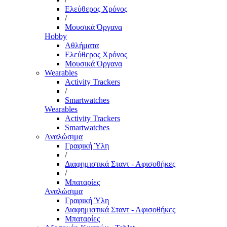
Ελεύθερος Χρόνος
/
Μουσικά Όργανα
Hobby
Αθλήματα
Ελεύθερος Χρόνος
Μουσικά Όργανα
Wearables
Activity Trackers
/
Smartwatches
Wearables
Activity Trackers
Smartwatches
Αναλώσιμα
Γραφική Ύλη
/
Διαφημιστικά Σταντ - Αφισοθήκες
/
Μπαταρίες
Αναλώσιμα
Γραφική Ύλη
Διαφημιστικά Σταντ - Αφισοθήκες
Μπαταρίες