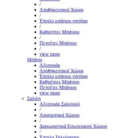
/
Αποθηκευτικοί Χώροι
/
Έπιπλο μπάνιου νιπτήρα
/
Καθρέπτες Μπάνιου
/
Πετσέτες Μπάνιου
/
view more
Μπάνιο
Αξεσουάρ
Αποθηκευτικοί Χώροι
Έπιπλο μπάνιου νιπτήρα
Καθρέπτες Μπάνιου
Πετσέτες Μπάνιου
view more
Σαλόνι
Αξεσουάρ Σαλονιού
/
Αποσμητικά Χώρου
/
Διαχωριστικά Εσωτερικού Χώρου
/
Έπιπλα Τηλεόρασης