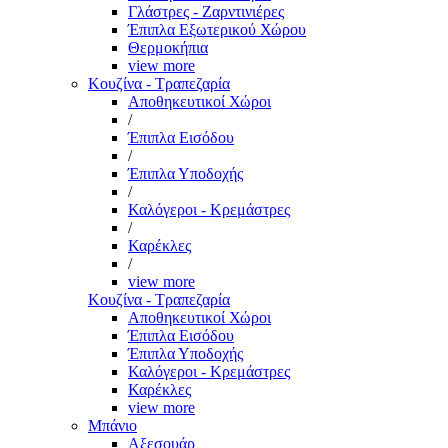
Γλάστρες - Ζαρντινιέρες
Έπιπλα Εξωτερικού Χώρου
Θερμοκήπια
view more
Κουζίνα - Τραπεζαρία
Αποθηκευτικοί Χώροι
/
Έπιπλα Εισόδου
/
Έπιπλα Υποδοχής
/
Καλόγεροι - Κρεμάστρες
/
Καρέκλες
/
view more
Κουζίνα - Τραπεζαρία
Αποθηκευτικοί Χώροι
Έπιπλα Εισόδου
Έπιπλα Υποδοχής
Καλόγεροι - Κρεμάστρες
Καρέκλες
view more
Μπάνιο
Αξεσουάρ