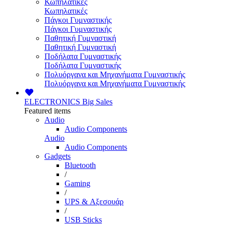
Κωπηλατικές
Κωπηλατικές
Πάγκοι Γυμναστικής
Πάγκοι Γυμναστικής
Παθητική Γυμναστική
Παθητική Γυμναστική
Ποδήλατα Γυμναστικής
Ποδήλατα Γυμναστικής
Πολυόργανα και Μηχανήματα Γυμναστικής
Πολυόργανα και Μηχανήματα Γυμναστικής
ELECTRONICS
Big Sales
Featured items
Audio
Audio Components
Audio
Audio Components
Gadgets
Bluetooth
/
Gaming
/
UPS & Αξεσουάρ
/
USB Sticks