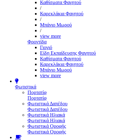
Καθίσματα Φαγητού
/
Καρεκλάκια Φαγητού
/
Μπάνιο Μωρού
/
view more
Φροντίδα
Γιογιό
Είδη Εκπαίδευσης Φαγητού
Καθίσματα Φαγητού
Καρεκλάκια Φαγητού
Μπάνιο Μωρού
view more
Φωτιστικά
Πορτατίφ
Πορτατίφ
Φωτιστικά Δαπέδου
Φωτιστικά Δαπέδου
Φωτιστικά Ηλιακά
Φωτιστικά Ηλιακά
Φωτιστικά Οροφής
Φωτιστικά Οροφής