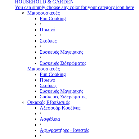
HOUSEHOLD & GARDEN
You can simply choose any color for your category icon here
Μικροσυσκευές
Fun Cooking
/
Πρωινό
/
Σκούπες
/
Συσκευές Μαγειρικής
/
Συσκευές Σιδερώματος
Μικροσυσκευές
Fun Cooking
Πρωινό
Σκούπες
Συσκευές Μαγειρικής
Συσκευές Σιδερώματος
Οικιακός Εξοπλισμός
Αξεσουάρ Κουζίνας
/
Ασφάλεια
/
Αφυγραντήρες - Ιονιστές
/