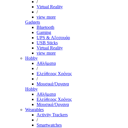
/
Virtual Reality
/
view more
Gadgets
Bluetooth
Gaming
UPS & Αξεσουάρ
USB Sticks
Virtual Reality
view more
Hobby
Αθλήματα
/
Ελεύθερος Χρόνος
/
Μουσικά Όργανα
Hobby
Αθλήματα
Ελεύθερος Χρόνος
Μουσικά Όργανα
Wearables
Activity Trackers
/
Smartwatches