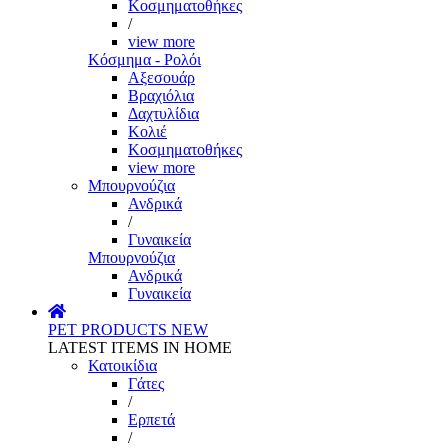
Κοσμηματοθήκες
/
view more
Κόσμημα - Ρολόι
Αξεσουάρ
Βραχιόλια
Δαχτυλίδια
Κολιέ
Κοσμηματοθήκες
view more
Μπουρνούζια
Ανδρικά
/
Γυναικεία
Μπουρνούζια
Ανδρικά
Γυναικεία
PET PRODUCTS
NEW
LATEST ITEMS IN HOME
Κατοικίδια
Γάτες
/
Ερπετά
/