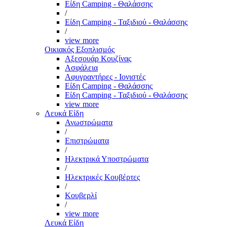
Είδη Camping - Θαλάσσης
/
Είδη Camping - Ταξιδιού - Θαλάσσης
/
view more
Οικιακός Εξοπλισμός
Αξεσουάρ Κουζίνας
Ασφάλεια
Αφυγραντήρες - Ιονιστές
Είδη Camping - Θαλάσσης
Είδη Camping - Ταξιδιού - Θαλάσσης
view more
Λευκά Είδη
Ανωστρώματα
/
Επιστρώματα
/
Ηλεκτρικά Υποστρώματα
/
Ηλεκτρικές Κουβέρτες
/
Κουβερλί
/
view more
Λευκά Είδη