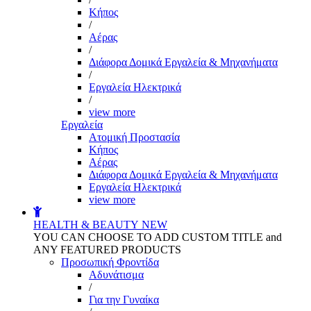
Kήπος
/
Αέρας
/
Διάφορα Δομικά Εργαλεία & Μηχανήματα
/
Εργαλεία Ηλεκτρικά
/
view more
Εργαλεία
Aτομική Προστασία
Kήπος
Αέρας
Διάφορα Δομικά Εργαλεία & Μηχανήματα
Εργαλεία Ηλεκτρικά
view more
HEALTH & BEAUTY
NEW
YOU CAN CHOOSE TO ADD CUSTOM TITLE and
ANY FEATURED PRODUCTS
Προσωπική Φροντίδα
Αδυνάτισμα
/
Για την Γυναίκα