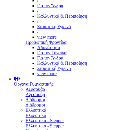
/
Για τον Άνδρα
/
Καλλυντικά & Περιποίηση
/
Στοματική Υγιεινή
/
view more
Προσωπική Φροντίδα
Αδυνάτισμα
Για την Γυναίκα
Για τον Άνδρα
Καλλυντικά & Περιποίηση
Στοματική Υγιεινή
view more
Όργανα Γυμναστικής
Αξεσουάρ
Αξεσουάρ
Διάδρομοι
Διάδρομοι
Ελλειπτικά
Ελλειπτικά
Ελλειπτικά - Stepper
Ελλειπτικά - Stepper