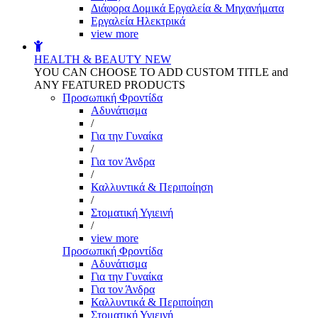
Διάφορα Δομικά Εργαλεία & Μηχανήματα
Εργαλεία Ηλεκτρικά
view more
HEALTH & BEAUTY
NEW
YOU CAN CHOOSE TO ADD CUSTOM TITLE and
ANY FEATURED PRODUCTS
Προσωπική Φροντίδα
Αδυνάτισμα
/
Για την Γυναίκα
/
Για τον Άνδρα
/
Καλλυντικά & Περιποίηση
/
Στοματική Υγιεινή
/
view more
Προσωπική Φροντίδα
Αδυνάτισμα
Για την Γυναίκα
Για τον Άνδρα
Καλλυντικά & Περιποίηση
Στοματική Υγιεινή