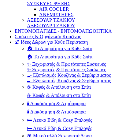
ΣΥΣΚΕΥΕΣ ΨΗΞΗΣ
AIR COOLER
ΑΝΕΜΙΣΤΗΡΕΣ
ΑΞΕΣΟΥΑΡ ΤΖΑΚΙΟΥ
ΑΞΕΣΟΥΑΡ ΤΖΑΚΙΟΥ
ΕΝΤΟΜΟΠΑΓΙΔΕΣ - ΕΝΤΟΜΟΑΠΩΘΗΤΙΚΑ
Συσκευές & Οργάνωση Κουζίνας
🎁 Ιδέες Δώρων για Κάθε Περίσταση
🏠 Τα Απαραίτητα για Κάθε Σπίτι
🏠 Τα Απαραίτητα για Κάθε Σπίτι
✨ Ξεχωριστές & Πρωτότυπες Συσκευές
✨ Ξεχωριστές & Πρωτότυπες Συσκευές
🍳 Εξοπλισμός Κουζίνας & Σερβιρίσματος
🍳 Εξοπλισμός Κουζίνας & Σερβιρίσματος
☕ Καφές & Απόλαυση στο Σπίτι
☕ Καφές & Απόλαυση στο Σπίτι
🕯️ Διακόσμηση & Ατμόσφαιρα
🕯️ Διακόσμηση & Ατμόσφαιρα
🛏️ Λευκά Είδη & Cozy Επιλογές
🛏️ Λευκά Είδη & Cozy Επιλογές
🎀 Μικρά αλλά Ξεχωριστά Δώρα