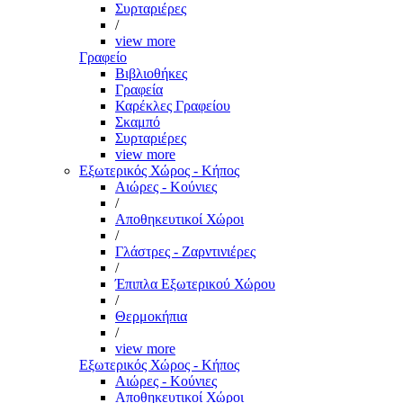
Συρταριέρες
/
view more
Γραφείο
Βιβλιοθήκες
Γραφεία
Καρέκλες Γραφείου
Σκαμπό
Συρταριέρες
view more
Εξωτερικός Χώρος - Κήπος
Αιώρες - Κούνιες
/
Αποθηκευτικοί Χώροι
/
Γλάστρες - Ζαρντινιέρες
/
Έπιπλα Εξωτερικού Χώρου
/
Θερμοκήπια
/
view more
Εξωτερικός Χώρος - Κήπος
Αιώρες - Κούνιες
Αποθηκευτικοί Χώροι