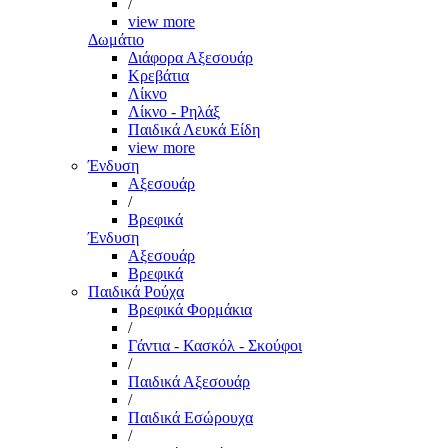
/
view more
Δωμάτιο
Διάφορα Αξεσουάρ
Κρεβάτια
Λίκνο
Λίκνο - Ρηλάξ
Παιδικά Λευκά Είδη
view more
Ένδυση
Αξεσουάρ
/
Βρεφικά
Ένδυση
Αξεσουάρ
Βρεφικά
Παιδικά Ρούχα
Βρεφικά Φορμάκια
/
Γάντια - Κασκόλ - Σκούφοι
/
Παιδικά Αξεσουάρ
/
Παιδικά Εσώρουχα
/