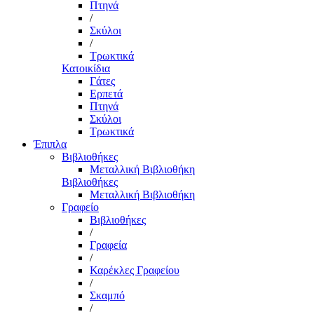
Πτηνά
/
Σκύλοι
/
Τρωκτικά
Κατοικίδια
Γάτες
Ερπετά
Πτηνά
Σκύλοι
Τρωκτικά
Έπιπλα
Βιβλιοθήκες
Μεταλλική Βιβλιοθήκη
Βιβλιοθήκες
Μεταλλική Βιβλιοθήκη
Γραφείο
Βιβλιοθήκες
/
Γραφεία
/
Καρέκλες Γραφείου
/
Σκαμπό
/