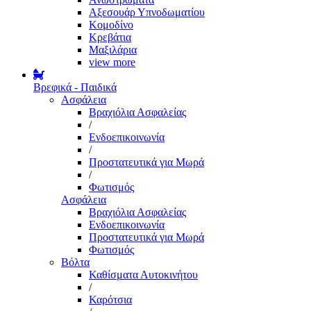
Αξεσουάρ Υπνοδωματίου
Κομοδίνο
Κρεβάτια
Μαξιλάρια
view more
Βρεφικά - Παιδικά
Ασφάλεια
Βραχιόλια Ασφαλείας
/
Ενδοεπικοινωνία
/
Προστατευτικά για Μωρά
/
Φωτισμός
Ασφάλεια
Βραχιόλια Ασφαλείας
Ενδοεπικοινωνία
Προστατευτικά για Μωρά
Φωτισμός
Βόλτα
Καθίσματα Αυτοκινήτου
/
Καρότσια