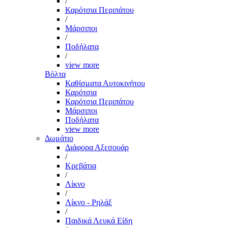
/
Καρότσια Περιπάτου
/
Μάρσιποι
/
Ποδήλατα
/
view more
Βόλτα
Καθίσματα Αυτοκινήτου
Καρότσια
Καρότσια Περιπάτου
Μάρσιποι
Ποδήλατα
view more
Δωμάτιο
Διάφορα Αξεσουάρ
/
Κρεβάτια
/
Λίκνο
/
Λίκνο - Ρηλάξ
/
Παιδικά Λευκά Είδη