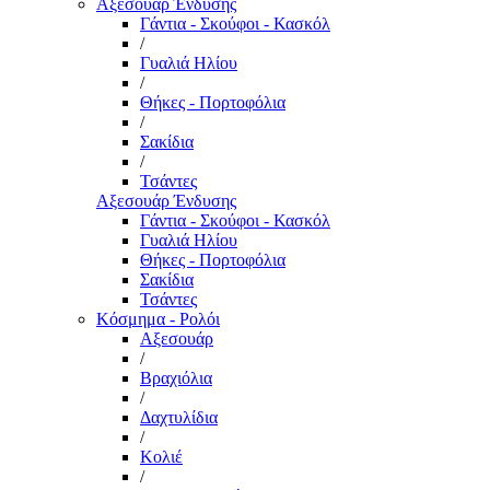
Αξεσουάρ Ένδυσης
Γάντια - Σκούφοι - Κασκόλ
/
Γυαλιά Ηλίου
/
Θήκες - Πορτοφόλια
/
Σακίδια
/
Τσάντες
Αξεσουάρ Ένδυσης
Γάντια - Σκούφοι - Κασκόλ
Γυαλιά Ηλίου
Θήκες - Πορτοφόλια
Σακίδια
Τσάντες
Κόσμημα - Ρολόι
Αξεσουάρ
/
Βραχιόλια
/
Δαχτυλίδια
/
Κολιέ
/