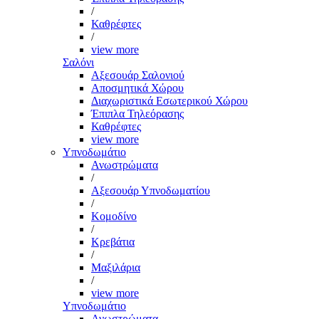
/
Καθρέφτες
/
view more
Σαλόνι
Αξεσουάρ Σαλονιού
Αποσμητικά Χώρου
Διαχωριστικά Εσωτερικού Χώρου
Έπιπλα Τηλεόρασης
Καθρέφτες
view more
Υπνοδωμάτιο
Ανωστρώματα
/
Αξεσουάρ Υπνοδωματίου
/
Κομοδίνο
/
Κρεβάτια
/
Μαξιλάρια
/
view more
Υπνοδωμάτιο
Ανωστρώματα