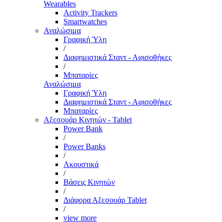
Wearables
Activity Trackers
Smartwatches
Αναλώσιμα
Γραφική Ύλη
/
Διαφημιστικά Σταντ - Αφισοθήκες
/
Μπαταρίες
Αναλώσιμα
Γραφική Ύλη
Διαφημιστικά Σταντ - Αφισοθήκες
Μπαταρίες
Αξεσουάρ Κινητών - Tablet
Power Bank
/
Power Banks
/
Ακουστικά
/
Βάσεις Κινητών
/
Διάφορα Αξεσουάρ Tablet
/
view more