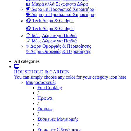
🎀 Μικρά αλλά Ξεχωριστά Δώρα
💝 Δώρα με Προσωπικό Χαρακτήρα
💝 Δώρα με Προσωπικό Χαρακτήρα
🎧 Tech Δώρα & Gadgets
🎧 Tech Δώρα & Gadgets
🎈 Ιδέες Δώρων για Παιδιά
🎈 Ιδέες Δώρων για Παιδιά
✨ Δώρα Ομορφιάς & Περιποίησης
✨ Δώρα Ομορφιάς & Περιποίησης
All categories
HOUSEHOLD & GARDEN
You can simply choose any color for your category icon here
Μικροσυσκευές
Fun Cooking
/
Πρωινό
/
Σκούπες
/
Συσκευές Μαγειρικής
/
Συσκευές Σιδερώματος