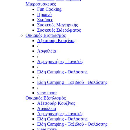
Μικροσυσκευές
Fun Cooking
Πρωινό
Σκούπες
Συσκευές Μαγειρικής
Συσκευές Σιδερώματος
Οικιακός Εξοπλισμός
Αξεσουάρ Κουζίνας
/
Ασφάλεια
/
Αφυγραντήρες - Ιονιστές
/
Είδη Camping - Θαλάσσης
/
Είδη Camping - Ταξιδιού - Θαλάσσης
/
view more
Οικιακός Εξοπλισμός
Αξεσουάρ Κουζίνας
Ασφάλεια
Αφυγραντήρες - Ιονιστές
Είδη Camping - Θαλάσσης
Είδη Camping - Ταξιδιού - Θαλάσσης
view more