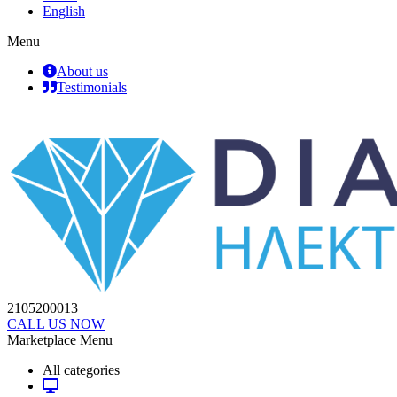
English
Menu
About us
Testimonials
2105200013
CALL US NOW
Marketplace Menu
All categories