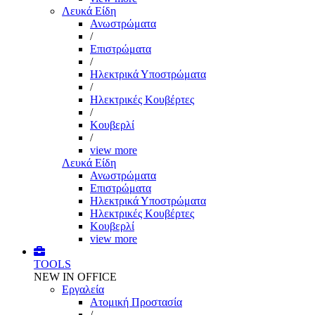
Λευκά Είδη
Ανωστρώματα
/
Επιστρώματα
/
Ηλεκτρικά Υποστρώματα
/
Ηλεκτρικές Κουβέρτες
/
Κουβερλί
/
view more
Λευκά Είδη
Ανωστρώματα
Επιστρώματα
Ηλεκτρικά Υποστρώματα
Ηλεκτρικές Κουβέρτες
Κουβερλί
view more
TOOLS
NEW IN OFFICE
Εργαλεία
Aτομική Προστασία
/