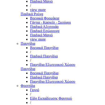
Παιδικά Μαγιό
/
view more
Παιδικά Ρούχα
Βρεφικά Φορμάκια
Γάντια - Κασκόλ - Σκούφοι
Παιδικά Αξεσουάρ
Παιδικά Εσώρουχα
Παιδικά Μαγιό
view more
Παιχνίδια
Βρεφικά Παιχνίδια
/
Παιδικά Παιχνίδια
/
Παιχνίδια Εξωτερικού Χώρου
Παιχνίδια
Βρεφικά Παιχνίδια
Παιδικά Παιχνίδια
Παιχνίδια Εξωτερικού Χώρου
Φροντίδα
Γιογιό
/
Είδη Εκπαίδευσης Φαγητού
/