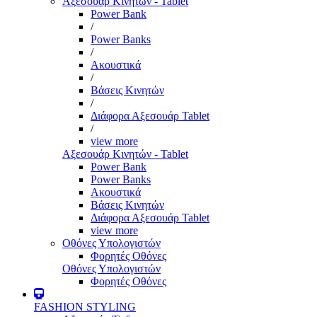
Αξεσουάρ Κινητών - Tablet
Power Bank
/
Power Banks
/
Ακουστικά
/
Βάσεις Κινητών
/
Διάφορα Αξεσουάρ Tablet
/
view more
Αξεσουάρ Κινητών - Tablet
Power Bank
Power Banks
Ακουστικά
Βάσεις Κινητών
Διάφορα Αξεσουάρ Tablet
view more
Οθόνες Υπολογιστών
Φορητές Οθόνες
Οθόνες Υπολογιστών
Φορητές Οθόνες
FASHION STYLING