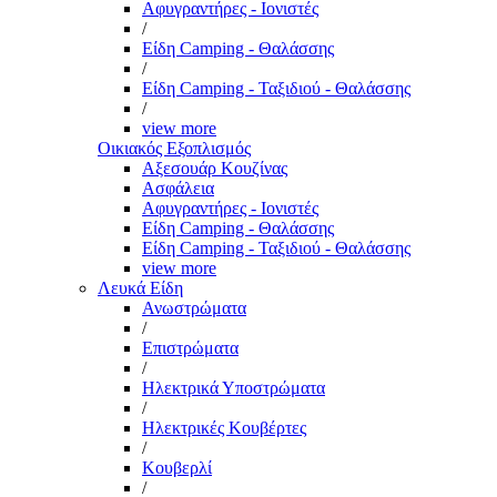
Αφυγραντήρες - Ιονιστές
/
Είδη Camping - Θαλάσσης
/
Είδη Camping - Ταξιδιού - Θαλάσσης
/
view more
Οικιακός Εξοπλισμός
Αξεσουάρ Κουζίνας
Ασφάλεια
Αφυγραντήρες - Ιονιστές
Είδη Camping - Θαλάσσης
Είδη Camping - Ταξιδιού - Θαλάσσης
view more
Λευκά Είδη
Ανωστρώματα
/
Επιστρώματα
/
Ηλεκτρικά Υποστρώματα
/
Ηλεκτρικές Κουβέρτες
/
Κουβερλί
/