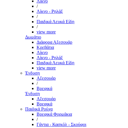
Λίκνο
/
Λίκνο - Ρηλάξ
/
Παιδικά Λευκά Είδη
/
view more
Δωμάτιο
Διάφορα Αξεσουάρ
Κρεβάτια
Λίκνο
Λίκνο - Ρηλάξ
Παιδικά Λευκά Είδη
view more
Ένδυση
Αξεσουάρ
/
Βρεφικά
Ένδυση
Αξεσουάρ
Βρεφικά
Παιδικά Ρούχα
Βρεφικά Φορμάκια
/
Γάντια - Κασκόλ - Σκούφοι