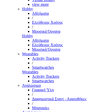
view more
Hobby
Αθλήματα
/
Ελεύθερος Χρόνος
/
Μουσικά Όργανα
Hobby
Αθλήματα
Ελεύθερος Χρόνος
Μουσικά Όργανα
Wearables
Activity Trackers
/
Smartwatches
Wearables
Activity Trackers
Smartwatches
Αναλώσιμα
Γραφική Ύλη
/
Διαφημιστικά Σταντ - Αφισοθήκες
/
Μπαταρίες