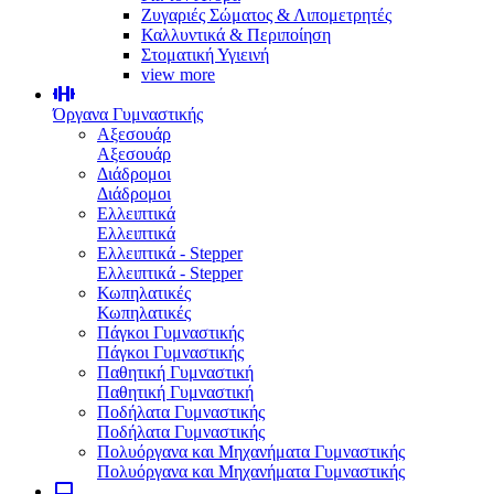
Ζυγαριές Σώματος & Λιπομετρητές
Καλλυντικά & Περιποίηση
Στοματική Υγιεινή
view more
Όργανα Γυμναστικής
Αξεσουάρ
Αξεσουάρ
Διάδρομοι
Διάδρομοι
Ελλειπτικά
Ελλειπτικά
Ελλειπτικά - Stepper
Ελλειπτικά - Stepper
Κωπηλατικές
Κωπηλατικές
Πάγκοι Γυμναστικής
Πάγκοι Γυμναστικής
Παθητική Γυμναστική
Παθητική Γυμναστική
Ποδήλατα Γυμναστικής
Ποδήλατα Γυμναστικής
Πολυόργανα και Μηχανήματα Γυμναστικής
Πολυόργανα και Μηχανήματα Γυμναστικής