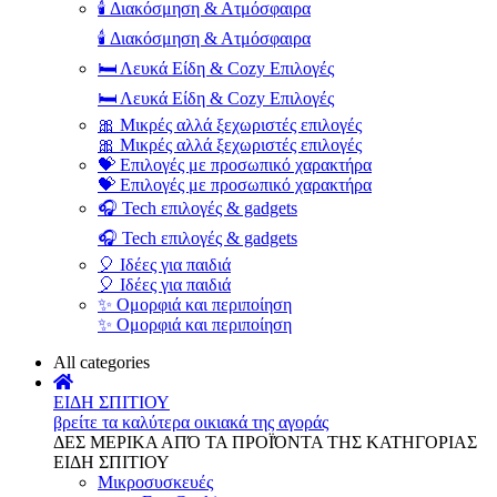
🕯️ Διακόσμηση & Ατμόσφαιρα
🕯️ Διακόσμηση & Ατμόσφαιρα
🛏️ Λευκά Είδη & Cozy Επιλογές
🛏️ Λευκά Είδη & Cozy Επιλογές
🎀 Μικρές αλλά ξεχωριστές επιλογές
🎀 Μικρές αλλά ξεχωριστές επιλογές
💝 Επιλογές με προσωπικό χαρακτήρα
💝 Επιλογές με προσωπικό χαρακτήρα
🎧 Tech επιλογές & gadgets
🎧 Tech επιλογές & gadgets
🎈 Ιδέες για παιδιά
🎈 Ιδέες για παιδιά
✨ Ομορφιά και περιποίηση
✨ Ομορφιά και περιποίηση
All categories
ΕΙΔΗ ΣΠΙΤΙΟΥ
βρείτε τα καλύτερα οικιακά της αγοράς
ΔΕΣ ΜΕΡΙΚΑ ΑΠΌ ΤΑ ΠΡΟΪΌΝΤΑ ΤΗΣ ΚΑΤΗΓΟΡΙΑΣ
ΕΙΔΗ ΣΠΙΤΙΟΥ
Μικροσυσκευές