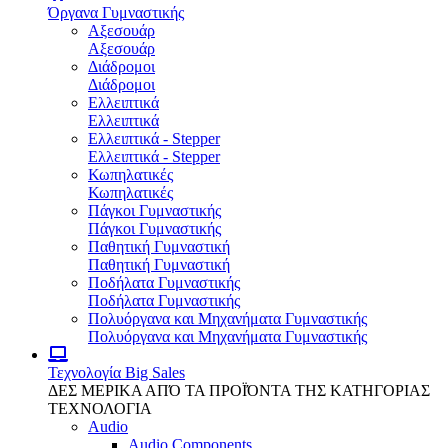
Όργανα Γυμναστικής
Αξεσουάρ
Αξεσουάρ
Διάδρομοι
Διάδρομοι
Ελλειπτικά
Ελλειπτικά
Ελλειπτικά - Stepper
Ελλειπτικά - Stepper
Κωπηλατικές
Κωπηλατικές
Πάγκοι Γυμναστικής
Πάγκοι Γυμναστικής
Παθητική Γυμναστική
Παθητική Γυμναστική
Ποδήλατα Γυμναστικής
Ποδήλατα Γυμναστικής
Πολυόργανα και Μηχανήματα Γυμναστικής
Πολυόργανα και Μηχανήματα Γυμναστικής
Τεχνολογία
Big Sales
ΔΕΣ ΜΕΡΙΚΑ ΑΠΌ ΤΑ ΠΡΟΪΌΝΤΑ ΤΗΣ ΚΑΤΗΓΟΡΙΑΣ
ΤΕΧΝΟΛΟΓΙΑ
Audio
Audio Components