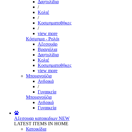
Δαχτυλίδια
/
Κολιέ
/
Κοσμηματοθήκες
/
view more
Κόσμημα - Ρολόι
Αξεσουάρ
Βραχιόλια
Δαχτυλίδια
Κολιέ
Κοσμηματοθήκες
view more
Μπουρνούζια
Ανδρικά
/
Γυναικεία
Μπουρνούζια
Ανδρικά
Γυναικεία
Αξεσουαρ κατοικιδιων
NEW
LATEST ITEMS IN HOME
Κατοικίδια