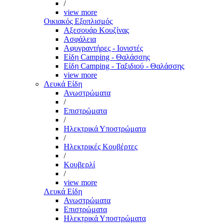
/
view more
Οικιακός Εξοπλισμός
Αξεσουάρ Κουζίνας
Ασφάλεια
Αφυγραντήρες - Ιονιστές
Είδη Camping - Θαλάσσης
Είδη Camping - Ταξιδιού - Θαλάσσης
view more
Λευκά Είδη
Ανωστρώματα
/
Επιστρώματα
/
Ηλεκτρικά Υποστρώματα
/
Ηλεκτρικές Κουβέρτες
/
Κουβερλί
/
view more
Λευκά Είδη
Ανωστρώματα
Επιστρώματα
Ηλεκτρικά Υποστρώματα