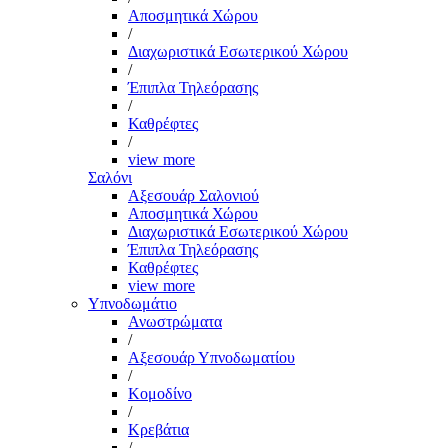
Αποσμητικά Χώρου
/
Διαχωριστικά Εσωτερικού Χώρου
/
Έπιπλα Τηλεόρασης
/
Καθρέφτες
/
view more
Σαλόνι
Αξεσουάρ Σαλονιού
Αποσμητικά Χώρου
Διαχωριστικά Εσωτερικού Χώρου
Έπιπλα Τηλεόρασης
Καθρέφτες
view more
Υπνοδωμάτιο
Ανωστρώματα
/
Αξεσουάρ Υπνοδωματίου
/
Κομοδίνο
/
Κρεβάτια
/