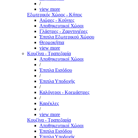
/
view more
Εξωτερικός Χώρος - Κήπος
Αιώρες - Κούνιες
Αποθηκευτικοί Χώροι
Γλάστρες - Ζαρντινιέρες
Έπιπλα Εξωτερικού Χώρου
Θερμοκήπια
view more
Κουζίνα - Τραπεζαρία
Αποθηκευτικοί Χώροι
/
Έπιπλα Εισόδου
/
Έπιπλα Υποδοχής
/
Καλόγεροι - Κρεμάστρες
/
Καρέκλες
/
view more
Κουζίνα - Τραπεζαρία
Αποθηκευτικοί Χώροι
Έπιπλα Εισόδου
Έπιπλα Υποδοχής