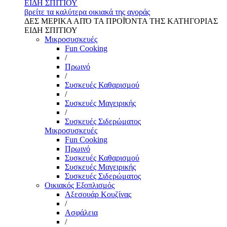
ΕΙΔΗ ΣΠΙΤΙΟΥ
βρείτε τα καλύτερα οικιακά της αγοράς
ΔΕΣ ΜΕΡΙΚΑ ΑΠΌ ΤΑ ΠΡΟΪΌΝΤΑ ΤΗΣ ΚΑΤΗΓΟΡΙΑΣ
ΕΙΔΗ ΣΠΙΤΙΟΥ
Μικροσυσκευές
Fun Cooking
/
Πρωινό
/
Συσκευές Καθαρισμού
/
Συσκευές Μαγειρικής
/
Συσκευές Σιδερώματος
Μικροσυσκευές
Fun Cooking
Πρωινό
Συσκευές Καθαρισμού
Συσκευές Μαγειρικής
Συσκευές Σιδερώματος
Οικιακός Εξοπλισμός
Αξεσουάρ Κουζίνας
/
Ασφάλεια
/