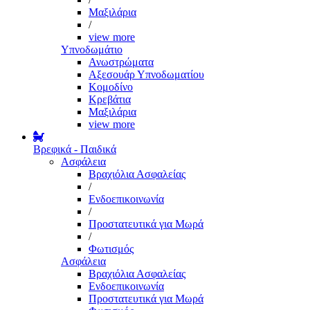
Μαξιλάρια
/
view more
Υπνοδωμάτιο
Ανωστρώματα
Αξεσουάρ Υπνοδωματίου
Κομοδίνο
Κρεβάτια
Μαξιλάρια
view more
Βρεφικά - Παιδικά
Ασφάλεια
Βραχιόλια Ασφαλείας
/
Ενδοεπικοινωνία
/
Προστατευτικά για Μωρά
/
Φωτισμός
Ασφάλεια
Βραχιόλια Ασφαλείας
Ενδοεπικοινωνία
Προστατευτικά για Μωρά