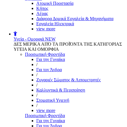
Aτομική Προστασία
Kήπος
Αέρας
Διάφορα Δομικά Εργαλεία & Μηχανήματα
Εργαλεία Ηλεκτρικά
view more
Υγεία - Ομορφιά
NEW
ΔΕΣ ΜΕΡΙΚΑ ΑΠΌ ΤΑ ΠΡΟΪΌΝΤΑ ΤΗΣ ΚΑΤΗΓΟΡΙΑΣ
ΥΓΕΙΑ ΚΑΙ ΟΜΟΡΦΙΑ
Προσωπική Φροντίδα
Για την Γυναίκα
/
Για τον Άνδρα
/
Ζυγαριές Σώματος & Λιπομετρητές
/
Καλλυντικά & Περιποίηση
/
Στοματική Υγιεινή
/
view more
Προσωπική Φροντίδα
Για την Γυναίκα
Για τον Άνδρα