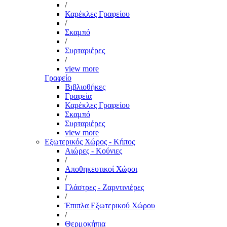
/
Καρέκλες Γραφείου
/
Σκαμπό
/
Συρταριέρες
/
view more
Γραφείο
Βιβλιοθήκες
Γραφεία
Καρέκλες Γραφείου
Σκαμπό
Συρταριέρες
view more
Εξωτερικός Χώρος - Κήπος
Αιώρες - Κούνιες
/
Αποθηκευτικοί Χώροι
/
Γλάστρες - Ζαρντινιέρες
/
Έπιπλα Εξωτερικού Χώρου
/
Θερμοκήπια