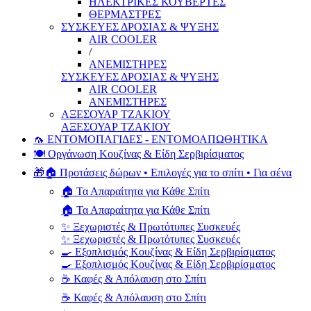
ΗΛΕΚΤΡΙΚΕΣ ΚΟΥΒΕΡΤΕΣ
ΘΕΡΜΑΣΤΡΕΣ
ΣΥΣΚΕΥΕΣ ΔΡΟΣΙΑΣ & ΨΥΞΗΣ
AIR COOLER
/
ΑΝΕΜΙΣΤΗΡΕΣ
ΣΥΣΚΕΥΕΣ ΔΡΟΣΙΑΣ & ΨΥΞΗΣ
AIR COOLER
ΑΝΕΜΙΣΤΗΡΕΣ
ΑΞΕΣΟΥΑΡ ΤΖΑΚΙΟΥ
ΑΞΕΣΟΥΑΡ ΤΖΑΚΙΟΥ
🦟 ΕΝΤΟΜΟΠΑΓΙΔΕΣ - ΕΝΤΟΜΟΑΠΩΘΗΤΙΚΑ
🍽️ Οργάνωση Κουζίνας & Είδη Σερβιρίσματος
🎁🏠 Προτάσεις δώρων • Επιλογές για το σπίτι • Για σένα
🏠 Τα Απαραίτητα για Κάθε Σπίτι
🏠 Τα Απαραίτητα για Κάθε Σπίτι
✨ Ξεχωριστές & Πρωτότυπες Συσκευές
✨ Ξεχωριστές & Πρωτότυπες Συσκευές
🍳 Εξοπλισμός Κουζίνας & Είδη Σερβιρίσματος
🍳 Εξοπλισμός Κουζίνας & Είδη Σερβιρίσματος
☕ Καφές & Απόλαυση στο Σπίτι
☕ Καφές & Απόλαυση στο Σπίτι