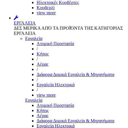
Ηλεκτρικές Κουβέρτες
Κουβερλί
view more
ΕΡΓΑΛΕΙΑ
ΔΕΣ ΜΕΡΙΚΑ ΑΠΌ ΤΑ ΠΡΟΪΌΝΤΑ ΤΗΣ ΚΑΤΗΓΟΡΙΑΣ
ΕΡΓΑΛΕΙΑ
Εργαλεία
Aτομική Προστασία
/
Kήπος
/
Αέρας
/
Διάφορα Δομικά Εργαλεία & Μηχανήματα
/
Εργαλεία Ηλεκτρικά
/
view more
Εργαλεία
Aτομική Προστασία
Kήπος
Αέρας
Διάφορα Δομικά Εργαλεία & Μηχανήματα
Εργαλεία Ηλεκτρικά