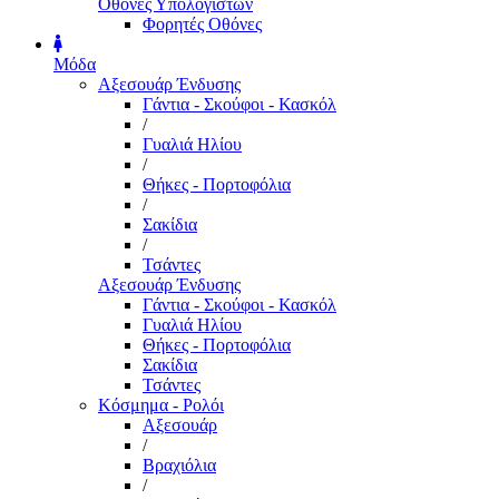
Οθόνες Υπολογιστών
Φορητές Οθόνες
Μόδα
Αξεσουάρ Ένδυσης
Γάντια - Σκούφοι - Κασκόλ
/
Γυαλιά Ηλίου
/
Θήκες - Πορτοφόλια
/
Σακίδια
/
Τσάντες
Αξεσουάρ Ένδυσης
Γάντια - Σκούφοι - Κασκόλ
Γυαλιά Ηλίου
Θήκες - Πορτοφόλια
Σακίδια
Τσάντες
Κόσμημα - Ρολόι
Αξεσουάρ
/
Βραχιόλια
/