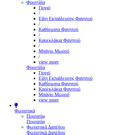
Φροντίδα
Γιογιό
/
Είδη Εκπαίδευσης Φαγητού
/
Καθίσματα Φαγητού
/
Καρεκλάκια Φαγητού
/
Μπάνιο Μωρού
/
view more
Φροντίδα
Γιογιό
Είδη Εκπαίδευσης Φαγητού
Καθίσματα Φαγητού
Καρεκλάκια Φαγητού
Μπάνιο Μωρού
view more
Φωτιστικά
Πορτατίφ
Πορτατίφ
Φωτιστικά Δαπέδου
Φωτιστικά Δαπέδου