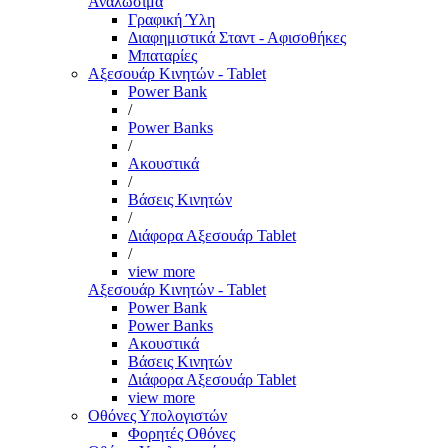
Αναλώσιμα
Γραφική Ύλη
Διαφημιστικά Σταντ - Αφισοθήκες
Μπαταρίες
Αξεσουάρ Κινητών - Tablet
Power Bank
/
Power Banks
/
Ακουστικά
/
Βάσεις Κινητών
/
Διάφορα Αξεσουάρ Tablet
/
view more
Αξεσουάρ Κινητών - Tablet
Power Bank
Power Banks
Ακουστικά
Βάσεις Κινητών
Διάφορα Αξεσουάρ Tablet
view more
Οθόνες Υπολογιστών
Φορητές Οθόνες