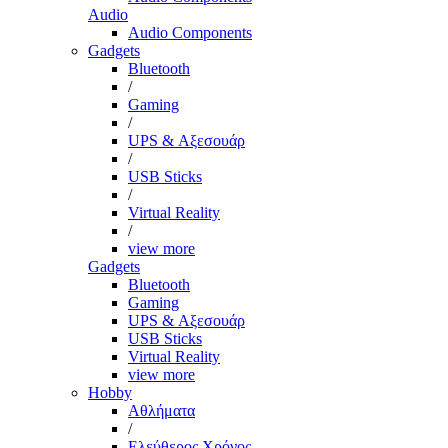
Audio
Audio Components
Gadgets
Bluetooth
/
Gaming
/
UPS & Αξεσουάρ
/
USB Sticks
/
Virtual Reality
/
view more
Gadgets
Bluetooth
Gaming
UPS & Αξεσουάρ
USB Sticks
Virtual Reality
view more
Hobby
Αθλήματα
/
Ελεύθερος Χρόνος