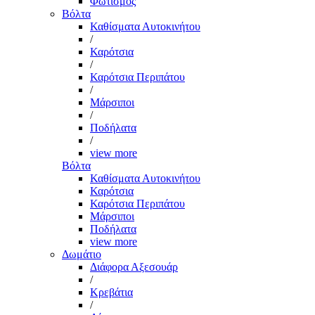
Φωτισμός
Βόλτα
Καθίσματα Αυτοκινήτου
/
Καρότσια
/
Καρότσια Περιπάτου
/
Μάρσιποι
/
Ποδήλατα
/
view more
Βόλτα
Καθίσματα Αυτοκινήτου
Καρότσια
Καρότσια Περιπάτου
Μάρσιποι
Ποδήλατα
view more
Δωμάτιο
Διάφορα Αξεσουάρ
/
Κρεβάτια
/