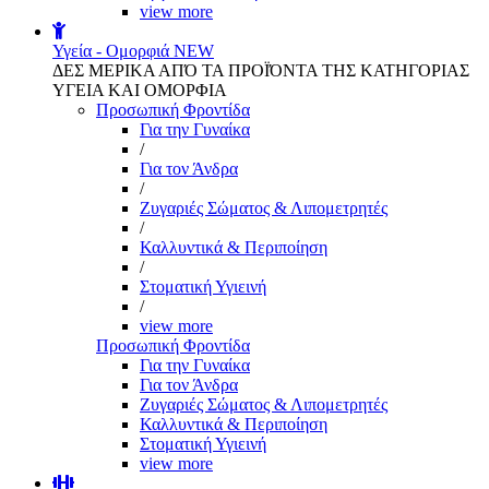
view more
Υγεία - Ομορφιά
NEW
ΔΕΣ ΜΕΡΙΚΑ ΑΠΌ ΤΑ ΠΡΟΪΌΝΤΑ ΤΗΣ ΚΑΤΗΓΟΡΙΑΣ
ΥΓΕΙΑ ΚΑΙ ΟΜΟΡΦΙΑ
Προσωπική Φροντίδα
Για την Γυναίκα
/
Για τον Άνδρα
/
Ζυγαριές Σώματος & Λιπομετρητές
/
Καλλυντικά & Περιποίηση
/
Στοματική Υγιεινή
/
view more
Προσωπική Φροντίδα
Για την Γυναίκα
Για τον Άνδρα
Ζυγαριές Σώματος & Λιπομετρητές
Καλλυντικά & Περιποίηση
Στοματική Υγιεινή
view more