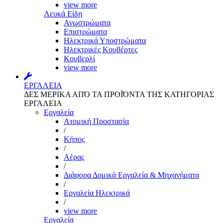
view more
Λευκά Είδη
Ανωστρώματα
Επιστρώματα
Ηλεκτρικά Υποστρώματα
Ηλεκτρικές Κουβέρτες
Κουβερλί
view more
ΕΡΓΑΛΕΙΑ
ΔΕΣ ΜΕΡΙΚΑ ΑΠΌ ΤΑ ΠΡΟΪΌΝΤΑ ΤΗΣ ΚΑΤΗΓΟΡΙΑΣ
ΕΡΓΑΛΕΙΑ
Εργαλεία
Aτομική Προστασία
/
Kήπος
/
Αέρας
/
Διάφορα Δομικά Εργαλεία & Μηχανήματα
/
Εργαλεία Ηλεκτρικά
/
view more
Εργαλεία