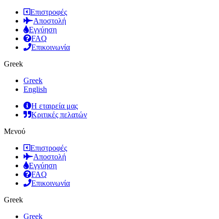
Επιστροφές
Αποστολή
Εγγύηση
FAQ
Επικοινωνία
Greek
Greek
English
Η εταιρεία μας
Κριτικές πελατών
Μενού
Επιστροφές
Αποστολή
Εγγύηση
FAQ
Επικοινωνία
Greek
Greek