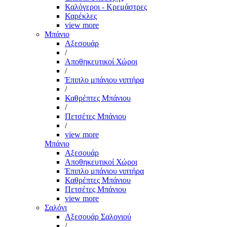
Καλόγεροι - Κρεμάστρες
Καρέκλες
view more
Μπάνιο
Αξεσουάρ
/
Αποθηκευτικοί Χώροι
/
Έπιπλο μπάνιου νιπτήρα
/
Καθρέπτες Μπάνιου
/
Πετσέτες Μπάνιου
/
view more
Μπάνιο
Αξεσουάρ
Αποθηκευτικοί Χώροι
Έπιπλο μπάνιου νιπτήρα
Καθρέπτες Μπάνιου
Πετσέτες Μπάνιου
view more
Σαλόνι
Αξεσουάρ Σαλονιού
/