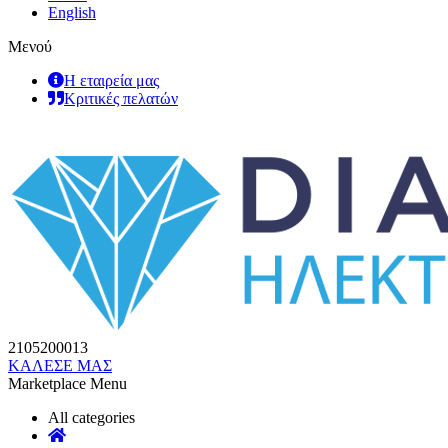
English
Μενού
Η εταιρεία μας
Κριτικές πελατών
2105200013
ΚΑΛΕΣΕ ΜΑΣ
Marketplace Menu
All categories