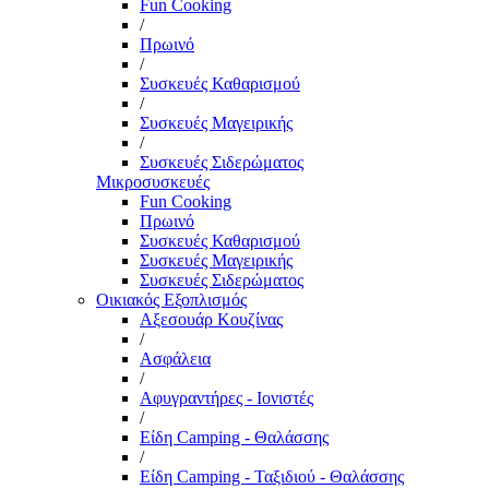
Fun Cooking
/
Πρωινό
/
Συσκευές Καθαρισμού
/
Συσκευές Μαγειρικής
/
Συσκευές Σιδερώματος
Μικροσυσκευές
Fun Cooking
Πρωινό
Συσκευές Καθαρισμού
Συσκευές Μαγειρικής
Συσκευές Σιδερώματος
Οικιακός Εξοπλισμός
Αξεσουάρ Κουζίνας
/
Ασφάλεια
/
Αφυγραντήρες - Ιονιστές
/
Είδη Camping - Θαλάσσης
/
Είδη Camping - Ταξιδιού - Θαλάσσης