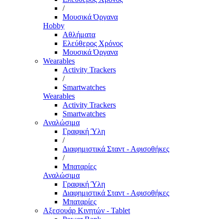
/
Μουσικά Όργανα
Hobby
Αθλήματα
Ελεύθερος Χρόνος
Μουσικά Όργανα
Wearables
Activity Trackers
/
Smartwatches
Wearables
Activity Trackers
Smartwatches
Αναλώσιμα
Γραφική Ύλη
/
Διαφημιστικά Σταντ - Αφισοθήκες
/
Μπαταρίες
Αναλώσιμα
Γραφική Ύλη
Διαφημιστικά Σταντ - Αφισοθήκες
Μπαταρίες
Αξεσουάρ Κινητών - Tablet