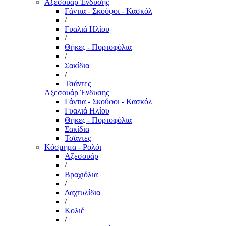
Αξεσουάρ Ένδυσης
Γάντια - Σκούφοι - Κασκόλ
/
Γυαλιά Ηλίου
/
Θήκες - Πορτοφόλια
/
Σακίδια
/
Τσάντες
Αξεσουάρ Ένδυσης
Γάντια - Σκούφοι - Κασκόλ
Γυαλιά Ηλίου
Θήκες - Πορτοφόλια
Σακίδια
Τσάντες
Κόσμημα - Ρολόι
Αξεσουάρ
/
Βραχιόλια
/
Δαχτυλίδια
/
Κολιέ
/