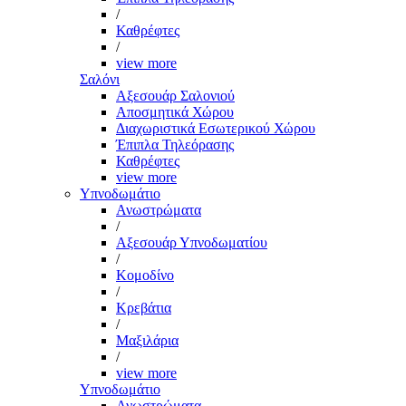
/
Καθρέφτες
/
view more
Σαλόνι
Αξεσουάρ Σαλονιού
Αποσμητικά Χώρου
Διαχωριστικά Εσωτερικού Χώρου
Έπιπλα Τηλεόρασης
Καθρέφτες
view more
Υπνοδωμάτιο
Ανωστρώματα
/
Αξεσουάρ Υπνοδωματίου
/
Κομοδίνο
/
Κρεβάτια
/
Μαξιλάρια
/
view more
Υπνοδωμάτιο
Ανωστρώματα