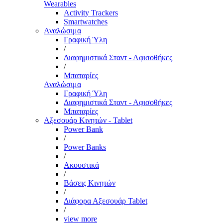
Wearables
Activity Trackers
Smartwatches
Αναλώσιμα
Γραφική Ύλη
/
Διαφημιστικά Σταντ - Αφισοθήκες
/
Μπαταρίες
Αναλώσιμα
Γραφική Ύλη
Διαφημιστικά Σταντ - Αφισοθήκες
Μπαταρίες
Αξεσουάρ Κινητών - Tablet
Power Bank
/
Power Banks
/
Ακουστικά
/
Βάσεις Κινητών
/
Διάφορα Αξεσουάρ Tablet
/
view more