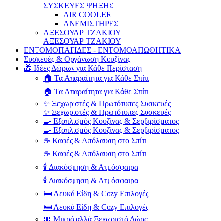
ΣΥΣΚΕΥΕΣ ΨΗΞΗΣ
AIR COOLER
ΑΝΕΜΙΣΤΗΡΕΣ
ΑΞΕΣΟΥΑΡ ΤΖΑΚΙΟΥ
ΑΞΕΣΟΥΑΡ ΤΖΑΚΙΟΥ
ΕΝΤΟΜΟΠΑΓΙΔΕΣ - ΕΝΤΟΜΟΑΠΩΘΗΤΙΚΑ
Συσκευές & Οργάνωση Κουζίνας
🎁 Ιδέες Δώρων για Κάθε Περίσταση
🏠 Τα Απαραίτητα για Κάθε Σπίτι
🏠 Τα Απαραίτητα για Κάθε Σπίτι
✨ Ξεχωριστές & Πρωτότυπες Συσκευές
✨ Ξεχωριστές & Πρωτότυπες Συσκευές
🍳 Εξοπλισμός Κουζίνας & Σερβιρίσματος
🍳 Εξοπλισμός Κουζίνας & Σερβιρίσματος
☕ Καφές & Απόλαυση στο Σπίτι
☕ Καφές & Απόλαυση στο Σπίτι
🕯️ Διακόσμηση & Ατμόσφαιρα
🕯️ Διακόσμηση & Ατμόσφαιρα
🛏️ Λευκά Είδη & Cozy Επιλογές
🛏️ Λευκά Είδη & Cozy Επιλογές
🎀 Μικρά αλλά Ξεχωριστά Δώρα