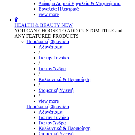
Διάφορα Δομικά Εργαλεία & Μηχανήματα
Εργαλεία Ηλεκτρικά
view more
HEALTH & BEAUTY
NEW
YOU CAN CHOOSE TO ADD CUSTOM TITLE and
ANY FEATURED PRODUCTS
Προσωπική Φροντίδα
Αδυνάτισμα
/
Για την Γυναίκα
/
Για τον Άνδρα
/
Καλλυντικά & Περιποίηση
/
Στοματική Υγιεινή
/
view more
Προσωπική Φροντίδα
Αδυνάτισμα
Για την Γυναίκα
Για τον Άνδρα
Καλλυντικά & Περιποίηση
Στοματική Υγιεινή