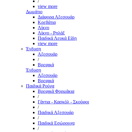
/
view more
Δωμάτιο
Διάφορα Αξεσουάρ
Κρεβάτια
Λίκνο
Λίκνο - Ρηλάξ
Παιδικά Λευκά Είδη
view more
Ένδυση
Αξεσουάρ
/
Βρεφικά
Ένδυση
Αξεσουάρ
Βρεφικά
Παιδικά Ρούχα
Βρεφικά Φορμάκια
/
Γάντια - Κασκόλ - Σκούφοι
/
Παιδικά Αξεσουάρ
/
Παιδικά Εσώρουχα
/