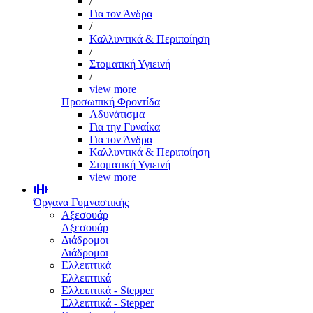
/
Για τον Άνδρα
/
Καλλυντικά & Περιποίηση
/
Στοματική Υγιεινή
/
view more
Προσωπική Φροντίδα
Αδυνάτισμα
Για την Γυναίκα
Για τον Άνδρα
Καλλυντικά & Περιποίηση
Στοματική Υγιεινή
view more
Όργανα Γυμναστικής
Αξεσουάρ
Αξεσουάρ
Διάδρομοι
Διάδρομοι
Ελλειπτικά
Ελλειπτικά
Ελλειπτικά - Stepper
Ελλειπτικά - Stepper