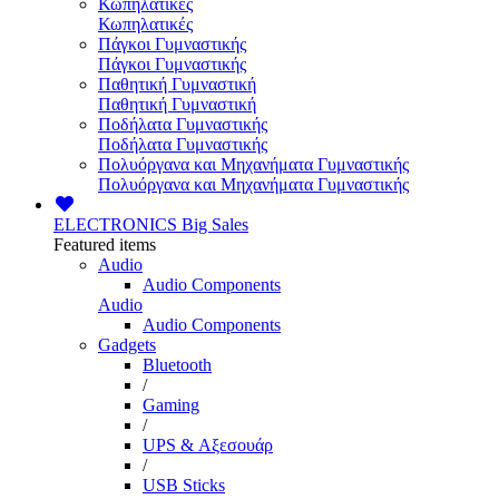
Κωπηλατικές
Κωπηλατικές
Πάγκοι Γυμναστικής
Πάγκοι Γυμναστικής
Παθητική Γυμναστική
Παθητική Γυμναστική
Ποδήλατα Γυμναστικής
Ποδήλατα Γυμναστικής
Πολυόργανα και Μηχανήματα Γυμναστικής
Πολυόργανα και Μηχανήματα Γυμναστικής
ELECTRONICS
Big Sales
Featured items
Audio
Audio Components
Audio
Audio Components
Gadgets
Bluetooth
/
Gaming
/
UPS & Αξεσουάρ
/
USB Sticks