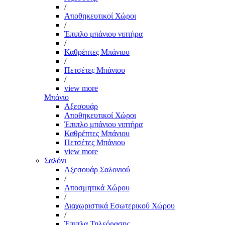
/
Αποθηκευτικοί Χώροι
/
Έπιπλο μπάνιου νιπτήρα
/
Καθρέπτες Μπάνιου
/
Πετσέτες Μπάνιου
/
view more
Μπάνιο
Αξεσουάρ
Αποθηκευτικοί Χώροι
Έπιπλο μπάνιου νιπτήρα
Καθρέπτες Μπάνιου
Πετσέτες Μπάνιου
view more
Σαλόνι
Αξεσουάρ Σαλονιού
/
Αποσμητικά Χώρου
/
Διαχωριστικά Εσωτερικού Χώρου
/
Έπιπλα Τηλεόρασης