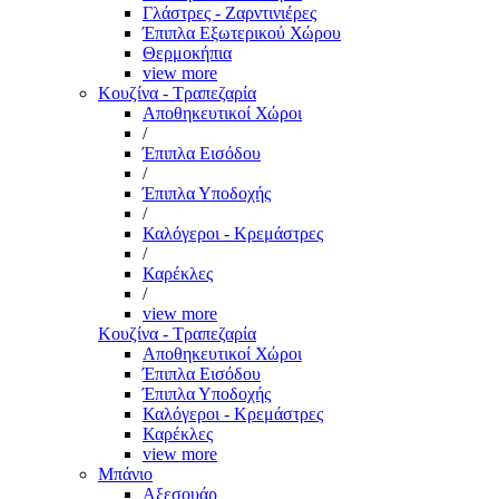
Γλάστρες - Ζαρντινιέρες
Έπιπλα Εξωτερικού Χώρου
Θερμοκήπια
view more
Κουζίνα - Τραπεζαρία
Αποθηκευτικοί Χώροι
/
Έπιπλα Εισόδου
/
Έπιπλα Υποδοχής
/
Καλόγεροι - Κρεμάστρες
/
Καρέκλες
/
view more
Κουζίνα - Τραπεζαρία
Αποθηκευτικοί Χώροι
Έπιπλα Εισόδου
Έπιπλα Υποδοχής
Καλόγεροι - Κρεμάστρες
Καρέκλες
view more
Μπάνιο
Αξεσουάρ