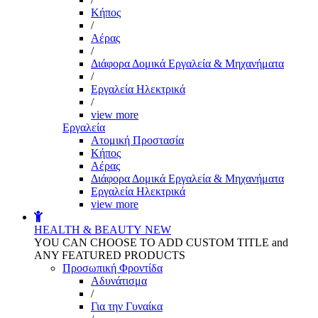
Kήπος
/
Αέρας
/
Διάφορα Δομικά Εργαλεία & Μηχανήματα
/
Εργαλεία Ηλεκτρικά
/
view more
Εργαλεία
Aτομική Προστασία
Kήπος
Αέρας
Διάφορα Δομικά Εργαλεία & Μηχανήματα
Εργαλεία Ηλεκτρικά
view more
HEALTH & BEAUTY
NEW
YOU CAN CHOOSE TO ADD CUSTOM TITLE and
ANY FEATURED PRODUCTS
Προσωπική Φροντίδα
Αδυνάτισμα
/
Για την Γυναίκα