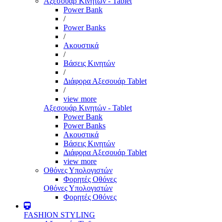
Αξεσουάρ Κινητών - Tablet
Power Bank
/
Power Banks
/
Ακουστικά
/
Βάσεις Κινητών
/
Διάφορα Αξεσουάρ Tablet
/
view more
Αξεσουάρ Κινητών - Tablet
Power Bank
Power Banks
Ακουστικά
Βάσεις Κινητών
Διάφορα Αξεσουάρ Tablet
view more
Οθόνες Υπολογιστών
Φορητές Οθόνες
Οθόνες Υπολογιστών
Φορητές Οθόνες
FASHION STYLING