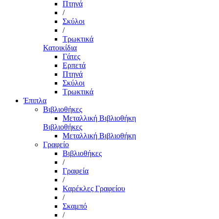
Πτηνά
/
Σκύλοι
/
Τρωκτικά
Κατοικίδια
Γάτες
Ερπετά
Πτηνά
Σκύλοι
Τρωκτικά
Έπιπλα
Βιβλιοθήκες
Μεταλλική Βιβλιοθήκη
Βιβλιοθήκες
Μεταλλική Βιβλιοθήκη
Γραφείο
Βιβλιοθήκες
/
Γραφεία
/
Καρέκλες Γραφείου
/
Σκαμπό
/