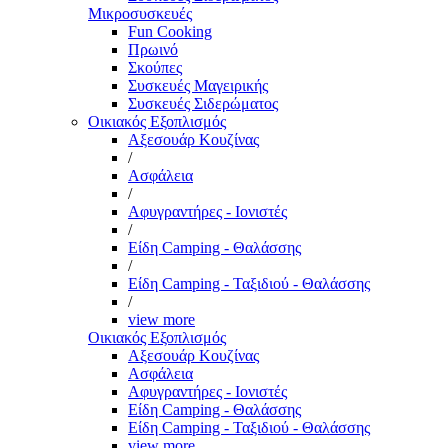
Μικροσυσκευές
Fun Cooking
Πρωινό
Σκούπες
Συσκευές Μαγειρικής
Συσκευές Σιδερώματος
Οικιακός Εξοπλισμός
Αξεσουάρ Κουζίνας
/
Ασφάλεια
/
Αφυγραντήρες - Ιονιστές
/
Είδη Camping - Θαλάσσης
/
Είδη Camping - Ταξιδιού - Θαλάσσης
/
view more
Οικιακός Εξοπλισμός
Αξεσουάρ Κουζίνας
Ασφάλεια
Αφυγραντήρες - Ιονιστές
Είδη Camping - Θαλάσσης
Είδη Camping - Ταξιδιού - Θαλάσσης
view more