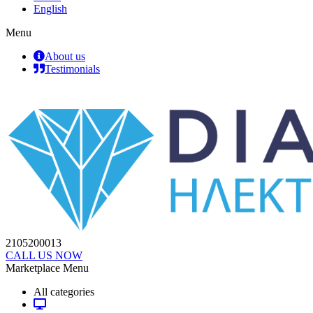
English
Menu
About us
Testimonials
2105200013
CALL US NOW
Marketplace Menu
All categories