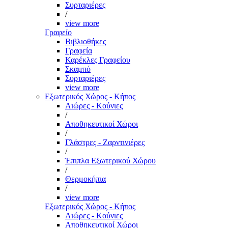
Συρταριέρες
/
view more
Γραφείο
Βιβλιοθήκες
Γραφεία
Καρέκλες Γραφείου
Σκαμπό
Συρταριέρες
view more
Εξωτερικός Χώρος - Κήπος
Αιώρες - Κούνιες
/
Αποθηκευτικοί Χώροι
/
Γλάστρες - Ζαρντινιέρες
/
Έπιπλα Εξωτερικού Χώρου
/
Θερμοκήπια
/
view more
Εξωτερικός Χώρος - Κήπος
Αιώρες - Κούνιες
Αποθηκευτικοί Χώροι