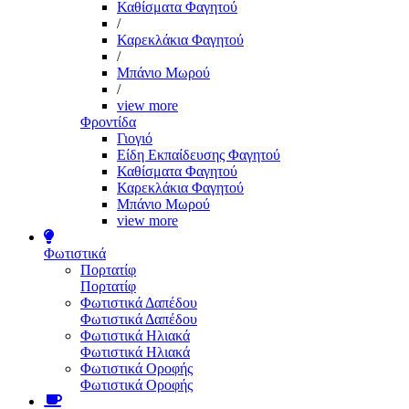
Καθίσματα Φαγητού
/
Καρεκλάκια Φαγητού
/
Μπάνιο Μωρού
/
view more
Φροντίδα
Γιογιό
Είδη Εκπαίδευσης Φαγητού
Καθίσματα Φαγητού
Καρεκλάκια Φαγητού
Μπάνιο Μωρού
view more
Φωτιστικά
Πορτατίφ
Πορτατίφ
Φωτιστικά Δαπέδου
Φωτιστικά Δαπέδου
Φωτιστικά Ηλιακά
Φωτιστικά Ηλιακά
Φωτιστικά Οροφής
Φωτιστικά Οροφής