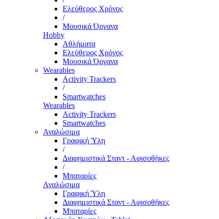
Ελεύθερος Χρόνος
/
Μουσικά Όργανα
Hobby
Αθλήματα
Ελεύθερος Χρόνος
Μουσικά Όργανα
Wearables
Activity Trackers
/
Smartwatches
Wearables
Activity Trackers
Smartwatches
Αναλώσιμα
Γραφική Ύλη
/
Διαφημιστικά Σταντ - Αφισοθήκες
/
Μπαταρίες
Αναλώσιμα
Γραφική Ύλη
Διαφημιστικά Σταντ - Αφισοθήκες
Μπαταρίες