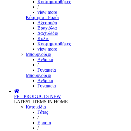
Κοσμηματοθήκες
/
view more
Κόσμημα - Ρολόι
Αξεσουάρ
Βραχιόλια
Δαχτυλίδια
Κολιέ
Κοσμηματοθήκες
view more
Μπουρνούζια
Ανδρικά
/
Γυναικεία
Μπουρνούζια
Ανδρικά
Γυναικεία
PET PRODUCTS
NEW
LATEST ITEMS IN HOME
Κατοικίδια
Γάτες
/
Ερπετά
/