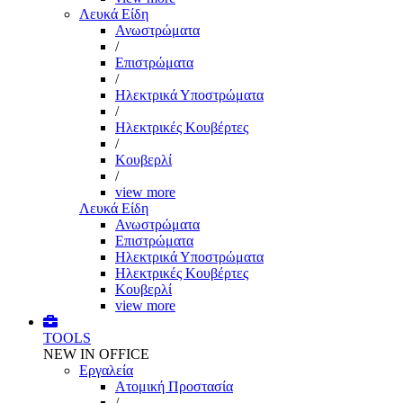
Λευκά Είδη
Ανωστρώματα
/
Επιστρώματα
/
Ηλεκτρικά Υποστρώματα
/
Ηλεκτρικές Κουβέρτες
/
Κουβερλί
/
view more
Λευκά Είδη
Ανωστρώματα
Επιστρώματα
Ηλεκτρικά Υποστρώματα
Ηλεκτρικές Κουβέρτες
Κουβερλί
view more
TOOLS
NEW IN OFFICE
Εργαλεία
Aτομική Προστασία
/