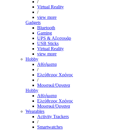
/
Virtual Reality
/
view more
Gadgets
Bluetooth
Gaming
UPS & Αξεσουάρ
USB Sticks
Virtual Reality
view more
Hobby
Αθλήματα
/
Ελεύθερος Χρόνος
/
Μουσικά Όργανα
Hobby
Αθλήματα
Ελεύθερος Χρόνος
Μουσικά Όργανα
Wearables
Activity Trackers
/
Smartwatches