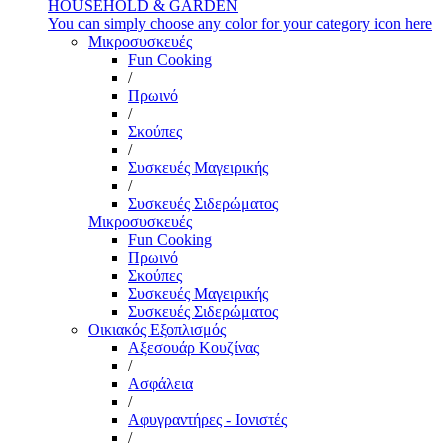
HOUSEHOLD & GARDEN
You can simply choose any color for your category icon here
Μικροσυσκευές
Fun Cooking
/
Πρωινό
/
Σκούπες
/
Συσκευές Μαγειρικής
/
Συσκευές Σιδερώματος
Μικροσυσκευές
Fun Cooking
Πρωινό
Σκούπες
Συσκευές Μαγειρικής
Συσκευές Σιδερώματος
Οικιακός Εξοπλισμός
Αξεσουάρ Κουζίνας
/
Ασφάλεια
/
Αφυγραντήρες - Ιονιστές
/