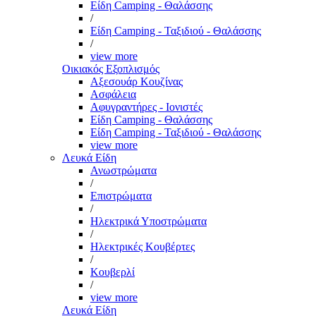
Είδη Camping - Θαλάσσης
/
Είδη Camping - Ταξιδιού - Θαλάσσης
/
view more
Οικιακός Εξοπλισμός
Αξεσουάρ Κουζίνας
Ασφάλεια
Αφυγραντήρες - Ιονιστές
Είδη Camping - Θαλάσσης
Είδη Camping - Ταξιδιού - Θαλάσσης
view more
Λευκά Είδη
Ανωστρώματα
/
Επιστρώματα
/
Ηλεκτρικά Υποστρώματα
/
Ηλεκτρικές Κουβέρτες
/
Κουβερλί
/
view more
Λευκά Είδη