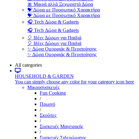
🎀 Μικρά αλλά Ξεχωριστά Δώρα
💝 Δώρα με Προσωπικό Χαρακτήρα
💝 Δώρα με Προσωπικό Χαρακτήρα
🎧 Tech Δώρα & Gadgets
🎧 Tech Δώρα & Gadgets
🎈 Ιδέες Δώρων για Παιδιά
🎈 Ιδέες Δώρων για Παιδιά
✨ Δώρα Ομορφιάς & Περιποίησης
✨ Δώρα Ομορφιάς & Περιποίησης
All categories
HOUSEHOLD & GARDEN
You can simply choose any color for your category icon here
Μικροσυσκευές
Fun Cooking
/
Πρωινό
/
Σκούπες
/
Συσκευές Μαγειρικής
/
Συσκευές Σιδερώματος