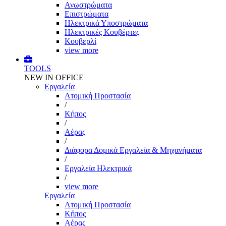
Ανωστρώματα
Επιστρώματα
Ηλεκτρικά Υποστρώματα
Ηλεκτρικές Κουβέρτες
Κουβερλί
view more
TOOLS
NEW IN OFFICE
Εργαλεία
Aτομική Προστασία
/
Kήπος
/
Αέρας
/
Διάφορα Δομικά Εργαλεία & Μηχανήματα
/
Εργαλεία Ηλεκτρικά
/
view more
Εργαλεία
Aτομική Προστασία
Kήπος
Αέρας