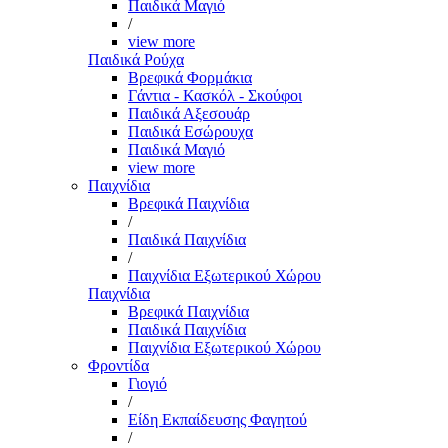
Παιδικά Μαγιό
/
view more
Παιδικά Ρούχα
Βρεφικά Φορμάκια
Γάντια - Κασκόλ - Σκούφοι
Παιδικά Αξεσουάρ
Παιδικά Εσώρουχα
Παιδικά Μαγιό
view more
Παιχνίδια
Βρεφικά Παιχνίδια
/
Παιδικά Παιχνίδια
/
Παιχνίδια Εξωτερικού Χώρου
Παιχνίδια
Βρεφικά Παιχνίδια
Παιδικά Παιχνίδια
Παιχνίδια Εξωτερικού Χώρου
Φροντίδα
Γιογιό
/
Είδη Εκπαίδευσης Φαγητού
/