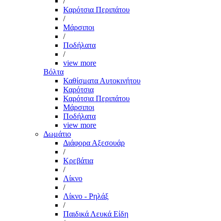
/
Καρότσια Περιπάτου
/
Μάρσιποι
/
Ποδήλατα
/
view more
Βόλτα
Καθίσματα Αυτοκινήτου
Καρότσια
Καρότσια Περιπάτου
Μάρσιποι
Ποδήλατα
view more
Δωμάτιο
Διάφορα Αξεσουάρ
/
Κρεβάτια
/
Λίκνο
/
Λίκνο - Ρηλάξ
/
Παιδικά Λευκά Είδη