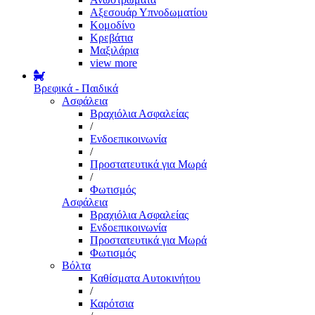
Αξεσουάρ Υπνοδωματίου
Κομοδίνο
Κρεβάτια
Μαξιλάρια
view more
Βρεφικά - Παιδικά
Ασφάλεια
Βραχιόλια Ασφαλείας
/
Ενδοεπικοινωνία
/
Προστατευτικά για Μωρά
/
Φωτισμός
Ασφάλεια
Βραχιόλια Ασφαλείας
Ενδοεπικοινωνία
Προστατευτικά για Μωρά
Φωτισμός
Βόλτα
Καθίσματα Αυτοκινήτου
/
Καρότσια