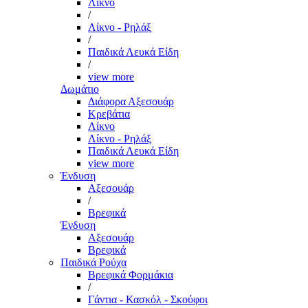
Λίκνο
/
Λίκνο - Ρηλάξ
/
Παιδικά Λευκά Είδη
/
view more
Δωμάτιο
Διάφορα Αξεσουάρ
Κρεβάτια
Λίκνο
Λίκνο - Ρηλάξ
Παιδικά Λευκά Είδη
view more
Ένδυση
Αξεσουάρ
/
Βρεφικά
Ένδυση
Αξεσουάρ
Βρεφικά
Παιδικά Ρούχα
Βρεφικά Φορμάκια
/
Γάντια - Κασκόλ - Σκούφοι