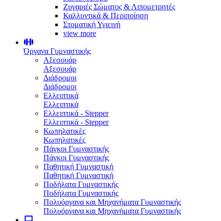
Ζυγαριές Σώματος & Λιπομετρητές
Καλλυντικά & Περιποίηση
Στοματική Υγιεινή
view more
Όργανα Γυμναστικής
Αξεσουάρ
Αξεσουάρ
Διάδρομοι
Διάδρομοι
Ελλειπτικά
Ελλειπτικά
Ελλειπτικά - Stepper
Ελλειπτικά - Stepper
Κωπηλατικές
Κωπηλατικές
Πάγκοι Γυμναστικής
Πάγκοι Γυμναστικής
Παθητική Γυμναστική
Παθητική Γυμναστική
Ποδήλατα Γυμναστικής
Ποδήλατα Γυμναστικής
Πολυόργανα και Μηχανήματα Γυμναστικής
Πολυόργανα και Μηχανήματα Γυμναστικής