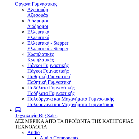
Όργανα Γυμναστικής
Αξεσουάρ
Αξεσουάρ
Διάδρομοι
Διάδρομοι
Ελλειπτικά
Ελλειπτικά
Ελλειπτικά - Stepper
Ελλειπτικά - Stepper
Κωπηλατικές
Κωπηλατικές
Πάγκοι Γυμναστικής
Πάγκοι Γυμναστικής
Παθητική Γυμναστική
Παθητική Γυμναστική
Ποδήλατα Γυμναστικής
Ποδήλατα Γυμναστικής
Πολυόργανα και Μηχανήματα Γυμναστικής
Πολυόργανα και Μηχανήματα Γυμναστικής
Τεχνολογία
Big Sales
ΔΕΣ ΜΕΡΙΚΑ ΑΠΌ ΤΑ ΠΡΟΪΌΝΤΑ ΤΗΣ ΚΑΤΗΓΟΡΙΑΣ
ΤΕΧΝΟΛΟΓΙΑ
Audio
Audio Components