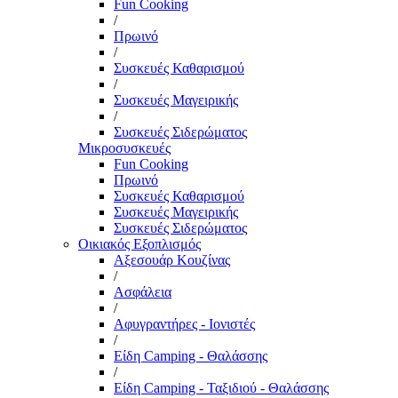
Fun Cooking
/
Πρωινό
/
Συσκευές Καθαρισμού
/
Συσκευές Μαγειρικής
/
Συσκευές Σιδερώματος
Μικροσυσκευές
Fun Cooking
Πρωινό
Συσκευές Καθαρισμού
Συσκευές Μαγειρικής
Συσκευές Σιδερώματος
Οικιακός Εξοπλισμός
Αξεσουάρ Κουζίνας
/
Ασφάλεια
/
Αφυγραντήρες - Ιονιστές
/
Είδη Camping - Θαλάσσης
/
Είδη Camping - Ταξιδιού - Θαλάσσης