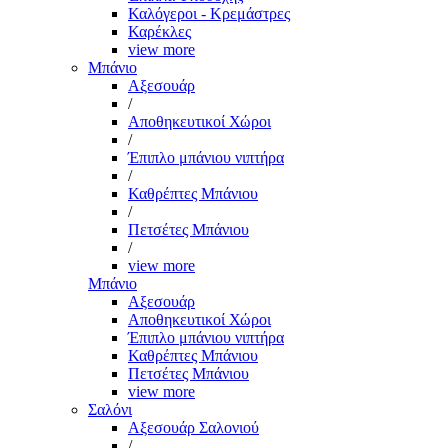
Καλόγεροι - Κρεμάστρες
Καρέκλες
view more
Μπάνιο
Αξεσουάρ
/
Αποθηκευτικοί Χώροι
/
Έπιπλο μπάνιου νιπτήρα
/
Καθρέπτες Μπάνιου
/
Πετσέτες Μπάνιου
/
view more
Μπάνιο
Αξεσουάρ
Αποθηκευτικοί Χώροι
Έπιπλο μπάνιου νιπτήρα
Καθρέπτες Μπάνιου
Πετσέτες Μπάνιου
view more
Σαλόνι
Αξεσουάρ Σαλονιού
/