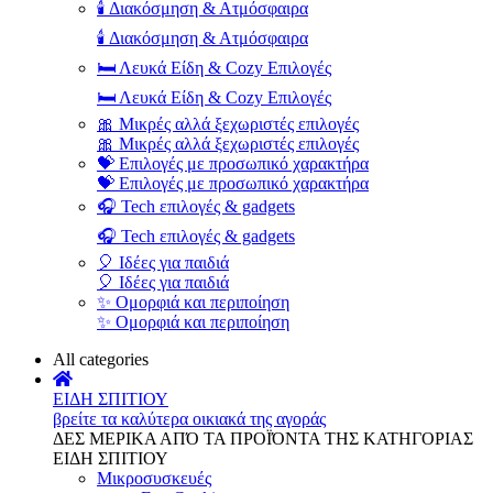
🕯️ Διακόσμηση & Ατμόσφαιρα
🕯️ Διακόσμηση & Ατμόσφαιρα
🛏️ Λευκά Είδη & Cozy Επιλογές
🛏️ Λευκά Είδη & Cozy Επιλογές
🎀 Μικρές αλλά ξεχωριστές επιλογές
🎀 Μικρές αλλά ξεχωριστές επιλογές
💝 Επιλογές με προσωπικό χαρακτήρα
💝 Επιλογές με προσωπικό χαρακτήρα
🎧 Tech επιλογές & gadgets
🎧 Tech επιλογές & gadgets
🎈 Ιδέες για παιδιά
🎈 Ιδέες για παιδιά
✨ Ομορφιά και περιποίηση
✨ Ομορφιά και περιποίηση
All categories
ΕΙΔΗ ΣΠΙΤΙΟΥ
βρείτε τα καλύτερα οικιακά της αγοράς
ΔΕΣ ΜΕΡΙΚΑ ΑΠΌ ΤΑ ΠΡΟΪΌΝΤΑ ΤΗΣ ΚΑΤΗΓΟΡΙΑΣ
ΕΙΔΗ ΣΠΙΤΙΟΥ
Μικροσυσκευές