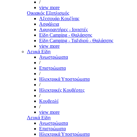
/
view more
Οικιακός Εξοπλισμός
Αξεσουάρ Κουζίνας
Ασφάλεια
Αφυγραντήρες - Ιονιστές
Είδη Camping - Θαλάσσης
Είδη Camping - Ταξιδιού - Θαλάσσης
view more
Λευκά Είδη
Ανωστρώματα
/
Επιστρώματα
/
Ηλεκτρικά Υποστρώματα
/
Ηλεκτρικές Κουβέρτες
/
Κουβερλί
/
view more
Λευκά Είδη
Ανωστρώματα
Επιστρώματα
Ηλεκτρικά Υποστρώματα