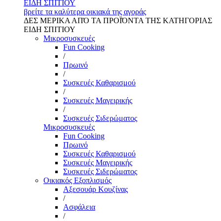
ΕΙΔΗ ΣΠΙΤΙΟΥ
βρείτε τα καλύτερα οικιακά της αγοράς
ΔΕΣ ΜΕΡΙΚΑ ΑΠΌ ΤΑ ΠΡΟΪΌΝΤΑ ΤΗΣ ΚΑΤΗΓΟΡΙΑΣ
ΕΙΔΗ ΣΠΙΤΙΟΥ
Μικροσυσκευές
Fun Cooking
/
Πρωινό
/
Συσκευές Καθαρισμού
/
Συσκευές Μαγειρικής
/
Συσκευές Σιδερώματος
Μικροσυσκευές
Fun Cooking
Πρωινό
Συσκευές Καθαρισμού
Συσκευές Μαγειρικής
Συσκευές Σιδερώματος
Οικιακός Εξοπλισμός
Αξεσουάρ Κουζίνας
/
Ασφάλεια
/