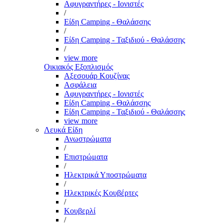
Αφυγραντήρες - Ιονιστές
/
Είδη Camping - Θαλάσσης
/
Είδη Camping - Ταξιδιού - Θαλάσσης
/
view more
Οικιακός Εξοπλισμός
Αξεσουάρ Κουζίνας
Ασφάλεια
Αφυγραντήρες - Ιονιστές
Είδη Camping - Θαλάσσης
Είδη Camping - Ταξιδιού - Θαλάσσης
view more
Λευκά Είδη
Ανωστρώματα
/
Επιστρώματα
/
Ηλεκτρικά Υποστρώματα
/
Ηλεκτρικές Κουβέρτες
/
Κουβερλί
/