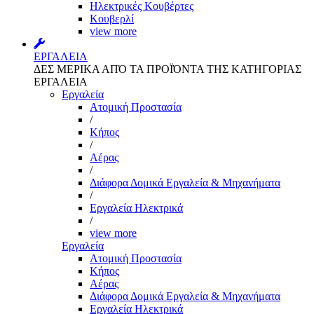
Ηλεκτρικές Κουβέρτες
Κουβερλί
view more
ΕΡΓΑΛΕΙΑ
ΔΕΣ ΜΕΡΙΚΑ ΑΠΌ ΤΑ ΠΡΟΪΌΝΤΑ ΤΗΣ ΚΑΤΗΓΟΡΙΑΣ
ΕΡΓΑΛΕΙΑ
Εργαλεία
Aτομική Προστασία
/
Kήπος
/
Αέρας
/
Διάφορα Δομικά Εργαλεία & Μηχανήματα
/
Εργαλεία Ηλεκτρικά
/
view more
Εργαλεία
Aτομική Προστασία
Kήπος
Αέρας
Διάφορα Δομικά Εργαλεία & Μηχανήματα
Εργαλεία Ηλεκτρικά