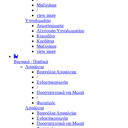
Μαξιλάρια
/
view more
Υπνοδωμάτιο
Ανωστρώματα
Αξεσουάρ Υπνοδωματίου
Κομοδίνο
Κρεβάτια
Μαξιλάρια
view more
Βρεφικά - Παιδικά
Ασφάλεια
Βραχιόλια Ασφαλείας
/
Ενδοεπικοινωνία
/
Προστατευτικά για Μωρά
/
Φωτισμός
Ασφάλεια
Βραχιόλια Ασφαλείας
Ενδοεπικοινωνία
Προστατευτικά για Μωρά