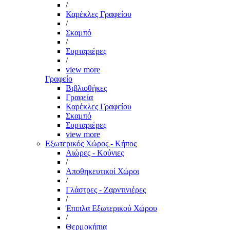
/
Καρέκλες Γραφείου
/
Σκαμπό
/
Συρταριέρες
/
view more
Γραφείο
Βιβλιοθήκες
Γραφεία
Καρέκλες Γραφείου
Σκαμπό
Συρταριέρες
view more
Εξωτερικός Χώρος - Κήπος
Αιώρες - Κούνιες
/
Αποθηκευτικοί Χώροι
/
Γλάστρες - Ζαρντινιέρες
/
Έπιπλα Εξωτερικού Χώρου
/
Θερμοκήπια