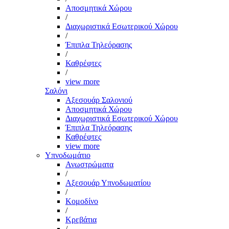
Αποσμητικά Χώρου
/
Διαχωριστικά Εσωτερικού Χώρου
/
Έπιπλα Τηλεόρασης
/
Καθρέφτες
/
view more
Σαλόνι
Αξεσουάρ Σαλονιού
Αποσμητικά Χώρου
Διαχωριστικά Εσωτερικού Χώρου
Έπιπλα Τηλεόρασης
Καθρέφτες
view more
Υπνοδωμάτιο
Ανωστρώματα
/
Αξεσουάρ Υπνοδωματίου
/
Κομοδίνο
/
Κρεβάτια
/