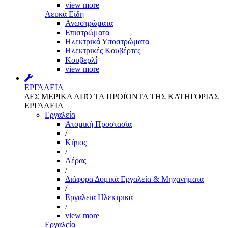
view more
Λευκά Είδη
Ανωστρώματα
Επιστρώματα
Ηλεκτρικά Υποστρώματα
Ηλεκτρικές Κουβέρτες
Κουβερλί
view more
ΕΡΓΑΛΕΙΑ
ΔΕΣ ΜΕΡΙΚΑ ΑΠΌ ΤΑ ΠΡΟΪΌΝΤΑ ΤΗΣ ΚΑΤΗΓΟΡΙΑΣ
ΕΡΓΑΛΕΙΑ
Εργαλεία
Aτομική Προστασία
/
Kήπος
/
Αέρας
/
Διάφορα Δομικά Εργαλεία & Μηχανήματα
/
Εργαλεία Ηλεκτρικά
/
view more
Εργαλεία