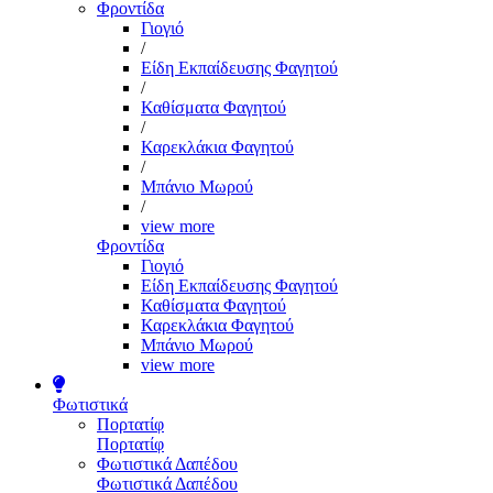
Φροντίδα
Γιογιό
/
Είδη Εκπαίδευσης Φαγητού
/
Καθίσματα Φαγητού
/
Καρεκλάκια Φαγητού
/
Μπάνιο Μωρού
/
view more
Φροντίδα
Γιογιό
Είδη Εκπαίδευσης Φαγητού
Καθίσματα Φαγητού
Καρεκλάκια Φαγητού
Μπάνιο Μωρού
view more
Φωτιστικά
Πορτατίφ
Πορτατίφ
Φωτιστικά Δαπέδου
Φωτιστικά Δαπέδου