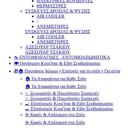
ΗΛΕΚΤΡΙΚΕΣ ΚΟΥΒΕΡΤΕΣ
ΘΕΡΜΑΣΤΡΕΣ
ΣΥΣΚΕΥΕΣ ΔΡΟΣΙΑΣ & ΨΥΞΗΣ
AIR COOLER
/
ΑΝΕΜΙΣΤΗΡΕΣ
ΣΥΣΚΕΥΕΣ ΔΡΟΣΙΑΣ & ΨΥΞΗΣ
AIR COOLER
ΑΝΕΜΙΣΤΗΡΕΣ
ΑΞΕΣΟΥΑΡ ΤΖΑΚΙΟΥ
ΑΞΕΣΟΥΑΡ ΤΖΑΚΙΟΥ
🦟 ΕΝΤΟΜΟΠΑΓΙΔΕΣ - ΕΝΤΟΜΟΑΠΩΘΗΤΙΚΑ
🍽️ Οργάνωση Κουζίνας & Είδη Σερβιρίσματος
🎁🏠 Προτάσεις δώρων • Επιλογές για το σπίτι • Για σένα
🏠 Τα Απαραίτητα για Κάθε Σπίτι
🏠 Τα Απαραίτητα για Κάθε Σπίτι
✨ Ξεχωριστές & Πρωτότυπες Συσκευές
✨ Ξεχωριστές & Πρωτότυπες Συσκευές
🍳 Εξοπλισμός Κουζίνας & Είδη Σερβιρίσματος
🍳 Εξοπλισμός Κουζίνας & Είδη Σερβιρίσματος
☕ Καφές & Απόλαυση στο Σπίτι
☕ Καφές & Απόλαυση στο Σπίτι