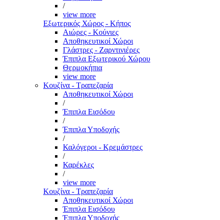
/
view more
Εξωτερικός Χώρος - Κήπος
Αιώρες - Κούνιες
Αποθηκευτικοί Χώροι
Γλάστρες - Ζαρντινιέρες
Έπιπλα Εξωτερικού Χώρου
Θερμοκήπια
view more
Κουζίνα - Τραπεζαρία
Αποθηκευτικοί Χώροι
/
Έπιπλα Εισόδου
/
Έπιπλα Υποδοχής
/
Καλόγεροι - Κρεμάστρες
/
Καρέκλες
/
view more
Κουζίνα - Τραπεζαρία
Αποθηκευτικοί Χώροι
Έπιπλα Εισόδου
Έπιπλα Υποδοχής