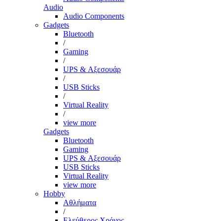
Audio
Audio Components
Gadgets
Bluetooth
/
Gaming
/
UPS & Αξεσουάρ
/
USB Sticks
/
Virtual Reality
/
view more
Gadgets
Bluetooth
Gaming
UPS & Αξεσουάρ
USB Sticks
Virtual Reality
view more
Hobby
Αθλήματα
/
Ελεύθερος Χρόνος