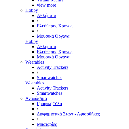
view more
Hobby
Αθλήματα
/
Ελεύθερος Χρόνος
/
Μουσικά Όργανα
Hobby
Αθλήματα
Ελεύθερος Χρόνος
Μουσικά Όργανα
Wearables
Activity Trackers
/
Smartwatches
Wearables
Activity Trackers
Smartwatches
Αναλώσιμα
Γραφική Ύλη
/
Διαφημιστικά Σταντ - Αφισοθήκες
/
Μπαταρίες