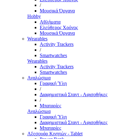
/
Μουσικά Όργανα
Hobby
Αθλήματα
Ελεύθερος Χρόνος
Μουσικά Όργανα
Wearables
Activity Trackers
/
Smartwatches
Wearables
Activity Trackers
Smartwatches
Αναλώσιμα
Γραφική Ύλη
/
Διαφημιστικά Σταντ - Αφισοθήκες
/
Μπαταρίες
Αναλώσιμα
Γραφική Ύλη
Διαφημιστικά Σταντ - Αφισοθήκες
Μπαταρίες
Αξεσουάρ Κινητών - Tablet