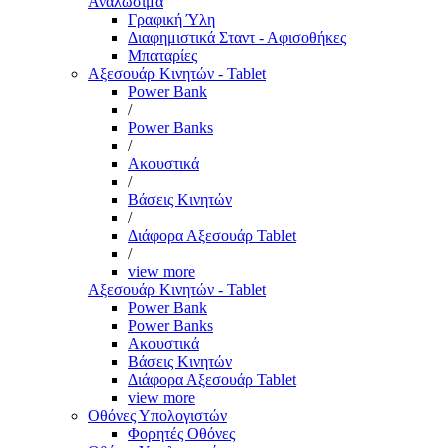
Αναλώσιμα
Γραφική Ύλη
Διαφημιστικά Σταντ - Αφισοθήκες
Μπαταρίες
Αξεσουάρ Κινητών - Tablet
Power Bank
/
Power Banks
/
Ακουστικά
/
Βάσεις Κινητών
/
Διάφορα Αξεσουάρ Tablet
/
view more
Αξεσουάρ Κινητών - Tablet
Power Bank
Power Banks
Ακουστικά
Βάσεις Κινητών
Διάφορα Αξεσουάρ Tablet
view more
Οθόνες Υπολογιστών
Φορητές Οθόνες