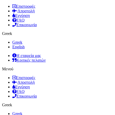
Επιστροφές
Αποστολή
Εγγύηση
FAQ
Επικοινωνία
Greek
Greek
English
Η εταιρεία μας
Κριτικές πελατών
Μενού
Επιστροφές
Αποστολή
Εγγύηση
FAQ
Επικοινωνία
Greek
Greek