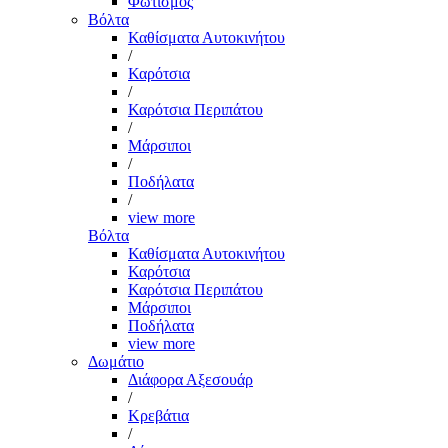
Φωτισμός
Βόλτα
Καθίσματα Αυτοκινήτου
/
Καρότσια
/
Καρότσια Περιπάτου
/
Μάρσιποι
/
Ποδήλατα
/
view more
Βόλτα
Καθίσματα Αυτοκινήτου
Καρότσια
Καρότσια Περιπάτου
Μάρσιποι
Ποδήλατα
view more
Δωμάτιο
Διάφορα Αξεσουάρ
/
Κρεβάτια
/