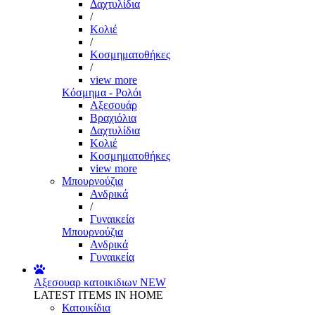
Δαχτυλίδια
/
Κολιέ
/
Κοσμηματοθήκες
/
view more
Κόσμημα - Ρολόι
Αξεσουάρ
Βραχιόλια
Δαχτυλίδια
Κολιέ
Κοσμηματοθήκες
view more
Μπουρνούζια
Ανδρικά
/
Γυναικεία
Μπουρνούζια
Ανδρικά
Γυναικεία
Αξεσουαρ κατοικιδιων
NEW
LATEST ITEMS IN HOME
Κατοικίδια