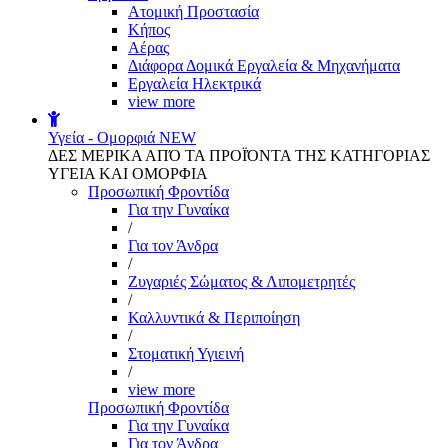
Aτομική Προστασία
Kήπος
Αέρας
Διάφορα Δομικά Εργαλεία & Μηχανήματα
Εργαλεία Ηλεκτρικά
view more
Υγεία - Ομορφιά
NEW
ΔΕΣ ΜΕΡΙΚΑ ΑΠΌ ΤΑ ΠΡΟΪΌΝΤΑ ΤΗΣ ΚΑΤΗΓΟΡΙΑΣ
ΥΓΕΙΑ ΚΑΙ ΟΜΟΡΦΙΑ
Προσωπική Φροντίδα
Για την Γυναίκα
/
Για τον Άνδρα
/
Ζυγαριές Σώματος & Λιπομετρητές
/
Καλλυντικά & Περιποίηση
/
Στοματική Υγιεινή
/
view more
Προσωπική Φροντίδα
Για την Γυναίκα
Για τον Άνδρα