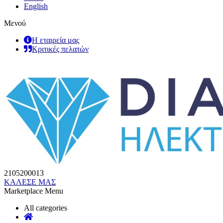
English
Μενού
Η εταιρεία μας
Κριτικές πελατών
2105200013
ΚΑΛΕΣΕ ΜΑΣ
Marketplace Menu
All categories