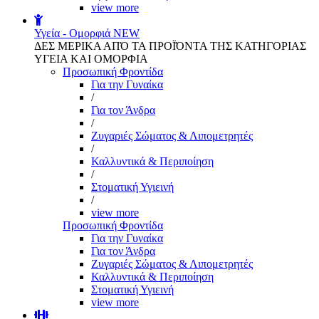
view more
Υγεία - Ομορφιά
NEW
ΔΕΣ ΜΕΡΙΚΑ ΑΠΌ ΤΑ ΠΡΟΪΌΝΤΑ ΤΗΣ ΚΑΤΗΓΟΡΙΑΣ
ΥΓΕΙΑ ΚΑΙ ΟΜΟΡΦΙΑ
Προσωπική Φροντίδα
Για την Γυναίκα
/
Για τον Άνδρα
/
Ζυγαριές Σώματος & Λιπομετρητές
/
Καλλυντικά & Περιποίηση
/
Στοματική Υγιεινή
/
view more
Προσωπική Φροντίδα
Για την Γυναίκα
Για τον Άνδρα
Ζυγαριές Σώματος & Λιπομετρητές
Καλλυντικά & Περιποίηση
Στοματική Υγιεινή
view more