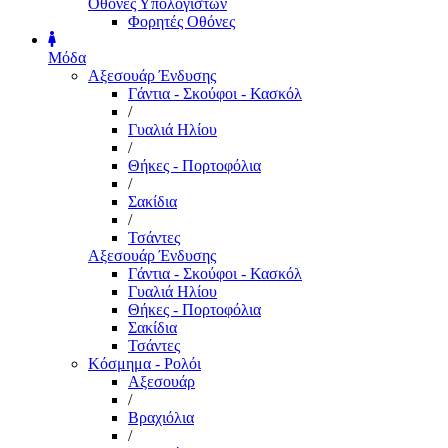
Οθόνες Υπολογιστών
Φορητές Οθόνες
Μόδα
Αξεσουάρ Ένδυσης
Γάντια - Σκούφοι - Κασκόλ
/
Γυαλιά Ηλίου
/
Θήκες - Πορτοφόλια
/
Σακίδια
/
Τσάντες
Αξεσουάρ Ένδυσης
Γάντια - Σκούφοι - Κασκόλ
Γυαλιά Ηλίου
Θήκες - Πορτοφόλια
Σακίδια
Τσάντες
Κόσμημα - Ρολόι
Αξεσουάρ
/
Βραχιόλια
/