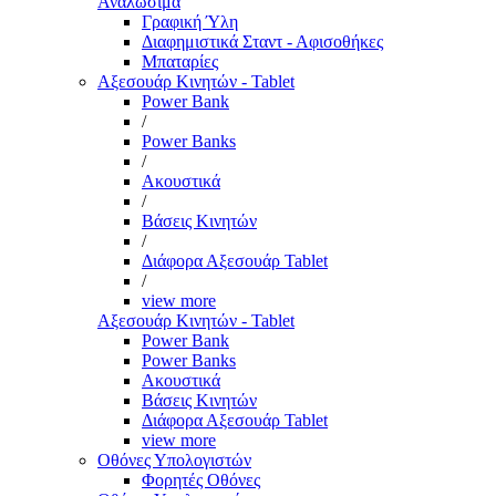
Αναλώσιμα
Γραφική Ύλη
Διαφημιστικά Σταντ - Αφισοθήκες
Μπαταρίες
Αξεσουάρ Κινητών - Tablet
Power Bank
/
Power Banks
/
Ακουστικά
/
Βάσεις Κινητών
/
Διάφορα Αξεσουάρ Tablet
/
view more
Αξεσουάρ Κινητών - Tablet
Power Bank
Power Banks
Ακουστικά
Βάσεις Κινητών
Διάφορα Αξεσουάρ Tablet
view more
Οθόνες Υπολογιστών
Φορητές Οθόνες