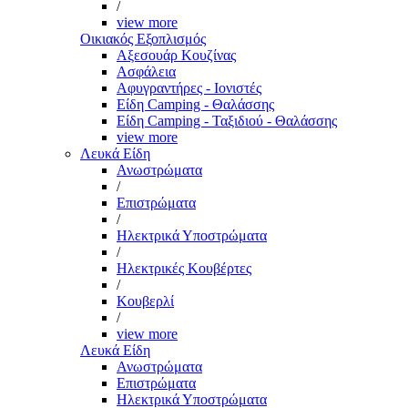
/
view more
Οικιακός Εξοπλισμός
Αξεσουάρ Κουζίνας
Ασφάλεια
Αφυγραντήρες - Ιονιστές
Είδη Camping - Θαλάσσης
Είδη Camping - Ταξιδιού - Θαλάσσης
view more
Λευκά Είδη
Ανωστρώματα
/
Επιστρώματα
/
Ηλεκτρικά Υποστρώματα
/
Ηλεκτρικές Κουβέρτες
/
Κουβερλί
/
view more
Λευκά Είδη
Ανωστρώματα
Επιστρώματα
Ηλεκτρικά Υποστρώματα