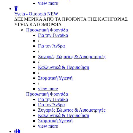
view more
Υγεία - Ομορφιά
NEW
ΔΕΣ ΜΕΡΙΚΑ ΑΠΌ ΤΑ ΠΡΟΪΌΝΤΑ ΤΗΣ ΚΑΤΗΓΟΡΙΑΣ
ΥΓΕΙΑ ΚΑΙ ΟΜΟΡΦΙΑ
Προσωπική Φροντίδα
Για την Γυναίκα
/
Για τον Άνδρα
/
Ζυγαριές Σώματος & Λιπομετρητές
/
Καλλυντικά & Περιποίηση
/
Στοματική Υγιεινή
/
view more
Προσωπική Φροντίδα
Για την Γυναίκα
Για τον Άνδρα
Ζυγαριές Σώματος & Λιπομετρητές
Καλλυντικά & Περιποίηση
Στοματική Υγιεινή
view more