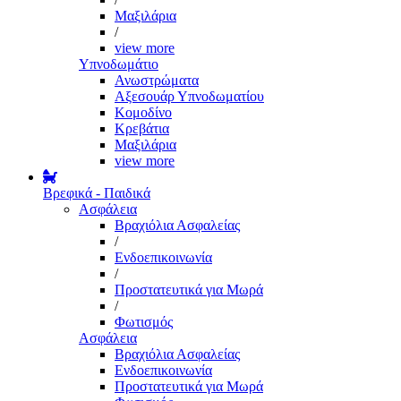
Μαξιλάρια
/
view more
Υπνοδωμάτιο
Ανωστρώματα
Αξεσουάρ Υπνοδωματίου
Κομοδίνο
Κρεβάτια
Μαξιλάρια
view more
Βρεφικά - Παιδικά
Ασφάλεια
Βραχιόλια Ασφαλείας
/
Ενδοεπικοινωνία
/
Προστατευτικά για Μωρά
/
Φωτισμός
Ασφάλεια
Βραχιόλια Ασφαλείας
Ενδοεπικοινωνία
Προστατευτικά για Μωρά