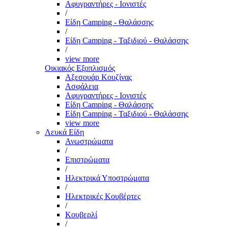
Αφυγραντήρες - Ιονιστές
/
Είδη Camping - Θαλάσσης
/
Είδη Camping - Ταξιδιού - Θαλάσσης
/
view more
Οικιακός Εξοπλισμός
Αξεσουάρ Κουζίνας
Ασφάλεια
Αφυγραντήρες - Ιονιστές
Είδη Camping - Θαλάσσης
Είδη Camping - Ταξιδιού - Θαλάσσης
view more
Λευκά Είδη
Ανωστρώματα
/
Επιστρώματα
/
Ηλεκτρικά Υποστρώματα
/
Ηλεκτρικές Κουβέρτες
/
Κουβερλί
/