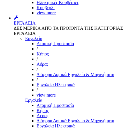
Ηλεκτρικές Κουβέρτες
Κουβερλί
view more
ΕΡΓΑΛΕΙΑ
ΔΕΣ ΜΕΡΙΚΑ ΑΠΌ ΤΑ ΠΡΟΪΌΝΤΑ ΤΗΣ ΚΑΤΗΓΟΡΙΑΣ
ΕΡΓΑΛΕΙΑ
Εργαλεία
Aτομική Προστασία
/
Kήπος
/
Αέρας
/
Διάφορα Δομικά Εργαλεία & Μηχανήματα
/
Εργαλεία Ηλεκτρικά
/
view more
Εργαλεία
Aτομική Προστασία
Kήπος
Αέρας
Διάφορα Δομικά Εργαλεία & Μηχανήματα
Εργαλεία Ηλεκτρικά