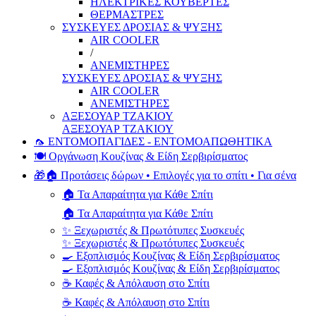
ΗΛΕΚΤΡΙΚΕΣ ΚΟΥΒΕΡΤΕΣ
ΘΕΡΜΑΣΤΡΕΣ
ΣΥΣΚΕΥΕΣ ΔΡΟΣΙΑΣ & ΨΥΞΗΣ
AIR COOLER
/
ΑΝΕΜΙΣΤΗΡΕΣ
ΣΥΣΚΕΥΕΣ ΔΡΟΣΙΑΣ & ΨΥΞΗΣ
AIR COOLER
ΑΝΕΜΙΣΤΗΡΕΣ
ΑΞΕΣΟΥΑΡ ΤΖΑΚΙΟΥ
ΑΞΕΣΟΥΑΡ ΤΖΑΚΙΟΥ
🦟 ΕΝΤΟΜΟΠΑΓΙΔΕΣ - ΕΝΤΟΜΟΑΠΩΘΗΤΙΚΑ
🍽️ Οργάνωση Κουζίνας & Είδη Σερβιρίσματος
🎁🏠 Προτάσεις δώρων • Επιλογές για το σπίτι • Για σένα
🏠 Τα Απαραίτητα για Κάθε Σπίτι
🏠 Τα Απαραίτητα για Κάθε Σπίτι
✨ Ξεχωριστές & Πρωτότυπες Συσκευές
✨ Ξεχωριστές & Πρωτότυπες Συσκευές
🍳 Εξοπλισμός Κουζίνας & Είδη Σερβιρίσματος
🍳 Εξοπλισμός Κουζίνας & Είδη Σερβιρίσματος
☕ Καφές & Απόλαυση στο Σπίτι
☕ Καφές & Απόλαυση στο Σπίτι