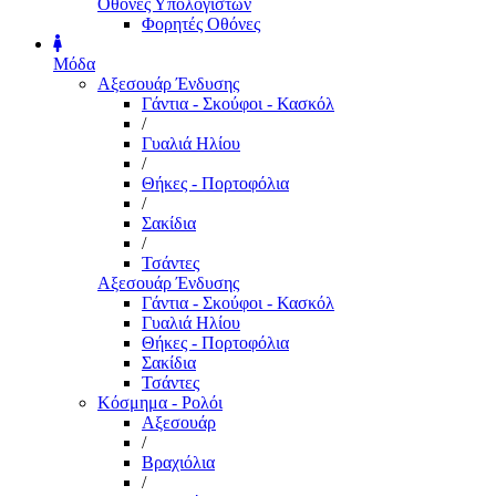
Οθόνες Υπολογιστών
Φορητές Οθόνες
Μόδα
Αξεσουάρ Ένδυσης
Γάντια - Σκούφοι - Κασκόλ
/
Γυαλιά Ηλίου
/
Θήκες - Πορτοφόλια
/
Σακίδια
/
Τσάντες
Αξεσουάρ Ένδυσης
Γάντια - Σκούφοι - Κασκόλ
Γυαλιά Ηλίου
Θήκες - Πορτοφόλια
Σακίδια
Τσάντες
Κόσμημα - Ρολόι
Αξεσουάρ
/
Βραχιόλια
/