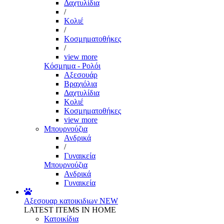
Δαχτυλίδια
/
Κολιέ
/
Κοσμηματοθήκες
/
view more
Κόσμημα - Ρολόι
Αξεσουάρ
Βραχιόλια
Δαχτυλίδια
Κολιέ
Κοσμηματοθήκες
view more
Μπουρνούζια
Ανδρικά
/
Γυναικεία
Μπουρνούζια
Ανδρικά
Γυναικεία
Αξεσουαρ κατοικιδιων
NEW
LATEST ITEMS IN HOME
Κατοικίδια