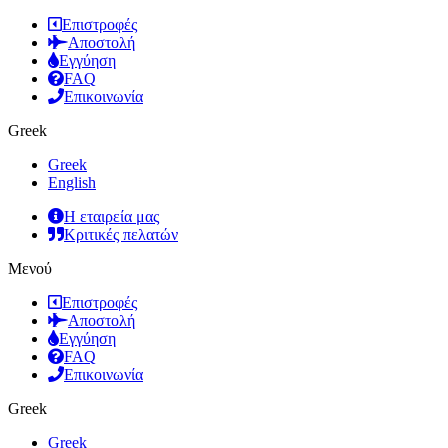
Επιστροφές
Αποστολή
Εγγύηση
FAQ
Επικοινωνία
Greek
Greek
English
Η εταιρεία μας
Κριτικές πελατών
Μενού
Επιστροφές
Αποστολή
Εγγύηση
FAQ
Επικοινωνία
Greek
Greek