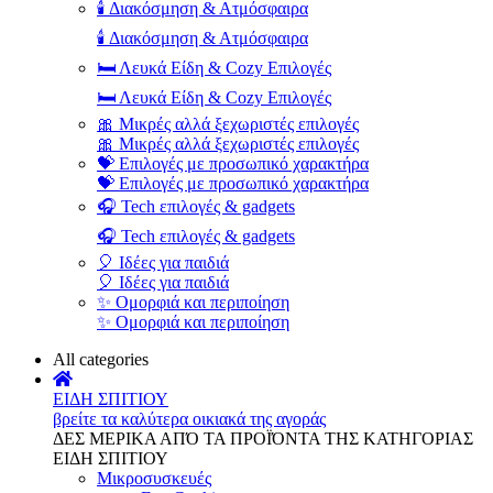
🕯️ Διακόσμηση & Ατμόσφαιρα
🕯️ Διακόσμηση & Ατμόσφαιρα
🛏️ Λευκά Είδη & Cozy Επιλογές
🛏️ Λευκά Είδη & Cozy Επιλογές
🎀 Μικρές αλλά ξεχωριστές επιλογές
🎀 Μικρές αλλά ξεχωριστές επιλογές
💝 Επιλογές με προσωπικό χαρακτήρα
💝 Επιλογές με προσωπικό χαρακτήρα
🎧 Tech επιλογές & gadgets
🎧 Tech επιλογές & gadgets
🎈 Ιδέες για παιδιά
🎈 Ιδέες για παιδιά
✨ Ομορφιά και περιποίηση
✨ Ομορφιά και περιποίηση
All categories
ΕΙΔΗ ΣΠΙΤΙΟΥ
βρείτε τα καλύτερα οικιακά της αγοράς
ΔΕΣ ΜΕΡΙΚΑ ΑΠΌ ΤΑ ΠΡΟΪΌΝΤΑ ΤΗΣ ΚΑΤΗΓΟΡΙΑΣ
ΕΙΔΗ ΣΠΙΤΙΟΥ
Μικροσυσκευές