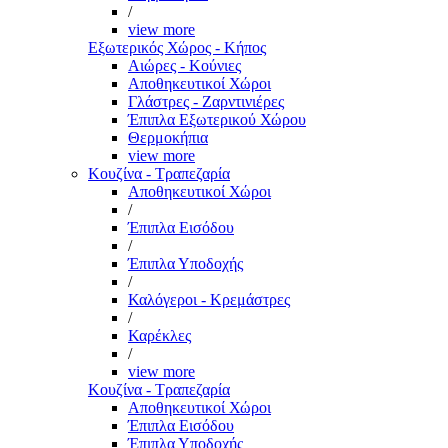
/
view more
Εξωτερικός Χώρος - Κήπος
Αιώρες - Κούνιες
Αποθηκευτικοί Χώροι
Γλάστρες - Ζαρντινιέρες
Έπιπλα Εξωτερικού Χώρου
Θερμοκήπια
view more
Κουζίνα - Τραπεζαρία
Αποθηκευτικοί Χώροι
/
Έπιπλα Εισόδου
/
Έπιπλα Υποδοχής
/
Καλόγεροι - Κρεμάστρες
/
Καρέκλες
/
view more
Κουζίνα - Τραπεζαρία
Αποθηκευτικοί Χώροι
Έπιπλα Εισόδου
Έπιπλα Υποδοχής