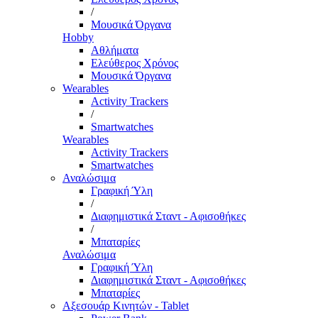
/
Μουσικά Όργανα
Hobby
Αθλήματα
Ελεύθερος Χρόνος
Μουσικά Όργανα
Wearables
Activity Trackers
/
Smartwatches
Wearables
Activity Trackers
Smartwatches
Αναλώσιμα
Γραφική Ύλη
/
Διαφημιστικά Σταντ - Αφισοθήκες
/
Μπαταρίες
Αναλώσιμα
Γραφική Ύλη
Διαφημιστικά Σταντ - Αφισοθήκες
Μπαταρίες
Αξεσουάρ Κινητών - Tablet