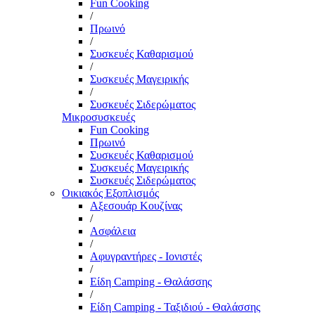
Fun Cooking
/
Πρωινό
/
Συσκευές Καθαρισμού
/
Συσκευές Μαγειρικής
/
Συσκευές Σιδερώματος
Μικροσυσκευές
Fun Cooking
Πρωινό
Συσκευές Καθαρισμού
Συσκευές Μαγειρικής
Συσκευές Σιδερώματος
Οικιακός Εξοπλισμός
Αξεσουάρ Κουζίνας
/
Ασφάλεια
/
Αφυγραντήρες - Ιονιστές
/
Είδη Camping - Θαλάσσης
/
Είδη Camping - Ταξιδιού - Θαλάσσης