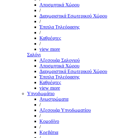
Αποσμητικά Χώρου
/
Διαχωριστικά Εσωτερικού Χώρου
/
Έπιπλα Τηλεόρασης
/
Καθρέφτες
/
view more
Σαλόνι
Αξεσουάρ Σαλονιού
Αποσμητικά Χώρου
Διαχωριστικά Εσωτερικού Χώρου
Έπιπλα Τηλεόρασης
Καθρέφτες
view more
Υπνοδωμάτιο
Ανωστρώματα
/
Αξεσουάρ Υπνοδωματίου
/
Κομοδίνο
/
Κρεβάτια
/