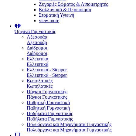
Ζυγαριές Σώματος & Λιπομετρητές
Καλλυντικά & Περιποίηση
Στοματική Υγιεινή
view more
Όργανα Γυμναστικής
Αξεσουάρ
Αξεσουάρ
Διάδρομοι
Διάδρομοι
Ελλειπτικά
Ελλειπτικά
Ελλειπτικά - Stepper
Ελλειπτικά - Stepper
Κωπηλατικές
Κωπηλατικές
Πάγκοι Γυμναστικής
Πάγκοι Γυμναστικής
Παθητική Γυμναστική
Παθητική Γυμναστική
Ποδήλατα Γυμναστικής
Ποδήλατα Γυμναστικής
Πολυόργανα και Μηχανήματα Γυμναστικής
Πολυόργανα και Μηχανήματα Γυμναστικής