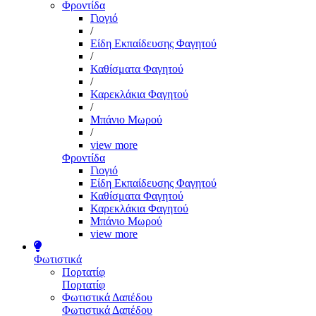
Φροντίδα
Γιογιό
/
Είδη Εκπαίδευσης Φαγητού
/
Καθίσματα Φαγητού
/
Καρεκλάκια Φαγητού
/
Μπάνιο Μωρού
/
view more
Φροντίδα
Γιογιό
Είδη Εκπαίδευσης Φαγητού
Καθίσματα Φαγητού
Καρεκλάκια Φαγητού
Μπάνιο Μωρού
view more
Φωτιστικά
Πορτατίφ
Πορτατίφ
Φωτιστικά Δαπέδου
Φωτιστικά Δαπέδου