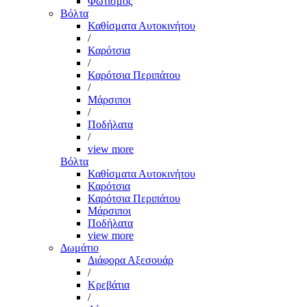
Φωτισμός
Βόλτα
Καθίσματα Αυτοκινήτου
/
Καρότσια
/
Καρότσια Περιπάτου
/
Μάρσιποι
/
Ποδήλατα
/
view more
Βόλτα
Καθίσματα Αυτοκινήτου
Καρότσια
Καρότσια Περιπάτου
Μάρσιποι
Ποδήλατα
view more
Δωμάτιο
Διάφορα Αξεσουάρ
/
Κρεβάτια
/