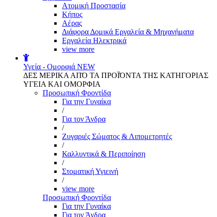
Aτομική Προστασία
Kήπος
Αέρας
Διάφορα Δομικά Εργαλεία & Μηχανήματα
Εργαλεία Ηλεκτρικά
view more
Υγεία - Ομορφιά
NEW
ΔΕΣ ΜΕΡΙΚΑ ΑΠΌ ΤΑ ΠΡΟΪΌΝΤΑ ΤΗΣ ΚΑΤΗΓΟΡΙΑΣ
ΥΓΕΙΑ ΚΑΙ ΟΜΟΡΦΙΑ
Προσωπική Φροντίδα
Για την Γυναίκα
/
Για τον Άνδρα
/
Ζυγαριές Σώματος & Λιπομετρητές
/
Καλλυντικά & Περιποίηση
/
Στοματική Υγιεινή
/
view more
Προσωπική Φροντίδα
Για την Γυναίκα
Για τον Άνδρα