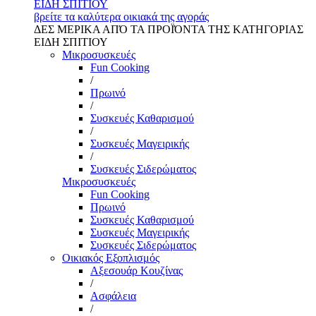
ΕΙΔΗ ΣΠΙΤΙΟΥ
βρείτε τα καλύτερα οικιακά της αγοράς
ΔΕΣ ΜΕΡΙΚΑ ΑΠΌ ΤΑ ΠΡΟΪΌΝΤΑ ΤΗΣ ΚΑΤΗΓΟΡΙΑΣ
ΕΙΔΗ ΣΠΙΤΙΟΥ
Μικροσυσκευές
Fun Cooking
/
Πρωινό
/
Συσκευές Καθαρισμού
/
Συσκευές Μαγειρικής
/
Συσκευές Σιδερώματος
Μικροσυσκευές
Fun Cooking
Πρωινό
Συσκευές Καθαρισμού
Συσκευές Μαγειρικής
Συσκευές Σιδερώματος
Οικιακός Εξοπλισμός
Αξεσουάρ Κουζίνας
/
Ασφάλεια
/