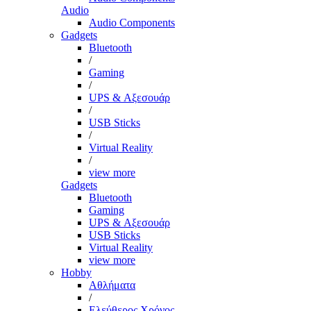
Audio
Audio Components
Gadgets
Bluetooth
/
Gaming
/
UPS & Αξεσουάρ
/
USB Sticks
/
Virtual Reality
/
view more
Gadgets
Bluetooth
Gaming
UPS & Αξεσουάρ
USB Sticks
Virtual Reality
view more
Hobby
Αθλήματα
/
Ελεύθερος Χρόνος