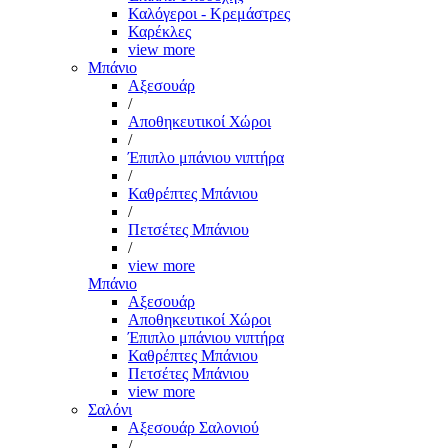
Καλόγεροι - Κρεμάστρες
Καρέκλες
view more
Μπάνιο
Αξεσουάρ
/
Αποθηκευτικοί Χώροι
/
Έπιπλο μπάνιου νιπτήρα
/
Καθρέπτες Μπάνιου
/
Πετσέτες Μπάνιου
/
view more
Μπάνιο
Αξεσουάρ
Αποθηκευτικοί Χώροι
Έπιπλο μπάνιου νιπτήρα
Καθρέπτες Μπάνιου
Πετσέτες Μπάνιου
view more
Σαλόνι
Αξεσουάρ Σαλονιού
/