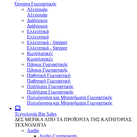
Όργανα Γυμναστικής
Αξεσουάρ
Αξεσουάρ
Διάδρομοι
Διάδρομοι
Ελλειπτικά
Ελλειπτικά
Ελλειπτικά - Stepper
Ελλειπτικά - Stepper
Κωπηλατικές
Κωπηλατικές
Πάγκοι Γυμναστικής
Πάγκοι Γυμναστικής
Παθητική Γυμναστική
Παθητική Γυμναστική
Ποδήλατα Γυμναστικής
Ποδήλατα Γυμναστικής
Πολυόργανα και Μηχανήματα Γυμναστικής
Πολυόργανα και Μηχανήματα Γυμναστικής
Τεχνολογία
Big Sales
ΔΕΣ ΜΕΡΙΚΑ ΑΠΌ ΤΑ ΠΡΟΪΌΝΤΑ ΤΗΣ ΚΑΤΗΓΟΡΙΑΣ
ΤΕΧΝΟΛΟΓΙΑ
Audio
Audio Components