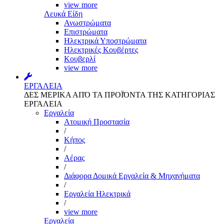
view more
Λευκά Είδη
Ανωστρώματα
Επιστρώματα
Ηλεκτρικά Υποστρώματα
Ηλεκτρικές Κουβέρτες
Κουβερλί
view more
ΕΡΓΑΛΕΙΑ
ΔΕΣ ΜΕΡΙΚΑ ΑΠΌ ΤΑ ΠΡΟΪΌΝΤΑ ΤΗΣ ΚΑΤΗΓΟΡΙΑΣ
ΕΡΓΑΛΕΙΑ
Εργαλεία
Aτομική Προστασία
/
Kήπος
/
Αέρας
/
Διάφορα Δομικά Εργαλεία & Μηχανήματα
/
Εργαλεία Ηλεκτρικά
/
view more
Εργαλεία