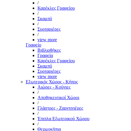
/
Καρέκλες Γραφείου
/
Σκαμπό
/
Συρταριέρες
/
view more
Γραφείο
Βιβλιοθήκες
Γραφεία
Καρέκλες Γραφείου
Σκαμπό
Συρταριέρες
view more
Εξωτερικός Χώρος - Κήπος
Αιώρες - Κούνιες
/
Αποθηκευτικοί Χώροι
/
Γλάστρες - Ζαρντινιέρες
/
Έπιπλα Εξωτερικού Χώρου
/
Θερμοκήπια