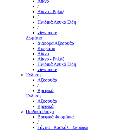
Λίκνο
/
Λίκνο - Ρηλάξ
/
Παιδικά Λευκά Είδη
/
view more
Δωμάτιο
Διάφορα Αξεσουάρ
Κρεβάτια
Λίκνο
Λίκνο - Ρηλάξ
Παιδικά Λευκά Είδη
view more
Ένδυση
Αξεσουάρ
/
Βρεφικά
Ένδυση
Αξεσουάρ
Βρεφικά
Παιδικά Ρούχα
Βρεφικά Φορμάκια
/
Γάντια - Κασκόλ - Σκούφοι