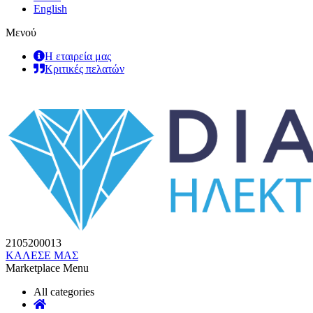
English
Μενού
Η εταιρεία μας
Κριτικές πελατών
2105200013
ΚΑΛΕΣΕ ΜΑΣ
Marketplace Menu
All categories