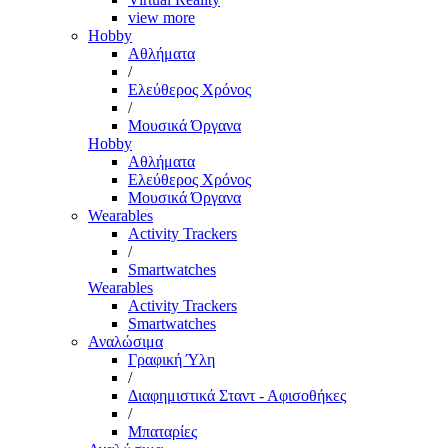
view more
Hobby
Αθλήματα
/
Ελεύθερος Χρόνος
/
Μουσικά Όργανα
Hobby
Αθλήματα
Ελεύθερος Χρόνος
Μουσικά Όργανα
Wearables
Activity Trackers
/
Smartwatches
Wearables
Activity Trackers
Smartwatches
Αναλώσιμα
Γραφική Ύλη
/
Διαφημιστικά Σταντ - Αφισοθήκες
/
Μπαταρίες