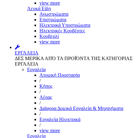
view more
Λευκά Είδη
Ανωστρώματα
Επιστρώματα
Ηλεκτρικά Υποστρώματα
Ηλεκτρικές Κουβέρτες
Κουβερλί
view more
ΕΡΓΑΛΕΙΑ
ΔΕΣ ΜΕΡΙΚΑ ΑΠΌ ΤΑ ΠΡΟΪΌΝΤΑ ΤΗΣ ΚΑΤΗΓΟΡΙΑΣ
ΕΡΓΑΛΕΙΑ
Εργαλεία
Aτομική Προστασία
/
Kήπος
/
Αέρας
/
Διάφορα Δομικά Εργαλεία & Μηχανήματα
/
Εργαλεία Ηλεκτρικά
/
view more
Εργαλεία