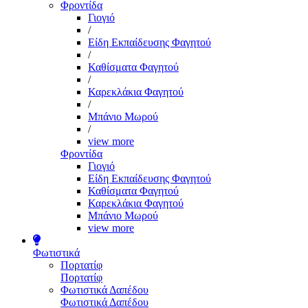
Φροντίδα
Γιογιό
/
Είδη Εκπαίδευσης Φαγητού
/
Καθίσματα Φαγητού
/
Καρεκλάκια Φαγητού
/
Μπάνιο Μωρού
/
view more
Φροντίδα
Γιογιό
Είδη Εκπαίδευσης Φαγητού
Καθίσματα Φαγητού
Καρεκλάκια Φαγητού
Μπάνιο Μωρού
view more
Φωτιστικά
Πορτατίφ
Πορτατίφ
Φωτιστικά Δαπέδου
Φωτιστικά Δαπέδου