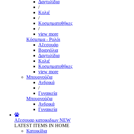
Δαχτυλίδια
/
Κολιέ
/
Κοσμηματοθήκες
/
view more
Κόσμημα - Ρολόι
Αξεσουάρ
Βραχιόλια
Δαχτυλίδια
Κολιέ
Κοσμηματοθήκες
view more
Μπουρνούζια
Ανδρικά
/
Γυναικεία
Μπουρνούζια
Ανδρικά
Γυναικεία
Αξεσουαρ κατοικιδιων
NEW
LATEST ITEMS IN HOME
Κατοικίδια