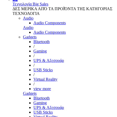
Τεχνολογία
Big Sales
ΔΕΣ ΜΕΡΙΚΑ ΑΠΌ ΤΑ ΠΡΟΪΌΝΤΑ ΤΗΣ ΚΑΤΗΓΟΡΙΑΣ
ΤΕΧΝΟΛΟΓΙΑ
Audio
Audio Components
Audio
Audio Components
Gadgets
Bluetooth
/
Gaming
/
UPS & Αξεσουάρ
/
USB Sticks
/
Virtual Reality
/
view more
Gadgets
Bluetooth
Gaming
UPS & Αξεσουάρ
USB Sticks
Virtual Reality