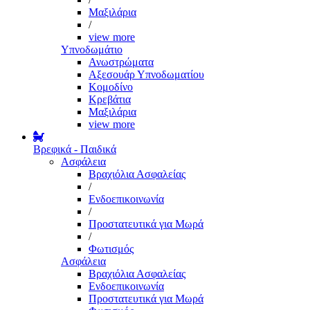
Μαξιλάρια
/
view more
Υπνοδωμάτιο
Ανωστρώματα
Αξεσουάρ Υπνοδωματίου
Κομοδίνο
Κρεβάτια
Μαξιλάρια
view more
Βρεφικά - Παιδικά
Ασφάλεια
Βραχιόλια Ασφαλείας
/
Ενδοεπικοινωνία
/
Προστατευτικά για Μωρά
/
Φωτισμός
Ασφάλεια
Βραχιόλια Ασφαλείας
Ενδοεπικοινωνία
Προστατευτικά για Μωρά