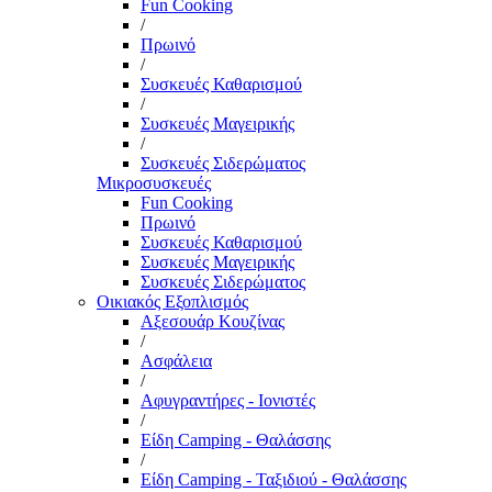
Fun Cooking
/
Πρωινό
/
Συσκευές Καθαρισμού
/
Συσκευές Μαγειρικής
/
Συσκευές Σιδερώματος
Μικροσυσκευές
Fun Cooking
Πρωινό
Συσκευές Καθαρισμού
Συσκευές Μαγειρικής
Συσκευές Σιδερώματος
Οικιακός Εξοπλισμός
Αξεσουάρ Κουζίνας
/
Ασφάλεια
/
Αφυγραντήρες - Ιονιστές
/
Είδη Camping - Θαλάσσης
/
Είδη Camping - Ταξιδιού - Θαλάσσης