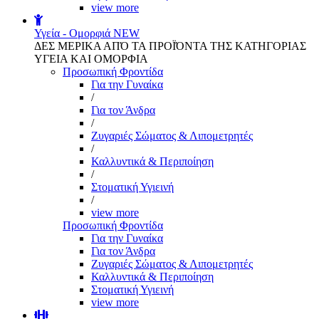
view more
Υγεία - Ομορφιά
NEW
ΔΕΣ ΜΕΡΙΚΑ ΑΠΌ ΤΑ ΠΡΟΪΌΝΤΑ ΤΗΣ ΚΑΤΗΓΟΡΙΑΣ
ΥΓΕΙΑ ΚΑΙ ΟΜΟΡΦΙΑ
Προσωπική Φροντίδα
Για την Γυναίκα
/
Για τον Άνδρα
/
Ζυγαριές Σώματος & Λιπομετρητές
/
Καλλυντικά & Περιποίηση
/
Στοματική Υγιεινή
/
view more
Προσωπική Φροντίδα
Για την Γυναίκα
Για τον Άνδρα
Ζυγαριές Σώματος & Λιπομετρητές
Καλλυντικά & Περιποίηση
Στοματική Υγιεινή
view more