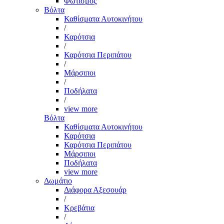
Φωτισμός
Βόλτα
Καθίσματα Αυτοκινήτου
/
Καρότσια
/
Καρότσια Περιπάτου
/
Μάρσιποι
/
Ποδήλατα
/
view more
Βόλτα
Καθίσματα Αυτοκινήτου
Καρότσια
Καρότσια Περιπάτου
Μάρσιποι
Ποδήλατα
view more
Δωμάτιο
Διάφορα Αξεσουάρ
/
Κρεβάτια
/