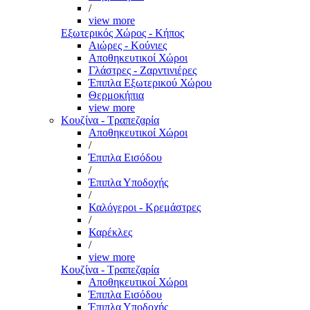
/
view more
Εξωτερικός Χώρος - Κήπος
Αιώρες - Κούνιες
Αποθηκευτικοί Χώροι
Γλάστρες - Ζαρντινιέρες
Έπιπλα Εξωτερικού Χώρου
Θερμοκήπια
view more
Κουζίνα - Τραπεζαρία
Αποθηκευτικοί Χώροι
/
Έπιπλα Εισόδου
/
Έπιπλα Υποδοχής
/
Καλόγεροι - Κρεμάστρες
/
Καρέκλες
/
view more
Κουζίνα - Τραπεζαρία
Αποθηκευτικοί Χώροι
Έπιπλα Εισόδου
Έπιπλα Υποδοχής