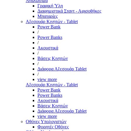
Αναλώσιμα
Γραφική Ύλη
Διαφημιστικά Σταντ - Αφισοθήκες
Μπαταρίες
Αξεσουάρ Κινητών - Tablet
Power Bank
/
Power Banks
/
Ακουστικά
/
Βάσεις Κινητών
/
Διάφορα Αξεσουάρ Tablet
/
view more
Αξεσουάρ Κινητών - Tablet
Power Bank
Power Banks
Ακουστικά
Βάσεις Κινητών
Διάφορα Αξεσουάρ Tablet
view more
Οθόνες Υπολογιστών
Φορητές Οθόνες