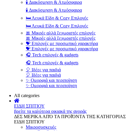
🕯️ Διακόσμηση & Ατμόσφαιρα
🕯️ Διακόσμηση & Ατμόσφαιρα
🛏️ Λευκά Είδη & Cozy Επιλογές
🛏️ Λευκά Είδη & Cozy Επιλογές
🎀 Μικρές αλλά ξεχωριστές επιλογές
🎀 Μικρές αλλά ξεχωριστές επιλογές
💝 Επιλογές με προσωπικό χαρακτήρα
💝 Επιλογές με προσωπικό χαρακτήρα
🎧 Tech επιλογές & gadgets
🎧 Tech επιλογές & gadgets
🎈 Ιδέες για παιδιά
🎈 Ιδέες για παιδιά
✨ Ομορφιά και περιποίηση
✨ Ομορφιά και περιποίηση
All categories
ΕΙΔΗ ΣΠΙΤΙΟΥ
βρείτε τα καλύτερα οικιακά της αγοράς
ΔΕΣ ΜΕΡΙΚΑ ΑΠΌ ΤΑ ΠΡΟΪΌΝΤΑ ΤΗΣ ΚΑΤΗΓΟΡΙΑΣ
ΕΙΔΗ ΣΠΙΤΙΟΥ
Μικροσυσκευές