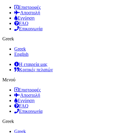
Επιστροφές
Αποστολή
Εγγύηση
FAQ
Επικοινωνία
Greek
Greek
English
Η εταιρεία μας
Κριτικές πελατών
Μενού
Επιστροφές
Αποστολή
Εγγύηση
FAQ
Επικοινωνία
Greek
Greek