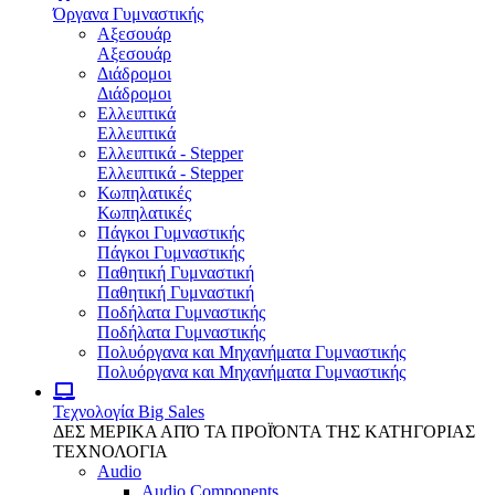
Όργανα Γυμναστικής
Αξεσουάρ
Αξεσουάρ
Διάδρομοι
Διάδρομοι
Ελλειπτικά
Ελλειπτικά
Ελλειπτικά - Stepper
Ελλειπτικά - Stepper
Κωπηλατικές
Κωπηλατικές
Πάγκοι Γυμναστικής
Πάγκοι Γυμναστικής
Παθητική Γυμναστική
Παθητική Γυμναστική
Ποδήλατα Γυμναστικής
Ποδήλατα Γυμναστικής
Πολυόργανα και Μηχανήματα Γυμναστικής
Πολυόργανα και Μηχανήματα Γυμναστικής
Τεχνολογία
Big Sales
ΔΕΣ ΜΕΡΙΚΑ ΑΠΌ ΤΑ ΠΡΟΪΌΝΤΑ ΤΗΣ ΚΑΤΗΓΟΡΙΑΣ
ΤΕΧΝΟΛΟΓΙΑ
Audio
Audio Components