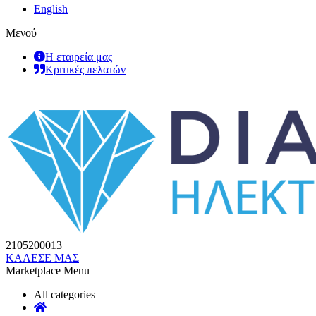
English
Μενού
Η εταιρεία μας
Κριτικές πελατών
2105200013
ΚΑΛΕΣΕ ΜΑΣ
Marketplace Menu
All categories