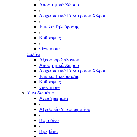
Αποσμητικά Χώρου
/
Διαχωριστικά Εσωτερικού Χώρου
/
Έπιπλα Τηλεόρασης
/
Καθρέφτες
/
view more
Σαλόνι
Αξεσουάρ Σαλονιού
Αποσμητικά Χώρου
Διαχωριστικά Εσωτερικού Χώρου
Έπιπλα Τηλεόρασης
Καθρέφτες
view more
Υπνοδωμάτιο
Ανωστρώματα
/
Αξεσουάρ Υπνοδωματίου
/
Κομοδίνο
/
Κρεβάτια
/