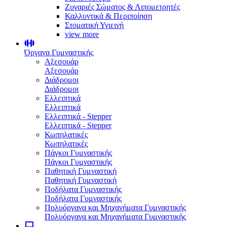
Ζυγαριές Σώματος & Λιπομετρητές
Καλλυντικά & Περιποίηση
Στοματική Υγιεινή
view more
Όργανα Γυμναστικής
Αξεσουάρ
Αξεσουάρ
Διάδρομοι
Διάδρομοι
Ελλειπτικά
Ελλειπτικά
Ελλειπτικά - Stepper
Ελλειπτικά - Stepper
Κωπηλατικές
Κωπηλατικές
Πάγκοι Γυμναστικής
Πάγκοι Γυμναστικής
Παθητική Γυμναστική
Παθητική Γυμναστική
Ποδήλατα Γυμναστικής
Ποδήλατα Γυμναστικής
Πολυόργανα και Μηχανήματα Γυμναστικής
Πολυόργανα και Μηχανήματα Γυμναστικής