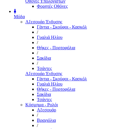
Οθόνες Υπολογιστών
Φορητές Οθόνες
Μόδα
Αξεσουάρ Ένδυσης
Γάντια - Σκούφοι - Κασκόλ
/
Γυαλιά Ηλίου
/
Θήκες - Πορτοφόλια
/
Σακίδια
/
Τσάντες
Αξεσουάρ Ένδυσης
Γάντια - Σκούφοι - Κασκόλ
Γυαλιά Ηλίου
Θήκες - Πορτοφόλια
Σακίδια
Τσάντες
Κόσμημα - Ρολόι
Αξεσουάρ
/
Βραχιόλια
/