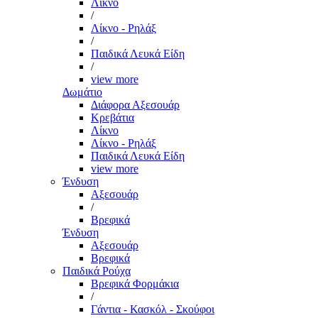
Λίκνο
/
Λίκνο - Ρηλάξ
/
Παιδικά Λευκά Είδη
/
view more
Δωμάτιο
Διάφορα Αξεσουάρ
Κρεβάτια
Λίκνο
Λίκνο - Ρηλάξ
Παιδικά Λευκά Είδη
view more
Ένδυση
Αξεσουάρ
/
Βρεφικά
Ένδυση
Αξεσουάρ
Βρεφικά
Παιδικά Ρούχα
Βρεφικά Φορμάκια
/
Γάντια - Κασκόλ - Σκούφοι