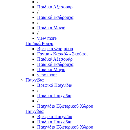
/
Παιδικά Αξεσουάρ
/
Παιδικά Εσώρουχα
/
Παιδικά Μαγιό
/
view more
Παιδικά Ρούχα
Βρεφικά Φορμάκια
Γάντια - Κασκόλ - Σκούφοι
Παιδικά Αξεσουάρ
Παιδικά Εσώρουχα
Παιδικά Μαγιό
view more
Παιχνίδια
Βρεφικά Παιχνίδια
/
Παιδικά Παιχνίδια
/
Παιχνίδια Εξωτερικού Χώρου
Παιχνίδια
Βρεφικά Παιχνίδια
Παιδικά Παιχνίδια
Παιχνίδια Εξωτερικού Χώρου