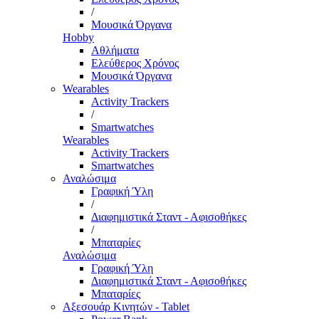
/
Μουσικά Όργανα
Hobby
Αθλήματα
Ελεύθερος Χρόνος
Μουσικά Όργανα
Wearables
Activity Trackers
/
Smartwatches
Wearables
Activity Trackers
Smartwatches
Αναλώσιμα
Γραφική Ύλη
/
Διαφημιστικά Σταντ - Αφισοθήκες
/
Μπαταρίες
Αναλώσιμα
Γραφική Ύλη
Διαφημιστικά Σταντ - Αφισοθήκες
Μπαταρίες
Αξεσουάρ Κινητών - Tablet