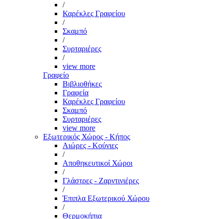
/
Καρέκλες Γραφείου
/
Σκαμπό
/
Συρταριέρες
/
view more
Γραφείο
Βιβλιοθήκες
Γραφεία
Καρέκλες Γραφείου
Σκαμπό
Συρταριέρες
view more
Εξωτερικός Χώρος - Κήπος
Αιώρες - Κούνιες
/
Αποθηκευτικοί Χώροι
/
Γλάστρες - Ζαρντινιέρες
/
Έπιπλα Εξωτερικού Χώρου
/
Θερμοκήπια