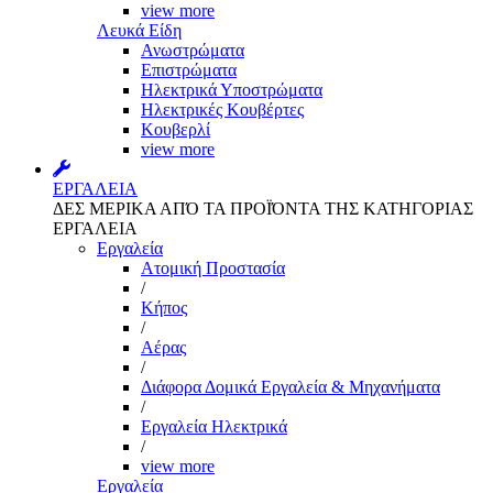
view more
Λευκά Είδη
Ανωστρώματα
Επιστρώματα
Ηλεκτρικά Υποστρώματα
Ηλεκτρικές Κουβέρτες
Κουβερλί
view more
ΕΡΓΑΛΕΙΑ
ΔΕΣ ΜΕΡΙΚΑ ΑΠΌ ΤΑ ΠΡΟΪΌΝΤΑ ΤΗΣ ΚΑΤΗΓΟΡΙΑΣ
ΕΡΓΑΛΕΙΑ
Εργαλεία
Aτομική Προστασία
/
Kήπος
/
Αέρας
/
Διάφορα Δομικά Εργαλεία & Μηχανήματα
/
Εργαλεία Ηλεκτρικά
/
view more
Εργαλεία