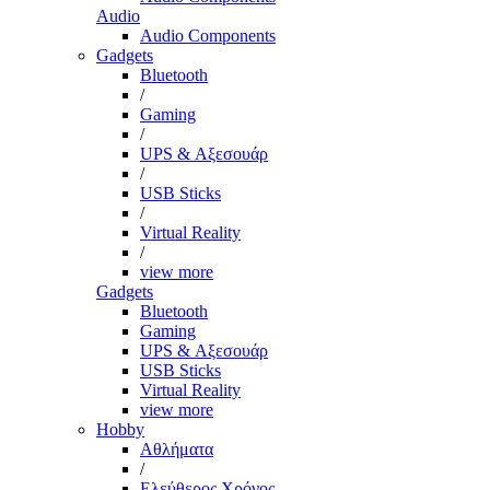
Audio
Audio Components
Gadgets
Bluetooth
/
Gaming
/
UPS & Αξεσουάρ
/
USB Sticks
/
Virtual Reality
/
view more
Gadgets
Bluetooth
Gaming
UPS & Αξεσουάρ
USB Sticks
Virtual Reality
view more
Hobby
Αθλήματα
/
Ελεύθερος Χρόνος