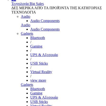
Τεχνολογία
Big Sales
ΔΕΣ ΜΕΡΙΚΑ ΑΠΌ ΤΑ ΠΡΟΪΌΝΤΑ ΤΗΣ ΚΑΤΗΓΟΡΙΑΣ
ΤΕΧΝΟΛΟΓΙΑ
Audio
Audio Components
Audio
Audio Components
Gadgets
Bluetooth
/
Gaming
/
UPS & Αξεσουάρ
/
USB Sticks
/
Virtual Reality
/
view more
Gadgets
Bluetooth
Gaming
UPS & Αξεσουάρ
USB Sticks
Virtual Reality