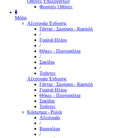
Οθόνες Υπολογιστών
Φορητές Οθόνες
Μόδα
Αξεσουάρ Ένδυσης
Γάντια - Σκούφοι - Κασκόλ
/
Γυαλιά Ηλίου
/
Θήκες - Πορτοφόλια
/
Σακίδια
/
Τσάντες
Αξεσουάρ Ένδυσης
Γάντια - Σκούφοι - Κασκόλ
Γυαλιά Ηλίου
Θήκες - Πορτοφόλια
Σακίδια
Τσάντες
Κόσμημα - Ρολόι
Αξεσουάρ
/
Βραχιόλια
/