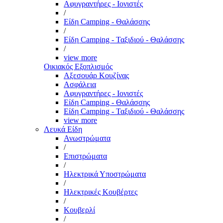
Αφυγραντήρες - Ιονιστές
/
Είδη Camping - Θαλάσσης
/
Είδη Camping - Ταξιδιού - Θαλάσσης
/
view more
Οικιακός Εξοπλισμός
Αξεσουάρ Κουζίνας
Ασφάλεια
Αφυγραντήρες - Ιονιστές
Είδη Camping - Θαλάσσης
Είδη Camping - Ταξιδιού - Θαλάσσης
view more
Λευκά Είδη
Ανωστρώματα
/
Επιστρώματα
/
Ηλεκτρικά Υποστρώματα
/
Ηλεκτρικές Κουβέρτες
/
Κουβερλί
/