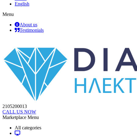
English
Menu
About us
Testimonials
2105200013
CALL US NOW
Marketplace Menu
All categories