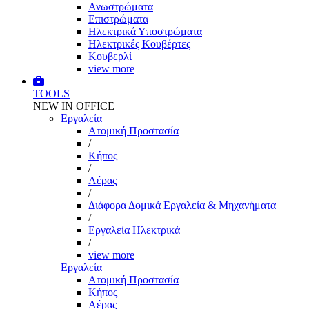
Ανωστρώματα
Επιστρώματα
Ηλεκτρικά Υποστρώματα
Ηλεκτρικές Κουβέρτες
Κουβερλί
view more
TOOLS
NEW IN OFFICE
Εργαλεία
Aτομική Προστασία
/
Kήπος
/
Αέρας
/
Διάφορα Δομικά Εργαλεία & Μηχανήματα
/
Εργαλεία Ηλεκτρικά
/
view more
Εργαλεία
Aτομική Προστασία
Kήπος
Αέρας