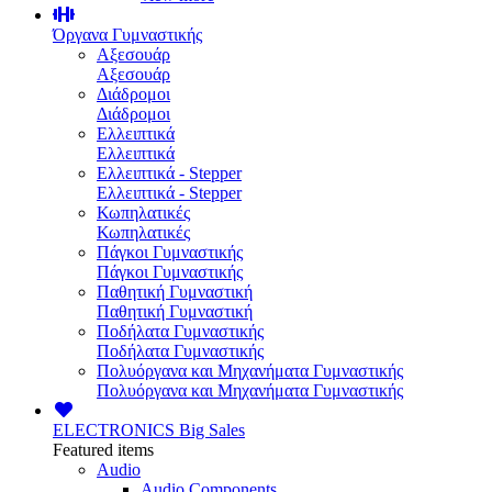
Όργανα Γυμναστικής
Αξεσουάρ
Αξεσουάρ
Διάδρομοι
Διάδρομοι
Ελλειπτικά
Ελλειπτικά
Ελλειπτικά - Stepper
Ελλειπτικά - Stepper
Κωπηλατικές
Κωπηλατικές
Πάγκοι Γυμναστικής
Πάγκοι Γυμναστικής
Παθητική Γυμναστική
Παθητική Γυμναστική
Ποδήλατα Γυμναστικής
Ποδήλατα Γυμναστικής
Πολυόργανα και Μηχανήματα Γυμναστικής
Πολυόργανα και Μηχανήματα Γυμναστικής
ELECTRONICS
Big Sales
Featured items
Audio
Audio Components