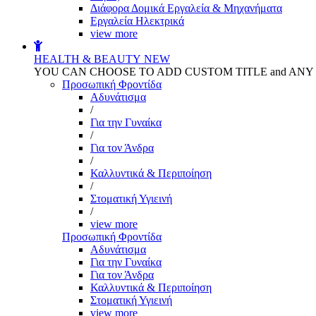
Διάφορα Δομικά Εργαλεία & Μηχανήματα
Εργαλεία Ηλεκτρικά
view more
HEALTH & BEAUTY
NEW
YOU CAN CHOOSE TO ADD CUSTOM TITLE and AN
Προσωπική Φροντίδα
Αδυνάτισμα
/
Για την Γυναίκα
/
Για τον Άνδρα
/
Καλλυντικά & Περιποίηση
/
Στοματική Υγιεινή
/
view more
Προσωπική Φροντίδα
Αδυνάτισμα
Για την Γυναίκα
Για τον Άνδρα
Καλλυντικά & Περιποίηση
Στοματική Υγιεινή
view more