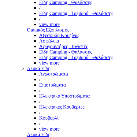
Είδη Camping - Θαλάσσης
/
Είδη Camping - Ταξιδιού - Θαλάσσης
/
view more
Οικιακός Εξοπλισμός
Αξεσουάρ Κουζίνας
Ασφάλεια
Αφυγραντήρες - Ιονιστές
Είδη Camping - Θαλάσσης
Είδη Camping - Ταξιδιού - Θαλάσσης
view more
Λευκά Είδη
Ανωστρώματα
/
Επιστρώματα
/
Ηλεκτρικά Υποστρώματα
/
Ηλεκτρικές Κουβέρτες
/
Κουβερλί
/
view more
Λευκά Είδη