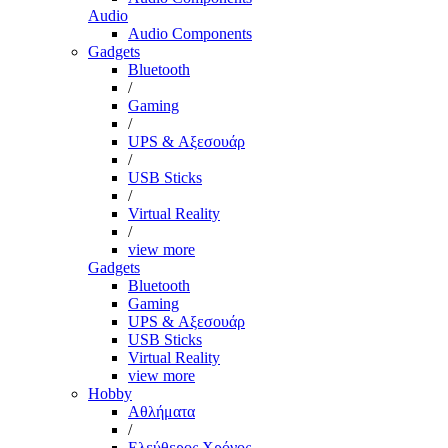
Audio
Audio Components
Gadgets
Bluetooth
/
Gaming
/
UPS & Αξεσουάρ
/
USB Sticks
/
Virtual Reality
/
view more
Gadgets
Bluetooth
Gaming
UPS & Αξεσουάρ
USB Sticks
Virtual Reality
view more
Hobby
Αθλήματα
/
Ελεύθερος Χρόνος