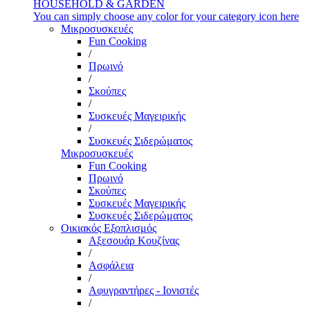
HOUSEHOLD & GARDEN
You can simply choose any color for your category icon here
Μικροσυσκευές
Fun Cooking
/
Πρωινό
/
Σκούπες
/
Συσκευές Μαγειρικής
/
Συσκευές Σιδερώματος
Μικροσυσκευές
Fun Cooking
Πρωινό
Σκούπες
Συσκευές Μαγειρικής
Συσκευές Σιδερώματος
Οικιακός Εξοπλισμός
Αξεσουάρ Κουζίνας
/
Ασφάλεια
/
Αφυγραντήρες - Ιονιστές
/