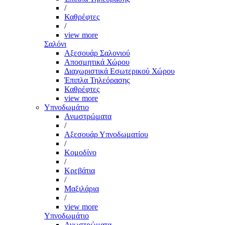
/
Καθρέφτες
/
view more
Σαλόνι
Αξεσουάρ Σαλονιού
Αποσμητικά Χώρου
Διαχωριστικά Εσωτερικού Χώρου
Έπιπλα Τηλεόρασης
Καθρέφτες
view more
Υπνοδωμάτιο
Ανωστρώματα
/
Αξεσουάρ Υπνοδωματίου
/
Κομοδίνο
/
Κρεβάτια
/
Μαξιλάρια
/
view more
Υπνοδωμάτιο
Ανωστρώματα