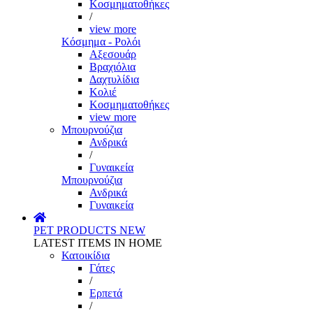
Κοσμηματοθήκες
/
view more
Κόσμημα - Ρολόι
Αξεσουάρ
Βραχιόλια
Δαχτυλίδια
Κολιέ
Κοσμηματοθήκες
view more
Μπουρνούζια
Ανδρικά
/
Γυναικεία
Μπουρνούζια
Ανδρικά
Γυναικεία
PET PRODUCTS
NEW
LATEST ITEMS IN HOME
Κατοικίδια
Γάτες
/
Ερπετά
/