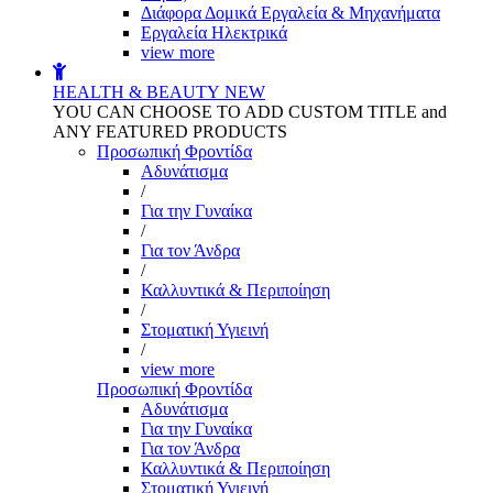
Διάφορα Δομικά Εργαλεία & Μηχανήματα
Εργαλεία Ηλεκτρικά
view more
HEALTH & BEAUTY
NEW
YOU CAN CHOOSE TO ADD CUSTOM TITLE and
ANY FEATURED PRODUCTS
Προσωπική Φροντίδα
Αδυνάτισμα
/
Για την Γυναίκα
/
Για τον Άνδρα
/
Καλλυντικά & Περιποίηση
/
Στοματική Υγιεινή
/
view more
Προσωπική Φροντίδα
Αδυνάτισμα
Για την Γυναίκα
Για τον Άνδρα
Καλλυντικά & Περιποίηση
Στοματική Υγιεινή