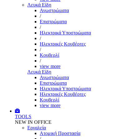
Λευκά Είδη
Ανωστρώματα
/
Επιστρώματα
/
Ηλεκτρικά Υποστρώματα
/
Ηλεκτρικές Κουβέρτες
/
Κουβερλί
/
view more
Λευκά Είδη
Ανωστρώματα
Επιστρώματα
Ηλεκτρικά Υποστρώματα
Ηλεκτρικές Κουβέρτες
Κουβερλί
view more
TOOLS
NEW IN OFFICE
Εργαλεία
Aτομική Προστασία
/