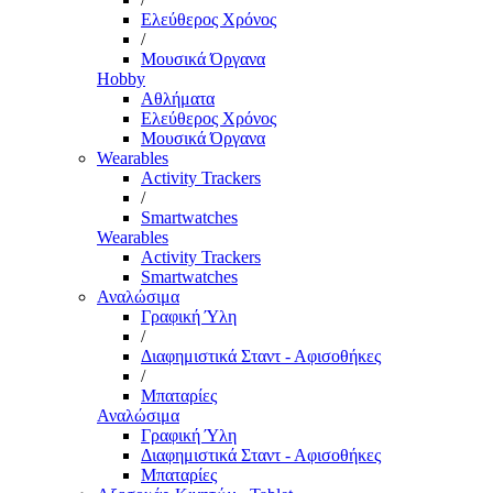
Ελεύθερος Χρόνος
/
Μουσικά Όργανα
Hobby
Αθλήματα
Ελεύθερος Χρόνος
Μουσικά Όργανα
Wearables
Activity Trackers
/
Smartwatches
Wearables
Activity Trackers
Smartwatches
Αναλώσιμα
Γραφική Ύλη
/
Διαφημιστικά Σταντ - Αφισοθήκες
/
Μπαταρίες
Αναλώσιμα
Γραφική Ύλη
Διαφημιστικά Σταντ - Αφισοθήκες
Μπαταρίες