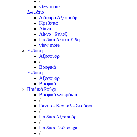
/
view more
Δωμάτιο
Διάφορα Αξεσουάρ
Κρεβάτια
Λίκνο
Λίκνο - Ρηλάξ
Παιδικά Λευκά Είδη
view more
Ένδυση
Αξεσουάρ
/
Βρεφικά
Ένδυση
Αξεσουάρ
Βρεφικά
Παιδικά Ρούχα
Βρεφικά Φορμάκια
/
Γάντια - Κασκόλ - Σκούφοι
/
Παιδικά Αξεσουάρ
/
Παιδικά Εσώρουχα
/