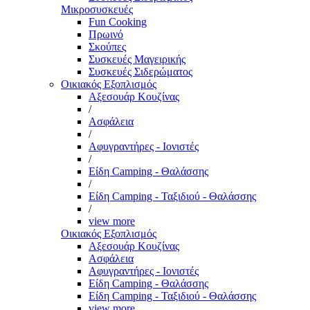
Μικροσυσκευές
Fun Cooking
Πρωινό
Σκούπες
Συσκευές Μαγειρικής
Συσκευές Σιδερώματος
Οικιακός Εξοπλισμός
Αξεσουάρ Κουζίνας
/
Ασφάλεια
/
Αφυγραντήρες - Ιονιστές
/
Είδη Camping - Θαλάσσης
/
Είδη Camping - Ταξιδιού - Θαλάσσης
/
view more
Οικιακός Εξοπλισμός
Αξεσουάρ Κουζίνας
Ασφάλεια
Αφυγραντήρες - Ιονιστές
Είδη Camping - Θαλάσσης
Είδη Camping - Ταξιδιού - Θαλάσσης
view more