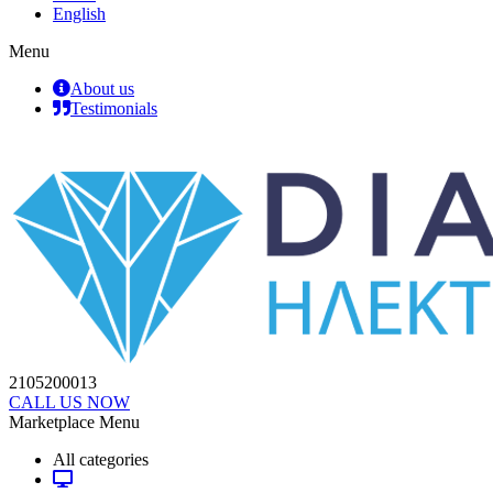
English
Menu
About us
Testimonials
2105200013
CALL US NOW
Marketplace Menu
All categories