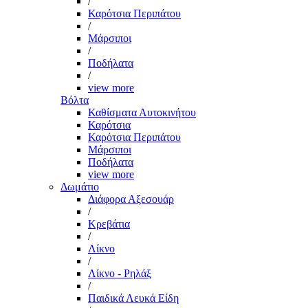
/
Καρότσια Περιπάτου
/
Μάρσιποι
/
Ποδήλατα
/
view more
Βόλτα
Καθίσματα Αυτοκινήτου
Καρότσια
Καρότσια Περιπάτου
Μάρσιποι
Ποδήλατα
view more
Δωμάτιο
Διάφορα Αξεσουάρ
/
Κρεβάτια
/
Λίκνο
/
Λίκνο - Ρηλάξ
/
Παιδικά Λευκά Είδη