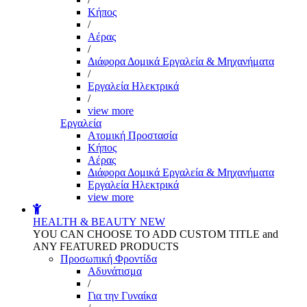
Kήπος
/
Αέρας
/
Διάφορα Δομικά Εργαλεία & Μηχανήματα
/
Εργαλεία Ηλεκτρικά
/
view more
Εργαλεία
Aτομική Προστασία
Kήπος
Αέρας
Διάφορα Δομικά Εργαλεία & Μηχανήματα
Εργαλεία Ηλεκτρικά
view more
HEALTH & BEAUTY
NEW
YOU CAN CHOOSE TO ADD CUSTOM TITLE and
ANY FEATURED PRODUCTS
Προσωπική Φροντίδα
Αδυνάτισμα
/
Για την Γυναίκα