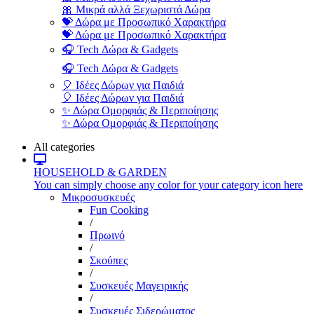
🎀 Μικρά αλλά Ξεχωριστά Δώρα
💝 Δώρα με Προσωπικό Χαρακτήρα
💝 Δώρα με Προσωπικό Χαρακτήρα
🎧 Tech Δώρα & Gadgets
🎧 Tech Δώρα & Gadgets
🎈 Ιδέες Δώρων για Παιδιά
🎈 Ιδέες Δώρων για Παιδιά
✨ Δώρα Ομορφιάς & Περιποίησης
✨ Δώρα Ομορφιάς & Περιποίησης
All categories
HOUSEHOLD & GARDEN
You can simply choose any color for your category icon here
Μικροσυσκευές
Fun Cooking
/
Πρωινό
/
Σκούπες
/
Συσκευές Μαγειρικής
/
Συσκευές Σιδερώματος