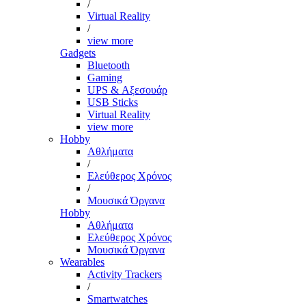
/
Virtual Reality
/
view more
Gadgets
Bluetooth
Gaming
UPS & Αξεσουάρ
USB Sticks
Virtual Reality
view more
Hobby
Αθλήματα
/
Ελεύθερος Χρόνος
/
Μουσικά Όργανα
Hobby
Αθλήματα
Ελεύθερος Χρόνος
Μουσικά Όργανα
Wearables
Activity Trackers
/
Smartwatches