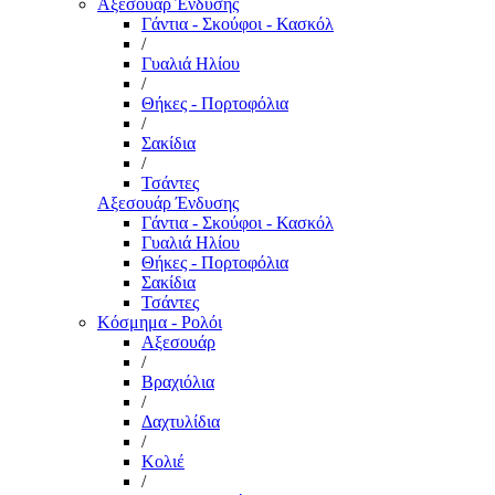
Αξεσουάρ Ένδυσης
Γάντια - Σκούφοι - Κασκόλ
/
Γυαλιά Ηλίου
/
Θήκες - Πορτοφόλια
/
Σακίδια
/
Τσάντες
Αξεσουάρ Ένδυσης
Γάντια - Σκούφοι - Κασκόλ
Γυαλιά Ηλίου
Θήκες - Πορτοφόλια
Σακίδια
Τσάντες
Κόσμημα - Ρολόι
Αξεσουάρ
/
Βραχιόλια
/
Δαχτυλίδια
/
Κολιέ
/