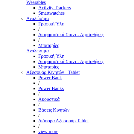
Wearables
Activity Trackers
Smartwatches
Αναλώσιμα
Γραφική Ύλη
/
Διαφημιστικά Σταντ - Αφισοθήκες
/
Μπαταρίες
Αναλώσιμα
Γραφική Ύλη
Διαφημιστικά Σταντ - Αφισοθήκες
Μπαταρίες
Αξεσουάρ Κινητών - Tablet
Power Bank
/
Power Banks
/
Ακουστικά
/
Βάσεις Κινητών
/
Διάφορα Αξεσουάρ Tablet
/
view more