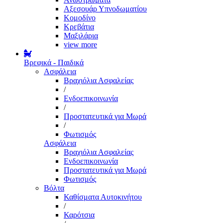
Αξεσουάρ Υπνοδωματίου
Κομοδίνο
Κρεβάτια
Μαξιλάρια
view more
Βρεφικά - Παιδικά
Ασφάλεια
Βραχιόλια Ασφαλείας
/
Ενδοεπικοινωνία
/
Προστατευτικά για Μωρά
/
Φωτισμός
Ασφάλεια
Βραχιόλια Ασφαλείας
Ενδοεπικοινωνία
Προστατευτικά για Μωρά
Φωτισμός
Βόλτα
Καθίσματα Αυτοκινήτου
/
Καρότσια