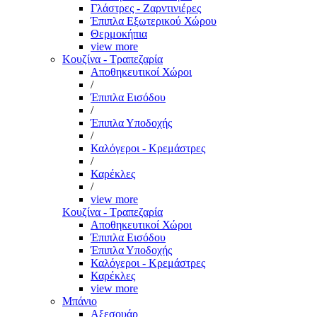
Γλάστρες - Ζαρντινιέρες
Έπιπλα Εξωτερικού Χώρου
Θερμοκήπια
view more
Κουζίνα - Τραπεζαρία
Αποθηκευτικοί Χώροι
/
Έπιπλα Εισόδου
/
Έπιπλα Υποδοχής
/
Καλόγεροι - Κρεμάστρες
/
Καρέκλες
/
view more
Κουζίνα - Τραπεζαρία
Αποθηκευτικοί Χώροι
Έπιπλα Εισόδου
Έπιπλα Υποδοχής
Καλόγεροι - Κρεμάστρες
Καρέκλες
view more
Μπάνιο
Αξεσουάρ