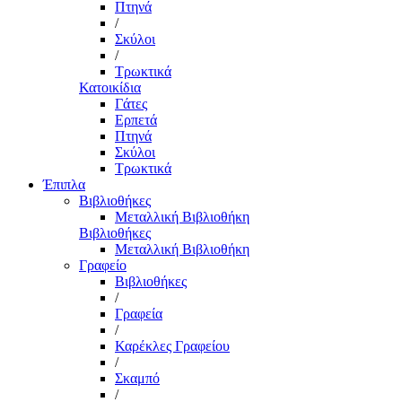
Πτηνά
/
Σκύλοι
/
Τρωκτικά
Κατοικίδια
Γάτες
Ερπετά
Πτηνά
Σκύλοι
Τρωκτικά
Έπιπλα
Βιβλιοθήκες
Μεταλλική Βιβλιοθήκη
Βιβλιοθήκες
Μεταλλική Βιβλιοθήκη
Γραφείο
Βιβλιοθήκες
/
Γραφεία
/
Καρέκλες Γραφείου
/
Σκαμπό
/