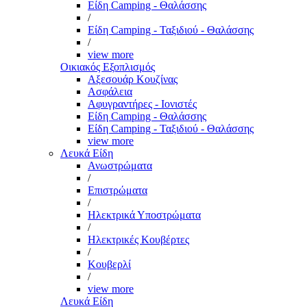
Είδη Camping - Θαλάσσης
/
Είδη Camping - Ταξιδιού - Θαλάσσης
/
view more
Οικιακός Εξοπλισμός
Αξεσουάρ Κουζίνας
Ασφάλεια
Αφυγραντήρες - Ιονιστές
Είδη Camping - Θαλάσσης
Είδη Camping - Ταξιδιού - Θαλάσσης
view more
Λευκά Είδη
Ανωστρώματα
/
Επιστρώματα
/
Ηλεκτρικά Υποστρώματα
/
Ηλεκτρικές Κουβέρτες
/
Κουβερλί
/
view more
Λευκά Είδη