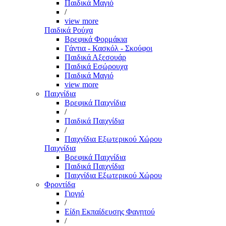
Παιδικά Μαγιό
/
view more
Παιδικά Ρούχα
Βρεφικά Φορμάκια
Γάντια - Κασκόλ - Σκούφοι
Παιδικά Αξεσουάρ
Παιδικά Εσώρουχα
Παιδικά Μαγιό
view more
Παιχνίδια
Βρεφικά Παιχνίδια
/
Παιδικά Παιχνίδια
/
Παιχνίδια Εξωτερικού Χώρου
Παιχνίδια
Βρεφικά Παιχνίδια
Παιδικά Παιχνίδια
Παιχνίδια Εξωτερικού Χώρου
Φροντίδα
Γιογιό
/
Είδη Εκπαίδευσης Φαγητού
/