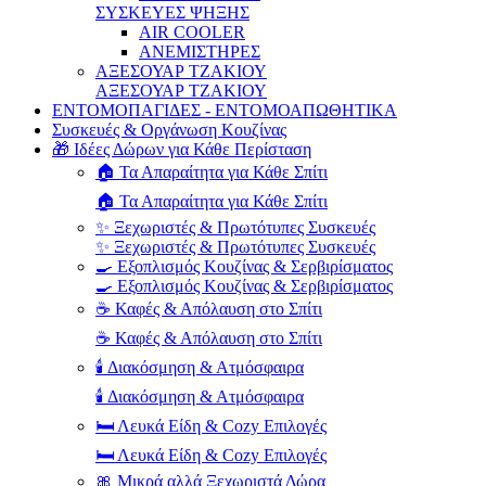
ΣΥΣΚΕΥΕΣ ΨΗΞΗΣ
AIR COOLER
ΑΝΕΜΙΣΤΗΡΕΣ
ΑΞΕΣΟΥΑΡ ΤΖΑΚΙΟΥ
ΑΞΕΣΟΥΑΡ ΤΖΑΚΙΟΥ
ΕΝΤΟΜΟΠΑΓΙΔΕΣ - ΕΝΤΟΜΟΑΠΩΘΗΤΙΚΑ
Συσκευές & Οργάνωση Κουζίνας
🎁 Ιδέες Δώρων για Κάθε Περίσταση
🏠 Τα Απαραίτητα για Κάθε Σπίτι
🏠 Τα Απαραίτητα για Κάθε Σπίτι
✨ Ξεχωριστές & Πρωτότυπες Συσκευές
✨ Ξεχωριστές & Πρωτότυπες Συσκευές
🍳 Εξοπλισμός Κουζίνας & Σερβιρίσματος
🍳 Εξοπλισμός Κουζίνας & Σερβιρίσματος
☕ Καφές & Απόλαυση στο Σπίτι
☕ Καφές & Απόλαυση στο Σπίτι
🕯️ Διακόσμηση & Ατμόσφαιρα
🕯️ Διακόσμηση & Ατμόσφαιρα
🛏️ Λευκά Είδη & Cozy Επιλογές
🛏️ Λευκά Είδη & Cozy Επιλογές
🎀 Μικρά αλλά Ξεχωριστά Δώρα