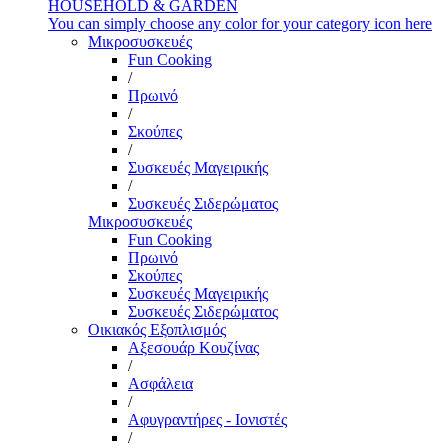
HOUSEHOLD & GARDEN
You can simply choose any color for your category icon here
Μικροσυσκευές
Fun Cooking
/
Πρωινό
/
Σκούπες
/
Συσκευές Μαγειρικής
/
Συσκευές Σιδερώματος
Μικροσυσκευές
Fun Cooking
Πρωινό
Σκούπες
Συσκευές Μαγειρικής
Συσκευές Σιδερώματος
Οικιακός Εξοπλισμός
Αξεσουάρ Κουζίνας
/
Ασφάλεια
/
Αφυγραντήρες - Ιονιστές
/