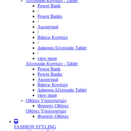
Αξεσουάρ Κινητών - Tablet
Power Bank
/
Power Banks
/
Ακουστικά
/
Βάσεις Κινητών
/
Διάφορα Αξεσουάρ Tablet
/
view more
Αξεσουάρ Κινητών - Tablet
Power Bank
Power Banks
Ακουστικά
Βάσεις Κινητών
Διάφορα Αξεσουάρ Tablet
view more
Οθόνες Υπολογιστών
Φορητές Οθόνες
Οθόνες Υπολογιστών
Φορητές Οθόνες
FASHION STYLING