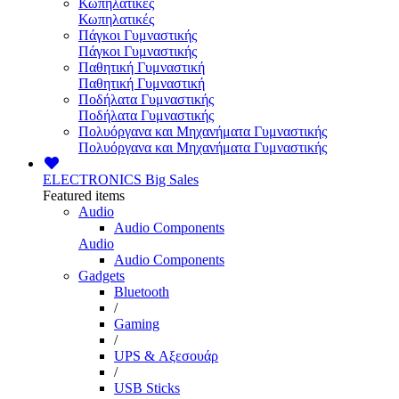
Κωπηλατικές
Κωπηλατικές
Πάγκοι Γυμναστικής
Πάγκοι Γυμναστικής
Παθητική Γυμναστική
Παθητική Γυμναστική
Ποδήλατα Γυμναστικής
Ποδήλατα Γυμναστικής
Πολυόργανα και Μηχανήματα Γυμναστικής
Πολυόργανα και Μηχανήματα Γυμναστικής
ELECTRONICS
Big Sales
Featured items
Audio
Audio Components
Audio
Audio Components
Gadgets
Bluetooth
/
Gaming
/
UPS & Αξεσουάρ
/
USB Sticks