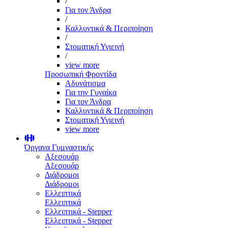
/
Για τον Άνδρα
/
Καλλυντικά & Περιποίηση
/
Στοματική Υγιεινή
/
view more
Προσωπική Φροντίδα
Αδυνάτισμα
Για την Γυναίκα
Για τον Άνδρα
Καλλυντικά & Περιποίηση
Στοματική Υγιεινή
view more
Όργανα Γυμναστικής
Αξεσουάρ
Αξεσουάρ
Διάδρομοι
Διάδρομοι
Ελλειπτικά
Ελλειπτικά
Ελλειπτικά - Stepper
Ελλειπτικά - Stepper