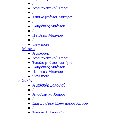
/
Αποθηκευτικοί Χώροι
/
Έπιπλο μπάνιου νιπτήρα
/
Καθρέπτες Μπάνιου
/
Πετσέτες Μπάνιου
/
view more
Μπάνιο
Αξεσουάρ
Αποθηκευτικοί Χώροι
Έπιπλο μπάνιου νιπτήρα
Καθρέπτες Μπάνιου
Πετσέτες Μπάνιου
view more
Σαλόνι
Αξεσουάρ Σαλονιού
/
Αποσμητικά Χώρου
/
Διαχωριστικά Εσωτερικού Χώρου
/
Έπιπλα Τηλεόρασης