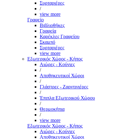
Συρταριέρες
/
view more
Γραφείο
Βιβλιοθήκες
Γραφεία
Καρέκλες Γραφείου
Σκαμπό
Συρταριέρες
view more
Εξωτερικός Χώρος - Κήπος
Αιώρες - Κούνιες
/
Αποθηκευτικοί Χώροι
/
Γλάστρες - Ζαρντινιέρες
/
Έπιπλα Εξωτερικού Χώρου
/
Θερμοκήπια
/
view more
Εξωτερικός Χώρος - Κήπος
Αιώρες - Κούνιες
Αποθηκευτικοί Χώροι