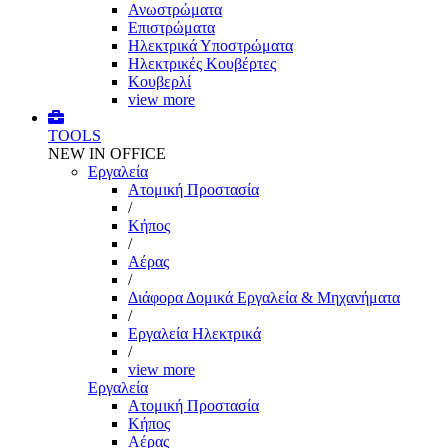
Ανωστρώματα
Επιστρώματα
Ηλεκτρικά Υποστρώματα
Ηλεκτρικές Κουβέρτες
Κουβερλί
view more
TOOLS
NEW IN OFFICE
Εργαλεία
Aτομική Προστασία
/
Kήπος
/
Αέρας
/
Διάφορα Δομικά Εργαλεία & Μηχανήματα
/
Εργαλεία Ηλεκτρικά
/
view more
Εργαλεία
Aτομική Προστασία
Kήπος
Αέρας