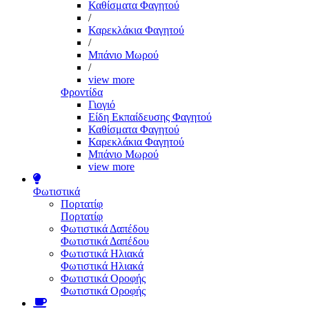
Καθίσματα Φαγητού
/
Καρεκλάκια Φαγητού
/
Μπάνιο Μωρού
/
view more
Φροντίδα
Γιογιό
Είδη Εκπαίδευσης Φαγητού
Καθίσματα Φαγητού
Καρεκλάκια Φαγητού
Μπάνιο Μωρού
view more
Φωτιστικά
Πορτατίφ
Πορτατίφ
Φωτιστικά Δαπέδου
Φωτιστικά Δαπέδου
Φωτιστικά Ηλιακά
Φωτιστικά Ηλιακά
Φωτιστικά Οροφής
Φωτιστικά Οροφής