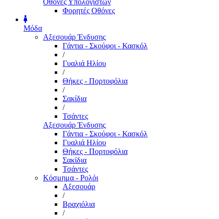
Οθόνες Υπολογιστών
Φορητές Οθόνες
Μόδα
Αξεσουάρ Ένδυσης
Γάντια - Σκούφοι - Κασκόλ
/
Γυαλιά Ηλίου
/
Θήκες - Πορτοφόλια
/
Σακίδια
/
Τσάντες
Αξεσουάρ Ένδυσης
Γάντια - Σκούφοι - Κασκόλ
Γυαλιά Ηλίου
Θήκες - Πορτοφόλια
Σακίδια
Τσάντες
Κόσμημα - Ρολόι
Αξεσουάρ
/
Βραχιόλια
/