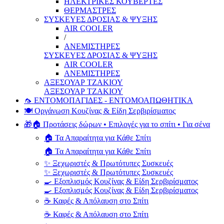
ΗΛΕΚΤΡΙΚΕΣ ΚΟΥΒΕΡΤΕΣ
ΘΕΡΜΑΣΤΡΕΣ
ΣΥΣΚΕΥΕΣ ΔΡΟΣΙΑΣ & ΨΥΞΗΣ
AIR COOLER
/
ΑΝΕΜΙΣΤΗΡΕΣ
ΣΥΣΚΕΥΕΣ ΔΡΟΣΙΑΣ & ΨΥΞΗΣ
AIR COOLER
ΑΝΕΜΙΣΤΗΡΕΣ
ΑΞΕΣΟΥΑΡ ΤΖΑΚΙΟΥ
ΑΞΕΣΟΥΑΡ ΤΖΑΚΙΟΥ
🦟 ΕΝΤΟΜΟΠΑΓΙΔΕΣ - ΕΝΤΟΜΟΑΠΩΘΗΤΙΚΑ
🍽️ Οργάνωση Κουζίνας & Είδη Σερβιρίσματος
🎁🏠 Προτάσεις δώρων • Επιλογές για το σπίτι • Για σένα
🏠 Τα Απαραίτητα για Κάθε Σπίτι
🏠 Τα Απαραίτητα για Κάθε Σπίτι
✨ Ξεχωριστές & Πρωτότυπες Συσκευές
✨ Ξεχωριστές & Πρωτότυπες Συσκευές
🍳 Εξοπλισμός Κουζίνας & Είδη Σερβιρίσματος
🍳 Εξοπλισμός Κουζίνας & Είδη Σερβιρίσματος
☕ Καφές & Απόλαυση στο Σπίτι
☕ Καφές & Απόλαυση στο Σπίτι