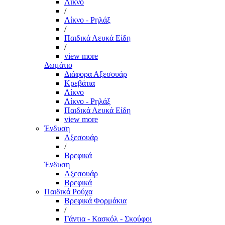
Λίκνο
/
Λίκνο - Ρηλάξ
/
Παιδικά Λευκά Είδη
/
view more
Δωμάτιο
Διάφορα Αξεσουάρ
Κρεβάτια
Λίκνο
Λίκνο - Ρηλάξ
Παιδικά Λευκά Είδη
view more
Ένδυση
Αξεσουάρ
/
Βρεφικά
Ένδυση
Αξεσουάρ
Βρεφικά
Παιδικά Ρούχα
Βρεφικά Φορμάκια
/
Γάντια - Κασκόλ - Σκούφοι