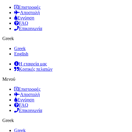
Επιστροφές
Αποστολή
Εγγύηση
FAQ
Επικοινωνία
Greek
Greek
English
Η εταιρεία μας
Κριτικές πελατών
Μενού
Επιστροφές
Αποστολή
Εγγύηση
FAQ
Επικοινωνία
Greek
Greek