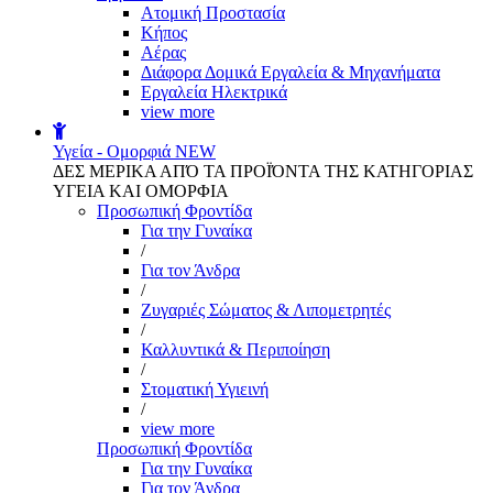
Aτομική Προστασία
Kήπος
Αέρας
Διάφορα Δομικά Εργαλεία & Μηχανήματα
Εργαλεία Ηλεκτρικά
view more
Υγεία - Ομορφιά
NEW
ΔΕΣ ΜΕΡΙΚΑ ΑΠΌ ΤΑ ΠΡΟΪΌΝΤΑ ΤΗΣ ΚΑΤΗΓΟΡΙΑΣ
ΥΓΕΙΑ ΚΑΙ ΟΜΟΡΦΙΑ
Προσωπική Φροντίδα
Για την Γυναίκα
/
Για τον Άνδρα
/
Ζυγαριές Σώματος & Λιπομετρητές
/
Καλλυντικά & Περιποίηση
/
Στοματική Υγιεινή
/
view more
Προσωπική Φροντίδα
Για την Γυναίκα
Για τον Άνδρα