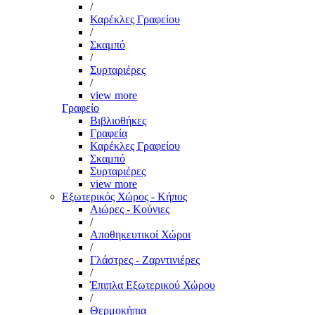
/
Καρέκλες Γραφείου
/
Σκαμπό
/
Συρταριέρες
/
view more
Γραφείο
Βιβλιοθήκες
Γραφεία
Καρέκλες Γραφείου
Σκαμπό
Συρταριέρες
view more
Εξωτερικός Χώρος - Κήπος
Αιώρες - Κούνιες
/
Αποθηκευτικοί Χώροι
/
Γλάστρες - Ζαρντινιέρες
/
Έπιπλα Εξωτερικού Χώρου
/
Θερμοκήπια