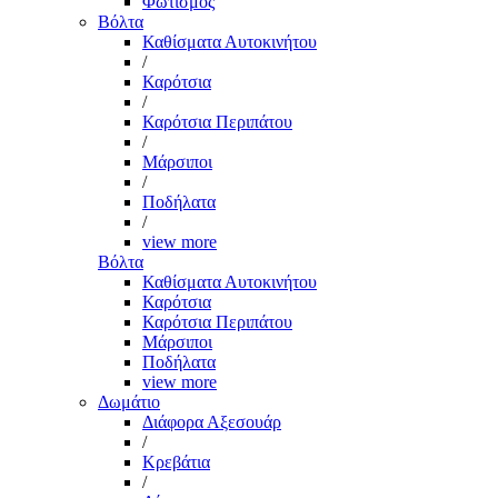
Φωτισμός
Βόλτα
Καθίσματα Αυτοκινήτου
/
Καρότσια
/
Καρότσια Περιπάτου
/
Μάρσιποι
/
Ποδήλατα
/
view more
Βόλτα
Καθίσματα Αυτοκινήτου
Καρότσια
Καρότσια Περιπάτου
Μάρσιποι
Ποδήλατα
view more
Δωμάτιο
Διάφορα Αξεσουάρ
/
Κρεβάτια
/