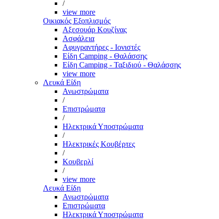
/
view more
Οικιακός Εξοπλισμός
Αξεσουάρ Κουζίνας
Ασφάλεια
Αφυγραντήρες - Ιονιστές
Είδη Camping - Θαλάσσης
Είδη Camping - Ταξιδιού - Θαλάσσης
view more
Λευκά Είδη
Ανωστρώματα
/
Επιστρώματα
/
Ηλεκτρικά Υποστρώματα
/
Ηλεκτρικές Κουβέρτες
/
Κουβερλί
/
view more
Λευκά Είδη
Ανωστρώματα
Επιστρώματα
Ηλεκτρικά Υποστρώματα