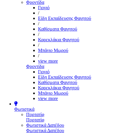
Φροντίδα
Γιογιό
/
Είδη Εκπαίδευσης Φαγητού
/
Καθίσματα Φαγητού
/
Καρεκλάκια Φαγητού
/
Μπάνιο Μωρού
/
view more
Φροντίδα
Γιογιό
Είδη Εκπαίδευσης Φαγητού
Καθίσματα Φαγητού
Καρεκλάκια Φαγητού
Μπάνιο Μωρού
view more
Φωτιστικά
Πορτατίφ
Πορτατίφ
Φωτιστικά Δαπέδου
Φωτιστικά Δαπέδου