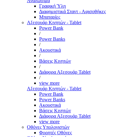
Αναλώσιμα
Γραφική Ύλη
Διαφημιστικά Σταντ - Αφισοθήκες
Μπαταρίες
Αξεσουάρ Κινητών - Tablet
Power Bank
/
Power Banks
/
Ακουστικά
/
Βάσεις Κινητών
/
Διάφορα Αξεσουάρ Tablet
/
view more
Αξεσουάρ Κινητών - Tablet
Power Bank
Power Banks
Ακουστικά
Βάσεις Κινητών
Διάφορα Αξεσουάρ Tablet
view more
Οθόνες Υπολογιστών
Φορητές Οθόνες