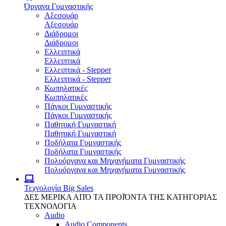
Όργανα Γυμναστικής
Αξεσουάρ
Αξεσουάρ
Διάδρομοι
Διάδρομοι
Ελλειπτικά
Ελλειπτικά
Ελλειπτικά - Stepper
Ελλειπτικά - Stepper
Κωπηλατικές
Κωπηλατικές
Πάγκοι Γυμναστικής
Πάγκοι Γυμναστικής
Παθητική Γυμναστική
Παθητική Γυμναστική
Ποδήλατα Γυμναστικής
Ποδήλατα Γυμναστικής
Πολυόργανα και Μηχανήματα Γυμναστικής
Πολυόργανα και Μηχανήματα Γυμναστικής
Τεχνολογία
Big Sales
ΔΕΣ ΜΕΡΙΚΑ ΑΠΌ ΤΑ ΠΡΟΪΌΝΤΑ ΤΗΣ ΚΑΤΗΓΟΡΙΑΣ
ΤΕΧΝΟΛΟΓΙΑ
Audio
Audio Components