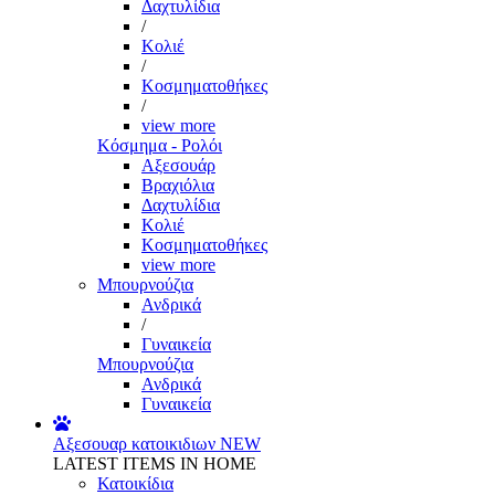
Δαχτυλίδια
/
Κολιέ
/
Κοσμηματοθήκες
/
view more
Κόσμημα - Ρολόι
Αξεσουάρ
Βραχιόλια
Δαχτυλίδια
Κολιέ
Κοσμηματοθήκες
view more
Μπουρνούζια
Ανδρικά
/
Γυναικεία
Μπουρνούζια
Ανδρικά
Γυναικεία
Αξεσουαρ κατοικιδιων
NEW
LATEST ITEMS IN HOME
Κατοικίδια