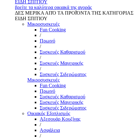
ΕΙΔΗ ΣΠΙΤΙΟΥ
βρείτε τα καλύτερα οικιακά της αγοράς
ΔΕΣ ΜΕΡΙΚΑ ΑΠΌ ΤΑ ΠΡΟΪΌΝΤΑ ΤΗΣ ΚΑΤΗΓΟΡΙΑΣ
ΕΙΔΗ ΣΠΙΤΙΟΥ
Μικροσυσκευές
Fun Cooking
/
Πρωινό
/
Συσκευές Καθαρισμού
/
Συσκευές Μαγειρικής
/
Συσκευές Σιδερώματος
Μικροσυσκευές
Fun Cooking
Πρωινό
Συσκευές Καθαρισμού
Συσκευές Μαγειρικής
Συσκευές Σιδερώματος
Οικιακός Εξοπλισμός
Αξεσουάρ Κουζίνας
/
Ασφάλεια
/