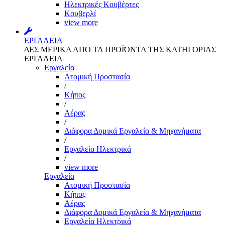
Ηλεκτρικές Κουβέρτες
Κουβερλί
view more
ΕΡΓΑΛΕΙΑ
ΔΕΣ ΜΕΡΙΚΑ ΑΠΌ ΤΑ ΠΡΟΪΌΝΤΑ ΤΗΣ ΚΑΤΗΓΟΡΙΑΣ
ΕΡΓΑΛΕΙΑ
Εργαλεία
Aτομική Προστασία
/
Kήπος
/
Αέρας
/
Διάφορα Δομικά Εργαλεία & Μηχανήματα
/
Εργαλεία Ηλεκτρικά
/
view more
Εργαλεία
Aτομική Προστασία
Kήπος
Αέρας
Διάφορα Δομικά Εργαλεία & Μηχανήματα
Εργαλεία Ηλεκτρικά