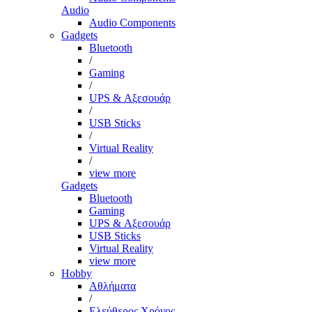
Audio
Audio Components
Gadgets
Bluetooth
/
Gaming
/
UPS & Αξεσουάρ
/
USB Sticks
/
Virtual Reality
/
view more
Gadgets
Bluetooth
Gaming
UPS & Αξεσουάρ
USB Sticks
Virtual Reality
view more
Hobby
Αθλήματα
/
Ελεύθερος Χρόνος