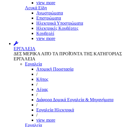
view more
Λευκά Είδη
Ανωστρώματα
Επιστρώματα
Ηλεκτρικά Υποστρώματα
Ηλεκτρικές Κουβέρτες
Κουβερλί
view more
ΕΡΓΑΛΕΙΑ
ΔΕΣ ΜΕΡΙΚΑ ΑΠΌ ΤΑ ΠΡΟΪΌΝΤΑ ΤΗΣ ΚΑΤΗΓΟΡΙΑΣ
ΕΡΓΑΛΕΙΑ
Εργαλεία
Aτομική Προστασία
/
Kήπος
/
Αέρας
/
Διάφορα Δομικά Εργαλεία & Μηχανήματα
/
Εργαλεία Ηλεκτρικά
/
view more
Εργαλεία