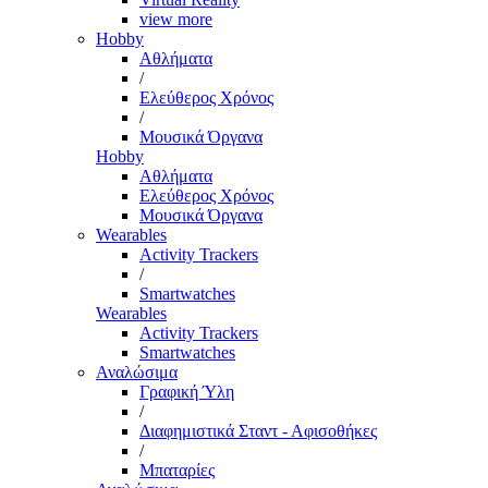
view more
Hobby
Αθλήματα
/
Ελεύθερος Χρόνος
/
Μουσικά Όργανα
Hobby
Αθλήματα
Ελεύθερος Χρόνος
Μουσικά Όργανα
Wearables
Activity Trackers
/
Smartwatches
Wearables
Activity Trackers
Smartwatches
Αναλώσιμα
Γραφική Ύλη
/
Διαφημιστικά Σταντ - Αφισοθήκες
/
Μπαταρίες