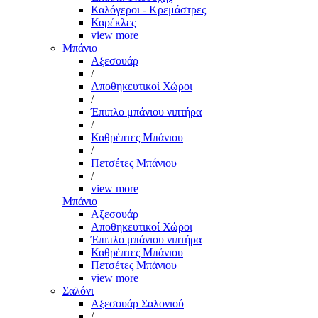
Καλόγεροι - Κρεμάστρες
Καρέκλες
view more
Μπάνιο
Αξεσουάρ
/
Αποθηκευτικοί Χώροι
/
Έπιπλο μπάνιου νιπτήρα
/
Καθρέπτες Μπάνιου
/
Πετσέτες Μπάνιου
/
view more
Μπάνιο
Αξεσουάρ
Αποθηκευτικοί Χώροι
Έπιπλο μπάνιου νιπτήρα
Καθρέπτες Μπάνιου
Πετσέτες Μπάνιου
view more
Σαλόνι
Αξεσουάρ Σαλονιού
/