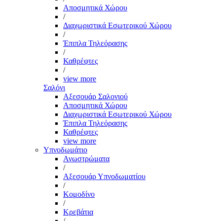
Αποσμητικά Χώρου
/
Διαχωριστικά Εσωτερικού Χώρου
/
Έπιπλα Τηλεόρασης
/
Καθρέφτες
/
view more
Σαλόνι
Αξεσουάρ Σαλονιού
Αποσμητικά Χώρου
Διαχωριστικά Εσωτερικού Χώρου
Έπιπλα Τηλεόρασης
Καθρέφτες
view more
Υπνοδωμάτιο
Ανωστρώματα
/
Αξεσουάρ Υπνοδωματίου
/
Κομοδίνο
/
Κρεβάτια
/