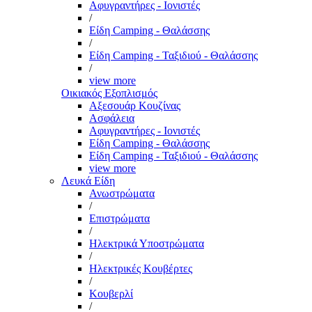
Αφυγραντήρες - Ιονιστές
/
Είδη Camping - Θαλάσσης
/
Είδη Camping - Ταξιδιού - Θαλάσσης
/
view more
Οικιακός Εξοπλισμός
Αξεσουάρ Κουζίνας
Ασφάλεια
Αφυγραντήρες - Ιονιστές
Είδη Camping - Θαλάσσης
Είδη Camping - Ταξιδιού - Θαλάσσης
view more
Λευκά Είδη
Ανωστρώματα
/
Επιστρώματα
/
Ηλεκτρικά Υποστρώματα
/
Ηλεκτρικές Κουβέρτες
/
Κουβερλί
/