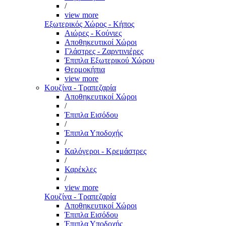
/
view more
Εξωτερικός Χώρος - Κήπος
Αιώρες - Κούνιες
Αποθηκευτικοί Χώροι
Γλάστρες - Ζαρντινιέρες
Έπιπλα Εξωτερικού Χώρου
Θερμοκήπια
view more
Κουζίνα - Τραπεζαρία
Αποθηκευτικοί Χώροι
/
Έπιπλα Εισόδου
/
Έπιπλα Υποδοχής
/
Καλόγεροι - Κρεμάστρες
/
Καρέκλες
/
view more
Κουζίνα - Τραπεζαρία
Αποθηκευτικοί Χώροι
Έπιπλα Εισόδου
Έπιπλα Υποδοχής