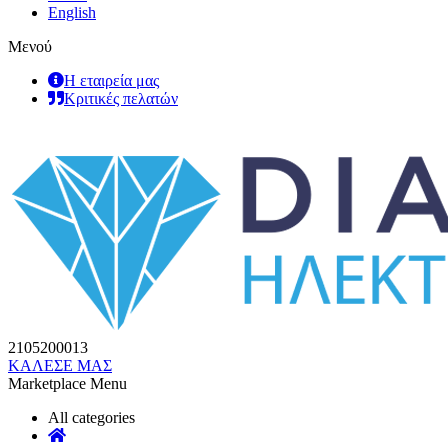
English
Μενού
Η εταιρεία μας
Κριτικές πελατών
2105200013
ΚΑΛΕΣΕ ΜΑΣ
Marketplace Menu
All categories