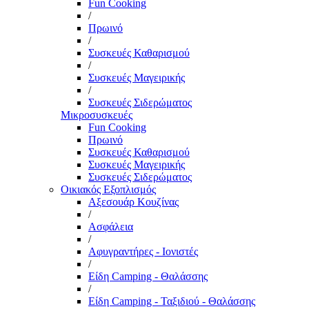
Fun Cooking
/
Πρωινό
/
Συσκευές Καθαρισμού
/
Συσκευές Μαγειρικής
/
Συσκευές Σιδερώματος
Μικροσυσκευές
Fun Cooking
Πρωινό
Συσκευές Καθαρισμού
Συσκευές Μαγειρικής
Συσκευές Σιδερώματος
Οικιακός Εξοπλισμός
Αξεσουάρ Κουζίνας
/
Ασφάλεια
/
Αφυγραντήρες - Ιονιστές
/
Είδη Camping - Θαλάσσης
/
Είδη Camping - Ταξιδιού - Θαλάσσης