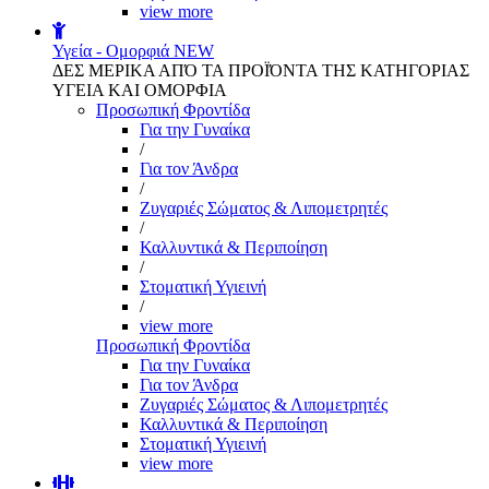
view more
Υγεία - Ομορφιά
NEW
ΔΕΣ ΜΕΡΙΚΑ ΑΠΌ ΤΑ ΠΡΟΪΌΝΤΑ ΤΗΣ ΚΑΤΗΓΟΡΙΑΣ
ΥΓΕΙΑ ΚΑΙ ΟΜΟΡΦΙΑ
Προσωπική Φροντίδα
Για την Γυναίκα
/
Για τον Άνδρα
/
Ζυγαριές Σώματος & Λιπομετρητές
/
Καλλυντικά & Περιποίηση
/
Στοματική Υγιεινή
/
view more
Προσωπική Φροντίδα
Για την Γυναίκα
Για τον Άνδρα
Ζυγαριές Σώματος & Λιπομετρητές
Καλλυντικά & Περιποίηση
Στοματική Υγιεινή
view more