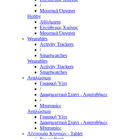
/
Μουσικά Όργανα
Hobby
Αθλήματα
Ελεύθερος Χρόνος
Μουσικά Όργανα
Wearables
Activity Trackers
/
Smartwatches
Wearables
Activity Trackers
Smartwatches
Αναλώσιμα
Γραφική Ύλη
/
Διαφημιστικά Σταντ - Αφισοθήκες
/
Μπαταρίες
Αναλώσιμα
Γραφική Ύλη
Διαφημιστικά Σταντ - Αφισοθήκες
Μπαταρίες
Αξεσουάρ Κινητών - Tablet