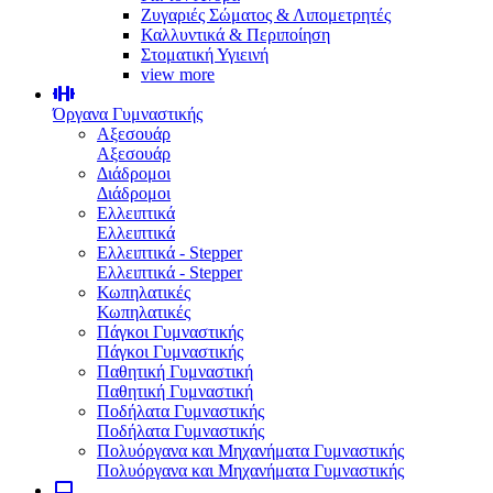
Ζυγαριές Σώματος & Λιπομετρητές
Καλλυντικά & Περιποίηση
Στοματική Υγιεινή
view more
Όργανα Γυμναστικής
Αξεσουάρ
Αξεσουάρ
Διάδρομοι
Διάδρομοι
Ελλειπτικά
Ελλειπτικά
Ελλειπτικά - Stepper
Ελλειπτικά - Stepper
Κωπηλατικές
Κωπηλατικές
Πάγκοι Γυμναστικής
Πάγκοι Γυμναστικής
Παθητική Γυμναστική
Παθητική Γυμναστική
Ποδήλατα Γυμναστικής
Ποδήλατα Γυμναστικής
Πολυόργανα και Μηχανήματα Γυμναστικής
Πολυόργανα και Μηχανήματα Γυμναστικής