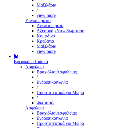
Μαξιλάρια
/
view more
Υπνοδωμάτιο
Ανωστρώματα
Αξεσουάρ Υπνοδωματίου
Κομοδίνο
Κρεβάτια
Μαξιλάρια
view more
Βρεφικά - Παιδικά
Ασφάλεια
Βραχιόλια Ασφαλείας
/
Ενδοεπικοινωνία
/
Προστατευτικά για Μωρά
/
Φωτισμός
Ασφάλεια
Βραχιόλια Ασφαλείας
Ενδοεπικοινωνία
Προστατευτικά για Μωρά