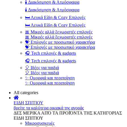
🕯️ Διακόσμηση & Ατμόσφαιρα
🕯️ Διακόσμηση & Ατμόσφαιρα
🛏️ Λευκά Είδη & Cozy Επιλογές
🛏️ Λευκά Είδη & Cozy Επιλογές
🎀 Μικρές αλλά ξεχωριστές επιλογές
🎀 Μικρές αλλά ξεχωριστές επιλογές
💝 Επιλογές με προσωπικό χαρακτήρα
💝 Επιλογές με προσωπικό χαρακτήρα
🎧 Tech επιλογές & gadgets
🎧 Tech επιλογές & gadgets
🎈 Ιδέες για παιδιά
🎈 Ιδέες για παιδιά
✨ Ομορφιά και περιποίηση
✨ Ομορφιά και περιποίηση
All categories
ΕΙΔΗ ΣΠΙΤΙΟΥ
βρείτε τα καλύτερα οικιακά της αγοράς
ΔΕΣ ΜΕΡΙΚΑ ΑΠΌ ΤΑ ΠΡΟΪΌΝΤΑ ΤΗΣ ΚΑΤΗΓΟΡΙΑΣ
ΕΙΔΗ ΣΠΙΤΙΟΥ
Μικροσυσκευές