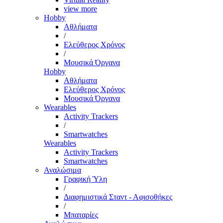
view more
Hobby
Αθλήματα
/
Ελεύθερος Χρόνος
/
Μουσικά Όργανα
Hobby
Αθλήματα
Ελεύθερος Χρόνος
Μουσικά Όργανα
Wearables
Activity Trackers
/
Smartwatches
Wearables
Activity Trackers
Smartwatches
Αναλώσιμα
Γραφική Ύλη
/
Διαφημιστικά Σταντ - Αφισοθήκες
/
Μπαταρίες