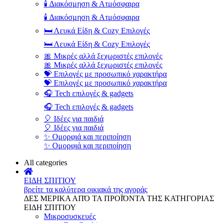
🕯️ Διακόσμηση & Ατμόσφαιρα
🕯️ Διακόσμηση & Ατμόσφαιρα
🛏️ Λευκά Είδη & Cozy Επιλογές
🛏️ Λευκά Είδη & Cozy Επιλογές
🎀 Μικρές αλλά ξεχωριστές επιλογές
🎀 Μικρές αλλά ξεχωριστές επιλογές
💝 Επιλογές με προσωπικό χαρακτήρα
💝 Επιλογές με προσωπικό χαρακτήρα
🎧 Tech επιλογές & gadgets
🎧 Tech επιλογές & gadgets
🎈 Ιδέες για παιδιά
🎈 Ιδέες για παιδιά
✨ Ομορφιά και περιποίηση
✨ Ομορφιά και περιποίηση
All categories
ΕΙΔΗ ΣΠΙΤΙΟΥ
βρείτε τα καλύτερα οικιακά της αγοράς
ΔΕΣ ΜΕΡΙΚΑ ΑΠΌ ΤΑ ΠΡΟΪΌΝΤΑ ΤΗΣ ΚΑΤΗΓΟΡΙΑΣ
ΕΙΔΗ ΣΠΙΤΙΟΥ
Μικροσυσκευές