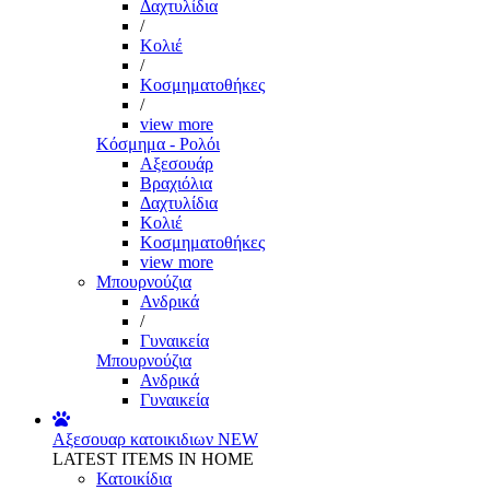
Δαχτυλίδια
/
Κολιέ
/
Κοσμηματοθήκες
/
view more
Κόσμημα - Ρολόι
Αξεσουάρ
Βραχιόλια
Δαχτυλίδια
Κολιέ
Κοσμηματοθήκες
view more
Μπουρνούζια
Ανδρικά
/
Γυναικεία
Μπουρνούζια
Ανδρικά
Γυναικεία
Αξεσουαρ κατοικιδιων
NEW
LATEST ITEMS IN HOME
Κατοικίδια