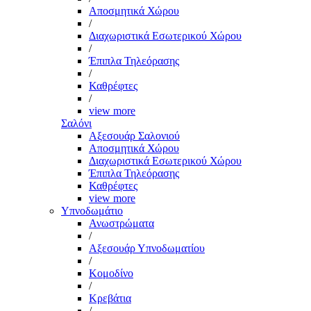
Αποσμητικά Χώρου
/
Διαχωριστικά Εσωτερικού Χώρου
/
Έπιπλα Τηλεόρασης
/
Καθρέφτες
/
view more
Σαλόνι
Αξεσουάρ Σαλονιού
Αποσμητικά Χώρου
Διαχωριστικά Εσωτερικού Χώρου
Έπιπλα Τηλεόρασης
Καθρέφτες
view more
Υπνοδωμάτιο
Ανωστρώματα
/
Αξεσουάρ Υπνοδωματίου
/
Κομοδίνο
/
Κρεβάτια
/