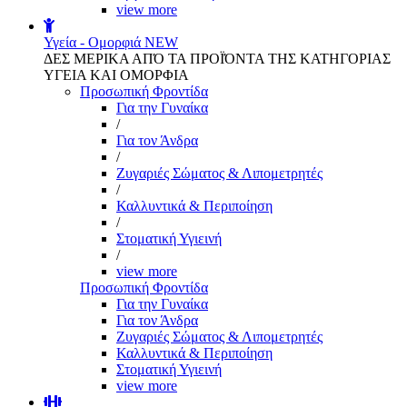
view more
Υγεία - Ομορφιά
NEW
ΔΕΣ ΜΕΡΙΚΑ ΑΠΌ ΤΑ ΠΡΟΪΌΝΤΑ ΤΗΣ ΚΑΤΗΓΟΡΙΑΣ
ΥΓΕΙΑ ΚΑΙ ΟΜΟΡΦΙΑ
Προσωπική Φροντίδα
Για την Γυναίκα
/
Για τον Άνδρα
/
Ζυγαριές Σώματος & Λιπομετρητές
/
Καλλυντικά & Περιποίηση
/
Στοματική Υγιεινή
/
view more
Προσωπική Φροντίδα
Για την Γυναίκα
Για τον Άνδρα
Ζυγαριές Σώματος & Λιπομετρητές
Καλλυντικά & Περιποίηση
Στοματική Υγιεινή
view more