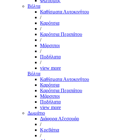
Φωτισμός
Βόλτα
Καθίσματα Αυτοκινήτου
/
Καρότσια
/
Καρότσια Περιπάτου
/
Μάρσιποι
/
Ποδήλατα
/
view more
Βόλτα
Καθίσματα Αυτοκινήτου
Καρότσια
Καρότσια Περιπάτου
Μάρσιποι
Ποδήλατα
view more
Δωμάτιο
Διάφορα Αξεσουάρ
/
Κρεβάτια
/