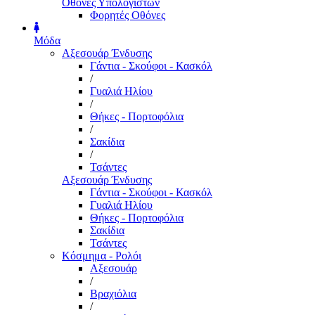
Οθόνες Υπολογιστών
Φορητές Οθόνες
Μόδα
Αξεσουάρ Ένδυσης
Γάντια - Σκούφοι - Κασκόλ
/
Γυαλιά Ηλίου
/
Θήκες - Πορτοφόλια
/
Σακίδια
/
Τσάντες
Αξεσουάρ Ένδυσης
Γάντια - Σκούφοι - Κασκόλ
Γυαλιά Ηλίου
Θήκες - Πορτοφόλια
Σακίδια
Τσάντες
Κόσμημα - Ρολόι
Αξεσουάρ
/
Βραχιόλια
/