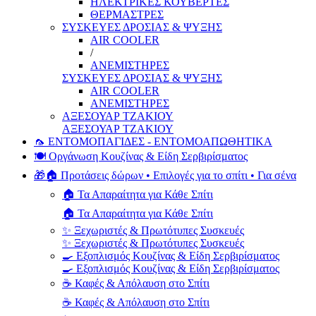
ΗΛΕΚΤΡΙΚΕΣ ΚΟΥΒΕΡΤΕΣ
ΘΕΡΜΑΣΤΡΕΣ
ΣΥΣΚΕΥΕΣ ΔΡΟΣΙΑΣ & ΨΥΞΗΣ
AIR COOLER
/
ΑΝΕΜΙΣΤΗΡΕΣ
ΣΥΣΚΕΥΕΣ ΔΡΟΣΙΑΣ & ΨΥΞΗΣ
AIR COOLER
ΑΝΕΜΙΣΤΗΡΕΣ
ΑΞΕΣΟΥΑΡ ΤΖΑΚΙΟΥ
ΑΞΕΣΟΥΑΡ ΤΖΑΚΙΟΥ
🦟 ΕΝΤΟΜΟΠΑΓΙΔΕΣ - ΕΝΤΟΜΟΑΠΩΘΗΤΙΚΑ
🍽️ Οργάνωση Κουζίνας & Είδη Σερβιρίσματος
🎁🏠 Προτάσεις δώρων • Επιλογές για το σπίτι • Για σένα
🏠 Τα Απαραίτητα για Κάθε Σπίτι
🏠 Τα Απαραίτητα για Κάθε Σπίτι
✨ Ξεχωριστές & Πρωτότυπες Συσκευές
✨ Ξεχωριστές & Πρωτότυπες Συσκευές
🍳 Εξοπλισμός Κουζίνας & Είδη Σερβιρίσματος
🍳 Εξοπλισμός Κουζίνας & Είδη Σερβιρίσματος
☕ Καφές & Απόλαυση στο Σπίτι
☕ Καφές & Απόλαυση στο Σπίτι