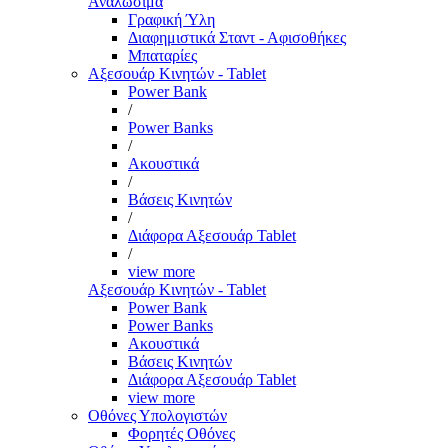
Αναλώσιμα
Γραφική Ύλη
Διαφημιστικά Σταντ - Αφισοθήκες
Μπαταρίες
Αξεσουάρ Κινητών - Tablet
Power Bank
/
Power Banks
/
Ακουστικά
/
Βάσεις Κινητών
/
Διάφορα Αξεσουάρ Tablet
/
view more
Αξεσουάρ Κινητών - Tablet
Power Bank
Power Banks
Ακουστικά
Βάσεις Κινητών
Διάφορα Αξεσουάρ Tablet
view more
Οθόνες Υπολογιστών
Φορητές Οθόνες