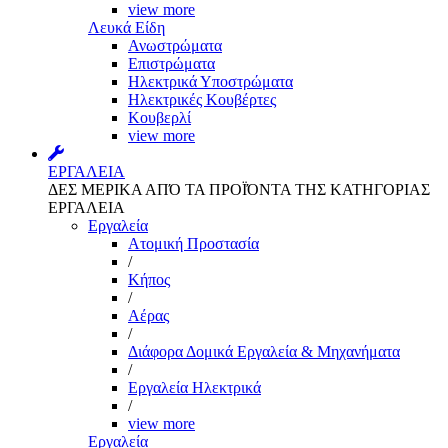
view more
Λευκά Είδη
Ανωστρώματα
Επιστρώματα
Ηλεκτρικά Υποστρώματα
Ηλεκτρικές Κουβέρτες
Κουβερλί
view more
ΕΡΓΑΛΕΙΑ
ΔΕΣ ΜΕΡΙΚΑ ΑΠΌ ΤΑ ΠΡΟΪΌΝΤΑ ΤΗΣ ΚΑΤΗΓΟΡΙΑΣ
ΕΡΓΑΛΕΙΑ
Εργαλεία
Aτομική Προστασία
/
Kήπος
/
Αέρας
/
Διάφορα Δομικά Εργαλεία & Μηχανήματα
/
Εργαλεία Ηλεκτρικά
/
view more
Εργαλεία