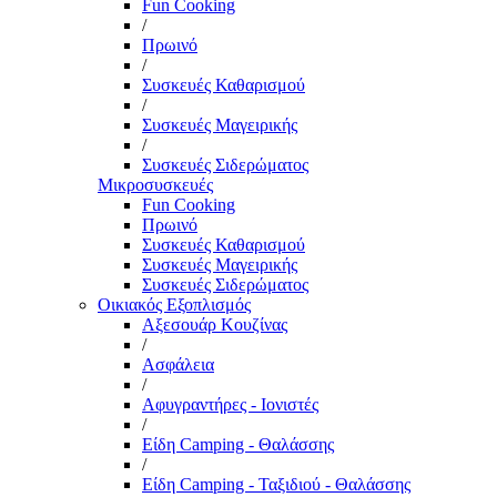
Fun Cooking
/
Πρωινό
/
Συσκευές Καθαρισμού
/
Συσκευές Μαγειρικής
/
Συσκευές Σιδερώματος
Μικροσυσκευές
Fun Cooking
Πρωινό
Συσκευές Καθαρισμού
Συσκευές Μαγειρικής
Συσκευές Σιδερώματος
Οικιακός Εξοπλισμός
Αξεσουάρ Κουζίνας
/
Ασφάλεια
/
Αφυγραντήρες - Ιονιστές
/
Είδη Camping - Θαλάσσης
/
Είδη Camping - Ταξιδιού - Θαλάσσης