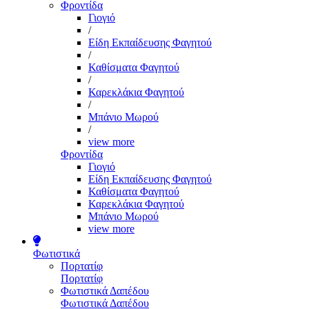
Φροντίδα
Γιογιό
/
Είδη Εκπαίδευσης Φαγητού
/
Καθίσματα Φαγητού
/
Καρεκλάκια Φαγητού
/
Μπάνιο Μωρού
/
view more
Φροντίδα
Γιογιό
Είδη Εκπαίδευσης Φαγητού
Καθίσματα Φαγητού
Καρεκλάκια Φαγητού
Μπάνιο Μωρού
view more
Φωτιστικά
Πορτατίφ
Πορτατίφ
Φωτιστικά Δαπέδου
Φωτιστικά Δαπέδου