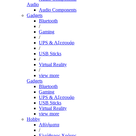
Audio
Audio Components
Gadgets
Bluetooth
/
Gaming
/
UPS & Αξεσουάρ
/
USB Sticks
/
Virtual Reality
/
view more
Gadgets
Bluetooth
Gaming
UPS & Αξεσουάρ
USB Sticks
Virtual Reality
view more
Hobby
Αθλήματα
/
Ελεύθερος Χρόνος