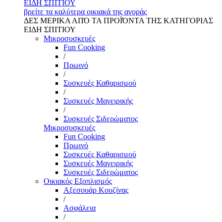
ΕΙΔΗ ΣΠΙΤΙΟΥ
βρείτε τα καλύτερα οικιακά της αγοράς
ΔΕΣ ΜΕΡΙΚΑ ΑΠΌ ΤΑ ΠΡΟΪΌΝΤΑ ΤΗΣ ΚΑΤΗΓΟΡΙΑΣ
ΕΙΔΗ ΣΠΙΤΙΟΥ
Μικροσυσκευές
Fun Cooking
/
Πρωινό
/
Συσκευές Καθαρισμού
/
Συσκευές Μαγειρικής
/
Συσκευές Σιδερώματος
Μικροσυσκευές
Fun Cooking
Πρωινό
Συσκευές Καθαρισμού
Συσκευές Μαγειρικής
Συσκευές Σιδερώματος
Οικιακός Εξοπλισμός
Αξεσουάρ Κουζίνας
/
Ασφάλεια
/