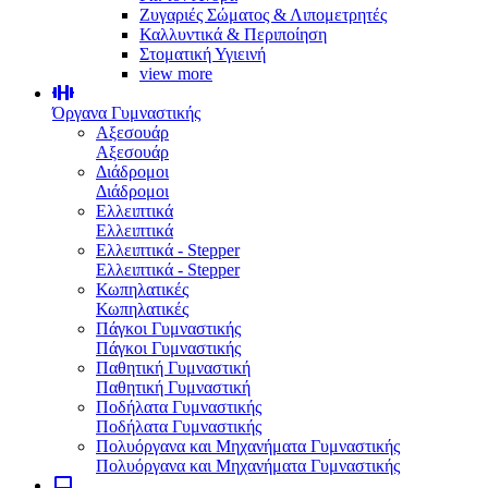
Ζυγαριές Σώματος & Λιπομετρητές
Καλλυντικά & Περιποίηση
Στοματική Υγιεινή
view more
Όργανα Γυμναστικής
Αξεσουάρ
Αξεσουάρ
Διάδρομοι
Διάδρομοι
Ελλειπτικά
Ελλειπτικά
Ελλειπτικά - Stepper
Ελλειπτικά - Stepper
Κωπηλατικές
Κωπηλατικές
Πάγκοι Γυμναστικής
Πάγκοι Γυμναστικής
Παθητική Γυμναστική
Παθητική Γυμναστική
Ποδήλατα Γυμναστικής
Ποδήλατα Γυμναστικής
Πολυόργανα και Μηχανήματα Γυμναστικής
Πολυόργανα και Μηχανήματα Γυμναστικής