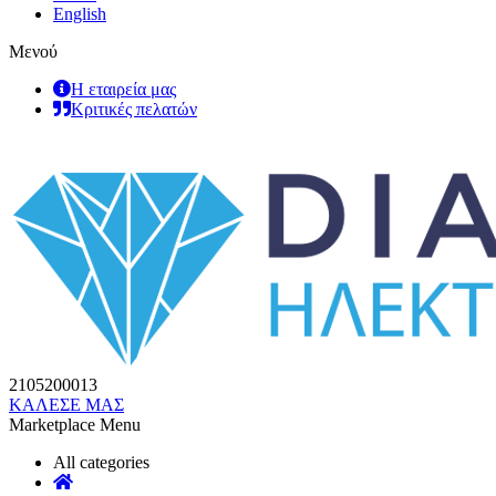
English
Μενού
Η εταιρεία μας
Κριτικές πελατών
2105200013
ΚΑΛΕΣΕ ΜΑΣ
Marketplace Menu
All categories