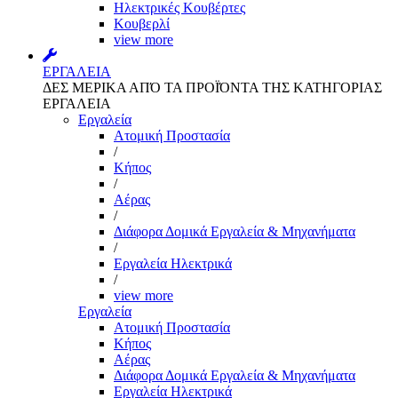
Ηλεκτρικές Κουβέρτες
Κουβερλί
view more
ΕΡΓΑΛΕΙΑ
ΔΕΣ ΜΕΡΙΚΑ ΑΠΌ ΤΑ ΠΡΟΪΌΝΤΑ ΤΗΣ ΚΑΤΗΓΟΡΙΑΣ
ΕΡΓΑΛΕΙΑ
Εργαλεία
Aτομική Προστασία
/
Kήπος
/
Αέρας
/
Διάφορα Δομικά Εργαλεία & Μηχανήματα
/
Εργαλεία Ηλεκτρικά
/
view more
Εργαλεία
Aτομική Προστασία
Kήπος
Αέρας
Διάφορα Δομικά Εργαλεία & Μηχανήματα
Εργαλεία Ηλεκτρικά