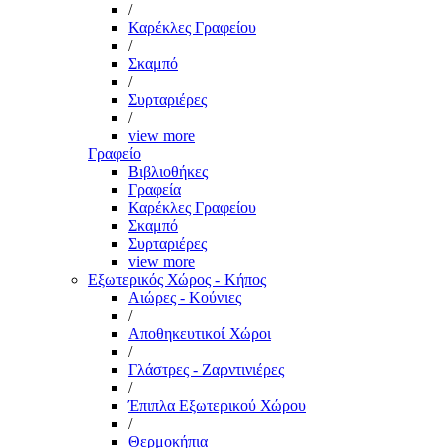
/
Καρέκλες Γραφείου
/
Σκαμπό
/
Συρταριέρες
/
view more
Γραφείο
Βιβλιοθήκες
Γραφεία
Καρέκλες Γραφείου
Σκαμπό
Συρταριέρες
view more
Εξωτερικός Χώρος - Κήπος
Αιώρες - Κούνιες
/
Αποθηκευτικοί Χώροι
/
Γλάστρες - Ζαρντινιέρες
/
Έπιπλα Εξωτερικού Χώρου
/
Θερμοκήπια