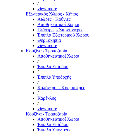
/
view more
Εξωτερικός Χώρος - Κήπος
Αιώρες - Κούνιες
Αποθηκευτικοί Χώροι
Γλάστρες - Ζαρντινιέρες
Έπιπλα Εξωτερικού Χώρου
Θερμοκήπια
view more
Κουζίνα - Τραπεζαρία
Αποθηκευτικοί Χώροι
/
Έπιπλα Εισόδου
/
Έπιπλα Υποδοχής
/
Καλόγεροι - Κρεμάστρες
/
Καρέκλες
/
view more
Κουζίνα - Τραπεζαρία
Αποθηκευτικοί Χώροι
Έπιπλα Εισόδου
Έπιπλα Υποδοχής