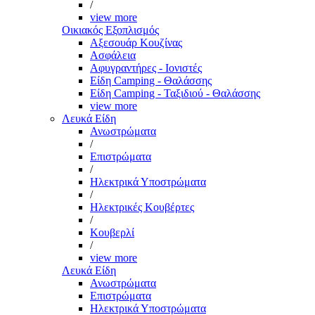
/
view more
Οικιακός Εξοπλισμός
Αξεσουάρ Κουζίνας
Ασφάλεια
Αφυγραντήρες - Ιονιστές
Είδη Camping - Θαλάσσης
Είδη Camping - Ταξιδιού - Θαλάσσης
view more
Λευκά Είδη
Ανωστρώματα
/
Επιστρώματα
/
Ηλεκτρικά Υποστρώματα
/
Ηλεκτρικές Κουβέρτες
/
Κουβερλί
/
view more
Λευκά Είδη
Ανωστρώματα
Επιστρώματα
Ηλεκτρικά Υποστρώματα