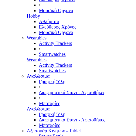
/
Μουσικά Όργανα
Hobby
Αθλήματα
Ελεύθερος Χρόνος
Μουσικά Όργανα
Wearables
Activity Trackers
/
Smartwatches
Wearables
Activity Trackers
Smartwatches
Αναλώσιμα
Γραφική Ύλη
/
Διαφημιστικά Σταντ - Αφισοθήκες
/
Μπαταρίες
Αναλώσιμα
Γραφική Ύλη
Διαφημιστικά Σταντ - Αφισοθήκες
Μπαταρίες
Αξεσουάρ Κινητών - Tablet