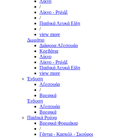
Λίκνο
/
Λίκνο - Ρηλάξ
/
Παιδικά Λευκά Είδη
/
view more
Δωμάτιο
Διάφορα Αξεσουάρ
Κρεβάτια
Λίκνο
Λίκνο - Ρηλάξ
Παιδικά Λευκά Είδη
view more
Ένδυση
Αξεσουάρ
/
Βρεφικά
Ένδυση
Αξεσουάρ
Βρεφικά
Παιδικά Ρούχα
Βρεφικά Φορμάκια
/
Γάντια - Κασκόλ - Σκούφοι