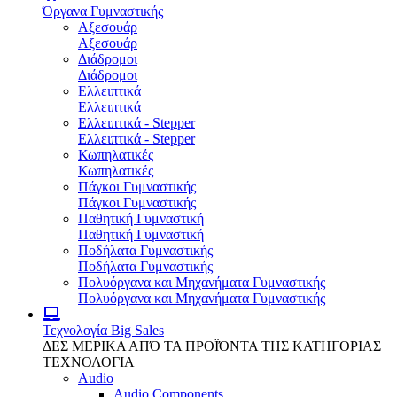
Όργανα Γυμναστικής
Αξεσουάρ
Αξεσουάρ
Διάδρομοι
Διάδρομοι
Ελλειπτικά
Ελλειπτικά
Ελλειπτικά - Stepper
Ελλειπτικά - Stepper
Κωπηλατικές
Κωπηλατικές
Πάγκοι Γυμναστικής
Πάγκοι Γυμναστικής
Παθητική Γυμναστική
Παθητική Γυμναστική
Ποδήλατα Γυμναστικής
Ποδήλατα Γυμναστικής
Πολυόργανα και Μηχανήματα Γυμναστικής
Πολυόργανα και Μηχανήματα Γυμναστικής
Τεχνολογία
Big Sales
ΔΕΣ ΜΕΡΙΚΑ ΑΠΌ ΤΑ ΠΡΟΪΌΝΤΑ ΤΗΣ ΚΑΤΗΓΟΡΙΑΣ
ΤΕΧΝΟΛΟΓΙΑ
Audio
Audio Components