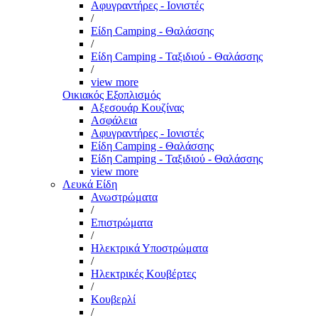
Αφυγραντήρες - Ιονιστές
/
Είδη Camping - Θαλάσσης
/
Είδη Camping - Ταξιδιού - Θαλάσσης
/
view more
Οικιακός Εξοπλισμός
Αξεσουάρ Κουζίνας
Ασφάλεια
Αφυγραντήρες - Ιονιστές
Είδη Camping - Θαλάσσης
Είδη Camping - Ταξιδιού - Θαλάσσης
view more
Λευκά Είδη
Ανωστρώματα
/
Επιστρώματα
/
Ηλεκτρικά Υποστρώματα
/
Ηλεκτρικές Κουβέρτες
/
Κουβερλί
/