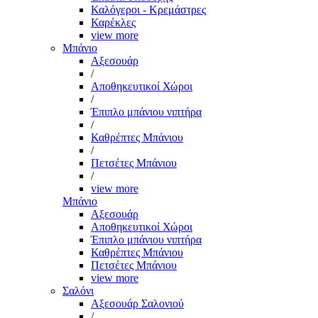
Καλόγεροι - Κρεμάστρες
Καρέκλες
view more
Μπάνιο
Αξεσουάρ
/
Αποθηκευτικοί Χώροι
/
Έπιπλο μπάνιου νιπτήρα
/
Καθρέπτες Μπάνιου
/
Πετσέτες Μπάνιου
/
view more
Μπάνιο
Αξεσουάρ
Αποθηκευτικοί Χώροι
Έπιπλο μπάνιου νιπτήρα
Καθρέπτες Μπάνιου
Πετσέτες Μπάνιου
view more
Σαλόνι
Αξεσουάρ Σαλονιού
/