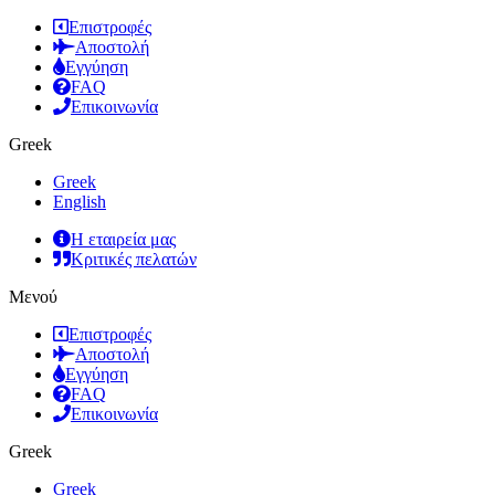
Επιστροφές
Αποστολή
Εγγύηση
FAQ
Επικοινωνία
Greek
Greek
English
Η εταιρεία μας
Κριτικές πελατών
Μενού
Επιστροφές
Αποστολή
Εγγύηση
FAQ
Επικοινωνία
Greek
Greek