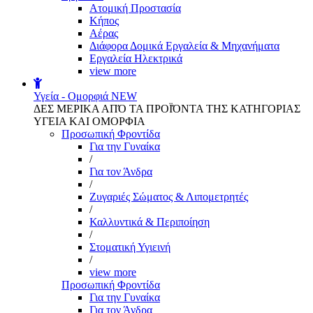
Aτομική Προστασία
Kήπος
Αέρας
Διάφορα Δομικά Εργαλεία & Μηχανήματα
Εργαλεία Ηλεκτρικά
view more
Υγεία - Ομορφιά
NEW
ΔΕΣ ΜΕΡΙΚΑ ΑΠΌ ΤΑ ΠΡΟΪΌΝΤΑ ΤΗΣ ΚΑΤΗΓΟΡΙΑΣ
ΥΓΕΙΑ ΚΑΙ ΟΜΟΡΦΙΑ
Προσωπική Φροντίδα
Για την Γυναίκα
/
Για τον Άνδρα
/
Ζυγαριές Σώματος & Λιπομετρητές
/
Καλλυντικά & Περιποίηση
/
Στοματική Υγιεινή
/
view more
Προσωπική Φροντίδα
Για την Γυναίκα
Για τον Άνδρα