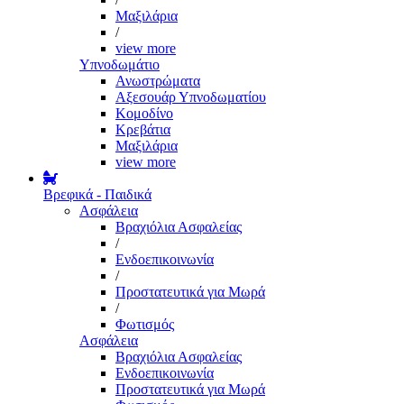
Μαξιλάρια
/
view more
Υπνοδωμάτιο
Ανωστρώματα
Αξεσουάρ Υπνοδωματίου
Κομοδίνο
Κρεβάτια
Μαξιλάρια
view more
Βρεφικά - Παιδικά
Ασφάλεια
Βραχιόλια Ασφαλείας
/
Ενδοεπικοινωνία
/
Προστατευτικά για Μωρά
/
Φωτισμός
Ασφάλεια
Βραχιόλια Ασφαλείας
Ενδοεπικοινωνία
Προστατευτικά για Μωρά