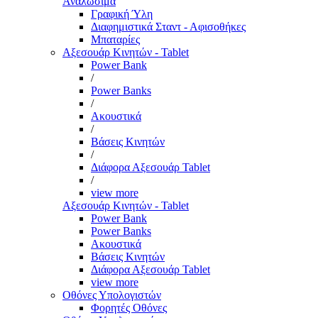
Αναλώσιμα
Γραφική Ύλη
Διαφημιστικά Σταντ - Αφισοθήκες
Μπαταρίες
Αξεσουάρ Κινητών - Tablet
Power Bank
/
Power Banks
/
Ακουστικά
/
Βάσεις Κινητών
/
Διάφορα Αξεσουάρ Tablet
/
view more
Αξεσουάρ Κινητών - Tablet
Power Bank
Power Banks
Ακουστικά
Βάσεις Κινητών
Διάφορα Αξεσουάρ Tablet
view more
Οθόνες Υπολογιστών
Φορητές Οθόνες