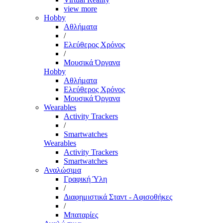
view more
Hobby
Αθλήματα
/
Ελεύθερος Χρόνος
/
Μουσικά Όργανα
Hobby
Αθλήματα
Ελεύθερος Χρόνος
Μουσικά Όργανα
Wearables
Activity Trackers
/
Smartwatches
Wearables
Activity Trackers
Smartwatches
Αναλώσιμα
Γραφική Ύλη
/
Διαφημιστικά Σταντ - Αφισοθήκες
/
Μπαταρίες