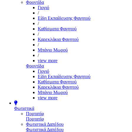
Φροντίδα
Γιογιό
/
Είδη Εκπαίδευσης Φαγητού
/
Καθίσματα Φαγητού
/
Καρεκλάκια Φαγητού
/
Μπάνιο Μωρού
/
view more
Φροντίδα
Γιογιό
Είδη Εκπαίδευσης Φαγητού
Καθίσματα Φαγητού
Καρεκλάκια Φαγητού
Μπάνιο Μωρού
view more
Φωτιστικά
Πορτατίφ
Πορτατίφ
Φωτιστικά Δαπέδου
Φωτιστικά Δαπέδου