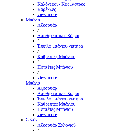
Καλόγεροι - Κρεμάστρες
Καρέκλες
view more
Μπάνιο
Αξεσουάρ
/
Αποθηκευτικοί Χώροι
/
Έπιπλο μπάνιου νιπτήρα
/
Καθρέπτες Μπάνιου
/
Πετσέτες Μπάνιου
/
view more
Μπάνιο
Αξεσουάρ
Αποθηκευτικοί Χώροι
Έπιπλο μπάνιου νιπτήρα
Καθρέπτες Μπάνιου
Πετσέτες Μπάνιου
view more
Σαλόνι
Αξεσουάρ Σαλονιού
/