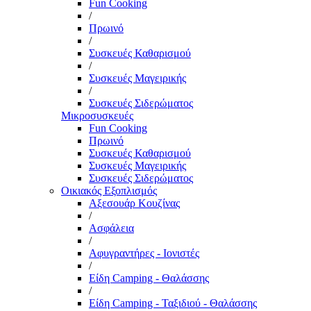
Fun Cooking
/
Πρωινό
/
Συσκευές Καθαρισμού
/
Συσκευές Μαγειρικής
/
Συσκευές Σιδερώματος
Μικροσυσκευές
Fun Cooking
Πρωινό
Συσκευές Καθαρισμού
Συσκευές Μαγειρικής
Συσκευές Σιδερώματος
Οικιακός Εξοπλισμός
Αξεσουάρ Κουζίνας
/
Ασφάλεια
/
Αφυγραντήρες - Ιονιστές
/
Είδη Camping - Θαλάσσης
/
Είδη Camping - Ταξιδιού - Θαλάσσης