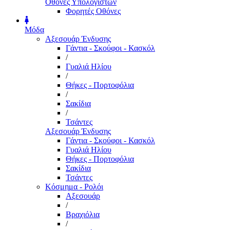
Οθόνες Υπολογιστών
Φορητές Οθόνες
Μόδα
Αξεσουάρ Ένδυσης
Γάντια - Σκούφοι - Κασκόλ
/
Γυαλιά Ηλίου
/
Θήκες - Πορτοφόλια
/
Σακίδια
/
Τσάντες
Αξεσουάρ Ένδυσης
Γάντια - Σκούφοι - Κασκόλ
Γυαλιά Ηλίου
Θήκες - Πορτοφόλια
Σακίδια
Τσάντες
Κόσμημα - Ρολόι
Αξεσουάρ
/
Βραχιόλια
/