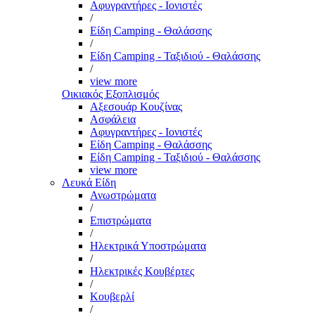
Αφυγραντήρες - Ιονιστές
/
Είδη Camping - Θαλάσσης
/
Είδη Camping - Ταξιδιού - Θαλάσσης
/
view more
Οικιακός Εξοπλισμός
Αξεσουάρ Κουζίνας
Ασφάλεια
Αφυγραντήρες - Ιονιστές
Είδη Camping - Θαλάσσης
Είδη Camping - Ταξιδιού - Θαλάσσης
view more
Λευκά Είδη
Ανωστρώματα
/
Επιστρώματα
/
Ηλεκτρικά Υποστρώματα
/
Ηλεκτρικές Κουβέρτες
/
Κουβερλί
/