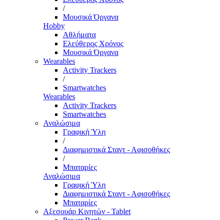
/
Μουσικά Όργανα
Hobby
Αθλήματα
Ελεύθερος Χρόνος
Μουσικά Όργανα
Wearables
Activity Trackers
/
Smartwatches
Wearables
Activity Trackers
Smartwatches
Αναλώσιμα
Γραφική Ύλη
/
Διαφημιστικά Σταντ - Αφισοθήκες
/
Μπαταρίες
Αναλώσιμα
Γραφική Ύλη
Διαφημιστικά Σταντ - Αφισοθήκες
Μπαταρίες
Αξεσουάρ Κινητών - Tablet