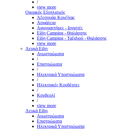
/
view more
Οικιακός Εξοπλισμός
Αξεσουάρ Κουζίνας
Ασφάλεια
Αφυγραντήρες - Ιονιστές
Είδη Camping - Θαλάσσης
Είδη Camping - Ταξιδιού - Θαλάσσης
view more
Λευκά Είδη
Ανωστρώματα
/
Επιστρώματα
/
Ηλεκτρικά Υποστρώματα
/
Ηλεκτρικές Κουβέρτες
/
Κουβερλί
/
view more
Λευκά Είδη
Ανωστρώματα
Επιστρώματα
Ηλεκτρικά Υποστρώματα