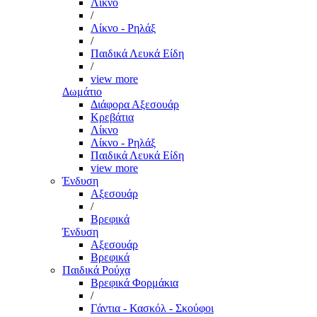
Λίκνο
/
Λίκνο - Ρηλάξ
/
Παιδικά Λευκά Είδη
/
view more
Δωμάτιο
Διάφορα Αξεσουάρ
Κρεβάτια
Λίκνο
Λίκνο - Ρηλάξ
Παιδικά Λευκά Είδη
view more
Ένδυση
Αξεσουάρ
/
Βρεφικά
Ένδυση
Αξεσουάρ
Βρεφικά
Παιδικά Ρούχα
Βρεφικά Φορμάκια
/
Γάντια - Κασκόλ - Σκούφοι