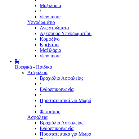
Μαξιλάρια
/
view more
Υπνοδωμάτιο
Ανωστρώματα
Αξεσουάρ Υπνοδωματίου
Κομοδίνο
Κρεβάτια
Μαξιλάρια
view more
Βρεφικά - Παιδικά
Ασφάλεια
Βραχιόλια Ασφαλείας
/
Ενδοεπικοινωνία
/
Προστατευτικά για Μωρά
/
Φωτισμός
Ασφάλεια
Βραχιόλια Ασφαλείας
Ενδοεπικοινωνία
Προστατευτικά για Μωρά