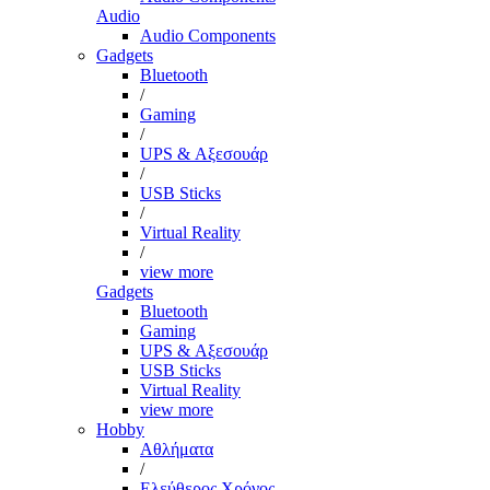
Audio
Audio Components
Gadgets
Bluetooth
/
Gaming
/
UPS & Αξεσουάρ
/
USB Sticks
/
Virtual Reality
/
view more
Gadgets
Bluetooth
Gaming
UPS & Αξεσουάρ
USB Sticks
Virtual Reality
view more
Hobby
Αθλήματα
/
Ελεύθερος Χρόνος