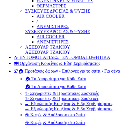
ΗΛΕΚΤΡΙΚΕΣ ΚΟΥΒΕΡΤΕΣ
ΘΕΡΜΑΣΤΡΕΣ
ΣΥΣΚΕΥΕΣ ΔΡΟΣΙΑΣ & ΨΥΞΗΣ
AIR COOLER
/
ΑΝΕΜΙΣΤΗΡΕΣ
ΣΥΣΚΕΥΕΣ ΔΡΟΣΙΑΣ & ΨΥΞΗΣ
AIR COOLER
ΑΝΕΜΙΣΤΗΡΕΣ
ΑΞΕΣΟΥΑΡ ΤΖΑΚΙΟΥ
ΑΞΕΣΟΥΑΡ ΤΖΑΚΙΟΥ
🦟 ΕΝΤΟΜΟΠΑΓΙΔΕΣ - ΕΝΤΟΜΟΑΠΩΘΗΤΙΚΑ
🍽️ Οργάνωση Κουζίνας & Είδη Σερβιρίσματος
🎁🏠 Προτάσεις δώρων • Επιλογές για το σπίτι • Για σένα
🏠 Τα Απαραίτητα για Κάθε Σπίτι
🏠 Τα Απαραίτητα για Κάθε Σπίτι
✨ Ξεχωριστές & Πρωτότυπες Συσκευές
✨ Ξεχωριστές & Πρωτότυπες Συσκευές
🍳 Εξοπλισμός Κουζίνας & Είδη Σερβιρίσματος
🍳 Εξοπλισμός Κουζίνας & Είδη Σερβιρίσματος
☕ Καφές & Απόλαυση στο Σπίτι
☕ Καφές & Απόλαυση στο Σπίτι