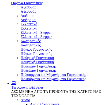
Όργανα Γυμναστικής
Αξεσουάρ
Αξεσουάρ
Διάδρομοι
Διάδρομοι
Ελλειπτικά
Ελλειπτικά
Ελλειπτικά - Stepper
Ελλειπτικά - Stepper
Κωπηλατικές
Κωπηλατικές
Πάγκοι Γυμναστικής
Πάγκοι Γυμναστικής
Παθητική Γυμναστική
Παθητική Γυμναστική
Ποδήλατα Γυμναστικής
Ποδήλατα Γυμναστικής
Πολυόργανα και Μηχανήματα Γυμναστικής
Πολυόργανα και Μηχανήματα Γυμναστικής
Τεχνολογία
Big Sales
ΔΕΣ ΜΕΡΙΚΑ ΑΠΌ ΤΑ ΠΡΟΪΌΝΤΑ ΤΗΣ ΚΑΤΗΓΟΡΙΑΣ
ΤΕΧΝΟΛΟΓΙΑ
Audio
Audio Components