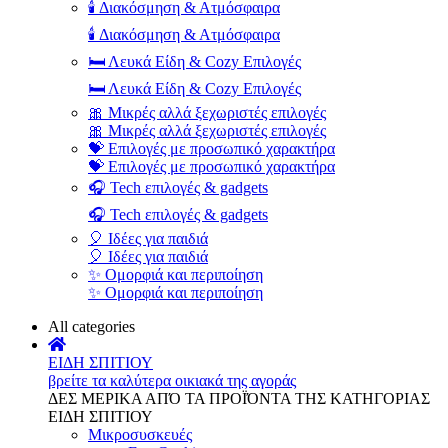
🕯️ Διακόσμηση & Ατμόσφαιρα
🕯️ Διακόσμηση & Ατμόσφαιρα
🛏️ Λευκά Είδη & Cozy Επιλογές
🛏️ Λευκά Είδη & Cozy Επιλογές
🎀 Μικρές αλλά ξεχωριστές επιλογές
🎀 Μικρές αλλά ξεχωριστές επιλογές
💝 Επιλογές με προσωπικό χαρακτήρα
💝 Επιλογές με προσωπικό χαρακτήρα
🎧 Tech επιλογές & gadgets
🎧 Tech επιλογές & gadgets
🎈 Ιδέες για παιδιά
🎈 Ιδέες για παιδιά
✨ Ομορφιά και περιποίηση
✨ Ομορφιά και περιποίηση
All categories
ΕΙΔΗ ΣΠΙΤΙΟΥ
βρείτε τα καλύτερα οικιακά της αγοράς
ΔΕΣ ΜΕΡΙΚΑ ΑΠΌ ΤΑ ΠΡΟΪΌΝΤΑ ΤΗΣ ΚΑΤΗΓΟΡΙΑΣ
ΕΙΔΗ ΣΠΙΤΙΟΥ
Μικροσυσκευές