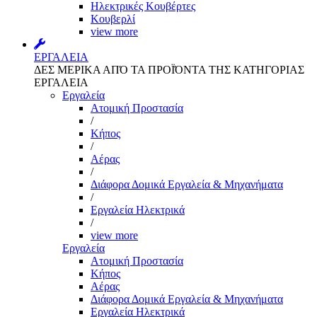
Ηλεκτρικές Κουβέρτες
Κουβερλί
view more
ΕΡΓΑΛΕΙΑ
ΔΕΣ ΜΕΡΙΚΑ ΑΠΌ ΤΑ ΠΡΟΪΌΝΤΑ ΤΗΣ ΚΑΤΗΓΟΡΙΑΣ
ΕΡΓΑΛΕΙΑ
Εργαλεία
Aτομική Προστασία
/
Kήπος
/
Αέρας
/
Διάφορα Δομικά Εργαλεία & Μηχανήματα
/
Εργαλεία Ηλεκτρικά
/
view more
Εργαλεία
Aτομική Προστασία
Kήπος
Αέρας
Διάφορα Δομικά Εργαλεία & Μηχανήματα
Εργαλεία Ηλεκτρικά