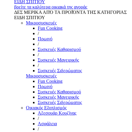
ΕΙΔΗ ΣΠΙΤΙΟΥ
βρείτε τα καλύτερα οικιακά της αγοράς
ΔΕΣ ΜΕΡΙΚΑ ΑΠΌ ΤΑ ΠΡΟΪΌΝΤΑ ΤΗΣ ΚΑΤΗΓΟΡΙΑΣ
ΕΙΔΗ ΣΠΙΤΙΟΥ
Μικροσυσκευές
Fun Cooking
/
Πρωινό
/
Συσκευές Καθαρισμού
/
Συσκευές Μαγειρικής
/
Συσκευές Σιδερώματος
Μικροσυσκευές
Fun Cooking
Πρωινό
Συσκευές Καθαρισμού
Συσκευές Μαγειρικής
Συσκευές Σιδερώματος
Οικιακός Εξοπλισμός
Αξεσουάρ Κουζίνας
/
Ασφάλεια
/