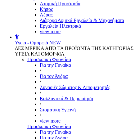
Aτομική Προστασία
Kήπος
Αέρας
Διάφορα Δομικά Εργαλεία & Μηχανήματα
Εργαλεία Ηλεκτρικά
view more
Υγεία - Ομορφιά
NEW
ΔΕΣ ΜΕΡΙΚΑ ΑΠΌ ΤΑ ΠΡΟΪΌΝΤΑ ΤΗΣ ΚΑΤΗΓΟΡΙΑΣ
ΥΓΕΙΑ ΚΑΙ ΟΜΟΡΦΙΑ
Προσωπική Φροντίδα
Για την Γυναίκα
/
Για τον Άνδρα
/
Ζυγαριές Σώματος & Λιπομετρητές
/
Καλλυντικά & Περιποίηση
/
Στοματική Υγιεινή
/
view more
Προσωπική Φροντίδα
Για την Γυναίκα
Για τον Άνδρα