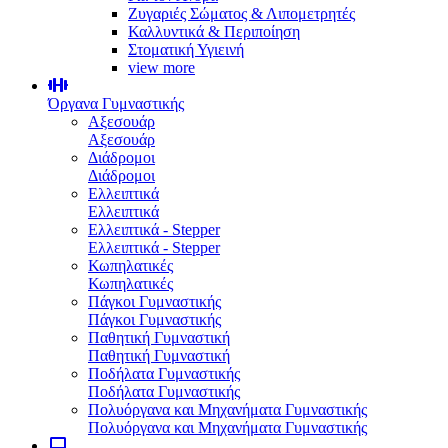
Ζυγαριές Σώματος & Λιπομετρητές
Καλλυντικά & Περιποίηση
Στοματική Υγιεινή
view more
Όργανα Γυμναστικής
Αξεσουάρ
Αξεσουάρ
Διάδρομοι
Διάδρομοι
Ελλειπτικά
Ελλειπτικά
Ελλειπτικά - Stepper
Ελλειπτικά - Stepper
Κωπηλατικές
Κωπηλατικές
Πάγκοι Γυμναστικής
Πάγκοι Γυμναστικής
Παθητική Γυμναστική
Παθητική Γυμναστική
Ποδήλατα Γυμναστικής
Ποδήλατα Γυμναστικής
Πολυόργανα και Μηχανήματα Γυμναστικής
Πολυόργανα και Μηχανήματα Γυμναστικής