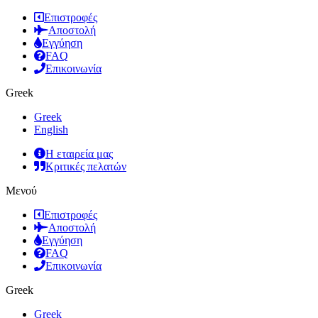
Επιστροφές
Αποστολή
Εγγύηση
FAQ
Επικοινωνία
Greek
Greek
English
Η εταιρεία μας
Κριτικές πελατών
Μενού
Επιστροφές
Αποστολή
Εγγύηση
FAQ
Επικοινωνία
Greek
Greek