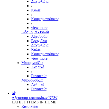
Δαχτυλίδια
/
Κολιέ
/
Κοσμηματοθήκες
/
view more
Κόσμημα - Ρολόι
Αξεσουάρ
Βραχιόλια
Δαχτυλίδια
Κολιέ
Κοσμηματοθήκες
view more
Μπουρνούζια
Ανδρικά
/
Γυναικεία
Μπουρνούζια
Ανδρικά
Γυναικεία
Αξεσουαρ κατοικιδιων
NEW
LATEST ITEMS IN HOME
Κατοικίδια