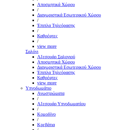
Αποσμητικά Χώρου
/
Διαχωριστικά Εσωτερικού Χώρου
/
Έπιπλα Τηλεόρασης
/
Καθρέφτες
/
view more
Σαλόνι
Αξεσουάρ Σαλονιού
Αποσμητικά Χώρου
Διαχωριστικά Εσωτερικού Χώρου
Έπιπλα Τηλεόρασης
Καθρέφτες
view more
Υπνοδωμάτιο
Ανωστρώματα
/
Αξεσουάρ Υπνοδωματίου
/
Κομοδίνο
/
Κρεβάτια
/