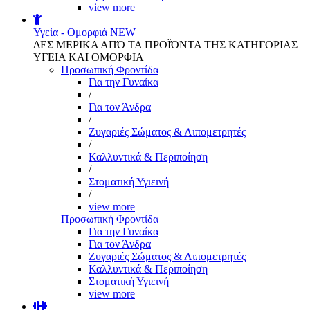
view more
Υγεία - Ομορφιά
NEW
ΔΕΣ ΜΕΡΙΚΑ ΑΠΌ ΤΑ ΠΡΟΪΌΝΤΑ ΤΗΣ ΚΑΤΗΓΟΡΙΑΣ
ΥΓΕΙΑ ΚΑΙ ΟΜΟΡΦΙΑ
Προσωπική Φροντίδα
Για την Γυναίκα
/
Για τον Άνδρα
/
Ζυγαριές Σώματος & Λιπομετρητές
/
Καλλυντικά & Περιποίηση
/
Στοματική Υγιεινή
/
view more
Προσωπική Φροντίδα
Για την Γυναίκα
Για τον Άνδρα
Ζυγαριές Σώματος & Λιπομετρητές
Καλλυντικά & Περιποίηση
Στοματική Υγιεινή
view more