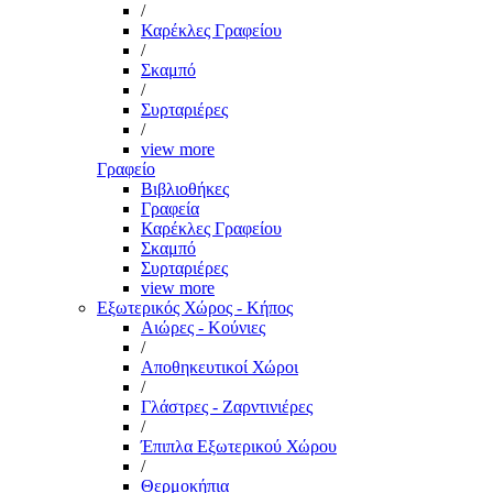
/
Καρέκλες Γραφείου
/
Σκαμπό
/
Συρταριέρες
/
view more
Γραφείο
Βιβλιοθήκες
Γραφεία
Καρέκλες Γραφείου
Σκαμπό
Συρταριέρες
view more
Εξωτερικός Χώρος - Κήπος
Αιώρες - Κούνιες
/
Αποθηκευτικοί Χώροι
/
Γλάστρες - Ζαρντινιέρες
/
Έπιπλα Εξωτερικού Χώρου
/
Θερμοκήπια