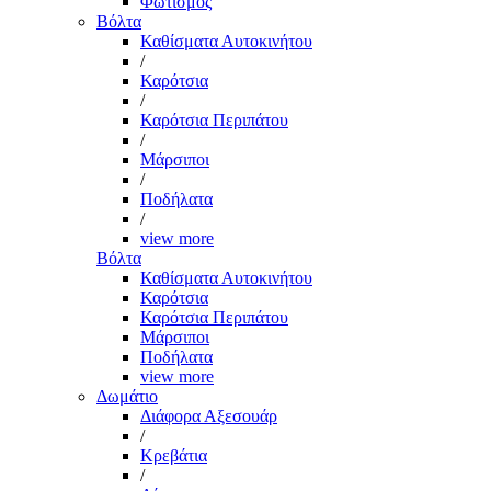
Φωτισμός
Βόλτα
Καθίσματα Αυτοκινήτου
/
Καρότσια
/
Καρότσια Περιπάτου
/
Μάρσιποι
/
Ποδήλατα
/
view more
Βόλτα
Καθίσματα Αυτοκινήτου
Καρότσια
Καρότσια Περιπάτου
Μάρσιποι
Ποδήλατα
view more
Δωμάτιο
Διάφορα Αξεσουάρ
/
Κρεβάτια
/