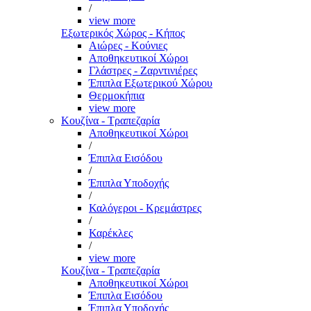
/
view more
Εξωτερικός Χώρος - Κήπος
Αιώρες - Κούνιες
Αποθηκευτικοί Χώροι
Γλάστρες - Ζαρντινιέρες
Έπιπλα Εξωτερικού Χώρου
Θερμοκήπια
view more
Κουζίνα - Τραπεζαρία
Αποθηκευτικοί Χώροι
/
Έπιπλα Εισόδου
/
Έπιπλα Υποδοχής
/
Καλόγεροι - Κρεμάστρες
/
Καρέκλες
/
view more
Κουζίνα - Τραπεζαρία
Αποθηκευτικοί Χώροι
Έπιπλα Εισόδου
Έπιπλα Υποδοχής