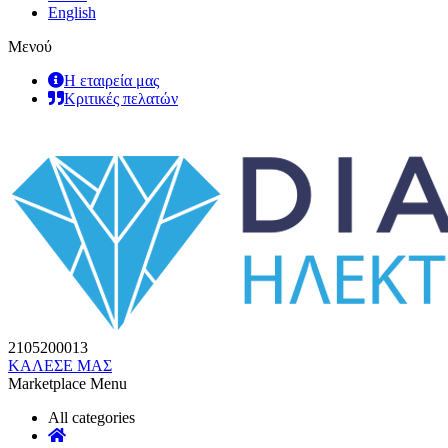
English
Μενού
Η εταιρεία μας
Κριτικές πελατών
2105200013
ΚΑΛΕΣΕ ΜΑΣ
Marketplace Menu
All categories