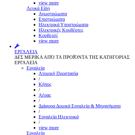
view more
Λευκά Είδη
Ανωστρώματα
Επιστρώματα
Ηλεκτρικά Υποστρώματα
Ηλεκτρικές Κουβέρτες
Κουβερλί
view more
ΕΡΓΑΛΕΙΑ
ΔΕΣ ΜΕΡΙΚΑ ΑΠΌ ΤΑ ΠΡΟΪΌΝΤΑ ΤΗΣ ΚΑΤΗΓΟΡΙΑΣ
ΕΡΓΑΛΕΙΑ
Εργαλεία
Aτομική Προστασία
/
Kήπος
/
Αέρας
/
Διάφορα Δομικά Εργαλεία & Μηχανήματα
/
Εργαλεία Ηλεκτρικά
/
view more
Εργαλεία