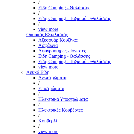
/
Είδη Camping - Θαλάσσης
/
Είδη Camping - Ταξιδιού - Θαλάσσης
/
view more
Οικιακός Εξοπλισμός
Αξεσουάρ Κουζίνας
Ασφάλεια
Αφυγραντήρες - Ιονιστές
Είδη Camping - Θαλάσσης
Είδη Camping - Ταξιδιού - Θαλάσσης
view more
Λευκά Είδη
Ανωστρώματα
/
Επιστρώματα
/
Ηλεκτρικά Υποστρώματα
/
Ηλεκτρικές Κουβέρτες
/
Κουβερλί
/
view more