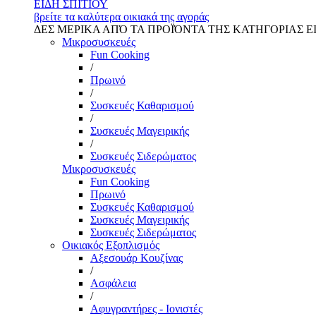
ΕΙΔΗ ΣΠΙΤΙΟΥ
βρείτε τα καλύτερα οικιακά της αγοράς
ΔΕΣ ΜΕΡΙΚΑ ΑΠΌ ΤΑ ΠΡΟΪΌΝΤΑ ΤΗΣ ΚΑΤΗΓΟΡΙΑΣ Ε
Μικροσυσκευές
Fun Cooking
/
Πρωινό
/
Συσκευές Καθαρισμού
/
Συσκευές Μαγειρικής
/
Συσκευές Σιδερώματος
Μικροσυσκευές
Fun Cooking
Πρωινό
Συσκευές Καθαρισμού
Συσκευές Μαγειρικής
Συσκευές Σιδερώματος
Οικιακός Εξοπλισμός
Αξεσουάρ Κουζίνας
/
Ασφάλεια
/
Αφυγραντήρες - Ιονιστές