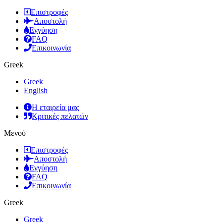
Επιστροφές
Αποστολή
Εγγύηση
FAQ
Επικοινωνία
Greek
Greek
English
Η εταιρεία μας
Κριτικές πελατών
Μενού
Επιστροφές
Αποστολή
Εγγύηση
FAQ
Επικοινωνία
Greek
Greek