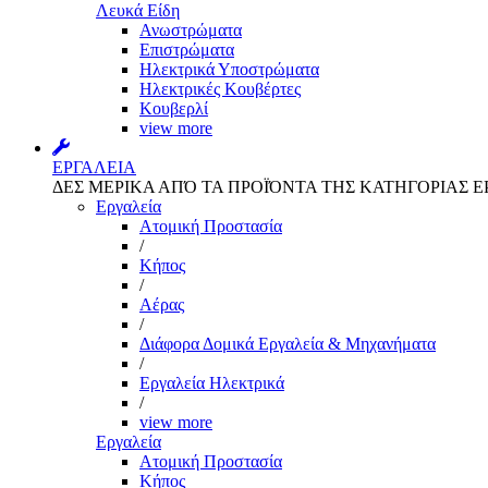
Λευκά Είδη
Ανωστρώματα
Επιστρώματα
Ηλεκτρικά Υποστρώματα
Ηλεκτρικές Κουβέρτες
Κουβερλί
view more
ΕΡΓΑΛΕΙΑ
ΔΕΣ ΜΕΡΙΚΑ ΑΠΌ ΤΑ ΠΡΟΪΌΝΤΑ ΤΗΣ ΚΑΤΗΓΟΡΙΑΣ Ε
Εργαλεία
Aτομική Προστασία
/
Kήπος
/
Αέρας
/
Διάφορα Δομικά Εργαλεία & Μηχανήματα
/
Εργαλεία Ηλεκτρικά
/
view more
Εργαλεία
Aτομική Προστασία
Kήπος