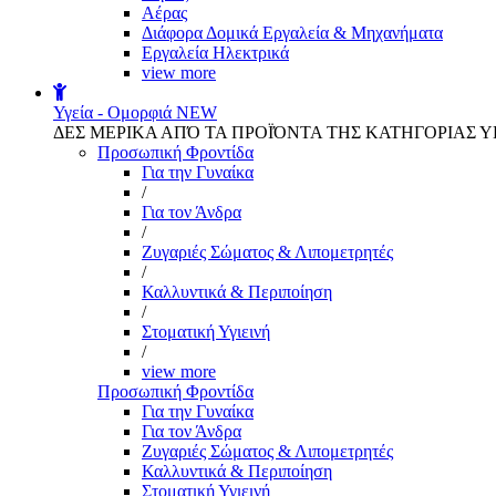
Αέρας
Διάφορα Δομικά Εργαλεία & Μηχανήματα
Εργαλεία Ηλεκτρικά
view more
Υγεία - Ομορφιά
NEW
ΔΕΣ ΜΕΡΙΚΑ ΑΠΌ ΤΑ ΠΡΟΪΌΝΤΑ ΤΗΣ ΚΑΤΗΓΟΡΙΑΣ Υ
Προσωπική Φροντίδα
Για την Γυναίκα
/
Για τον Άνδρα
/
Ζυγαριές Σώματος & Λιπομετρητές
/
Καλλυντικά & Περιποίηση
/
Στοματική Υγιεινή
/
view more
Προσωπική Φροντίδα
Για την Γυναίκα
Για τον Άνδρα
Ζυγαριές Σώματος & Λιπομετρητές
Καλλυντικά & Περιποίηση
Στοματική Υγιεινή