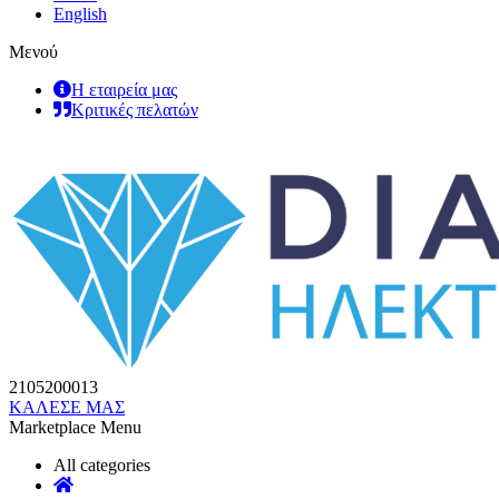
English
Μενού
Η εταιρεία μας
Κριτικές πελατών
2105200013
ΚΑΛΕΣΕ ΜΑΣ
Marketplace Menu
All categories