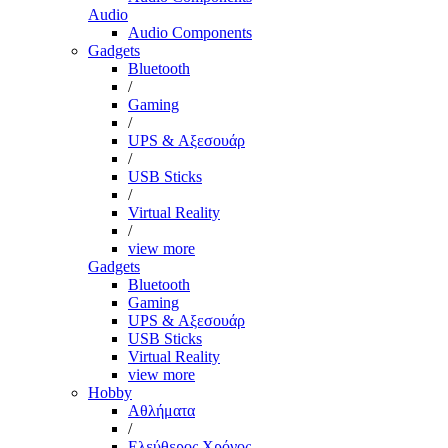
Audio
Audio Components
Gadgets
Bluetooth
/
Gaming
/
UPS & Αξεσουάρ
/
USB Sticks
/
Virtual Reality
/
view more
Gadgets
Bluetooth
Gaming
UPS & Αξεσουάρ
USB Sticks
Virtual Reality
view more
Hobby
Αθλήματα
/
Ελεύθερος Χρόνος