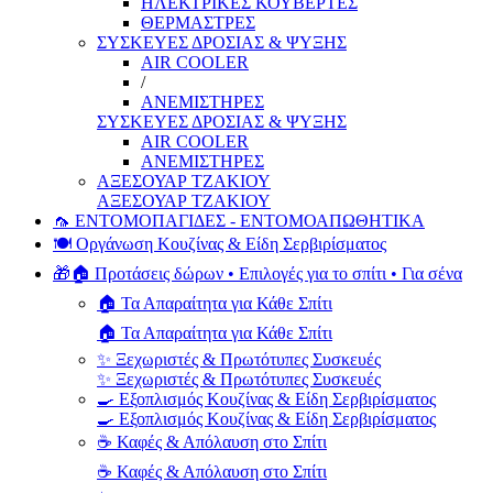
ΗΛΕΚΤΡΙΚΕΣ ΚΟΥΒΕΡΤΕΣ
ΘΕΡΜΑΣΤΡΕΣ
ΣΥΣΚΕΥΕΣ ΔΡΟΣΙΑΣ & ΨΥΞΗΣ
AIR COOLER
/
ΑΝΕΜΙΣΤΗΡΕΣ
ΣΥΣΚΕΥΕΣ ΔΡΟΣΙΑΣ & ΨΥΞΗΣ
AIR COOLER
ΑΝΕΜΙΣΤΗΡΕΣ
ΑΞΕΣΟΥΑΡ ΤΖΑΚΙΟΥ
ΑΞΕΣΟΥΑΡ ΤΖΑΚΙΟΥ
🦟 ΕΝΤΟΜΟΠΑΓΙΔΕΣ - ΕΝΤΟΜΟΑΠΩΘΗΤΙΚΑ
🍽️ Οργάνωση Κουζίνας & Είδη Σερβιρίσματος
🎁🏠 Προτάσεις δώρων • Επιλογές για το σπίτι • Για σένα
🏠 Τα Απαραίτητα για Κάθε Σπίτι
🏠 Τα Απαραίτητα για Κάθε Σπίτι
✨ Ξεχωριστές & Πρωτότυπες Συσκευές
✨ Ξεχωριστές & Πρωτότυπες Συσκευές
🍳 Εξοπλισμός Κουζίνας & Είδη Σερβιρίσματος
🍳 Εξοπλισμός Κουζίνας & Είδη Σερβιρίσματος
☕ Καφές & Απόλαυση στο Σπίτι
☕ Καφές & Απόλαυση στο Σπίτι