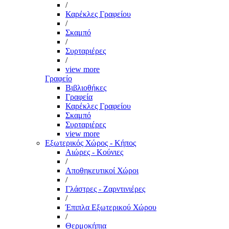
/
Καρέκλες Γραφείου
/
Σκαμπό
/
Συρταριέρες
/
view more
Γραφείο
Βιβλιοθήκες
Γραφεία
Καρέκλες Γραφείου
Σκαμπό
Συρταριέρες
view more
Εξωτερικός Χώρος - Κήπος
Αιώρες - Κούνιες
/
Αποθηκευτικοί Χώροι
/
Γλάστρες - Ζαρντινιέρες
/
Έπιπλα Εξωτερικού Χώρου
/
Θερμοκήπια