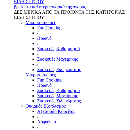
ΕΙΔΗ ΣΠΙΤΙΟΥ
βρείτε τα καλύτερα οικιακά της αγοράς
ΔΕΣ ΜΕΡΙΚΑ ΑΠΌ ΤΑ ΠΡΟΪΌΝΤΑ ΤΗΣ ΚΑΤΗΓΟΡΙΑΣ
ΕΙΔΗ ΣΠΙΤΙΟΥ
Μικροσυσκευές
Fun Cooking
/
Πρωινό
/
Συσκευές Καθαρισμού
/
Συσκευές Μαγειρικής
/
Συσκευές Σιδερώματος
Μικροσυσκευές
Fun Cooking
Πρωινό
Συσκευές Καθαρισμού
Συσκευές Μαγειρικής
Συσκευές Σιδερώματος
Οικιακός Εξοπλισμός
Αξεσουάρ Κουζίνας
/
Ασφάλεια
/