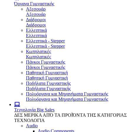
Όργανα Γυμναστικής
Αξεσουάρ
Αξεσουάρ
Διάδρομοι
Διάδρομοι
Ελλειπτικά
Ελλειπτικά
Ελλειπτικά - Stepper
Ελλειπτικά - Stepper
Κωπηλατικές
Κωπηλατικές
Πάγκοι Γυμναστικής
Πάγκοι Γυμναστικής
Παθητική Γυμναστική
Παθητική Γυμναστική
Ποδήλατα Γυμναστικής
Ποδήλατα Γυμναστικής
Πολυόργανα και Μηχανήματα Γυμναστικής
Πολυόργανα και Μηχανήματα Γυμναστικής
Τεχνολογία
Big Sales
ΔΕΣ ΜΕΡΙΚΑ ΑΠΌ ΤΑ ΠΡΟΪΌΝΤΑ ΤΗΣ ΚΑΤΗΓΟΡΙΑΣ
ΤΕΧΝΟΛΟΓΙΑ
Audio
Audio Components