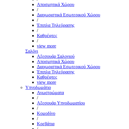
Αποσμητικά Χώρου
/
Διαχωριστικά Εσωτερικού Χώρου
/
Έπιπλα Τηλεόρασης
/
Καθρέφτες
/
view more
Σαλόνι
Αξεσουάρ Σαλονιού
Αποσμητικά Χώρου
Διαχωριστικά Εσωτερικού Χώρου
Έπιπλα Τηλεόρασης
Καθρέφτες
view more
Υπνοδωμάτιο
Ανωστρώματα
/
Αξεσουάρ Υπνοδωματίου
/
Κομοδίνο
/
Κρεβάτια
/