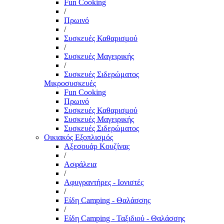
Fun Cooking
/
Πρωινό
/
Συσκευές Καθαρισμού
/
Συσκευές Μαγειρικής
/
Συσκευές Σιδερώματος
Μικροσυσκευές
Fun Cooking
Πρωινό
Συσκευές Καθαρισμού
Συσκευές Μαγειρικής
Συσκευές Σιδερώματος
Οικιακός Εξοπλισμός
Αξεσουάρ Κουζίνας
/
Ασφάλεια
/
Αφυγραντήρες - Ιονιστές
/
Είδη Camping - Θαλάσσης
/
Είδη Camping - Ταξιδιού - Θαλάσσης