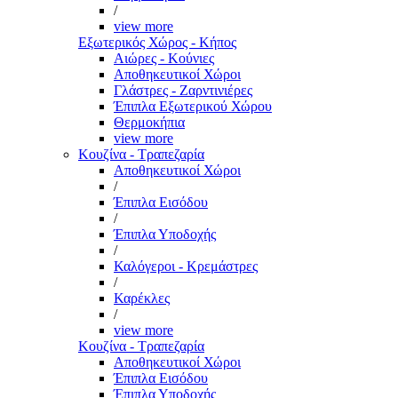
/
view more
Εξωτερικός Χώρος - Κήπος
Αιώρες - Κούνιες
Αποθηκευτικοί Χώροι
Γλάστρες - Ζαρντινιέρες
Έπιπλα Εξωτερικού Χώρου
Θερμοκήπια
view more
Κουζίνα - Τραπεζαρία
Αποθηκευτικοί Χώροι
/
Έπιπλα Εισόδου
/
Έπιπλα Υποδοχής
/
Καλόγεροι - Κρεμάστρες
/
Καρέκλες
/
view more
Κουζίνα - Τραπεζαρία
Αποθηκευτικοί Χώροι
Έπιπλα Εισόδου
Έπιπλα Υποδοχής