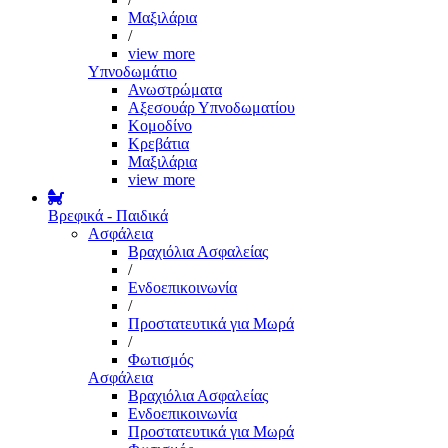
Μαξιλάρια
/
view more
Υπνοδωμάτιο
Ανωστρώματα
Αξεσουάρ Υπνοδωματίου
Κομοδίνο
Κρεβάτια
Μαξιλάρια
view more
Βρεφικά - Παιδικά
Ασφάλεια
Βραχιόλια Ασφαλείας
/
Ενδοεπικοινωνία
/
Προστατευτικά για Μωρά
/
Φωτισμός
Ασφάλεια
Βραχιόλια Ασφαλείας
Ενδοεπικοινωνία
Προστατευτικά για Μωρά