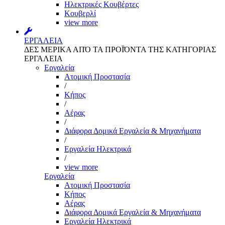
Ηλεκτρικές Κουβέρτες
Κουβερλί
view more
ΕΡΓΑΛΕΙΑ
ΔΕΣ ΜΕΡΙΚΑ ΑΠΌ ΤΑ ΠΡΟΪΌΝΤΑ ΤΗΣ ΚΑΤΗΓΟΡΙΑΣ
ΕΡΓΑΛΕΙΑ
Εργαλεία
Aτομική Προστασία
/
Kήπος
/
Αέρας
/
Διάφορα Δομικά Εργαλεία & Μηχανήματα
/
Εργαλεία Ηλεκτρικά
/
view more
Εργαλεία
Aτομική Προστασία
Kήπος
Αέρας
Διάφορα Δομικά Εργαλεία & Μηχανήματα
Εργαλεία Ηλεκτρικά