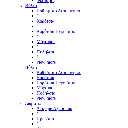
Φωτισμός
Βόλτα
Καθίσματα Αυτοκινήτου
/
Καρότσια
/
Καρότσια Περιπάτου
/
Μάρσιποι
/
Ποδήλατα
/
view more
Βόλτα
Καθίσματα Αυτοκινήτου
Καρότσια
Καρότσια Περιπάτου
Μάρσιποι
Ποδήλατα
view more
Δωμάτιο
Διάφορα Αξεσουάρ
/
Κρεβάτια
/