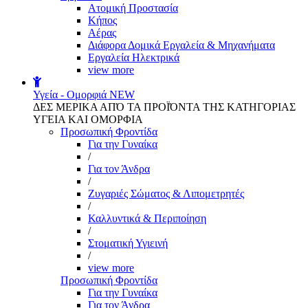
Aτομική Προστασία
Kήπος
Αέρας
Διάφορα Δομικά Εργαλεία & Μηχανήματα
Εργαλεία Ηλεκτρικά
view more
Υγεία - Ομορφιά
NEW
ΔΕΣ ΜΕΡΙΚΑ ΑΠΌ ΤΑ ΠΡΟΪΌΝΤΑ ΤΗΣ ΚΑΤΗΓΟΡΙΑΣ
ΥΓΕΙΑ ΚΑΙ ΟΜΟΡΦΙΑ
Προσωπική Φροντίδα
Για την Γυναίκα
/
Για τον Άνδρα
/
Ζυγαριές Σώματος & Λιπομετρητές
/
Καλλυντικά & Περιποίηση
/
Στοματική Υγιεινή
/
view more
Προσωπική Φροντίδα
Για την Γυναίκα
Για τον Άνδρα