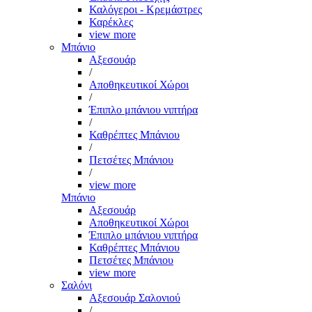
Καλόγεροι - Κρεμάστρες
Καρέκλες
view more
Μπάνιο
Αξεσουάρ
/
Αποθηκευτικοί Χώροι
/
Έπιπλο μπάνιου νιπτήρα
/
Καθρέπτες Μπάνιου
/
Πετσέτες Μπάνιου
/
view more
Μπάνιο
Αξεσουάρ
Αποθηκευτικοί Χώροι
Έπιπλο μπάνιου νιπτήρα
Καθρέπτες Μπάνιου
Πετσέτες Μπάνιου
view more
Σαλόνι
Αξεσουάρ Σαλονιού
/