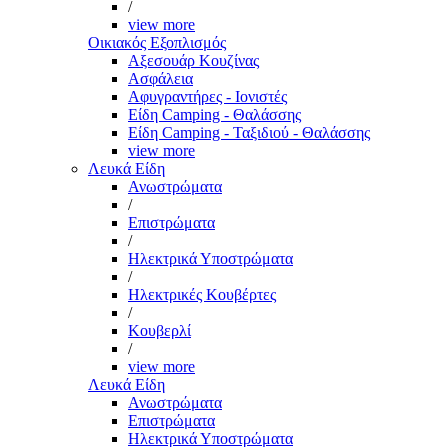
/
view more
Οικιακός Εξοπλισμός
Αξεσουάρ Κουζίνας
Ασφάλεια
Αφυγραντήρες - Ιονιστές
Είδη Camping - Θαλάσσης
Είδη Camping - Ταξιδιού - Θαλάσσης
view more
Λευκά Είδη
Ανωστρώματα
/
Επιστρώματα
/
Ηλεκτρικά Υποστρώματα
/
Ηλεκτρικές Κουβέρτες
/
Κουβερλί
/
view more
Λευκά Είδη
Ανωστρώματα
Επιστρώματα
Ηλεκτρικά Υποστρώματα