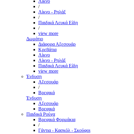
Λίκνο
/
Λίκνο - Ρηλάξ
/
Παιδικά Λευκά Είδη
/
view more
Δωμάτιο
Διάφορα Αξεσουάρ
Κρεβάτια
Λίκνο
Λίκνο - Ρηλάξ
Παιδικά Λευκά Είδη
view more
Ένδυση
Αξεσουάρ
/
Βρεφικά
Ένδυση
Αξεσουάρ
Βρεφικά
Παιδικά Ρούχα
Βρεφικά Φορμάκια
/
Γάντια - Κασκόλ - Σκούφοι