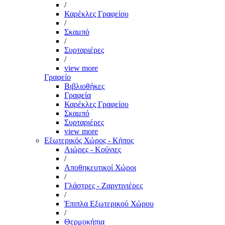
/
Καρέκλες Γραφείου
/
Σκαμπό
/
Συρταριέρες
/
view more
Γραφείο
Βιβλιοθήκες
Γραφεία
Καρέκλες Γραφείου
Σκαμπό
Συρταριέρες
view more
Εξωτερικός Χώρος - Κήπος
Αιώρες - Κούνιες
/
Αποθηκευτικοί Χώροι
/
Γλάστρες - Ζαρντινιέρες
/
Έπιπλα Εξωτερικού Χώρου
/
Θερμοκήπια