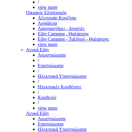
/
view more
Οικιακός Εξοπλισμός
Αξεσουάρ Κουζίνας
Ασφάλεια
Αφυγραντήρες - Ιονιστές
Είδη Camping - Θαλάσσης
Είδη Camping - Ταξιδιού - Θαλάσσης
view more
Λευκά Είδη
Ανωστρώματα
/
Επιστρώματα
/
Ηλεκτρικά Υποστρώματα
/
Ηλεκτρικές Κουβέρτες
/
Κουβερλί
/
view more
Λευκά Είδη
Ανωστρώματα
Επιστρώματα
Ηλεκτρικά Υποστρώματα