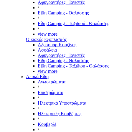
Αφυγραντήρες - Ιονιστές
/
Είδη Camping - Θαλάσσης
/
Είδη Camping - Ταξιδιού - Θαλάσσης
/
view more
Οικιακός Εξοπλισμός
Αξεσουάρ Κουζίνας
Ασφάλεια
Αφυγραντήρες - Ιονιστές
Είδη Camping - Θαλάσσης
Είδη Camping - Ταξιδιού - Θαλάσσης
view more
Λευκά Είδη
Ανωστρώματα
/
Επιστρώματα
/
Ηλεκτρικά Υποστρώματα
/
Ηλεκτρικές Κουβέρτες
/
Κουβερλί
/