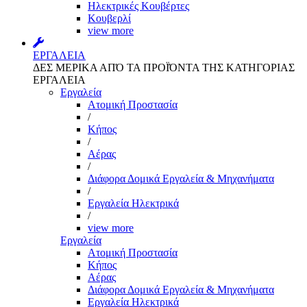
Ηλεκτρικές Κουβέρτες
Κουβερλί
view more
ΕΡΓΑΛΕΙΑ
ΔΕΣ ΜΕΡΙΚΑ ΑΠΌ ΤΑ ΠΡΟΪΌΝΤΑ ΤΗΣ ΚΑΤΗΓΟΡΙΑΣ
ΕΡΓΑΛΕΙΑ
Εργαλεία
Aτομική Προστασία
/
Kήπος
/
Αέρας
/
Διάφορα Δομικά Εργαλεία & Μηχανήματα
/
Εργαλεία Ηλεκτρικά
/
view more
Εργαλεία
Aτομική Προστασία
Kήπος
Αέρας
Διάφορα Δομικά Εργαλεία & Μηχανήματα
Εργαλεία Ηλεκτρικά