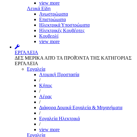
view more
Λευκά Είδη
Ανωστρώματα
Επιστρώματα
Ηλεκτρικά Υποστρώματα
Ηλεκτρικές Κουβέρτες
Κουβερλί
view more
ΕΡΓΑΛΕΙΑ
ΔΕΣ ΜΕΡΙΚΑ ΑΠΌ ΤΑ ΠΡΟΪΌΝΤΑ ΤΗΣ ΚΑΤΗΓΟΡΙΑΣ
ΕΡΓΑΛΕΙΑ
Εργαλεία
Aτομική Προστασία
/
Kήπος
/
Αέρας
/
Διάφορα Δομικά Εργαλεία & Μηχανήματα
/
Εργαλεία Ηλεκτρικά
/
view more
Εργαλεία