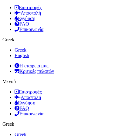
Επιστροφές
Αποστολή
Εγγύηση
FAQ
Επικοινωνία
Greek
Greek
English
Η εταιρεία μας
Κριτικές πελατών
Μενού
Επιστροφές
Αποστολή
Εγγύηση
FAQ
Επικοινωνία
Greek
Greek