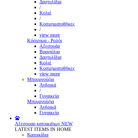
Δαχτυλίδια
/
Κολιέ
/
Κοσμηματοθήκες
/
view more
Κόσμημα - Ρολόι
Αξεσουάρ
Βραχιόλια
Δαχτυλίδια
Κολιέ
Κοσμηματοθήκες
view more
Μπουρνούζια
Ανδρικά
/
Γυναικεία
Μπουρνούζια
Ανδρικά
Γυναικεία
Αξεσουαρ κατοικιδιων
NEW
LATEST ITEMS IN HOME
Κατοικίδια