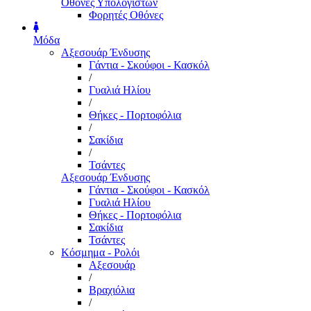
Οθόνες Υπολογιστών
Φορητές Οθόνες
Μόδα
Αξεσουάρ Ένδυσης
Γάντια - Σκούφοι - Κασκόλ
/
Γυαλιά Ηλίου
/
Θήκες - Πορτοφόλια
/
Σακίδια
/
Τσάντες
Αξεσουάρ Ένδυσης
Γάντια - Σκούφοι - Κασκόλ
Γυαλιά Ηλίου
Θήκες - Πορτοφόλια
Σακίδια
Τσάντες
Κόσμημα - Ρολόι
Αξεσουάρ
/
Βραχιόλια
/