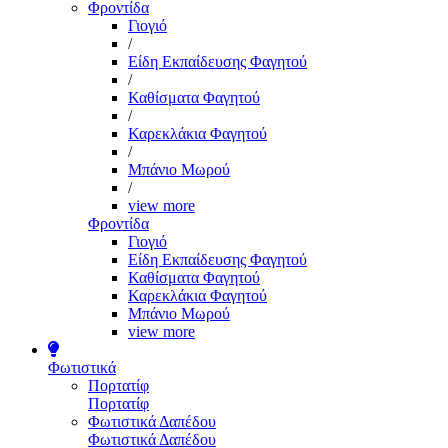
Φροντίδα
Γιογιό
/
Είδη Εκπαίδευσης Φαγητού
/
Καθίσματα Φαγητού
/
Καρεκλάκια Φαγητού
/
Μπάνιο Μωρού
/
view more
Φροντίδα
Γιογιό
Είδη Εκπαίδευσης Φαγητού
Καθίσματα Φαγητού
Καρεκλάκια Φαγητού
Μπάνιο Μωρού
view more
Φωτιστικά
Πορτατίφ
Πορτατίφ
Φωτιστικά Δαπέδου
Φωτιστικά Δαπέδου