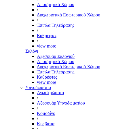
Αποσμητικά Χώρου
/
Διαχωριστικά Εσωτερικού Χώρου
/
Έπιπλα Τηλεόρασης
/
Καθρέφτες
/
view more
Σαλόνι
Αξεσουάρ Σαλονιού
Αποσμητικά Χώρου
Διαχωριστικά Εσωτερικού Χώρου
Έπιπλα Τηλεόρασης
Καθρέφτες
view more
Υπνοδωμάτιο
Ανωστρώματα
/
Αξεσουάρ Υπνοδωματίου
/
Κομοδίνο
/
Κρεβάτια
/