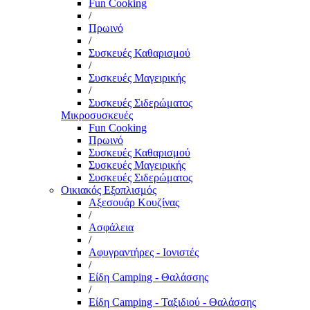
Fun Cooking
/
Πρωινό
/
Συσκευές Καθαρισμού
/
Συσκευές Μαγειρικής
/
Συσκευές Σιδερώματος
Μικροσυσκευές
Fun Cooking
Πρωινό
Συσκευές Καθαρισμού
Συσκευές Μαγειρικής
Συσκευές Σιδερώματος
Οικιακός Εξοπλισμός
Αξεσουάρ Κουζίνας
/
Ασφάλεια
/
Αφυγραντήρες - Ιονιστές
/
Είδη Camping - Θαλάσσης
/
Είδη Camping - Ταξιδιού - Θαλάσσης