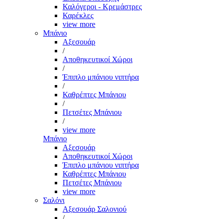
Καλόγεροι - Κρεμάστρες
Καρέκλες
view more
Μπάνιο
Αξεσουάρ
/
Αποθηκευτικοί Χώροι
/
Έπιπλο μπάνιου νιπτήρα
/
Καθρέπτες Μπάνιου
/
Πετσέτες Μπάνιου
/
view more
Μπάνιο
Αξεσουάρ
Αποθηκευτικοί Χώροι
Έπιπλο μπάνιου νιπτήρα
Καθρέπτες Μπάνιου
Πετσέτες Μπάνιου
view more
Σαλόνι
Αξεσουάρ Σαλονιού
/