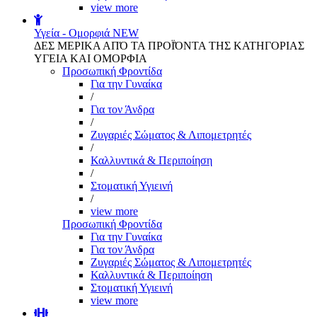
view more
Υγεία - Ομορφιά
NEW
ΔΕΣ ΜΕΡΙΚΑ ΑΠΌ ΤΑ ΠΡΟΪΌΝΤΑ ΤΗΣ ΚΑΤΗΓΟΡΙΑΣ
ΥΓΕΙΑ ΚΑΙ ΟΜΟΡΦΙΑ
Προσωπική Φροντίδα
Για την Γυναίκα
/
Για τον Άνδρα
/
Ζυγαριές Σώματος & Λιπομετρητές
/
Καλλυντικά & Περιποίηση
/
Στοματική Υγιεινή
/
view more
Προσωπική Φροντίδα
Για την Γυναίκα
Για τον Άνδρα
Ζυγαριές Σώματος & Λιπομετρητές
Καλλυντικά & Περιποίηση
Στοματική Υγιεινή
view more