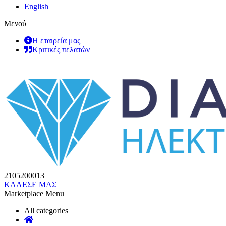
English
Μενού
Η εταιρεία μας
Κριτικές πελατών
2105200013
ΚΑΛΕΣΕ ΜΑΣ
Marketplace Menu
All categories