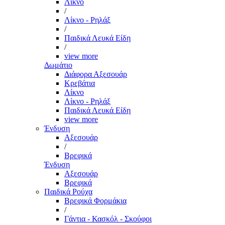
Λίκνο
/
Λίκνο - Ρηλάξ
/
Παιδικά Λευκά Είδη
/
view more
Δωμάτιο
Διάφορα Αξεσουάρ
Κρεβάτια
Λίκνο
Λίκνο - Ρηλάξ
Παιδικά Λευκά Είδη
view more
Ένδυση
Αξεσουάρ
/
Βρεφικά
Ένδυση
Αξεσουάρ
Βρεφικά
Παιδικά Ρούχα
Βρεφικά Φορμάκια
/
Γάντια - Κασκόλ - Σκούφοι