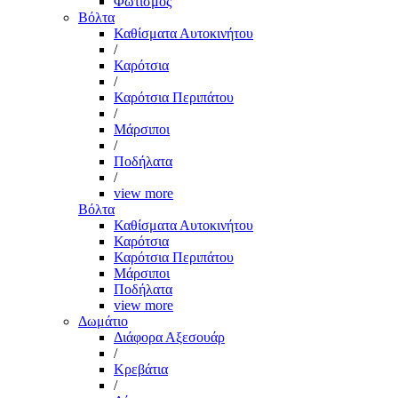
Φωτισμός
Βόλτα
Καθίσματα Αυτοκινήτου
/
Καρότσια
/
Καρότσια Περιπάτου
/
Μάρσιποι
/
Ποδήλατα
/
view more
Βόλτα
Καθίσματα Αυτοκινήτου
Καρότσια
Καρότσια Περιπάτου
Μάρσιποι
Ποδήλατα
view more
Δωμάτιο
Διάφορα Αξεσουάρ
/
Κρεβάτια
/