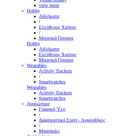
view more
Hobby
Αθλήματα
/
Ελεύθερος Χρόνος
/
Μουσικά Όργανα
Hobby
Αθλήματα
Ελεύθερος Χρόνος
Μουσικά Όργανα
Wearables
Activity Trackers
/
Smartwatches
Wearables
Activity Trackers
Smartwatches
Αναλώσιμα
Γραφική Ύλη
/
Διαφημιστικά Σταντ - Αφισοθήκες
/
Μπαταρίες