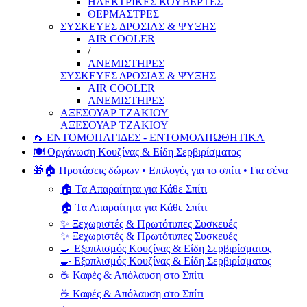
ΗΛΕΚΤΡΙΚΕΣ ΚΟΥΒΕΡΤΕΣ
ΘΕΡΜΑΣΤΡΕΣ
ΣΥΣΚΕΥΕΣ ΔΡΟΣΙΑΣ & ΨΥΞΗΣ
AIR COOLER
/
ΑΝΕΜΙΣΤΗΡΕΣ
ΣΥΣΚΕΥΕΣ ΔΡΟΣΙΑΣ & ΨΥΞΗΣ
AIR COOLER
ΑΝΕΜΙΣΤΗΡΕΣ
ΑΞΕΣΟΥΑΡ ΤΖΑΚΙΟΥ
ΑΞΕΣΟΥΑΡ ΤΖΑΚΙΟΥ
🦟 ΕΝΤΟΜΟΠΑΓΙΔΕΣ - ΕΝΤΟΜΟΑΠΩΘΗΤΙΚΑ
🍽️ Οργάνωση Κουζίνας & Είδη Σερβιρίσματος
🎁🏠 Προτάσεις δώρων • Επιλογές για το σπίτι • Για σένα
🏠 Τα Απαραίτητα για Κάθε Σπίτι
🏠 Τα Απαραίτητα για Κάθε Σπίτι
✨ Ξεχωριστές & Πρωτότυπες Συσκευές
✨ Ξεχωριστές & Πρωτότυπες Συσκευές
🍳 Εξοπλισμός Κουζίνας & Είδη Σερβιρίσματος
🍳 Εξοπλισμός Κουζίνας & Είδη Σερβιρίσματος
☕ Καφές & Απόλαυση στο Σπίτι
☕ Καφές & Απόλαυση στο Σπίτι