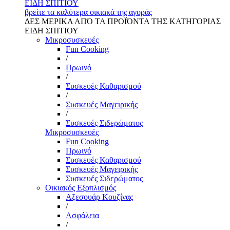
ΕΙΔΗ ΣΠΙΤΙΟΥ
βρείτε τα καλύτερα οικιακά της αγοράς
ΔΕΣ ΜΕΡΙΚΑ ΑΠΌ ΤΑ ΠΡΟΪΌΝΤΑ ΤΗΣ ΚΑΤΗΓΟΡΙΑΣ
ΕΙΔΗ ΣΠΙΤΙΟΥ
Μικροσυσκευές
Fun Cooking
/
Πρωινό
/
Συσκευές Καθαρισμού
/
Συσκευές Μαγειρικής
/
Συσκευές Σιδερώματος
Μικροσυσκευές
Fun Cooking
Πρωινό
Συσκευές Καθαρισμού
Συσκευές Μαγειρικής
Συσκευές Σιδερώματος
Οικιακός Εξοπλισμός
Αξεσουάρ Κουζίνας
/
Ασφάλεια
/