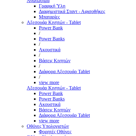
Αναλώσιμα
Γραφική Ύλη
Διαφημιστικά Σταντ - Αφισοθήκες
Μπαταρίες
Αξεσουάρ Κινητών - Tablet
Power Bank
/
Power Banks
/
Ακουστικά
/
Βάσεις Κινητών
/
Διάφορα Αξεσουάρ Tablet
/
view more
Αξεσουάρ Κινητών - Tablet
Power Bank
Power Banks
Ακουστικά
Βάσεις Κινητών
Διάφορα Αξεσουάρ Tablet
view more
Οθόνες Υπολογιστών
Φορητές Οθόνες