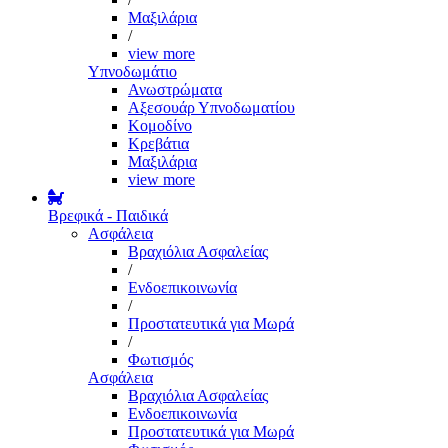
Μαξιλάρια
/
view more
Υπνοδωμάτιο
Ανωστρώματα
Αξεσουάρ Υπνοδωματίου
Κομοδίνο
Κρεβάτια
Μαξιλάρια
view more
Βρεφικά - Παιδικά
Ασφάλεια
Βραχιόλια Ασφαλείας
/
Ενδοεπικοινωνία
/
Προστατευτικά για Μωρά
/
Φωτισμός
Ασφάλεια
Βραχιόλια Ασφαλείας
Ενδοεπικοινωνία
Προστατευτικά για Μωρά