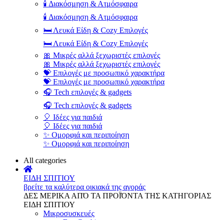
🕯️ Διακόσμηση & Ατμόσφαιρα
🕯️ Διακόσμηση & Ατμόσφαιρα
🛏️ Λευκά Είδη & Cozy Επιλογές
🛏️ Λευκά Είδη & Cozy Επιλογές
🎀 Μικρές αλλά ξεχωριστές επιλογές
🎀 Μικρές αλλά ξεχωριστές επιλογές
💝 Επιλογές με προσωπικό χαρακτήρα
💝 Επιλογές με προσωπικό χαρακτήρα
🎧 Tech επιλογές & gadgets
🎧 Tech επιλογές & gadgets
🎈 Ιδέες για παιδιά
🎈 Ιδέες για παιδιά
✨ Ομορφιά και περιποίηση
✨ Ομορφιά και περιποίηση
All categories
ΕΙΔΗ ΣΠΙΤΙΟΥ
βρείτε τα καλύτερα οικιακά της αγοράς
ΔΕΣ ΜΕΡΙΚΑ ΑΠΌ ΤΑ ΠΡΟΪΌΝΤΑ ΤΗΣ ΚΑΤΗΓΟΡΙΑΣ
ΕΙΔΗ ΣΠΙΤΙΟΥ
Μικροσυσκευές