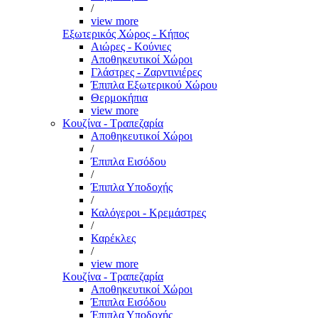
/
view more
Εξωτερικός Χώρος - Κήπος
Αιώρες - Κούνιες
Αποθηκευτικοί Χώροι
Γλάστρες - Ζαρντινιέρες
Έπιπλα Εξωτερικού Χώρου
Θερμοκήπια
view more
Κουζίνα - Τραπεζαρία
Αποθηκευτικοί Χώροι
/
Έπιπλα Εισόδου
/
Έπιπλα Υποδοχής
/
Καλόγεροι - Κρεμάστρες
/
Καρέκλες
/
view more
Κουζίνα - Τραπεζαρία
Αποθηκευτικοί Χώροι
Έπιπλα Εισόδου
Έπιπλα Υποδοχής