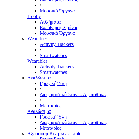
/
Μουσικά Όργανα
Hobby
Αθλήματα
Ελεύθερος Χρόνος
Μουσικά Όργανα
Wearables
Activity Trackers
/
Smartwatches
Wearables
Activity Trackers
Smartwatches
Αναλώσιμα
Γραφική Ύλη
/
Διαφημιστικά Σταντ - Αφισοθήκες
/
Μπαταρίες
Αναλώσιμα
Γραφική Ύλη
Διαφημιστικά Σταντ - Αφισοθήκες
Μπαταρίες
Αξεσουάρ Κινητών - Tablet