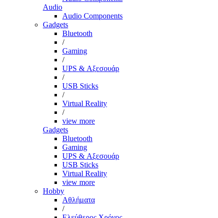
Audio
Audio Components
Gadgets
Bluetooth
/
Gaming
/
UPS & Αξεσουάρ
/
USB Sticks
/
Virtual Reality
/
view more
Gadgets
Bluetooth
Gaming
UPS & Αξεσουάρ
USB Sticks
Virtual Reality
view more
Hobby
Αθλήματα
/
Ελεύθερος Χρόνος