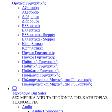
Όργανα Γυμναστικής
Αξεσουάρ
Αξεσουάρ
Διάδρομοι
Διάδρομοι
Ελλειπτικά
Ελλειπτικά
Ελλειπτικά - Stepper
Ελλειπτικά - Stepper
Κωπηλατικές
Κωπηλατικές
Πάγκοι Γυμναστικής
Πάγκοι Γυμναστικής
Παθητική Γυμναστική
Παθητική Γυμναστική
Ποδήλατα Γυμναστικής
Ποδήλατα Γυμναστικής
Πολυόργανα και Μηχανήματα Γυμναστικής
Πολυόργανα και Μηχανήματα Γυμναστικής
Τεχνολογία
Big Sales
ΔΕΣ ΜΕΡΙΚΑ ΑΠΌ ΤΑ ΠΡΟΪΌΝΤΑ ΤΗΣ ΚΑΤΗΓΟΡΙΑΣ
ΤΕΧΝΟΛΟΓΙΑ
Audio
Audio Components