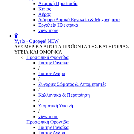
Aτομική Προστασία
Kήπος
Αέρας
Διάφορα Δομικά Εργαλεία & Μηχανήματα
Εργαλεία Ηλεκτρικά
view more
Υγεία - Ομορφιά
NEW
ΔΕΣ ΜΕΡΙΚΑ ΑΠΌ ΤΑ ΠΡΟΪΌΝΤΑ ΤΗΣ ΚΑΤΗΓΟΡΙΑΣ
ΥΓΕΙΑ ΚΑΙ ΟΜΟΡΦΙΑ
Προσωπική Φροντίδα
Για την Γυναίκα
/
Για τον Άνδρα
/
Ζυγαριές Σώματος & Λιπομετρητές
/
Καλλυντικά & Περιποίηση
/
Στοματική Υγιεινή
/
view more
Προσωπική Φροντίδα
Για την Γυναίκα
Για τον Άνδρα