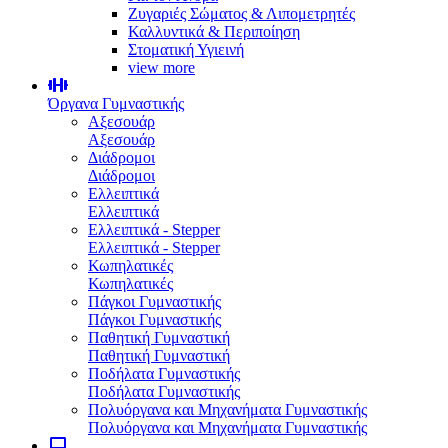
Ζυγαριές Σώματος & Λιπομετρητές
Καλλυντικά & Περιποίηση
Στοματική Υγιεινή
view more
Όργανα Γυμναστικής
Αξεσουάρ
Αξεσουάρ
Διάδρομοι
Διάδρομοι
Ελλειπτικά
Ελλειπτικά
Ελλειπτικά - Stepper
Ελλειπτικά - Stepper
Κωπηλατικές
Κωπηλατικές
Πάγκοι Γυμναστικής
Πάγκοι Γυμναστικής
Παθητική Γυμναστική
Παθητική Γυμναστική
Ποδήλατα Γυμναστικής
Ποδήλατα Γυμναστικής
Πολυόργανα και Μηχανήματα Γυμναστικής
Πολυόργανα και Μηχανήματα Γυμναστικής