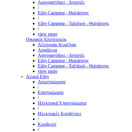
Αφυγραντήρες - Ιονιστές
/
Είδη Camping - Θαλάσσης
/
Είδη Camping - Ταξιδιού - Θαλάσσης
/
view more
Οικιακός Εξοπλισμός
Αξεσουάρ Κουζίνας
Ασφάλεια
Αφυγραντήρες - Ιονιστές
Είδη Camping - Θαλάσσης
Είδη Camping - Ταξιδιού - Θαλάσσης
view more
Λευκά Είδη
Ανωστρώματα
/
Επιστρώματα
/
Ηλεκτρικά Υποστρώματα
/
Ηλεκτρικές Κουβέρτες
/
Κουβερλί
/