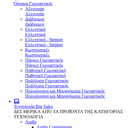
Όργανα Γυμναστικής
Αξεσουάρ
Αξεσουάρ
Διάδρομοι
Διάδρομοι
Ελλειπτικά
Ελλειπτικά
Ελλειπτικά - Stepper
Ελλειπτικά - Stepper
Κωπηλατικές
Κωπηλατικές
Πάγκοι Γυμναστικής
Πάγκοι Γυμναστικής
Παθητική Γυμναστική
Παθητική Γυμναστική
Ποδήλατα Γυμναστικής
Ποδήλατα Γυμναστικής
Πολυόργανα και Μηχανήματα Γυμναστικής
Πολυόργανα και Μηχανήματα Γυμναστικής
Τεχνολογία
Big Sales
ΔΕΣ ΜΕΡΙΚΑ ΑΠΌ ΤΑ ΠΡΟΪΌΝΤΑ ΤΗΣ ΚΑΤΗΓΟΡΙΑΣ
ΤΕΧΝΟΛΟΓΙΑ
Audio
Audio Components