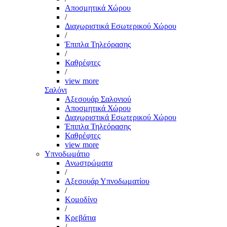
Αποσμητικά Χώρου
/
Διαχωριστικά Εσωτερικού Χώρου
/
Έπιπλα Τηλεόρασης
/
Καθρέφτες
/
view more
Σαλόνι
Αξεσουάρ Σαλονιού
Αποσμητικά Χώρου
Διαχωριστικά Εσωτερικού Χώρου
Έπιπλα Τηλεόρασης
Καθρέφτες
view more
Υπνοδωμάτιο
Ανωστρώματα
/
Αξεσουάρ Υπνοδωματίου
/
Κομοδίνο
/
Κρεβάτια
/