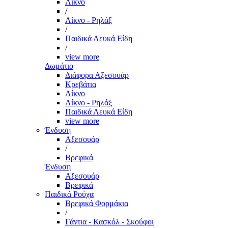
Λίκνο
/
Λίκνο - Ρηλάξ
/
Παιδικά Λευκά Είδη
/
view more
Δωμάτιο
Διάφορα Αξεσουάρ
Κρεβάτια
Λίκνο
Λίκνο - Ρηλάξ
Παιδικά Λευκά Είδη
view more
Ένδυση
Αξεσουάρ
/
Βρεφικά
Ένδυση
Αξεσουάρ
Βρεφικά
Παιδικά Ρούχα
Βρεφικά Φορμάκια
/
Γάντια - Κασκόλ - Σκούφοι