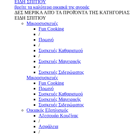
ΕΙΔΗ ΣΠΙΤΙΟΥ
βρείτε τα καλύτερα οικιακά της αγοράς
ΔΕΣ ΜΕΡΙΚΑ ΑΠΌ ΤΑ ΠΡΟΪΌΝΤΑ ΤΗΣ ΚΑΤΗΓΟΡΙΑΣ
ΕΙΔΗ ΣΠΙΤΙΟΥ
Μικροσυσκευές
Fun Cooking
/
Πρωινό
/
Συσκευές Καθαρισμού
/
Συσκευές Μαγειρικής
/
Συσκευές Σιδερώματος
Μικροσυσκευές
Fun Cooking
Πρωινό
Συσκευές Καθαρισμού
Συσκευές Μαγειρικής
Συσκευές Σιδερώματος
Οικιακός Εξοπλισμός
Αξεσουάρ Κουζίνας
/
Ασφάλεια
/