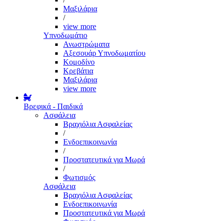
Μαξιλάρια
/
view more
Υπνοδωμάτιο
Ανωστρώματα
Αξεσουάρ Υπνοδωματίου
Κομοδίνο
Κρεβάτια
Μαξιλάρια
view more
Βρεφικά - Παιδικά
Ασφάλεια
Βραχιόλια Ασφαλείας
/
Ενδοεπικοινωνία
/
Προστατευτικά για Μωρά
/
Φωτισμός
Ασφάλεια
Βραχιόλια Ασφαλείας
Ενδοεπικοινωνία
Προστατευτικά για Μωρά