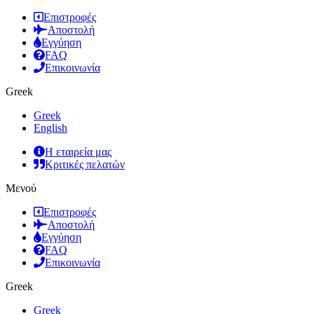
Επιστροφές
Αποστολή
Εγγύηση
FAQ
Επικοινωνία
Greek
Greek
English
Η εταιρεία μας
Κριτικές πελατών
Μενού
Επιστροφές
Αποστολή
Εγγύηση
FAQ
Επικοινωνία
Greek
Greek