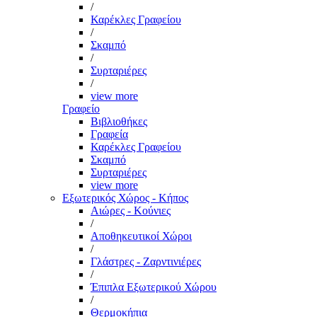
/
Καρέκλες Γραφείου
/
Σκαμπό
/
Συρταριέρες
/
view more
Γραφείο
Βιβλιοθήκες
Γραφεία
Καρέκλες Γραφείου
Σκαμπό
Συρταριέρες
view more
Εξωτερικός Χώρος - Κήπος
Αιώρες - Κούνιες
/
Αποθηκευτικοί Χώροι
/
Γλάστρες - Ζαρντινιέρες
/
Έπιπλα Εξωτερικού Χώρου
/
Θερμοκήπια