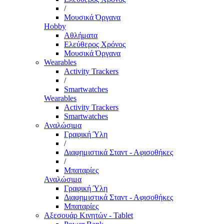
/
Μουσικά Όργανα
Hobby
Αθλήματα
Ελεύθερος Χρόνος
Μουσικά Όργανα
Wearables
Activity Trackers
/
Smartwatches
Wearables
Activity Trackers
Smartwatches
Αναλώσιμα
Γραφική Ύλη
/
Διαφημιστικά Σταντ - Αφισοθήκες
/
Μπαταρίες
Αναλώσιμα
Γραφική Ύλη
Διαφημιστικά Σταντ - Αφισοθήκες
Μπαταρίες
Αξεσουάρ Κινητών - Tablet