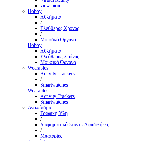
view more
Hobby
Αθλήματα
/
Ελεύθερος Χρόνος
/
Μουσικά Όργανα
Hobby
Αθλήματα
Ελεύθερος Χρόνος
Μουσικά Όργανα
Wearables
Activity Trackers
/
Smartwatches
Wearables
Activity Trackers
Smartwatches
Αναλώσιμα
Γραφική Ύλη
/
Διαφημιστικά Σταντ - Αφισοθήκες
/
Μπαταρίες