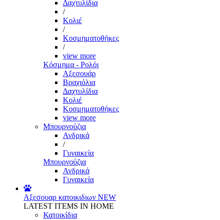
Δαχτυλίδια
/
Κολιέ
/
Κοσμηματοθήκες
/
view more
Κόσμημα - Ρολόι
Αξεσουάρ
Βραχιόλια
Δαχτυλίδια
Κολιέ
Κοσμηματοθήκες
view more
Μπουρνούζια
Ανδρικά
/
Γυναικεία
Μπουρνούζια
Ανδρικά
Γυναικεία
Αξεσουαρ κατοικιδιων
NEW
LATEST ITEMS IN HOME
Κατοικίδια