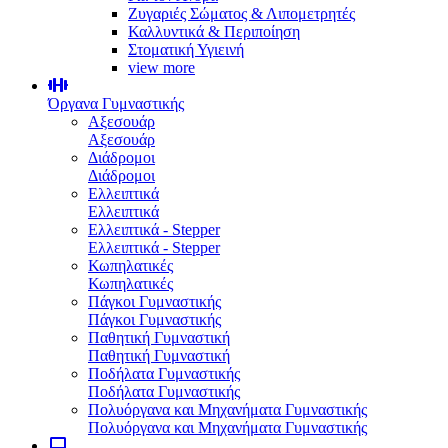
Ζυγαριές Σώματος & Λιπομετρητές
Καλλυντικά & Περιποίηση
Στοματική Υγιεινή
view more
Όργανα Γυμναστικής
Αξεσουάρ
Αξεσουάρ
Διάδρομοι
Διάδρομοι
Ελλειπτικά
Ελλειπτικά
Ελλειπτικά - Stepper
Ελλειπτικά - Stepper
Κωπηλατικές
Κωπηλατικές
Πάγκοι Γυμναστικής
Πάγκοι Γυμναστικής
Παθητική Γυμναστική
Παθητική Γυμναστική
Ποδήλατα Γυμναστικής
Ποδήλατα Γυμναστικής
Πολυόργανα και Μηχανήματα Γυμναστικής
Πολυόργανα και Μηχανήματα Γυμναστικής