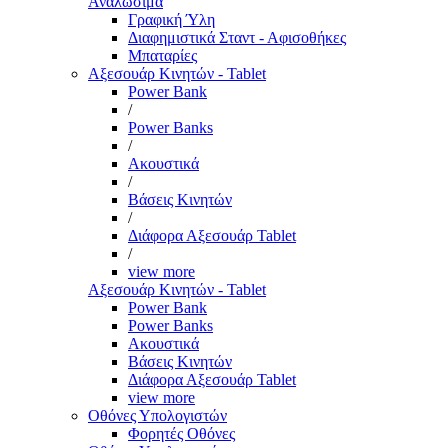
Αναλώσιμα
Γραφική Ύλη
Διαφημιστικά Σταντ - Αφισοθήκες
Μπαταρίες
Αξεσουάρ Κινητών - Tablet
Power Bank
/
Power Banks
/
Ακουστικά
/
Βάσεις Κινητών
/
Διάφορα Αξεσουάρ Tablet
/
view more
Αξεσουάρ Κινητών - Tablet
Power Bank
Power Banks
Ακουστικά
Βάσεις Κινητών
Διάφορα Αξεσουάρ Tablet
view more
Οθόνες Υπολογιστών
Φορητές Οθόνες