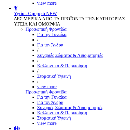
view more
Υγεία - Ομορφιά
NEW
ΔΕΣ ΜΕΡΙΚΑ ΑΠΌ ΤΑ ΠΡΟΪΌΝΤΑ ΤΗΣ ΚΑΤΗΓΟΡΙΑΣ
ΥΓΕΙΑ ΚΑΙ ΟΜΟΡΦΙΑ
Προσωπική Φροντίδα
Για την Γυναίκα
/
Για τον Άνδρα
/
Ζυγαριές Σώματος & Λιπομετρητές
/
Καλλυντικά & Περιποίηση
/
Στοματική Υγιεινή
/
view more
Προσωπική Φροντίδα
Για την Γυναίκα
Για τον Άνδρα
Ζυγαριές Σώματος & Λιπομετρητές
Καλλυντικά & Περιποίηση
Στοματική Υγιεινή
view more