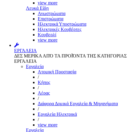
view more
Λευκά Είδη
Ανωστρώματα
Επιστρώματα
Ηλεκτρικά Υποστρώματα
Ηλεκτρικές Κουβέρτες
Κουβερλί
view more
ΕΡΓΑΛΕΙΑ
ΔΕΣ ΜΕΡΙΚΑ ΑΠΌ ΤΑ ΠΡΟΪΌΝΤΑ ΤΗΣ ΚΑΤΗΓΟΡΙΑΣ
ΕΡΓΑΛΕΙΑ
Εργαλεία
Aτομική Προστασία
/
Kήπος
/
Αέρας
/
Διάφορα Δομικά Εργαλεία & Μηχανήματα
/
Εργαλεία Ηλεκτρικά
/
view more
Εργαλεία