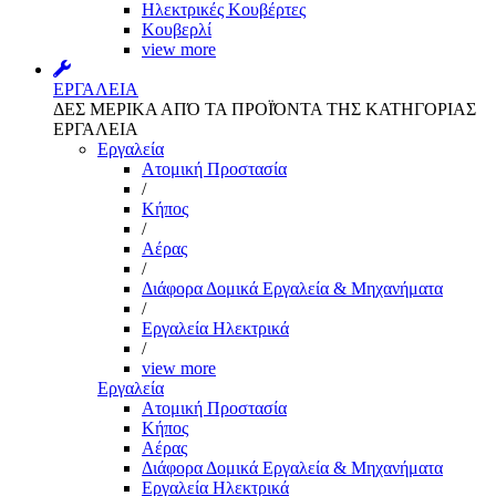
Ηλεκτρικές Κουβέρτες
Κουβερλί
view more
ΕΡΓΑΛΕΙΑ
ΔΕΣ ΜΕΡΙΚΑ ΑΠΌ ΤΑ ΠΡΟΪΌΝΤΑ ΤΗΣ ΚΑΤΗΓΟΡΙΑΣ
ΕΡΓΑΛΕΙΑ
Εργαλεία
Aτομική Προστασία
/
Kήπος
/
Αέρας
/
Διάφορα Δομικά Εργαλεία & Μηχανήματα
/
Εργαλεία Ηλεκτρικά
/
view more
Εργαλεία
Aτομική Προστασία
Kήπος
Αέρας
Διάφορα Δομικά Εργαλεία & Μηχανήματα
Εργαλεία Ηλεκτρικά