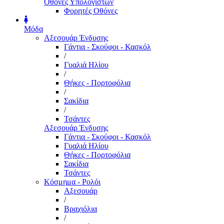
Οθόνες Υπολογιστών
Φορητές Οθόνες
Μόδα
Αξεσουάρ Ένδυσης
Γάντια - Σκούφοι - Κασκόλ
/
Γυαλιά Ηλίου
/
Θήκες - Πορτοφόλια
/
Σακίδια
/
Τσάντες
Αξεσουάρ Ένδυσης
Γάντια - Σκούφοι - Κασκόλ
Γυαλιά Ηλίου
Θήκες - Πορτοφόλια
Σακίδια
Τσάντες
Κόσμημα - Ρολόι
Αξεσουάρ
/
Βραχιόλια
/