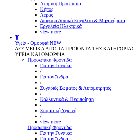
Aτομική Προστασία
Kήπος
Αέρας
Διάφορα Δομικά Εργαλεία & Μηχανήματα
Εργαλεία Ηλεκτρικά
view more
Υγεία - Ομορφιά
NEW
ΔΕΣ ΜΕΡΙΚΑ ΑΠΌ ΤΑ ΠΡΟΪΌΝΤΑ ΤΗΣ ΚΑΤΗΓΟΡΙΑΣ
ΥΓΕΙΑ ΚΑΙ ΟΜΟΡΦΙΑ
Προσωπική Φροντίδα
Για την Γυναίκα
/
Για τον Άνδρα
/
Ζυγαριές Σώματος & Λιπομετρητές
/
Καλλυντικά & Περιποίηση
/
Στοματική Υγιεινή
/
view more
Προσωπική Φροντίδα
Για την Γυναίκα
Για τον Άνδρα