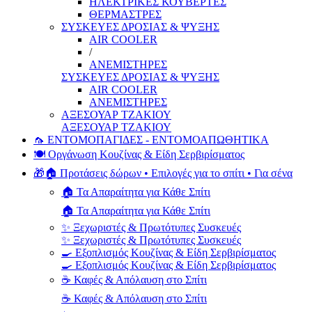
ΗΛΕΚΤΡΙΚΕΣ ΚΟΥΒΕΡΤΕΣ
ΘΕΡΜΑΣΤΡΕΣ
ΣΥΣΚΕΥΕΣ ΔΡΟΣΙΑΣ & ΨΥΞΗΣ
AIR COOLER
/
ΑΝΕΜΙΣΤΗΡΕΣ
ΣΥΣΚΕΥΕΣ ΔΡΟΣΙΑΣ & ΨΥΞΗΣ
AIR COOLER
ΑΝΕΜΙΣΤΗΡΕΣ
ΑΞΕΣΟΥΑΡ ΤΖΑΚΙΟΥ
ΑΞΕΣΟΥΑΡ ΤΖΑΚΙΟΥ
🦟 ΕΝΤΟΜΟΠΑΓΙΔΕΣ - ΕΝΤΟΜΟΑΠΩΘΗΤΙΚΑ
🍽️ Οργάνωση Κουζίνας & Είδη Σερβιρίσματος
🎁🏠 Προτάσεις δώρων • Επιλογές για το σπίτι • Για σένα
🏠 Τα Απαραίτητα για Κάθε Σπίτι
🏠 Τα Απαραίτητα για Κάθε Σπίτι
✨ Ξεχωριστές & Πρωτότυπες Συσκευές
✨ Ξεχωριστές & Πρωτότυπες Συσκευές
🍳 Εξοπλισμός Κουζίνας & Είδη Σερβιρίσματος
🍳 Εξοπλισμός Κουζίνας & Είδη Σερβιρίσματος
☕ Καφές & Απόλαυση στο Σπίτι
☕ Καφές & Απόλαυση στο Σπίτι