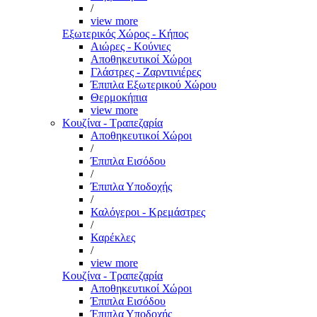
/
view more
Εξωτερικός Χώρος - Κήπος
Αιώρες - Κούνιες
Αποθηκευτικοί Χώροι
Γλάστρες - Ζαρντινιέρες
Έπιπλα Εξωτερικού Χώρου
Θερμοκήπια
view more
Κουζίνα - Τραπεζαρία
Αποθηκευτικοί Χώροι
/
Έπιπλα Εισόδου
/
Έπιπλα Υποδοχής
/
Καλόγεροι - Κρεμάστρες
/
Καρέκλες
/
view more
Κουζίνα - Τραπεζαρία
Αποθηκευτικοί Χώροι
Έπιπλα Εισόδου
Έπιπλα Υποδοχής