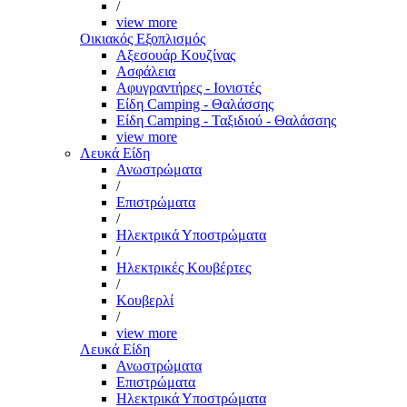
/
view more
Οικιακός Εξοπλισμός
Αξεσουάρ Κουζίνας
Ασφάλεια
Αφυγραντήρες - Ιονιστές
Είδη Camping - Θαλάσσης
Είδη Camping - Ταξιδιού - Θαλάσσης
view more
Λευκά Είδη
Ανωστρώματα
/
Επιστρώματα
/
Ηλεκτρικά Υποστρώματα
/
Ηλεκτρικές Κουβέρτες
/
Κουβερλί
/
view more
Λευκά Είδη
Ανωστρώματα
Επιστρώματα
Ηλεκτρικά Υποστρώματα