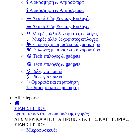
🕯️ Διακόσμηση & Ατμόσφαιρα
🕯️ Διακόσμηση & Ατμόσφαιρα
🛏️ Λευκά Είδη & Cozy Επιλογές
🛏️ Λευκά Είδη & Cozy Επιλογές
🎀 Μικρές αλλά ξεχωριστές επιλογές
🎀 Μικρές αλλά ξεχωριστές επιλογές
💝 Επιλογές με προσωπικό χαρακτήρα
💝 Επιλογές με προσωπικό χαρακτήρα
🎧 Tech επιλογές & gadgets
🎧 Tech επιλογές & gadgets
🎈 Ιδέες για παιδιά
🎈 Ιδέες για παιδιά
✨ Ομορφιά και περιποίηση
✨ Ομορφιά και περιποίηση
All categories
ΕΙΔΗ ΣΠΙΤΙΟΥ
βρείτε τα καλύτερα οικιακά της αγοράς
ΔΕΣ ΜΕΡΙΚΑ ΑΠΌ ΤΑ ΠΡΟΪΌΝΤΑ ΤΗΣ ΚΑΤΗΓΟΡΙΑΣ
ΕΙΔΗ ΣΠΙΤΙΟΥ
Μικροσυσκευές