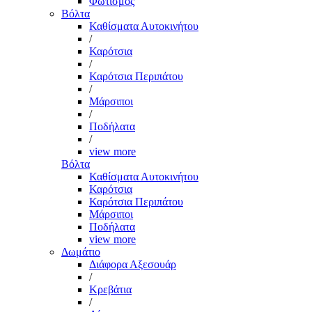
Φωτισμός
Βόλτα
Καθίσματα Αυτοκινήτου
/
Καρότσια
/
Καρότσια Περιπάτου
/
Μάρσιποι
/
Ποδήλατα
/
view more
Βόλτα
Καθίσματα Αυτοκινήτου
Καρότσια
Καρότσια Περιπάτου
Μάρσιποι
Ποδήλατα
view more
Δωμάτιο
Διάφορα Αξεσουάρ
/
Κρεβάτια
/