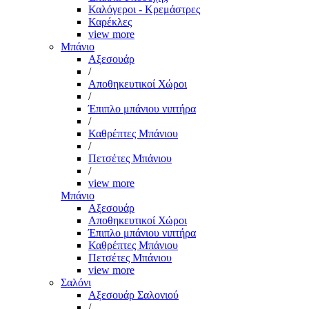
Καλόγεροι - Κρεμάστρες
Καρέκλες
view more
Μπάνιο
Αξεσουάρ
/
Αποθηκευτικοί Χώροι
/
Έπιπλο μπάνιου νιπτήρα
/
Καθρέπτες Μπάνιου
/
Πετσέτες Μπάνιου
/
view more
Μπάνιο
Αξεσουάρ
Αποθηκευτικοί Χώροι
Έπιπλο μπάνιου νιπτήρα
Καθρέπτες Μπάνιου
Πετσέτες Μπάνιου
view more
Σαλόνι
Αξεσουάρ Σαλονιού
/