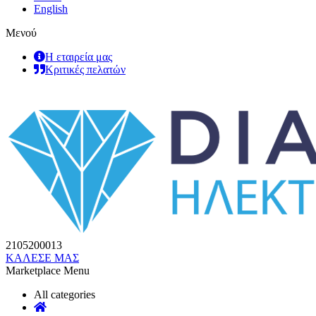
English
Μενού
Η εταιρεία μας
Κριτικές πελατών
2105200013
ΚΑΛΕΣΕ ΜΑΣ
Marketplace Menu
All categories