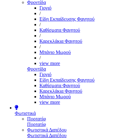
Φροντίδα
Γιογιό
/
Είδη Εκπαίδευσης Φαγητού
/
Καθίσματα Φαγητού
/
Καρεκλάκια Φαγητού
/
Μπάνιο Μωρού
/
view more
Φροντίδα
Γιογιό
Είδη Εκπαίδευσης Φαγητού
Καθίσματα Φαγητού
Καρεκλάκια Φαγητού
Μπάνιο Μωρού
view more
Φωτιστικά
Πορτατίφ
Πορτατίφ
Φωτιστικά Δαπέδου
Φωτιστικά Δαπέδου