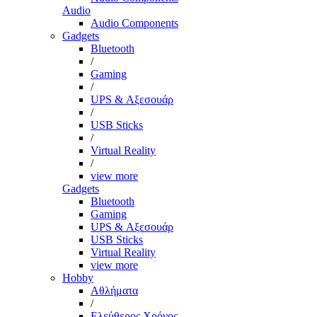
Audio
Audio Components
Gadgets
Bluetooth
/
Gaming
/
UPS & Αξεσουάρ
/
USB Sticks
/
Virtual Reality
/
view more
Gadgets
Bluetooth
Gaming
UPS & Αξεσουάρ
USB Sticks
Virtual Reality
view more
Hobby
Αθλήματα
/
Ελεύθερος Χρόνος