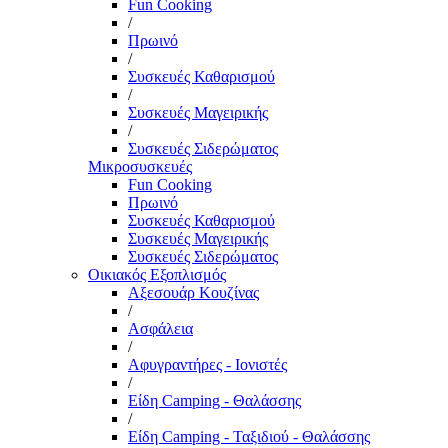
Fun Cooking
/
Πρωινό
/
Συσκευές Καθαρισμού
/
Συσκευές Μαγειρικής
/
Συσκευές Σιδερώματος
Μικροσυσκευές
Fun Cooking
Πρωινό
Συσκευές Καθαρισμού
Συσκευές Μαγειρικής
Συσκευές Σιδερώματος
Οικιακός Εξοπλισμός
Αξεσουάρ Κουζίνας
/
Ασφάλεια
/
Αφυγραντήρες - Ιονιστές
/
Είδη Camping - Θαλάσσης
/
Είδη Camping - Ταξιδιού - Θαλάσσης