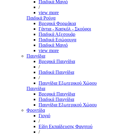
Παιδικά Μαγιό
/
view more
Παιδικά Ρούχα
Βρεφικά Φορμάκια
Γάντια - Κασκόλ - Σκούφοι
Παιδικά Αξεσουάρ
Παιδικά Εσώρουχα
Παιδικά Μαγιό
view more
Παιχνίδια
Βρεφικά Παιχνίδια
/
Παιδικά Παιχνίδια
/
Παιχνίδια Εξωτερικού Χώρου
Παιχνίδια
Βρεφικά Παιχνίδια
Παιδικά Παιχνίδια
Παιχνίδια Εξωτερικού Χώρου
Φροντίδα
Γιογιό
/
Είδη Εκπαίδευσης Φαγητού
/