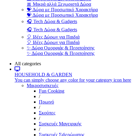
🎀 Μικρά αλλά Ξεχωριστά Δώρα
💝 Δώρα με Προσωπικό Χαρακτήρα
💝 Δώρα με Προσωπικό Χαρακτήρα
🎧 Tech Δώρα & Gadgets
🎧 Tech Δώρα & Gadgets
🎈 Ιδέες Δώρων για Παιδιά
🎈 Ιδέες Δώρων για Παιδιά
✨ Δώρα Ομορφιάς & Περιποίησης
✨ Δώρα Ομορφιάς & Περιποίησης
All categories
HOUSEHOLD & GARDEN
You can simply choose any color for your category icon here
Μικροσυσκευές
Fun Cooking
/
Πρωινό
/
Σκούπες
/
Συσκευές Μαγειρικής
/
Συσκευές Σιδερώματος