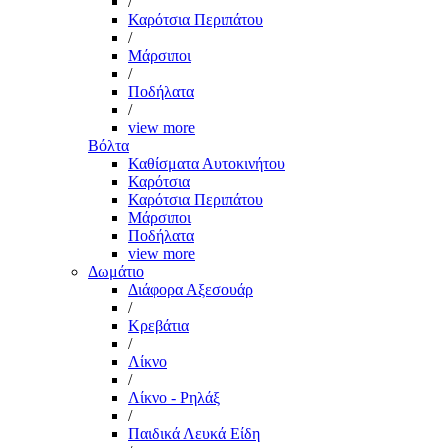
/
Καρότσια Περιπάτου
/
Μάρσιποι
/
Ποδήλατα
/
view more
Βόλτα
Καθίσματα Αυτοκινήτου
Καρότσια
Καρότσια Περιπάτου
Μάρσιποι
Ποδήλατα
view more
Δωμάτιο
Διάφορα Αξεσουάρ
/
Κρεβάτια
/
Λίκνο
/
Λίκνο - Ρηλάξ
/
Παιδικά Λευκά Είδη