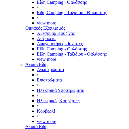
Είδη Camping - Θαλάσσης
/
Είδη Camping - Ταξιδιού - Θαλάσσης
/
view more
Οικιακός Εξοπλισμός
Αξεσουάρ Κουζίνας
Ασφάλεια
Αφυγραντήρες - Ιονιστές
Είδη Camping - Θαλάσσης
Είδη Camping - Ταξιδιού - Θαλάσσης
view more
Λευκά Είδη
Ανωστρώματα
/
Επιστρώματα
/
Ηλεκτρικά Υποστρώματα
/
Ηλεκτρικές Κουβέρτες
/
Κουβερλί
/
view more
Λευκά Είδη