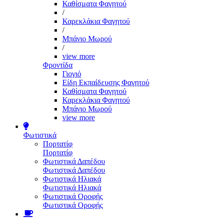
Καθίσματα Φαγητού
/
Καρεκλάκια Φαγητού
/
Μπάνιο Μωρού
/
view more
Φροντίδα
Γιογιό
Είδη Εκπαίδευσης Φαγητού
Καθίσματα Φαγητού
Καρεκλάκια Φαγητού
Μπάνιο Μωρού
view more
Φωτιστικά
Πορτατίφ
Πορτατίφ
Φωτιστικά Δαπέδου
Φωτιστικά Δαπέδου
Φωτιστικά Ηλιακά
Φωτιστικά Ηλιακά
Φωτιστικά Οροφής
Φωτιστικά Οροφής