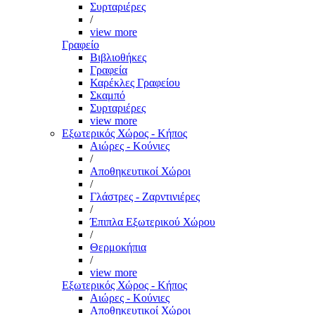
Συρταριέρες
/
view more
Γραφείο
Βιβλιοθήκες
Γραφεία
Καρέκλες Γραφείου
Σκαμπό
Συρταριέρες
view more
Εξωτερικός Χώρος - Κήπος
Αιώρες - Κούνιες
/
Αποθηκευτικοί Χώροι
/
Γλάστρες - Ζαρντινιέρες
/
Έπιπλα Εξωτερικού Χώρου
/
Θερμοκήπια
/
view more
Εξωτερικός Χώρος - Κήπος
Αιώρες - Κούνιες
Αποθηκευτικοί Χώροι