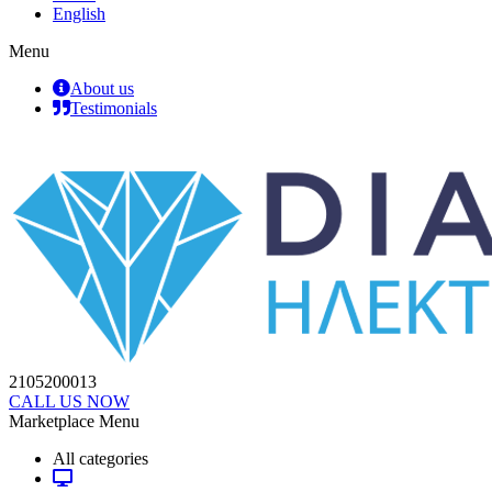
English
Menu
About us
Testimonials
2105200013
CALL US NOW
Marketplace Menu
All categories