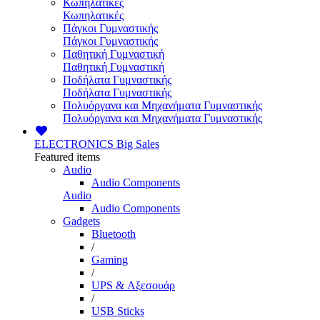
Κωπηλατικές
Κωπηλατικές
Πάγκοι Γυμναστικής
Πάγκοι Γυμναστικής
Παθητική Γυμναστική
Παθητική Γυμναστική
Ποδήλατα Γυμναστικής
Ποδήλατα Γυμναστικής
Πολυόργανα και Μηχανήματα Γυμναστικής
Πολυόργανα και Μηχανήματα Γυμναστικής
ELECTRONICS
Big Sales
Featured items
Audio
Audio Components
Audio
Audio Components
Gadgets
Bluetooth
/
Gaming
/
UPS & Αξεσουάρ
/
USB Sticks