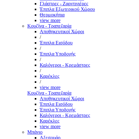
Γλάστρες - Ζαρντινιέρες
Έπιπλα Εξωτερικού Χώρου
Θερμοκήπια
view more
Κουζίνα - Τραπεζαρία
Αποθηκευτικοί Χώροι
/
Έπιπλα Εισόδου
/
Έπιπλα Υποδοχής
/
Καλόγεροι - Κρεμάστρες
/
Καρέκλες
/
view more
Κουζίνα - Τραπεζαρία
Αποθηκευτικοί Χώροι
Έπιπλα Εισόδου
Έπιπλα Υποδοχής
Καλόγεροι - Κρεμάστρες
Καρέκλες
view more
Μπάνιο
Αξεσουάρ