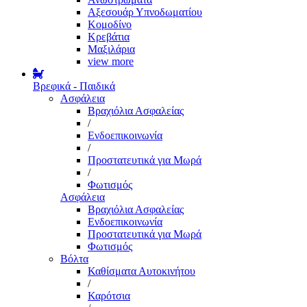
Αξεσουάρ Υπνοδωματίου
Κομοδίνο
Κρεβάτια
Μαξιλάρια
view more
Βρεφικά - Παιδικά
Ασφάλεια
Βραχιόλια Ασφαλείας
/
Ενδοεπικοινωνία
/
Προστατευτικά για Μωρά
/
Φωτισμός
Ασφάλεια
Βραχιόλια Ασφαλείας
Ενδοεπικοινωνία
Προστατευτικά για Μωρά
Φωτισμός
Βόλτα
Καθίσματα Αυτοκινήτου
/
Καρότσια