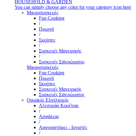
HOUSEHOLD & GARDEN
You can simply choose any color for your category icon here
Μικροσυσκευές
Fun Cooking
/
Πρωινό
/
Σκούπες
/
Συσκευές Μαγειρικής
/
Συσκευές Σιδερώματος
Μικροσυσκευές
Fun Cooking
Πρωινό
Σκούπες
Συσκευές Μαγειρικής
Συσκευές Σιδερώματος
Οικιακός Εξοπλισμός
Αξεσουάρ Κουζίνας
/
Ασφάλεια
/
Αφυγραντήρες - Ιονιστές
/