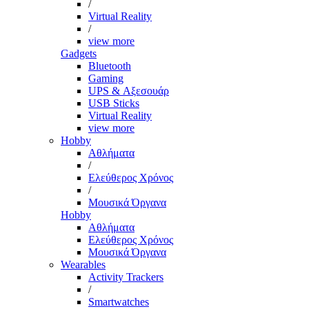
/
Virtual Reality
/
view more
Gadgets
Bluetooth
Gaming
UPS & Αξεσουάρ
USB Sticks
Virtual Reality
view more
Hobby
Αθλήματα
/
Ελεύθερος Χρόνος
/
Μουσικά Όργανα
Hobby
Αθλήματα
Ελεύθερος Χρόνος
Μουσικά Όργανα
Wearables
Activity Trackers
/
Smartwatches