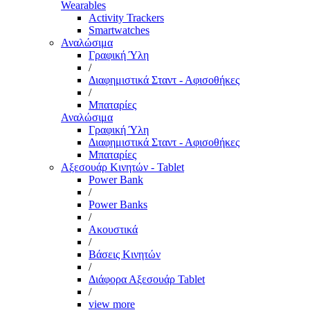
Wearables
Activity Trackers
Smartwatches
Αναλώσιμα
Γραφική Ύλη
/
Διαφημιστικά Σταντ - Αφισοθήκες
/
Μπαταρίες
Αναλώσιμα
Γραφική Ύλη
Διαφημιστικά Σταντ - Αφισοθήκες
Μπαταρίες
Αξεσουάρ Κινητών - Tablet
Power Bank
/
Power Banks
/
Ακουστικά
/
Βάσεις Κινητών
/
Διάφορα Αξεσουάρ Tablet
/
view more