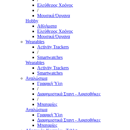
Ελεύθερος Χρόνος
/
Μουσικά Όργανα
Hobby
Αθλήματα
Ελεύθερος Χρόνος
Μουσικά Όργανα
Wearables
Activity Trackers
/
Smartwatches
Wearables
Activity Trackers
Smartwatches
Αναλώσιμα
Γραφική Ύλη
/
Διαφημιστικά Σταντ - Αφισοθήκες
/
Μπαταρίες
Αναλώσιμα
Γραφική Ύλη
Διαφημιστικά Σταντ - Αφισοθήκες
Μπαταρίες