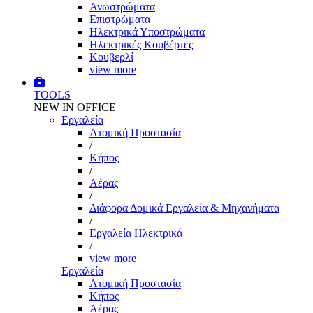
Ανωστρώματα
Επιστρώματα
Ηλεκτρικά Υποστρώματα
Ηλεκτρικές Κουβέρτες
Κουβερλί
view more
TOOLS
NEW IN OFFICE
Εργαλεία
Aτομική Προστασία
/
Kήπος
/
Αέρας
/
Διάφορα Δομικά Εργαλεία & Μηχανήματα
/
Εργαλεία Ηλεκτρικά
/
view more
Εργαλεία
Aτομική Προστασία
Kήπος
Αέρας