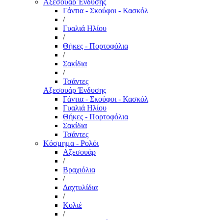
Αξεσουάρ Ένδυσης
Γάντια - Σκούφοι - Κασκόλ
/
Γυαλιά Ηλίου
/
Θήκες - Πορτοφόλια
/
Σακίδια
/
Τσάντες
Αξεσουάρ Ένδυσης
Γάντια - Σκούφοι - Κασκόλ
Γυαλιά Ηλίου
Θήκες - Πορτοφόλια
Σακίδια
Τσάντες
Κόσμημα - Ρολόι
Αξεσουάρ
/
Βραχιόλια
/
Δαχτυλίδια
/
Κολιέ
/