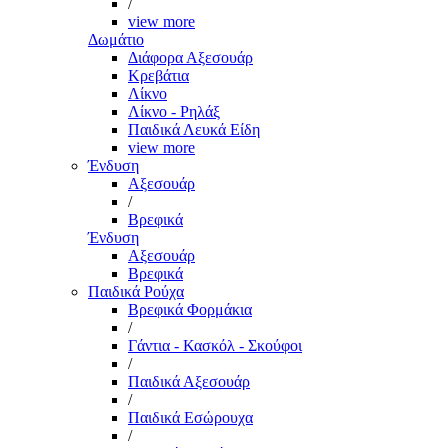
/
view more
Δωμάτιο
Διάφορα Αξεσουάρ
Κρεβάτια
Λίκνο
Λίκνο - Ρηλάξ
Παιδικά Λευκά Είδη
view more
Ένδυση
Αξεσουάρ
/
Βρεφικά
Ένδυση
Αξεσουάρ
Βρεφικά
Παιδικά Ρούχα
Βρεφικά Φορμάκια
/
Γάντια - Κασκόλ - Σκούφοι
/
Παιδικά Αξεσουάρ
/
Παιδικά Εσώρουχα
/