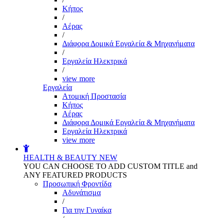
Kήπος
/
Αέρας
/
Διάφορα Δομικά Εργαλεία & Μηχανήματα
/
Εργαλεία Ηλεκτρικά
/
view more
Εργαλεία
Aτομική Προστασία
Kήπος
Αέρας
Διάφορα Δομικά Εργαλεία & Μηχανήματα
Εργαλεία Ηλεκτρικά
view more
HEALTH & BEAUTY
NEW
YOU CAN CHOOSE TO ADD CUSTOM TITLE and
ANY FEATURED PRODUCTS
Προσωπική Φροντίδα
Αδυνάτισμα
/
Για την Γυναίκα