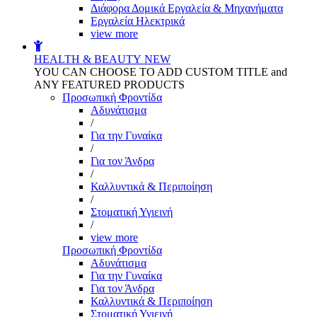
Διάφορα Δομικά Εργαλεία & Μηχανήματα
Εργαλεία Ηλεκτρικά
view more
HEALTH & BEAUTY
NEW
YOU CAN CHOOSE TO ADD CUSTOM TITLE and
ANY FEATURED PRODUCTS
Προσωπική Φροντίδα
Αδυνάτισμα
/
Για την Γυναίκα
/
Για τον Άνδρα
/
Καλλυντικά & Περιποίηση
/
Στοματική Υγιεινή
/
view more
Προσωπική Φροντίδα
Αδυνάτισμα
Για την Γυναίκα
Για τον Άνδρα
Καλλυντικά & Περιποίηση
Στοματική Υγιεινή