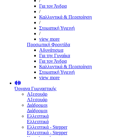
/
Για τον Άνδρα
/
Καλλυντικά & Περιποίηση
/
Στοματική Υγιεινή
/
view more
Προσωπική Φροντίδα
Αδυνάτισμα
Για την Γυναίκα
Για τον Άνδρα
Καλλυντικά & Περιποίηση
Στοματική Υγιεινή
view more
Όργανα Γυμναστικής
Αξεσουάρ
Αξεσουάρ
Διάδρομοι
Διάδρομοι
Ελλειπτικά
Ελλειπτικά
Ελλειπτικά - Stepper
Ελλειπτικά - Stepper