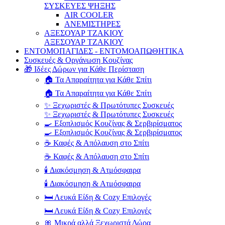
ΣΥΣΚΕΥΕΣ ΨΗΞΗΣ
AIR COOLER
ΑΝΕΜΙΣΤΗΡΕΣ
ΑΞΕΣΟΥΑΡ ΤΖΑΚΙΟΥ
ΑΞΕΣΟΥΑΡ ΤΖΑΚΙΟΥ
ΕΝΤΟΜΟΠΑΓΙΔΕΣ - ΕΝΤΟΜΟΑΠΩΘΗΤΙΚΑ
Συσκευές & Οργάνωση Κουζίνας
🎁 Ιδέες Δώρων για Κάθε Περίσταση
🏠 Τα Απαραίτητα για Κάθε Σπίτι
🏠 Τα Απαραίτητα για Κάθε Σπίτι
✨ Ξεχωριστές & Πρωτότυπες Συσκευές
✨ Ξεχωριστές & Πρωτότυπες Συσκευές
🍳 Εξοπλισμός Κουζίνας & Σερβιρίσματος
🍳 Εξοπλισμός Κουζίνας & Σερβιρίσματος
☕ Καφές & Απόλαυση στο Σπίτι
☕ Καφές & Απόλαυση στο Σπίτι
🕯️ Διακόσμηση & Ατμόσφαιρα
🕯️ Διακόσμηση & Ατμόσφαιρα
🛏️ Λευκά Είδη & Cozy Επιλογές
🛏️ Λευκά Είδη & Cozy Επιλογές
🎀 Μικρά αλλά Ξεχωριστά Δώρα