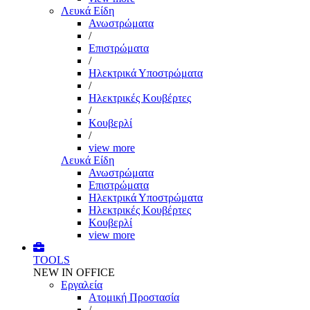
Λευκά Είδη
Ανωστρώματα
/
Επιστρώματα
/
Ηλεκτρικά Υποστρώματα
/
Ηλεκτρικές Κουβέρτες
/
Κουβερλί
/
view more
Λευκά Είδη
Ανωστρώματα
Επιστρώματα
Ηλεκτρικά Υποστρώματα
Ηλεκτρικές Κουβέρτες
Κουβερλί
view more
TOOLS
NEW IN OFFICE
Εργαλεία
Aτομική Προστασία
/