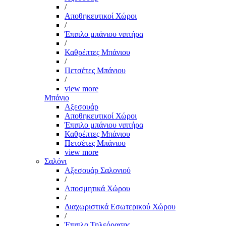
/
Αποθηκευτικοί Χώροι
/
Έπιπλο μπάνιου νιπτήρα
/
Καθρέπτες Μπάνιου
/
Πετσέτες Μπάνιου
/
view more
Μπάνιο
Αξεσουάρ
Αποθηκευτικοί Χώροι
Έπιπλο μπάνιου νιπτήρα
Καθρέπτες Μπάνιου
Πετσέτες Μπάνιου
view more
Σαλόνι
Αξεσουάρ Σαλονιού
/
Αποσμητικά Χώρου
/
Διαχωριστικά Εσωτερικού Χώρου
/
Έπιπλα Τηλεόρασης