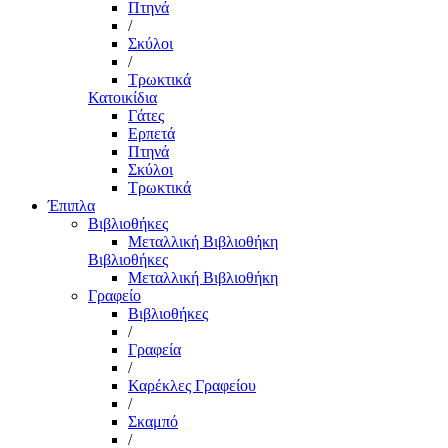
Πτηνά
/
Σκύλοι
/
Τρωκτικά
Κατοικίδια
Γάτες
Ερπετά
Πτηνά
Σκύλοι
Τρωκτικά
Έπιπλα
Βιβλιοθήκες
Μεταλλική Βιβλιοθήκη
Βιβλιοθήκες
Μεταλλική Βιβλιοθήκη
Γραφείο
Βιβλιοθήκες
/
Γραφεία
/
Καρέκλες Γραφείου
/
Σκαμπό
/