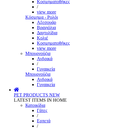
Κοσμηματοθήκες
/
view more
Κόσμημα - Ρολόι
Αξεσουάρ
Βραχιόλια
Δαχτυλίδια
Κολιέ
Κοσμηματοθήκες
view more
Μπουρνούζια
Ανδρικά
/
Γυναικεία
Μπουρνούζια
Ανδρικά
Γυναικεία
PET PRODUCTS
NEW
LATEST ITEMS IN HOME
Κατοικίδια
Γάτες
/
Ερπετά
/