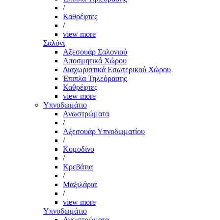
/
Καθρέφτες
/
view more
Σαλόνι
Αξεσουάρ Σαλονιού
Αποσμητικά Χώρου
Διαχωριστικά Εσωτερικού Χώρου
Έπιπλα Τηλεόρασης
Καθρέφτες
view more
Υπνοδωμάτιο
Ανωστρώματα
/
Αξεσουάρ Υπνοδωματίου
/
Κομοδίνο
/
Κρεβάτια
/
Μαξιλάρια
/
view more
Υπνοδωμάτιο
Ανωστρώματα