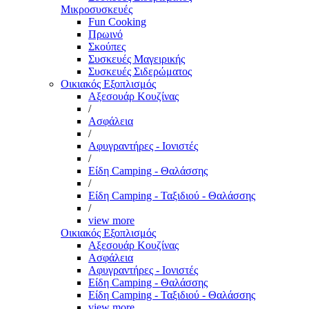
Μικροσυσκευές
Fun Cooking
Πρωινό
Σκούπες
Συσκευές Μαγειρικής
Συσκευές Σιδερώματος
Οικιακός Εξοπλισμός
Αξεσουάρ Κουζίνας
/
Ασφάλεια
/
Αφυγραντήρες - Ιονιστές
/
Είδη Camping - Θαλάσσης
/
Είδη Camping - Ταξιδιού - Θαλάσσης
/
view more
Οικιακός Εξοπλισμός
Αξεσουάρ Κουζίνας
Ασφάλεια
Αφυγραντήρες - Ιονιστές
Είδη Camping - Θαλάσσης
Είδη Camping - Ταξιδιού - Θαλάσσης
view more