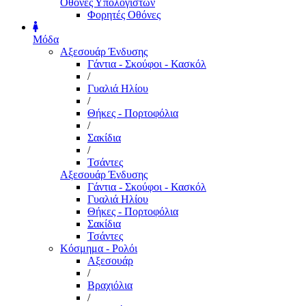
Οθόνες Υπολογιστών
Φορητές Οθόνες
Μόδα
Αξεσουάρ Ένδυσης
Γάντια - Σκούφοι - Κασκόλ
/
Γυαλιά Ηλίου
/
Θήκες - Πορτοφόλια
/
Σακίδια
/
Τσάντες
Αξεσουάρ Ένδυσης
Γάντια - Σκούφοι - Κασκόλ
Γυαλιά Ηλίου
Θήκες - Πορτοφόλια
Σακίδια
Τσάντες
Κόσμημα - Ρολόι
Αξεσουάρ
/
Βραχιόλια
/