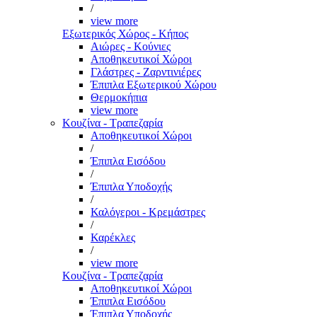
/
view more
Εξωτερικός Χώρος - Κήπος
Αιώρες - Κούνιες
Αποθηκευτικοί Χώροι
Γλάστρες - Ζαρντινιέρες
Έπιπλα Εξωτερικού Χώρου
Θερμοκήπια
view more
Κουζίνα - Τραπεζαρία
Αποθηκευτικοί Χώροι
/
Έπιπλα Εισόδου
/
Έπιπλα Υποδοχής
/
Καλόγεροι - Κρεμάστρες
/
Καρέκλες
/
view more
Κουζίνα - Τραπεζαρία
Αποθηκευτικοί Χώροι
Έπιπλα Εισόδου
Έπιπλα Υποδοχής