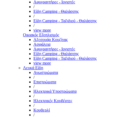
Αφυγραντήρες - Ιονιστές
/
Είδη Camping - Θαλάσσης
/
Είδη Camping - Ταξιδιού - Θαλάσσης
/
view more
Οικιακός Εξοπλισμός
Αξεσουάρ Κουζίνας
Ασφάλεια
Αφυγραντήρες - Ιονιστές
Είδη Camping - Θαλάσσης
Είδη Camping - Ταξιδιού - Θαλάσσης
view more
Λευκά Είδη
Ανωστρώματα
/
Επιστρώματα
/
Ηλεκτρικά Υποστρώματα
/
Ηλεκτρικές Κουβέρτες
/
Κουβερλί
/