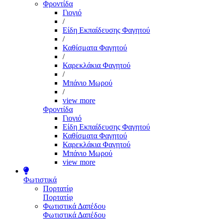
Φροντίδα
Γιογιό
/
Είδη Εκπαίδευσης Φαγητού
/
Καθίσματα Φαγητού
/
Καρεκλάκια Φαγητού
/
Μπάνιο Μωρού
/
view more
Φροντίδα
Γιογιό
Είδη Εκπαίδευσης Φαγητού
Καθίσματα Φαγητού
Καρεκλάκια Φαγητού
Μπάνιο Μωρού
view more
Φωτιστικά
Πορτατίφ
Πορτατίφ
Φωτιστικά Δαπέδου
Φωτιστικά Δαπέδου