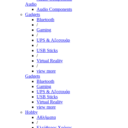
Audio
Audio Components
Gadgets
Bluetooth
/
Gaming
/
UPS & Αξεσουάρ
/
USB Sticks
/
Virtual Reality
/
view more
Gadgets
Bluetooth
Gaming
UPS & Αξεσουάρ
USB Sticks
Virtual Reality
view more
Hobby
Αθλήματα
/
Ελεύθερος Χρόνος