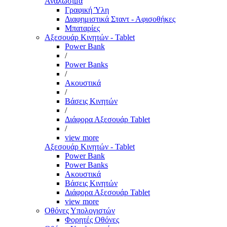
Αναλώσιμα
Γραφική Ύλη
Διαφημιστικά Σταντ - Αφισοθήκες
Μπαταρίες
Αξεσουάρ Κινητών - Tablet
Power Bank
/
Power Banks
/
Ακουστικά
/
Βάσεις Κινητών
/
Διάφορα Αξεσουάρ Tablet
/
view more
Αξεσουάρ Κινητών - Tablet
Power Bank
Power Banks
Ακουστικά
Βάσεις Κινητών
Διάφορα Αξεσουάρ Tablet
view more
Οθόνες Υπολογιστών
Φορητές Οθόνες