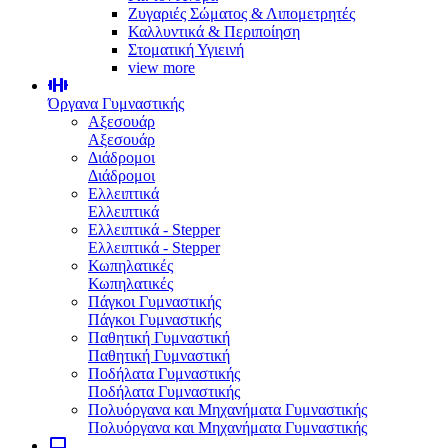
Ζυγαριές Σώματος & Λιπομετρητές
Καλλυντικά & Περιποίηση
Στοματική Υγιεινή
view more
Όργανα Γυμναστικής
Αξεσουάρ
Αξεσουάρ
Διάδρομοι
Διάδρομοι
Ελλειπτικά
Ελλειπτικά
Ελλειπτικά - Stepper
Ελλειπτικά - Stepper
Κωπηλατικές
Κωπηλατικές
Πάγκοι Γυμναστικής
Πάγκοι Γυμναστικής
Παθητική Γυμναστική
Παθητική Γυμναστική
Ποδήλατα Γυμναστικής
Ποδήλατα Γυμναστικής
Πολυόργανα και Μηχανήματα Γυμναστικής
Πολυόργανα και Μηχανήματα Γυμναστικής