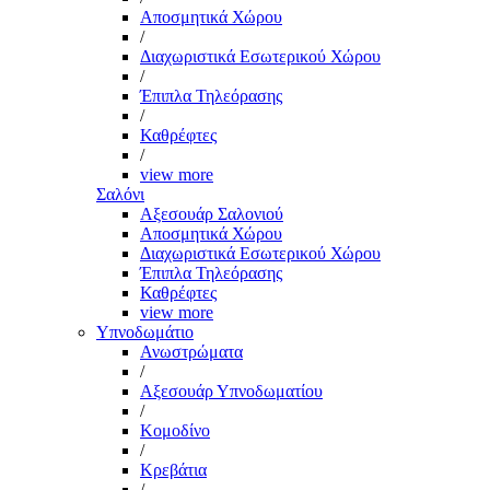
Αποσμητικά Χώρου
/
Διαχωριστικά Εσωτερικού Χώρου
/
Έπιπλα Τηλεόρασης
/
Καθρέφτες
/
view more
Σαλόνι
Αξεσουάρ Σαλονιού
Αποσμητικά Χώρου
Διαχωριστικά Εσωτερικού Χώρου
Έπιπλα Τηλεόρασης
Καθρέφτες
view more
Υπνοδωμάτιο
Ανωστρώματα
/
Αξεσουάρ Υπνοδωματίου
/
Κομοδίνο
/
Κρεβάτια
/