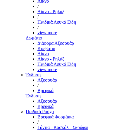
Λίκνο
/
Λίκνο - Ρηλάξ
/
Παιδικά Λευκά Είδη
/
view more
Δωμάτιο
Διάφορα Αξεσουάρ
Κρεβάτια
Λίκνο
Λίκνο - Ρηλάξ
Παιδικά Λευκά Είδη
view more
Ένδυση
Αξεσουάρ
/
Βρεφικά
Ένδυση
Αξεσουάρ
Βρεφικά
Παιδικά Ρούχα
Βρεφικά Φορμάκια
/
Γάντια - Κασκόλ - Σκούφοι