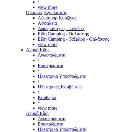
/
view more
Οικιακός Εξοπλισμός
Αξεσουάρ Κουζίνας
Ασφάλεια
Αφυγραντήρες - Ιονιστές
Είδη Camping - Θαλάσσης
Είδη Camping - Ταξιδιού - Θαλάσσης
view more
Λευκά Είδη
Ανωστρώματα
/
Επιστρώματα
/
Ηλεκτρικά Υποστρώματα
/
Ηλεκτρικές Κουβέρτες
/
Κουβερλί
/
view more
Λευκά Είδη
Ανωστρώματα
Επιστρώματα
Ηλεκτρικά Υποστρώματα