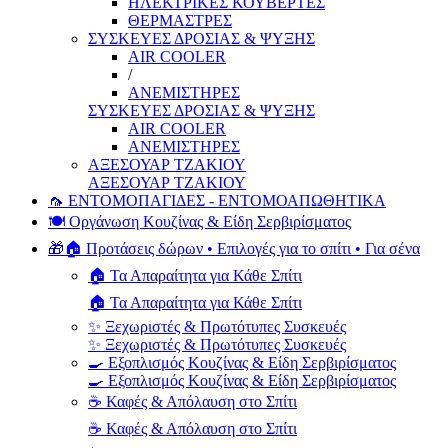
ΗΛΕΚΤΡΙΚΕΣ ΚΟΥΒΕΡΤΕΣ
ΘΕΡΜΑΣΤΡΕΣ
ΣΥΣΚΕΥΕΣ ΔΡΟΣΙΑΣ & ΨΥΞΗΣ
AIR COOLER
/
ΑΝΕΜΙΣΤΗΡΕΣ
ΣΥΣΚΕΥΕΣ ΔΡΟΣΙΑΣ & ΨΥΞΗΣ
AIR COOLER
ΑΝΕΜΙΣΤΗΡΕΣ
ΑΞΕΣΟΥΑΡ ΤΖΑΚΙΟΥ
ΑΞΕΣΟΥΑΡ ΤΖΑΚΙΟΥ
🦟 ΕΝΤΟΜΟΠΑΓΙΔΕΣ - ΕΝΤΟΜΟΑΠΩΘΗΤΙΚΑ
🍽️ Οργάνωση Κουζίνας & Είδη Σερβιρίσματος
🎁🏠 Προτάσεις δώρων • Επιλογές για το σπίτι • Για σένα
🏠 Τα Απαραίτητα για Κάθε Σπίτι
🏠 Τα Απαραίτητα για Κάθε Σπίτι
✨ Ξεχωριστές & Πρωτότυπες Συσκευές
✨ Ξεχωριστές & Πρωτότυπες Συσκευές
🍳 Εξοπλισμός Κουζίνας & Είδη Σερβιρίσματος
🍳 Εξοπλισμός Κουζίνας & Είδη Σερβιρίσματος
☕ Καφές & Απόλαυση στο Σπίτι
☕ Καφές & Απόλαυση στο Σπίτι