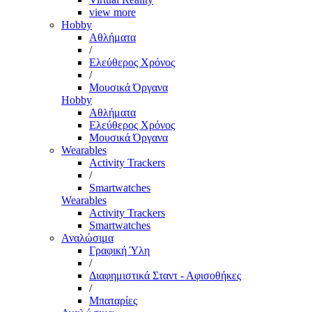
view more
Hobby
Αθλήματα
/
Ελεύθερος Χρόνος
/
Μουσικά Όργανα
Hobby
Αθλήματα
Ελεύθερος Χρόνος
Μουσικά Όργανα
Wearables
Activity Trackers
/
Smartwatches
Wearables
Activity Trackers
Smartwatches
Αναλώσιμα
Γραφική Ύλη
/
Διαφημιστικά Σταντ - Αφισοθήκες
/
Μπαταρίες