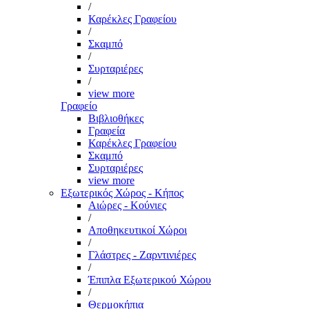
/
Καρέκλες Γραφείου
/
Σκαμπό
/
Συρταριέρες
/
view more
Γραφείο
Βιβλιοθήκες
Γραφεία
Καρέκλες Γραφείου
Σκαμπό
Συρταριέρες
view more
Εξωτερικός Χώρος - Κήπος
Αιώρες - Κούνιες
/
Αποθηκευτικοί Χώροι
/
Γλάστρες - Ζαρντινιέρες
/
Έπιπλα Εξωτερικού Χώρου
/
Θερμοκήπια