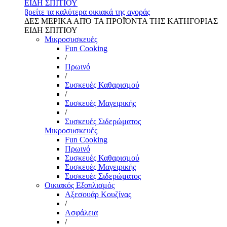
ΕΙΔΗ ΣΠΙΤΙΟΥ
βρείτε τα καλύτερα οικιακά της αγοράς
ΔΕΣ ΜΕΡΙΚΑ ΑΠΌ ΤΑ ΠΡΟΪΌΝΤΑ ΤΗΣ ΚΑΤΗΓΟΡΙΑΣ
ΕΙΔΗ ΣΠΙΤΙΟΥ
Μικροσυσκευές
Fun Cooking
/
Πρωινό
/
Συσκευές Καθαρισμού
/
Συσκευές Μαγειρικής
/
Συσκευές Σιδερώματος
Μικροσυσκευές
Fun Cooking
Πρωινό
Συσκευές Καθαρισμού
Συσκευές Μαγειρικής
Συσκευές Σιδερώματος
Οικιακός Εξοπλισμός
Αξεσουάρ Κουζίνας
/
Ασφάλεια
/