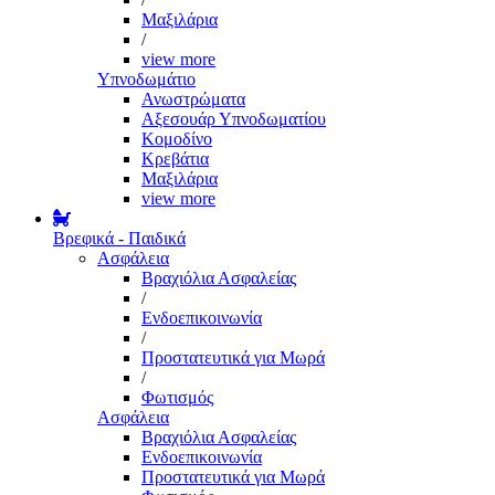
Μαξιλάρια
/
view more
Υπνοδωμάτιο
Ανωστρώματα
Αξεσουάρ Υπνοδωματίου
Κομοδίνο
Κρεβάτια
Μαξιλάρια
view more
Βρεφικά - Παιδικά
Ασφάλεια
Βραχιόλια Ασφαλείας
/
Ενδοεπικοινωνία
/
Προστατευτικά για Μωρά
/
Φωτισμός
Ασφάλεια
Βραχιόλια Ασφαλείας
Ενδοεπικοινωνία
Προστατευτικά για Μωρά