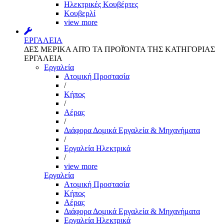
Ηλεκτρικές Κουβέρτες
Κουβερλί
view more
ΕΡΓΑΛΕΙΑ
ΔΕΣ ΜΕΡΙΚΑ ΑΠΌ ΤΑ ΠΡΟΪΌΝΤΑ ΤΗΣ ΚΑΤΗΓΟΡΙΑΣ
ΕΡΓΑΛΕΙΑ
Εργαλεία
Aτομική Προστασία
/
Kήπος
/
Αέρας
/
Διάφορα Δομικά Εργαλεία & Μηχανήματα
/
Εργαλεία Ηλεκτρικά
/
view more
Εργαλεία
Aτομική Προστασία
Kήπος
Αέρας
Διάφορα Δομικά Εργαλεία & Μηχανήματα
Εργαλεία Ηλεκτρικά