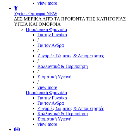
view more
Υγεία - Ομορφιά
NEW
ΔΕΣ ΜΕΡΙΚΑ ΑΠΌ ΤΑ ΠΡΟΪΌΝΤΑ ΤΗΣ ΚΑΤΗΓΟΡΙΑΣ
ΥΓΕΙΑ ΚΑΙ ΟΜΟΡΦΙΑ
Προσωπική Φροντίδα
Για την Γυναίκα
/
Για τον Άνδρα
/
Ζυγαριές Σώματος & Λιπομετρητές
/
Καλλυντικά & Περιποίηση
/
Στοματική Υγιεινή
/
view more
Προσωπική Φροντίδα
Για την Γυναίκα
Για τον Άνδρα
Ζυγαριές Σώματος & Λιπομετρητές
Καλλυντικά & Περιποίηση
Στοματική Υγιεινή
view more