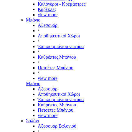
Καλόγεροι - Κρεμάστρες
Καρέκλες
view more
Μπάνιο
Αξεσουάρ
/
Αποθηκευτικοί Χώροι
/
Έπιπλο μπάνιου νιπτήρα
/
Καθρέπτες Μπάνιου
/
Πετσέτες Μπάνιου
/
view more
Μπάνιο
Αξεσουάρ
Αποθηκευτικοί Χώροι
Έπιπλο μπάνιου νιπτήρα
Καθρέπτες Μπάνιου
Πετσέτες Μπάνιου
view more
Σαλόνι
Αξεσουάρ Σαλονιού
/