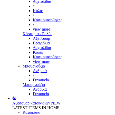
Δαχτυλίδια
/
Κολιέ
/
Κοσμηματοθήκες
/
view more
Κόσμημα - Ρολόι
Αξεσουάρ
Βραχιόλια
Δαχτυλίδια
Κολιέ
Κοσμηματοθήκες
view more
Μπουρνούζια
Ανδρικά
/
Γυναικεία
Μπουρνούζια
Ανδρικά
Γυναικεία
Αξεσουαρ κατοικιδιων
NEW
LATEST ITEMS IN HOME
Κατοικίδια