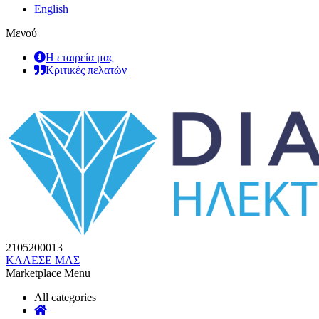
English
Μενού
Η εταιρεία μας
Κριτικές πελατών
2105200013
ΚΑΛΕΣΕ ΜΑΣ
Marketplace Menu
All categories