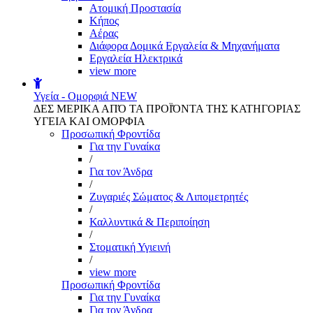
Aτομική Προστασία
Kήπος
Αέρας
Διάφορα Δομικά Εργαλεία & Μηχανήματα
Εργαλεία Ηλεκτρικά
view more
Υγεία - Ομορφιά
NEW
ΔΕΣ ΜΕΡΙΚΑ ΑΠΌ ΤΑ ΠΡΟΪΌΝΤΑ ΤΗΣ ΚΑΤΗΓΟΡΙΑΣ
ΥΓΕΙΑ ΚΑΙ ΟΜΟΡΦΙΑ
Προσωπική Φροντίδα
Για την Γυναίκα
/
Για τον Άνδρα
/
Ζυγαριές Σώματος & Λιπομετρητές
/
Καλλυντικά & Περιποίηση
/
Στοματική Υγιεινή
/
view more
Προσωπική Φροντίδα
Για την Γυναίκα
Για τον Άνδρα