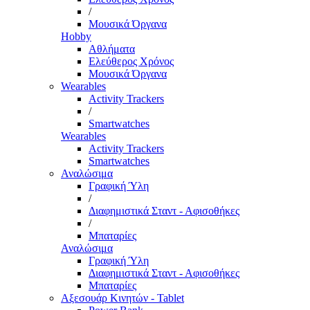
/
Μουσικά Όργανα
Hobby
Αθλήματα
Ελεύθερος Χρόνος
Μουσικά Όργανα
Wearables
Activity Trackers
/
Smartwatches
Wearables
Activity Trackers
Smartwatches
Αναλώσιμα
Γραφική Ύλη
/
Διαφημιστικά Σταντ - Αφισοθήκες
/
Μπαταρίες
Αναλώσιμα
Γραφική Ύλη
Διαφημιστικά Σταντ - Αφισοθήκες
Μπαταρίες
Αξεσουάρ Κινητών - Tablet