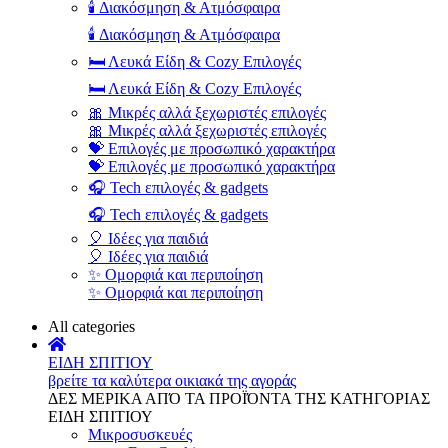
🕯️ Διακόσμηση & Ατμόσφαιρα
🕯️ Διακόσμηση & Ατμόσφαιρα
🛏️ Λευκά Είδη & Cozy Επιλογές
🛏️ Λευκά Είδη & Cozy Επιλογές
🎀 Μικρές αλλά ξεχωριστές επιλογές
🎀 Μικρές αλλά ξεχωριστές επιλογές
💝 Επιλογές με προσωπικό χαρακτήρα
💝 Επιλογές με προσωπικό χαρακτήρα
🎧 Tech επιλογές & gadgets
🎧 Tech επιλογές & gadgets
🎈 Ιδέες για παιδιά
🎈 Ιδέες για παιδιά
✨ Ομορφιά και περιποίηση
✨ Ομορφιά και περιποίηση
All categories
ΕΙΔΗ ΣΠΙΤΙΟΥ
βρείτε τα καλύτερα οικιακά της αγοράς
ΔΕΣ ΜΕΡΙΚΑ ΑΠΌ ΤΑ ΠΡΟΪΌΝΤΑ ΤΗΣ ΚΑΤΗΓΟΡΙΑΣ
ΕΙΔΗ ΣΠΙΤΙΟΥ
Μικροσυσκευές