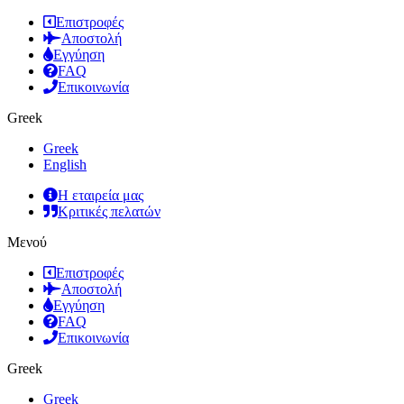
Επιστροφές
Αποστολή
Εγγύηση
FAQ
Επικοινωνία
Greek
Greek
English
Η εταιρεία μας
Κριτικές πελατών
Μενού
Επιστροφές
Αποστολή
Εγγύηση
FAQ
Επικοινωνία
Greek
Greek