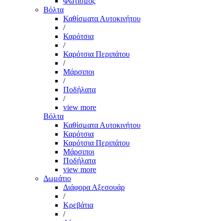
Φωτισμός
Βόλτα
Καθίσματα Αυτοκινήτου
/
Καρότσια
/
Καρότσια Περιπάτου
/
Μάρσιποι
/
Ποδήλατα
/
view more
Βόλτα
Καθίσματα Αυτοκινήτου
Καρότσια
Καρότσια Περιπάτου
Μάρσιποι
Ποδήλατα
view more
Δωμάτιο
Διάφορα Αξεσουάρ
/
Κρεβάτια
/