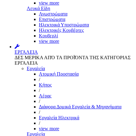
view more
Λευκά Είδη
Ανωστρώματα
Επιστρώματα
Ηλεκτρικά Υποστρώματα
Ηλεκτρικές Κουβέρτες
Κουβερλί
view more
ΕΡΓΑΛΕΙΑ
ΔΕΣ ΜΕΡΙΚΑ ΑΠΌ ΤΑ ΠΡΟΪΌΝΤΑ ΤΗΣ ΚΑΤΗΓΟΡΙΑΣ
ΕΡΓΑΛΕΙΑ
Εργαλεία
Aτομική Προστασία
/
Kήπος
/
Αέρας
/
Διάφορα Δομικά Εργαλεία & Μηχανήματα
/
Εργαλεία Ηλεκτρικά
/
view more
Εργαλεία