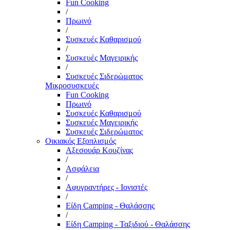
Fun Cooking
/
Πρωινό
/
Συσκευές Καθαρισμού
/
Συσκευές Μαγειρικής
/
Συσκευές Σιδερώματος
Μικροσυσκευές
Fun Cooking
Πρωινό
Συσκευές Καθαρισμού
Συσκευές Μαγειρικής
Συσκευές Σιδερώματος
Οικιακός Εξοπλισμός
Αξεσουάρ Κουζίνας
/
Ασφάλεια
/
Αφυγραντήρες - Ιονιστές
/
Είδη Camping - Θαλάσσης
/
Είδη Camping - Ταξιδιού - Θαλάσσης