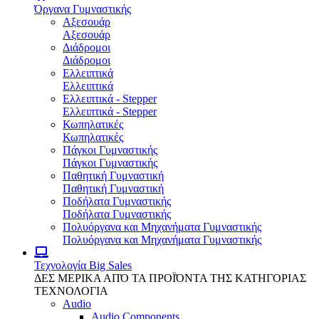
Όργανα Γυμναστικής
Αξεσουάρ
Αξεσουάρ
Διάδρομοι
Διάδρομοι
Ελλειπτικά
Ελλειπτικά
Ελλειπτικά - Stepper
Ελλειπτικά - Stepper
Κωπηλατικές
Κωπηλατικές
Πάγκοι Γυμναστικής
Πάγκοι Γυμναστικής
Παθητική Γυμναστική
Παθητική Γυμναστική
Ποδήλατα Γυμναστικής
Ποδήλατα Γυμναστικής
Πολυόργανα και Μηχανήματα Γυμναστικής
Πολυόργανα και Μηχανήματα Γυμναστικής
Τεχνολογία
Big Sales
ΔΕΣ ΜΕΡΙΚΑ ΑΠΌ ΤΑ ΠΡΟΪΌΝΤΑ ΤΗΣ ΚΑΤΗΓΟΡΙΑΣ
ΤΕΧΝΟΛΟΓΙΑ
Audio
Audio Components