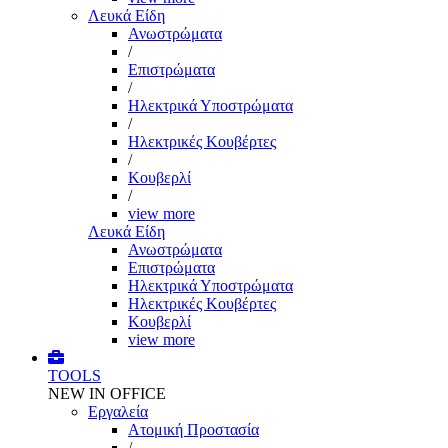
Λευκά Είδη
Ανωστρώματα
/
Επιστρώματα
/
Ηλεκτρικά Υποστρώματα
/
Ηλεκτρικές Κουβέρτες
/
Κουβερλί
/
view more
Λευκά Είδη
Ανωστρώματα
Επιστρώματα
Ηλεκτρικά Υποστρώματα
Ηλεκτρικές Κουβέρτες
Κουβερλί
view more
TOOLS
NEW IN OFFICE
Εργαλεία
Aτομική Προστασία
/