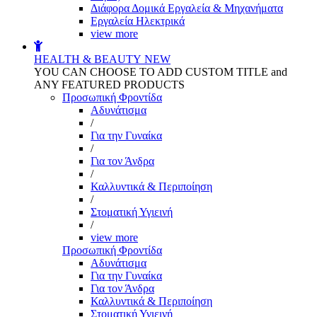
Διάφορα Δομικά Εργαλεία & Μηχανήματα
Εργαλεία Ηλεκτρικά
view more
HEALTH & BEAUTY
NEW
YOU CAN CHOOSE TO ADD CUSTOM TITLE and
ANY FEATURED PRODUCTS
Προσωπική Φροντίδα
Αδυνάτισμα
/
Για την Γυναίκα
/
Για τον Άνδρα
/
Καλλυντικά & Περιποίηση
/
Στοματική Υγιεινή
/
view more
Προσωπική Φροντίδα
Αδυνάτισμα
Για την Γυναίκα
Για τον Άνδρα
Καλλυντικά & Περιποίηση
Στοματική Υγιεινή