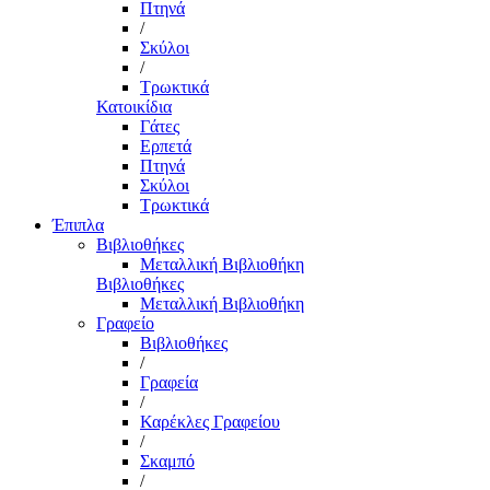
Πτηνά
/
Σκύλοι
/
Τρωκτικά
Κατοικίδια
Γάτες
Ερπετά
Πτηνά
Σκύλοι
Τρωκτικά
Έπιπλα
Βιβλιοθήκες
Μεταλλική Βιβλιοθήκη
Βιβλιοθήκες
Μεταλλική Βιβλιοθήκη
Γραφείο
Βιβλιοθήκες
/
Γραφεία
/
Καρέκλες Γραφείου
/
Σκαμπό
/