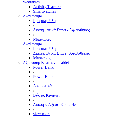
Wearables
Activity Trackers
Smartwatches
Αναλώσιμα
Γραφική Ύλη
/
Διαφημιστικά Σταντ - Αφισοθήκες
/
Μπαταρίες
Αναλώσιμα
Γραφική Ύλη
Διαφημιστικά Σταντ - Αφισοθήκες
Μπαταρίες
Αξεσουάρ Κινητών - Tablet
Power Bank
/
Power Banks
/
Ακουστικά
/
Βάσεις Κινητών
/
Διάφορα Αξεσουάρ Tablet
/
view more