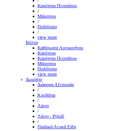
/
Καρότσια Περιπάτου
/
Μάρσιποι
/
Ποδήλατα
/
view more
Βόλτα
Καθίσματα Αυτοκινήτου
Καρότσια
Καρότσια Περιπάτου
Μάρσιποι
Ποδήλατα
view more
Δωμάτιο
Διάφορα Αξεσουάρ
/
Κρεβάτια
/
Λίκνο
/
Λίκνο - Ρηλάξ
/
Παιδικά Λευκά Είδη