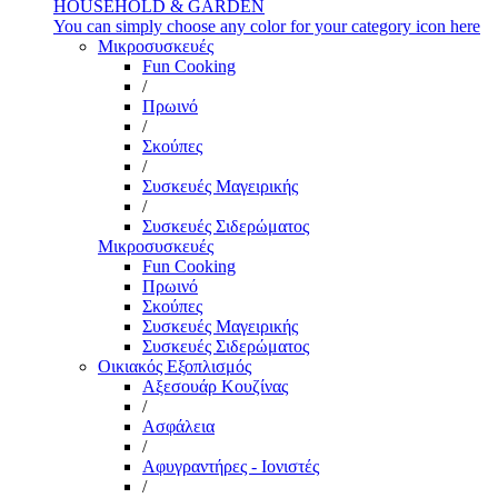
HOUSEHOLD & GARDEN
You can simply choose any color for your category icon here
Μικροσυσκευές
Fun Cooking
/
Πρωινό
/
Σκούπες
/
Συσκευές Μαγειρικής
/
Συσκευές Σιδερώματος
Μικροσυσκευές
Fun Cooking
Πρωινό
Σκούπες
Συσκευές Μαγειρικής
Συσκευές Σιδερώματος
Οικιακός Εξοπλισμός
Αξεσουάρ Κουζίνας
/
Ασφάλεια
/
Αφυγραντήρες - Ιονιστές
/