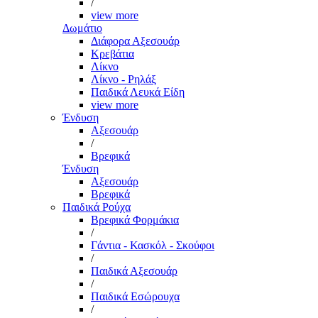
/
view more
Δωμάτιο
Διάφορα Αξεσουάρ
Κρεβάτια
Λίκνο
Λίκνο - Ρηλάξ
Παιδικά Λευκά Είδη
view more
Ένδυση
Αξεσουάρ
/
Βρεφικά
Ένδυση
Αξεσουάρ
Βρεφικά
Παιδικά Ρούχα
Βρεφικά Φορμάκια
/
Γάντια - Κασκόλ - Σκούφοι
/
Παιδικά Αξεσουάρ
/
Παιδικά Εσώρουχα
/