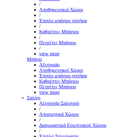
/
Αποθηκευτικοί Χώροι
/
Έπιπλο μπάνιου νιπτήρα
/
Καθρέπτες Μπάνιου
/
Πετσέτες Μπάνιου
/
view more
Μπάνιο
Αξεσουάρ
Αποθηκευτικοί Χώροι
Έπιπλο μπάνιου νιπτήρα
Καθρέπτες Μπάνιου
Πετσέτες Μπάνιου
view more
Σαλόνι
Αξεσουάρ Σαλονιού
/
Αποσμητικά Χώρου
/
Διαχωριστικά Εσωτερικού Χώρου
/
Έπιπλα Τηλεόρασης