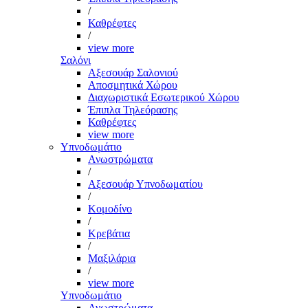
/
Καθρέφτες
/
view more
Σαλόνι
Αξεσουάρ Σαλονιού
Αποσμητικά Χώρου
Διαχωριστικά Εσωτερικού Χώρου
Έπιπλα Τηλεόρασης
Καθρέφτες
view more
Υπνοδωμάτιο
Ανωστρώματα
/
Αξεσουάρ Υπνοδωματίου
/
Κομοδίνο
/
Κρεβάτια
/
Μαξιλάρια
/
view more
Υπνοδωμάτιο
Ανωστρώματα