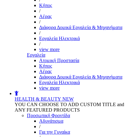
Kήπος
/
Αέρας
/
Διάφορα Δομικά Εργαλεία & Μηχανήματα
/
Εργαλεία Ηλεκτρικά
/
view more
Εργαλεία
Aτομική Προστασία
Kήπος
Αέρας
Διάφορα Δομικά Εργαλεία & Μηχανήματα
Εργαλεία Ηλεκτρικά
view more
HEALTH & BEAUTY
NEW
YOU CAN CHOOSE TO ADD CUSTOM TITLE and
ANY FEATURED PRODUCTS
Προσωπική Φροντίδα
Αδυνάτισμα
/
Για την Γυναίκα