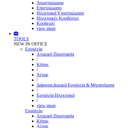
Ανωστρώματα
Επιστρώματα
Ηλεκτρικά Υποστρώματα
Ηλεκτρικές Κουβέρτες
Κουβερλί
view more
TOOLS
NEW IN OFFICE
Εργαλεία
Aτομική Προστασία
/
Kήπος
/
Αέρας
/
Διάφορα Δομικά Εργαλεία & Μηχανήματα
/
Εργαλεία Ηλεκτρικά
/
view more
Εργαλεία
Aτομική Προστασία
Kήπος
Αέρας