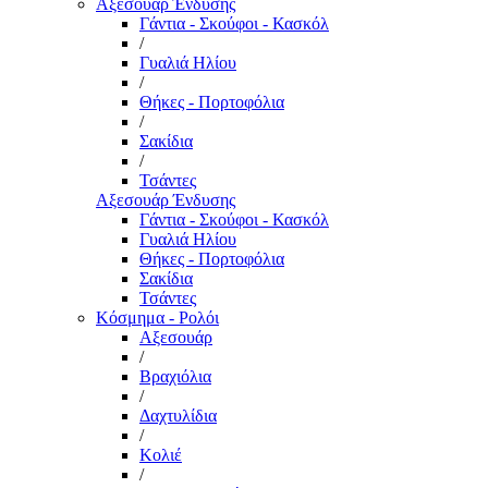
Αξεσουάρ Ένδυσης
Γάντια - Σκούφοι - Κασκόλ
/
Γυαλιά Ηλίου
/
Θήκες - Πορτοφόλια
/
Σακίδια
/
Τσάντες
Αξεσουάρ Ένδυσης
Γάντια - Σκούφοι - Κασκόλ
Γυαλιά Ηλίου
Θήκες - Πορτοφόλια
Σακίδια
Τσάντες
Κόσμημα - Ρολόι
Αξεσουάρ
/
Βραχιόλια
/
Δαχτυλίδια
/
Κολιέ
/