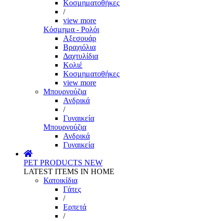
Κοσμηματοθήκες
/
view more
Κόσμημα - Ρολόι
Αξεσουάρ
Βραχιόλια
Δαχτυλίδια
Κολιέ
Κοσμηματοθήκες
view more
Μπουρνούζια
Ανδρικά
/
Γυναικεία
Μπουρνούζια
Ανδρικά
Γυναικεία
PET PRODUCTS
NEW
LATEST ITEMS IN HOME
Κατοικίδια
Γάτες
/
Ερπετά
/