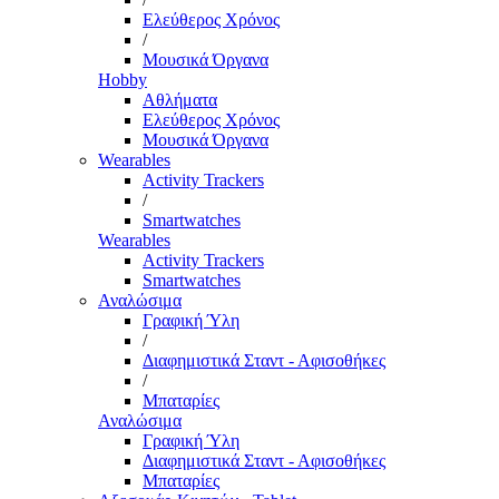
Ελεύθερος Χρόνος
/
Μουσικά Όργανα
Hobby
Αθλήματα
Ελεύθερος Χρόνος
Μουσικά Όργανα
Wearables
Activity Trackers
/
Smartwatches
Wearables
Activity Trackers
Smartwatches
Αναλώσιμα
Γραφική Ύλη
/
Διαφημιστικά Σταντ - Αφισοθήκες
/
Μπαταρίες
Αναλώσιμα
Γραφική Ύλη
Διαφημιστικά Σταντ - Αφισοθήκες
Μπαταρίες