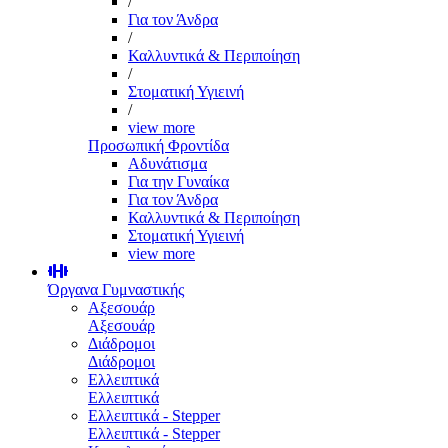
/
Για τον Άνδρα
/
Καλλυντικά & Περιποίηση
/
Στοματική Υγιεινή
/
view more
Προσωπική Φροντίδα
Αδυνάτισμα
Για την Γυναίκα
Για τον Άνδρα
Καλλυντικά & Περιποίηση
Στοματική Υγιεινή
view more
Όργανα Γυμναστικής
Αξεσουάρ
Αξεσουάρ
Διάδρομοι
Διάδρομοι
Ελλειπτικά
Ελλειπτικά
Ελλειπτικά - Stepper
Ελλειπτικά - Stepper