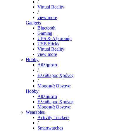
/
Virtual Reality
/
view more
Gadgets
Bluetooth
Gaming
UPS & Αξεσουάρ
USB Sticks
Virtual Reality
view more
Hobby
Αθλήματα
/
Ελεύθερος Χρόνος
/
Μουσικά Όργανα
Hobby
Αθλήματα
Ελεύθερος Χρόνος
Μουσικά Όργανα
Wearables
Activity Trackers
/
Smartwatches