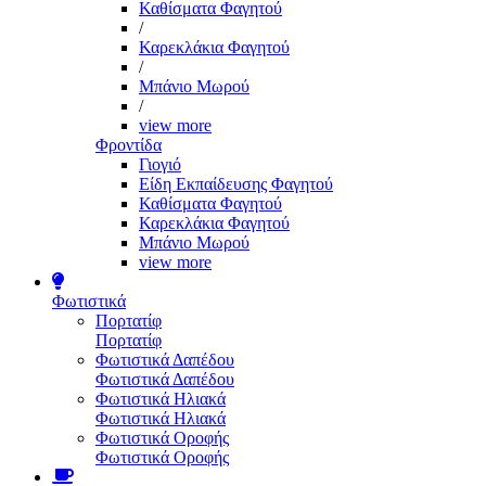
Καθίσματα Φαγητού
/
Καρεκλάκια Φαγητού
/
Μπάνιο Μωρού
/
view more
Φροντίδα
Γιογιό
Είδη Εκπαίδευσης Φαγητού
Καθίσματα Φαγητού
Καρεκλάκια Φαγητού
Μπάνιο Μωρού
view more
Φωτιστικά
Πορτατίφ
Πορτατίφ
Φωτιστικά Δαπέδου
Φωτιστικά Δαπέδου
Φωτιστικά Ηλιακά
Φωτιστικά Ηλιακά
Φωτιστικά Οροφής
Φωτιστικά Οροφής