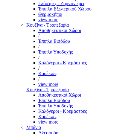
Γλάστρες - Ζαρντινιέρες
Έπιπλα Εξωτερικού Χώρου
Θερμοκήπια
view more
Κουζίνα - Τραπεζαρία
Αποθηκευτικοί Χώροι
/
Έπιπλα Εισόδου
/
Έπιπλα Υποδοχής
/
Καλόγεροι - Κρεμάστρες
/
Καρέκλες
/
view more
Κουζίνα - Τραπεζαρία
Αποθηκευτικοί Χώροι
Έπιπλα Εισόδου
Έπιπλα Υποδοχής
Καλόγεροι - Κρεμάστρες
Καρέκλες
view more
Μπάνιο
Αξεσουάρ