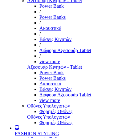
Αξεσουάρ Κινητών - Tablet
Power Bank
/
Power Banks
/
Ακουστικά
/
Βάσεις Κινητών
/
Διάφορα Αξεσουάρ Tablet
/
view more
Αξεσουάρ Κινητών - Tablet
Power Bank
Power Banks
Ακουστικά
Βάσεις Κινητών
Διάφορα Αξεσουάρ Tablet
view more
Οθόνες Υπολογιστών
Φορητές Οθόνες
Οθόνες Υπολογιστών
Φορητές Οθόνες
FASHION STYLING