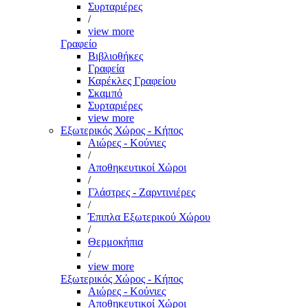
Συρταριέρες
/
view more
Γραφείο
Βιβλιοθήκες
Γραφεία
Καρέκλες Γραφείου
Σκαμπό
Συρταριέρες
view more
Εξωτερικός Χώρος - Κήπος
Αιώρες - Κούνιες
/
Αποθηκευτικοί Χώροι
/
Γλάστρες - Ζαρντινιέρες
/
Έπιπλα Εξωτερικού Χώρου
/
Θερμοκήπια
/
view more
Εξωτερικός Χώρος - Κήπος
Αιώρες - Κούνιες
Αποθηκευτικοί Χώροι