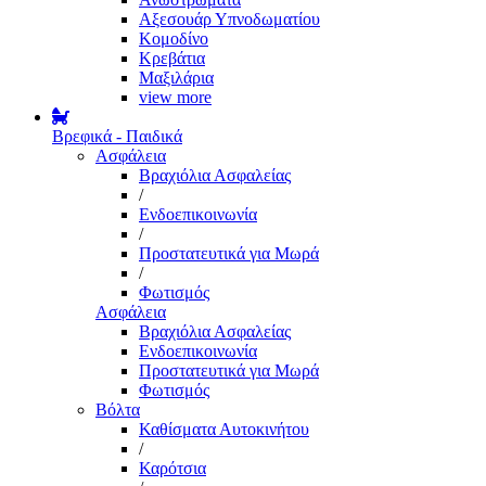
Αξεσουάρ Υπνοδωματίου
Κομοδίνο
Κρεβάτια
Μαξιλάρια
view more
Βρεφικά - Παιδικά
Ασφάλεια
Βραχιόλια Ασφαλείας
/
Ενδοεπικοινωνία
/
Προστατευτικά για Μωρά
/
Φωτισμός
Ασφάλεια
Βραχιόλια Ασφαλείας
Ενδοεπικοινωνία
Προστατευτικά για Μωρά
Φωτισμός
Βόλτα
Καθίσματα Αυτοκινήτου
/
Καρότσια