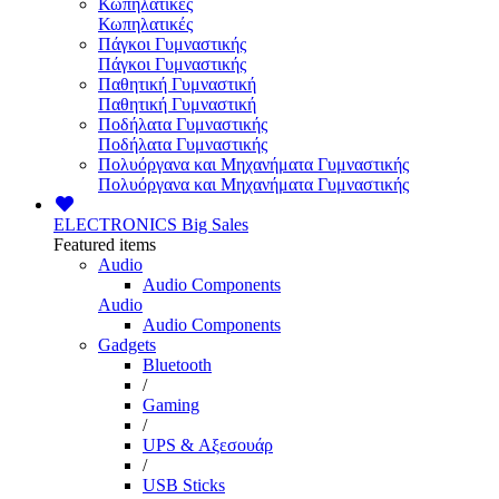
Κωπηλατικές
Κωπηλατικές
Πάγκοι Γυμναστικής
Πάγκοι Γυμναστικής
Παθητική Γυμναστική
Παθητική Γυμναστική
Ποδήλατα Γυμναστικής
Ποδήλατα Γυμναστικής
Πολυόργανα και Μηχανήματα Γυμναστικής
Πολυόργανα και Μηχανήματα Γυμναστικής
ELECTRONICS
Big Sales
Featured items
Audio
Audio Components
Audio
Audio Components
Gadgets
Bluetooth
/
Gaming
/
UPS & Αξεσουάρ
/
USB Sticks