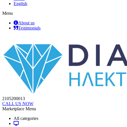
English
Menu
About us
Testimonials
2105200013
CALL US NOW
Marketplace Menu
All categories