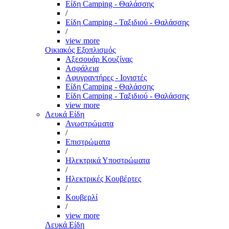
Είδη Camping - Θαλάσσης
/
Είδη Camping - Ταξιδιού - Θαλάσσης
/
view more
Οικιακός Εξοπλισμός
Αξεσουάρ Κουζίνας
Ασφάλεια
Αφυγραντήρες - Ιονιστές
Είδη Camping - Θαλάσσης
Είδη Camping - Ταξιδιού - Θαλάσσης
view more
Λευκά Είδη
Ανωστρώματα
/
Επιστρώματα
/
Ηλεκτρικά Υποστρώματα
/
Ηλεκτρικές Κουβέρτες
/
Κουβερλί
/
view more
Λευκά Είδη