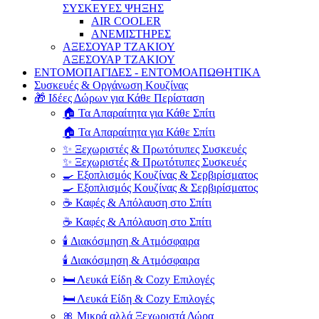
ΣΥΣΚΕΥΕΣ ΨΗΞΗΣ
AIR COOLER
ΑΝΕΜΙΣΤΗΡΕΣ
ΑΞΕΣΟΥΑΡ ΤΖΑΚΙΟΥ
ΑΞΕΣΟΥΑΡ ΤΖΑΚΙΟΥ
ΕΝΤΟΜΟΠΑΓΙΔΕΣ - ΕΝΤΟΜΟΑΠΩΘΗΤΙΚΑ
Συσκευές & Οργάνωση Κουζίνας
🎁 Ιδέες Δώρων για Κάθε Περίσταση
🏠 Τα Απαραίτητα για Κάθε Σπίτι
🏠 Τα Απαραίτητα για Κάθε Σπίτι
✨ Ξεχωριστές & Πρωτότυπες Συσκευές
✨ Ξεχωριστές & Πρωτότυπες Συσκευές
🍳 Εξοπλισμός Κουζίνας & Σερβιρίσματος
🍳 Εξοπλισμός Κουζίνας & Σερβιρίσματος
☕ Καφές & Απόλαυση στο Σπίτι
☕ Καφές & Απόλαυση στο Σπίτι
🕯️ Διακόσμηση & Ατμόσφαιρα
🕯️ Διακόσμηση & Ατμόσφαιρα
🛏️ Λευκά Είδη & Cozy Επιλογές
🛏️ Λευκά Είδη & Cozy Επιλογές
🎀 Μικρά αλλά Ξεχωριστά Δώρα