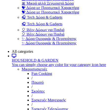
🎀 Μικρά αλλά Ξεχωριστά Δώρα
💝 Δώρα με Προσωπικό Χαρακτήρα
💝 Δώρα με Προσωπικό Χαρακτήρα
🎧 Tech Δώρα & Gadgets
🎧 Tech Δώρα & Gadgets
🎈 Ιδέες Δώρων για Παιδιά
🎈 Ιδέες Δώρων για Παιδιά
✨ Δώρα Ομορφιάς & Περιποίησης
✨ Δώρα Ομορφιάς & Περιποίησης
All categories
HOUSEHOLD & GARDEN
You can simply choose any color for your category icon here
Μικροσυσκευές
Fun Cooking
/
Πρωινό
/
Σκούπες
/
Συσκευές Μαγειρικής
/
Συσκευές Σιδερώματος