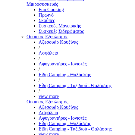
Μικροσυσκευές
Fun Cooking
Πρωινό
Σκούπες
Συσκευές Μαγειρικής
Συσκευές Σιδερώματος
Οικιακός Εξοπλισμός
Αξεσουάρ Κουζίνας
/
Ασφάλεια
/
Αφυγραντήρες - Ιονιστές
/
Είδη Camping - Θαλάσσης
/
Είδη Camping - Ταξιδιού - Θαλάσσης
/
view more
Οικιακός Εξοπλισμός
Αξεσουάρ Κουζίνας
Ασφάλεια
Αφυγραντήρες - Ιονιστές
Είδη Camping - Θαλάσσης
Είδη Camping - Ταξιδιού - Θαλάσσης
view more