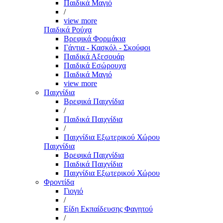
Παιδικά Μαγιό
/
view more
Παιδικά Ρούχα
Βρεφικά Φορμάκια
Γάντια - Κασκόλ - Σκούφοι
Παιδικά Αξεσουάρ
Παιδικά Εσώρουχα
Παιδικά Μαγιό
view more
Παιχνίδια
Βρεφικά Παιχνίδια
/
Παιδικά Παιχνίδια
/
Παιχνίδια Εξωτερικού Χώρου
Παιχνίδια
Βρεφικά Παιχνίδια
Παιδικά Παιχνίδια
Παιχνίδια Εξωτερικού Χώρου
Φροντίδα
Γιογιό
/
Είδη Εκπαίδευσης Φαγητού
/