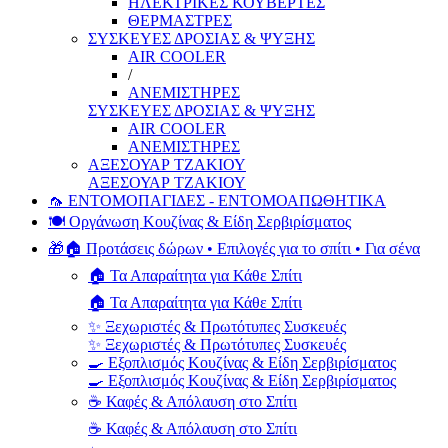
ΗΛΕΚΤΡΙΚΕΣ ΚΟΥΒΕΡΤΕΣ
ΘΕΡΜΑΣΤΡΕΣ
ΣΥΣΚΕΥΕΣ ΔΡΟΣΙΑΣ & ΨΥΞΗΣ
AIR COOLER
/
ΑΝΕΜΙΣΤΗΡΕΣ
ΣΥΣΚΕΥΕΣ ΔΡΟΣΙΑΣ & ΨΥΞΗΣ
AIR COOLER
ΑΝΕΜΙΣΤΗΡΕΣ
ΑΞΕΣΟΥΑΡ ΤΖΑΚΙΟΥ
ΑΞΕΣΟΥΑΡ ΤΖΑΚΙΟΥ
🦟 ΕΝΤΟΜΟΠΑΓΙΔΕΣ - ΕΝΤΟΜΟΑΠΩΘΗΤΙΚΑ
🍽️ Οργάνωση Κουζίνας & Είδη Σερβιρίσματος
🎁🏠 Προτάσεις δώρων • Επιλογές για το σπίτι • Για σένα
🏠 Τα Απαραίτητα για Κάθε Σπίτι
🏠 Τα Απαραίτητα για Κάθε Σπίτι
✨ Ξεχωριστές & Πρωτότυπες Συσκευές
✨ Ξεχωριστές & Πρωτότυπες Συσκευές
🍳 Εξοπλισμός Κουζίνας & Είδη Σερβιρίσματος
🍳 Εξοπλισμός Κουζίνας & Είδη Σερβιρίσματος
☕ Καφές & Απόλαυση στο Σπίτι
☕ Καφές & Απόλαυση στο Σπίτι