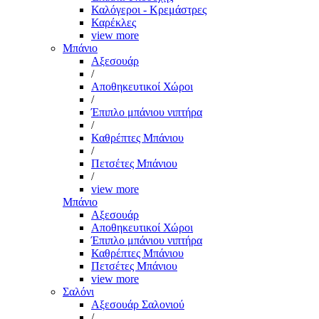
Καλόγεροι - Κρεμάστρες
Καρέκλες
view more
Μπάνιο
Αξεσουάρ
/
Αποθηκευτικοί Χώροι
/
Έπιπλο μπάνιου νιπτήρα
/
Καθρέπτες Μπάνιου
/
Πετσέτες Μπάνιου
/
view more
Μπάνιο
Αξεσουάρ
Αποθηκευτικοί Χώροι
Έπιπλο μπάνιου νιπτήρα
Καθρέπτες Μπάνιου
Πετσέτες Μπάνιου
view more
Σαλόνι
Αξεσουάρ Σαλονιού
/