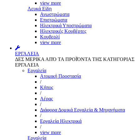
view more
Λευκά Είδη
Ανωστρώματα
Επιστρώματα
Ηλεκτρικά Υποστρώματα
Ηλεκτρικές Κουβέρτες
Κουβερλί
view more
ΕΡΓΑΛΕΙΑ
ΔΕΣ ΜΕΡΙΚΑ ΑΠΌ ΤΑ ΠΡΟΪΌΝΤΑ ΤΗΣ ΚΑΤΗΓΟΡΙΑΣ
ΕΡΓΑΛΕΙΑ
Εργαλεία
Aτομική Προστασία
/
Kήπος
/
Αέρας
/
Διάφορα Δομικά Εργαλεία & Μηχανήματα
/
Εργαλεία Ηλεκτρικά
/
view more
Εργαλεία