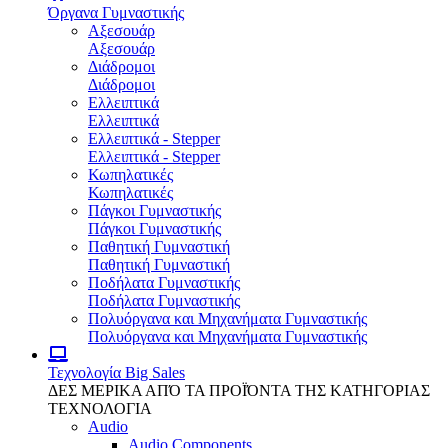
Όργανα Γυμναστικής
Αξεσουάρ
Αξεσουάρ
Διάδρομοι
Διάδρομοι
Ελλειπτικά
Ελλειπτικά
Ελλειπτικά - Stepper
Ελλειπτικά - Stepper
Κωπηλατικές
Κωπηλατικές
Πάγκοι Γυμναστικής
Πάγκοι Γυμναστικής
Παθητική Γυμναστική
Παθητική Γυμναστική
Ποδήλατα Γυμναστικής
Ποδήλατα Γυμναστικής
Πολυόργανα και Μηχανήματα Γυμναστικής
Πολυόργανα και Μηχανήματα Γυμναστικής
Τεχνολογία
Big Sales
ΔΕΣ ΜΕΡΙΚΑ ΑΠΌ ΤΑ ΠΡΟΪΌΝΤΑ ΤΗΣ ΚΑΤΗΓΟΡΙΑΣ
ΤΕΧΝΟΛΟΓΙΑ
Audio
Audio Components