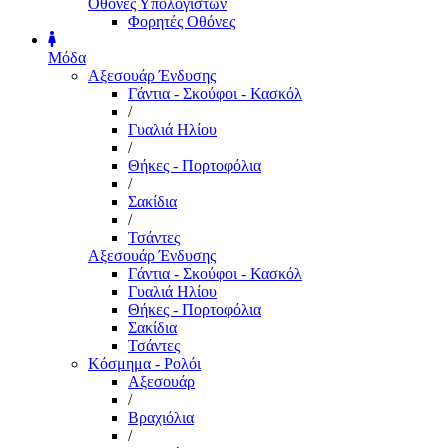
Οθόνες Υπολογιστών
Φορητές Οθόνες
Μόδα
Αξεσουάρ Ένδυσης
Γάντια - Σκούφοι - Κασκόλ
/
Γυαλιά Ηλίου
/
Θήκες - Πορτοφόλια
/
Σακίδια
/
Τσάντες
Αξεσουάρ Ένδυσης
Γάντια - Σκούφοι - Κασκόλ
Γυαλιά Ηλίου
Θήκες - Πορτοφόλια
Σακίδια
Τσάντες
Κόσμημα - Ρολόι
Αξεσουάρ
/
Βραχιόλια
/