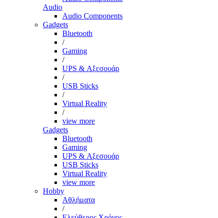
Audio
Audio Components
Gadgets
Bluetooth
/
Gaming
/
UPS & Αξεσουάρ
/
USB Sticks
/
Virtual Reality
/
view more
Gadgets
Bluetooth
Gaming
UPS & Αξεσουάρ
USB Sticks
Virtual Reality
view more
Hobby
Αθλήματα
/
Ελεύθερος Χρόνος