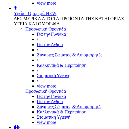
view more
Υγεία - Ομορφιά
NEW
ΔΕΣ ΜΕΡΙΚΑ ΑΠΌ ΤΑ ΠΡΟΪΌΝΤΑ ΤΗΣ ΚΑΤΗΓΟΡΙΑΣ
ΥΓΕΙΑ ΚΑΙ ΟΜΟΡΦΙΑ
Προσωπική Φροντίδα
Για την Γυναίκα
/
Για τον Άνδρα
/
Ζυγαριές Σώματος & Λιπομετρητές
/
Καλλυντικά & Περιποίηση
/
Στοματική Υγιεινή
/
view more
Προσωπική Φροντίδα
Για την Γυναίκα
Για τον Άνδρα
Ζυγαριές Σώματος & Λιπομετρητές
Καλλυντικά & Περιποίηση
Στοματική Υγιεινή
view more