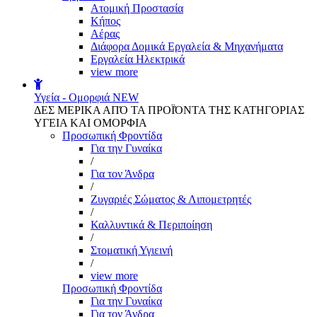
Aτομική Προστασία
Kήπος
Αέρας
Διάφορα Δομικά Εργαλεία & Μηχανήματα
Εργαλεία Ηλεκτρικά
view more
Υγεία - Ομορφιά
NEW
ΔΕΣ ΜΕΡΙΚΑ ΑΠΌ ΤΑ ΠΡΟΪΌΝΤΑ ΤΗΣ ΚΑΤΗΓΟΡΙΑΣ
ΥΓΕΙΑ ΚΑΙ ΟΜΟΡΦΙΑ
Προσωπική Φροντίδα
Για την Γυναίκα
/
Για τον Άνδρα
/
Ζυγαριές Σώματος & Λιπομετρητές
/
Καλλυντικά & Περιποίηση
/
Στοματική Υγιεινή
/
view more
Προσωπική Φροντίδα
Για την Γυναίκα
Για τον Άνδρα