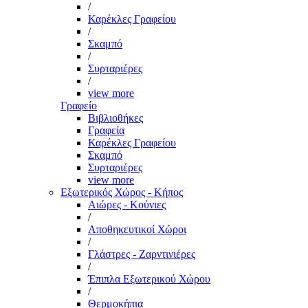
/
Καρέκλες Γραφείου
/
Σκαμπό
/
Συρταριέρες
/
view more
Γραφείο
Βιβλιοθήκες
Γραφεία
Καρέκλες Γραφείου
Σκαμπό
Συρταριέρες
view more
Εξωτερικός Χώρος - Κήπος
Αιώρες - Κούνιες
/
Αποθηκευτικοί Χώροι
/
Γλάστρες - Ζαρντινιέρες
/
Έπιπλα Εξωτερικού Χώρου
/
Θερμοκήπια