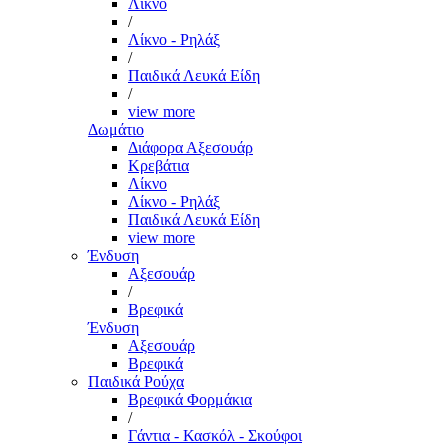
Λίκνο
/
Λίκνο - Ρηλάξ
/
Παιδικά Λευκά Είδη
/
view more
Δωμάτιο
Διάφορα Αξεσουάρ
Κρεβάτια
Λίκνο
Λίκνο - Ρηλάξ
Παιδικά Λευκά Είδη
view more
Ένδυση
Αξεσουάρ
/
Βρεφικά
Ένδυση
Αξεσουάρ
Βρεφικά
Παιδικά Ρούχα
Βρεφικά Φορμάκια
/
Γάντια - Κασκόλ - Σκούφοι