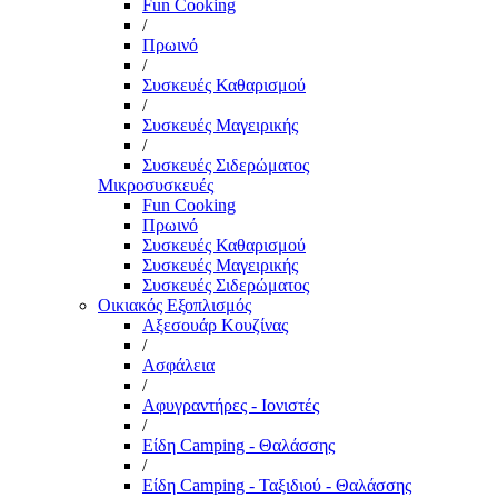
Fun Cooking
/
Πρωινό
/
Συσκευές Καθαρισμού
/
Συσκευές Μαγειρικής
/
Συσκευές Σιδερώματος
Μικροσυσκευές
Fun Cooking
Πρωινό
Συσκευές Καθαρισμού
Συσκευές Μαγειρικής
Συσκευές Σιδερώματος
Οικιακός Εξοπλισμός
Αξεσουάρ Κουζίνας
/
Ασφάλεια
/
Αφυγραντήρες - Ιονιστές
/
Είδη Camping - Θαλάσσης
/
Είδη Camping - Ταξιδιού - Θαλάσσης