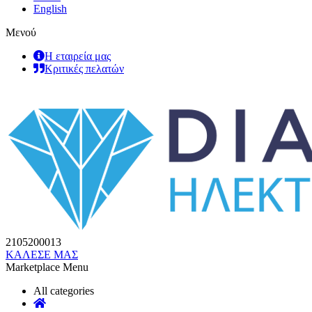
English
Μενού
Η εταιρεία μας
Κριτικές πελατών
2105200013
ΚΑΛΕΣΕ ΜΑΣ
Marketplace Menu
All categories