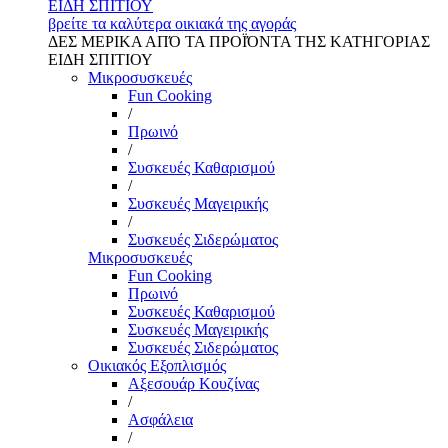
ΕΙΔΗ ΣΠΙΤΙΟΥ
βρείτε τα καλύτερα οικιακά της αγοράς
ΔΕΣ ΜΕΡΙΚΑ ΑΠΌ ΤΑ ΠΡΟΪΌΝΤΑ ΤΗΣ ΚΑΤΗΓΟΡΙΑΣ
ΕΙΔΗ ΣΠΙΤΙΟΥ
Μικροσυσκευές
Fun Cooking
/
Πρωινό
/
Συσκευές Καθαρισμού
/
Συσκευές Μαγειρικής
/
Συσκευές Σιδερώματος
Μικροσυσκευές
Fun Cooking
Πρωινό
Συσκευές Καθαρισμού
Συσκευές Μαγειρικής
Συσκευές Σιδερώματος
Οικιακός Εξοπλισμός
Αξεσουάρ Κουζίνας
/
Ασφάλεια
/