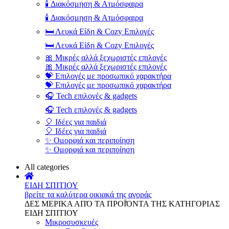
🕯️ Διακόσμηση & Ατμόσφαιρα
🕯️ Διακόσμηση & Ατμόσφαιρα
🛏️ Λευκά Είδη & Cozy Επιλογές
🛏️ Λευκά Είδη & Cozy Επιλογές
🎀 Μικρές αλλά ξεχωριστές επιλογές
🎀 Μικρές αλλά ξεχωριστές επιλογές
💝 Επιλογές με προσωπικό χαρακτήρα
💝 Επιλογές με προσωπικό χαρακτήρα
🎧 Tech επιλογές & gadgets
🎧 Tech επιλογές & gadgets
🎈 Ιδέες για παιδιά
🎈 Ιδέες για παιδιά
✨ Ομορφιά και περιποίηση
✨ Ομορφιά και περιποίηση
All categories
ΕΙΔΗ ΣΠΙΤΙΟΥ
βρείτε τα καλύτερα οικιακά της αγοράς
ΔΕΣ ΜΕΡΙΚΑ ΑΠΌ ΤΑ ΠΡΟΪΌΝΤΑ ΤΗΣ ΚΑΤΗΓΟΡΙΑΣ
ΕΙΔΗ ΣΠΙΤΙΟΥ
Μικροσυσκευές