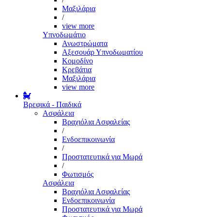
Μαξιλάρια
/
view more
Υπνοδωμάτιο
Ανωστρώματα
Αξεσουάρ Υπνοδωματίου
Κομοδίνο
Κρεβάτια
Μαξιλάρια
view more
Βρεφικά - Παιδικά
Ασφάλεια
Βραχιόλια Ασφαλείας
/
Ενδοεπικοινωνία
/
Προστατευτικά για Μωρά
/
Φωτισμός
Ασφάλεια
Βραχιόλια Ασφαλείας
Ενδοεπικοινωνία
Προστατευτικά για Μωρά