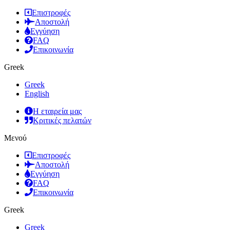
Επιστροφές
Αποστολή
Εγγύηση
FAQ
Επικοινωνία
Greek
Greek
English
Η εταιρεία μας
Κριτικές πελατών
Μενού
Επιστροφές
Αποστολή
Εγγύηση
FAQ
Επικοινωνία
Greek
Greek