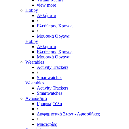
view more
Hobby
Αθλήματα
/
Ελεύθερος Χρόνος
/
Μουσικά Όργανα
Hobby
Αθλήματα
Ελεύθερος Χρόνος
Μουσικά Όργανα
Wearables
Activity Trackers
/
Smartwatches
Wearables
Activity Trackers
Smartwatches
Αναλώσιμα
Γραφική Ύλη
/
Διαφημιστικά Σταντ - Αφισοθήκες
/
Μπαταρίες