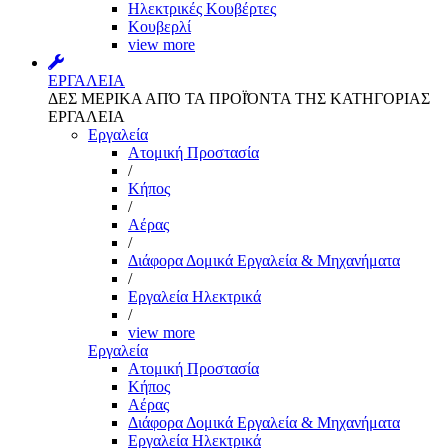
Ηλεκτρικές Κουβέρτες
Κουβερλί
view more
ΕΡΓΑΛΕΙΑ
ΔΕΣ ΜΕΡΙΚΑ ΑΠΌ ΤΑ ΠΡΟΪΌΝΤΑ ΤΗΣ ΚΑΤΗΓΟΡΙΑΣ
ΕΡΓΑΛΕΙΑ
Εργαλεία
Aτομική Προστασία
/
Kήπος
/
Αέρας
/
Διάφορα Δομικά Εργαλεία & Μηχανήματα
/
Εργαλεία Ηλεκτρικά
/
view more
Εργαλεία
Aτομική Προστασία
Kήπος
Αέρας
Διάφορα Δομικά Εργαλεία & Μηχανήματα
Εργαλεία Ηλεκτρικά