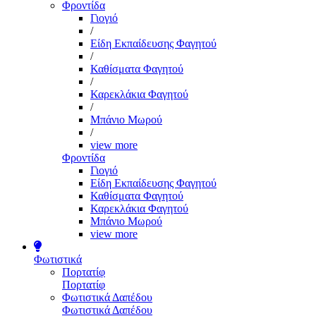
Φροντίδα
Γιογιό
/
Είδη Εκπαίδευσης Φαγητού
/
Καθίσματα Φαγητού
/
Καρεκλάκια Φαγητού
/
Μπάνιο Μωρού
/
view more
Φροντίδα
Γιογιό
Είδη Εκπαίδευσης Φαγητού
Καθίσματα Φαγητού
Καρεκλάκια Φαγητού
Μπάνιο Μωρού
view more
Φωτιστικά
Πορτατίφ
Πορτατίφ
Φωτιστικά Δαπέδου
Φωτιστικά Δαπέδου