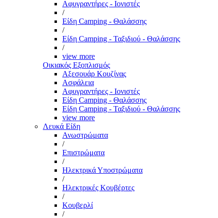
Αφυγραντήρες - Ιονιστές
/
Είδη Camping - Θαλάσσης
/
Είδη Camping - Ταξιδιού - Θαλάσσης
/
view more
Οικιακός Εξοπλισμός
Αξεσουάρ Κουζίνας
Ασφάλεια
Αφυγραντήρες - Ιονιστές
Είδη Camping - Θαλάσσης
Είδη Camping - Ταξιδιού - Θαλάσσης
view more
Λευκά Είδη
Ανωστρώματα
/
Επιστρώματα
/
Ηλεκτρικά Υποστρώματα
/
Ηλεκτρικές Κουβέρτες
/
Κουβερλί
/