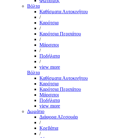
Φωτισμός
Βόλτα
Καθίσματα Αυτοκινήτου
/
Καρότσια
/
Καρότσια Περιπάτου
/
Μάρσιποι
/
Ποδήλατα
/
view more
Βόλτα
Καθίσματα Αυτοκινήτου
Καρότσια
Καρότσια Περιπάτου
Μάρσιποι
Ποδήλατα
view more
Δωμάτιο
Διάφορα Αξεσουάρ
/
Κρεβάτια
/