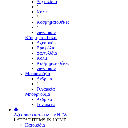
Δαχτυλίδια
/
Κολιέ
/
Κοσμηματοθήκες
/
view more
Κόσμημα - Ρολόι
Αξεσουάρ
Βραχιόλια
Δαχτυλίδια
Κολιέ
Κοσμηματοθήκες
view more
Μπουρνούζια
Ανδρικά
/
Γυναικεία
Μπουρνούζια
Ανδρικά
Γυναικεία
Αξεσουαρ κατοικιδιων
NEW
LATEST ITEMS IN HOME
Κατοικίδια