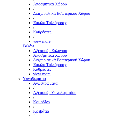
Αποσμητικά Χώρου
/
Διαχωριστικά Εσωτερικού Χώρου
/
Έπιπλα Τηλεόρασης
/
Καθρέφτες
/
view more
Σαλόνι
Αξεσουάρ Σαλονιού
Αποσμητικά Χώρου
Διαχωριστικά Εσωτερικού Χώρου
Έπιπλα Τηλεόρασης
Καθρέφτες
view more
Υπνοδωμάτιο
Ανωστρώματα
/
Αξεσουάρ Υπνοδωματίου
/
Κομοδίνο
/
Κρεβάτια
/