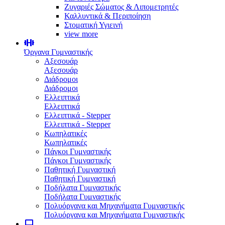
Ζυγαριές Σώματος & Λιπομετρητές
Καλλυντικά & Περιποίηση
Στοματική Υγιεινή
view more
Όργανα Γυμναστικής
Αξεσουάρ
Αξεσουάρ
Διάδρομοι
Διάδρομοι
Ελλειπτικά
Ελλειπτικά
Ελλειπτικά - Stepper
Ελλειπτικά - Stepper
Κωπηλατικές
Κωπηλατικές
Πάγκοι Γυμναστικής
Πάγκοι Γυμναστικής
Παθητική Γυμναστική
Παθητική Γυμναστική
Ποδήλατα Γυμναστικής
Ποδήλατα Γυμναστικής
Πολυόργανα και Μηχανήματα Γυμναστικής
Πολυόργανα και Μηχανήματα Γυμναστικής