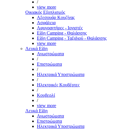
/
view more
Οικιακός Εξοπλισμός
Αξεσουάρ Κουζίνας
Ασφάλεια
Αφυγραντήρες - Ιονιστές
Είδη Camping - Θαλάσσης
Είδη Camping - Ταξιδιού - Θαλάσσης
view more
Λευκά Είδη
Ανωστρώματα
/
Επιστρώματα
/
Ηλεκτρικά Υποστρώματα
/
Ηλεκτρικές Κουβέρτες
/
Κουβερλί
/
view more
Λευκά Είδη
Ανωστρώματα
Επιστρώματα
Ηλεκτρικά Υποστρώματα