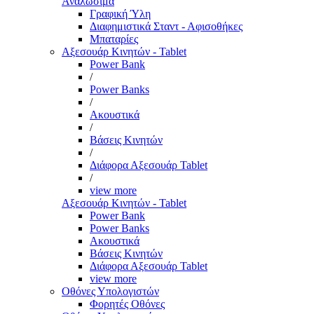
Αναλώσιμα
Γραφική Ύλη
Διαφημιστικά Σταντ - Αφισοθήκες
Μπαταρίες
Αξεσουάρ Κινητών - Tablet
Power Bank
/
Power Banks
/
Ακουστικά
/
Βάσεις Κινητών
/
Διάφορα Αξεσουάρ Tablet
/
view more
Αξεσουάρ Κινητών - Tablet
Power Bank
Power Banks
Ακουστικά
Βάσεις Κινητών
Διάφορα Αξεσουάρ Tablet
view more
Οθόνες Υπολογιστών
Φορητές Οθόνες