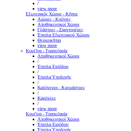
/
view more
Εξωτερικός Χώρος - Κήπος
Αιώρες - Κούνιες
Αποθηκευτικοί Χώροι
Γλάστρες - Ζαρντινιέρες
Έπιπλα Εξωτερικού Χώρου
Θερμοκήπια
view more
Κουζίνα - Τραπεζαρία
Αποθηκευτικοί Χώροι
/
Έπιπλα Εισόδου
/
Έπιπλα Υποδοχής
/
Καλόγεροι - Κρεμάστρες
/
Καρέκλες
/
view more
Κουζίνα - Τραπεζαρία
Αποθηκευτικοί Χώροι
Έπιπλα Εισόδου
Έπιπλα Υποδοχής