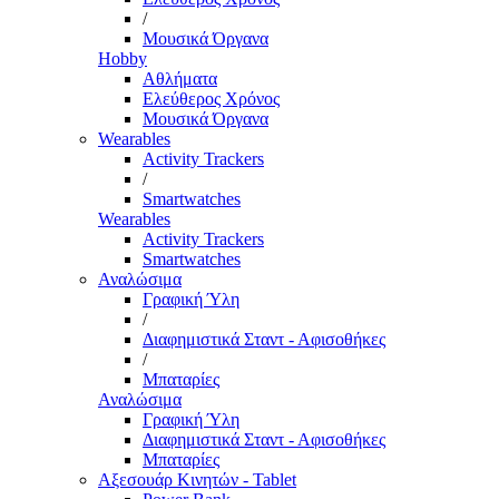
/
Μουσικά Όργανα
Hobby
Αθλήματα
Ελεύθερος Χρόνος
Μουσικά Όργανα
Wearables
Activity Trackers
/
Smartwatches
Wearables
Activity Trackers
Smartwatches
Αναλώσιμα
Γραφική Ύλη
/
Διαφημιστικά Σταντ - Αφισοθήκες
/
Μπαταρίες
Αναλώσιμα
Γραφική Ύλη
Διαφημιστικά Σταντ - Αφισοθήκες
Μπαταρίες
Αξεσουάρ Κινητών - Tablet