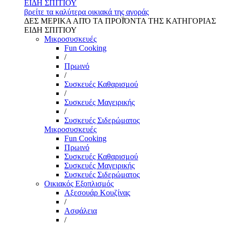
ΕΙΔΗ ΣΠΙΤΙΟΥ
βρείτε τα καλύτερα οικιακά της αγοράς
ΔΕΣ ΜΕΡΙΚΑ ΑΠΌ ΤΑ ΠΡΟΪΌΝΤΑ ΤΗΣ ΚΑΤΗΓΟΡΙΑΣ
ΕΙΔΗ ΣΠΙΤΙΟΥ
Μικροσυσκευές
Fun Cooking
/
Πρωινό
/
Συσκευές Καθαρισμού
/
Συσκευές Μαγειρικής
/
Συσκευές Σιδερώματος
Μικροσυσκευές
Fun Cooking
Πρωινό
Συσκευές Καθαρισμού
Συσκευές Μαγειρικής
Συσκευές Σιδερώματος
Οικιακός Εξοπλισμός
Αξεσουάρ Κουζίνας
/
Ασφάλεια
/