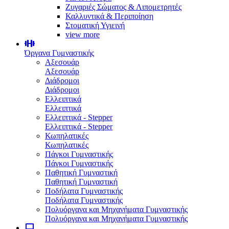
Ζυγαριές Σώματος & Λιπομετρητές
Καλλυντικά & Περιποίηση
Στοματική Υγιεινή
view more
Όργανα Γυμναστικής
Αξεσουάρ
Αξεσουάρ
Διάδρομοι
Διάδρομοι
Ελλειπτικά
Ελλειπτικά
Ελλειπτικά - Stepper
Ελλειπτικά - Stepper
Κωπηλατικές
Κωπηλατικές
Πάγκοι Γυμναστικής
Πάγκοι Γυμναστικής
Παθητική Γυμναστική
Παθητική Γυμναστική
Ποδήλατα Γυμναστικής
Ποδήλατα Γυμναστικής
Πολυόργανα και Μηχανήματα Γυμναστικής
Πολυόργανα και Μηχανήματα Γυμναστικής