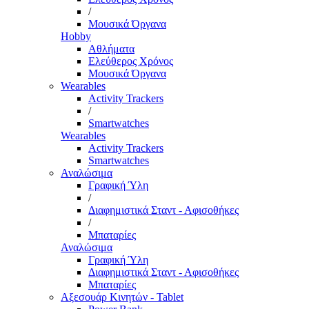
/
Μουσικά Όργανα
Hobby
Αθλήματα
Ελεύθερος Χρόνος
Μουσικά Όργανα
Wearables
Activity Trackers
/
Smartwatches
Wearables
Activity Trackers
Smartwatches
Αναλώσιμα
Γραφική Ύλη
/
Διαφημιστικά Σταντ - Αφισοθήκες
/
Μπαταρίες
Αναλώσιμα
Γραφική Ύλη
Διαφημιστικά Σταντ - Αφισοθήκες
Μπαταρίες
Αξεσουάρ Κινητών - Tablet