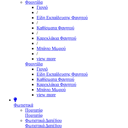
Φροντίδα
Γιογιό
/
Είδη Εκπαίδευσης Φαγητού
/
Καθίσματα Φαγητού
/
Καρεκλάκια Φαγητού
/
Μπάνιο Μωρού
/
view more
Φροντίδα
Γιογιό
Είδη Εκπαίδευσης Φαγητού
Καθίσματα Φαγητού
Καρεκλάκια Φαγητού
Μπάνιο Μωρού
view more
Φωτιστικά
Πορτατίφ
Πορτατίφ
Φωτιστικά Δαπέδου
Φωτιστικά Δαπέδου