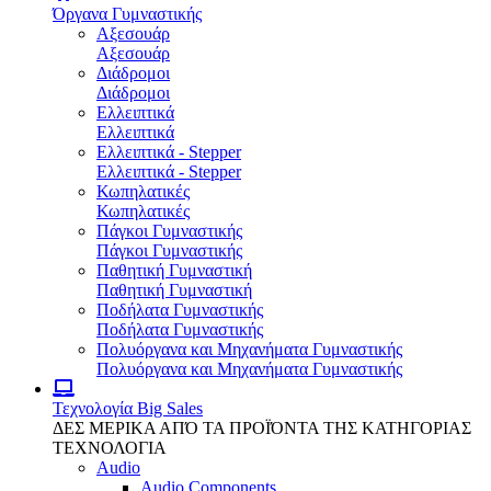
Όργανα Γυμναστικής
Αξεσουάρ
Αξεσουάρ
Διάδρομοι
Διάδρομοι
Ελλειπτικά
Ελλειπτικά
Ελλειπτικά - Stepper
Ελλειπτικά - Stepper
Κωπηλατικές
Κωπηλατικές
Πάγκοι Γυμναστικής
Πάγκοι Γυμναστικής
Παθητική Γυμναστική
Παθητική Γυμναστική
Ποδήλατα Γυμναστικής
Ποδήλατα Γυμναστικής
Πολυόργανα και Μηχανήματα Γυμναστικής
Πολυόργανα και Μηχανήματα Γυμναστικής
Τεχνολογία
Big Sales
ΔΕΣ ΜΕΡΙΚΑ ΑΠΌ ΤΑ ΠΡΟΪΌΝΤΑ ΤΗΣ ΚΑΤΗΓΟΡΙΑΣ
ΤΕΧΝΟΛΟΓΙΑ
Audio
Audio Components