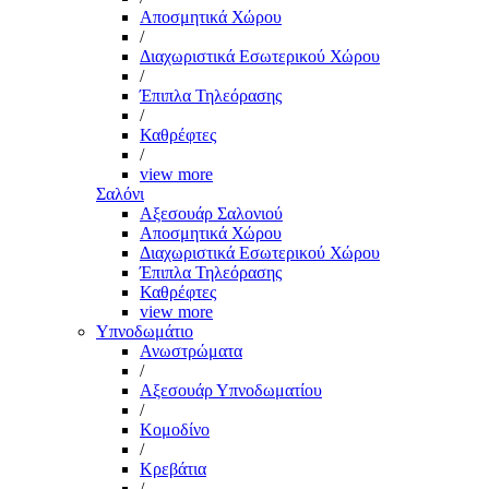
Αποσμητικά Χώρου
/
Διαχωριστικά Εσωτερικού Χώρου
/
Έπιπλα Τηλεόρασης
/
Καθρέφτες
/
view more
Σαλόνι
Αξεσουάρ Σαλονιού
Αποσμητικά Χώρου
Διαχωριστικά Εσωτερικού Χώρου
Έπιπλα Τηλεόρασης
Καθρέφτες
view more
Υπνοδωμάτιο
Ανωστρώματα
/
Αξεσουάρ Υπνοδωματίου
/
Κομοδίνο
/
Κρεβάτια
/