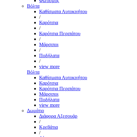
Φωτισμός
Βόλτα
Καθίσματα Αυτοκινήτου
/
Καρότσια
/
Καρότσια Περιπάτου
/
Μάρσιποι
/
Ποδήλατα
/
view more
Βόλτα
Καθίσματα Αυτοκινήτου
Καρότσια
Καρότσια Περιπάτου
Μάρσιποι
Ποδήλατα
view more
Δωμάτιο
Διάφορα Αξεσουάρ
/
Κρεβάτια
/