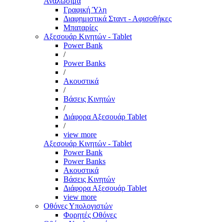
Αναλώσιμα
Γραφική Ύλη
Διαφημιστικά Σταντ - Αφισοθήκες
Μπαταρίες
Αξεσουάρ Κινητών - Tablet
Power Bank
/
Power Banks
/
Ακουστικά
/
Βάσεις Κινητών
/
Διάφορα Αξεσουάρ Tablet
/
view more
Αξεσουάρ Κινητών - Tablet
Power Bank
Power Banks
Ακουστικά
Βάσεις Κινητών
Διάφορα Αξεσουάρ Tablet
view more
Οθόνες Υπολογιστών
Φορητές Οθόνες