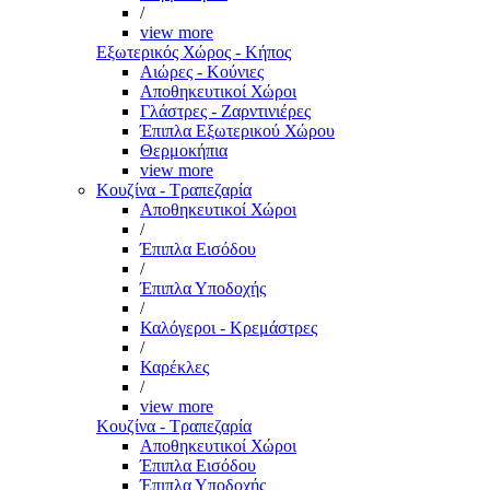
/
view more
Εξωτερικός Χώρος - Κήπος
Αιώρες - Κούνιες
Αποθηκευτικοί Χώροι
Γλάστρες - Ζαρντινιέρες
Έπιπλα Εξωτερικού Χώρου
Θερμοκήπια
view more
Κουζίνα - Τραπεζαρία
Αποθηκευτικοί Χώροι
/
Έπιπλα Εισόδου
/
Έπιπλα Υποδοχής
/
Καλόγεροι - Κρεμάστρες
/
Καρέκλες
/
view more
Κουζίνα - Τραπεζαρία
Αποθηκευτικοί Χώροι
Έπιπλα Εισόδου
Έπιπλα Υποδοχής