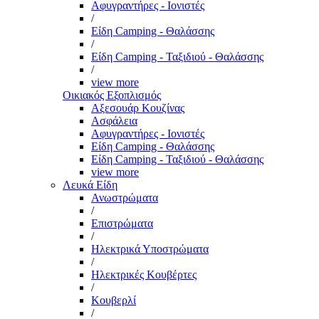
Αφυγραντήρες - Ιονιστές
/
Είδη Camping - Θαλάσσης
/
Είδη Camping - Ταξιδιού - Θαλάσσης
/
view more
Οικιακός Εξοπλισμός
Αξεσουάρ Κουζίνας
Ασφάλεια
Αφυγραντήρες - Ιονιστές
Είδη Camping - Θαλάσσης
Είδη Camping - Ταξιδιού - Θαλάσσης
view more
Λευκά Είδη
Ανωστρώματα
/
Επιστρώματα
/
Ηλεκτρικά Υποστρώματα
/
Ηλεκτρικές Κουβέρτες
/
Κουβερλί
/