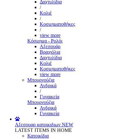
Δαχτυλίδια
/
Κολιέ
/
Κοσμηματοθήκες
/
view more
Κόσμημα - Ρολόι
Αξεσουάρ
Βραχιόλια
Δαχτυλίδια
Κολιέ
Κοσμηματοθήκες
view more
Μπουρνούζια
Ανδρικά
/
Γυναικεία
Μπουρνούζια
Ανδρικά
Γυναικεία
Αξεσουαρ κατοικιδιων
NEW
LATEST ITEMS IN HOME
Κατοικίδια