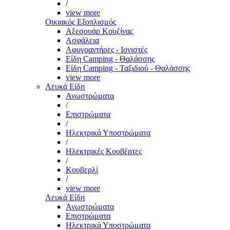
/
view more
Οικιακός Εξοπλισμός
Αξεσουάρ Κουζίνας
Ασφάλεια
Αφυγραντήρες - Ιονιστές
Είδη Camping - Θαλάσσης
Είδη Camping - Ταξιδιού - Θαλάσσης
view more
Λευκά Είδη
Ανωστρώματα
/
Επιστρώματα
/
Ηλεκτρικά Υποστρώματα
/
Ηλεκτρικές Κουβέρτες
/
Κουβερλί
/
view more
Λευκά Είδη
Ανωστρώματα
Επιστρώματα
Ηλεκτρικά Υποστρώματα