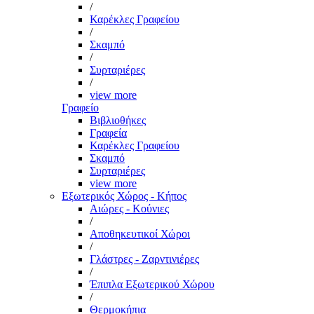
/
Καρέκλες Γραφείου
/
Σκαμπό
/
Συρταριέρες
/
view more
Γραφείο
Βιβλιοθήκες
Γραφεία
Καρέκλες Γραφείου
Σκαμπό
Συρταριέρες
view more
Εξωτερικός Χώρος - Κήπος
Αιώρες - Κούνιες
/
Αποθηκευτικοί Χώροι
/
Γλάστρες - Ζαρντινιέρες
/
Έπιπλα Εξωτερικού Χώρου
/
Θερμοκήπια