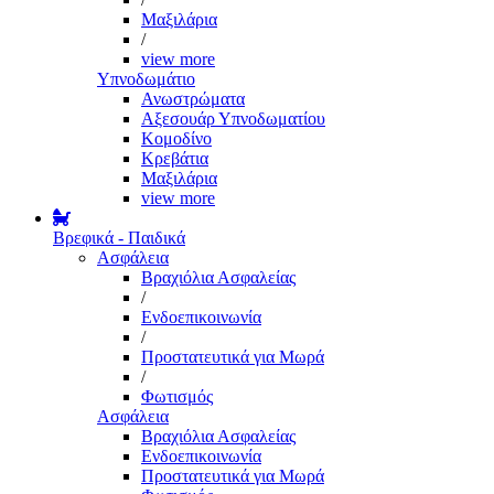
Μαξιλάρια
/
view more
Υπνοδωμάτιο
Ανωστρώματα
Αξεσουάρ Υπνοδωματίου
Κομοδίνο
Κρεβάτια
Μαξιλάρια
view more
Βρεφικά - Παιδικά
Ασφάλεια
Βραχιόλια Ασφαλείας
/
Ενδοεπικοινωνία
/
Προστατευτικά για Μωρά
/
Φωτισμός
Ασφάλεια
Βραχιόλια Ασφαλείας
Ενδοεπικοινωνία
Προστατευτικά για Μωρά