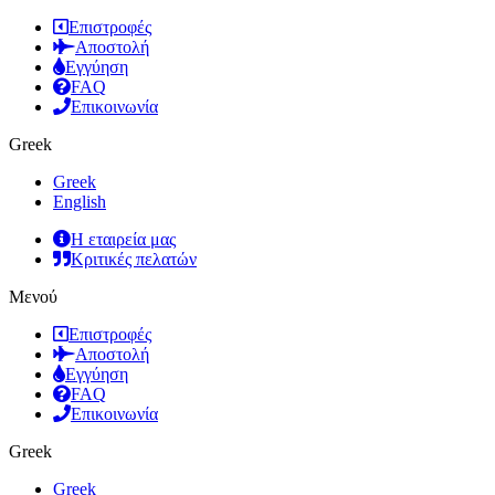
Επιστροφές
Αποστολή
Εγγύηση
FAQ
Επικοινωνία
Greek
Greek
English
Η εταιρεία μας
Κριτικές πελατών
Μενού
Επιστροφές
Αποστολή
Εγγύηση
FAQ
Επικοινωνία
Greek
Greek