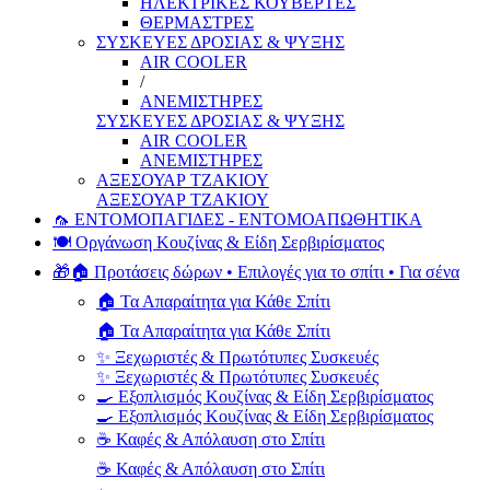
ΗΛΕΚΤΡΙΚΕΣ ΚΟΥΒΕΡΤΕΣ
ΘΕΡΜΑΣΤΡΕΣ
ΣΥΣΚΕΥΕΣ ΔΡΟΣΙΑΣ & ΨΥΞΗΣ
AIR COOLER
/
ΑΝΕΜΙΣΤΗΡΕΣ
ΣΥΣΚΕΥΕΣ ΔΡΟΣΙΑΣ & ΨΥΞΗΣ
AIR COOLER
ΑΝΕΜΙΣΤΗΡΕΣ
ΑΞΕΣΟΥΑΡ ΤΖΑΚΙΟΥ
ΑΞΕΣΟΥΑΡ ΤΖΑΚΙΟΥ
🦟 ΕΝΤΟΜΟΠΑΓΙΔΕΣ - ΕΝΤΟΜΟΑΠΩΘΗΤΙΚΑ
🍽️ Οργάνωση Κουζίνας & Είδη Σερβιρίσματος
🎁🏠 Προτάσεις δώρων • Επιλογές για το σπίτι • Για σένα
🏠 Τα Απαραίτητα για Κάθε Σπίτι
🏠 Τα Απαραίτητα για Κάθε Σπίτι
✨ Ξεχωριστές & Πρωτότυπες Συσκευές
✨ Ξεχωριστές & Πρωτότυπες Συσκευές
🍳 Εξοπλισμός Κουζίνας & Είδη Σερβιρίσματος
🍳 Εξοπλισμός Κουζίνας & Είδη Σερβιρίσματος
☕ Καφές & Απόλαυση στο Σπίτι
☕ Καφές & Απόλαυση στο Σπίτι