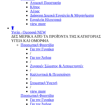
Aτομική Προστασία
Kήπος
Αέρας
Διάφορα Δομικά Εργαλεία & Μηχανήματα
Εργαλεία Ηλεκτρικά
view more
Υγεία - Ομορφιά
NEW
ΔΕΣ ΜΕΡΙΚΑ ΑΠΌ ΤΑ ΠΡΟΪΌΝΤΑ ΤΗΣ ΚΑΤΗΓΟΡΙΑΣ
ΥΓΕΙΑ ΚΑΙ ΟΜΟΡΦΙΑ
Προσωπική Φροντίδα
Για την Γυναίκα
/
Για τον Άνδρα
/
Ζυγαριές Σώματος & Λιπομετρητές
/
Καλλυντικά & Περιποίηση
/
Στοματική Υγιεινή
/
view more
Προσωπική Φροντίδα
Για την Γυναίκα
Για τον Άνδρα