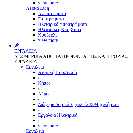
view more
Λευκά Είδη
Ανωστρώματα
Επιστρώματα
Ηλεκτρικά Υποστρώματα
Ηλεκτρικές Κουβέρτες
Κουβερλί
view more
ΕΡΓΑΛΕΙΑ
ΔΕΣ ΜΕΡΙΚΑ ΑΠΌ ΤΑ ΠΡΟΪΌΝΤΑ ΤΗΣ ΚΑΤΗΓΟΡΙΑΣ
ΕΡΓΑΛΕΙΑ
Εργαλεία
Aτομική Προστασία
/
Kήπος
/
Αέρας
/
Διάφορα Δομικά Εργαλεία & Μηχανήματα
/
Εργαλεία Ηλεκτρικά
/
view more
Εργαλεία