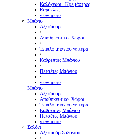
Καλόγεροι - Κρεμάστρες
Καρέκλες
view more
Μπάνιο
Αξεσουάρ
/
Αποθηκευτικοί Χώροι
/
Έπιπλο μπάνιου νιπτήρα
/
Καθρέπτες Μπάνιου
/
Πετσέτες Μπάνιου
/
view more
Μπάνιο
Αξεσουάρ
Αποθηκευτικοί Χώροι
Έπιπλο μπάνιου νιπτήρα
Καθρέπτες Μπάνιου
Πετσέτες Μπάνιου
view more
Σαλόνι
Αξεσουάρ Σαλονιού
/