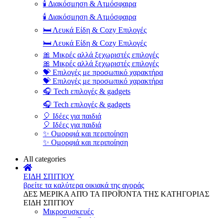
🕯️ Διακόσμηση & Ατμόσφαιρα
🕯️ Διακόσμηση & Ατμόσφαιρα
🛏️ Λευκά Είδη & Cozy Επιλογές
🛏️ Λευκά Είδη & Cozy Επιλογές
🎀 Μικρές αλλά ξεχωριστές επιλογές
🎀 Μικρές αλλά ξεχωριστές επιλογές
💝 Επιλογές με προσωπικό χαρακτήρα
💝 Επιλογές με προσωπικό χαρακτήρα
🎧 Tech επιλογές & gadgets
🎧 Tech επιλογές & gadgets
🎈 Ιδέες για παιδιά
🎈 Ιδέες για παιδιά
✨ Ομορφιά και περιποίηση
✨ Ομορφιά και περιποίηση
All categories
ΕΙΔΗ ΣΠΙΤΙΟΥ
βρείτε τα καλύτερα οικιακά της αγοράς
ΔΕΣ ΜΕΡΙΚΑ ΑΠΌ ΤΑ ΠΡΟΪΌΝΤΑ ΤΗΣ ΚΑΤΗΓΟΡΙΑΣ
ΕΙΔΗ ΣΠΙΤΙΟΥ
Μικροσυσκευές