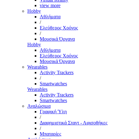
view more
Hobby
Αθλήματα
/
Ελεύθερος Χρόνος
/
Μουσικά Όργανα
Hobby
Αθλήματα
Ελεύθερος Χρόνος
Μουσικά Όργανα
Wearables
Activity Trackers
/
Smartwatches
Wearables
Activity Trackers
Smartwatches
Αναλώσιμα
Γραφική Ύλη
/
Διαφημιστικά Σταντ - Αφισοθήκες
/
Μπαταρίες