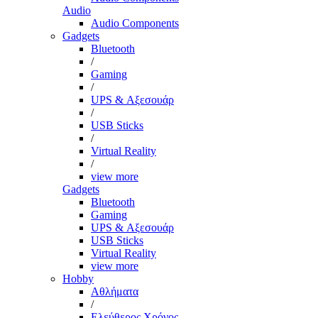
Audio
Audio Components
Gadgets
Bluetooth
/
Gaming
/
UPS & Αξεσουάρ
/
USB Sticks
/
Virtual Reality
/
view more
Gadgets
Bluetooth
Gaming
UPS & Αξεσουάρ
USB Sticks
Virtual Reality
view more
Hobby
Αθλήματα
/
Ελεύθερος Χρόνος