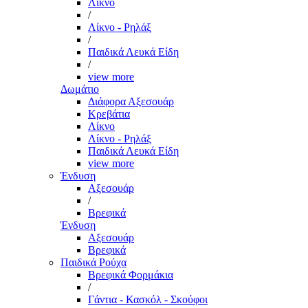
Λίκνο
/
Λίκνο - Ρηλάξ
/
Παιδικά Λευκά Είδη
/
view more
Δωμάτιο
Διάφορα Αξεσουάρ
Κρεβάτια
Λίκνο
Λίκνο - Ρηλάξ
Παιδικά Λευκά Είδη
view more
Ένδυση
Αξεσουάρ
/
Βρεφικά
Ένδυση
Αξεσουάρ
Βρεφικά
Παιδικά Ρούχα
Βρεφικά Φορμάκια
/
Γάντια - Κασκόλ - Σκούφοι