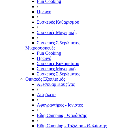
Fun Cooking
/
Πρωινό
/
Συσκευές Καθαρισμού
/
Συσκευές Μαγειρικής
/
Συσκευές Σιδερώματος
Μικροσυσκευές
Fun Cooking
Πρωινό
Συσκευές Καθαρισμού
Συσκευές Μαγειρικής
Συσκευές Σιδερώματος
Οικιακός Εξοπλισμός
Αξεσουάρ Κουζίνας
/
Ασφάλεια
/
Αφυγραντήρες - Ιονιστές
/
Είδη Camping - Θαλάσσης
/
Είδη Camping - Ταξιδιού - Θαλάσσης