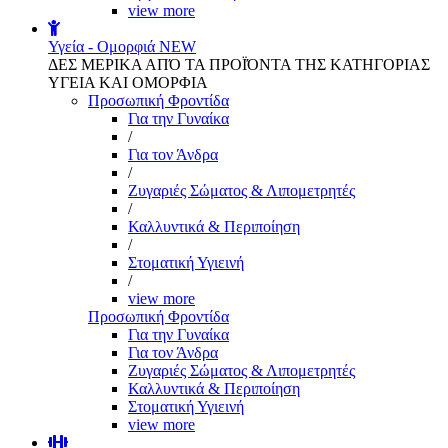
view more
Υγεία - Ομορφιά
NEW
ΔΕΣ ΜΕΡΙΚΑ ΑΠΌ ΤΑ ΠΡΟΪΌΝΤΑ ΤΗΣ ΚΑΤΗΓΟΡΙΑΣ
ΥΓΕΙΑ ΚΑΙ ΟΜΟΡΦΙΑ
Προσωπική Φροντίδα
Για την Γυναίκα
/
Για τον Άνδρα
/
Ζυγαριές Σώματος & Λιπομετρητές
/
Καλλυντικά & Περιποίηση
/
Στοματική Υγιεινή
/
view more
Προσωπική Φροντίδα
Για την Γυναίκα
Για τον Άνδρα
Ζυγαριές Σώματος & Λιπομετρητές
Καλλυντικά & Περιποίηση
Στοματική Υγιεινή
view more