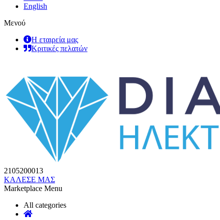
English
Μενού
Η εταιρεία μας
Κριτικές πελατών
2105200013
ΚΑΛΕΣΕ ΜΑΣ
Marketplace Menu
All categories