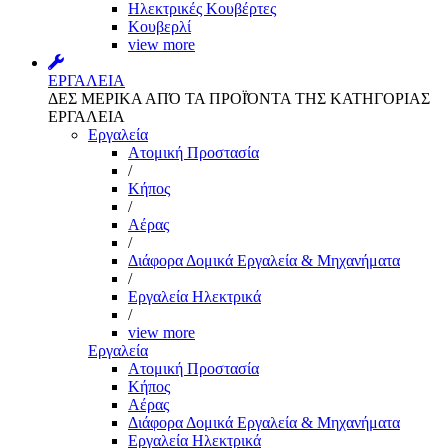
Ηλεκτρικές Κουβέρτες
Κουβερλί
view more
ΕΡΓΑΛΕΙΑ
ΔΕΣ ΜΕΡΙΚΑ ΑΠΌ ΤΑ ΠΡΟΪΌΝΤΑ ΤΗΣ ΚΑΤΗΓΟΡΙΑΣ
ΕΡΓΑΛΕΙΑ
Εργαλεία
Aτομική Προστασία
/
Kήπος
/
Αέρας
/
Διάφορα Δομικά Εργαλεία & Μηχανήματα
/
Εργαλεία Ηλεκτρικά
/
view more
Εργαλεία
Aτομική Προστασία
Kήπος
Αέρας
Διάφορα Δομικά Εργαλεία & Μηχανήματα
Εργαλεία Ηλεκτρικά