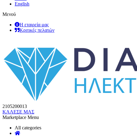
English
Μενού
Η εταιρεία μας
Κριτικές πελατών
2105200013
ΚΑΛΕΣΕ ΜΑΣ
Marketplace Menu
All categories