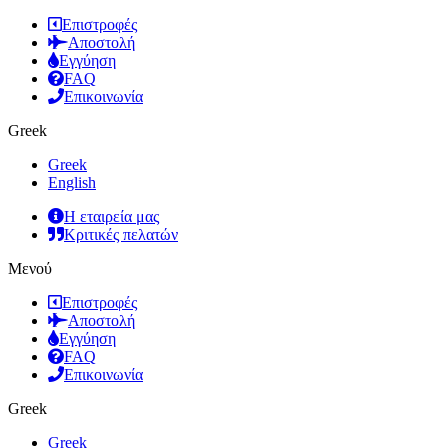
Επιστροφές
Αποστολή
Εγγύηση
FAQ
Επικοινωνία
Greek
Greek
English
Η εταιρεία μας
Κριτικές πελατών
Μενού
Επιστροφές
Αποστολή
Εγγύηση
FAQ
Επικοινωνία
Greek
Greek