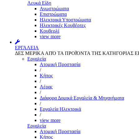
Λευκά Είδη
Ανωστρώματα
Επιστρώματα
Ηλεκτρικά Υποστρώματα
Ηλεκτρικές Κουβέρτες
Κουβερλί
view more
ΕΡΓΑΛΕΙΑ
ΔΕΣ ΜΕΡΙΚΑ ΑΠΌ ΤΑ ΠΡΟΪΌΝΤΑ ΤΗΣ ΚΑΤΗΓΟΡΙΑΣ Ε
Εργαλεία
Aτομική Προστασία
/
Kήπος
/
Αέρας
/
Διάφορα Δομικά Εργαλεία & Μηχανήματα
/
Εργαλεία Ηλεκτρικά
/
view more
Εργαλεία
Aτομική Προστασία
Kήπος