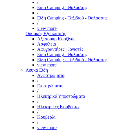
/
Είδη Camping - Θαλάσσης
/
Είδη Camping - Ταξιδιού - Θαλάσσης
/
view more
Οικιακός Εξοπλισμός
Αξεσουάρ Κουζίνας
Ασφάλεια
Αφυγραντήρες - Ιονιστές
Είδη Camping - Θαλάσσης
Είδη Camping - Ταξιδιού - Θαλάσσης
view more
Λευκά Είδη
Ανωστρώματα
/
Επιστρώματα
/
Ηλεκτρικά Υποστρώματα
/
Ηλεκτρικές Κουβέρτες
/
Κουβερλί
/
view more