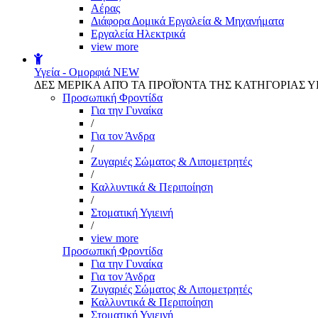
Αέρας
Διάφορα Δομικά Εργαλεία & Μηχανήματα
Εργαλεία Ηλεκτρικά
view more
Υγεία - Ομορφιά
NEW
ΔΕΣ ΜΕΡΙΚΑ ΑΠΌ ΤΑ ΠΡΟΪΌΝΤΑ ΤΗΣ ΚΑΤΗΓΟΡΙΑΣ Υ
Προσωπική Φροντίδα
Για την Γυναίκα
/
Για τον Άνδρα
/
Ζυγαριές Σώματος & Λιπομετρητές
/
Καλλυντικά & Περιποίηση
/
Στοματική Υγιεινή
/
view more
Προσωπική Φροντίδα
Για την Γυναίκα
Για τον Άνδρα
Ζυγαριές Σώματος & Λιπομετρητές
Καλλυντικά & Περιποίηση
Στοματική Υγιεινή