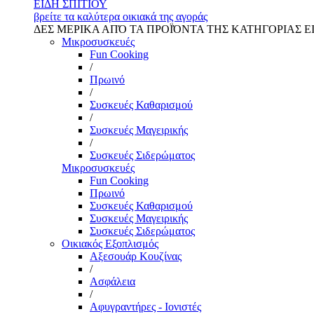
ΕΙΔΗ ΣΠΙΤΙΟΥ
βρείτε τα καλύτερα οικιακά της αγοράς
ΔΕΣ ΜΕΡΙΚΑ ΑΠΌ ΤΑ ΠΡΟΪΌΝΤΑ ΤΗΣ ΚΑΤΗΓΟΡΙΑΣ Ε
Μικροσυσκευές
Fun Cooking
/
Πρωινό
/
Συσκευές Καθαρισμού
/
Συσκευές Μαγειρικής
/
Συσκευές Σιδερώματος
Μικροσυσκευές
Fun Cooking
Πρωινό
Συσκευές Καθαρισμού
Συσκευές Μαγειρικής
Συσκευές Σιδερώματος
Οικιακός Εξοπλισμός
Αξεσουάρ Κουζίνας
/
Ασφάλεια
/
Αφυγραντήρες - Ιονιστές