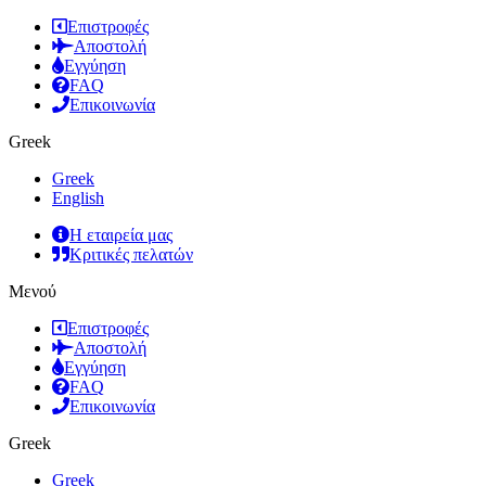
Επιστροφές
Αποστολή
Εγγύηση
FAQ
Επικοινωνία
Greek
Greek
English
Η εταιρεία μας
Κριτικές πελατών
Μενού
Επιστροφές
Αποστολή
Εγγύηση
FAQ
Επικοινωνία
Greek
Greek