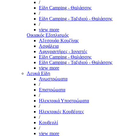
/
Είδη Camping - Θαλάσσης
/
Είδη Camping - Ταξιδιού - Θαλάσσης
/
view more
Οικιακός Εξοπλισμός
Αξεσουάρ Κουζίνας
Ασφάλεια
Αφυγραντήρες - Ιονιστές
Είδη Camping - Θαλάσσης
Είδη Camping - Ταξιδιού - Θαλάσσης
view more
Λευκά Είδη
Ανωστρώματα
/
Επιστρώματα
/
Ηλεκτρικά Υποστρώματα
/
Ηλεκτρικές Κουβέρτες
/
Κουβερλί
/
view more