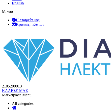
English
Μενού
Η εταιρεία μας
Κριτικές πελατών
2105200013
ΚΑΛΕΣΕ ΜΑΣ
Marketplace Menu
All categories