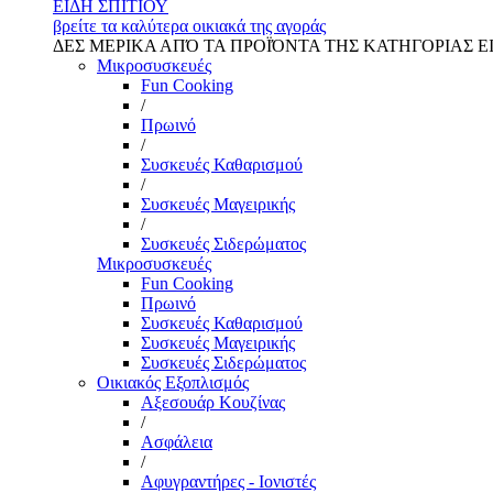
ΕΙΔΗ ΣΠΙΤΙΟΥ
βρείτε τα καλύτερα οικιακά της αγοράς
ΔΕΣ ΜΕΡΙΚΑ ΑΠΌ ΤΑ ΠΡΟΪΌΝΤΑ ΤΗΣ ΚΑΤΗΓΟΡΙΑΣ Ε
Μικροσυσκευές
Fun Cooking
/
Πρωινό
/
Συσκευές Καθαρισμού
/
Συσκευές Μαγειρικής
/
Συσκευές Σιδερώματος
Μικροσυσκευές
Fun Cooking
Πρωινό
Συσκευές Καθαρισμού
Συσκευές Μαγειρικής
Συσκευές Σιδερώματος
Οικιακός Εξοπλισμός
Αξεσουάρ Κουζίνας
/
Ασφάλεια
/
Αφυγραντήρες - Ιονιστές