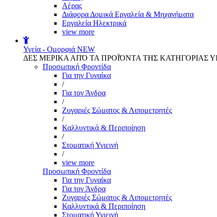
Αέρας
Διάφορα Δομικά Εργαλεία & Μηχανήματα
Εργαλεία Ηλεκτρικά
view more
Υγεία - Ομορφιά
NEW
ΔΕΣ ΜΕΡΙΚΑ ΑΠΌ ΤΑ ΠΡΟΪΌΝΤΑ ΤΗΣ ΚΑΤΗΓΟΡΙΑΣ Υ
Προσωπική Φροντίδα
Για την Γυναίκα
/
Για τον Άνδρα
/
Ζυγαριές Σώματος & Λιπομετρητές
/
Καλλυντικά & Περιποίηση
/
Στοματική Υγιεινή
/
view more
Προσωπική Φροντίδα
Για την Γυναίκα
Για τον Άνδρα
Ζυγαριές Σώματος & Λιπομετρητές
Καλλυντικά & Περιποίηση
Στοματική Υγιεινή