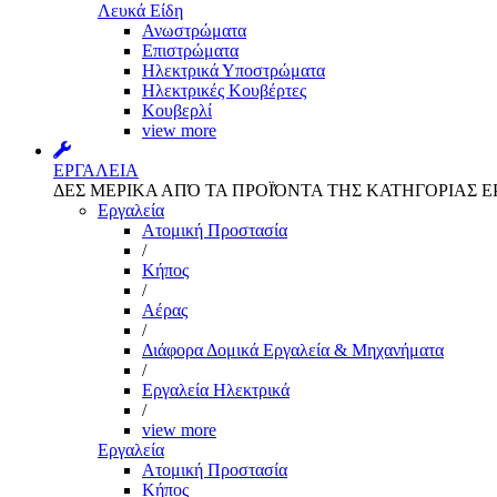
Λευκά Είδη
Ανωστρώματα
Επιστρώματα
Ηλεκτρικά Υποστρώματα
Ηλεκτρικές Κουβέρτες
Κουβερλί
view more
ΕΡΓΑΛΕΙΑ
ΔΕΣ ΜΕΡΙΚΑ ΑΠΌ ΤΑ ΠΡΟΪΌΝΤΑ ΤΗΣ ΚΑΤΗΓΟΡΙΑΣ Ε
Εργαλεία
Aτομική Προστασία
/
Kήπος
/
Αέρας
/
Διάφορα Δομικά Εργαλεία & Μηχανήματα
/
Εργαλεία Ηλεκτρικά
/
view more
Εργαλεία
Aτομική Προστασία
Kήπος