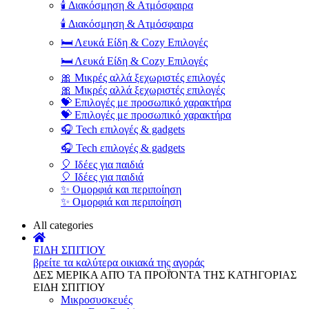
🕯️ Διακόσμηση & Ατμόσφαιρα
🕯️ Διακόσμηση & Ατμόσφαιρα
🛏️ Λευκά Είδη & Cozy Επιλογές
🛏️ Λευκά Είδη & Cozy Επιλογές
🎀 Μικρές αλλά ξεχωριστές επιλογές
🎀 Μικρές αλλά ξεχωριστές επιλογές
💝 Επιλογές με προσωπικό χαρακτήρα
💝 Επιλογές με προσωπικό χαρακτήρα
🎧 Tech επιλογές & gadgets
🎧 Tech επιλογές & gadgets
🎈 Ιδέες για παιδιά
🎈 Ιδέες για παιδιά
✨ Ομορφιά και περιποίηση
✨ Ομορφιά και περιποίηση
All categories
ΕΙΔΗ ΣΠΙΤΙΟΥ
βρείτε τα καλύτερα οικιακά της αγοράς
ΔΕΣ ΜΕΡΙΚΑ ΑΠΌ ΤΑ ΠΡΟΪΌΝΤΑ ΤΗΣ ΚΑΤΗΓΟΡΙΑΣ
ΕΙΔΗ ΣΠΙΤΙΟΥ
Μικροσυσκευές