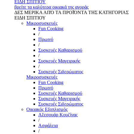
ΕΙΔΗ ΣΠΙΤΙΟΥ
βρείτε τα καλύτερα οικιακά της αγοράς
ΔΕΣ ΜΕΡΙΚΑ ΑΠΌ ΤΑ ΠΡΟΪΌΝΤΑ ΤΗΣ ΚΑΤΗΓΟΡΙΑΣ
ΕΙΔΗ ΣΠΙΤΙΟΥ
Μικροσυσκευές
Fun Cooking
/
Πρωινό
/
Συσκευές Καθαρισμού
/
Συσκευές Μαγειρικής
/
Συσκευές Σιδερώματος
Μικροσυσκευές
Fun Cooking
Πρωινό
Συσκευές Καθαρισμού
Συσκευές Μαγειρικής
Συσκευές Σιδερώματος
Οικιακός Εξοπλισμός
Αξεσουάρ Κουζίνας
/
Ασφάλεια
/