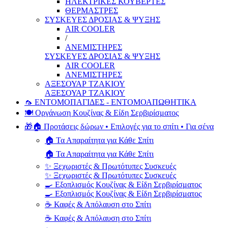
ΗΛΕΚΤΡΙΚΕΣ ΚΟΥΒΕΡΤΕΣ
ΘΕΡΜΑΣΤΡΕΣ
ΣΥΣΚΕΥΕΣ ΔΡΟΣΙΑΣ & ΨΥΞΗΣ
AIR COOLER
/
ΑΝΕΜΙΣΤΗΡΕΣ
ΣΥΣΚΕΥΕΣ ΔΡΟΣΙΑΣ & ΨΥΞΗΣ
AIR COOLER
ΑΝΕΜΙΣΤΗΡΕΣ
ΑΞΕΣΟΥΑΡ ΤΖΑΚΙΟΥ
ΑΞΕΣΟΥΑΡ ΤΖΑΚΙΟΥ
🦟 ΕΝΤΟΜΟΠΑΓΙΔΕΣ - ΕΝΤΟΜΟΑΠΩΘΗΤΙΚΑ
🍽️ Οργάνωση Κουζίνας & Είδη Σερβιρίσματος
🎁🏠 Προτάσεις δώρων • Επιλογές για το σπίτι • Για σένα
🏠 Τα Απαραίτητα για Κάθε Σπίτι
🏠 Τα Απαραίτητα για Κάθε Σπίτι
✨ Ξεχωριστές & Πρωτότυπες Συσκευές
✨ Ξεχωριστές & Πρωτότυπες Συσκευές
🍳 Εξοπλισμός Κουζίνας & Είδη Σερβιρίσματος
🍳 Εξοπλισμός Κουζίνας & Είδη Σερβιρίσματος
☕ Καφές & Απόλαυση στο Σπίτι
☕ Καφές & Απόλαυση στο Σπίτι