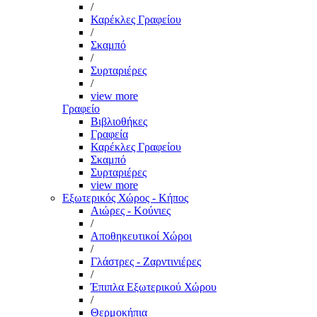
/
Καρέκλες Γραφείου
/
Σκαμπό
/
Συρταριέρες
/
view more
Γραφείο
Βιβλιοθήκες
Γραφεία
Καρέκλες Γραφείου
Σκαμπό
Συρταριέρες
view more
Εξωτερικός Χώρος - Κήπος
Αιώρες - Κούνιες
/
Αποθηκευτικοί Χώροι
/
Γλάστρες - Ζαρντινιέρες
/
Έπιπλα Εξωτερικού Χώρου
/
Θερμοκήπια