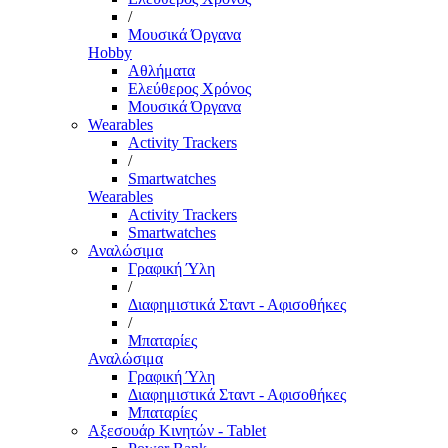
/
Μουσικά Όργανα
Hobby
Αθλήματα
Ελεύθερος Χρόνος
Μουσικά Όργανα
Wearables
Activity Trackers
/
Smartwatches
Wearables
Activity Trackers
Smartwatches
Αναλώσιμα
Γραφική Ύλη
/
Διαφημιστικά Σταντ - Αφισοθήκες
/
Μπαταρίες
Αναλώσιμα
Γραφική Ύλη
Διαφημιστικά Σταντ - Αφισοθήκες
Μπαταρίες
Αξεσουάρ Κινητών - Tablet