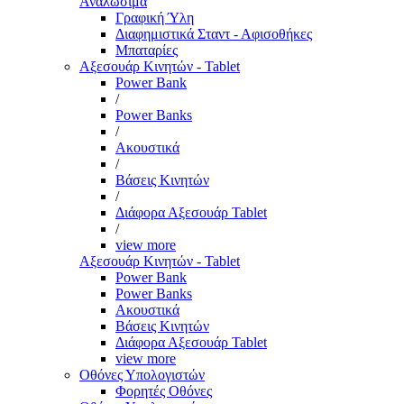
Αναλώσιμα
Γραφική Ύλη
Διαφημιστικά Σταντ - Αφισοθήκες
Μπαταρίες
Αξεσουάρ Κινητών - Tablet
Power Bank
/
Power Banks
/
Ακουστικά
/
Βάσεις Κινητών
/
Διάφορα Αξεσουάρ Tablet
/
view more
Αξεσουάρ Κινητών - Tablet
Power Bank
Power Banks
Ακουστικά
Βάσεις Κινητών
Διάφορα Αξεσουάρ Tablet
view more
Οθόνες Υπολογιστών
Φορητές Οθόνες