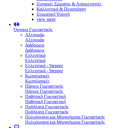
Ζυγαριές Σώματος & Λιπομετρητές
Καλλυντικά & Περιποίηση
Στοματική Υγιεινή
view more
Όργανα Γυμναστικής
Αξεσουάρ
Αξεσουάρ
Διάδρομοι
Διάδρομοι
Ελλειπτικά
Ελλειπτικά
Ελλειπτικά - Stepper
Ελλειπτικά - Stepper
Κωπηλατικές
Κωπηλατικές
Πάγκοι Γυμναστικής
Πάγκοι Γυμναστικής
Παθητική Γυμναστική
Παθητική Γυμναστική
Ποδήλατα Γυμναστικής
Ποδήλατα Γυμναστικής
Πολυόργανα και Μηχανήματα Γυμναστικής
Πολυόργανα και Μηχανήματα Γυμναστικής