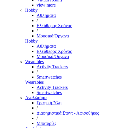
view more
Hobby
Αθλήματα
/
Ελεύθερος Χρόνος
/
Μουσικά Όργανα
Hobby
Αθλήματα
Ελεύθερος Χρόνος
Μουσικά Όργανα
Wearables
Activity Trackers
/
Smartwatches
Wearables
Activity Trackers
Smartwatches
Αναλώσιμα
Γραφική Ύλη
/
Διαφημιστικά Σταντ - Αφισοθήκες
/
Μπαταρίες