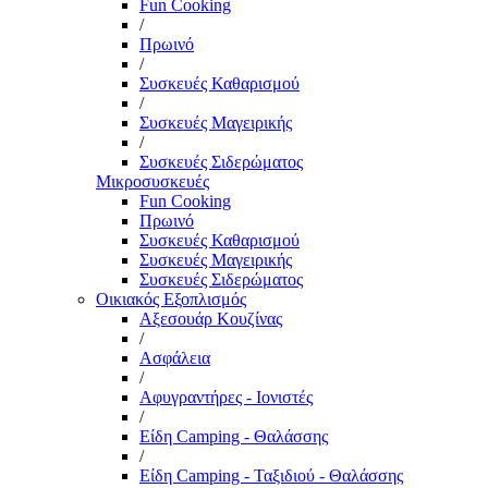
Fun Cooking
/
Πρωινό
/
Συσκευές Καθαρισμού
/
Συσκευές Μαγειρικής
/
Συσκευές Σιδερώματος
Μικροσυσκευές
Fun Cooking
Πρωινό
Συσκευές Καθαρισμού
Συσκευές Μαγειρικής
Συσκευές Σιδερώματος
Οικιακός Εξοπλισμός
Αξεσουάρ Κουζίνας
/
Ασφάλεια
/
Αφυγραντήρες - Ιονιστές
/
Είδη Camping - Θαλάσσης
/
Είδη Camping - Ταξιδιού - Θαλάσσης