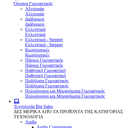
Όργανα Γυμναστικής
Αξεσουάρ
Αξεσουάρ
Διάδρομοι
Διάδρομοι
Ελλειπτικά
Ελλειπτικά
Ελλειπτικά - Stepper
Ελλειπτικά - Stepper
Κωπηλατικές
Κωπηλατικές
Πάγκοι Γυμναστικής
Πάγκοι Γυμναστικής
Παθητική Γυμναστική
Παθητική Γυμναστική
Ποδήλατα Γυμναστικής
Ποδήλατα Γυμναστικής
Πολυόργανα και Μηχανήματα Γυμναστικής
Πολυόργανα και Μηχανήματα Γυμναστικής
Τεχνολογία
Big Sales
ΔΕΣ ΜΕΡΙΚΑ ΑΠΌ ΤΑ ΠΡΟΪΌΝΤΑ ΤΗΣ ΚΑΤΗΓΟΡΙΑΣ
ΤΕΧΝΟΛΟΓΙΑ
Audio
Audio Components