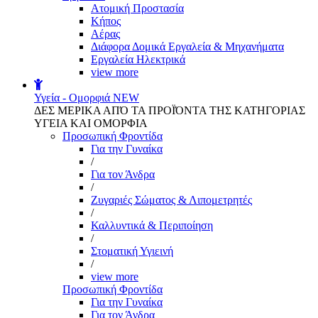
Aτομική Προστασία
Kήπος
Αέρας
Διάφορα Δομικά Εργαλεία & Μηχανήματα
Εργαλεία Ηλεκτρικά
view more
Υγεία - Ομορφιά
NEW
ΔΕΣ ΜΕΡΙΚΑ ΑΠΌ ΤΑ ΠΡΟΪΌΝΤΑ ΤΗΣ ΚΑΤΗΓΟΡΙΑΣ
ΥΓΕΙΑ ΚΑΙ ΟΜΟΡΦΙΑ
Προσωπική Φροντίδα
Για την Γυναίκα
/
Για τον Άνδρα
/
Ζυγαριές Σώματος & Λιπομετρητές
/
Καλλυντικά & Περιποίηση
/
Στοματική Υγιεινή
/
view more
Προσωπική Φροντίδα
Για την Γυναίκα
Για τον Άνδρα