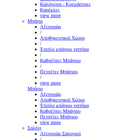
Καλόγεροι - Κρεμάστρες
Καρέκλες
view more
Μπάνιο
Αξεσουάρ
/
Αποθηκευτικοί Χώροι
/
Έπιπλο μπάνιου νιπτήρα
/
Καθρέπτες Μπάνιου
/
Πετσέτες Μπάνιου
/
view more
Μπάνιο
Αξεσουάρ
Αποθηκευτικοί Χώροι
Έπιπλο μπάνιου νιπτήρα
Καθρέπτες Μπάνιου
Πετσέτες Μπάνιου
view more
Σαλόνι
Αξεσουάρ Σαλονιού
/