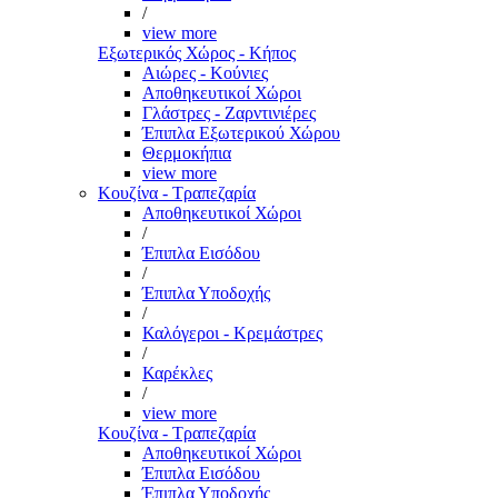
/
view more
Εξωτερικός Χώρος - Κήπος
Αιώρες - Κούνιες
Αποθηκευτικοί Χώροι
Γλάστρες - Ζαρντινιέρες
Έπιπλα Εξωτερικού Χώρου
Θερμοκήπια
view more
Κουζίνα - Τραπεζαρία
Αποθηκευτικοί Χώροι
/
Έπιπλα Εισόδου
/
Έπιπλα Υποδοχής
/
Καλόγεροι - Κρεμάστρες
/
Καρέκλες
/
view more
Κουζίνα - Τραπεζαρία
Αποθηκευτικοί Χώροι
Έπιπλα Εισόδου
Έπιπλα Υποδοχής