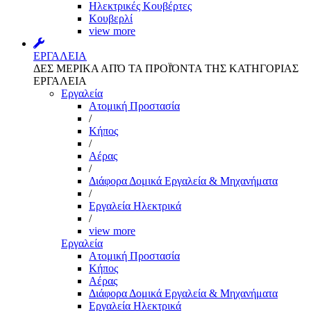
Ηλεκτρικές Κουβέρτες
Κουβερλί
view more
ΕΡΓΑΛΕΙΑ
ΔΕΣ ΜΕΡΙΚΑ ΑΠΌ ΤΑ ΠΡΟΪΌΝΤΑ ΤΗΣ ΚΑΤΗΓΟΡΙΑΣ
ΕΡΓΑΛΕΙΑ
Εργαλεία
Aτομική Προστασία
/
Kήπος
/
Αέρας
/
Διάφορα Δομικά Εργαλεία & Μηχανήματα
/
Εργαλεία Ηλεκτρικά
/
view more
Εργαλεία
Aτομική Προστασία
Kήπος
Αέρας
Διάφορα Δομικά Εργαλεία & Μηχανήματα
Εργαλεία Ηλεκτρικά