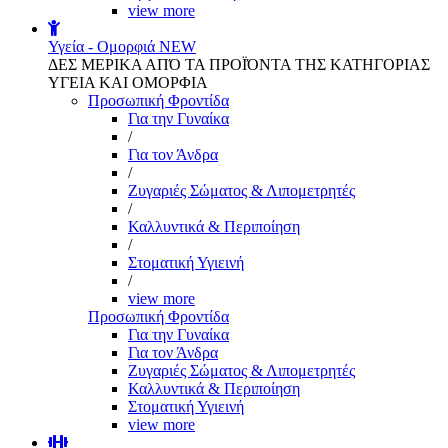
view more
Υγεία - Ομορφιά
NEW
ΔΕΣ ΜΕΡΙΚΑ ΑΠΌ ΤΑ ΠΡΟΪΌΝΤΑ ΤΗΣ ΚΑΤΗΓΟΡΙΑΣ
ΥΓΕΙΑ ΚΑΙ ΟΜΟΡΦΙΑ
Προσωπική Φροντίδα
Για την Γυναίκα
/
Για τον Άνδρα
/
Ζυγαριές Σώματος & Λιπομετρητές
/
Καλλυντικά & Περιποίηση
/
Στοματική Υγιεινή
/
view more
Προσωπική Φροντίδα
Για την Γυναίκα
Για τον Άνδρα
Ζυγαριές Σώματος & Λιπομετρητές
Καλλυντικά & Περιποίηση
Στοματική Υγιεινή
view more