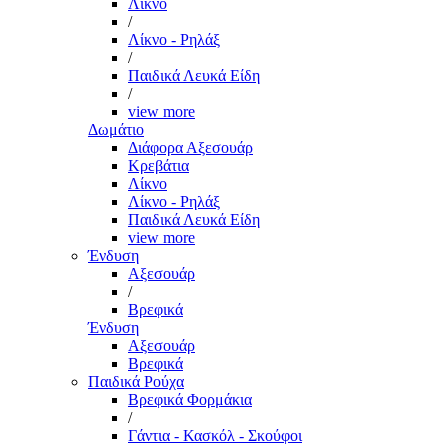
Λίκνο
/
Λίκνο - Ρηλάξ
/
Παιδικά Λευκά Είδη
/
view more
Δωμάτιο
Διάφορα Αξεσουάρ
Κρεβάτια
Λίκνο
Λίκνο - Ρηλάξ
Παιδικά Λευκά Είδη
view more
Ένδυση
Αξεσουάρ
/
Βρεφικά
Ένδυση
Αξεσουάρ
Βρεφικά
Παιδικά Ρούχα
Βρεφικά Φορμάκια
/
Γάντια - Κασκόλ - Σκούφοι