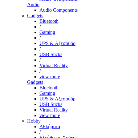
Audio
Audio Components
Gadgets
Bluetooth
/
Gaming
/
UPS & Αξεσουάρ
/
USB Sticks
/
Virtual Reality
/
view more
Gadgets
Bluetooth
Gaming
UPS & Αξεσουάρ
USB Sticks
Virtual Reality
view more
Hobby
Αθλήματα
/
Ελεύθερος Χρόνος