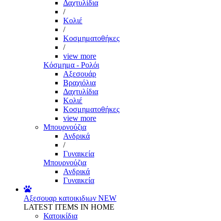
Δαχτυλίδια
/
Κολιέ
/
Κοσμηματοθήκες
/
view more
Κόσμημα - Ρολόι
Αξεσουάρ
Βραχιόλια
Δαχτυλίδια
Κολιέ
Κοσμηματοθήκες
view more
Μπουρνούζια
Ανδρικά
/
Γυναικεία
Μπουρνούζια
Ανδρικά
Γυναικεία
Αξεσουαρ κατοικιδιων
NEW
LATEST ITEMS IN HOME
Κατοικίδια