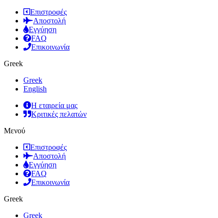
Επιστροφές
Αποστολή
Εγγύηση
FAQ
Επικοινωνία
Greek
Greek
English
Η εταιρεία μας
Κριτικές πελατών
Μενού
Επιστροφές
Αποστολή
Εγγύηση
FAQ
Επικοινωνία
Greek
Greek