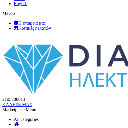
English
Μενού
Η εταιρεία μας
Κριτικές πελατών
2105200013
ΚΑΛΕΣΕ ΜΑΣ
Marketplace Menu
All categories