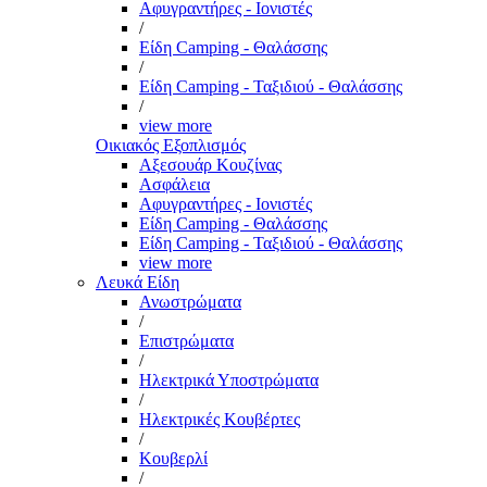
Αφυγραντήρες - Ιονιστές
/
Είδη Camping - Θαλάσσης
/
Είδη Camping - Ταξιδιού - Θαλάσσης
/
view more
Οικιακός Εξοπλισμός
Αξεσουάρ Κουζίνας
Ασφάλεια
Αφυγραντήρες - Ιονιστές
Είδη Camping - Θαλάσσης
Είδη Camping - Ταξιδιού - Θαλάσσης
view more
Λευκά Είδη
Ανωστρώματα
/
Επιστρώματα
/
Ηλεκτρικά Υποστρώματα
/
Ηλεκτρικές Κουβέρτες
/
Κουβερλί
/