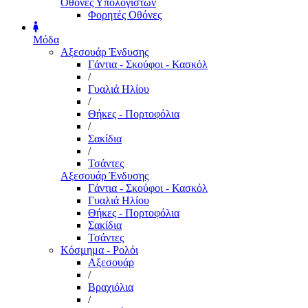
Οθόνες Υπολογιστών
Φορητές Οθόνες
Μόδα
Αξεσουάρ Ένδυσης
Γάντια - Σκούφοι - Κασκόλ
/
Γυαλιά Ηλίου
/
Θήκες - Πορτοφόλια
/
Σακίδια
/
Τσάντες
Αξεσουάρ Ένδυσης
Γάντια - Σκούφοι - Κασκόλ
Γυαλιά Ηλίου
Θήκες - Πορτοφόλια
Σακίδια
Τσάντες
Κόσμημα - Ρολόι
Αξεσουάρ
/
Βραχιόλια
/