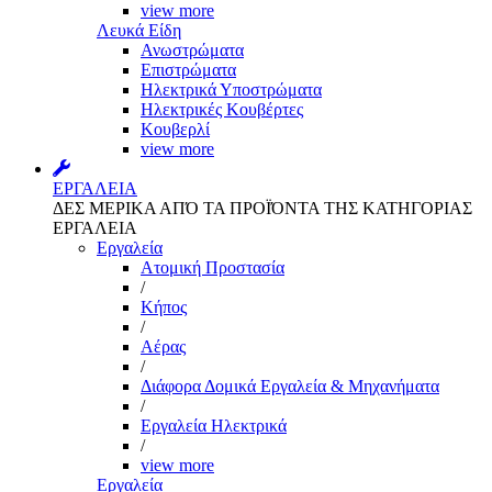
view more
Λευκά Είδη
Ανωστρώματα
Επιστρώματα
Ηλεκτρικά Υποστρώματα
Ηλεκτρικές Κουβέρτες
Κουβερλί
view more
ΕΡΓΑΛΕΙΑ
ΔΕΣ ΜΕΡΙΚΑ ΑΠΌ ΤΑ ΠΡΟΪΌΝΤΑ ΤΗΣ ΚΑΤΗΓΟΡΙΑΣ
ΕΡΓΑΛΕΙΑ
Εργαλεία
Aτομική Προστασία
/
Kήπος
/
Αέρας
/
Διάφορα Δομικά Εργαλεία & Μηχανήματα
/
Εργαλεία Ηλεκτρικά
/
view more
Εργαλεία