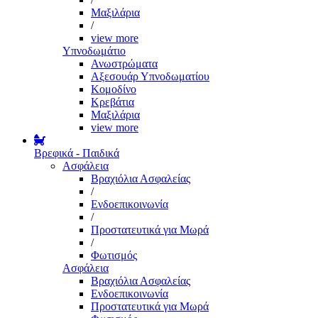
Μαξιλάρια
/
view more
Υπνοδωμάτιο
Ανωστρώματα
Αξεσουάρ Υπνοδωματίου
Κομοδίνο
Κρεβάτια
Μαξιλάρια
view more
Βρεφικά - Παιδικά
Ασφάλεια
Βραχιόλια Ασφαλείας
/
Ενδοεπικοινωνία
/
Προστατευτικά για Μωρά
/
Φωτισμός
Ασφάλεια
Βραχιόλια Ασφαλείας
Ενδοεπικοινωνία
Προστατευτικά για Μωρά