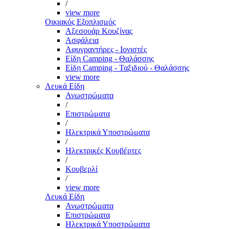
/
view more
Οικιακός Εξοπλισμός
Αξεσουάρ Κουζίνας
Ασφάλεια
Αφυγραντήρες - Ιονιστές
Είδη Camping - Θαλάσσης
Είδη Camping - Ταξιδιού - Θαλάσσης
view more
Λευκά Είδη
Ανωστρώματα
/
Επιστρώματα
/
Ηλεκτρικά Υποστρώματα
/
Ηλεκτρικές Κουβέρτες
/
Κουβερλί
/
view more
Λευκά Είδη
Ανωστρώματα
Επιστρώματα
Ηλεκτρικά Υποστρώματα