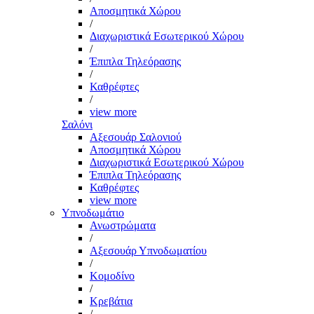
Αποσμητικά Χώρου
/
Διαχωριστικά Εσωτερικού Χώρου
/
Έπιπλα Τηλεόρασης
/
Καθρέφτες
/
view more
Σαλόνι
Αξεσουάρ Σαλονιού
Αποσμητικά Χώρου
Διαχωριστικά Εσωτερικού Χώρου
Έπιπλα Τηλεόρασης
Καθρέφτες
view more
Υπνοδωμάτιο
Ανωστρώματα
/
Αξεσουάρ Υπνοδωματίου
/
Κομοδίνο
/
Κρεβάτια
/