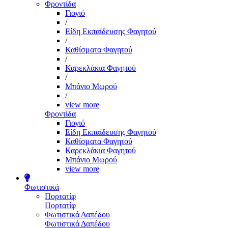
Φροντίδα
Γιογιό
/
Είδη Εκπαίδευσης Φαγητού
/
Καθίσματα Φαγητού
/
Καρεκλάκια Φαγητού
/
Μπάνιο Μωρού
/
view more
Φροντίδα
Γιογιό
Είδη Εκπαίδευσης Φαγητού
Καθίσματα Φαγητού
Καρεκλάκια Φαγητού
Μπάνιο Μωρού
view more
Φωτιστικά
Πορτατίφ
Πορτατίφ
Φωτιστικά Δαπέδου
Φωτιστικά Δαπέδου