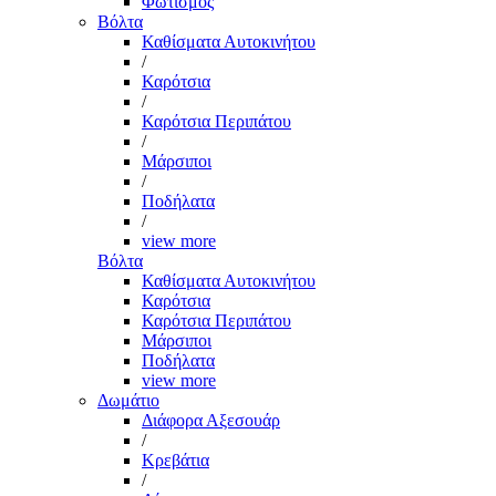
Φωτισμός
Βόλτα
Καθίσματα Αυτοκινήτου
/
Καρότσια
/
Καρότσια Περιπάτου
/
Μάρσιποι
/
Ποδήλατα
/
view more
Βόλτα
Καθίσματα Αυτοκινήτου
Καρότσια
Καρότσια Περιπάτου
Μάρσιποι
Ποδήλατα
view more
Δωμάτιο
Διάφορα Αξεσουάρ
/
Κρεβάτια
/