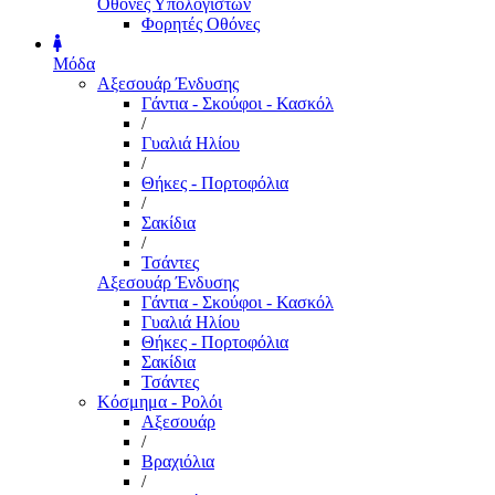
Οθόνες Υπολογιστών
Φορητές Οθόνες
Μόδα
Αξεσουάρ Ένδυσης
Γάντια - Σκούφοι - Κασκόλ
/
Γυαλιά Ηλίου
/
Θήκες - Πορτοφόλια
/
Σακίδια
/
Τσάντες
Αξεσουάρ Ένδυσης
Γάντια - Σκούφοι - Κασκόλ
Γυαλιά Ηλίου
Θήκες - Πορτοφόλια
Σακίδια
Τσάντες
Κόσμημα - Ρολόι
Αξεσουάρ
/
Βραχιόλια
/