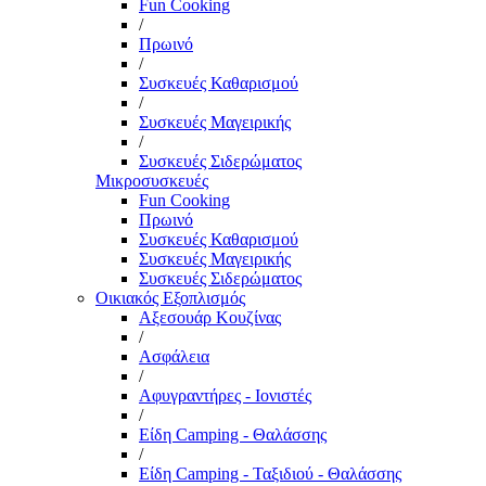
Fun Cooking
/
Πρωινό
/
Συσκευές Καθαρισμού
/
Συσκευές Μαγειρικής
/
Συσκευές Σιδερώματος
Μικροσυσκευές
Fun Cooking
Πρωινό
Συσκευές Καθαρισμού
Συσκευές Μαγειρικής
Συσκευές Σιδερώματος
Οικιακός Εξοπλισμός
Αξεσουάρ Κουζίνας
/
Ασφάλεια
/
Αφυγραντήρες - Ιονιστές
/
Είδη Camping - Θαλάσσης
/
Είδη Camping - Ταξιδιού - Θαλάσσης