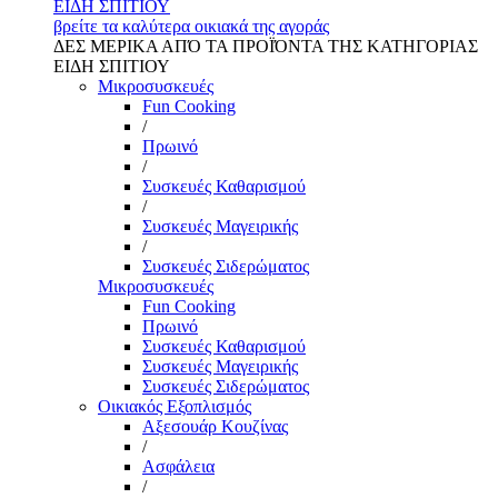
ΕΙΔΗ ΣΠΙΤΙΟΥ
βρείτε τα καλύτερα οικιακά της αγοράς
ΔΕΣ ΜΕΡΙΚΑ ΑΠΌ ΤΑ ΠΡΟΪΌΝΤΑ ΤΗΣ ΚΑΤΗΓΟΡΙΑΣ
ΕΙΔΗ ΣΠΙΤΙΟΥ
Μικροσυσκευές
Fun Cooking
/
Πρωινό
/
Συσκευές Καθαρισμού
/
Συσκευές Μαγειρικής
/
Συσκευές Σιδερώματος
Μικροσυσκευές
Fun Cooking
Πρωινό
Συσκευές Καθαρισμού
Συσκευές Μαγειρικής
Συσκευές Σιδερώματος
Οικιακός Εξοπλισμός
Αξεσουάρ Κουζίνας
/
Ασφάλεια
/