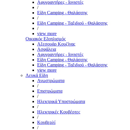
Αφυγραντήρες - Ιονιστές
/
Είδη Camping - Θαλάσσης
/
Είδη Camping - Ταξιδιού - Θαλάσσης
/
view more
Οικιακός Εξοπλισμός
Αξεσουάρ Κουζίνας
Ασφάλεια
Αφυγραντήρες - Ιονιστές
Είδη Camping - Θαλάσσης
Είδη Camping - Ταξιδιού - Θαλάσσης
view more
Λευκά Είδη
Ανωστρώματα
/
Επιστρώματα
/
Ηλεκτρικά Υποστρώματα
/
Ηλεκτρικές Κουβέρτες
/
Κουβερλί
/