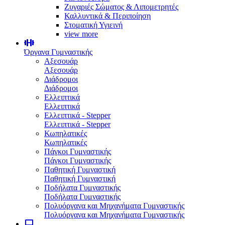
Ζυγαριές Σώματος & Λιπομετρητές
Καλλυντικά & Περιποίηση
Στοματική Υγιεινή
view more
Όργανα Γυμναστικής
Αξεσουάρ
Αξεσουάρ
Διάδρομοι
Διάδρομοι
Ελλειπτικά
Ελλειπτικά
Ελλειπτικά - Stepper
Ελλειπτικά - Stepper
Κωπηλατικές
Κωπηλατικές
Πάγκοι Γυμναστικής
Πάγκοι Γυμναστικής
Παθητική Γυμναστική
Παθητική Γυμναστική
Ποδήλατα Γυμναστικής
Ποδήλατα Γυμναστικής
Πολυόργανα και Μηχανήματα Γυμναστικής
Πολυόργανα και Μηχανήματα Γυμναστικής