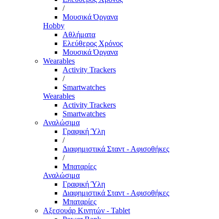
/
Μουσικά Όργανα
Hobby
Αθλήματα
Ελεύθερος Χρόνος
Μουσικά Όργανα
Wearables
Activity Trackers
/
Smartwatches
Wearables
Activity Trackers
Smartwatches
Αναλώσιμα
Γραφική Ύλη
/
Διαφημιστικά Σταντ - Αφισοθήκες
/
Μπαταρίες
Αναλώσιμα
Γραφική Ύλη
Διαφημιστικά Σταντ - Αφισοθήκες
Μπαταρίες
Αξεσουάρ Κινητών - Tablet