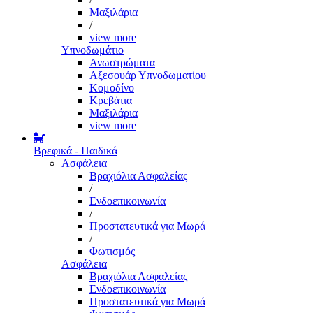
Μαξιλάρια
/
view more
Υπνοδωμάτιο
Ανωστρώματα
Αξεσουάρ Υπνοδωματίου
Κομοδίνο
Κρεβάτια
Μαξιλάρια
view more
Βρεφικά - Παιδικά
Ασφάλεια
Βραχιόλια Ασφαλείας
/
Ενδοεπικοινωνία
/
Προστατευτικά για Μωρά
/
Φωτισμός
Ασφάλεια
Βραχιόλια Ασφαλείας
Ενδοεπικοινωνία
Προστατευτικά για Μωρά