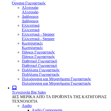
Όργανα Γυμναστικής
Αξεσουάρ
Αξεσουάρ
Διάδρομοι
Διάδρομοι
Ελλειπτικά
Ελλειπτικά
Ελλειπτικά - Stepper
Ελλειπτικά - Stepper
Κωπηλατικές
Κωπηλατικές
Πάγκοι Γυμναστικής
Πάγκοι Γυμναστικής
Παθητική Γυμναστική
Παθητική Γυμναστική
Ποδήλατα Γυμναστικής
Ποδήλατα Γυμναστικής
Πολυόργανα και Μηχανήματα Γυμναστικής
Πολυόργανα και Μηχανήματα Γυμναστικής
Τεχνολογία
Big Sales
ΔΕΣ ΜΕΡΙΚΑ ΑΠΌ ΤΑ ΠΡΟΪΌΝΤΑ ΤΗΣ ΚΑΤΗΓΟΡΙΑΣ
ΤΕΧΝΟΛΟΓΙΑ
Audio
Audio Components