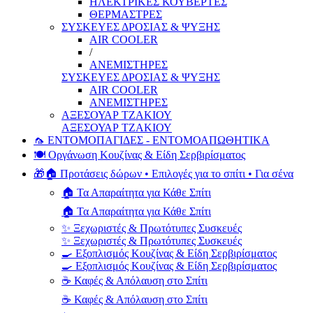
ΗΛΕΚΤΡΙΚΕΣ ΚΟΥΒΕΡΤΕΣ
ΘΕΡΜΑΣΤΡΕΣ
ΣΥΣΚΕΥΕΣ ΔΡΟΣΙΑΣ & ΨΥΞΗΣ
AIR COOLER
/
ΑΝΕΜΙΣΤΗΡΕΣ
ΣΥΣΚΕΥΕΣ ΔΡΟΣΙΑΣ & ΨΥΞΗΣ
AIR COOLER
ΑΝΕΜΙΣΤΗΡΕΣ
ΑΞΕΣΟΥΑΡ ΤΖΑΚΙΟΥ
ΑΞΕΣΟΥΑΡ ΤΖΑΚΙΟΥ
🦟 ΕΝΤΟΜΟΠΑΓΙΔΕΣ - ΕΝΤΟΜΟΑΠΩΘΗΤΙΚΑ
🍽️ Οργάνωση Κουζίνας & Είδη Σερβιρίσματος
🎁🏠 Προτάσεις δώρων • Επιλογές για το σπίτι • Για σένα
🏠 Τα Απαραίτητα για Κάθε Σπίτι
🏠 Τα Απαραίτητα για Κάθε Σπίτι
✨ Ξεχωριστές & Πρωτότυπες Συσκευές
✨ Ξεχωριστές & Πρωτότυπες Συσκευές
🍳 Εξοπλισμός Κουζίνας & Είδη Σερβιρίσματος
🍳 Εξοπλισμός Κουζίνας & Είδη Σερβιρίσματος
☕ Καφές & Απόλαυση στο Σπίτι
☕ Καφές & Απόλαυση στο Σπίτι