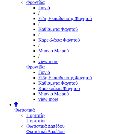
Φροντίδα
Γιογιό
/
Είδη Εκπαίδευσης Φαγητού
/
Καθίσματα Φαγητού
/
Καρεκλάκια Φαγητού
/
Μπάνιο Μωρού
/
view more
Φροντίδα
Γιογιό
Είδη Εκπαίδευσης Φαγητού
Καθίσματα Φαγητού
Καρεκλάκια Φαγητού
Μπάνιο Μωρού
view more
Φωτιστικά
Πορτατίφ
Πορτατίφ
Φωτιστικά Δαπέδου
Φωτιστικά Δαπέδου