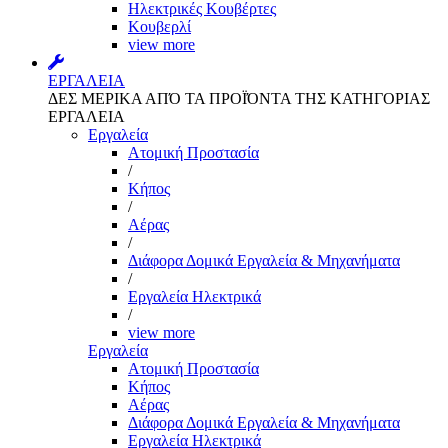
Ηλεκτρικές Κουβέρτες
Κουβερλί
view more
ΕΡΓΑΛΕΙΑ
ΔΕΣ ΜΕΡΙΚΑ ΑΠΌ ΤΑ ΠΡΟΪΌΝΤΑ ΤΗΣ ΚΑΤΗΓΟΡΙΑΣ
ΕΡΓΑΛΕΙΑ
Εργαλεία
Aτομική Προστασία
/
Kήπος
/
Αέρας
/
Διάφορα Δομικά Εργαλεία & Μηχανήματα
/
Εργαλεία Ηλεκτρικά
/
view more
Εργαλεία
Aτομική Προστασία
Kήπος
Αέρας
Διάφορα Δομικά Εργαλεία & Μηχανήματα
Εργαλεία Ηλεκτρικά