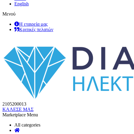
English
Μενού
Η εταιρεία μας
Κριτικές πελατών
2105200013
ΚΑΛΕΣΕ ΜΑΣ
Marketplace Menu
All categories