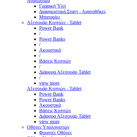
Αναλώσιμα
Γραφική Ύλη
Διαφημιστικά Σταντ - Αφισοθήκες
Μπαταρίες
Αξεσουάρ Κινητών - Tablet
Power Bank
/
Power Banks
/
Ακουστικά
/
Βάσεις Κινητών
/
Διάφορα Αξεσουάρ Tablet
/
view more
Αξεσουάρ Κινητών - Tablet
Power Bank
Power Banks
Ακουστικά
Βάσεις Κινητών
Διάφορα Αξεσουάρ Tablet
view more
Οθόνες Υπολογιστών
Φορητές Οθόνες