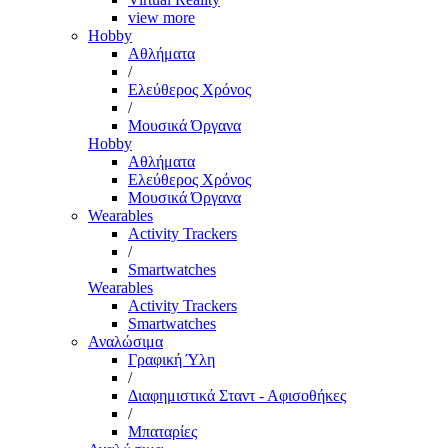
view more
Hobby
Αθλήματα
/
Ελεύθερος Χρόνος
/
Μουσικά Όργανα
Hobby
Αθλήματα
Ελεύθερος Χρόνος
Μουσικά Όργανα
Wearables
Activity Trackers
/
Smartwatches
Wearables
Activity Trackers
Smartwatches
Αναλώσιμα
Γραφική Ύλη
/
Διαφημιστικά Σταντ - Αφισοθήκες
/
Μπαταρίες