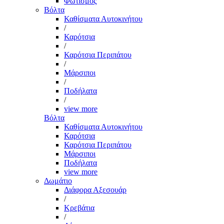
Φωτισμός
Βόλτα
Καθίσματα Αυτοκινήτου
/
Καρότσια
/
Καρότσια Περιπάτου
/
Μάρσιποι
/
Ποδήλατα
/
view more
Βόλτα
Καθίσματα Αυτοκινήτου
Καρότσια
Καρότσια Περιπάτου
Μάρσιποι
Ποδήλατα
view more
Δωμάτιο
Διάφορα Αξεσουάρ
/
Κρεβάτια
/