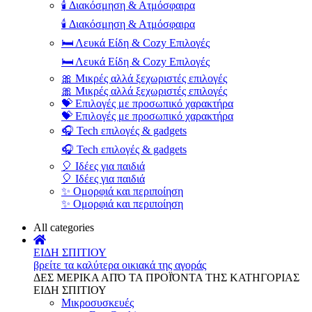
🕯️ Διακόσμηση & Ατμόσφαιρα
🕯️ Διακόσμηση & Ατμόσφαιρα
🛏️ Λευκά Είδη & Cozy Επιλογές
🛏️ Λευκά Είδη & Cozy Επιλογές
🎀 Μικρές αλλά ξεχωριστές επιλογές
🎀 Μικρές αλλά ξεχωριστές επιλογές
💝 Επιλογές με προσωπικό χαρακτήρα
💝 Επιλογές με προσωπικό χαρακτήρα
🎧 Tech επιλογές & gadgets
🎧 Tech επιλογές & gadgets
🎈 Ιδέες για παιδιά
🎈 Ιδέες για παιδιά
✨ Ομορφιά και περιποίηση
✨ Ομορφιά και περιποίηση
All categories
ΕΙΔΗ ΣΠΙΤΙΟΥ
βρείτε τα καλύτερα οικιακά της αγοράς
ΔΕΣ ΜΕΡΙΚΑ ΑΠΌ ΤΑ ΠΡΟΪΌΝΤΑ ΤΗΣ ΚΑΤΗΓΟΡΙΑΣ
ΕΙΔΗ ΣΠΙΤΙΟΥ
Μικροσυσκευές