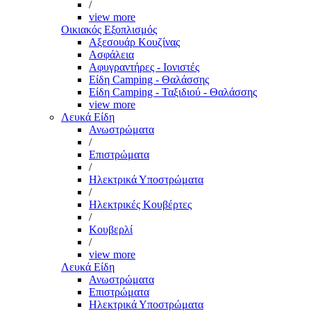
/
view more
Οικιακός Εξοπλισμός
Αξεσουάρ Κουζίνας
Ασφάλεια
Αφυγραντήρες - Ιονιστές
Είδη Camping - Θαλάσσης
Είδη Camping - Ταξιδιού - Θαλάσσης
view more
Λευκά Είδη
Ανωστρώματα
/
Επιστρώματα
/
Ηλεκτρικά Υποστρώματα
/
Ηλεκτρικές Κουβέρτες
/
Κουβερλί
/
view more
Λευκά Είδη
Ανωστρώματα
Επιστρώματα
Ηλεκτρικά Υποστρώματα