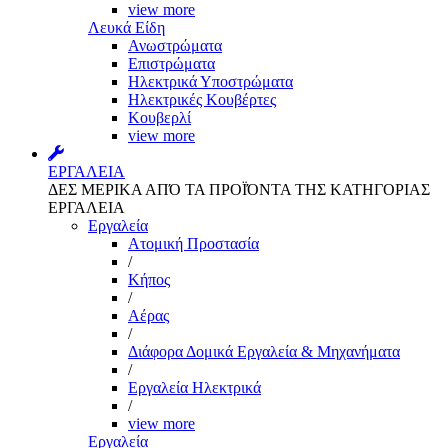
view more
Λευκά Είδη
Ανωστρώματα
Επιστρώματα
Ηλεκτρικά Υποστρώματα
Ηλεκτρικές Κουβέρτες
Κουβερλί
view more
ΕΡΓΑΛΕΙΑ
ΔΕΣ ΜΕΡΙΚΑ ΑΠΌ ΤΑ ΠΡΟΪΌΝΤΑ ΤΗΣ ΚΑΤΗΓΟΡΙΑΣ
ΕΡΓΑΛΕΙΑ
Εργαλεία
Aτομική Προστασία
/
Kήπος
/
Αέρας
/
Διάφορα Δομικά Εργαλεία & Μηχανήματα
/
Εργαλεία Ηλεκτρικά
/
view more
Εργαλεία