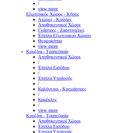
/
view more
Εξωτερικός Χώρος - Κήπος
Αιώρες - Κούνιες
Αποθηκευτικοί Χώροι
Γλάστρες - Ζαρντινιέρες
Έπιπλα Εξωτερικού Χώρου
Θερμοκήπια
view more
Κουζίνα - Τραπεζαρία
Αποθηκευτικοί Χώροι
/
Έπιπλα Εισόδου
/
Έπιπλα Υποδοχής
/
Καλόγεροι - Κρεμάστρες
/
Καρέκλες
/
view more
Κουζίνα - Τραπεζαρία
Αποθηκευτικοί Χώροι
Έπιπλα Εισόδου
Έπιπλα Υποδοχής