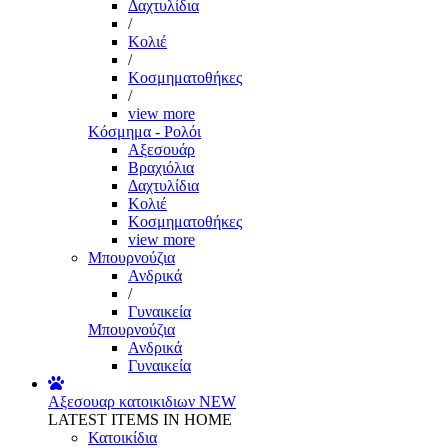
Δαχτυλίδια
/
Κολιέ
/
Κοσμηματοθήκες
/
view more
Κόσμημα - Ρολόι
Αξεσουάρ
Βραχιόλια
Δαχτυλίδια
Κολιέ
Κοσμηματοθήκες
view more
Μπουρνούζια
Ανδρικά
/
Γυναικεία
Μπουρνούζια
Ανδρικά
Γυναικεία
Αξεσουαρ κατοικιδιων
NEW
LATEST ITEMS IN HOME
Κατοικίδια