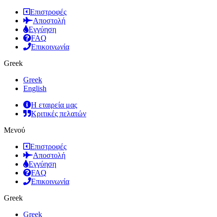
Επιστροφές
Αποστολή
Εγγύηση
FAQ
Επικοινωνία
Greek
Greek
English
Η εταιρεία μας
Κριτικές πελατών
Μενού
Επιστροφές
Αποστολή
Εγγύηση
FAQ
Επικοινωνία
Greek
Greek