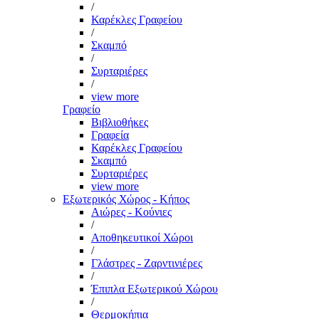
/
Καρέκλες Γραφείου
/
Σκαμπό
/
Συρταριέρες
/
view more
Γραφείο
Βιβλιοθήκες
Γραφεία
Καρέκλες Γραφείου
Σκαμπό
Συρταριέρες
view more
Εξωτερικός Χώρος - Κήπος
Αιώρες - Κούνιες
/
Αποθηκευτικοί Χώροι
/
Γλάστρες - Ζαρντινιέρες
/
Έπιπλα Εξωτερικού Χώρου
/
Θερμοκήπια