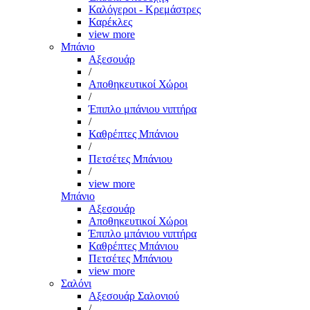
Καλόγεροι - Κρεμάστρες
Καρέκλες
view more
Μπάνιο
Αξεσουάρ
/
Αποθηκευτικοί Χώροι
/
Έπιπλο μπάνιου νιπτήρα
/
Καθρέπτες Μπάνιου
/
Πετσέτες Μπάνιου
/
view more
Μπάνιο
Αξεσουάρ
Αποθηκευτικοί Χώροι
Έπιπλο μπάνιου νιπτήρα
Καθρέπτες Μπάνιου
Πετσέτες Μπάνιου
view more
Σαλόνι
Αξεσουάρ Σαλονιού
/