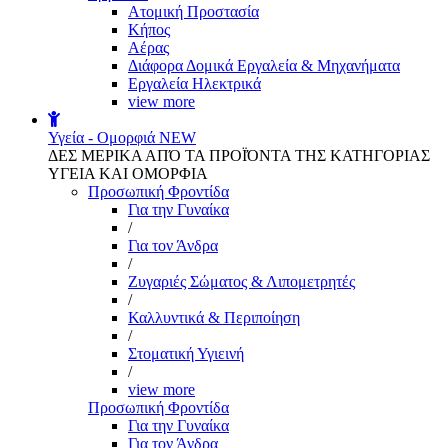
Aτομική Προστασία
Kήπος
Αέρας
Διάφορα Δομικά Εργαλεία & Μηχανήματα
Εργαλεία Ηλεκτρικά
view more
Υγεία - Ομορφιά
NEW
ΔΕΣ ΜΕΡΙΚΑ ΑΠΌ ΤΑ ΠΡΟΪΌΝΤΑ ΤΗΣ ΚΑΤΗΓΟΡΙΑΣ
ΥΓΕΙΑ ΚΑΙ ΟΜΟΡΦΙΑ
Προσωπική Φροντίδα
Για την Γυναίκα
/
Για τον Άνδρα
/
Ζυγαριές Σώματος & Λιπομετρητές
/
Καλλυντικά & Περιποίηση
/
Στοματική Υγιεινή
/
view more
Προσωπική Φροντίδα
Για την Γυναίκα
Για τον Άνδρα