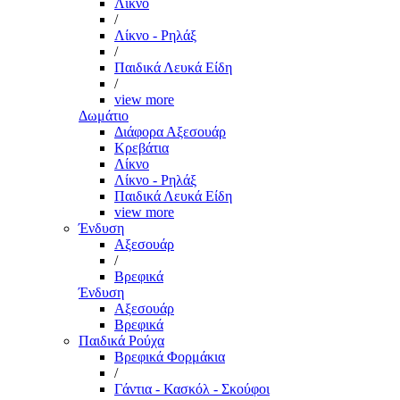
Λίκνο
/
Λίκνο - Ρηλάξ
/
Παιδικά Λευκά Είδη
/
view more
Δωμάτιο
Διάφορα Αξεσουάρ
Κρεβάτια
Λίκνο
Λίκνο - Ρηλάξ
Παιδικά Λευκά Είδη
view more
Ένδυση
Αξεσουάρ
/
Βρεφικά
Ένδυση
Αξεσουάρ
Βρεφικά
Παιδικά Ρούχα
Βρεφικά Φορμάκια
/
Γάντια - Κασκόλ - Σκούφοι