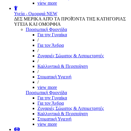
view more
Υγεία - Ομορφιά
NEW
ΔΕΣ ΜΕΡΙΚΑ ΑΠΌ ΤΑ ΠΡΟΪΌΝΤΑ ΤΗΣ ΚΑΤΗΓΟΡΙΑΣ
ΥΓΕΙΑ ΚΑΙ ΟΜΟΡΦΙΑ
Προσωπική Φροντίδα
Για την Γυναίκα
/
Για τον Άνδρα
/
Ζυγαριές Σώματος & Λιπομετρητές
/
Καλλυντικά & Περιποίηση
/
Στοματική Υγιεινή
/
view more
Προσωπική Φροντίδα
Για την Γυναίκα
Για τον Άνδρα
Ζυγαριές Σώματος & Λιπομετρητές
Καλλυντικά & Περιποίηση
Στοματική Υγιεινή
view more