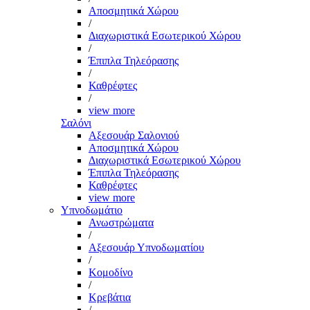
Αποσμητικά Χώρου
/
Διαχωριστικά Εσωτερικού Χώρου
/
Έπιπλα Τηλεόρασης
/
Καθρέφτες
/
view more
Σαλόνι
Αξεσουάρ Σαλονιού
Αποσμητικά Χώρου
Διαχωριστικά Εσωτερικού Χώρου
Έπιπλα Τηλεόρασης
Καθρέφτες
view more
Υπνοδωμάτιο
Ανωστρώματα
/
Αξεσουάρ Υπνοδωματίου
/
Κομοδίνο
/
Κρεβάτια
/