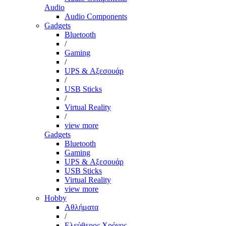
Audio
Audio Components
Gadgets
Bluetooth
/
Gaming
/
UPS & Αξεσουάρ
/
USB Sticks
/
Virtual Reality
/
view more
Gadgets
Bluetooth
Gaming
UPS & Αξεσουάρ
USB Sticks
Virtual Reality
view more
Hobby
Αθλήματα
/
Ελεύθερος Χρόνος