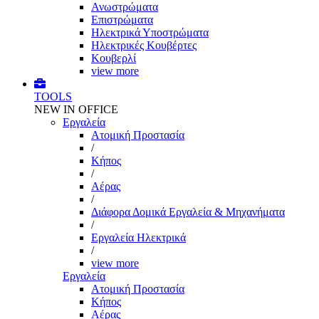
Ανωστρώματα
Επιστρώματα
Ηλεκτρικά Υποστρώματα
Ηλεκτρικές Κουβέρτες
Κουβερλί
view more
TOOLS
NEW IN OFFICE
Εργαλεία
Aτομική Προστασία
/
Kήπος
/
Αέρας
/
Διάφορα Δομικά Εργαλεία & Μηχανήματα
/
Εργαλεία Ηλεκτρικά
/
view more
Εργαλεία
Aτομική Προστασία
Kήπος
Αέρας