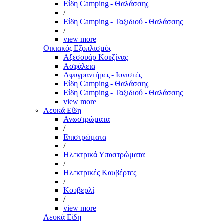
Είδη Camping - Θαλάσσης
/
Είδη Camping - Ταξιδιού - Θαλάσσης
/
view more
Οικιακός Εξοπλισμός
Αξεσουάρ Κουζίνας
Ασφάλεια
Αφυγραντήρες - Ιονιστές
Είδη Camping - Θαλάσσης
Είδη Camping - Ταξιδιού - Θαλάσσης
view more
Λευκά Είδη
Ανωστρώματα
/
Επιστρώματα
/
Ηλεκτρικά Υποστρώματα
/
Ηλεκτρικές Κουβέρτες
/
Κουβερλί
/
view more
Λευκά Είδη