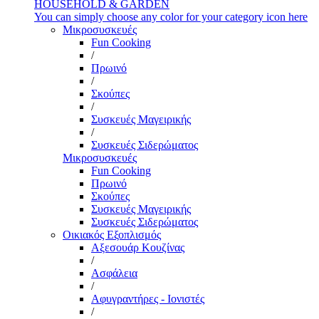
HOUSEHOLD & GARDEN
You can simply choose any color for your category icon here
Μικροσυσκευές
Fun Cooking
/
Πρωινό
/
Σκούπες
/
Συσκευές Μαγειρικής
/
Συσκευές Σιδερώματος
Μικροσυσκευές
Fun Cooking
Πρωινό
Σκούπες
Συσκευές Μαγειρικής
Συσκευές Σιδερώματος
Οικιακός Εξοπλισμός
Αξεσουάρ Κουζίνας
/
Ασφάλεια
/
Αφυγραντήρες - Ιονιστές
/