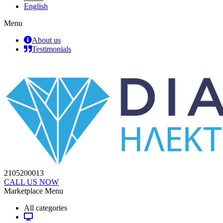
English
Menu
About us
Testimonials
2105200013
CALL US NOW
Marketplace Menu
All categories