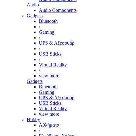
Audio
Audio Components
Gadgets
Bluetooth
/
Gaming
/
UPS & Αξεσουάρ
/
USB Sticks
/
Virtual Reality
/
view more
Gadgets
Bluetooth
Gaming
UPS & Αξεσουάρ
USB Sticks
Virtual Reality
view more
Hobby
Αθλήματα
/
Ελεύθερος Χρόνος