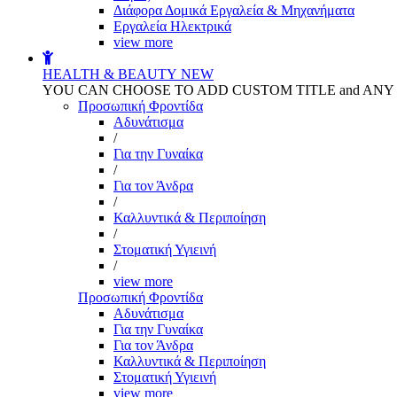
Διάφορα Δομικά Εργαλεία & Μηχανήματα
Εργαλεία Ηλεκτρικά
view more
HEALTH & BEAUTY
NEW
YOU CAN CHOOSE TO ADD CUSTOM TITLE and AN
Προσωπική Φροντίδα
Αδυνάτισμα
/
Για την Γυναίκα
/
Για τον Άνδρα
/
Καλλυντικά & Περιποίηση
/
Στοματική Υγιεινή
/
view more
Προσωπική Φροντίδα
Αδυνάτισμα
Για την Γυναίκα
Για τον Άνδρα
Καλλυντικά & Περιποίηση
Στοματική Υγιεινή
view more