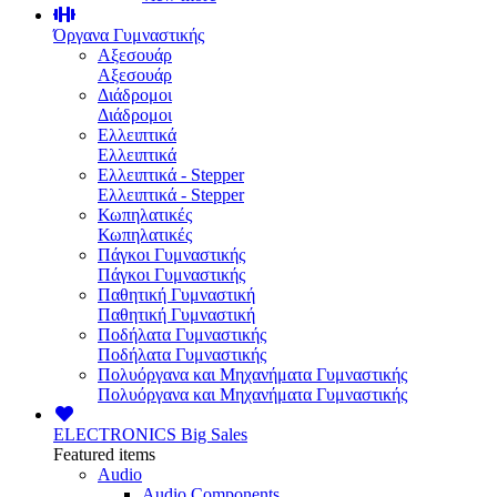
Όργανα Γυμναστικής
Αξεσουάρ
Αξεσουάρ
Διάδρομοι
Διάδρομοι
Ελλειπτικά
Ελλειπτικά
Ελλειπτικά - Stepper
Ελλειπτικά - Stepper
Κωπηλατικές
Κωπηλατικές
Πάγκοι Γυμναστικής
Πάγκοι Γυμναστικής
Παθητική Γυμναστική
Παθητική Γυμναστική
Ποδήλατα Γυμναστικής
Ποδήλατα Γυμναστικής
Πολυόργανα και Μηχανήματα Γυμναστικής
Πολυόργανα και Μηχανήματα Γυμναστικής
ELECTRONICS
Big Sales
Featured items
Audio
Audio Components