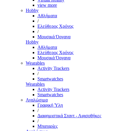
view more
Hobby
Αθλήματα
/
Ελεύθερος Χρόνος
/
Μουσικά Όργανα
Hobby
Αθλήματα
Ελεύθερος Χρόνος
Μουσικά Όργανα
Wearables
Activity Trackers
/
Smartwatches
Wearables
Activity Trackers
Smartwatches
Αναλώσιμα
Γραφική Ύλη
/
Διαφημιστικά Σταντ - Αφισοθήκες
/
Μπαταρίες