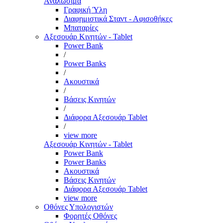
Αναλώσιμα
Γραφική Ύλη
Διαφημιστικά Σταντ - Αφισοθήκες
Μπαταρίες
Αξεσουάρ Κινητών - Tablet
Power Bank
/
Power Banks
/
Ακουστικά
/
Βάσεις Κινητών
/
Διάφορα Αξεσουάρ Tablet
/
view more
Αξεσουάρ Κινητών - Tablet
Power Bank
Power Banks
Ακουστικά
Βάσεις Κινητών
Διάφορα Αξεσουάρ Tablet
view more
Οθόνες Υπολογιστών
Φορητές Οθόνες