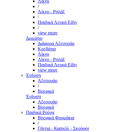
Λίκνο
/
Λίκνο - Ρηλάξ
/
Παιδικά Λευκά Είδη
/
view more
Δωμάτιο
Διάφορα Αξεσουάρ
Κρεβάτια
Λίκνο
Λίκνο - Ρηλάξ
Παιδικά Λευκά Είδη
view more
Ένδυση
Αξεσουάρ
/
Βρεφικά
Ένδυση
Αξεσουάρ
Βρεφικά
Παιδικά Ρούχα
Βρεφικά Φορμάκια
/
Γάντια - Κασκόλ - Σκούφοι