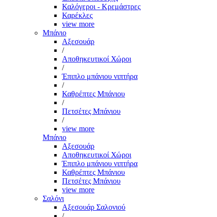
Καλόγεροι - Κρεμάστρες
Καρέκλες
view more
Μπάνιο
Αξεσουάρ
/
Αποθηκευτικοί Χώροι
/
Έπιπλο μπάνιου νιπτήρα
/
Καθρέπτες Μπάνιου
/
Πετσέτες Μπάνιου
/
view more
Μπάνιο
Αξεσουάρ
Αποθηκευτικοί Χώροι
Έπιπλο μπάνιου νιπτήρα
Καθρέπτες Μπάνιου
Πετσέτες Μπάνιου
view more
Σαλόνι
Αξεσουάρ Σαλονιού
/