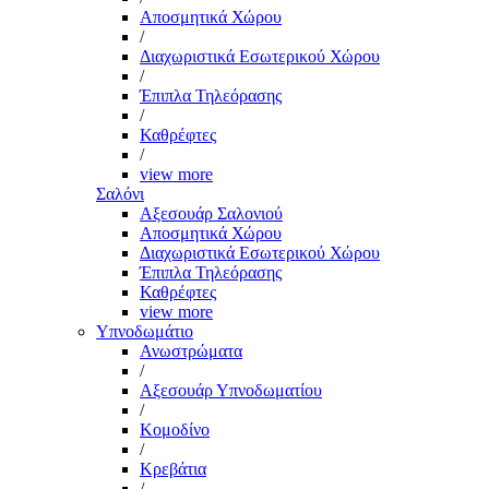
Αποσμητικά Χώρου
/
Διαχωριστικά Εσωτερικού Χώρου
/
Έπιπλα Τηλεόρασης
/
Καθρέφτες
/
view more
Σαλόνι
Αξεσουάρ Σαλονιού
Αποσμητικά Χώρου
Διαχωριστικά Εσωτερικού Χώρου
Έπιπλα Τηλεόρασης
Καθρέφτες
view more
Υπνοδωμάτιο
Ανωστρώματα
/
Αξεσουάρ Υπνοδωματίου
/
Κομοδίνο
/
Κρεβάτια
/