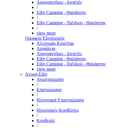
Αφυγραντήρες - Ιονιστές
/
Είδη Camping - Θαλάσσης
/
Είδη Camping - Ταξιδιού - Θαλάσσης
/
view more
Οικιακός Εξοπλισμός
Αξεσουάρ Κουζίνας
Ασφάλεια
Αφυγραντήρες - Ιονιστές
Είδη Camping - Θαλάσσης
Είδη Camping - Ταξιδιού - Θαλάσσης
view more
Λευκά Είδη
Ανωστρώματα
/
Επιστρώματα
/
Ηλεκτρικά Υποστρώματα
/
Ηλεκτρικές Κουβέρτες
/
Κουβερλί
/