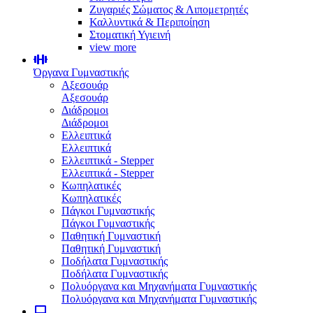
Ζυγαριές Σώματος & Λιπομετρητές
Καλλυντικά & Περιποίηση
Στοματική Υγιεινή
view more
Όργανα Γυμναστικής
Αξεσουάρ
Αξεσουάρ
Διάδρομοι
Διάδρομοι
Ελλειπτικά
Ελλειπτικά
Ελλειπτικά - Stepper
Ελλειπτικά - Stepper
Κωπηλατικές
Κωπηλατικές
Πάγκοι Γυμναστικής
Πάγκοι Γυμναστικής
Παθητική Γυμναστική
Παθητική Γυμναστική
Ποδήλατα Γυμναστικής
Ποδήλατα Γυμναστικής
Πολυόργανα και Μηχανήματα Γυμναστικής
Πολυόργανα και Μηχανήματα Γυμναστικής