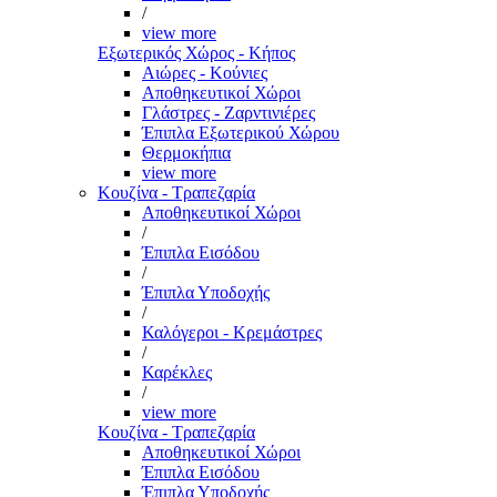
/
view more
Εξωτερικός Χώρος - Κήπος
Αιώρες - Κούνιες
Αποθηκευτικοί Χώροι
Γλάστρες - Ζαρντινιέρες
Έπιπλα Εξωτερικού Χώρου
Θερμοκήπια
view more
Κουζίνα - Τραπεζαρία
Αποθηκευτικοί Χώροι
/
Έπιπλα Εισόδου
/
Έπιπλα Υποδοχής
/
Καλόγεροι - Κρεμάστρες
/
Καρέκλες
/
view more
Κουζίνα - Τραπεζαρία
Αποθηκευτικοί Χώροι
Έπιπλα Εισόδου
Έπιπλα Υποδοχής