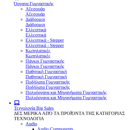
Όργανα Γυμναστικής
Αξεσουάρ
Αξεσουάρ
Διάδρομοι
Διάδρομοι
Ελλειπτικά
Ελλειπτικά
Ελλειπτικά - Stepper
Ελλειπτικά - Stepper
Κωπηλατικές
Κωπηλατικές
Πάγκοι Γυμναστικής
Πάγκοι Γυμναστικής
Παθητική Γυμναστική
Παθητική Γυμναστική
Ποδήλατα Γυμναστικής
Ποδήλατα Γυμναστικής
Πολυόργανα και Μηχανήματα Γυμναστικής
Πολυόργανα και Μηχανήματα Γυμναστικής
Τεχνολογία
Big Sales
ΔΕΣ ΜΕΡΙΚΑ ΑΠΌ ΤΑ ΠΡΟΪΌΝΤΑ ΤΗΣ ΚΑΤΗΓΟΡΙΑΣ
ΤΕΧΝΟΛΟΓΙΑ
Audio
Audio Components