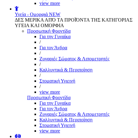
view more
Υγεία - Ομορφιά
NEW
ΔΕΣ ΜΕΡΙΚΑ ΑΠΌ ΤΑ ΠΡΟΪΌΝΤΑ ΤΗΣ ΚΑΤΗΓΟΡΙΑΣ
ΥΓΕΙΑ ΚΑΙ ΟΜΟΡΦΙΑ
Προσωπική Φροντίδα
Για την Γυναίκα
/
Για τον Άνδρα
/
Ζυγαριές Σώματος & Λιπομετρητές
/
Καλλυντικά & Περιποίηση
/
Στοματική Υγιεινή
/
view more
Προσωπική Φροντίδα
Για την Γυναίκα
Για τον Άνδρα
Ζυγαριές Σώματος & Λιπομετρητές
Καλλυντικά & Περιποίηση
Στοματική Υγιεινή
view more