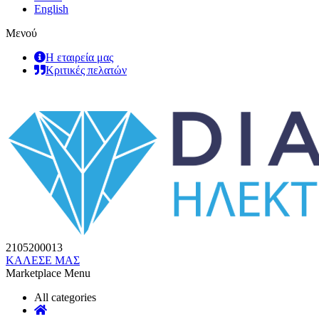
English
Μενού
Η εταιρεία μας
Κριτικές πελατών
2105200013
ΚΑΛΕΣΕ ΜΑΣ
Marketplace Menu
All categories