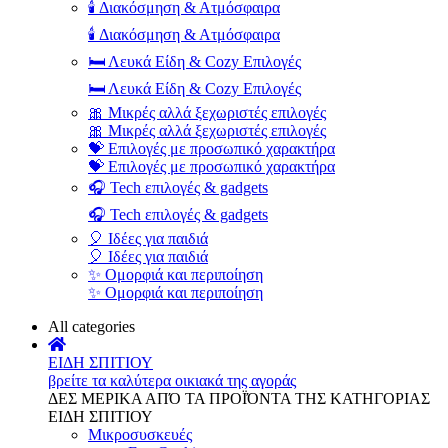
🕯️ Διακόσμηση & Ατμόσφαιρα
🕯️ Διακόσμηση & Ατμόσφαιρα
🛏️ Λευκά Είδη & Cozy Επιλογές
🛏️ Λευκά Είδη & Cozy Επιλογές
🎀 Μικρές αλλά ξεχωριστές επιλογές
🎀 Μικρές αλλά ξεχωριστές επιλογές
💝 Επιλογές με προσωπικό χαρακτήρα
💝 Επιλογές με προσωπικό χαρακτήρα
🎧 Tech επιλογές & gadgets
🎧 Tech επιλογές & gadgets
🎈 Ιδέες για παιδιά
🎈 Ιδέες για παιδιά
✨ Ομορφιά και περιποίηση
✨ Ομορφιά και περιποίηση
All categories
ΕΙΔΗ ΣΠΙΤΙΟΥ
βρείτε τα καλύτερα οικιακά της αγοράς
ΔΕΣ ΜΕΡΙΚΑ ΑΠΌ ΤΑ ΠΡΟΪΌΝΤΑ ΤΗΣ ΚΑΤΗΓΟΡΙΑΣ
ΕΙΔΗ ΣΠΙΤΙΟΥ
Μικροσυσκευές