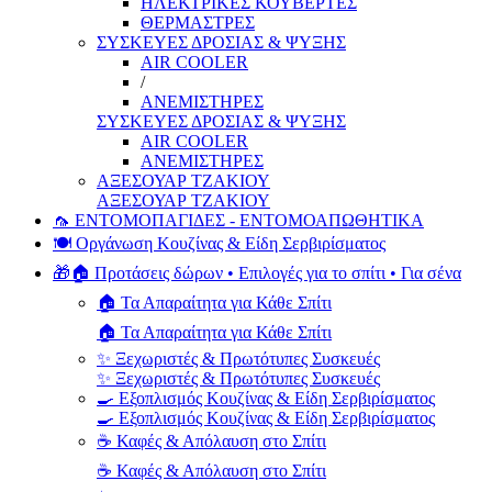
ΗΛΕΚΤΡΙΚΕΣ ΚΟΥΒΕΡΤΕΣ
ΘΕΡΜΑΣΤΡΕΣ
ΣΥΣΚΕΥΕΣ ΔΡΟΣΙΑΣ & ΨΥΞΗΣ
AIR COOLER
/
ΑΝΕΜΙΣΤΗΡΕΣ
ΣΥΣΚΕΥΕΣ ΔΡΟΣΙΑΣ & ΨΥΞΗΣ
AIR COOLER
ΑΝΕΜΙΣΤΗΡΕΣ
ΑΞΕΣΟΥΑΡ ΤΖΑΚΙΟΥ
ΑΞΕΣΟΥΑΡ ΤΖΑΚΙΟΥ
🦟 ΕΝΤΟΜΟΠΑΓΙΔΕΣ - ΕΝΤΟΜΟΑΠΩΘΗΤΙΚΑ
🍽️ Οργάνωση Κουζίνας & Είδη Σερβιρίσματος
🎁🏠 Προτάσεις δώρων • Επιλογές για το σπίτι • Για σένα
🏠 Τα Απαραίτητα για Κάθε Σπίτι
🏠 Τα Απαραίτητα για Κάθε Σπίτι
✨ Ξεχωριστές & Πρωτότυπες Συσκευές
✨ Ξεχωριστές & Πρωτότυπες Συσκευές
🍳 Εξοπλισμός Κουζίνας & Είδη Σερβιρίσματος
🍳 Εξοπλισμός Κουζίνας & Είδη Σερβιρίσματος
☕ Καφές & Απόλαυση στο Σπίτι
☕ Καφές & Απόλαυση στο Σπίτι