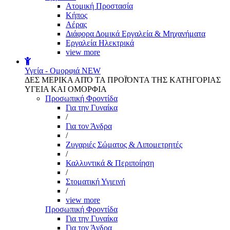
Aτομική Προστασία
Kήπος
Αέρας
Διάφορα Δομικά Εργαλεία & Μηχανήματα
Εργαλεία Ηλεκτρικά
view more
Υγεία - Ομορφιά
NEW
ΔΕΣ ΜΕΡΙΚΑ ΑΠΌ ΤΑ ΠΡΟΪΌΝΤΑ ΤΗΣ ΚΑΤΗΓΟΡΙΑΣ
ΥΓΕΙΑ ΚΑΙ ΟΜΟΡΦΙΑ
Προσωπική Φροντίδα
Για την Γυναίκα
/
Για τον Άνδρα
/
Ζυγαριές Σώματος & Λιπομετρητές
/
Καλλυντικά & Περιποίηση
/
Στοματική Υγιεινή
/
view more
Προσωπική Φροντίδα
Για την Γυναίκα
Για τον Άνδρα