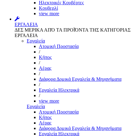
Ηλεκτρικές Κουβέρτες
Κουβερλί
view more
ΕΡΓΑΛΕΙΑ
ΔΕΣ ΜΕΡΙΚΑ ΑΠΌ ΤΑ ΠΡΟΪΌΝΤΑ ΤΗΣ ΚΑΤΗΓΟΡΙΑΣ
ΕΡΓΑΛΕΙΑ
Εργαλεία
Aτομική Προστασία
/
Kήπος
/
Αέρας
/
Διάφορα Δομικά Εργαλεία & Μηχανήματα
/
Εργαλεία Ηλεκτρικά
/
view more
Εργαλεία
Aτομική Προστασία
Kήπος
Αέρας
Διάφορα Δομικά Εργαλεία & Μηχανήματα
Εργαλεία Ηλεκτρικά