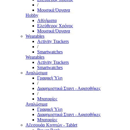
/
Μουσικά Όργανα
Hobby
Αθλήματα
Ελεύθερος Χρόνος
Μουσικά Όργανα
Wearables
Activity Trackers
/
Smartwatches
Wearables
Activity Trackers
Smartwatches
Αναλώσιμα
Γραφική Ύλη
/
Διαφημιστικά Σταντ - Αφισοθήκες
/
Μπαταρίες
Αναλώσιμα
Γραφική Ύλη
Διαφημιστικά Σταντ - Αφισοθήκες
Μπαταρίες
Αξεσουάρ Κινητών - Tablet