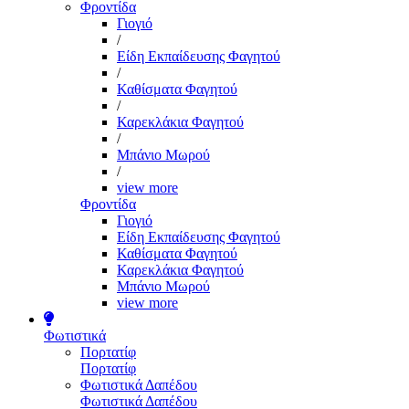
Φροντίδα
Γιογιό
/
Είδη Εκπαίδευσης Φαγητού
/
Καθίσματα Φαγητού
/
Καρεκλάκια Φαγητού
/
Μπάνιο Μωρού
/
view more
Φροντίδα
Γιογιό
Είδη Εκπαίδευσης Φαγητού
Καθίσματα Φαγητού
Καρεκλάκια Φαγητού
Μπάνιο Μωρού
view more
Φωτιστικά
Πορτατίφ
Πορτατίφ
Φωτιστικά Δαπέδου
Φωτιστικά Δαπέδου