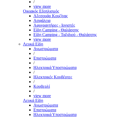
/
view more
Οικιακός Εξοπλισμός
Αξεσουάρ Κουζίνας
Ασφάλεια
Αφυγραντήρες - Ιονιστές
Είδη Camping - Θαλάσσης
Είδη Camping - Ταξιδιού - Θαλάσσης
view more
Λευκά Είδη
Ανωστρώματα
/
Επιστρώματα
/
Ηλεκτρικά Υποστρώματα
/
Ηλεκτρικές Κουβέρτες
/
Κουβερλί
/
view more
Λευκά Είδη
Ανωστρώματα
Επιστρώματα
Ηλεκτρικά Υποστρώματα