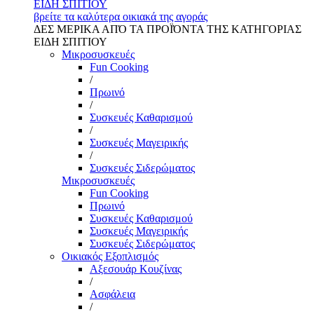
ΕΙΔΗ ΣΠΙΤΙΟΥ
βρείτε τα καλύτερα οικιακά της αγοράς
ΔΕΣ ΜΕΡΙΚΑ ΑΠΌ ΤΑ ΠΡΟΪΌΝΤΑ ΤΗΣ ΚΑΤΗΓΟΡΙΑΣ
ΕΙΔΗ ΣΠΙΤΙΟΥ
Μικροσυσκευές
Fun Cooking
/
Πρωινό
/
Συσκευές Καθαρισμού
/
Συσκευές Μαγειρικής
/
Συσκευές Σιδερώματος
Μικροσυσκευές
Fun Cooking
Πρωινό
Συσκευές Καθαρισμού
Συσκευές Μαγειρικής
Συσκευές Σιδερώματος
Οικιακός Εξοπλισμός
Αξεσουάρ Κουζίνας
/
Ασφάλεια
/