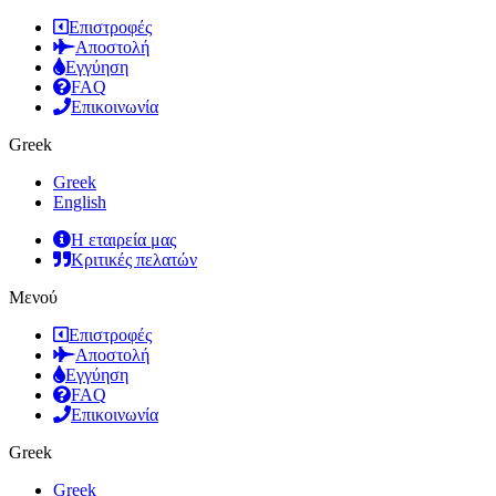
Επιστροφές
Αποστολή
Εγγύηση
FAQ
Επικοινωνία
Greek
Greek
English
Η εταιρεία μας
Κριτικές πελατών
Μενού
Επιστροφές
Αποστολή
Εγγύηση
FAQ
Επικοινωνία
Greek
Greek