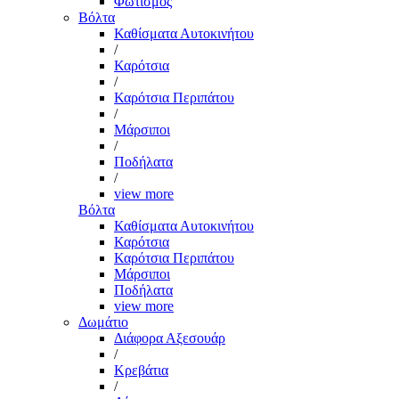
Φωτισμός
Βόλτα
Καθίσματα Αυτοκινήτου
/
Καρότσια
/
Καρότσια Περιπάτου
/
Μάρσιποι
/
Ποδήλατα
/
view more
Βόλτα
Καθίσματα Αυτοκινήτου
Καρότσια
Καρότσια Περιπάτου
Μάρσιποι
Ποδήλατα
view more
Δωμάτιο
Διάφορα Αξεσουάρ
/
Κρεβάτια
/