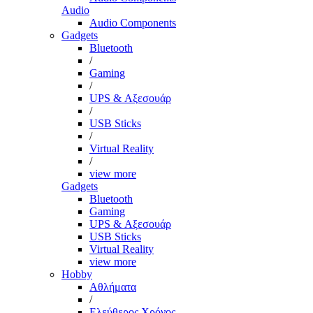
Audio
Audio Components
Gadgets
Bluetooth
/
Gaming
/
UPS & Αξεσουάρ
/
USB Sticks
/
Virtual Reality
/
view more
Gadgets
Bluetooth
Gaming
UPS & Αξεσουάρ
USB Sticks
Virtual Reality
view more
Hobby
Αθλήματα
/
Ελεύθερος Χρόνος