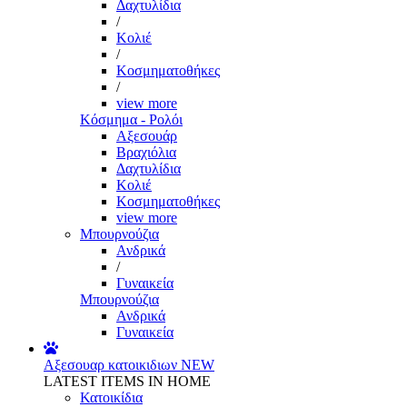
Δαχτυλίδια
/
Κολιέ
/
Κοσμηματοθήκες
/
view more
Κόσμημα - Ρολόι
Αξεσουάρ
Βραχιόλια
Δαχτυλίδια
Κολιέ
Κοσμηματοθήκες
view more
Μπουρνούζια
Ανδρικά
/
Γυναικεία
Μπουρνούζια
Ανδρικά
Γυναικεία
Αξεσουαρ κατοικιδιων
NEW
LATEST ITEMS IN HOME
Κατοικίδια