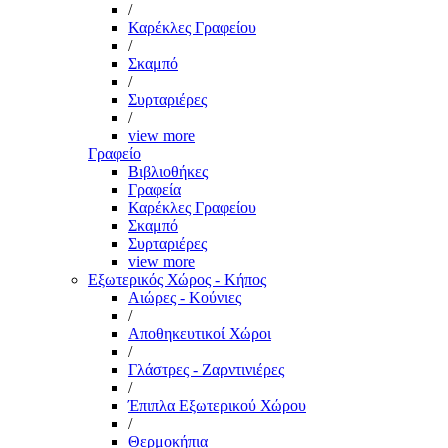
/
Καρέκλες Γραφείου
/
Σκαμπό
/
Συρταριέρες
/
view more
Γραφείο
Βιβλιοθήκες
Γραφεία
Καρέκλες Γραφείου
Σκαμπό
Συρταριέρες
view more
Εξωτερικός Χώρος - Κήπος
Αιώρες - Κούνιες
/
Αποθηκευτικοί Χώροι
/
Γλάστρες - Ζαρντινιέρες
/
Έπιπλα Εξωτερικού Χώρου
/
Θερμοκήπια