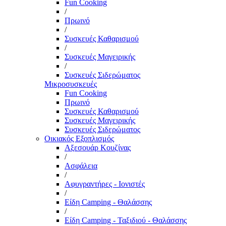
Fun Cooking
/
Πρωινό
/
Συσκευές Καθαρισμού
/
Συσκευές Μαγειρικής
/
Συσκευές Σιδερώματος
Μικροσυσκευές
Fun Cooking
Πρωινό
Συσκευές Καθαρισμού
Συσκευές Μαγειρικής
Συσκευές Σιδερώματος
Οικιακός Εξοπλισμός
Αξεσουάρ Κουζίνας
/
Ασφάλεια
/
Αφυγραντήρες - Ιονιστές
/
Είδη Camping - Θαλάσσης
/
Είδη Camping - Ταξιδιού - Θαλάσσης