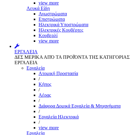
view more
Λευκά Είδη
Ανωστρώματα
Επιστρώματα
Ηλεκτρικά Υποστρώματα
Ηλεκτρικές Κουβέρτες
Κουβερλί
view more
ΕΡΓΑΛΕΙΑ
ΔΕΣ ΜΕΡΙΚΑ ΑΠΌ ΤΑ ΠΡΟΪΌΝΤΑ ΤΗΣ ΚΑΤΗΓΟΡΙΑΣ
ΕΡΓΑΛΕΙΑ
Εργαλεία
Aτομική Προστασία
/
Kήπος
/
Αέρας
/
Διάφορα Δομικά Εργαλεία & Μηχανήματα
/
Εργαλεία Ηλεκτρικά
/
view more
Εργαλεία