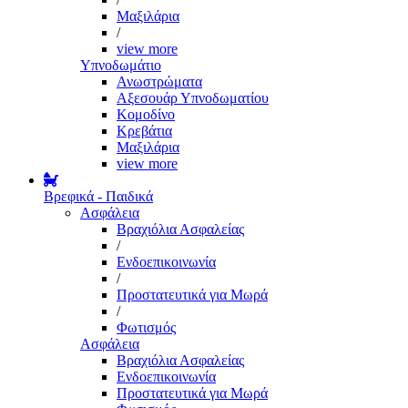
Μαξιλάρια
/
view more
Υπνοδωμάτιο
Ανωστρώματα
Αξεσουάρ Υπνοδωματίου
Κομοδίνο
Κρεβάτια
Μαξιλάρια
view more
Βρεφικά - Παιδικά
Ασφάλεια
Βραχιόλια Ασφαλείας
/
Ενδοεπικοινωνία
/
Προστατευτικά για Μωρά
/
Φωτισμός
Ασφάλεια
Βραχιόλια Ασφαλείας
Ενδοεπικοινωνία
Προστατευτικά για Μωρά