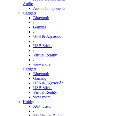
Audio
Audio Components
Gadgets
Bluetooth
/
Gaming
/
UPS & Αξεσουάρ
/
USB Sticks
/
Virtual Reality
/
view more
Gadgets
Bluetooth
Gaming
UPS & Αξεσουάρ
USB Sticks
Virtual Reality
view more
Hobby
Αθλήματα
/
Ελεύθερος Χρόνος