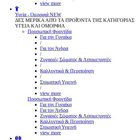
view more
Υγεία - Ομορφιά
NEW
ΔΕΣ ΜΕΡΙΚΑ ΑΠΌ ΤΑ ΠΡΟΪΌΝΤΑ ΤΗΣ ΚΑΤΗΓΟΡΙΑΣ
ΥΓΕΙΑ ΚΑΙ ΟΜΟΡΦΙΑ
Προσωπική Φροντίδα
Για την Γυναίκα
/
Για τον Άνδρα
/
Ζυγαριές Σώματος & Λιπομετρητές
/
Καλλυντικά & Περιποίηση
/
Στοματική Υγιεινή
/
view more
Προσωπική Φροντίδα
Για την Γυναίκα
Για τον Άνδρα
Ζυγαριές Σώματος & Λιπομετρητές
Καλλυντικά & Περιποίηση
Στοματική Υγιεινή
view more