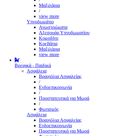
Μαξιλάρια
/
view more
Υπνοδωμάτιο
Ανωστρώματα
Αξεσουάρ Υπνοδωματίου
Κομοδίνο
Κρεβάτια
Μαξιλάρια
view more
Βρεφικά - Παιδικά
Ασφάλεια
Βραχιόλια Ασφαλείας
/
Ενδοεπικοινωνία
/
Προστατευτικά για Μωρά
/
Φωτισμός
Ασφάλεια
Βραχιόλια Ασφαλείας
Ενδοεπικοινωνία
Προστατευτικά για Μωρά