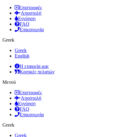
Επιστροφές
Αποστολή
Εγγύηση
FAQ
Επικοινωνία
Greek
Greek
English
Η εταιρεία μας
Κριτικές πελατών
Μενού
Επιστροφές
Αποστολή
Εγγύηση
FAQ
Επικοινωνία
Greek
Greek