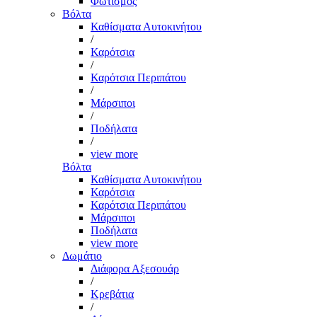
Φωτισμός
Βόλτα
Καθίσματα Αυτοκινήτου
/
Καρότσια
/
Καρότσια Περιπάτου
/
Μάρσιποι
/
Ποδήλατα
/
view more
Βόλτα
Καθίσματα Αυτοκινήτου
Καρότσια
Καρότσια Περιπάτου
Μάρσιποι
Ποδήλατα
view more
Δωμάτιο
Διάφορα Αξεσουάρ
/
Κρεβάτια
/