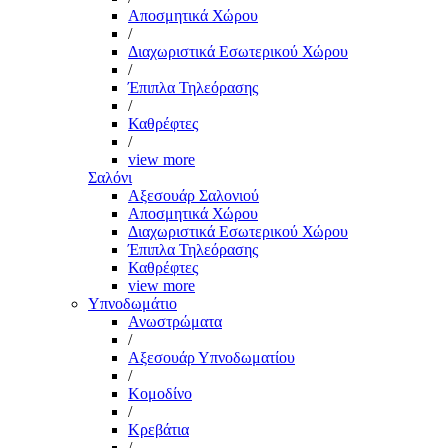
Αποσμητικά Χώρου
/
Διαχωριστικά Εσωτερικού Χώρου
/
Έπιπλα Τηλεόρασης
/
Καθρέφτες
/
view more
Σαλόνι
Αξεσουάρ Σαλονιού
Αποσμητικά Χώρου
Διαχωριστικά Εσωτερικού Χώρου
Έπιπλα Τηλεόρασης
Καθρέφτες
view more
Υπνοδωμάτιο
Ανωστρώματα
/
Αξεσουάρ Υπνοδωματίου
/
Κομοδίνο
/
Κρεβάτια
/