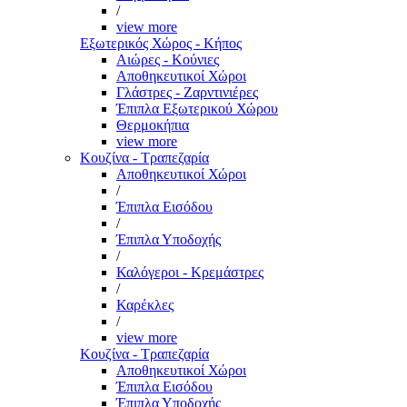
/
view more
Εξωτερικός Χώρος - Κήπος
Αιώρες - Κούνιες
Αποθηκευτικοί Χώροι
Γλάστρες - Ζαρντινιέρες
Έπιπλα Εξωτερικού Χώρου
Θερμοκήπια
view more
Κουζίνα - Τραπεζαρία
Αποθηκευτικοί Χώροι
/
Έπιπλα Εισόδου
/
Έπιπλα Υποδοχής
/
Καλόγεροι - Κρεμάστρες
/
Καρέκλες
/
view more
Κουζίνα - Τραπεζαρία
Αποθηκευτικοί Χώροι
Έπιπλα Εισόδου
Έπιπλα Υποδοχής