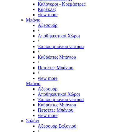
Καλόγεροι - Κρεμάστρες
Καρέκλες
view more
Μπάνιο
Αξεσουάρ
/
Αποθηκευτικοί Χώροι
/
Έπιπλο μπάνιου νιπτήρα
/
Καθρέπτες Μπάνιου
/
Πετσέτες Μπάνιου
/
view more
Μπάνιο
Αξεσουάρ
Αποθηκευτικοί Χώροι
Έπιπλο μπάνιου νιπτήρα
Καθρέπτες Μπάνιου
Πετσέτες Μπάνιου
view more
Σαλόνι
Αξεσουάρ Σαλονιού
/