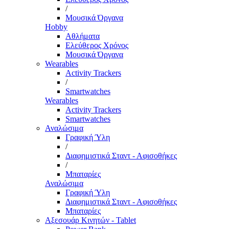
/
Μουσικά Όργανα
Hobby
Αθλήματα
Ελεύθερος Χρόνος
Μουσικά Όργανα
Wearables
Activity Trackers
/
Smartwatches
Wearables
Activity Trackers
Smartwatches
Αναλώσιμα
Γραφική Ύλη
/
Διαφημιστικά Σταντ - Αφισοθήκες
/
Μπαταρίες
Αναλώσιμα
Γραφική Ύλη
Διαφημιστικά Σταντ - Αφισοθήκες
Μπαταρίες
Αξεσουάρ Κινητών - Tablet