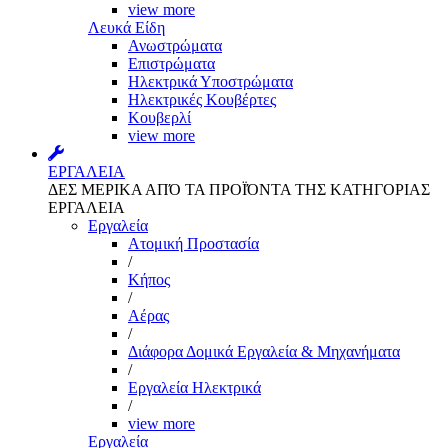
view more
Λευκά Είδη
Ανωστρώματα
Επιστρώματα
Ηλεκτρικά Υποστρώματα
Ηλεκτρικές Κουβέρτες
Κουβερλί
view more
ΕΡΓΑΛΕΙΑ
ΔΕΣ ΜΕΡΙΚΑ ΑΠΌ ΤΑ ΠΡΟΪΌΝΤΑ ΤΗΣ ΚΑΤΗΓΟΡΙΑΣ
ΕΡΓΑΛΕΙΑ
Εργαλεία
Aτομική Προστασία
/
Kήπος
/
Αέρας
/
Διάφορα Δομικά Εργαλεία & Μηχανήματα
/
Εργαλεία Ηλεκτρικά
/
view more
Εργαλεία