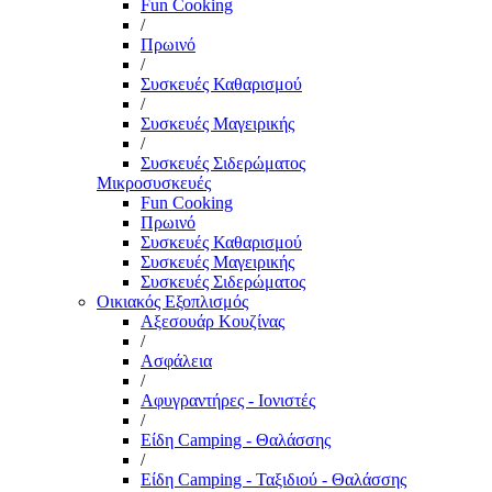
Fun Cooking
/
Πρωινό
/
Συσκευές Καθαρισμού
/
Συσκευές Μαγειρικής
/
Συσκευές Σιδερώματος
Μικροσυσκευές
Fun Cooking
Πρωινό
Συσκευές Καθαρισμού
Συσκευές Μαγειρικής
Συσκευές Σιδερώματος
Οικιακός Εξοπλισμός
Αξεσουάρ Κουζίνας
/
Ασφάλεια
/
Αφυγραντήρες - Ιονιστές
/
Είδη Camping - Θαλάσσης
/
Είδη Camping - Ταξιδιού - Θαλάσσης