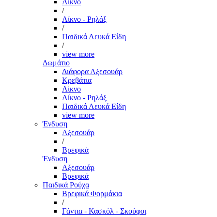
Λίκνο
/
Λίκνο - Ρηλάξ
/
Παιδικά Λευκά Είδη
/
view more
Δωμάτιο
Διάφορα Αξεσουάρ
Κρεβάτια
Λίκνο
Λίκνο - Ρηλάξ
Παιδικά Λευκά Είδη
view more
Ένδυση
Αξεσουάρ
/
Βρεφικά
Ένδυση
Αξεσουάρ
Βρεφικά
Παιδικά Ρούχα
Βρεφικά Φορμάκια
/
Γάντια - Κασκόλ - Σκούφοι