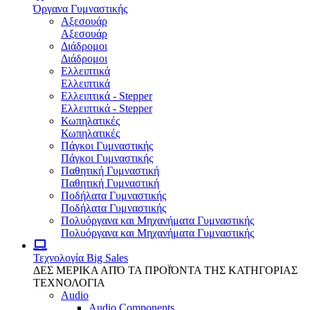
Όργανα Γυμναστικής
Αξεσουάρ
Αξεσουάρ
Διάδρομοι
Διάδρομοι
Ελλειπτικά
Ελλειπτικά
Ελλειπτικά - Stepper
Ελλειπτικά - Stepper
Κωπηλατικές
Κωπηλατικές
Πάγκοι Γυμναστικής
Πάγκοι Γυμναστικής
Παθητική Γυμναστική
Παθητική Γυμναστική
Ποδήλατα Γυμναστικής
Ποδήλατα Γυμναστικής
Πολυόργανα και Μηχανήματα Γυμναστικής
Πολυόργανα και Μηχανήματα Γυμναστικής
Τεχνολογία
Big Sales
ΔΕΣ ΜΕΡΙΚΑ ΑΠΌ ΤΑ ΠΡΟΪΌΝΤΑ ΤΗΣ ΚΑΤΗΓΟΡΙΑΣ
ΤΕΧΝΟΛΟΓΙΑ
Audio
Audio Components