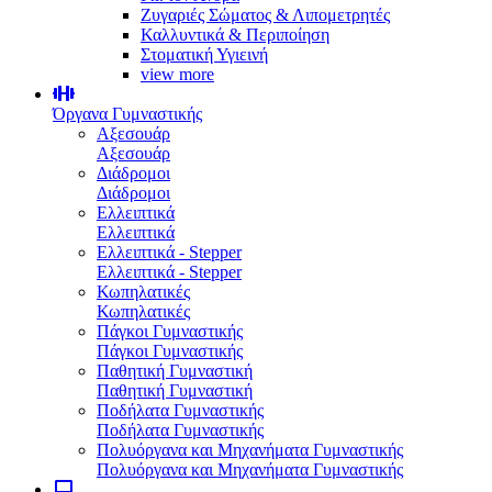
Ζυγαριές Σώματος & Λιπομετρητές
Καλλυντικά & Περιποίηση
Στοματική Υγιεινή
view more
Όργανα Γυμναστικής
Αξεσουάρ
Αξεσουάρ
Διάδρομοι
Διάδρομοι
Ελλειπτικά
Ελλειπτικά
Ελλειπτικά - Stepper
Ελλειπτικά - Stepper
Κωπηλατικές
Κωπηλατικές
Πάγκοι Γυμναστικής
Πάγκοι Γυμναστικής
Παθητική Γυμναστική
Παθητική Γυμναστική
Ποδήλατα Γυμναστικής
Ποδήλατα Γυμναστικής
Πολυόργανα και Μηχανήματα Γυμναστικής
Πολυόργανα και Μηχανήματα Γυμναστικής