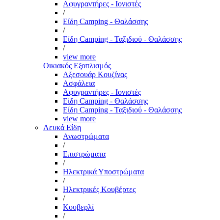
Αφυγραντήρες - Ιονιστές
/
Είδη Camping - Θαλάσσης
/
Είδη Camping - Ταξιδιού - Θαλάσσης
/
view more
Οικιακός Εξοπλισμός
Αξεσουάρ Κουζίνας
Ασφάλεια
Αφυγραντήρες - Ιονιστές
Είδη Camping - Θαλάσσης
Είδη Camping - Ταξιδιού - Θαλάσσης
view more
Λευκά Είδη
Ανωστρώματα
/
Επιστρώματα
/
Ηλεκτρικά Υποστρώματα
/
Ηλεκτρικές Κουβέρτες
/
Κουβερλί
/