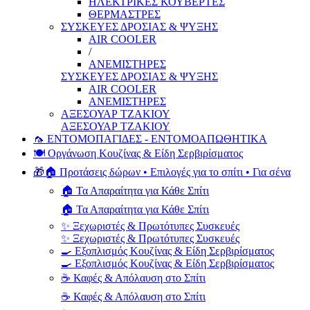
ΗΛΕΚΤΡΙΚΕΣ ΚΟΥΒΕΡΤΕΣ
ΘΕΡΜΑΣΤΡΕΣ
ΣΥΣΚΕΥΕΣ ΔΡΟΣΙΑΣ & ΨΥΞΗΣ
AIR COOLER
/
ΑΝΕΜΙΣΤΗΡΕΣ
ΣΥΣΚΕΥΕΣ ΔΡΟΣΙΑΣ & ΨΥΞΗΣ
AIR COOLER
ΑΝΕΜΙΣΤΗΡΕΣ
ΑΞΕΣΟΥΑΡ ΤΖΑΚΙΟΥ
ΑΞΕΣΟΥΑΡ ΤΖΑΚΙΟΥ
🦟 ΕΝΤΟΜΟΠΑΓΙΔΕΣ - ΕΝΤΟΜΟΑΠΩΘΗΤΙΚΑ
🍽️ Οργάνωση Κουζίνας & Είδη Σερβιρίσματος
🎁🏠 Προτάσεις δώρων • Επιλογές για το σπίτι • Για σένα
🏠 Τα Απαραίτητα για Κάθε Σπίτι
🏠 Τα Απαραίτητα για Κάθε Σπίτι
✨ Ξεχωριστές & Πρωτότυπες Συσκευές
✨ Ξεχωριστές & Πρωτότυπες Συσκευές
🍳 Εξοπλισμός Κουζίνας & Είδη Σερβιρίσματος
🍳 Εξοπλισμός Κουζίνας & Είδη Σερβιρίσματος
☕ Καφές & Απόλαυση στο Σπίτι
☕ Καφές & Απόλαυση στο Σπίτι