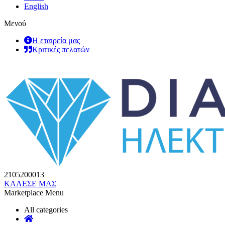
English
Μενού
Η εταιρεία μας
Κριτικές πελατών
2105200013
ΚΑΛΕΣΕ ΜΑΣ
Marketplace Menu
All categories