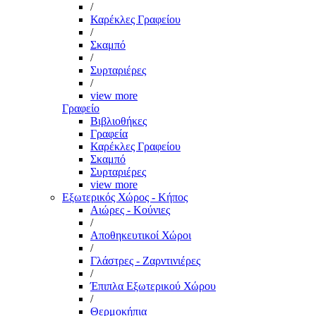
/
Καρέκλες Γραφείου
/
Σκαμπό
/
Συρταριέρες
/
view more
Γραφείο
Βιβλιοθήκες
Γραφεία
Καρέκλες Γραφείου
Σκαμπό
Συρταριέρες
view more
Εξωτερικός Χώρος - Κήπος
Αιώρες - Κούνιες
/
Αποθηκευτικοί Χώροι
/
Γλάστρες - Ζαρντινιέρες
/
Έπιπλα Εξωτερικού Χώρου
/
Θερμοκήπια