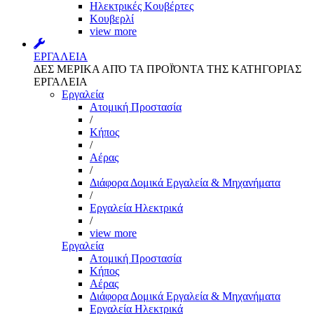
Ηλεκτρικές Κουβέρτες
Κουβερλί
view more
ΕΡΓΑΛΕΙΑ
ΔΕΣ ΜΕΡΙΚΑ ΑΠΌ ΤΑ ΠΡΟΪΌΝΤΑ ΤΗΣ ΚΑΤΗΓΟΡΙΑΣ
ΕΡΓΑΛΕΙΑ
Εργαλεία
Aτομική Προστασία
/
Kήπος
/
Αέρας
/
Διάφορα Δομικά Εργαλεία & Μηχανήματα
/
Εργαλεία Ηλεκτρικά
/
view more
Εργαλεία
Aτομική Προστασία
Kήπος
Αέρας
Διάφορα Δομικά Εργαλεία & Μηχανήματα
Εργαλεία Ηλεκτρικά