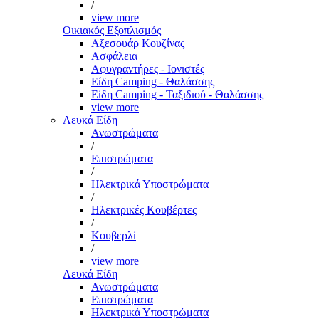
/
view more
Οικιακός Εξοπλισμός
Αξεσουάρ Κουζίνας
Ασφάλεια
Αφυγραντήρες - Ιονιστές
Είδη Camping - Θαλάσσης
Είδη Camping - Ταξιδιού - Θαλάσσης
view more
Λευκά Είδη
Ανωστρώματα
/
Επιστρώματα
/
Ηλεκτρικά Υποστρώματα
/
Ηλεκτρικές Κουβέρτες
/
Κουβερλί
/
view more
Λευκά Είδη
Ανωστρώματα
Επιστρώματα
Ηλεκτρικά Υποστρώματα