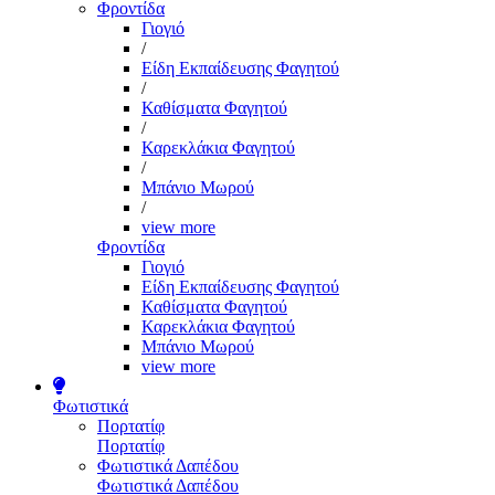
Φροντίδα
Γιογιό
/
Είδη Εκπαίδευσης Φαγητού
/
Καθίσματα Φαγητού
/
Καρεκλάκια Φαγητού
/
Μπάνιο Μωρού
/
view more
Φροντίδα
Γιογιό
Είδη Εκπαίδευσης Φαγητού
Καθίσματα Φαγητού
Καρεκλάκια Φαγητού
Μπάνιο Μωρού
view more
Φωτιστικά
Πορτατίφ
Πορτατίφ
Φωτιστικά Δαπέδου
Φωτιστικά Δαπέδου