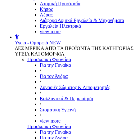
Aτομική Προστασία
Kήπος
Αέρας
Διάφορα Δομικά Εργαλεία & Μηχανήματα
Εργαλεία Ηλεκτρικά
view more
Υγεία - Ομορφιά
NEW
ΔΕΣ ΜΕΡΙΚΑ ΑΠΌ ΤΑ ΠΡΟΪΌΝΤΑ ΤΗΣ ΚΑΤΗΓΟΡΙΑΣ
ΥΓΕΙΑ ΚΑΙ ΟΜΟΡΦΙΑ
Προσωπική Φροντίδα
Για την Γυναίκα
/
Για τον Άνδρα
/
Ζυγαριές Σώματος & Λιπομετρητές
/
Καλλυντικά & Περιποίηση
/
Στοματική Υγιεινή
/
view more
Προσωπική Φροντίδα
Για την Γυναίκα
Για τον Άνδρα