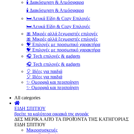
🕯️ Διακόσμηση & Ατμόσφαιρα
🕯️ Διακόσμηση & Ατμόσφαιρα
🛏️ Λευκά Είδη & Cozy Επιλογές
🛏️ Λευκά Είδη & Cozy Επιλογές
🎀 Μικρές αλλά ξεχωριστές επιλογές
🎀 Μικρές αλλά ξεχωριστές επιλογές
💝 Επιλογές με προσωπικό χαρακτήρα
💝 Επιλογές με προσωπικό χαρακτήρα
🎧 Tech επιλογές & gadgets
🎧 Tech επιλογές & gadgets
🎈 Ιδέες για παιδιά
🎈 Ιδέες για παιδιά
✨ Ομορφιά και περιποίηση
✨ Ομορφιά και περιποίηση
All categories
ΕΙΔΗ ΣΠΙΤΙΟΥ
βρείτε τα καλύτερα οικιακά της αγοράς
ΔΕΣ ΜΕΡΙΚΑ ΑΠΌ ΤΑ ΠΡΟΪΌΝΤΑ ΤΗΣ ΚΑΤΗΓΟΡΙΑΣ
ΕΙΔΗ ΣΠΙΤΙΟΥ
Μικροσυσκευές