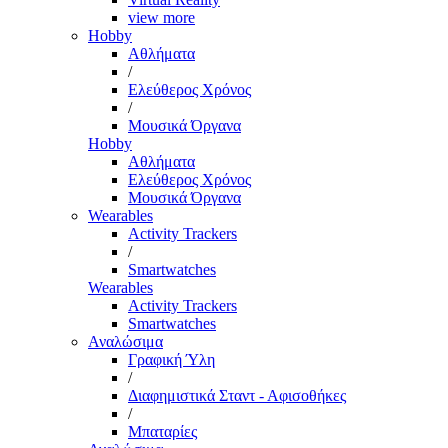
view more
Hobby
Αθλήματα
/
Ελεύθερος Χρόνος
/
Μουσικά Όργανα
Hobby
Αθλήματα
Ελεύθερος Χρόνος
Μουσικά Όργανα
Wearables
Activity Trackers
/
Smartwatches
Wearables
Activity Trackers
Smartwatches
Αναλώσιμα
Γραφική Ύλη
/
Διαφημιστικά Σταντ - Αφισοθήκες
/
Μπαταρίες