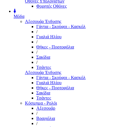
Οθόνες Υπολογιστών
Φορητές Οθόνες
Μόδα
Αξεσουάρ Ένδυσης
Γάντια - Σκούφοι - Κασκόλ
/
Γυαλιά Ηλίου
/
Θήκες - Πορτοφόλια
/
Σακίδια
/
Τσάντες
Αξεσουάρ Ένδυσης
Γάντια - Σκούφοι - Κασκόλ
Γυαλιά Ηλίου
Θήκες - Πορτοφόλια
Σακίδια
Τσάντες
Κόσμημα - Ρολόι
Αξεσουάρ
/
Βραχιόλια
/