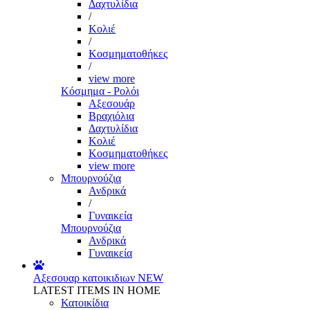
Δαχτυλίδια
/
Κολιέ
/
Κοσμηματοθήκες
/
view more
Κόσμημα - Ρολόι
Αξεσουάρ
Βραχιόλια
Δαχτυλίδια
Κολιέ
Κοσμηματοθήκες
view more
Μπουρνούζια
Ανδρικά
/
Γυναικεία
Μπουρνούζια
Ανδρικά
Γυναικεία
Αξεσουαρ κατοικιδιων
NEW
LATEST ITEMS IN HOME
Κατοικίδια