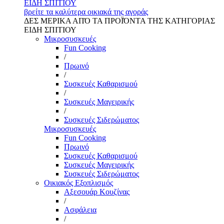
ΕΙΔΗ ΣΠΙΤΙΟΥ
βρείτε τα καλύτερα οικιακά της αγοράς
ΔΕΣ ΜΕΡΙΚΑ ΑΠΌ ΤΑ ΠΡΟΪΌΝΤΑ ΤΗΣ ΚΑΤΗΓΟΡΙΑΣ
ΕΙΔΗ ΣΠΙΤΙΟΥ
Μικροσυσκευές
Fun Cooking
/
Πρωινό
/
Συσκευές Καθαρισμού
/
Συσκευές Μαγειρικής
/
Συσκευές Σιδερώματος
Μικροσυσκευές
Fun Cooking
Πρωινό
Συσκευές Καθαρισμού
Συσκευές Μαγειρικής
Συσκευές Σιδερώματος
Οικιακός Εξοπλισμός
Αξεσουάρ Κουζίνας
/
Ασφάλεια
/