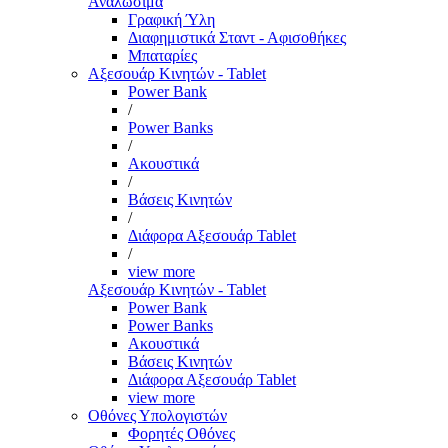
Αναλώσιμα
Γραφική Ύλη
Διαφημιστικά Σταντ - Αφισοθήκες
Μπαταρίες
Αξεσουάρ Κινητών - Tablet
Power Bank
/
Power Banks
/
Ακουστικά
/
Βάσεις Κινητών
/
Διάφορα Αξεσουάρ Tablet
/
view more
Αξεσουάρ Κινητών - Tablet
Power Bank
Power Banks
Ακουστικά
Βάσεις Κινητών
Διάφορα Αξεσουάρ Tablet
view more
Οθόνες Υπολογιστών
Φορητές Οθόνες