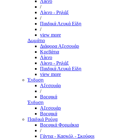
Λίκνο
/
Λίκνο - Ρηλάξ
/
Παιδικά Λευκά Είδη
/
view more
Δωμάτιο
Διάφορα Αξεσουάρ
Κρεβάτια
Λίκνο
Λίκνο - Ρηλάξ
Παιδικά Λευκά Είδη
view more
Ένδυση
Αξεσουάρ
/
Βρεφικά
Ένδυση
Αξεσουάρ
Βρεφικά
Παιδικά Ρούχα
Βρεφικά Φορμάκια
/
Γάντια - Κασκόλ - Σκούφοι