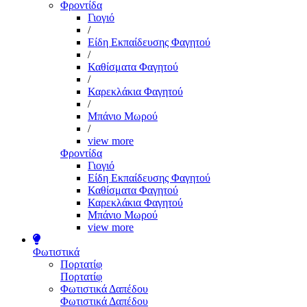
Φροντίδα
Γιογιό
/
Είδη Εκπαίδευσης Φαγητού
/
Καθίσματα Φαγητού
/
Καρεκλάκια Φαγητού
/
Μπάνιο Μωρού
/
view more
Φροντίδα
Γιογιό
Είδη Εκπαίδευσης Φαγητού
Καθίσματα Φαγητού
Καρεκλάκια Φαγητού
Μπάνιο Μωρού
view more
Φωτιστικά
Πορτατίφ
Πορτατίφ
Φωτιστικά Δαπέδου
Φωτιστικά Δαπέδου