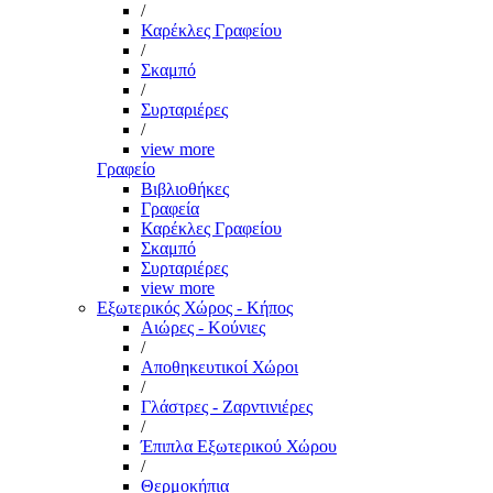
/
Καρέκλες Γραφείου
/
Σκαμπό
/
Συρταριέρες
/
view more
Γραφείο
Βιβλιοθήκες
Γραφεία
Καρέκλες Γραφείου
Σκαμπό
Συρταριέρες
view more
Εξωτερικός Χώρος - Κήπος
Αιώρες - Κούνιες
/
Αποθηκευτικοί Χώροι
/
Γλάστρες - Ζαρντινιέρες
/
Έπιπλα Εξωτερικού Χώρου
/
Θερμοκήπια