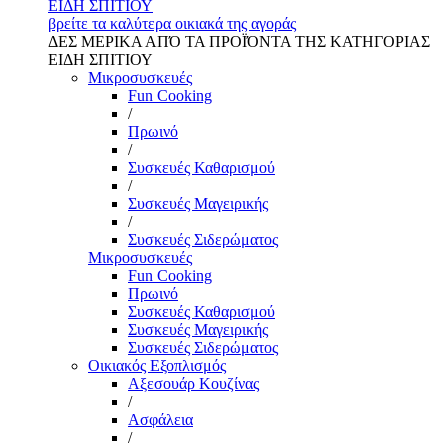
ΕΙΔΗ ΣΠΙΤΙΟΥ
βρείτε τα καλύτερα οικιακά της αγοράς
ΔΕΣ ΜΕΡΙΚΑ ΑΠΌ ΤΑ ΠΡΟΪΌΝΤΑ ΤΗΣ ΚΑΤΗΓΟΡΙΑΣ
ΕΙΔΗ ΣΠΙΤΙΟΥ
Μικροσυσκευές
Fun Cooking
/
Πρωινό
/
Συσκευές Καθαρισμού
/
Συσκευές Μαγειρικής
/
Συσκευές Σιδερώματος
Μικροσυσκευές
Fun Cooking
Πρωινό
Συσκευές Καθαρισμού
Συσκευές Μαγειρικής
Συσκευές Σιδερώματος
Οικιακός Εξοπλισμός
Αξεσουάρ Κουζίνας
/
Ασφάλεια
/