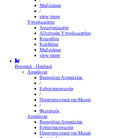
Μαξιλάρια
/
view more
Υπνοδωμάτιο
Ανωστρώματα
Αξεσουάρ Υπνοδωματίου
Κομοδίνο
Κρεβάτια
Μαξιλάρια
view more
Βρεφικά - Παιδικά
Ασφάλεια
Βραχιόλια Ασφαλείας
/
Ενδοεπικοινωνία
/
Προστατευτικά για Μωρά
/
Φωτισμός
Ασφάλεια
Βραχιόλια Ασφαλείας
Ενδοεπικοινωνία
Προστατευτικά για Μωρά