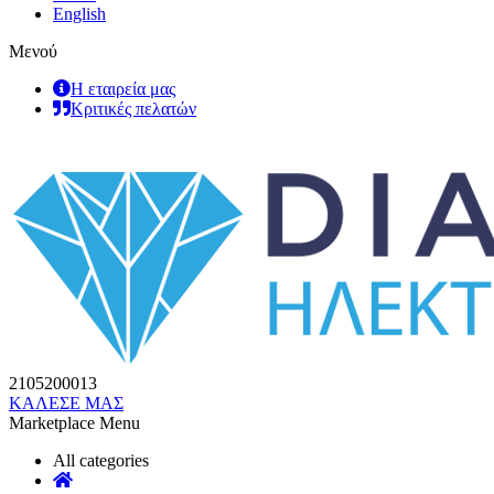
English
Μενού
Η εταιρεία μας
Κριτικές πελατών
2105200013
ΚΑΛΕΣΕ ΜΑΣ
Marketplace Menu
All categories