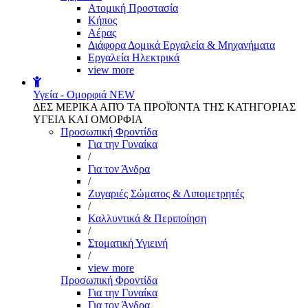
Aτομική Προστασία
Kήπος
Αέρας
Διάφορα Δομικά Εργαλεία & Μηχανήματα
Εργαλεία Ηλεκτρικά
view more
Υγεία - Ομορφιά
NEW
ΔΕΣ ΜΕΡΙΚΑ ΑΠΌ ΤΑ ΠΡΟΪΌΝΤΑ ΤΗΣ ΚΑΤΗΓΟΡΙΑΣ
ΥΓΕΙΑ ΚΑΙ ΟΜΟΡΦΙΑ
Προσωπική Φροντίδα
Για την Γυναίκα
/
Για τον Άνδρα
/
Ζυγαριές Σώματος & Λιπομετρητές
/
Καλλυντικά & Περιποίηση
/
Στοματική Υγιεινή
/
view more
Προσωπική Φροντίδα
Για την Γυναίκα
Για τον Άνδρα