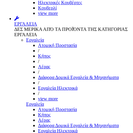
Ηλεκτρικές Κουβέρτες
Κουβερλί
view more
ΕΡΓΑΛΕΙΑ
ΔΕΣ ΜΕΡΙΚΑ ΑΠΌ ΤΑ ΠΡΟΪΌΝΤΑ ΤΗΣ ΚΑΤΗΓΟΡΙΑΣ
ΕΡΓΑΛΕΙΑ
Εργαλεία
Aτομική Προστασία
/
Kήπος
/
Αέρας
/
Διάφορα Δομικά Εργαλεία & Μηχανήματα
/
Εργαλεία Ηλεκτρικά
/
view more
Εργαλεία
Aτομική Προστασία
Kήπος
Αέρας
Διάφορα Δομικά Εργαλεία & Μηχανήματα
Εργαλεία Ηλεκτρικά