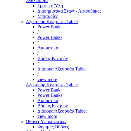
Αναλώσιμα
Γραφική Ύλη
Διαφημιστικά Σταντ - Αφισοθήκες
Μπαταρίες
Αξεσουάρ Κινητών - Tablet
Power Bank
/
Power Banks
/
Ακουστικά
/
Βάσεις Κινητών
/
Διάφορα Αξεσουάρ Tablet
/
view more
Αξεσουάρ Κινητών - Tablet
Power Bank
Power Banks
Ακουστικά
Βάσεις Κινητών
Διάφορα Αξεσουάρ Tablet
view more
Οθόνες Υπολογιστών
Φορητές Οθόνες