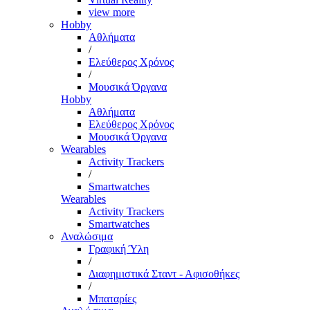
view more
Hobby
Αθλήματα
/
Ελεύθερος Χρόνος
/
Μουσικά Όργανα
Hobby
Αθλήματα
Ελεύθερος Χρόνος
Μουσικά Όργανα
Wearables
Activity Trackers
/
Smartwatches
Wearables
Activity Trackers
Smartwatches
Αναλώσιμα
Γραφική Ύλη
/
Διαφημιστικά Σταντ - Αφισοθήκες
/
Μπαταρίες