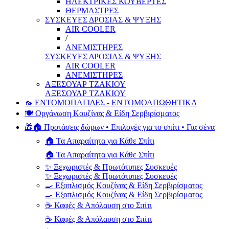
ΗΛΕΚΤΡΙΚΕΣ ΚΟΥΒΕΡΤΕΣ
ΘΕΡΜΑΣΤΡΕΣ
ΣΥΣΚΕΥΕΣ ΔΡΟΣΙΑΣ & ΨΥΞΗΣ
AIR COOLER
/
ΑΝΕΜΙΣΤΗΡΕΣ
ΣΥΣΚΕΥΕΣ ΔΡΟΣΙΑΣ & ΨΥΞΗΣ
AIR COOLER
ΑΝΕΜΙΣΤΗΡΕΣ
ΑΞΕΣΟΥΑΡ ΤΖΑΚΙΟΥ
ΑΞΕΣΟΥΑΡ ΤΖΑΚΙΟΥ
🦟 ΕΝΤΟΜΟΠΑΓΙΔΕΣ - ΕΝΤΟΜΟΑΠΩΘΗΤΙΚΑ
🍽️ Οργάνωση Κουζίνας & Είδη Σερβιρίσματος
🎁🏠 Προτάσεις δώρων • Επιλογές για το σπίτι • Για σένα
🏠 Τα Απαραίτητα για Κάθε Σπίτι
🏠 Τα Απαραίτητα για Κάθε Σπίτι
✨ Ξεχωριστές & Πρωτότυπες Συσκευές
✨ Ξεχωριστές & Πρωτότυπες Συσκευές
🍳 Εξοπλισμός Κουζίνας & Είδη Σερβιρίσματος
🍳 Εξοπλισμός Κουζίνας & Είδη Σερβιρίσματος
☕ Καφές & Απόλαυση στο Σπίτι
☕ Καφές & Απόλαυση στο Σπίτι