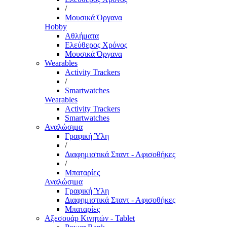
/
Μουσικά Όργανα
Hobby
Αθλήματα
Ελεύθερος Χρόνος
Μουσικά Όργανα
Wearables
Activity Trackers
/
Smartwatches
Wearables
Activity Trackers
Smartwatches
Αναλώσιμα
Γραφική Ύλη
/
Διαφημιστικά Σταντ - Αφισοθήκες
/
Μπαταρίες
Αναλώσιμα
Γραφική Ύλη
Διαφημιστικά Σταντ - Αφισοθήκες
Μπαταρίες
Αξεσουάρ Κινητών - Tablet