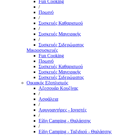
Fun Cooking
/
Πρωινό
/
Συσκευές Καθαρισμού
/
Συσκευές Μαγειρικής
/
Συσκευές Σιδερώματος
Μικροσυσκευές
Fun Cooking
Πρωινό
Συσκευές Καθαρισμού
Συσκευές Μαγειρικής
Συσκευές Σιδερώματος
Οικιακός Εξοπλισμός
Αξεσουάρ Κουζίνας
/
Ασφάλεια
/
Αφυγραντήρες - Ιονιστές
/
Είδη Camping - Θαλάσσης
/
Είδη Camping - Ταξιδιού - Θαλάσσης