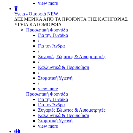
view more
Υγεία - Ομορφιά
NEW
ΔΕΣ ΜΕΡΙΚΑ ΑΠΌ ΤΑ ΠΡΟΪΌΝΤΑ ΤΗΣ ΚΑΤΗΓΟΡΙΑΣ
ΥΓΕΙΑ ΚΑΙ ΟΜΟΡΦΙΑ
Προσωπική Φροντίδα
Για την Γυναίκα
/
Για τον Άνδρα
/
Ζυγαριές Σώματος & Λιπομετρητές
/
Καλλυντικά & Περιποίηση
/
Στοματική Υγιεινή
/
view more
Προσωπική Φροντίδα
Για την Γυναίκα
Για τον Άνδρα
Ζυγαριές Σώματος & Λιπομετρητές
Καλλυντικά & Περιποίηση
Στοματική Υγιεινή
view more