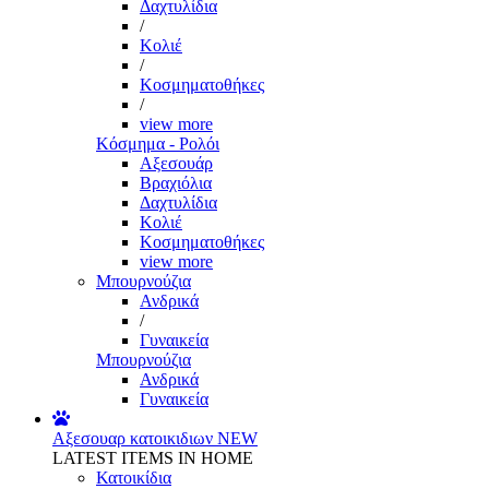
Δαχτυλίδια
/
Κολιέ
/
Κοσμηματοθήκες
/
view more
Κόσμημα - Ρολόι
Αξεσουάρ
Βραχιόλια
Δαχτυλίδια
Κολιέ
Κοσμηματοθήκες
view more
Μπουρνούζια
Ανδρικά
/
Γυναικεία
Μπουρνούζια
Ανδρικά
Γυναικεία
Αξεσουαρ κατοικιδιων
NEW
LATEST ITEMS IN HOME
Κατοικίδια