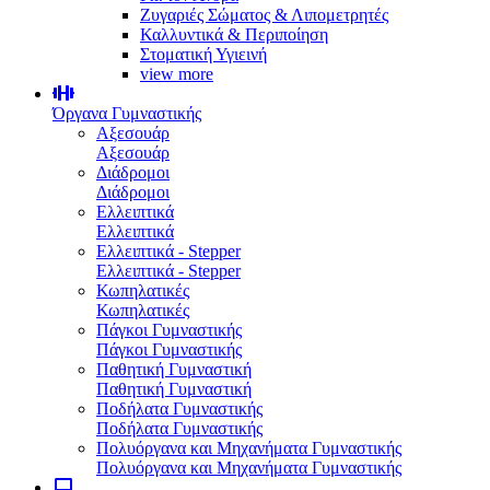
Ζυγαριές Σώματος & Λιπομετρητές
Καλλυντικά & Περιποίηση
Στοματική Υγιεινή
view more
Όργανα Γυμναστικής
Αξεσουάρ
Αξεσουάρ
Διάδρομοι
Διάδρομοι
Ελλειπτικά
Ελλειπτικά
Ελλειπτικά - Stepper
Ελλειπτικά - Stepper
Κωπηλατικές
Κωπηλατικές
Πάγκοι Γυμναστικής
Πάγκοι Γυμναστικής
Παθητική Γυμναστική
Παθητική Γυμναστική
Ποδήλατα Γυμναστικής
Ποδήλατα Γυμναστικής
Πολυόργανα και Μηχανήματα Γυμναστικής
Πολυόργανα και Μηχανήματα Γυμναστικής