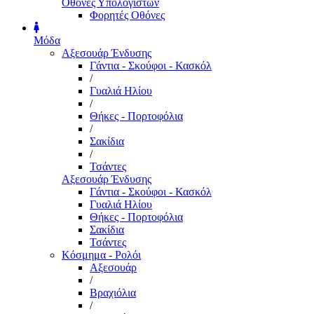
Οθόνες Υπολογιστών
Φορητές Οθόνες
Μόδα
Αξεσουάρ Ένδυσης
Γάντια - Σκούφοι - Κασκόλ
/
Γυαλιά Ηλίου
/
Θήκες - Πορτοφόλια
/
Σακίδια
/
Τσάντες
Αξεσουάρ Ένδυσης
Γάντια - Σκούφοι - Κασκόλ
Γυαλιά Ηλίου
Θήκες - Πορτοφόλια
Σακίδια
Τσάντες
Κόσμημα - Ρολόι
Αξεσουάρ
/
Βραχιόλια
/