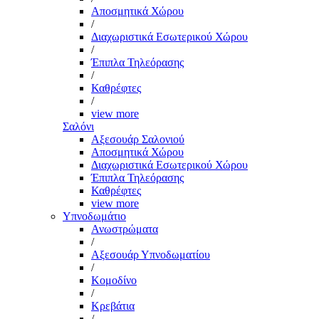
Αποσμητικά Χώρου
/
Διαχωριστικά Εσωτερικού Χώρου
/
Έπιπλα Τηλεόρασης
/
Καθρέφτες
/
view more
Σαλόνι
Αξεσουάρ Σαλονιού
Αποσμητικά Χώρου
Διαχωριστικά Εσωτερικού Χώρου
Έπιπλα Τηλεόρασης
Καθρέφτες
view more
Υπνοδωμάτιο
Ανωστρώματα
/
Αξεσουάρ Υπνοδωματίου
/
Κομοδίνο
/
Κρεβάτια
/