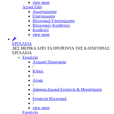
view more
Λευκά Είδη
Ανωστρώματα
Επιστρώματα
Ηλεκτρικά Υποστρώματα
Ηλεκτρικές Κουβέρτες
Κουβερλί
view more
ΕΡΓΑΛΕΙΑ
ΔΕΣ ΜΕΡΙΚΑ ΑΠΌ ΤΑ ΠΡΟΪΌΝΤΑ ΤΗΣ ΚΑΤΗΓΟΡΙΑΣ
ΕΡΓΑΛΕΙΑ
Εργαλεία
Aτομική Προστασία
/
Kήπος
/
Αέρας
/
Διάφορα Δομικά Εργαλεία & Μηχανήματα
/
Εργαλεία Ηλεκτρικά
/
view more
Εργαλεία