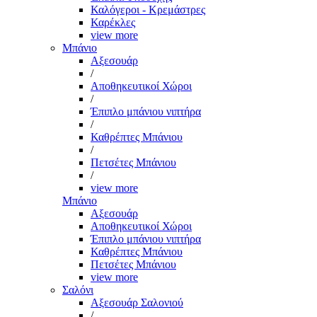
Καλόγεροι - Κρεμάστρες
Καρέκλες
view more
Μπάνιο
Αξεσουάρ
/
Αποθηκευτικοί Χώροι
/
Έπιπλο μπάνιου νιπτήρα
/
Καθρέπτες Μπάνιου
/
Πετσέτες Μπάνιου
/
view more
Μπάνιο
Αξεσουάρ
Αποθηκευτικοί Χώροι
Έπιπλο μπάνιου νιπτήρα
Καθρέπτες Μπάνιου
Πετσέτες Μπάνιου
view more
Σαλόνι
Αξεσουάρ Σαλονιού
/