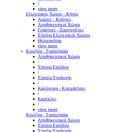
/
view more
Εξωτερικός Χώρος - Κήπος
Αιώρες - Κούνιες
Αποθηκευτικοί Χώροι
Γλάστρες - Ζαρντινιέρες
Έπιπλα Εξωτερικού Χώρου
Θερμοκήπια
view more
Κουζίνα - Τραπεζαρία
Αποθηκευτικοί Χώροι
/
Έπιπλα Εισόδου
/
Έπιπλα Υποδοχής
/
Καλόγεροι - Κρεμάστρες
/
Καρέκλες
/
view more
Κουζίνα - Τραπεζαρία
Αποθηκευτικοί Χώροι
Έπιπλα Εισόδου
Έπιπλα Υποδοχής