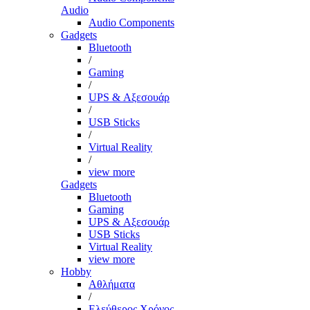
Audio
Audio Components
Gadgets
Bluetooth
/
Gaming
/
UPS & Αξεσουάρ
/
USB Sticks
/
Virtual Reality
/
view more
Gadgets
Bluetooth
Gaming
UPS & Αξεσουάρ
USB Sticks
Virtual Reality
view more
Hobby
Αθλήματα
/
Ελεύθερος Χρόνος