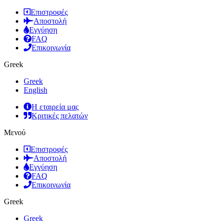
Επιστροφές
Αποστολή
Εγγύηση
FAQ
Επικοινωνία
Greek
Greek
English
Η εταιρεία μας
Κριτικές πελατών
Μενού
Επιστροφές
Αποστολή
Εγγύηση
FAQ
Επικοινωνία
Greek
Greek