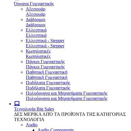
Όργανα Γυμναστικής
Αξεσουάρ
Αξεσουάρ
Διάδρομοι
Διάδρομοι
Ελλειπτικά
Ελλειπτικά
Ελλειπτικά - Stepper
Ελλειπτικά - Stepper
Κωπηλατικές
Κωπηλατικές
Πάγκοι Γυμναστικής
Πάγκοι Γυμναστικής
Παθητική Γυμναστική
Παθητική Γυμναστική
Ποδήλατα Γυμναστικής
Ποδήλατα Γυμναστικής
Πολυόργανα και Μηχανήματα Γυμναστικής
Πολυόργανα και Μηχανήματα Γυμναστικής
Τεχνολογία
Big Sales
ΔΕΣ ΜΕΡΙΚΑ ΑΠΌ ΤΑ ΠΡΟΪΌΝΤΑ ΤΗΣ ΚΑΤΗΓΟΡΙΑΣ
ΤΕΧΝΟΛΟΓΙΑ
Audio
Audio Components