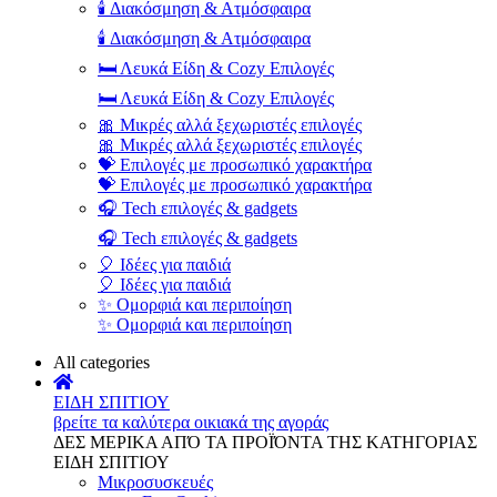
🕯️ Διακόσμηση & Ατμόσφαιρα
🕯️ Διακόσμηση & Ατμόσφαιρα
🛏️ Λευκά Είδη & Cozy Επιλογές
🛏️ Λευκά Είδη & Cozy Επιλογές
🎀 Μικρές αλλά ξεχωριστές επιλογές
🎀 Μικρές αλλά ξεχωριστές επιλογές
💝 Επιλογές με προσωπικό χαρακτήρα
💝 Επιλογές με προσωπικό χαρακτήρα
🎧 Tech επιλογές & gadgets
🎧 Tech επιλογές & gadgets
🎈 Ιδέες για παιδιά
🎈 Ιδέες για παιδιά
✨ Ομορφιά και περιποίηση
✨ Ομορφιά και περιποίηση
All categories
ΕΙΔΗ ΣΠΙΤΙΟΥ
βρείτε τα καλύτερα οικιακά της αγοράς
ΔΕΣ ΜΕΡΙΚΑ ΑΠΌ ΤΑ ΠΡΟΪΌΝΤΑ ΤΗΣ ΚΑΤΗΓΟΡΙΑΣ
ΕΙΔΗ ΣΠΙΤΙΟΥ
Μικροσυσκευές