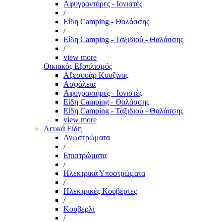
Αφυγραντήρες - Ιονιστές
/
Είδη Camping - Θαλάσσης
/
Είδη Camping - Ταξιδιού - Θαλάσσης
/
view more
Οικιακός Εξοπλισμός
Αξεσουάρ Κουζίνας
Ασφάλεια
Αφυγραντήρες - Ιονιστές
Είδη Camping - Θαλάσσης
Είδη Camping - Ταξιδιού - Θαλάσσης
view more
Λευκά Είδη
Ανωστρώματα
/
Επιστρώματα
/
Ηλεκτρικά Υποστρώματα
/
Ηλεκτρικές Κουβέρτες
/
Κουβερλί
/