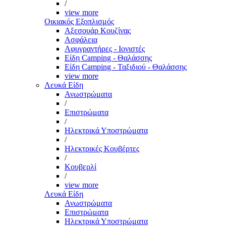
/
view more
Οικιακός Εξοπλισμός
Αξεσουάρ Κουζίνας
Ασφάλεια
Αφυγραντήρες - Ιονιστές
Είδη Camping - Θαλάσσης
Είδη Camping - Ταξιδιού - Θαλάσσης
view more
Λευκά Είδη
Ανωστρώματα
/
Επιστρώματα
/
Ηλεκτρικά Υποστρώματα
/
Ηλεκτρικές Κουβέρτες
/
Κουβερλί
/
view more
Λευκά Είδη
Ανωστρώματα
Επιστρώματα
Ηλεκτρικά Υποστρώματα