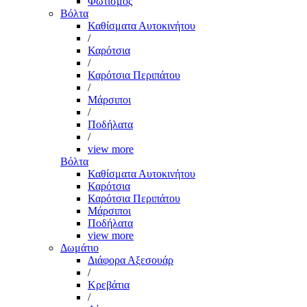
Φωτισμός
Βόλτα
Καθίσματα Αυτοκινήτου
/
Καρότσια
/
Καρότσια Περιπάτου
/
Μάρσιποι
/
Ποδήλατα
/
view more
Βόλτα
Καθίσματα Αυτοκινήτου
Καρότσια
Καρότσια Περιπάτου
Μάρσιποι
Ποδήλατα
view more
Δωμάτιο
Διάφορα Αξεσουάρ
/
Κρεβάτια
/