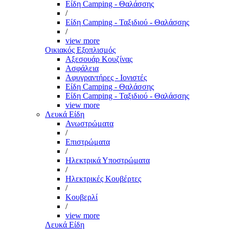
Είδη Camping - Θαλάσσης
/
Είδη Camping - Ταξιδιού - Θαλάσσης
/
view more
Οικιακός Εξοπλισμός
Αξεσουάρ Κουζίνας
Ασφάλεια
Αφυγραντήρες - Ιονιστές
Είδη Camping - Θαλάσσης
Είδη Camping - Ταξιδιού - Θαλάσσης
view more
Λευκά Είδη
Ανωστρώματα
/
Επιστρώματα
/
Ηλεκτρικά Υποστρώματα
/
Ηλεκτρικές Κουβέρτες
/
Κουβερλί
/
view more
Λευκά Είδη