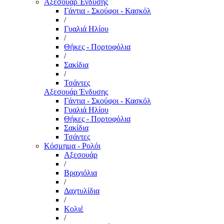
Αξεσουάρ Ένδυσης
Γάντια - Σκούφοι - Κασκόλ
/
Γυαλιά Ηλίου
/
Θήκες - Πορτοφόλια
/
Σακίδια
/
Τσάντες
Αξεσουάρ Ένδυσης
Γάντια - Σκούφοι - Κασκόλ
Γυαλιά Ηλίου
Θήκες - Πορτοφόλια
Σακίδια
Τσάντες
Κόσμημα - Ρολόι
Αξεσουάρ
/
Βραχιόλια
/
Δαχτυλίδια
/
Κολιέ
/