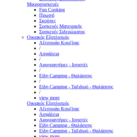
Μικροσυσκευές
Fun Cooking
Πρωινό
Σκούπες
Συσκευές Μαγειρικής
Συσκευές Σιδερώματος
Οικιακός Εξοπλισμός
Αξεσουάρ Κουζίνας
/
Ασφάλεια
/
Αφυγραντήρες - Ιονιστές
/
Είδη Camping - Θαλάσσης
/
Είδη Camping - Ταξιδιού - Θαλάσσης
/
view more
Οικιακός Εξοπλισμός
Αξεσουάρ Κουζίνας
Ασφάλεια
Αφυγραντήρες - Ιονιστές
Είδη Camping - Θαλάσσης
Είδη Camping - Ταξιδιού - Θαλάσσης
view more