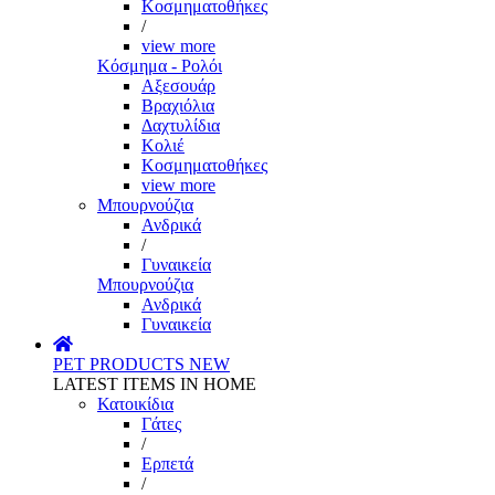
Κοσμηματοθήκες
/
view more
Κόσμημα - Ρολόι
Αξεσουάρ
Βραχιόλια
Δαχτυλίδια
Κολιέ
Κοσμηματοθήκες
view more
Μπουρνούζια
Ανδρικά
/
Γυναικεία
Μπουρνούζια
Ανδρικά
Γυναικεία
PET PRODUCTS
NEW
LATEST ITEMS IN HOME
Κατοικίδια
Γάτες
/
Ερπετά
/