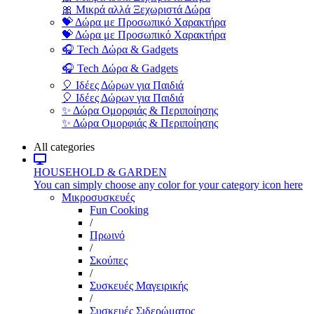
🎀 Μικρά αλλά Ξεχωριστά Δώρα
💝 Δώρα με Προσωπικό Χαρακτήρα
💝 Δώρα με Προσωπικό Χαρακτήρα
🎧 Tech Δώρα & Gadgets
🎧 Tech Δώρα & Gadgets
🎈 Ιδέες Δώρων για Παιδιά
🎈 Ιδέες Δώρων για Παιδιά
✨ Δώρα Ομορφιάς & Περιποίησης
✨ Δώρα Ομορφιάς & Περιποίησης
All categories
HOUSEHOLD & GARDEN
You can simply choose any color for your category icon here
Μικροσυσκευές
Fun Cooking
/
Πρωινό
/
Σκούπες
/
Συσκευές Μαγειρικής
/
Συσκευές Σιδερώματος