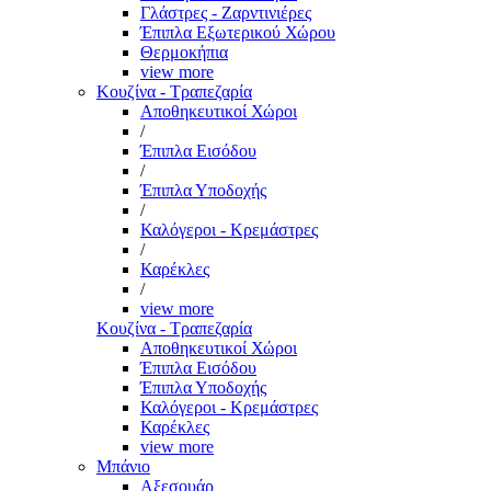
Γλάστρες - Ζαρντινιέρες
Έπιπλα Εξωτερικού Χώρου
Θερμοκήπια
view more
Κουζίνα - Τραπεζαρία
Αποθηκευτικοί Χώροι
/
Έπιπλα Εισόδου
/
Έπιπλα Υποδοχής
/
Καλόγεροι - Κρεμάστρες
/
Καρέκλες
/
view more
Κουζίνα - Τραπεζαρία
Αποθηκευτικοί Χώροι
Έπιπλα Εισόδου
Έπιπλα Υποδοχής
Καλόγεροι - Κρεμάστρες
Καρέκλες
view more
Μπάνιο
Αξεσουάρ