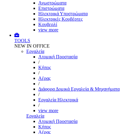
Ανωστρώματα
Επιστρώματα
Ηλεκτρικά Υποστρώματα
Ηλεκτρικές Κουβέρτες
Κουβερλί
view more
TOOLS
NEW IN OFFICE
Εργαλεία
Aτομική Προστασία
/
Kήπος
/
Αέρας
/
Διάφορα Δομικά Εργαλεία & Μηχανήματα
/
Εργαλεία Ηλεκτρικά
/
view more
Εργαλεία
Aτομική Προστασία
Kήπος
Αέρας