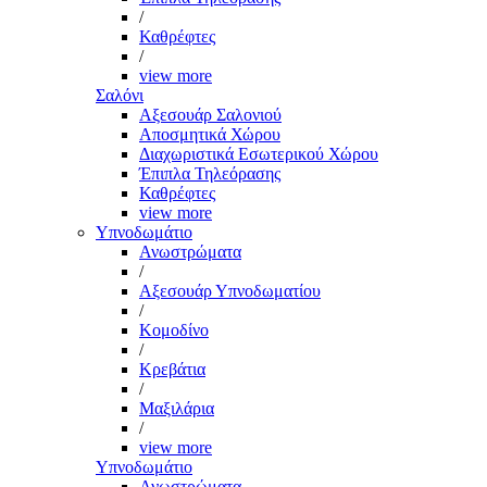
/
Καθρέφτες
/
view more
Σαλόνι
Αξεσουάρ Σαλονιού
Αποσμητικά Χώρου
Διαχωριστικά Εσωτερικού Χώρου
Έπιπλα Τηλεόρασης
Καθρέφτες
view more
Υπνοδωμάτιο
Ανωστρώματα
/
Αξεσουάρ Υπνοδωματίου
/
Κομοδίνο
/
Κρεβάτια
/
Μαξιλάρια
/
view more
Υπνοδωμάτιο
Ανωστρώματα