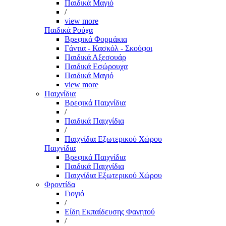
Παιδικά Μαγιό
/
view more
Παιδικά Ρούχα
Βρεφικά Φορμάκια
Γάντια - Κασκόλ - Σκούφοι
Παιδικά Αξεσουάρ
Παιδικά Εσώρουχα
Παιδικά Μαγιό
view more
Παιχνίδια
Βρεφικά Παιχνίδια
/
Παιδικά Παιχνίδια
/
Παιχνίδια Εξωτερικού Χώρου
Παιχνίδια
Βρεφικά Παιχνίδια
Παιδικά Παιχνίδια
Παιχνίδια Εξωτερικού Χώρου
Φροντίδα
Γιογιό
/
Είδη Εκπαίδευσης Φαγητού
/