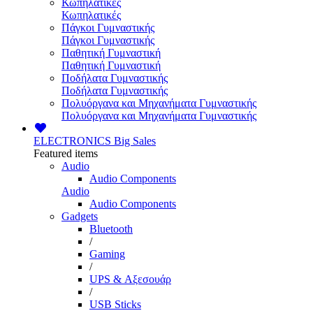
Κωπηλατικές
Κωπηλατικές
Πάγκοι Γυμναστικής
Πάγκοι Γυμναστικής
Παθητική Γυμναστική
Παθητική Γυμναστική
Ποδήλατα Γυμναστικής
Ποδήλατα Γυμναστικής
Πολυόργανα και Μηχανήματα Γυμναστικής
Πολυόργανα και Μηχανήματα Γυμναστικής
ELECTRONICS
Big Sales
Featured items
Audio
Audio Components
Audio
Audio Components
Gadgets
Bluetooth
/
Gaming
/
UPS & Αξεσουάρ
/
USB Sticks