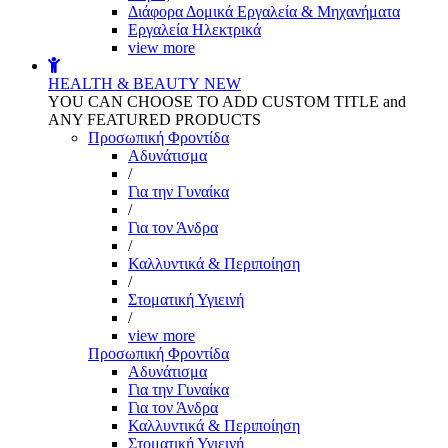
Διάφορα Δομικά Εργαλεία & Μηχανήματα
Εργαλεία Ηλεκτρικά
view more
HEALTH & BEAUTY
NEW
YOU CAN CHOOSE TO ADD CUSTOM TITLE and
ANY FEATURED PRODUCTS
Προσωπική Φροντίδα
Αδυνάτισμα
/
Για την Γυναίκα
/
Για τον Άνδρα
/
Καλλυντικά & Περιποίηση
/
Στοματική Υγιεινή
/
view more
Προσωπική Φροντίδα
Αδυνάτισμα
Για την Γυναίκα
Για τον Άνδρα
Καλλυντικά & Περιποίηση
Στοματική Υγιεινή