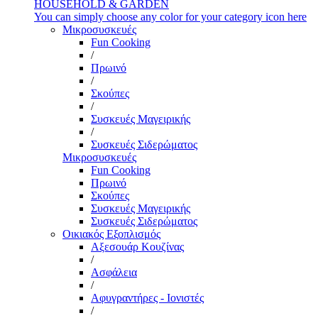
HOUSEHOLD & GARDEN
You can simply choose any color for your category icon here
Μικροσυσκευές
Fun Cooking
/
Πρωινό
/
Σκούπες
/
Συσκευές Μαγειρικής
/
Συσκευές Σιδερώματος
Μικροσυσκευές
Fun Cooking
Πρωινό
Σκούπες
Συσκευές Μαγειρικής
Συσκευές Σιδερώματος
Οικιακός Εξοπλισμός
Αξεσουάρ Κουζίνας
/
Ασφάλεια
/
Αφυγραντήρες - Ιονιστές
/