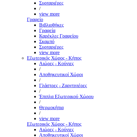
Συρταριέρες
/
view more
Γραφείο
Βιβλιοθήκες
Γραφεία
Καρέκλες Γραφείου
Σκαμπό
Συρταριέρες
view more
Εξωτερικός Χώρος - Κήπος
Αιώρες - Κούνιες
/
Αποθηκευτικοί Χώροι
/
Γλάστρες - Ζαρντινιέρες
/
Έπιπλα Εξωτερικού Χώρου
/
Θερμοκήπια
/
view more
Εξωτερικός Χώρος - Κήπος
Αιώρες - Κούνιες
Αποθηκευτικοί Χώροι