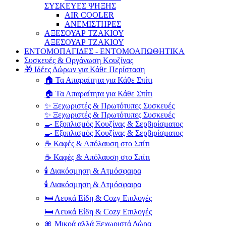
ΣΥΣΚΕΥΕΣ ΨΗΞΗΣ
AIR COOLER
ΑΝΕΜΙΣΤΗΡΕΣ
ΑΞΕΣΟΥΑΡ ΤΖΑΚΙΟΥ
ΑΞΕΣΟΥΑΡ ΤΖΑΚΙΟΥ
ΕΝΤΟΜΟΠΑΓΙΔΕΣ - ΕΝΤΟΜΟΑΠΩΘΗΤΙΚΑ
Συσκευές & Οργάνωση Κουζίνας
🎁 Ιδέες Δώρων για Κάθε Περίσταση
🏠 Τα Απαραίτητα για Κάθε Σπίτι
🏠 Τα Απαραίτητα για Κάθε Σπίτι
✨ Ξεχωριστές & Πρωτότυπες Συσκευές
✨ Ξεχωριστές & Πρωτότυπες Συσκευές
🍳 Εξοπλισμός Κουζίνας & Σερβιρίσματος
🍳 Εξοπλισμός Κουζίνας & Σερβιρίσματος
☕ Καφές & Απόλαυση στο Σπίτι
☕ Καφές & Απόλαυση στο Σπίτι
🕯️ Διακόσμηση & Ατμόσφαιρα
🕯️ Διακόσμηση & Ατμόσφαιρα
🛏️ Λευκά Είδη & Cozy Επιλογές
🛏️ Λευκά Είδη & Cozy Επιλογές
🎀 Μικρά αλλά Ξεχωριστά Δώρα