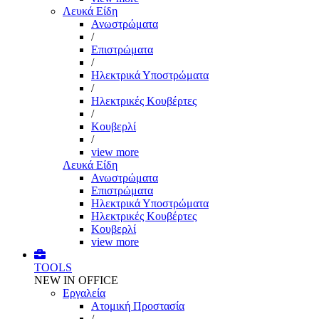
Λευκά Είδη
Ανωστρώματα
/
Επιστρώματα
/
Ηλεκτρικά Υποστρώματα
/
Ηλεκτρικές Κουβέρτες
/
Κουβερλί
/
view more
Λευκά Είδη
Ανωστρώματα
Επιστρώματα
Ηλεκτρικά Υποστρώματα
Ηλεκτρικές Κουβέρτες
Κουβερλί
view more
TOOLS
NEW IN OFFICE
Εργαλεία
Aτομική Προστασία
/