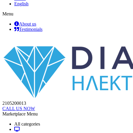
English
Menu
About us
Testimonials
2105200013
CALL US NOW
Marketplace Menu
All categories