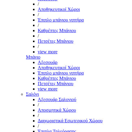
/
Αποθηκευτικοί Χώροι
/
Έπιπλο μπάνιου νιπτήρα
/
Καθρέπτες Μπάνιου
/
Πετσέτες Μπάνιου
/
view more
Μπάνιο
Αξεσουάρ
Αποθηκευτικοί Χώροι
Έπιπλο μπάνιου νιπτήρα
Καθρέπτες Μπάνιου
Πετσέτες Μπάνιου
view more
Σαλόνι
Αξεσουάρ Σαλονιού
/
Αποσμητικά Χώρου
/
Διαχωριστικά Εσωτερικού Χώρου
/
Έπιπλα Τηλεόρασης