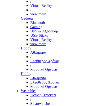
/
Virtual Reality
/
view more
Gadgets
Bluetooth
Gaming
UPS & Αξεσουάρ
USB Sticks
Virtual Reality
view more
Hobby
Αθλήματα
/
Ελεύθερος Χρόνος
/
Μουσικά Όργανα
Hobby
Αθλήματα
Ελεύθερος Χρόνος
Μουσικά Όργανα
Wearables
Activity Trackers
/
Smartwatches