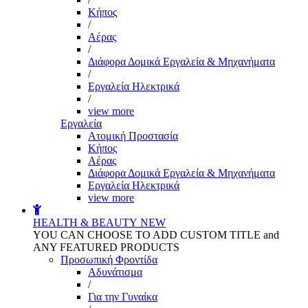
Kήπος
/
Αέρας
/
Διάφορα Δομικά Εργαλεία & Μηχανήματα
/
Εργαλεία Ηλεκτρικά
/
view more
Εργαλεία
Aτομική Προστασία
Kήπος
Αέρας
Διάφορα Δομικά Εργαλεία & Μηχανήματα
Εργαλεία Ηλεκτρικά
view more
HEALTH & BEAUTY
NEW
YOU CAN CHOOSE TO ADD CUSTOM TITLE and
ANY FEATURED PRODUCTS
Προσωπική Φροντίδα
Αδυνάτισμα
/
Για την Γυναίκα