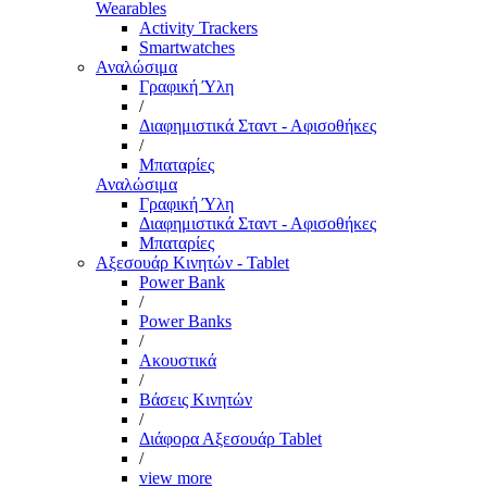
Wearables
Activity Trackers
Smartwatches
Αναλώσιμα
Γραφική Ύλη
/
Διαφημιστικά Σταντ - Αφισοθήκες
/
Μπαταρίες
Αναλώσιμα
Γραφική Ύλη
Διαφημιστικά Σταντ - Αφισοθήκες
Μπαταρίες
Αξεσουάρ Κινητών - Tablet
Power Bank
/
Power Banks
/
Ακουστικά
/
Βάσεις Κινητών
/
Διάφορα Αξεσουάρ Tablet
/
view more