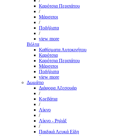
/
Καρότσια Περιπάτου
/
Μάρσιποι
/
Ποδήλατα
/
view more
Βόλτα
Καθίσματα Αυτοκινήτου
Καρότσια
Καρότσια Περιπάτου
Μάρσιποι
Ποδήλατα
view more
Δωμάτιο
Διάφορα Αξεσουάρ
/
Κρεβάτια
/
Λίκνο
/
Λίκνο - Ρηλάξ
/
Παιδικά Λευκά Είδη