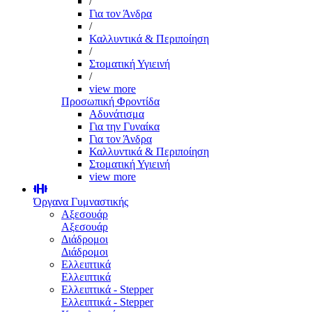
/
Για τον Άνδρα
/
Καλλυντικά & Περιποίηση
/
Στοματική Υγιεινή
/
view more
Προσωπική Φροντίδα
Αδυνάτισμα
Για την Γυναίκα
Για τον Άνδρα
Καλλυντικά & Περιποίηση
Στοματική Υγιεινή
view more
Όργανα Γυμναστικής
Αξεσουάρ
Αξεσουάρ
Διάδρομοι
Διάδρομοι
Ελλειπτικά
Ελλειπτικά
Ελλειπτικά - Stepper
Ελλειπτικά - Stepper