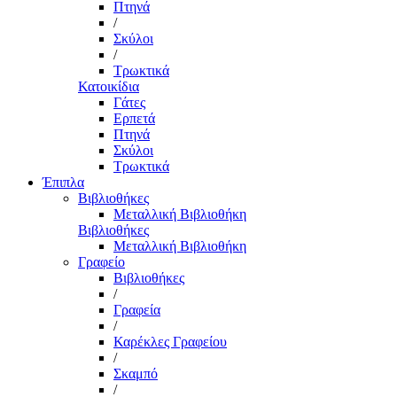
Πτηνά
/
Σκύλοι
/
Τρωκτικά
Κατοικίδια
Γάτες
Ερπετά
Πτηνά
Σκύλοι
Τρωκτικά
Έπιπλα
Βιβλιοθήκες
Μεταλλική Βιβλιοθήκη
Βιβλιοθήκες
Μεταλλική Βιβλιοθήκη
Γραφείο
Βιβλιοθήκες
/
Γραφεία
/
Καρέκλες Γραφείου
/
Σκαμπό
/