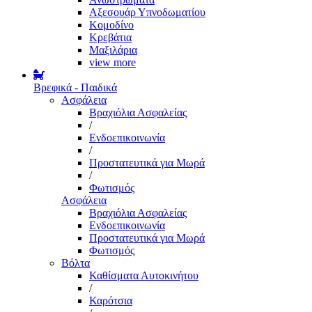
Αξεσουάρ Υπνοδωματίου
Κομοδίνο
Κρεβάτια
Μαξιλάρια
view more
Βρεφικά - Παιδικά
Ασφάλεια
Βραχιόλια Ασφαλείας
/
Ενδοεπικοινωνία
/
Προστατευτικά για Μωρά
/
Φωτισμός
Ασφάλεια
Βραχιόλια Ασφαλείας
Ενδοεπικοινωνία
Προστατευτικά για Μωρά
Φωτισμός
Βόλτα
Καθίσματα Αυτοκινήτου
/
Καρότσια