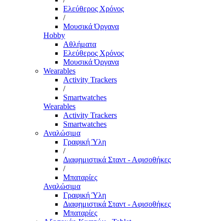
Ελεύθερος Χρόνος
/
Μουσικά Όργανα
Hobby
Αθλήματα
Ελεύθερος Χρόνος
Μουσικά Όργανα
Wearables
Activity Trackers
/
Smartwatches
Wearables
Activity Trackers
Smartwatches
Αναλώσιμα
Γραφική Ύλη
/
Διαφημιστικά Σταντ - Αφισοθήκες
/
Μπαταρίες
Αναλώσιμα
Γραφική Ύλη
Διαφημιστικά Σταντ - Αφισοθήκες
Μπαταρίες