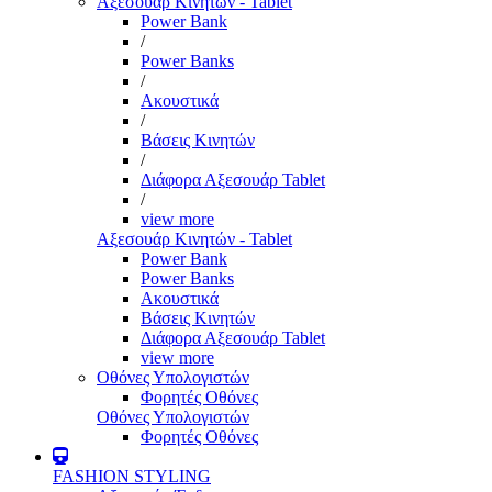
Αξεσουάρ Κινητών - Tablet
Power Bank
/
Power Banks
/
Ακουστικά
/
Βάσεις Κινητών
/
Διάφορα Αξεσουάρ Tablet
/
view more
Αξεσουάρ Κινητών - Tablet
Power Bank
Power Banks
Ακουστικά
Βάσεις Κινητών
Διάφορα Αξεσουάρ Tablet
view more
Οθόνες Υπολογιστών
Φορητές Οθόνες
Οθόνες Υπολογιστών
Φορητές Οθόνες
FASHION STYLING