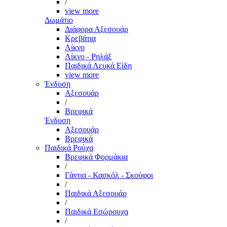
/
view more
Δωμάτιο
Διάφορα Αξεσουάρ
Κρεβάτια
Λίκνο
Λίκνο - Ρηλάξ
Παιδικά Λευκά Είδη
view more
Ένδυση
Αξεσουάρ
/
Βρεφικά
Ένδυση
Αξεσουάρ
Βρεφικά
Παιδικά Ρούχα
Βρεφικά Φορμάκια
/
Γάντια - Κασκόλ - Σκούφοι
/
Παιδικά Αξεσουάρ
/
Παιδικά Εσώρουχα
/