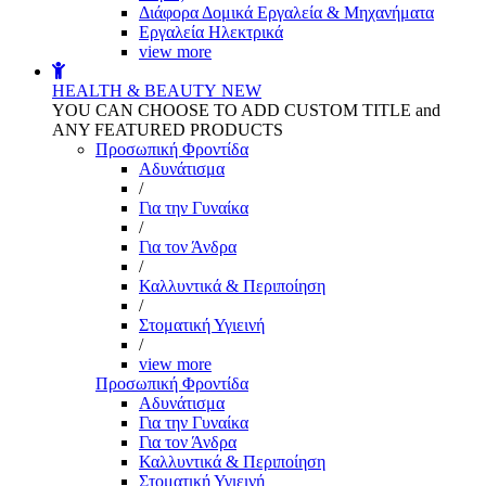
Διάφορα Δομικά Εργαλεία & Μηχανήματα
Εργαλεία Ηλεκτρικά
view more
HEALTH & BEAUTY
NEW
YOU CAN CHOOSE TO ADD CUSTOM TITLE and
ANY FEATURED PRODUCTS
Προσωπική Φροντίδα
Αδυνάτισμα
/
Για την Γυναίκα
/
Για τον Άνδρα
/
Καλλυντικά & Περιποίηση
/
Στοματική Υγιεινή
/
view more
Προσωπική Φροντίδα
Αδυνάτισμα
Για την Γυναίκα
Για τον Άνδρα
Καλλυντικά & Περιποίηση
Στοματική Υγιεινή