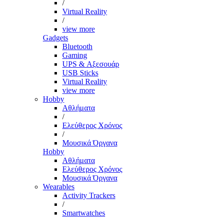
/
Virtual Reality
/
view more
Gadgets
Bluetooth
Gaming
UPS & Αξεσουάρ
USB Sticks
Virtual Reality
view more
Hobby
Αθλήματα
/
Ελεύθερος Χρόνος
/
Μουσικά Όργανα
Hobby
Αθλήματα
Ελεύθερος Χρόνος
Μουσικά Όργανα
Wearables
Activity Trackers
/
Smartwatches