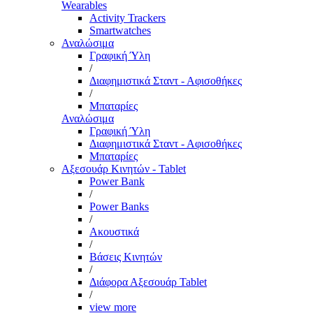
Wearables
Activity Trackers
Smartwatches
Αναλώσιμα
Γραφική Ύλη
/
Διαφημιστικά Σταντ - Αφισοθήκες
/
Μπαταρίες
Αναλώσιμα
Γραφική Ύλη
Διαφημιστικά Σταντ - Αφισοθήκες
Μπαταρίες
Αξεσουάρ Κινητών - Tablet
Power Bank
/
Power Banks
/
Ακουστικά
/
Βάσεις Κινητών
/
Διάφορα Αξεσουάρ Tablet
/
view more