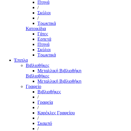
Πτηνά
/
Σκύλοι
/
Τρωκτικά
Κατοικίδια
Γάτες
Ερπετά
Πτηνά
Σκύλοι
Τρωκτικά
Έπιπλα
Βιβλιοθήκες
Μεταλλική Βιβλιοθήκη
Βιβλιοθήκες
Μεταλλική Βιβλιοθήκη
Γραφείο
Βιβλιοθήκες
/
Γραφεία
/
Καρέκλες Γραφείου
/
Σκαμπό
/