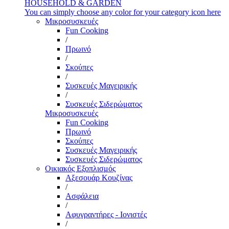
HOUSEHOLD & GARDEN
You can simply choose any color for your category icon here
Μικροσυσκευές
Fun Cooking
/
Πρωινό
/
Σκούπες
/
Συσκευές Μαγειρικής
/
Συσκευές Σιδερώματος
Μικροσυσκευές
Fun Cooking
Πρωινό
Σκούπες
Συσκευές Μαγειρικής
Συσκευές Σιδερώματος
Οικιακός Εξοπλισμός
Αξεσουάρ Κουζίνας
/
Ασφάλεια
/
Αφυγραντήρες - Ιονιστές
/