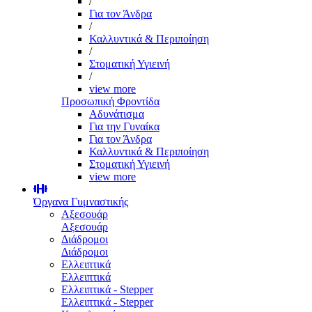
/
Για τον Άνδρα
/
Καλλυντικά & Περιποίηση
/
Στοματική Υγιεινή
/
view more
Προσωπική Φροντίδα
Αδυνάτισμα
Για την Γυναίκα
Για τον Άνδρα
Καλλυντικά & Περιποίηση
Στοματική Υγιεινή
view more
Όργανα Γυμναστικής
Αξεσουάρ
Αξεσουάρ
Διάδρομοι
Διάδρομοι
Ελλειπτικά
Ελλειπτικά
Ελλειπτικά - Stepper
Ελλειπτικά - Stepper