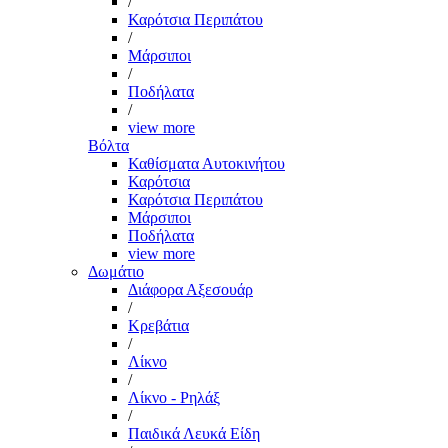
/
Καρότσια Περιπάτου
/
Μάρσιποι
/
Ποδήλατα
/
view more
Βόλτα
Καθίσματα Αυτοκινήτου
Καρότσια
Καρότσια Περιπάτου
Μάρσιποι
Ποδήλατα
view more
Δωμάτιο
Διάφορα Αξεσουάρ
/
Κρεβάτια
/
Λίκνο
/
Λίκνο - Ρηλάξ
/
Παιδικά Λευκά Είδη