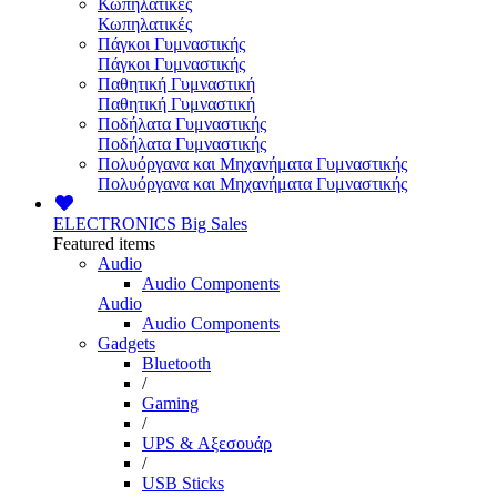
Κωπηλατικές
Κωπηλατικές
Πάγκοι Γυμναστικής
Πάγκοι Γυμναστικής
Παθητική Γυμναστική
Παθητική Γυμναστική
Ποδήλατα Γυμναστικής
Ποδήλατα Γυμναστικής
Πολυόργανα και Μηχανήματα Γυμναστικής
Πολυόργανα και Μηχανήματα Γυμναστικής
ELECTRONICS
Big Sales
Featured items
Audio
Audio Components
Audio
Audio Components
Gadgets
Bluetooth
/
Gaming
/
UPS & Αξεσουάρ
/
USB Sticks