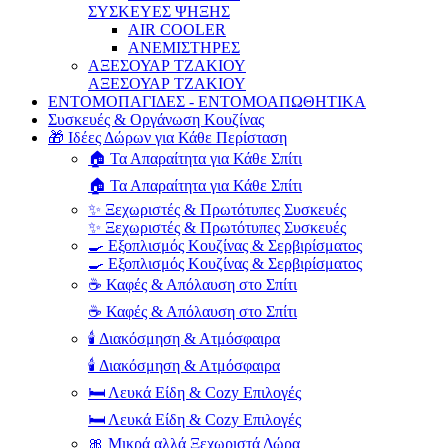
ΣΥΣΚΕΥΕΣ ΨΗΞΗΣ
AIR COOLER
ΑΝΕΜΙΣΤΗΡΕΣ
ΑΞΕΣΟΥΑΡ ΤΖΑΚΙΟΥ
ΑΞΕΣΟΥΑΡ ΤΖΑΚΙΟΥ
ΕΝΤΟΜΟΠΑΓΙΔΕΣ - ΕΝΤΟΜΟΑΠΩΘΗΤΙΚΑ
Συσκευές & Οργάνωση Κουζίνας
🎁 Ιδέες Δώρων για Κάθε Περίσταση
🏠 Τα Απαραίτητα για Κάθε Σπίτι
🏠 Τα Απαραίτητα για Κάθε Σπίτι
✨ Ξεχωριστές & Πρωτότυπες Συσκευές
✨ Ξεχωριστές & Πρωτότυπες Συσκευές
🍳 Εξοπλισμός Κουζίνας & Σερβιρίσματος
🍳 Εξοπλισμός Κουζίνας & Σερβιρίσματος
☕ Καφές & Απόλαυση στο Σπίτι
☕ Καφές & Απόλαυση στο Σπίτι
🕯️ Διακόσμηση & Ατμόσφαιρα
🕯️ Διακόσμηση & Ατμόσφαιρα
🛏️ Λευκά Είδη & Cozy Επιλογές
🛏️ Λευκά Είδη & Cozy Επιλογές
🎀 Μικρά αλλά Ξεχωριστά Δώρα