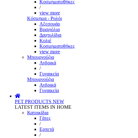
Κοσμηματοθήκες
/
view more
Κόσμημα - Ρολόι
Αξεσουάρ
Βραχιόλια
Δαχτυλίδια
Κολιέ
Κοσμηματοθήκες
view more
Μπουρνούζια
Ανδρικά
/
Γυναικεία
Μπουρνούζια
Ανδρικά
Γυναικεία
PET PRODUCTS
NEW
LATEST ITEMS IN HOME
Κατοικίδια
Γάτες
/
Ερπετά
/