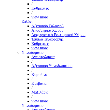
/
Καθρέφτες
/
view more
Σαλόνι
Αξεσουάρ Σαλονιού
Αποσμητικά Χώρου
Διαχωριστικά Εσωτερικού Χώρου
Έπιπλα Τηλεόρασης
Καθρέφτες
view more
Υπνοδωμάτιο
Ανωστρώματα
/
Αξεσουάρ Υπνοδωματίου
/
Κομοδίνο
/
Κρεβάτια
/
Μαξιλάρια
/
view more
Υπνοδωμάτιο
Ανωστρώματα