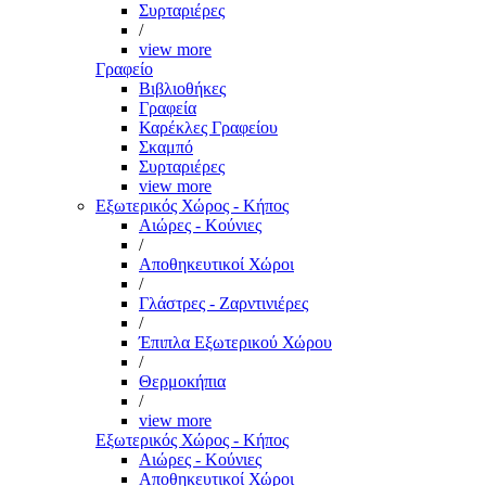
Συρταριέρες
/
view more
Γραφείο
Βιβλιοθήκες
Γραφεία
Καρέκλες Γραφείου
Σκαμπό
Συρταριέρες
view more
Εξωτερικός Χώρος - Κήπος
Αιώρες - Κούνιες
/
Αποθηκευτικοί Χώροι
/
Γλάστρες - Ζαρντινιέρες
/
Έπιπλα Εξωτερικού Χώρου
/
Θερμοκήπια
/
view more
Εξωτερικός Χώρος - Κήπος
Αιώρες - Κούνιες
Αποθηκευτικοί Χώροι