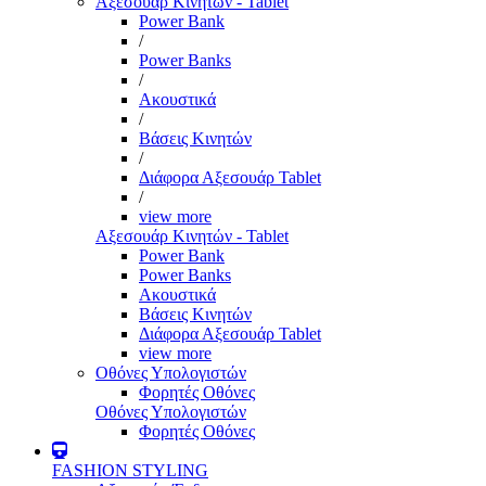
Αξεσουάρ Κινητών - Tablet
Power Bank
/
Power Banks
/
Ακουστικά
/
Βάσεις Κινητών
/
Διάφορα Αξεσουάρ Tablet
/
view more
Αξεσουάρ Κινητών - Tablet
Power Bank
Power Banks
Ακουστικά
Βάσεις Κινητών
Διάφορα Αξεσουάρ Tablet
view more
Οθόνες Υπολογιστών
Φορητές Οθόνες
Οθόνες Υπολογιστών
Φορητές Οθόνες
FASHION STYLING