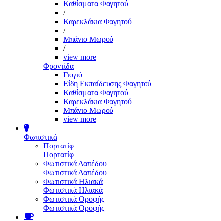
Καθίσματα Φαγητού
/
Καρεκλάκια Φαγητού
/
Μπάνιο Μωρού
/
view more
Φροντίδα
Γιογιό
Είδη Εκπαίδευσης Φαγητού
Καθίσματα Φαγητού
Καρεκλάκια Φαγητού
Μπάνιο Μωρού
view more
Φωτιστικά
Πορτατίφ
Πορτατίφ
Φωτιστικά Δαπέδου
Φωτιστικά Δαπέδου
Φωτιστικά Ηλιακά
Φωτιστικά Ηλιακά
Φωτιστικά Οροφής
Φωτιστικά Οροφής