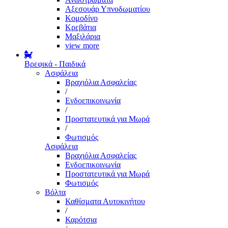
Αξεσουάρ Υπνοδωματίου
Κομοδίνο
Κρεβάτια
Μαξιλάρια
view more
Βρεφικά - Παιδικά
Ασφάλεια
Βραχιόλια Ασφαλείας
/
Ενδοεπικοινωνία
/
Προστατευτικά για Μωρά
/
Φωτισμός
Ασφάλεια
Βραχιόλια Ασφαλείας
Ενδοεπικοινωνία
Προστατευτικά για Μωρά
Φωτισμός
Βόλτα
Καθίσματα Αυτοκινήτου
/
Καρότσια