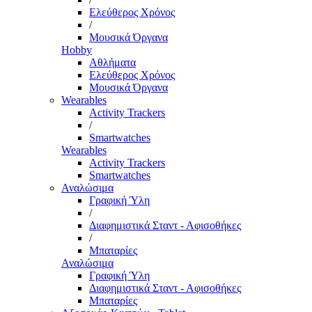
Ελεύθερος Χρόνος
/
Μουσικά Όργανα
Hobby
Αθλήματα
Ελεύθερος Χρόνος
Μουσικά Όργανα
Wearables
Activity Trackers
/
Smartwatches
Wearables
Activity Trackers
Smartwatches
Αναλώσιμα
Γραφική Ύλη
/
Διαφημιστικά Σταντ - Αφισοθήκες
/
Μπαταρίες
Αναλώσιμα
Γραφική Ύλη
Διαφημιστικά Σταντ - Αφισοθήκες
Μπαταρίες