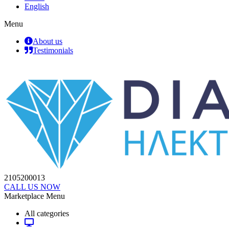
English
Menu
About us
Testimonials
2105200013
CALL US NOW
Marketplace Menu
All categories