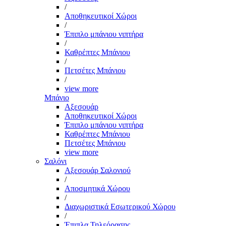
/
Αποθηκευτικοί Χώροι
/
Έπιπλο μπάνιου νιπτήρα
/
Καθρέπτες Μπάνιου
/
Πετσέτες Μπάνιου
/
view more
Μπάνιο
Αξεσουάρ
Αποθηκευτικοί Χώροι
Έπιπλο μπάνιου νιπτήρα
Καθρέπτες Μπάνιου
Πετσέτες Μπάνιου
view more
Σαλόνι
Αξεσουάρ Σαλονιού
/
Αποσμητικά Χώρου
/
Διαχωριστικά Εσωτερικού Χώρου
/
Έπιπλα Τηλεόρασης