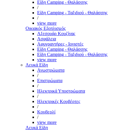
Είδη Camping - Θαλάσσης
/
Είδη Camping - Ταξιδιού - Θαλάσσης
/
view more
Οικιακός Εξοπλισμός
Αξεσουάρ Κουζίνας
Ασφάλεια
Αφυγραντήρες - Ιονιστές
Είδη Camping - Θαλάσσης
Είδη Camping - Ταξιδιού - Θαλάσσης
view more
Λευκά Είδη
Ανωστρώματα
/
Επιστρώματα
/
Ηλεκτρικά Υποστρώματα
/
Ηλεκτρικές Κουβέρτες
/
Κουβερλί
/
view more
Λευκά Είδη