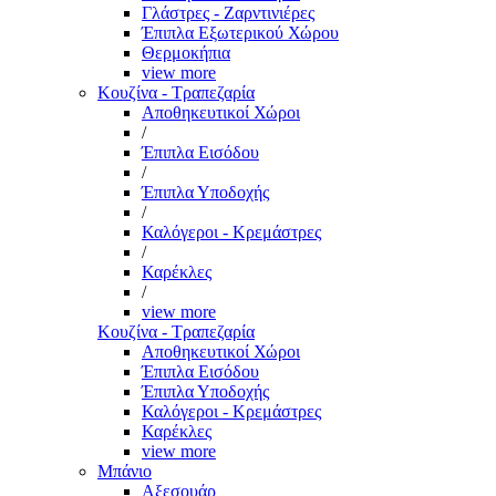
Γλάστρες - Ζαρντινιέρες
Έπιπλα Εξωτερικού Χώρου
Θερμοκήπια
view more
Κουζίνα - Τραπεζαρία
Αποθηκευτικοί Χώροι
/
Έπιπλα Εισόδου
/
Έπιπλα Υποδοχής
/
Καλόγεροι - Κρεμάστρες
/
Καρέκλες
/
view more
Κουζίνα - Τραπεζαρία
Αποθηκευτικοί Χώροι
Έπιπλα Εισόδου
Έπιπλα Υποδοχής
Καλόγεροι - Κρεμάστρες
Καρέκλες
view more
Μπάνιο
Αξεσουάρ