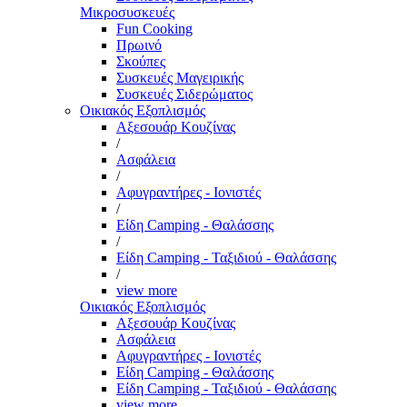
Μικροσυσκευές
Fun Cooking
Πρωινό
Σκούπες
Συσκευές Μαγειρικής
Συσκευές Σιδερώματος
Οικιακός Εξοπλισμός
Αξεσουάρ Κουζίνας
/
Ασφάλεια
/
Αφυγραντήρες - Ιονιστές
/
Είδη Camping - Θαλάσσης
/
Είδη Camping - Ταξιδιού - Θαλάσσης
/
view more
Οικιακός Εξοπλισμός
Αξεσουάρ Κουζίνας
Ασφάλεια
Αφυγραντήρες - Ιονιστές
Είδη Camping - Θαλάσσης
Είδη Camping - Ταξιδιού - Θαλάσσης
view more