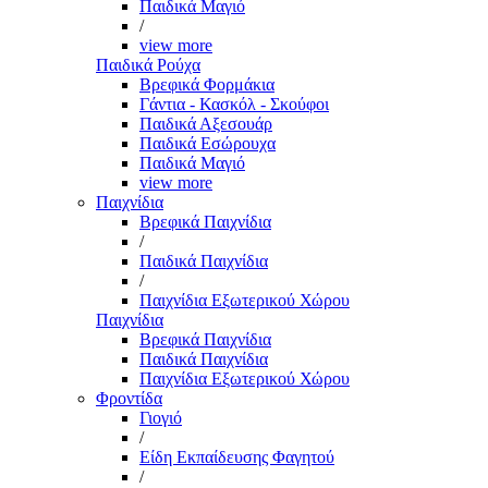
Παιδικά Μαγιό
/
view more
Παιδικά Ρούχα
Βρεφικά Φορμάκια
Γάντια - Κασκόλ - Σκούφοι
Παιδικά Αξεσουάρ
Παιδικά Εσώρουχα
Παιδικά Μαγιό
view more
Παιχνίδια
Βρεφικά Παιχνίδια
/
Παιδικά Παιχνίδια
/
Παιχνίδια Εξωτερικού Χώρου
Παιχνίδια
Βρεφικά Παιχνίδια
Παιδικά Παιχνίδια
Παιχνίδια Εξωτερικού Χώρου
Φροντίδα
Γιογιό
/
Είδη Εκπαίδευσης Φαγητού
/