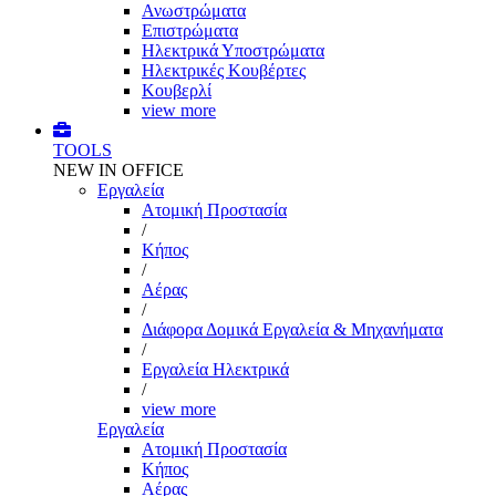
Ανωστρώματα
Επιστρώματα
Ηλεκτρικά Υποστρώματα
Ηλεκτρικές Κουβέρτες
Κουβερλί
view more
TOOLS
NEW IN OFFICE
Εργαλεία
Aτομική Προστασία
/
Kήπος
/
Αέρας
/
Διάφορα Δομικά Εργαλεία & Μηχανήματα
/
Εργαλεία Ηλεκτρικά
/
view more
Εργαλεία
Aτομική Προστασία
Kήπος
Αέρας