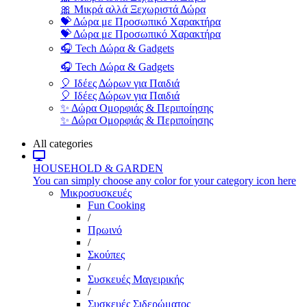
🎀 Μικρά αλλά Ξεχωριστά Δώρα
💝 Δώρα με Προσωπικό Χαρακτήρα
💝 Δώρα με Προσωπικό Χαρακτήρα
🎧 Tech Δώρα & Gadgets
🎧 Tech Δώρα & Gadgets
🎈 Ιδέες Δώρων για Παιδιά
🎈 Ιδέες Δώρων για Παιδιά
✨ Δώρα Ομορφιάς & Περιποίησης
✨ Δώρα Ομορφιάς & Περιποίησης
All categories
HOUSEHOLD & GARDEN
You can simply choose any color for your category icon here
Μικροσυσκευές
Fun Cooking
/
Πρωινό
/
Σκούπες
/
Συσκευές Μαγειρικής
/
Συσκευές Σιδερώματος