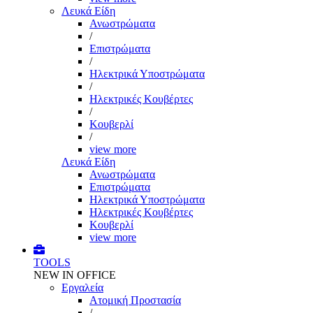
Λευκά Είδη
Ανωστρώματα
/
Επιστρώματα
/
Ηλεκτρικά Υποστρώματα
/
Ηλεκτρικές Κουβέρτες
/
Κουβερλί
/
view more
Λευκά Είδη
Ανωστρώματα
Επιστρώματα
Ηλεκτρικά Υποστρώματα
Ηλεκτρικές Κουβέρτες
Κουβερλί
view more
TOOLS
NEW IN OFFICE
Εργαλεία
Aτομική Προστασία
/