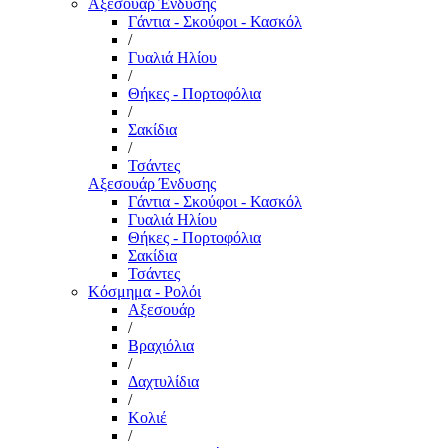
Αξεσουάρ Ένδυσης
Γάντια - Σκούφοι - Κασκόλ
/
Γυαλιά Ηλίου
/
Θήκες - Πορτοφόλια
/
Σακίδια
/
Τσάντες
Αξεσουάρ Ένδυσης
Γάντια - Σκούφοι - Κασκόλ
Γυαλιά Ηλίου
Θήκες - Πορτοφόλια
Σακίδια
Τσάντες
Κόσμημα - Ρολόι
Αξεσουάρ
/
Βραχιόλια
/
Δαχτυλίδια
/
Κολιέ
/