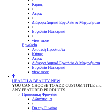
Kήπος
/
Αέρας
/
Διάφορα Δομικά Εργαλεία & Μηχανήματα
/
Εργαλεία Ηλεκτρικά
/
view more
Εργαλεία
Aτομική Προστασία
Kήπος
Αέρας
Διάφορα Δομικά Εργαλεία & Μηχανήματα
Εργαλεία Ηλεκτρικά
view more
HEALTH & BEAUTY
NEW
YOU CAN CHOOSE TO ADD CUSTOM TITLE and
ANY FEATURED PRODUCTS
Προσωπική Φροντίδα
Αδυνάτισμα
/
Για την Γυναίκα