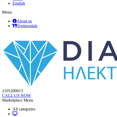
English
Menu
About us
Testimonials
2105200013
CALL US NOW
Marketplace Menu
All categories