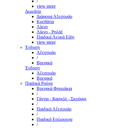
/
view more
Δωμάτιο
Διάφορα Αξεσουάρ
Κρεβάτια
Λίκνο
Λίκνο - Ρηλάξ
Παιδικά Λευκά Είδη
view more
Ένδυση
Αξεσουάρ
/
Βρεφικά
Ένδυση
Αξεσουάρ
Βρεφικά
Παιδικά Ρούχα
Βρεφικά Φορμάκια
/
Γάντια - Κασκόλ - Σκούφοι
/
Παιδικά Αξεσουάρ
/
Παιδικά Εσώρουχα
/