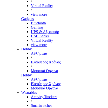
/
Virtual Reality
/
view more
Gadgets
Bluetooth
Gaming
UPS & Αξεσουάρ
USB Sticks
Virtual Reality
view more
Hobby
Αθλήματα
/
Ελεύθερος Χρόνος
/
Μουσικά Όργανα
Hobby
Αθλήματα
Ελεύθερος Χρόνος
Μουσικά Όργανα
Wearables
Activity Trackers
/
Smartwatches