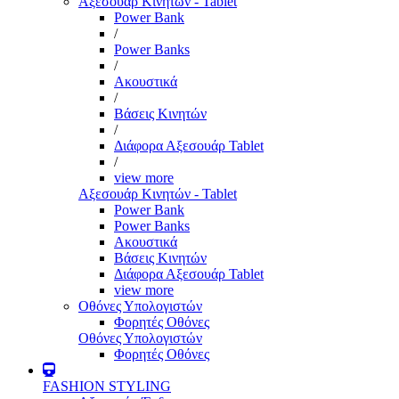
Αξεσουάρ Κινητών - Tablet
Power Bank
/
Power Banks
/
Ακουστικά
/
Βάσεις Κινητών
/
Διάφορα Αξεσουάρ Tablet
/
view more
Αξεσουάρ Κινητών - Tablet
Power Bank
Power Banks
Ακουστικά
Βάσεις Κινητών
Διάφορα Αξεσουάρ Tablet
view more
Οθόνες Υπολογιστών
Φορητές Οθόνες
Οθόνες Υπολογιστών
Φορητές Οθόνες
FASHION STYLING