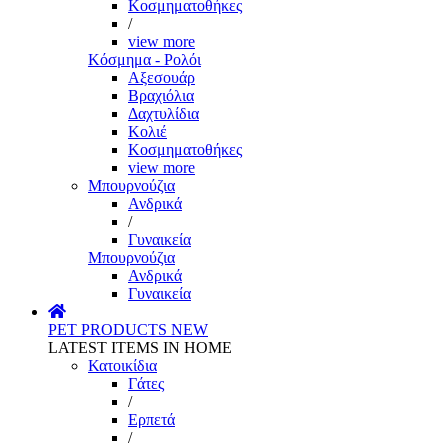
Κοσμηματοθήκες
/
view more
Κόσμημα - Ρολόι
Αξεσουάρ
Βραχιόλια
Δαχτυλίδια
Κολιέ
Κοσμηματοθήκες
view more
Μπουρνούζια
Ανδρικά
/
Γυναικεία
Μπουρνούζια
Ανδρικά
Γυναικεία
PET PRODUCTS
NEW
LATEST ITEMS IN HOME
Κατοικίδια
Γάτες
/
Ερπετά
/