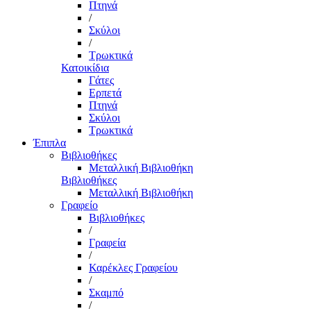
Πτηνά
/
Σκύλοι
/
Τρωκτικά
Κατοικίδια
Γάτες
Ερπετά
Πτηνά
Σκύλοι
Τρωκτικά
Έπιπλα
Βιβλιοθήκες
Μεταλλική Βιβλιοθήκη
Βιβλιοθήκες
Μεταλλική Βιβλιοθήκη
Γραφείο
Βιβλιοθήκες
/
Γραφεία
/
Καρέκλες Γραφείου
/
Σκαμπό
/