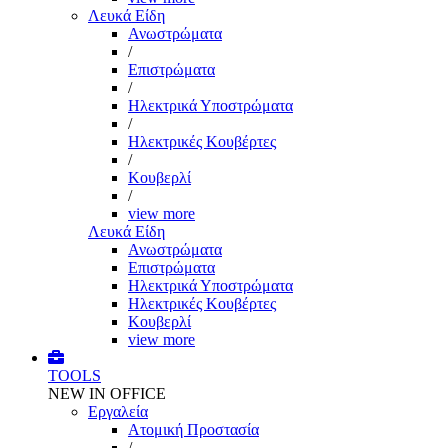
Λευκά Είδη
Ανωστρώματα
/
Επιστρώματα
/
Ηλεκτρικά Υποστρώματα
/
Ηλεκτρικές Κουβέρτες
/
Κουβερλί
/
view more
Λευκά Είδη
Ανωστρώματα
Επιστρώματα
Ηλεκτρικά Υποστρώματα
Ηλεκτρικές Κουβέρτες
Κουβερλί
view more
TOOLS
NEW IN OFFICE
Εργαλεία
Aτομική Προστασία
/