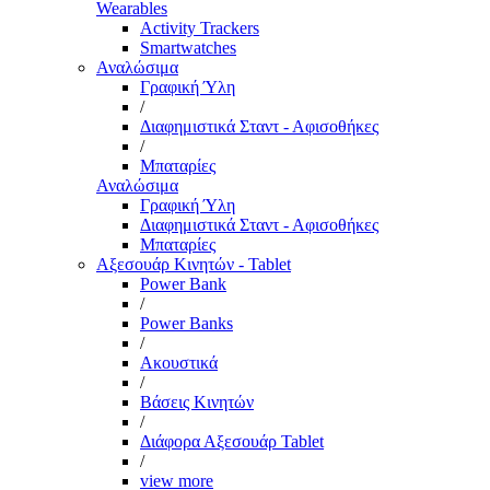
Wearables
Activity Trackers
Smartwatches
Αναλώσιμα
Γραφική Ύλη
/
Διαφημιστικά Σταντ - Αφισοθήκες
/
Μπαταρίες
Αναλώσιμα
Γραφική Ύλη
Διαφημιστικά Σταντ - Αφισοθήκες
Μπαταρίες
Αξεσουάρ Κινητών - Tablet
Power Bank
/
Power Banks
/
Ακουστικά
/
Βάσεις Κινητών
/
Διάφορα Αξεσουάρ Tablet
/
view more