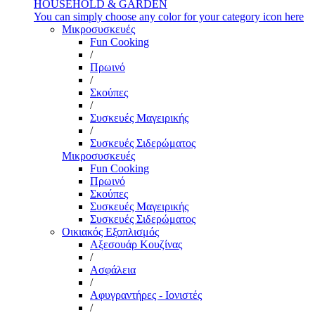
HOUSEHOLD & GARDEN
You can simply choose any color for your category icon here
Μικροσυσκευές
Fun Cooking
/
Πρωινό
/
Σκούπες
/
Συσκευές Μαγειρικής
/
Συσκευές Σιδερώματος
Μικροσυσκευές
Fun Cooking
Πρωινό
Σκούπες
Συσκευές Μαγειρικής
Συσκευές Σιδερώματος
Οικιακός Εξοπλισμός
Αξεσουάρ Κουζίνας
/
Ασφάλεια
/
Αφυγραντήρες - Ιονιστές
/