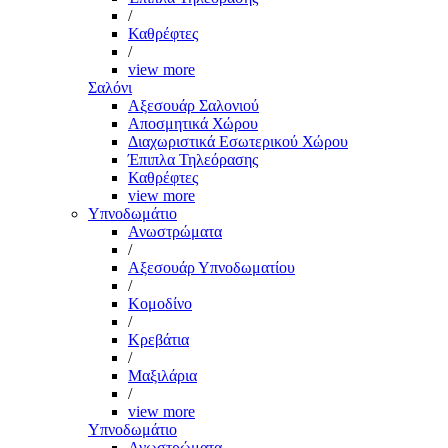
/
Καθρέφτες
/
view more
Σαλόνι
Αξεσουάρ Σαλονιού
Αποσμητικά Χώρου
Διαχωριστικά Εσωτερικού Χώρου
Έπιπλα Τηλεόρασης
Καθρέφτες
view more
Υπνοδωμάτιο
Ανωστρώματα
/
Αξεσουάρ Υπνοδωματίου
/
Κομοδίνο
/
Κρεβάτια
/
Μαξιλάρια
/
view more
Υπνοδωμάτιο
Ανωστρώματα