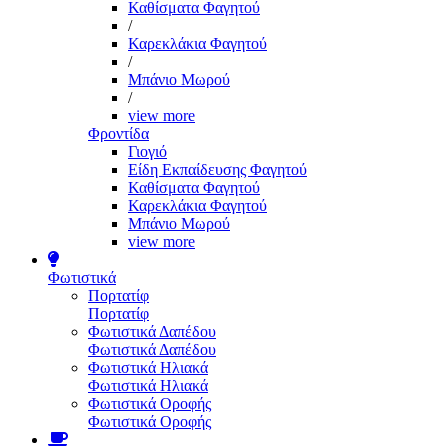
Καθίσματα Φαγητού
/
Καρεκλάκια Φαγητού
/
Μπάνιο Μωρού
/
view more
Φροντίδα
Γιογιό
Είδη Εκπαίδευσης Φαγητού
Καθίσματα Φαγητού
Καρεκλάκια Φαγητού
Μπάνιο Μωρού
view more
Φωτιστικά
Πορτατίφ
Πορτατίφ
Φωτιστικά Δαπέδου
Φωτιστικά Δαπέδου
Φωτιστικά Ηλιακά
Φωτιστικά Ηλιακά
Φωτιστικά Οροφής
Φωτιστικά Οροφής