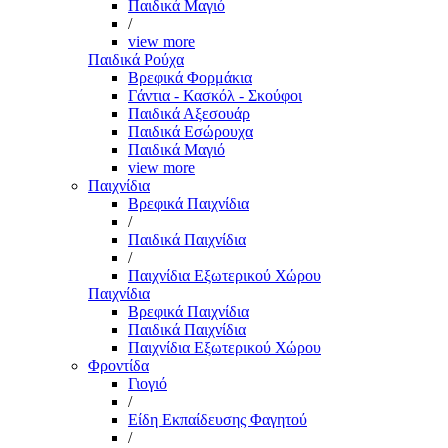
Παιδικά Μαγιό
/
view more
Παιδικά Ρούχα
Βρεφικά Φορμάκια
Γάντια - Κασκόλ - Σκούφοι
Παιδικά Αξεσουάρ
Παιδικά Εσώρουχα
Παιδικά Μαγιό
view more
Παιχνίδια
Βρεφικά Παιχνίδια
/
Παιδικά Παιχνίδια
/
Παιχνίδια Εξωτερικού Χώρου
Παιχνίδια
Βρεφικά Παιχνίδια
Παιδικά Παιχνίδια
Παιχνίδια Εξωτερικού Χώρου
Φροντίδα
Γιογιό
/
Είδη Εκπαίδευσης Φαγητού
/