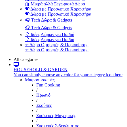
🎀 Μικρά αλλά Ξεχωριστά Δώρα
💝 Δώρα με Προσωπικό Χαρακτήρα
💝 Δώρα με Προσωπικό Χαρακτήρα
🎧 Tech Δώρα & Gadgets
🎧 Tech Δώρα & Gadgets
🎈 Ιδέες Δώρων για Παιδιά
🎈 Ιδέες Δώρων για Παιδιά
✨ Δώρα Ομορφιάς & Περιποίησης
✨ Δώρα Ομορφιάς & Περιποίησης
All categories
HOUSEHOLD & GARDEN
You can simply choose any color for your category icon here
Μικροσυσκευές
Fun Cooking
/
Πρωινό
/
Σκούπες
/
Συσκευές Μαγειρικής
/
Συσκευές Σιδερώματος