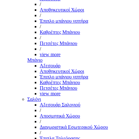
/
Αποθηκευτικοί Χώροι
/
Έπιπλο μπάνιου νιπτήρα
/
Καθρέπτες Μπάνιου
/
Πετσέτες Μπάνιου
/
view more
Μπάνιο
Αξεσουάρ
Αποθηκευτικοί Χώροι
Έπιπλο μπάνιου νιπτήρα
Καθρέπτες Μπάνιου
Πετσέτες Μπάνιου
view more
Σαλόνι
Αξεσουάρ Σαλονιού
/
Αποσμητικά Χώρου
/
Διαχωριστικά Εσωτερικού Χώρου
/
Έπιπλα Τηλεόρασης