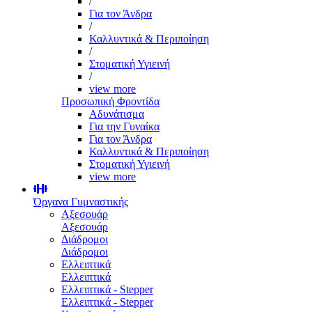
/
Για τον Άνδρα
/
Καλλυντικά & Περιποίηση
/
Στοματική Υγιεινή
/
view more
Προσωπική Φροντίδα
Αδυνάτισμα
Για την Γυναίκα
Για τον Άνδρα
Καλλυντικά & Περιποίηση
Στοματική Υγιεινή
view more
Όργανα Γυμναστικής
Αξεσουάρ
Αξεσουάρ
Διάδρομοι
Διάδρομοι
Ελλειπτικά
Ελλειπτικά
Ελλειπτικά - Stepper
Ελλειπτικά - Stepper