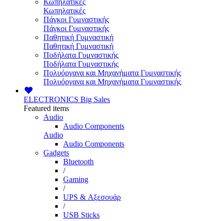
Κωπηλατικές
Κωπηλατικές
Πάγκοι Γυμναστικής
Πάγκοι Γυμναστικής
Παθητική Γυμναστική
Παθητική Γυμναστική
Ποδήλατα Γυμναστικής
Ποδήλατα Γυμναστικής
Πολυόργανα και Μηχανήματα Γυμναστικής
Πολυόργανα και Μηχανήματα Γυμναστικής
ELECTRONICS
Big Sales
Featured items
Audio
Audio Components
Audio
Audio Components
Gadgets
Bluetooth
/
Gaming
/
UPS & Αξεσουάρ
/
USB Sticks