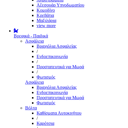
Αξεσουάρ Υπνοδωματίου
Κομοδίνο
Κρεβάτια
Μαξιλάρια
view more
Βρεφικά - Παιδικά
Ασφάλεια
Βραχιόλια Ασφαλείας
/
Ενδοεπικοινωνία
/
Προστατευτικά για Μωρά
/
Φωτισμός
Ασφάλεια
Βραχιόλια Ασφαλείας
Ενδοεπικοινωνία
Προστατευτικά για Μωρά
Φωτισμός
Βόλτα
Καθίσματα Αυτοκινήτου
/
Καρότσια