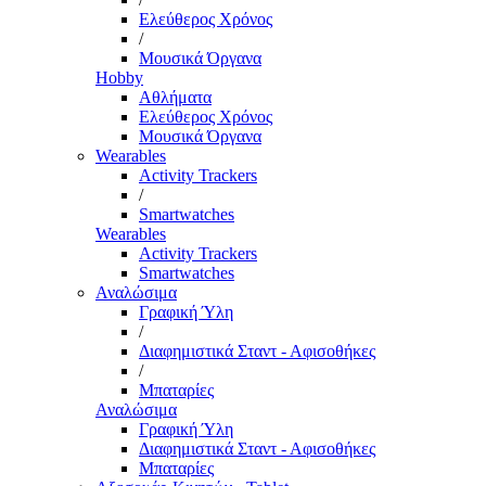
Ελεύθερος Χρόνος
/
Μουσικά Όργανα
Hobby
Αθλήματα
Ελεύθερος Χρόνος
Μουσικά Όργανα
Wearables
Activity Trackers
/
Smartwatches
Wearables
Activity Trackers
Smartwatches
Αναλώσιμα
Γραφική Ύλη
/
Διαφημιστικά Σταντ - Αφισοθήκες
/
Μπαταρίες
Αναλώσιμα
Γραφική Ύλη
Διαφημιστικά Σταντ - Αφισοθήκες
Μπαταρίες