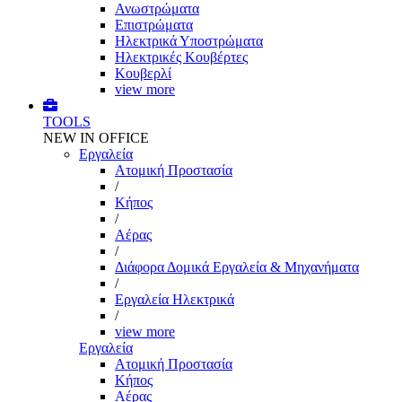
Ανωστρώματα
Επιστρώματα
Ηλεκτρικά Υποστρώματα
Ηλεκτρικές Κουβέρτες
Κουβερλί
view more
TOOLS
NEW IN OFFICE
Εργαλεία
Aτομική Προστασία
/
Kήπος
/
Αέρας
/
Διάφορα Δομικά Εργαλεία & Μηχανήματα
/
Εργαλεία Ηλεκτρικά
/
view more
Εργαλεία
Aτομική Προστασία
Kήπος
Αέρας