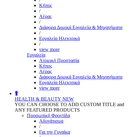
Kήπος
/
Αέρας
/
Διάφορα Δομικά Εργαλεία & Μηχανήματα
/
Εργαλεία Ηλεκτρικά
/
view more
Εργαλεία
Aτομική Προστασία
Kήπος
Αέρας
Διάφορα Δομικά Εργαλεία & Μηχανήματα
Εργαλεία Ηλεκτρικά
view more
HEALTH & BEAUTY
NEW
YOU CAN CHOOSE TO ADD CUSTOM TITLE and
ANY FEATURED PRODUCTS
Προσωπική Φροντίδα
Αδυνάτισμα
/
Για την Γυναίκα