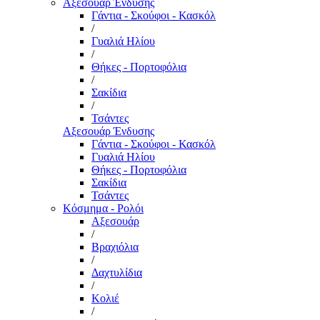
Αξεσουάρ Ένδυσης
Γάντια - Σκούφοι - Κασκόλ
/
Γυαλιά Ηλίου
/
Θήκες - Πορτοφόλια
/
Σακίδια
/
Τσάντες
Αξεσουάρ Ένδυσης
Γάντια - Σκούφοι - Κασκόλ
Γυαλιά Ηλίου
Θήκες - Πορτοφόλια
Σακίδια
Τσάντες
Κόσμημα - Ρολόι
Αξεσουάρ
/
Βραχιόλια
/
Δαχτυλίδια
/
Κολιέ
/