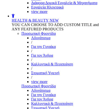
Διάφορα Δομικά Εργαλεία & Μηχανήματα
Εργαλεία Ηλεκτρικά
view more
HEALTH & BEAUTY
NEW
YOU CAN CHOOSE TO ADD CUSTOM TITLE and
ANY FEATURED PRODUCTS
Προσωπική Φροντίδα
Αδυνάτισμα
/
Για την Γυναίκα
/
Για τον Άνδρα
/
Καλλυντικά & Περιποίηση
/
Στοματική Υγιεινή
/
view more
Προσωπική Φροντίδα
Αδυνάτισμα
Για την Γυναίκα
Για τον Άνδρα
Καλλυντικά & Περιποίηση
Στοματική Υγιεινή