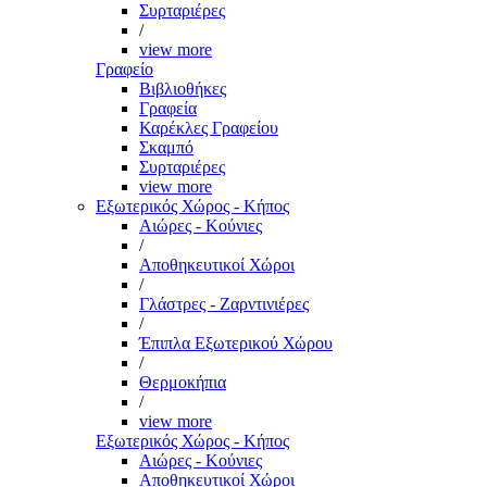
Συρταριέρες
/
view more
Γραφείο
Βιβλιοθήκες
Γραφεία
Καρέκλες Γραφείου
Σκαμπό
Συρταριέρες
view more
Εξωτερικός Χώρος - Κήπος
Αιώρες - Κούνιες
/
Αποθηκευτικοί Χώροι
/
Γλάστρες - Ζαρντινιέρες
/
Έπιπλα Εξωτερικού Χώρου
/
Θερμοκήπια
/
view more
Εξωτερικός Χώρος - Κήπος
Αιώρες - Κούνιες
Αποθηκευτικοί Χώροι