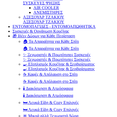
ΣΥΣΚΕΥΕΣ ΨΗΞΗΣ
AIR COOLER
ΑΝΕΜΙΣΤΗΡΕΣ
ΑΞΕΣΟΥΑΡ ΤΖΑΚΙΟΥ
ΑΞΕΣΟΥΑΡ ΤΖΑΚΙΟΥ
ΕΝΤΟΜΟΠΑΓΙΔΕΣ - ΕΝΤΟΜΟΑΠΩΘΗΤΙΚΑ
Συσκευές & Οργάνωση Κουζίνας
🎁 Ιδέες Δώρων για Κάθε Περίσταση
🏠 Τα Απαραίτητα για Κάθε Σπίτι
🏠 Τα Απαραίτητα για Κάθε Σπίτι
✨ Ξεχωριστές & Πρωτότυπες Συσκευές
✨ Ξεχωριστές & Πρωτότυπες Συσκευές
🍳 Εξοπλισμός Κουζίνας & Σερβιρίσματος
🍳 Εξοπλισμός Κουζίνας & Σερβιρίσματος
☕ Καφές & Απόλαυση στο Σπίτι
☕ Καφές & Απόλαυση στο Σπίτι
🕯️ Διακόσμηση & Ατμόσφαιρα
🕯️ Διακόσμηση & Ατμόσφαιρα
🛏️ Λευκά Είδη & Cozy Επιλογές
🛏️ Λευκά Είδη & Cozy Επιλογές
🎀 Μικρά αλλά Ξεχωριστά Δώρα