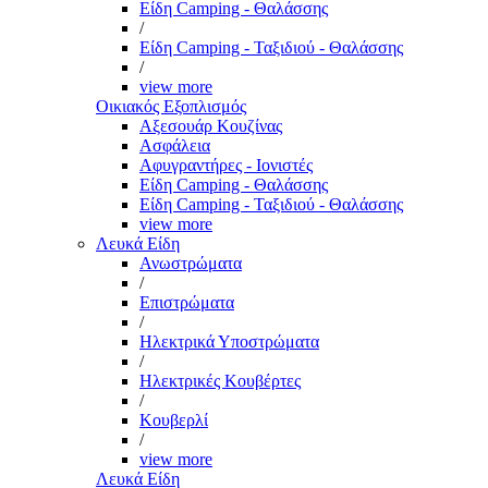
Είδη Camping - Θαλάσσης
/
Είδη Camping - Ταξιδιού - Θαλάσσης
/
view more
Οικιακός Εξοπλισμός
Αξεσουάρ Κουζίνας
Ασφάλεια
Αφυγραντήρες - Ιονιστές
Είδη Camping - Θαλάσσης
Είδη Camping - Ταξιδιού - Θαλάσσης
view more
Λευκά Είδη
Ανωστρώματα
/
Επιστρώματα
/
Ηλεκτρικά Υποστρώματα
/
Ηλεκτρικές Κουβέρτες
/
Κουβερλί
/
view more
Λευκά Είδη