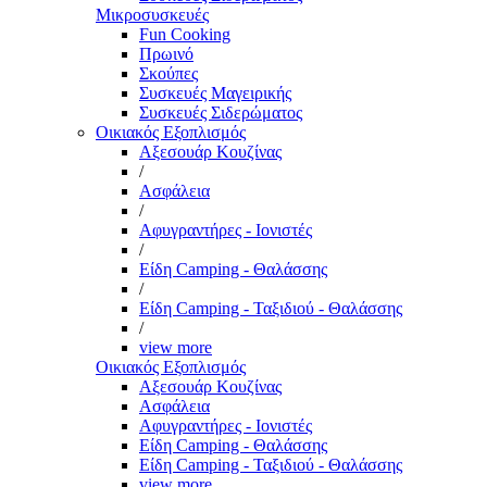
Μικροσυσκευές
Fun Cooking
Πρωινό
Σκούπες
Συσκευές Μαγειρικής
Συσκευές Σιδερώματος
Οικιακός Εξοπλισμός
Αξεσουάρ Κουζίνας
/
Ασφάλεια
/
Αφυγραντήρες - Ιονιστές
/
Είδη Camping - Θαλάσσης
/
Είδη Camping - Ταξιδιού - Θαλάσσης
/
view more
Οικιακός Εξοπλισμός
Αξεσουάρ Κουζίνας
Ασφάλεια
Αφυγραντήρες - Ιονιστές
Είδη Camping - Θαλάσσης
Είδη Camping - Ταξιδιού - Θαλάσσης
view more