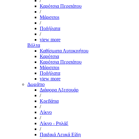
/
Καρότσια Περιπάτου
/
Μάρσιποι
/
Ποδήλατα
/
view more
Βόλτα
Καθίσματα Αυτοκινήτου
Καρότσια
Καρότσια Περιπάτου
Μάρσιποι
Ποδήλατα
view more
Δωμάτιο
Διάφορα Αξεσουάρ
/
Κρεβάτια
/
Λίκνο
/
Λίκνο - Ρηλάξ
/
Παιδικά Λευκά Είδη