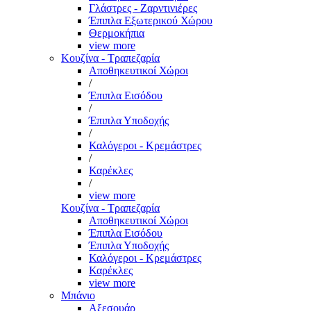
Γλάστρες - Ζαρντινιέρες
Έπιπλα Εξωτερικού Χώρου
Θερμοκήπια
view more
Κουζίνα - Τραπεζαρία
Αποθηκευτικοί Χώροι
/
Έπιπλα Εισόδου
/
Έπιπλα Υποδοχής
/
Καλόγεροι - Κρεμάστρες
/
Καρέκλες
/
view more
Κουζίνα - Τραπεζαρία
Αποθηκευτικοί Χώροι
Έπιπλα Εισόδου
Έπιπλα Υποδοχής
Καλόγεροι - Κρεμάστρες
Καρέκλες
view more
Μπάνιο
Αξεσουάρ