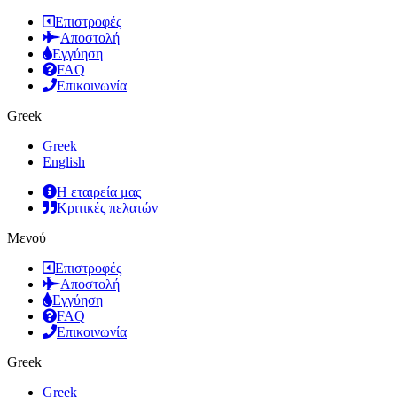
Επιστροφές
Αποστολή
Εγγύηση
FAQ
Επικοινωνία
Greek
Greek
English
Η εταιρεία μας
Κριτικές πελατών
Μενού
Επιστροφές
Αποστολή
Εγγύηση
FAQ
Επικοινωνία
Greek
Greek