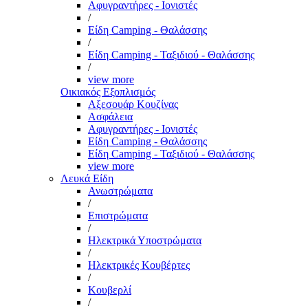
Αφυγραντήρες - Ιονιστές
/
Είδη Camping - Θαλάσσης
/
Είδη Camping - Ταξιδιού - Θαλάσσης
/
view more
Οικιακός Εξοπλισμός
Αξεσουάρ Κουζίνας
Ασφάλεια
Αφυγραντήρες - Ιονιστές
Είδη Camping - Θαλάσσης
Είδη Camping - Ταξιδιού - Θαλάσσης
view more
Λευκά Είδη
Ανωστρώματα
/
Επιστρώματα
/
Ηλεκτρικά Υποστρώματα
/
Ηλεκτρικές Κουβέρτες
/
Κουβερλί
/