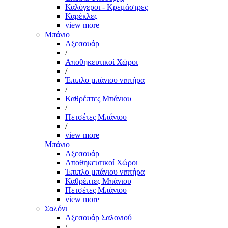
Καλόγεροι - Κρεμάστρες
Καρέκλες
view more
Μπάνιο
Αξεσουάρ
/
Αποθηκευτικοί Χώροι
/
Έπιπλο μπάνιου νιπτήρα
/
Καθρέπτες Μπάνιου
/
Πετσέτες Μπάνιου
/
view more
Μπάνιο
Αξεσουάρ
Αποθηκευτικοί Χώροι
Έπιπλο μπάνιου νιπτήρα
Καθρέπτες Μπάνιου
Πετσέτες Μπάνιου
view more
Σαλόνι
Αξεσουάρ Σαλονιού
/