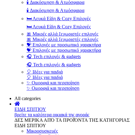
🕯️ Διακόσμηση & Ατμόσφαιρα
🕯️ Διακόσμηση & Ατμόσφαιρα
🛏️ Λευκά Είδη & Cozy Επιλογές
🛏️ Λευκά Είδη & Cozy Επιλογές
🎀 Μικρές αλλά ξεχωριστές επιλογές
🎀 Μικρές αλλά ξεχωριστές επιλογές
💝 Επιλογές με προσωπικό χαρακτήρα
💝 Επιλογές με προσωπικό χαρακτήρα
🎧 Tech επιλογές & gadgets
🎧 Tech επιλογές & gadgets
🎈 Ιδέες για παιδιά
🎈 Ιδέες για παιδιά
✨ Ομορφιά και περιποίηση
✨ Ομορφιά και περιποίηση
All categories
ΕΙΔΗ ΣΠΙΤΙΟΥ
βρείτε τα καλύτερα οικιακά της αγοράς
ΔΕΣ ΜΕΡΙΚΑ ΑΠΌ ΤΑ ΠΡΟΪΌΝΤΑ ΤΗΣ ΚΑΤΗΓΟΡΙΑΣ
ΕΙΔΗ ΣΠΙΤΙΟΥ
Μικροσυσκευές