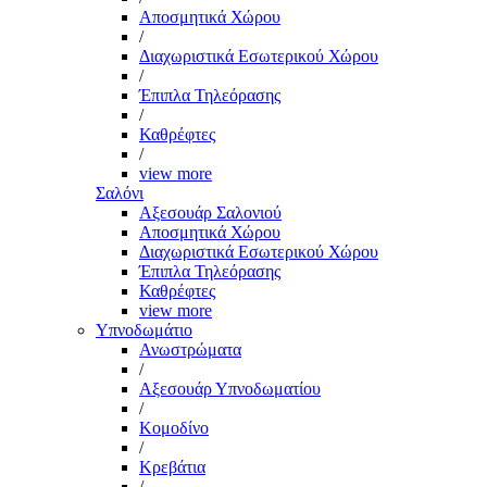
Αποσμητικά Χώρου
/
Διαχωριστικά Εσωτερικού Χώρου
/
Έπιπλα Τηλεόρασης
/
Καθρέφτες
/
view more
Σαλόνι
Αξεσουάρ Σαλονιού
Αποσμητικά Χώρου
Διαχωριστικά Εσωτερικού Χώρου
Έπιπλα Τηλεόρασης
Καθρέφτες
view more
Υπνοδωμάτιο
Ανωστρώματα
/
Αξεσουάρ Υπνοδωματίου
/
Κομοδίνο
/
Κρεβάτια
/