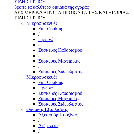
ΕΙΔΗ ΣΠΙΤΙΟΥ
βρείτε τα καλύτερα οικιακά της αγοράς
ΔΕΣ ΜΕΡΙΚΑ ΑΠΌ ΤΑ ΠΡΟΪΌΝΤΑ ΤΗΣ ΚΑΤΗΓΟΡΙΑΣ
ΕΙΔΗ ΣΠΙΤΙΟΥ
Μικροσυσκευές
Fun Cooking
/
Πρωινό
/
Συσκευές Καθαρισμού
/
Συσκευές Μαγειρικής
/
Συσκευές Σιδερώματος
Μικροσυσκευές
Fun Cooking
Πρωινό
Συσκευές Καθαρισμού
Συσκευές Μαγειρικής
Συσκευές Σιδερώματος
Οικιακός Εξοπλισμός
Αξεσουάρ Κουζίνας
/
Ασφάλεια
/