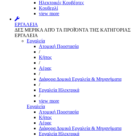
Ηλεκτρικές Κουβέρτες
Κουβερλί
view more
ΕΡΓΑΛΕΙΑ
ΔΕΣ ΜΕΡΙΚΑ ΑΠΌ ΤΑ ΠΡΟΪΌΝΤΑ ΤΗΣ ΚΑΤΗΓΟΡΙΑΣ
ΕΡΓΑΛΕΙΑ
Εργαλεία
Aτομική Προστασία
/
Kήπος
/
Αέρας
/
Διάφορα Δομικά Εργαλεία & Μηχανήματα
/
Εργαλεία Ηλεκτρικά
/
view more
Εργαλεία
Aτομική Προστασία
Kήπος
Αέρας
Διάφορα Δομικά Εργαλεία & Μηχανήματα
Εργαλεία Ηλεκτρικά