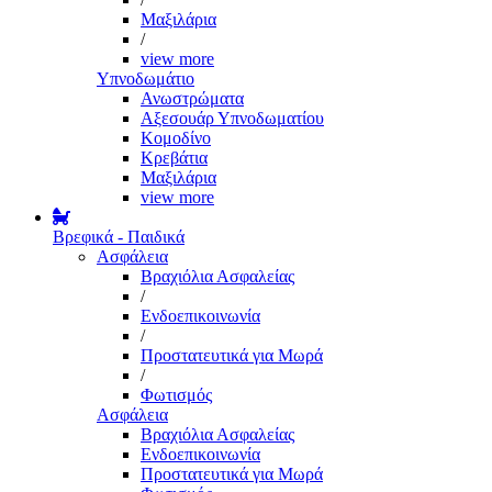
Μαξιλάρια
/
view more
Υπνοδωμάτιο
Ανωστρώματα
Αξεσουάρ Υπνοδωματίου
Κομοδίνο
Κρεβάτια
Μαξιλάρια
view more
Βρεφικά - Παιδικά
Ασφάλεια
Βραχιόλια Ασφαλείας
/
Ενδοεπικοινωνία
/
Προστατευτικά για Μωρά
/
Φωτισμός
Ασφάλεια
Βραχιόλια Ασφαλείας
Ενδοεπικοινωνία
Προστατευτικά για Μωρά