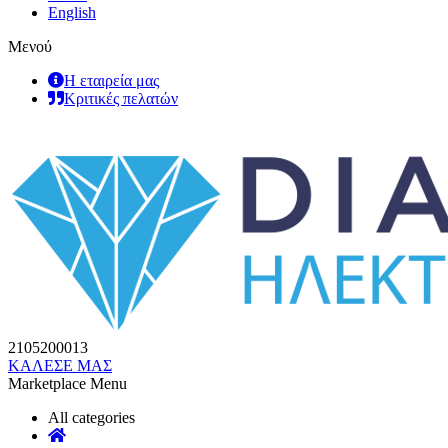
English
Μενού
Η εταιρεία μας
Κριτικές πελατών
2105200013
ΚΑΛΕΣΕ ΜΑΣ
Marketplace Menu
All categories