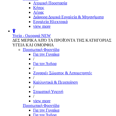
Aτομική Προστασία
Kήπος
Αέρας
Διάφορα Δομικά Εργαλεία & Μηχανήματα
Εργαλεία Ηλεκτρικά
view more
Υγεία - Ομορφιά
NEW
ΔΕΣ ΜΕΡΙΚΑ ΑΠΌ ΤΑ ΠΡΟΪΌΝΤΑ ΤΗΣ ΚΑΤΗΓΟΡΙΑΣ
ΥΓΕΙΑ ΚΑΙ ΟΜΟΡΦΙΑ
Προσωπική Φροντίδα
Για την Γυναίκα
/
Για τον Άνδρα
/
Ζυγαριές Σώματος & Λιπομετρητές
/
Καλλυντικά & Περιποίηση
/
Στοματική Υγιεινή
/
view more
Προσωπική Φροντίδα
Για την Γυναίκα
Για τον Άνδρα