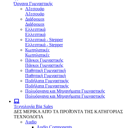
Όργανα Γυμναστικής
Αξεσουάρ
Αξεσουάρ
Διάδρομοι
Διάδρομοι
Ελλειπτικά
Ελλειπτικά
Ελλειπτικά - Stepper
Ελλειπτικά - Stepper
Κωπηλατικές
Κωπηλατικές
Πάγκοι Γυμναστικής
Πάγκοι Γυμναστικής
Παθητική Γυμναστική
Παθητική Γυμναστική
Ποδήλατα Γυμναστικής
Ποδήλατα Γυμναστικής
Πολυόργανα και Μηχανήματα Γυμναστικής
Πολυόργανα και Μηχανήματα Γυμναστικής
Τεχνολογία
Big Sales
ΔΕΣ ΜΕΡΙΚΑ ΑΠΌ ΤΑ ΠΡΟΪΌΝΤΑ ΤΗΣ ΚΑΤΗΓΟΡΙΑΣ
ΤΕΧΝΟΛΟΓΙΑ
Audio
Audio Components