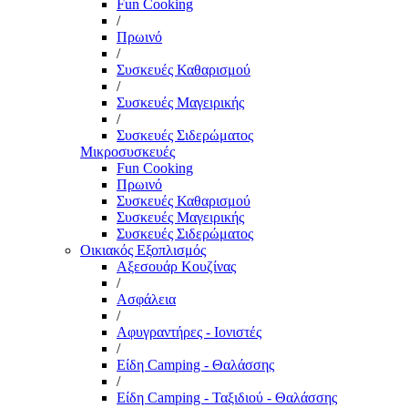
Fun Cooking
/
Πρωινό
/
Συσκευές Καθαρισμού
/
Συσκευές Μαγειρικής
/
Συσκευές Σιδερώματος
Μικροσυσκευές
Fun Cooking
Πρωινό
Συσκευές Καθαρισμού
Συσκευές Μαγειρικής
Συσκευές Σιδερώματος
Οικιακός Εξοπλισμός
Αξεσουάρ Κουζίνας
/
Ασφάλεια
/
Αφυγραντήρες - Ιονιστές
/
Είδη Camping - Θαλάσσης
/
Είδη Camping - Ταξιδιού - Θαλάσσης