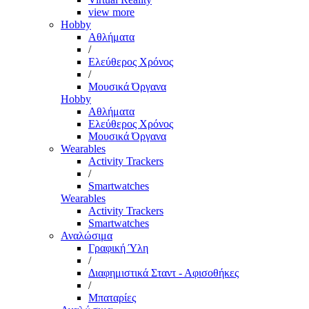
view more
Hobby
Αθλήματα
/
Ελεύθερος Χρόνος
/
Μουσικά Όργανα
Hobby
Αθλήματα
Ελεύθερος Χρόνος
Μουσικά Όργανα
Wearables
Activity Trackers
/
Smartwatches
Wearables
Activity Trackers
Smartwatches
Αναλώσιμα
Γραφική Ύλη
/
Διαφημιστικά Σταντ - Αφισοθήκες
/
Μπαταρίες