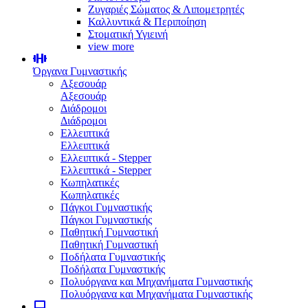
Ζυγαριές Σώματος & Λιπομετρητές
Καλλυντικά & Περιποίηση
Στοματική Υγιεινή
view more
Όργανα Γυμναστικής
Αξεσουάρ
Αξεσουάρ
Διάδρομοι
Διάδρομοι
Ελλειπτικά
Ελλειπτικά
Ελλειπτικά - Stepper
Ελλειπτικά - Stepper
Κωπηλατικές
Κωπηλατικές
Πάγκοι Γυμναστικής
Πάγκοι Γυμναστικής
Παθητική Γυμναστική
Παθητική Γυμναστική
Ποδήλατα Γυμναστικής
Ποδήλατα Γυμναστικής
Πολυόργανα και Μηχανήματα Γυμναστικής
Πολυόργανα και Μηχανήματα Γυμναστικής