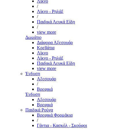
Λίκνο
/
Λίκνο - Ρηλάξ
/
Παιδικά Λευκά Είδη
/
view more
Δωμάτιο
Διάφορα Αξεσουάρ
Κρεβάτια
Λίκνο
Λίκνο - Ρηλάξ
Παιδικά Λευκά Είδη
view more
Ένδυση
Αξεσουάρ
/
Βρεφικά
Ένδυση
Αξεσουάρ
Βρεφικά
Παιδικά Ρούχα
Βρεφικά Φορμάκια
/
Γάντια - Κασκόλ - Σκούφοι