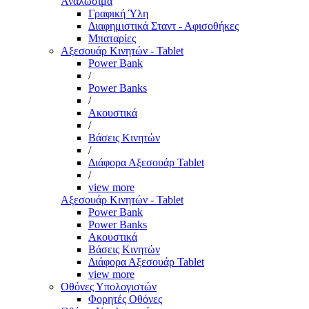
Αναλώσιμα
Γραφική Ύλη
Διαφημιστικά Σταντ - Αφισοθήκες
Μπαταρίες
Αξεσουάρ Κινητών - Tablet
Power Bank
/
Power Banks
/
Ακουστικά
/
Βάσεις Κινητών
/
Διάφορα Αξεσουάρ Tablet
/
view more
Αξεσουάρ Κινητών - Tablet
Power Bank
Power Banks
Ακουστικά
Βάσεις Κινητών
Διάφορα Αξεσουάρ Tablet
view more
Οθόνες Υπολογιστών
Φορητές Οθόνες