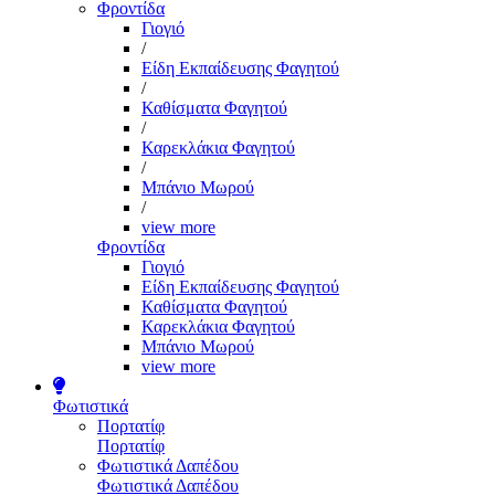
Φροντίδα
Γιογιό
/
Είδη Εκπαίδευσης Φαγητού
/
Καθίσματα Φαγητού
/
Καρεκλάκια Φαγητού
/
Μπάνιο Μωρού
/
view more
Φροντίδα
Γιογιό
Είδη Εκπαίδευσης Φαγητού
Καθίσματα Φαγητού
Καρεκλάκια Φαγητού
Μπάνιο Μωρού
view more
Φωτιστικά
Πορτατίφ
Πορτατίφ
Φωτιστικά Δαπέδου
Φωτιστικά Δαπέδου