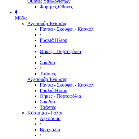
Οθόνες Υπολογιστών
Φορητές Οθόνες
Μόδα
Αξεσουάρ Ένδυσης
Γάντια - Σκούφοι - Κασκόλ
/
Γυαλιά Ηλίου
/
Θήκες - Πορτοφόλια
/
Σακίδια
/
Τσάντες
Αξεσουάρ Ένδυσης
Γάντια - Σκούφοι - Κασκόλ
Γυαλιά Ηλίου
Θήκες - Πορτοφόλια
Σακίδια
Τσάντες
Κόσμημα - Ρολόι
Αξεσουάρ
/
Βραχιόλια
/