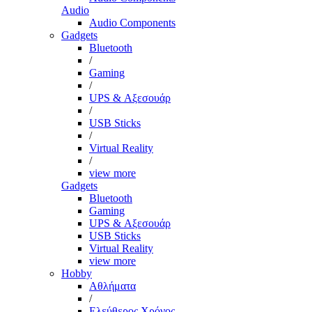
Audio
Audio Components
Gadgets
Bluetooth
/
Gaming
/
UPS & Αξεσουάρ
/
USB Sticks
/
Virtual Reality
/
view more
Gadgets
Bluetooth
Gaming
UPS & Αξεσουάρ
USB Sticks
Virtual Reality
view more
Hobby
Αθλήματα
/
Ελεύθερος Χρόνος