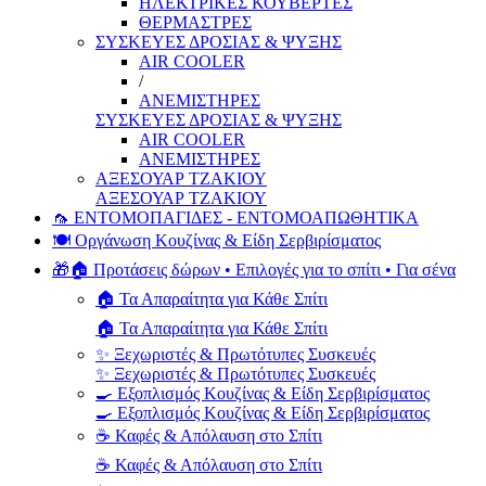
ΗΛΕΚΤΡΙΚΕΣ ΚΟΥΒΕΡΤΕΣ
ΘΕΡΜΑΣΤΡΕΣ
ΣΥΣΚΕΥΕΣ ΔΡΟΣΙΑΣ & ΨΥΞΗΣ
AIR COOLER
/
ΑΝΕΜΙΣΤΗΡΕΣ
ΣΥΣΚΕΥΕΣ ΔΡΟΣΙΑΣ & ΨΥΞΗΣ
AIR COOLER
ΑΝΕΜΙΣΤΗΡΕΣ
ΑΞΕΣΟΥΑΡ ΤΖΑΚΙΟΥ
ΑΞΕΣΟΥΑΡ ΤΖΑΚΙΟΥ
🦟 ΕΝΤΟΜΟΠΑΓΙΔΕΣ - ΕΝΤΟΜΟΑΠΩΘΗΤΙΚΑ
🍽️ Οργάνωση Κουζίνας & Είδη Σερβιρίσματος
🎁🏠 Προτάσεις δώρων • Επιλογές για το σπίτι • Για σένα
🏠 Τα Απαραίτητα για Κάθε Σπίτι
🏠 Τα Απαραίτητα για Κάθε Σπίτι
✨ Ξεχωριστές & Πρωτότυπες Συσκευές
✨ Ξεχωριστές & Πρωτότυπες Συσκευές
🍳 Εξοπλισμός Κουζίνας & Είδη Σερβιρίσματος
🍳 Εξοπλισμός Κουζίνας & Είδη Σερβιρίσματος
☕ Καφές & Απόλαυση στο Σπίτι
☕ Καφές & Απόλαυση στο Σπίτι