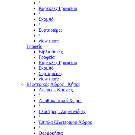
/
Καρέκλες Γραφείου
/
Σκαμπό
/
Συρταριέρες
/
view more
Γραφείο
Βιβλιοθήκες
Γραφεία
Καρέκλες Γραφείου
Σκαμπό
Συρταριέρες
view more
Εξωτερικός Χώρος - Κήπος
Αιώρες - Κούνιες
/
Αποθηκευτικοί Χώροι
/
Γλάστρες - Ζαρντινιέρες
/
Έπιπλα Εξωτερικού Χώρου
/
Θερμοκήπια