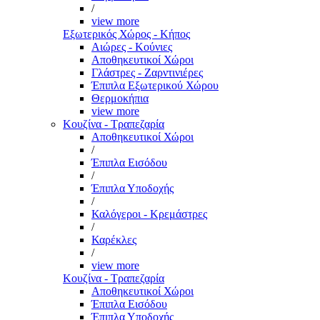
/
view more
Εξωτερικός Χώρος - Κήπος
Αιώρες - Κούνιες
Αποθηκευτικοί Χώροι
Γλάστρες - Ζαρντινιέρες
Έπιπλα Εξωτερικού Χώρου
Θερμοκήπια
view more
Κουζίνα - Τραπεζαρία
Αποθηκευτικοί Χώροι
/
Έπιπλα Εισόδου
/
Έπιπλα Υποδοχής
/
Καλόγεροι - Κρεμάστρες
/
Καρέκλες
/
view more
Κουζίνα - Τραπεζαρία
Αποθηκευτικοί Χώροι
Έπιπλα Εισόδου
Έπιπλα Υποδοχής