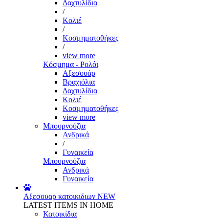
Δαχτυλίδια
/
Κολιέ
/
Κοσμηματοθήκες
/
view more
Κόσμημα - Ρολόι
Αξεσουάρ
Βραχιόλια
Δαχτυλίδια
Κολιέ
Κοσμηματοθήκες
view more
Μπουρνούζια
Ανδρικά
/
Γυναικεία
Μπουρνούζια
Ανδρικά
Γυναικεία
Αξεσουαρ κατοικιδιων
NEW
LATEST ITEMS IN HOME
Κατοικίδια