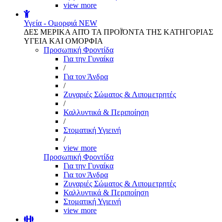
view more
Υγεία - Ομορφιά
NEW
ΔΕΣ ΜΕΡΙΚΑ ΑΠΌ ΤΑ ΠΡΟΪΌΝΤΑ ΤΗΣ ΚΑΤΗΓΟΡΙΑΣ
ΥΓΕΙΑ ΚΑΙ ΟΜΟΡΦΙΑ
Προσωπική Φροντίδα
Για την Γυναίκα
/
Για τον Άνδρα
/
Ζυγαριές Σώματος & Λιπομετρητές
/
Καλλυντικά & Περιποίηση
/
Στοματική Υγιεινή
/
view more
Προσωπική Φροντίδα
Για την Γυναίκα
Για τον Άνδρα
Ζυγαριές Σώματος & Λιπομετρητές
Καλλυντικά & Περιποίηση
Στοματική Υγιεινή
view more