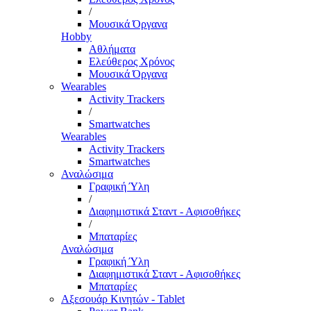
/
Μουσικά Όργανα
Hobby
Αθλήματα
Ελεύθερος Χρόνος
Μουσικά Όργανα
Wearables
Activity Trackers
/
Smartwatches
Wearables
Activity Trackers
Smartwatches
Αναλώσιμα
Γραφική Ύλη
/
Διαφημιστικά Σταντ - Αφισοθήκες
/
Μπαταρίες
Αναλώσιμα
Γραφική Ύλη
Διαφημιστικά Σταντ - Αφισοθήκες
Μπαταρίες
Αξεσουάρ Κινητών - Tablet