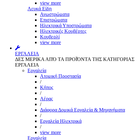
view more
Λευκά Είδη
Ανωστρώματα
Επιστρώματα
Ηλεκτρικά Υποστρώματα
Ηλεκτρικές Κουβέρτες
Κουβερλί
view more
ΕΡΓΑΛΕΙΑ
ΔΕΣ ΜΕΡΙΚΑ ΑΠΌ ΤΑ ΠΡΟΪΌΝΤΑ ΤΗΣ ΚΑΤΗΓΟΡΙΑΣ
ΕΡΓΑΛΕΙΑ
Εργαλεία
Aτομική Προστασία
/
Kήπος
/
Αέρας
/
Διάφορα Δομικά Εργαλεία & Μηχανήματα
/
Εργαλεία Ηλεκτρικά
/
view more
Εργαλεία