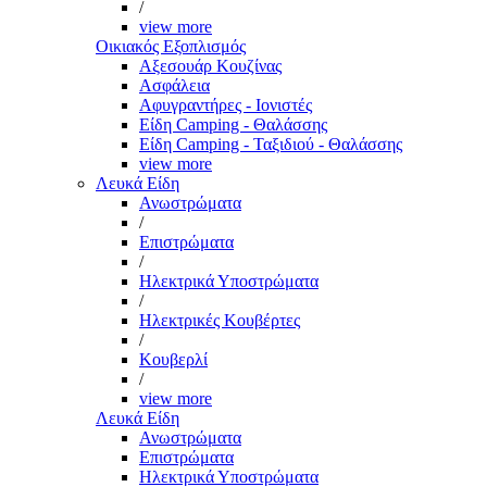
/
view more
Οικιακός Εξοπλισμός
Αξεσουάρ Κουζίνας
Ασφάλεια
Αφυγραντήρες - Ιονιστές
Είδη Camping - Θαλάσσης
Είδη Camping - Ταξιδιού - Θαλάσσης
view more
Λευκά Είδη
Ανωστρώματα
/
Επιστρώματα
/
Ηλεκτρικά Υποστρώματα
/
Ηλεκτρικές Κουβέρτες
/
Κουβερλί
/
view more
Λευκά Είδη
Ανωστρώματα
Επιστρώματα
Ηλεκτρικά Υποστρώματα