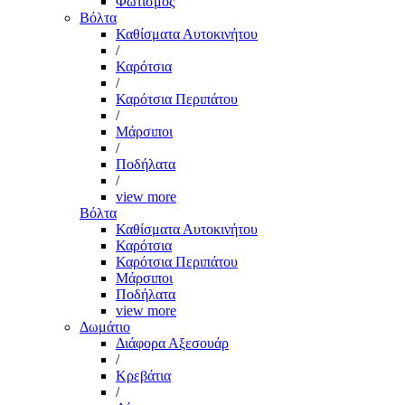
Φωτισμός
Βόλτα
Καθίσματα Αυτοκινήτου
/
Καρότσια
/
Καρότσια Περιπάτου
/
Μάρσιποι
/
Ποδήλατα
/
view more
Βόλτα
Καθίσματα Αυτοκινήτου
Καρότσια
Καρότσια Περιπάτου
Μάρσιποι
Ποδήλατα
view more
Δωμάτιο
Διάφορα Αξεσουάρ
/
Κρεβάτια
/