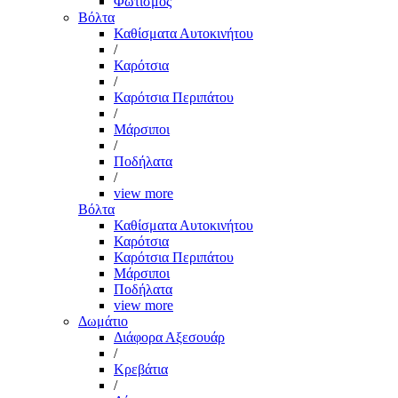
Φωτισμός
Βόλτα
Καθίσματα Αυτοκινήτου
/
Καρότσια
/
Καρότσια Περιπάτου
/
Μάρσιποι
/
Ποδήλατα
/
view more
Βόλτα
Καθίσματα Αυτοκινήτου
Καρότσια
Καρότσια Περιπάτου
Μάρσιποι
Ποδήλατα
view more
Δωμάτιο
Διάφορα Αξεσουάρ
/
Κρεβάτια
/