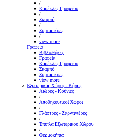
/
Καρέκλες Γραφείου
/
Σκαμπό
/
Συρταριέρες
/
view more
Γραφείο
Βιβλιοθήκες
Γραφεία
Καρέκλες Γραφείου
Σκαμπό
Συρταριέρες
view more
Εξωτερικός Χώρος - Κήπος
Αιώρες - Κούνιες
/
Αποθηκευτικοί Χώροι
/
Γλάστρες - Ζαρντινιέρες
/
Έπιπλα Εξωτερικού Χώρου
/
Θερμοκήπια