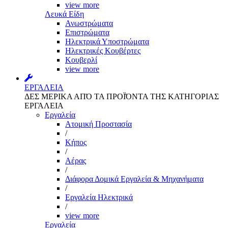
view more
Λευκά Είδη
Ανωστρώματα
Επιστρώματα
Ηλεκτρικά Υποστρώματα
Ηλεκτρικές Κουβέρτες
Κουβερλί
view more
ΕΡΓΑΛΕΙΑ
ΔΕΣ ΜΕΡΙΚΑ ΑΠΌ ΤΑ ΠΡΟΪΌΝΤΑ ΤΗΣ ΚΑΤΗΓΟΡΙΑΣ
ΕΡΓΑΛΕΙΑ
Εργαλεία
Aτομική Προστασία
/
Kήπος
/
Αέρας
/
Διάφορα Δομικά Εργαλεία & Μηχανήματα
/
Εργαλεία Ηλεκτρικά
/
view more
Εργαλεία