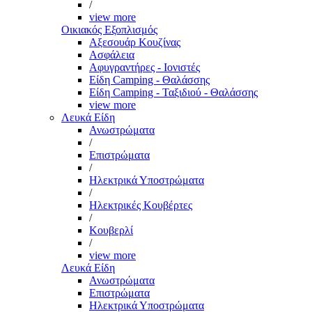
/
view more
Οικιακός Εξοπλισμός
Αξεσουάρ Κουζίνας
Ασφάλεια
Αφυγραντήρες - Ιονιστές
Είδη Camping - Θαλάσσης
Είδη Camping - Ταξιδιού - Θαλάσσης
view more
Λευκά Είδη
Ανωστρώματα
/
Επιστρώματα
/
Ηλεκτρικά Υποστρώματα
/
Ηλεκτρικές Κουβέρτες
/
Κουβερλί
/
view more
Λευκά Είδη
Ανωστρώματα
Επιστρώματα
Ηλεκτρικά Υποστρώματα