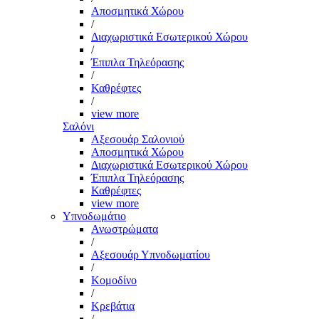
Αποσμητικά Χώρου
/
Διαχωριστικά Εσωτερικού Χώρου
/
Έπιπλα Τηλεόρασης
/
Καθρέφτες
/
view more
Σαλόνι
Αξεσουάρ Σαλονιού
Αποσμητικά Χώρου
Διαχωριστικά Εσωτερικού Χώρου
Έπιπλα Τηλεόρασης
Καθρέφτες
view more
Υπνοδωμάτιο
Ανωστρώματα
/
Αξεσουάρ Υπνοδωματίου
/
Κομοδίνο
/
Κρεβάτια
/