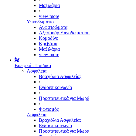
Μαξιλάρια
/
view more
Υπνοδωμάτιο
Ανωστρώματα
Αξεσουάρ Υπνοδωματίου
Κομοδίνο
Κρεβάτια
Μαξιλάρια
view more
Βρεφικά - Παιδικά
Ασφάλεια
Βραχιόλια Ασφαλείας
/
Ενδοεπικοινωνία
/
Προστατευτικά για Μωρά
/
Φωτισμός
Ασφάλεια
Βραχιόλια Ασφαλείας
Ενδοεπικοινωνία
Προστατευτικά για Μωρά