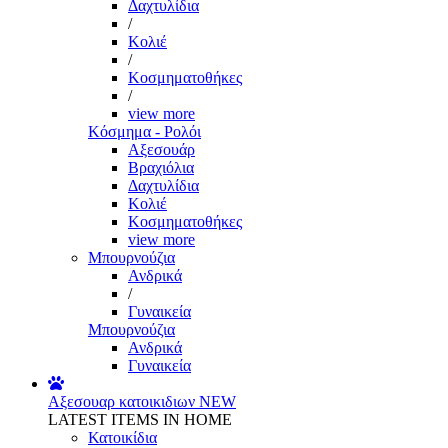
Δαχτυλίδια
/
Κολιέ
/
Κοσμηματοθήκες
/
view more
Κόσμημα - Ρολόι
Αξεσουάρ
Βραχιόλια
Δαχτυλίδια
Κολιέ
Κοσμηματοθήκες
view more
Μπουρνούζια
Ανδρικά
/
Γυναικεία
Μπουρνούζια
Ανδρικά
Γυναικεία
Αξεσουαρ κατοικιδιων
NEW
LATEST ITEMS IN HOME
Κατοικίδια