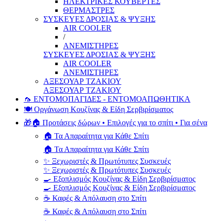
ΗΛΕΚΤΡΙΚΕΣ ΚΟΥΒΕΡΤΕΣ
ΘΕΡΜΑΣΤΡΕΣ
ΣΥΣΚΕΥΕΣ ΔΡΟΣΙΑΣ & ΨΥΞΗΣ
AIR COOLER
/
ΑΝΕΜΙΣΤΗΡΕΣ
ΣΥΣΚΕΥΕΣ ΔΡΟΣΙΑΣ & ΨΥΞΗΣ
AIR COOLER
ΑΝΕΜΙΣΤΗΡΕΣ
ΑΞΕΣΟΥΑΡ ΤΖΑΚΙΟΥ
ΑΞΕΣΟΥΑΡ ΤΖΑΚΙΟΥ
🦟 ΕΝΤΟΜΟΠΑΓΙΔΕΣ - ΕΝΤΟΜΟΑΠΩΘΗΤΙΚΑ
🍽️ Οργάνωση Κουζίνας & Είδη Σερβιρίσματος
🎁🏠 Προτάσεις δώρων • Επιλογές για το σπίτι • Για σένα
🏠 Τα Απαραίτητα για Κάθε Σπίτι
🏠 Τα Απαραίτητα για Κάθε Σπίτι
✨ Ξεχωριστές & Πρωτότυπες Συσκευές
✨ Ξεχωριστές & Πρωτότυπες Συσκευές
🍳 Εξοπλισμός Κουζίνας & Είδη Σερβιρίσματος
🍳 Εξοπλισμός Κουζίνας & Είδη Σερβιρίσματος
☕ Καφές & Απόλαυση στο Σπίτι
☕ Καφές & Απόλαυση στο Σπίτι