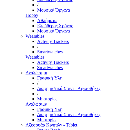
/
Μουσικά Όργανα
Hobby
Αθλήματα
Ελεύθερος Χρόνος
Μουσικά Όργανα
Wearables
Activity Trackers
/
Smartwatches
Wearables
Activity Trackers
Smartwatches
Αναλώσιμα
Γραφική Ύλη
/
Διαφημιστικά Σταντ - Αφισοθήκες
/
Μπαταρίες
Αναλώσιμα
Γραφική Ύλη
Διαφημιστικά Σταντ - Αφισοθήκες
Μπαταρίες
Αξεσουάρ Κινητών - Tablet