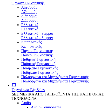
Όργανα Γυμναστικής
Αξεσουάρ
Αξεσουάρ
Διάδρομοι
Διάδρομοι
Ελλειπτικά
Ελλειπτικά
Ελλειπτικά - Stepper
Ελλειπτικά - Stepper
Κωπηλατικές
Κωπηλατικές
Πάγκοι Γυμναστικής
Πάγκοι Γυμναστικής
Παθητική Γυμναστική
Παθητική Γυμναστική
Ποδήλατα Γυμναστικής
Ποδήλατα Γυμναστικής
Πολυόργανα και Μηχανήματα Γυμναστικής
Πολυόργανα και Μηχανήματα Γυμναστικής
Τεχνολογία
Big Sales
ΔΕΣ ΜΕΡΙΚΑ ΑΠΌ ΤΑ ΠΡΟΪΌΝΤΑ ΤΗΣ ΚΑΤΗΓΟΡΙΑΣ
ΤΕΧΝΟΛΟΓΙΑ
Audio
Audio Components