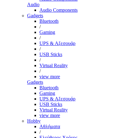
Audio
Audio Components
Gadgets
Bluetooth
/
Gaming
/
UPS & Αξεσουάρ
/
USB Sticks
/
Virtual Reality
/
view more
Gadgets
Bluetooth
Gaming
UPS & Αξεσουάρ
USB Sticks
Virtual Reality
view more
Hobby
Αθλήματα
/
Ελεύθερος Χρόνος