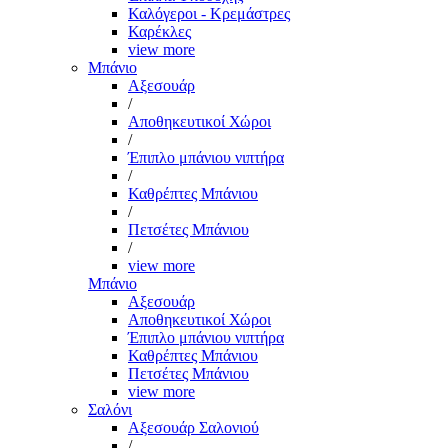
Καλόγεροι - Κρεμάστρες
Καρέκλες
view more
Μπάνιο
Αξεσουάρ
/
Αποθηκευτικοί Χώροι
/
Έπιπλο μπάνιου νιπτήρα
/
Καθρέπτες Μπάνιου
/
Πετσέτες Μπάνιου
/
view more
Μπάνιο
Αξεσουάρ
Αποθηκευτικοί Χώροι
Έπιπλο μπάνιου νιπτήρα
Καθρέπτες Μπάνιου
Πετσέτες Μπάνιου
view more
Σαλόνι
Αξεσουάρ Σαλονιού
/