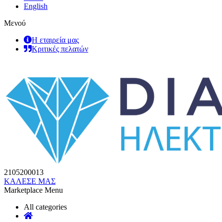
English
Μενού
Η εταιρεία μας
Κριτικές πελατών
2105200013
ΚΑΛΕΣΕ ΜΑΣ
Marketplace Menu
All categories