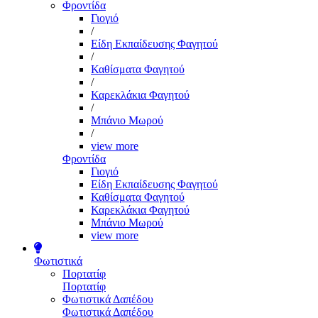
Φροντίδα
Γιογιό
/
Είδη Εκπαίδευσης Φαγητού
/
Καθίσματα Φαγητού
/
Καρεκλάκια Φαγητού
/
Μπάνιο Μωρού
/
view more
Φροντίδα
Γιογιό
Είδη Εκπαίδευσης Φαγητού
Καθίσματα Φαγητού
Καρεκλάκια Φαγητού
Μπάνιο Μωρού
view more
Φωτιστικά
Πορτατίφ
Πορτατίφ
Φωτιστικά Δαπέδου
Φωτιστικά Δαπέδου