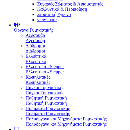
Ζυγαριές Σώματος & Λιπομετρητές
Καλλυντικά & Περιποίηση
Στοματική Υγιεινή
view more
Όργανα Γυμναστικής
Αξεσουάρ
Αξεσουάρ
Διάδρομοι
Διάδρομοι
Ελλειπτικά
Ελλειπτικά
Ελλειπτικά - Stepper
Ελλειπτικά - Stepper
Κωπηλατικές
Κωπηλατικές
Πάγκοι Γυμναστικής
Πάγκοι Γυμναστικής
Παθητική Γυμναστική
Παθητική Γυμναστική
Ποδήλατα Γυμναστικής
Ποδήλατα Γυμναστικής
Πολυόργανα και Μηχανήματα Γυμναστικής
Πολυόργανα και Μηχανήματα Γυμναστικής