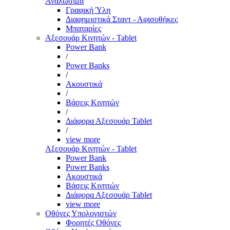
Αναλώσιμα
Γραφική Ύλη
Διαφημιστικά Σταντ - Αφισοθήκες
Μπαταρίες
Αξεσουάρ Κινητών - Tablet
Power Bank
/
Power Banks
/
Ακουστικά
/
Βάσεις Κινητών
/
Διάφορα Αξεσουάρ Tablet
/
view more
Αξεσουάρ Κινητών - Tablet
Power Bank
Power Banks
Ακουστικά
Βάσεις Κινητών
Διάφορα Αξεσουάρ Tablet
view more
Οθόνες Υπολογιστών
Φορητές Οθόνες