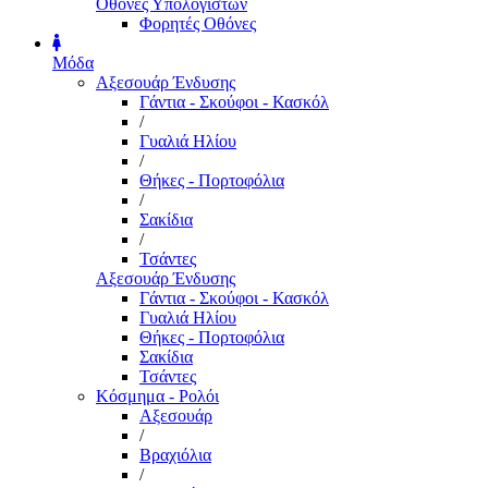
Οθόνες Υπολογιστών
Φορητές Οθόνες
Μόδα
Αξεσουάρ Ένδυσης
Γάντια - Σκούφοι - Κασκόλ
/
Γυαλιά Ηλίου
/
Θήκες - Πορτοφόλια
/
Σακίδια
/
Τσάντες
Αξεσουάρ Ένδυσης
Γάντια - Σκούφοι - Κασκόλ
Γυαλιά Ηλίου
Θήκες - Πορτοφόλια
Σακίδια
Τσάντες
Κόσμημα - Ρολόι
Αξεσουάρ
/
Βραχιόλια
/