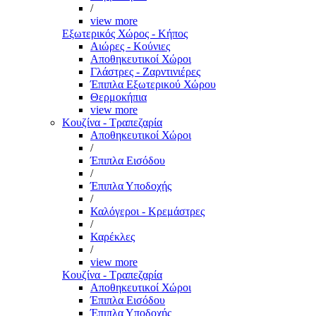
/
view more
Εξωτερικός Χώρος - Κήπος
Αιώρες - Κούνιες
Αποθηκευτικοί Χώροι
Γλάστρες - Ζαρντινιέρες
Έπιπλα Εξωτερικού Χώρου
Θερμοκήπια
view more
Κουζίνα - Τραπεζαρία
Αποθηκευτικοί Χώροι
/
Έπιπλα Εισόδου
/
Έπιπλα Υποδοχής
/
Καλόγεροι - Κρεμάστρες
/
Καρέκλες
/
view more
Κουζίνα - Τραπεζαρία
Αποθηκευτικοί Χώροι
Έπιπλα Εισόδου
Έπιπλα Υποδοχής