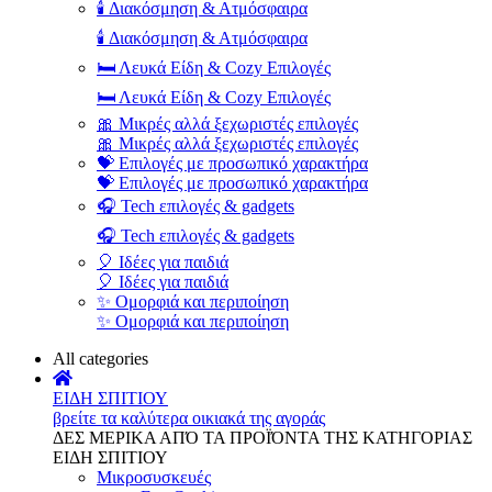
🕯️ Διακόσμηση & Ατμόσφαιρα
🕯️ Διακόσμηση & Ατμόσφαιρα
🛏️ Λευκά Είδη & Cozy Επιλογές
🛏️ Λευκά Είδη & Cozy Επιλογές
🎀 Μικρές αλλά ξεχωριστές επιλογές
🎀 Μικρές αλλά ξεχωριστές επιλογές
💝 Επιλογές με προσωπικό χαρακτήρα
💝 Επιλογές με προσωπικό χαρακτήρα
🎧 Tech επιλογές & gadgets
🎧 Tech επιλογές & gadgets
🎈 Ιδέες για παιδιά
🎈 Ιδέες για παιδιά
✨ Ομορφιά και περιποίηση
✨ Ομορφιά και περιποίηση
All categories
ΕΙΔΗ ΣΠΙΤΙΟΥ
βρείτε τα καλύτερα οικιακά της αγοράς
ΔΕΣ ΜΕΡΙΚΑ ΑΠΌ ΤΑ ΠΡΟΪΌΝΤΑ ΤΗΣ ΚΑΤΗΓΟΡΙΑΣ
ΕΙΔΗ ΣΠΙΤΙΟΥ
Μικροσυσκευές