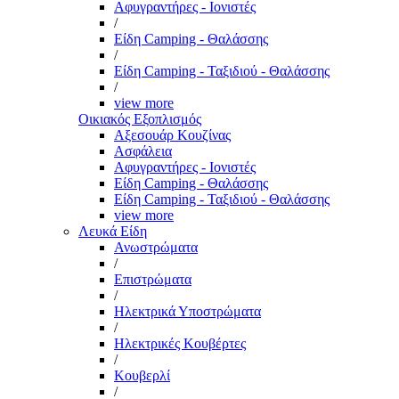
Αφυγραντήρες - Ιονιστές
/
Είδη Camping - Θαλάσσης
/
Είδη Camping - Ταξιδιού - Θαλάσσης
/
view more
Οικιακός Εξοπλισμός
Αξεσουάρ Κουζίνας
Ασφάλεια
Αφυγραντήρες - Ιονιστές
Είδη Camping - Θαλάσσης
Είδη Camping - Ταξιδιού - Θαλάσσης
view more
Λευκά Είδη
Ανωστρώματα
/
Επιστρώματα
/
Ηλεκτρικά Υποστρώματα
/
Ηλεκτρικές Κουβέρτες
/
Κουβερλί
/