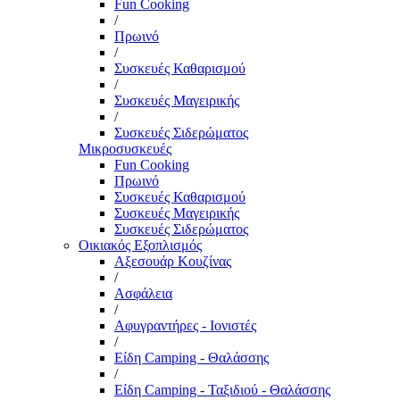
Fun Cooking
/
Πρωινό
/
Συσκευές Καθαρισμού
/
Συσκευές Μαγειρικής
/
Συσκευές Σιδερώματος
Μικροσυσκευές
Fun Cooking
Πρωινό
Συσκευές Καθαρισμού
Συσκευές Μαγειρικής
Συσκευές Σιδερώματος
Οικιακός Εξοπλισμός
Αξεσουάρ Κουζίνας
/
Ασφάλεια
/
Αφυγραντήρες - Ιονιστές
/
Είδη Camping - Θαλάσσης
/
Είδη Camping - Ταξιδιού - Θαλάσσης