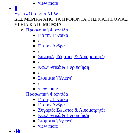
view more
Υγεία - Ομορφιά
NEW
ΔΕΣ ΜΕΡΙΚΑ ΑΠΌ ΤΑ ΠΡΟΪΌΝΤΑ ΤΗΣ ΚΑΤΗΓΟΡΙΑΣ
ΥΓΕΙΑ ΚΑΙ ΟΜΟΡΦΙΑ
Προσωπική Φροντίδα
Για την Γυναίκα
/
Για τον Άνδρα
/
Ζυγαριές Σώματος & Λιπομετρητές
/
Καλλυντικά & Περιποίηση
/
Στοματική Υγιεινή
/
view more
Προσωπική Φροντίδα
Για την Γυναίκα
Για τον Άνδρα
Ζυγαριές Σώματος & Λιπομετρητές
Καλλυντικά & Περιποίηση
Στοματική Υγιεινή
view more