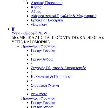
Aτομική Προστασία
Kήπος
Αέρας
Διάφορα Δομικά Εργαλεία & Μηχανήματα
Εργαλεία Ηλεκτρικά
view more
Υγεία - Ομορφιά
NEW
ΔΕΣ ΜΕΡΙΚΑ ΑΠΌ ΤΑ ΠΡΟΪΌΝΤΑ ΤΗΣ ΚΑΤΗΓΟΡΙΑΣ
ΥΓΕΙΑ ΚΑΙ ΟΜΟΡΦΙΑ
Προσωπική Φροντίδα
Για την Γυναίκα
/
Για τον Άνδρα
/
Ζυγαριές Σώματος & Λιπομετρητές
/
Καλλυντικά & Περιποίηση
/
Στοματική Υγιεινή
/
view more
Προσωπική Φροντίδα
Για την Γυναίκα
Για τον Άνδρα