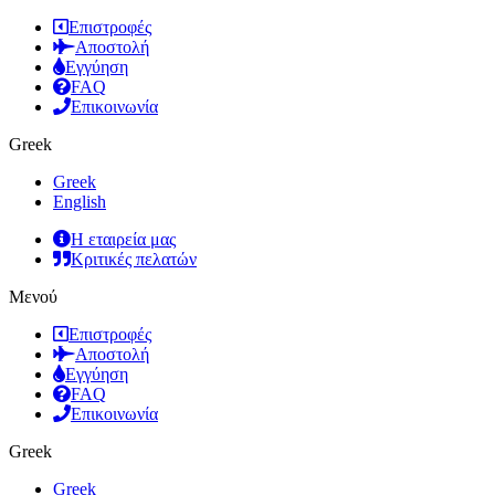
Επιστροφές
Αποστολή
Εγγύηση
FAQ
Επικοινωνία
Greek
Greek
English
Η εταιρεία μας
Κριτικές πελατών
Μενού
Επιστροφές
Αποστολή
Εγγύηση
FAQ
Επικοινωνία
Greek
Greek