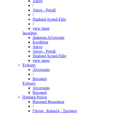
Λίκνο
/
Λίκνο - Ρηλάξ
/
Παιδικά Λευκά Είδη
/
view more
Δωμάτιο
Διάφορα Αξεσουάρ
Κρεβάτια
Λίκνο
Λίκνο - Ρηλάξ
Παιδικά Λευκά Είδη
view more
Ένδυση
Αξεσουάρ
/
Βρεφικά
Ένδυση
Αξεσουάρ
Βρεφικά
Παιδικά Ρούχα
Βρεφικά Φορμάκια
/
Γάντια - Κασκόλ - Σκούφοι