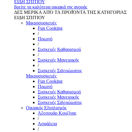
ΕΙΔΗ ΣΠΙΤΙΟΥ
βρείτε τα καλύτερα οικιακά της αγοράς
ΔΕΣ ΜΕΡΙΚΑ ΑΠΌ ΤΑ ΠΡΟΪΌΝΤΑ ΤΗΣ ΚΑΤΗΓΟΡΙΑΣ
ΕΙΔΗ ΣΠΙΤΙΟΥ
Μικροσυσκευές
Fun Cooking
/
Πρωινό
/
Συσκευές Καθαρισμού
/
Συσκευές Μαγειρικής
/
Συσκευές Σιδερώματος
Μικροσυσκευές
Fun Cooking
Πρωινό
Συσκευές Καθαρισμού
Συσκευές Μαγειρικής
Συσκευές Σιδερώματος
Οικιακός Εξοπλισμός
Αξεσουάρ Κουζίνας
/
Ασφάλεια
/