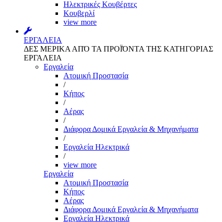
Ηλεκτρικές Κουβέρτες
Κουβερλί
view more
ΕΡΓΑΛΕΙΑ
ΔΕΣ ΜΕΡΙΚΑ ΑΠΌ ΤΑ ΠΡΟΪΌΝΤΑ ΤΗΣ ΚΑΤΗΓΟΡΙΑΣ
ΕΡΓΑΛΕΙΑ
Εργαλεία
Aτομική Προστασία
/
Kήπος
/
Αέρας
/
Διάφορα Δομικά Εργαλεία & Μηχανήματα
/
Εργαλεία Ηλεκτρικά
/
view more
Εργαλεία
Aτομική Προστασία
Kήπος
Αέρας
Διάφορα Δομικά Εργαλεία & Μηχανήματα
Εργαλεία Ηλεκτρικά