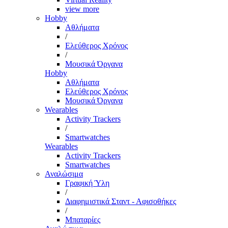
view more
Hobby
Αθλήματα
/
Ελεύθερος Χρόνος
/
Μουσικά Όργανα
Hobby
Αθλήματα
Ελεύθερος Χρόνος
Μουσικά Όργανα
Wearables
Activity Trackers
/
Smartwatches
Wearables
Activity Trackers
Smartwatches
Αναλώσιμα
Γραφική Ύλη
/
Διαφημιστικά Σταντ - Αφισοθήκες
/
Μπαταρίες