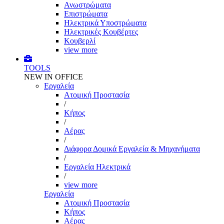
Ανωστρώματα
Επιστρώματα
Ηλεκτρικά Υποστρώματα
Ηλεκτρικές Κουβέρτες
Κουβερλί
view more
TOOLS
NEW IN OFFICE
Εργαλεία
Aτομική Προστασία
/
Kήπος
/
Αέρας
/
Διάφορα Δομικά Εργαλεία & Μηχανήματα
/
Εργαλεία Ηλεκτρικά
/
view more
Εργαλεία
Aτομική Προστασία
Kήπος
Αέρας