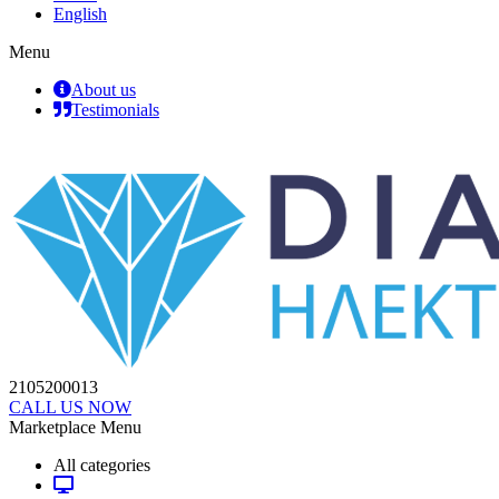
English
Menu
About us
Testimonials
2105200013
CALL US NOW
Marketplace Menu
All categories