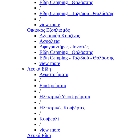
Είδη Camping - Θαλάσσης
/
Είδη Camping - Ταξιδιού - Θαλάσσης
/
view more
Οικιακός Εξοπλισμός
Αξεσουάρ Κουζίνας
Ασφάλεια
Αφυγραντήρες - Ιονιστές
Είδη Camping - Θαλάσσης
Είδη Camping - Ταξιδιού - Θαλάσσης
view more
Λευκά Είδη
Ανωστρώματα
/
Επιστρώματα
/
Ηλεκτρικά Υποστρώματα
/
Ηλεκτρικές Κουβέρτες
/
Κουβερλί
/
view more
Λευκά Είδη