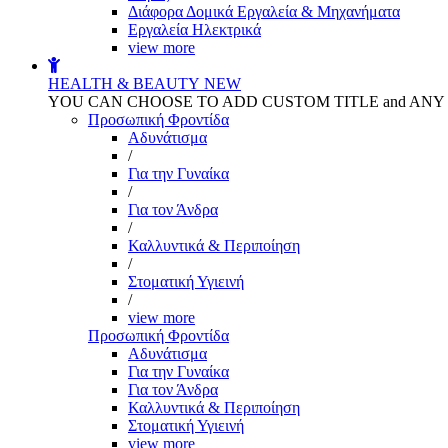
Διάφορα Δομικά Εργαλεία & Μηχανήματα
Εργαλεία Ηλεκτρικά
view more
HEALTH & BEAUTY
NEW
YOU CAN CHOOSE TO ADD CUSTOM TITLE and AN
Προσωπική Φροντίδα
Αδυνάτισμα
/
Για την Γυναίκα
/
Για τον Άνδρα
/
Καλλυντικά & Περιποίηση
/
Στοματική Υγιεινή
/
view more
Προσωπική Φροντίδα
Αδυνάτισμα
Για την Γυναίκα
Για τον Άνδρα
Καλλυντικά & Περιποίηση
Στοματική Υγιεινή
view more