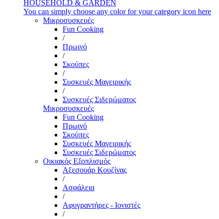
HOUSEHOLD & GARDEN
You can simply choose any color for your category icon here
Μικροσυσκευές
Fun Cooking
/
Πρωινό
/
Σκούπες
/
Συσκευές Μαγειρικής
/
Συσκευές Σιδερώματος
Μικροσυσκευές
Fun Cooking
Πρωινό
Σκούπες
Συσκευές Μαγειρικής
Συσκευές Σιδερώματος
Οικιακός Εξοπλισμός
Αξεσουάρ Κουζίνας
/
Ασφάλεια
/
Αφυγραντήρες - Ιονιστές
/