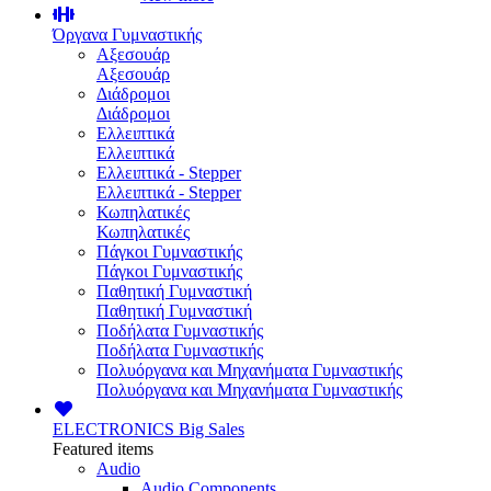
Όργανα Γυμναστικής
Αξεσουάρ
Αξεσουάρ
Διάδρομοι
Διάδρομοι
Ελλειπτικά
Ελλειπτικά
Ελλειπτικά - Stepper
Ελλειπτικά - Stepper
Κωπηλατικές
Κωπηλατικές
Πάγκοι Γυμναστικής
Πάγκοι Γυμναστικής
Παθητική Γυμναστική
Παθητική Γυμναστική
Ποδήλατα Γυμναστικής
Ποδήλατα Γυμναστικής
Πολυόργανα και Μηχανήματα Γυμναστικής
Πολυόργανα και Μηχανήματα Γυμναστικής
ELECTRONICS
Big Sales
Featured items
Audio
Audio Components