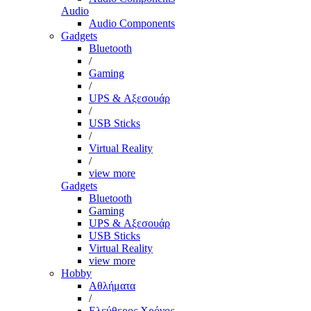
Audio
Audio Components
Gadgets
Bluetooth
/
Gaming
/
UPS & Αξεσουάρ
/
USB Sticks
/
Virtual Reality
/
view more
Gadgets
Bluetooth
Gaming
UPS & Αξεσουάρ
USB Sticks
Virtual Reality
view more
Hobby
Αθλήματα
/
Ελεύθερος Χρόνος