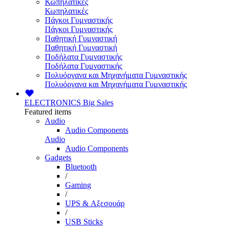
Κωπηλατικές
Κωπηλατικές
Πάγκοι Γυμναστικής
Πάγκοι Γυμναστικής
Παθητική Γυμναστική
Παθητική Γυμναστική
Ποδήλατα Γυμναστικής
Ποδήλατα Γυμναστικής
Πολυόργανα και Μηχανήματα Γυμναστικής
Πολυόργανα και Μηχανήματα Γυμναστικής
ELECTRONICS
Big Sales
Featured items
Audio
Audio Components
Audio
Audio Components
Gadgets
Bluetooth
/
Gaming
/
UPS & Αξεσουάρ
/
USB Sticks