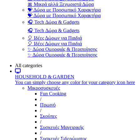
🎀 Μικρά αλλά Ξεχωριστά Δώρα
💝 Δώρα με Προσωπικό Χαρακτήρα
💝 Δώρα με Προσωπικό Χαρακτήρα
🎧 Tech Δώρα & Gadgets
🎧 Tech Δώρα & Gadgets
🎈 Ιδέες Δώρων για Παιδιά
🎈 Ιδέες Δώρων για Παιδιά
✨ Δώρα Ομορφιάς & Περιποίησης
✨ Δώρα Ομορφιάς & Περιποίησης
All categories
HOUSEHOLD & GARDEN
You can simply choose any color for your category icon here
Μικροσυσκευές
Fun Cooking
/
Πρωινό
/
Σκούπες
/
Συσκευές Μαγειρικής
/
Συσκευές Σιδερώματος