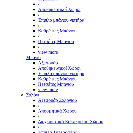
/
Αποθηκευτικοί Χώροι
/
Έπιπλο μπάνιου νιπτήρα
/
Καθρέπτες Μπάνιου
/
Πετσέτες Μπάνιου
/
view more
Μπάνιο
Αξεσουάρ
Αποθηκευτικοί Χώροι
Έπιπλο μπάνιου νιπτήρα
Καθρέπτες Μπάνιου
Πετσέτες Μπάνιου
view more
Σαλόνι
Αξεσουάρ Σαλονιού
/
Αποσμητικά Χώρου
/
Διαχωριστικά Εσωτερικού Χώρου
/
Έπιπλα Τηλεόρασης