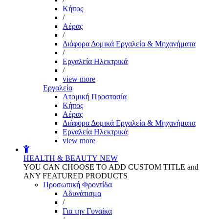
Kήπος
/
Αέρας
/
Διάφορα Δομικά Εργαλεία & Μηχανήματα
/
Εργαλεία Ηλεκτρικά
/
view more
Εργαλεία
Aτομική Προστασία
Kήπος
Αέρας
Διάφορα Δομικά Εργαλεία & Μηχανήματα
Εργαλεία Ηλεκτρικά
view more
HEALTH & BEAUTY
NEW
YOU CAN CHOOSE TO ADD CUSTOM TITLE and
ANY FEATURED PRODUCTS
Προσωπική Φροντίδα
Αδυνάτισμα
/
Για την Γυναίκα