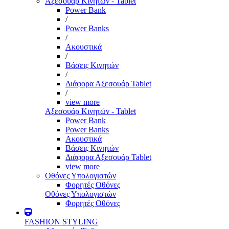
Αξεσουάρ Κινητών - Tablet
Power Bank
/
Power Banks
/
Ακουστικά
/
Βάσεις Κινητών
/
Διάφορα Αξεσουάρ Tablet
/
view more
Αξεσουάρ Κινητών - Tablet
Power Bank
Power Banks
Ακουστικά
Βάσεις Κινητών
Διάφορα Αξεσουάρ Tablet
view more
Οθόνες Υπολογιστών
Φορητές Οθόνες
Οθόνες Υπολογιστών
Φορητές Οθόνες
FASHION STYLING