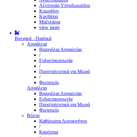
Αξεσουάρ Υπνοδωματίου
Κομοδίνο
Κρεβάτια
Μαξιλάρια
view more
Βρεφικά - Παιδικά
Ασφάλεια
Βραχιόλια Ασφαλείας
/
Ενδοεπικοινωνία
/
Προστατευτικά για Μωρά
/
Φωτισμός
Ασφάλεια
Βραχιόλια Ασφαλείας
Ενδοεπικοινωνία
Προστατευτικά για Μωρά
Φωτισμός
Βόλτα
Καθίσματα Αυτοκινήτου
/
Καρότσια