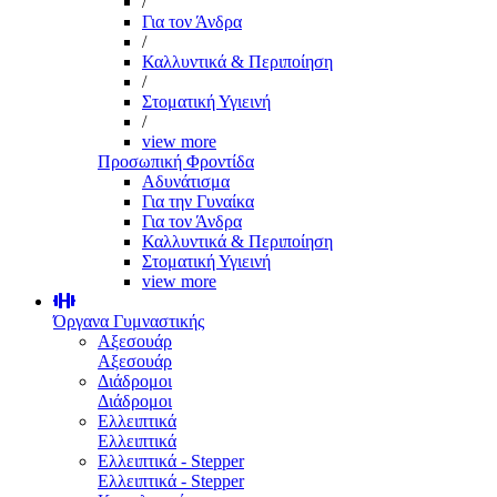
/
Για τον Άνδρα
/
Καλλυντικά & Περιποίηση
/
Στοματική Υγιεινή
/
view more
Προσωπική Φροντίδα
Αδυνάτισμα
Για την Γυναίκα
Για τον Άνδρα
Καλλυντικά & Περιποίηση
Στοματική Υγιεινή
view more
Όργανα Γυμναστικής
Αξεσουάρ
Αξεσουάρ
Διάδρομοι
Διάδρομοι
Ελλειπτικά
Ελλειπτικά
Ελλειπτικά - Stepper
Ελλειπτικά - Stepper