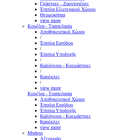
Γλάστρες - Ζαρντινιέρες
Έπιπλα Εξωτερικού Χώρου
Θερμοκήπια
view more
Κουζίνα - Τραπεζαρία
Αποθηκευτικοί Χώροι
/
Έπιπλα Εισόδου
/
Έπιπλα Υποδοχής
/
Καλόγεροι - Κρεμάστρες
/
Καρέκλες
/
view more
Κουζίνα - Τραπεζαρία
Αποθηκευτικοί Χώροι
Έπιπλα Εισόδου
Έπιπλα Υποδοχής
Καλόγεροι - Κρεμάστρες
Καρέκλες
view more
Μπάνιο
Αξεσουάρ