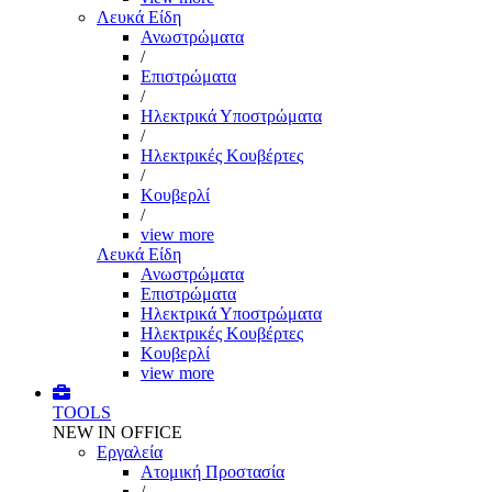
Λευκά Είδη
Ανωστρώματα
/
Επιστρώματα
/
Ηλεκτρικά Υποστρώματα
/
Ηλεκτρικές Κουβέρτες
/
Κουβερλί
/
view more
Λευκά Είδη
Ανωστρώματα
Επιστρώματα
Ηλεκτρικά Υποστρώματα
Ηλεκτρικές Κουβέρτες
Κουβερλί
view more
TOOLS
NEW IN OFFICE
Εργαλεία
Aτομική Προστασία
/