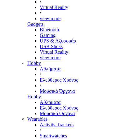
/
Virtual Reality
/
view more
Gadgets
Bluetooth
Gaming
UPS & Αξεσουάρ
USB Sticks
Virtual Reality
view more
Hobby
Αθλήματα
/
Ελεύθερος Χρόνος
/
Μουσικά Όργανα
Hobby
Αθλήματα
Ελεύθερος Χρόνος
Μουσικά Όργανα
Wearables
Activity Trackers
/
Smartwatches