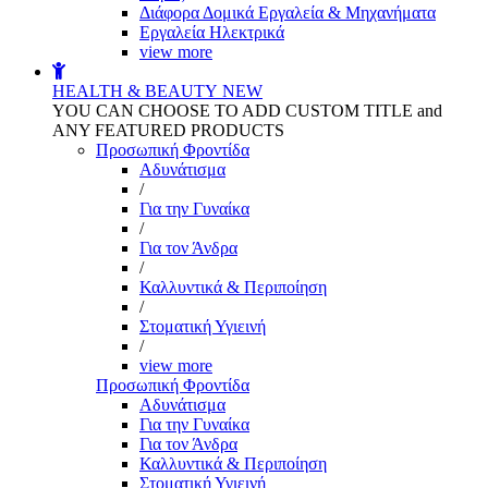
Διάφορα Δομικά Εργαλεία & Μηχανήματα
Εργαλεία Ηλεκτρικά
view more
HEALTH & BEAUTY
NEW
YOU CAN CHOOSE TO ADD CUSTOM TITLE and
ANY FEATURED PRODUCTS
Προσωπική Φροντίδα
Αδυνάτισμα
/
Για την Γυναίκα
/
Για τον Άνδρα
/
Καλλυντικά & Περιποίηση
/
Στοματική Υγιεινή
/
view more
Προσωπική Φροντίδα
Αδυνάτισμα
Για την Γυναίκα
Για τον Άνδρα
Καλλυντικά & Περιποίηση
Στοματική Υγιεινή