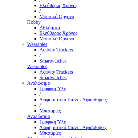
Ελεύθερος Χρόνος
/
Μουσικά Όργανα
Hobby
Αθλήματα
Ελεύθερος Χρόνος
Μουσικά Όργανα
Wearables
Activity Trackers
/
Smartwatches
Wearables
Activity Trackers
Smartwatches
Αναλώσιμα
Γραφική Ύλη
/
Διαφημιστικά Σταντ - Αφισοθήκες
/
Μπαταρίες
Αναλώσιμα
Γραφική Ύλη
Διαφημιστικά Σταντ - Αφισοθήκες
Μπαταρίες