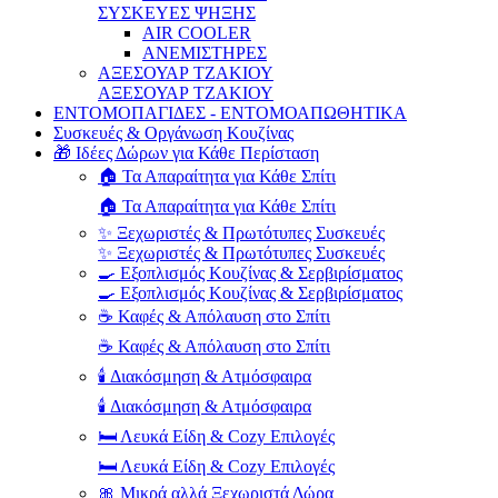
ΣΥΣΚΕΥΕΣ ΨΗΞΗΣ
AIR COOLER
ΑΝΕΜΙΣΤΗΡΕΣ
ΑΞΕΣΟΥΑΡ ΤΖΑΚΙΟΥ
ΑΞΕΣΟΥΑΡ ΤΖΑΚΙΟΥ
ΕΝΤΟΜΟΠΑΓΙΔΕΣ - ΕΝΤΟΜΟΑΠΩΘΗΤΙΚΑ
Συσκευές & Οργάνωση Κουζίνας
🎁 Ιδέες Δώρων για Κάθε Περίσταση
🏠 Τα Απαραίτητα για Κάθε Σπίτι
🏠 Τα Απαραίτητα για Κάθε Σπίτι
✨ Ξεχωριστές & Πρωτότυπες Συσκευές
✨ Ξεχωριστές & Πρωτότυπες Συσκευές
🍳 Εξοπλισμός Κουζίνας & Σερβιρίσματος
🍳 Εξοπλισμός Κουζίνας & Σερβιρίσματος
☕ Καφές & Απόλαυση στο Σπίτι
☕ Καφές & Απόλαυση στο Σπίτι
🕯️ Διακόσμηση & Ατμόσφαιρα
🕯️ Διακόσμηση & Ατμόσφαιρα
🛏️ Λευκά Είδη & Cozy Επιλογές
🛏️ Λευκά Είδη & Cozy Επιλογές
🎀 Μικρά αλλά Ξεχωριστά Δώρα