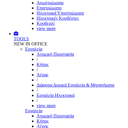
Ανωστρώματα
Επιστρώματα
Ηλεκτρικά Υποστρώματα
Ηλεκτρικές Κουβέρτες
Κουβερλί
view more
TOOLS
NEW IN OFFICE
Εργαλεία
Aτομική Προστασία
/
Kήπος
/
Αέρας
/
Διάφορα Δομικά Εργαλεία & Μηχανήματα
/
Εργαλεία Ηλεκτρικά
/
view more
Εργαλεία
Aτομική Προστασία
Kήπος
Αέρας