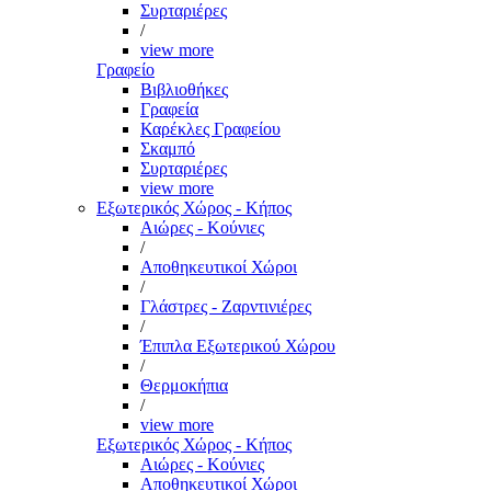
Συρταριέρες
/
view more
Γραφείο
Βιβλιοθήκες
Γραφεία
Καρέκλες Γραφείου
Σκαμπό
Συρταριέρες
view more
Εξωτερικός Χώρος - Κήπος
Αιώρες - Κούνιες
/
Αποθηκευτικοί Χώροι
/
Γλάστρες - Ζαρντινιέρες
/
Έπιπλα Εξωτερικού Χώρου
/
Θερμοκήπια
/
view more
Εξωτερικός Χώρος - Κήπος
Αιώρες - Κούνιες
Αποθηκευτικοί Χώροι