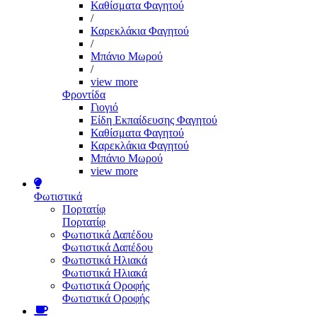
Καθίσματα Φαγητού
/
Καρεκλάκια Φαγητού
/
Μπάνιο Μωρού
/
view more
Φροντίδα
Γιογιό
Είδη Εκπαίδευσης Φαγητού
Καθίσματα Φαγητού
Καρεκλάκια Φαγητού
Μπάνιο Μωρού
view more
Φωτιστικά
Πορτατίφ
Πορτατίφ
Φωτιστικά Δαπέδου
Φωτιστικά Δαπέδου
Φωτιστικά Ηλιακά
Φωτιστικά Ηλιακά
Φωτιστικά Οροφής
Φωτιστικά Οροφής