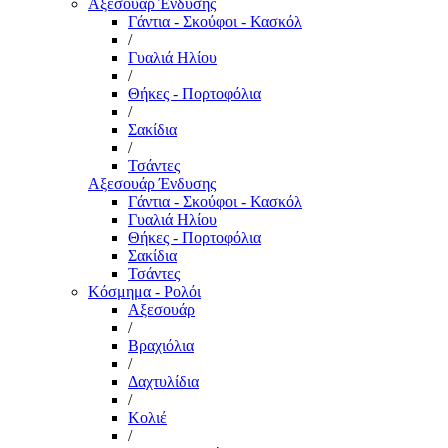
Αξεσουάρ Ένδυσης
Γάντια - Σκούφοι - Κασκόλ
/
Γυαλιά Ηλίου
/
Θήκες - Πορτοφόλια
/
Σακίδια
/
Τσάντες
Αξεσουάρ Ένδυσης
Γάντια - Σκούφοι - Κασκόλ
Γυαλιά Ηλίου
Θήκες - Πορτοφόλια
Σακίδια
Τσάντες
Κόσμημα - Ρολόι
Αξεσουάρ
/
Βραχιόλια
/
Δαχτυλίδια
/
Κολιέ
/