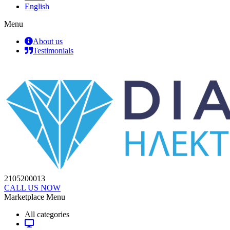
English
Menu
About us
Testimonials
2105200013
CALL US NOW
Marketplace Menu
All categories