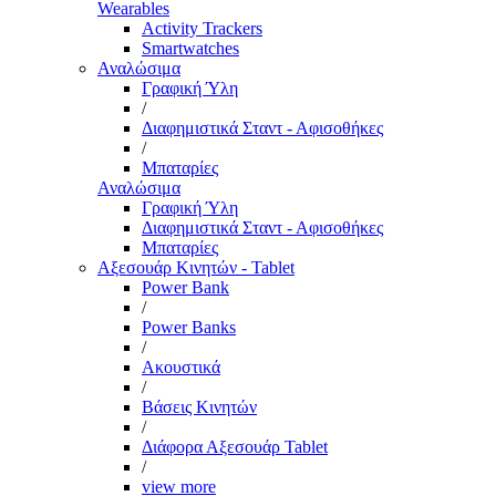
Wearables
Activity Trackers
Smartwatches
Αναλώσιμα
Γραφική Ύλη
/
Διαφημιστικά Σταντ - Αφισοθήκες
/
Μπαταρίες
Αναλώσιμα
Γραφική Ύλη
Διαφημιστικά Σταντ - Αφισοθήκες
Μπαταρίες
Αξεσουάρ Κινητών - Tablet
Power Bank
/
Power Banks
/
Ακουστικά
/
Βάσεις Κινητών
/
Διάφορα Αξεσουάρ Tablet
/
view more