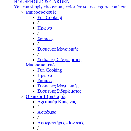
HOUSEHOLD & GARDEN
You can simply choose any color for your category icon here
Μικροσυσκευές
Fun Cooking
/
Πρωινό
/
Σκούπες
/
Συσκευές Μαγειρικής
/
Συσκευές Σιδερώματος
Μικροσυσκευές
Fun Cooking
Πρωινό
Σκούπες
Συσκευές Μαγειρικής
Συσκευές Σιδερώματος
Οικιακός Εξοπλισμός
Αξεσουάρ Κουζίνας
/
Ασφάλεια
/
Αφυγραντήρες - Ιονιστές
/