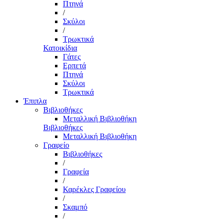
Πτηνά
/
Σκύλοι
/
Τρωκτικά
Κατοικίδια
Γάτες
Ερπετά
Πτηνά
Σκύλοι
Τρωκτικά
Έπιπλα
Βιβλιοθήκες
Μεταλλική Βιβλιοθήκη
Βιβλιοθήκες
Μεταλλική Βιβλιοθήκη
Γραφείο
Βιβλιοθήκες
/
Γραφεία
/
Καρέκλες Γραφείου
/
Σκαμπό
/