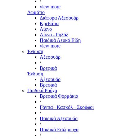
/
view more
Δωμάτιο
Διάφορα Αξεσουάρ
Κρεβάτια
Λίκνο
Λίκνο - Ρηλάξ
Παιδικά Λευκά Είδη
view more
Ένδυση
Αξεσουάρ
/
Βρεφικά
Ένδυση
Αξεσουάρ
Βρεφικά
Παιδικά Ρούχα
Βρεφικά Φορμάκια
/
Γάντια - Κασκόλ - Σκούφοι
/
Παιδικά Αξεσουάρ
/
Παιδικά Εσώρουχα
/