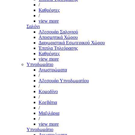
/
Καθρέφτες
/
view more
Σαλόνι
Αξεσουάρ Σαλονιού
Αποσμητικά Χώρου
Διαχωριστικά Εσωτερικού Χώρου
Έπιπλα Τηλεόρασης
Καθρέφτες
view more
Υπνοδωμάτιο
Ανωστρώματα
/
Αξεσουάρ Υπνοδωματίου
/
Κομοδίνο
/
Κρεβάτια
/
Μαξιλάρια
/
view more
Υπνοδωμάτιο
Ανωστρώματα