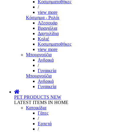
Κοσμηματοθήκες
/
view more
Κόσμημα - Ρολόι
Αξεσουάρ
Βραχιόλια
Δαχτυλίδια
Κολιέ
Κοσμηματοθήκες
view more
Μπουρνούζια
Ανδρικά
/
Γυναικεία
Μπουρνούζια
Ανδρικά
Γυναικεία
PET PRODUCTS
NEW
LATEST ITEMS IN HOME
Κατοικίδια
Γάτες
/
Ερπετά
/