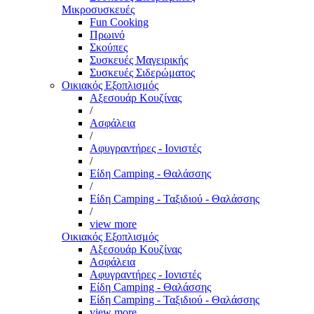
Μικροσυσκευές
Fun Cooking
Πρωινό
Σκούπες
Συσκευές Μαγειρικής
Συσκευές Σιδερώματος
Οικιακός Εξοπλισμός
Αξεσουάρ Κουζίνας
/
Ασφάλεια
/
Αφυγραντήρες - Ιονιστές
/
Είδη Camping - Θαλάσσης
/
Είδη Camping - Ταξιδιού - Θαλάσσης
/
view more
Οικιακός Εξοπλισμός
Αξεσουάρ Κουζίνας
Ασφάλεια
Αφυγραντήρες - Ιονιστές
Είδη Camping - Θαλάσσης
Είδη Camping - Ταξιδιού - Θαλάσσης
view more