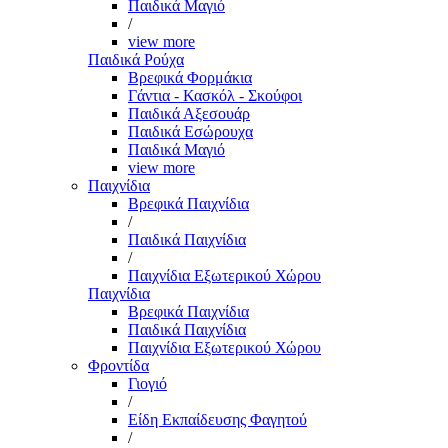
Παιδικά Μαγιό
/
view more
Παιδικά Ρούχα
Βρεφικά Φορμάκια
Γάντια - Κασκόλ - Σκούφοι
Παιδικά Αξεσουάρ
Παιδικά Εσώρουχα
Παιδικά Μαγιό
view more
Παιχνίδια
Βρεφικά Παιχνίδια
/
Παιδικά Παιχνίδια
/
Παιχνίδια Εξωτερικού Χώρου
Παιχνίδια
Βρεφικά Παιχνίδια
Παιδικά Παιχνίδια
Παιχνίδια Εξωτερικού Χώρου
Φροντίδα
Γιογιό
/
Είδη Εκπαίδευσης Φαγητού
/