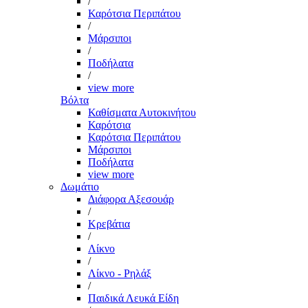
/
Καρότσια Περιπάτου
/
Μάρσιποι
/
Ποδήλατα
/
view more
Βόλτα
Καθίσματα Αυτοκινήτου
Καρότσια
Καρότσια Περιπάτου
Μάρσιποι
Ποδήλατα
view more
Δωμάτιο
Διάφορα Αξεσουάρ
/
Κρεβάτια
/
Λίκνο
/
Λίκνο - Ρηλάξ
/
Παιδικά Λευκά Είδη