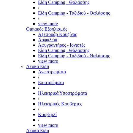
Είδη Camping - Θαλάσσης
/
Είδη Camping - Ταξιδιού - Θαλάσσης
/
view more
Οικιακός Εξοπλισμός
Αξεσουάρ Κουζίνας
Ασφάλεια
Αφυγραντήρες - Ιονιστές
Είδη Camping - Θαλάσσης
Είδη Camping - Ταξιδιού - Θαλάσσης
view more
Λευκά Είδη
Ανωστρώματα
/
Επιστρώματα
/
Ηλεκτρικά Υποστρώματα
/
Ηλεκτρικές Κουβέρτες
/
Κουβερλί
/
view more
Λευκά Είδη