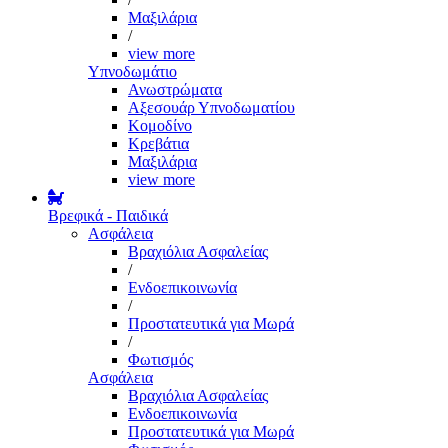
Μαξιλάρια
/
view more
Υπνοδωμάτιο
Ανωστρώματα
Αξεσουάρ Υπνοδωματίου
Κομοδίνο
Κρεβάτια
Μαξιλάρια
view more
Βρεφικά - Παιδικά
Ασφάλεια
Βραχιόλια Ασφαλείας
/
Ενδοεπικοινωνία
/
Προστατευτικά για Μωρά
/
Φωτισμός
Ασφάλεια
Βραχιόλια Ασφαλείας
Ενδοεπικοινωνία
Προστατευτικά για Μωρά