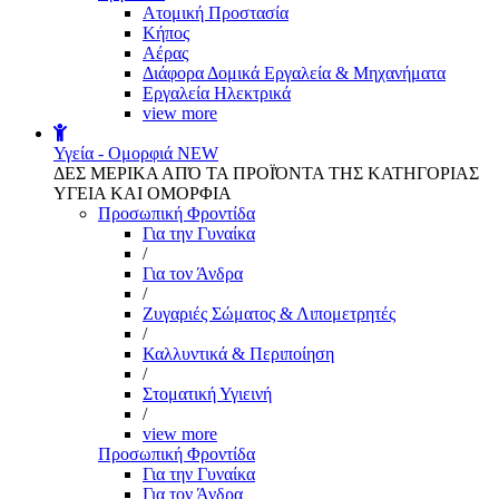
Aτομική Προστασία
Kήπος
Αέρας
Διάφορα Δομικά Εργαλεία & Μηχανήματα
Εργαλεία Ηλεκτρικά
view more
Υγεία - Ομορφιά
NEW
ΔΕΣ ΜΕΡΙΚΑ ΑΠΌ ΤΑ ΠΡΟΪΌΝΤΑ ΤΗΣ ΚΑΤΗΓΟΡΙΑΣ
ΥΓΕΙΑ ΚΑΙ ΟΜΟΡΦΙΑ
Προσωπική Φροντίδα
Για την Γυναίκα
/
Για τον Άνδρα
/
Ζυγαριές Σώματος & Λιπομετρητές
/
Καλλυντικά & Περιποίηση
/
Στοματική Υγιεινή
/
view more
Προσωπική Φροντίδα
Για την Γυναίκα
Για τον Άνδρα