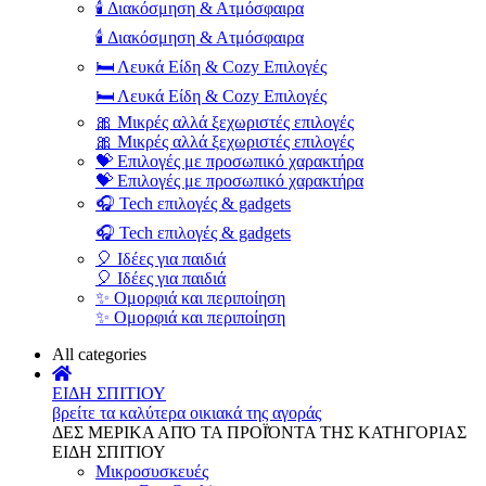
🕯️ Διακόσμηση & Ατμόσφαιρα
🕯️ Διακόσμηση & Ατμόσφαιρα
🛏️ Λευκά Είδη & Cozy Επιλογές
🛏️ Λευκά Είδη & Cozy Επιλογές
🎀 Μικρές αλλά ξεχωριστές επιλογές
🎀 Μικρές αλλά ξεχωριστές επιλογές
💝 Επιλογές με προσωπικό χαρακτήρα
💝 Επιλογές με προσωπικό χαρακτήρα
🎧 Tech επιλογές & gadgets
🎧 Tech επιλογές & gadgets
🎈 Ιδέες για παιδιά
🎈 Ιδέες για παιδιά
✨ Ομορφιά και περιποίηση
✨ Ομορφιά και περιποίηση
All categories
ΕΙΔΗ ΣΠΙΤΙΟΥ
βρείτε τα καλύτερα οικιακά της αγοράς
ΔΕΣ ΜΕΡΙΚΑ ΑΠΌ ΤΑ ΠΡΟΪΌΝΤΑ ΤΗΣ ΚΑΤΗΓΟΡΙΑΣ
ΕΙΔΗ ΣΠΙΤΙΟΥ
Μικροσυσκευές