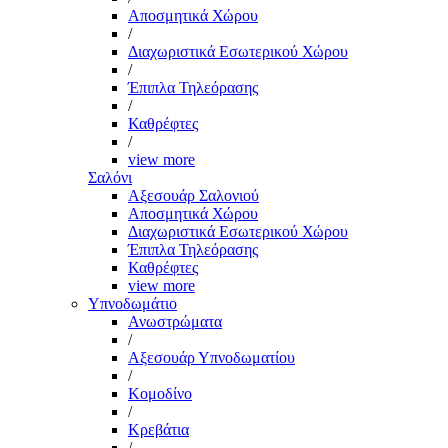
Αποσμητικά Χώρου
/
Διαχωριστικά Εσωτερικού Χώρου
/
Έπιπλα Τηλεόρασης
/
Καθρέφτες
/
view more
Σαλόνι
Αξεσουάρ Σαλονιού
Αποσμητικά Χώρου
Διαχωριστικά Εσωτερικού Χώρου
Έπιπλα Τηλεόρασης
Καθρέφτες
view more
Υπνοδωμάτιο
Ανωστρώματα
/
Αξεσουάρ Υπνοδωματίου
/
Κομοδίνο
/
Κρεβάτια
/