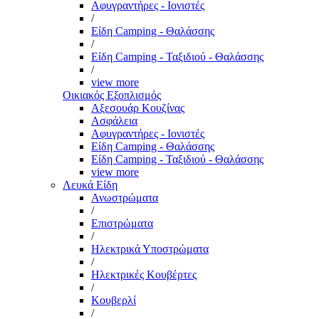
Αφυγραντήρες - Ιονιστές
/
Είδη Camping - Θαλάσσης
/
Είδη Camping - Ταξιδιού - Θαλάσσης
/
view more
Οικιακός Εξοπλισμός
Αξεσουάρ Κουζίνας
Ασφάλεια
Αφυγραντήρες - Ιονιστές
Είδη Camping - Θαλάσσης
Είδη Camping - Ταξιδιού - Θαλάσσης
view more
Λευκά Είδη
Ανωστρώματα
/
Επιστρώματα
/
Ηλεκτρικά Υποστρώματα
/
Ηλεκτρικές Κουβέρτες
/
Κουβερλί
/