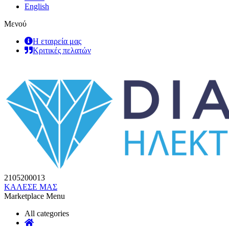
English
Μενού
Η εταιρεία μας
Κριτικές πελατών
2105200013
ΚΑΛΕΣΕ ΜΑΣ
Marketplace Menu
All categories