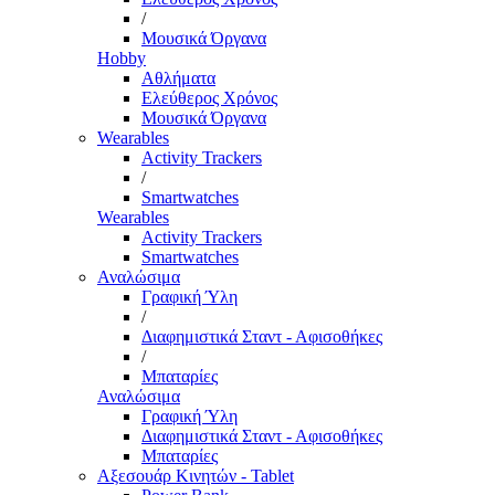
/
Μουσικά Όργανα
Hobby
Αθλήματα
Ελεύθερος Χρόνος
Μουσικά Όργανα
Wearables
Activity Trackers
/
Smartwatches
Wearables
Activity Trackers
Smartwatches
Αναλώσιμα
Γραφική Ύλη
/
Διαφημιστικά Σταντ - Αφισοθήκες
/
Μπαταρίες
Αναλώσιμα
Γραφική Ύλη
Διαφημιστικά Σταντ - Αφισοθήκες
Μπαταρίες
Αξεσουάρ Κινητών - Tablet