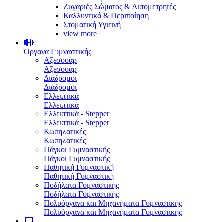
Ζυγαριές Σώματος & Λιπομετρητές
Καλλυντικά & Περιποίηση
Στοματική Υγιεινή
view more
Όργανα Γυμναστικής
Αξεσουάρ
Αξεσουάρ
Διάδρομοι
Διάδρομοι
Ελλειπτικά
Ελλειπτικά
Ελλειπτικά - Stepper
Ελλειπτικά - Stepper
Κωπηλατικές
Κωπηλατικές
Πάγκοι Γυμναστικής
Πάγκοι Γυμναστικής
Παθητική Γυμναστική
Παθητική Γυμναστική
Ποδήλατα Γυμναστικής
Ποδήλατα Γυμναστικής
Πολυόργανα και Μηχανήματα Γυμναστικής
Πολυόργανα και Μηχανήματα Γυμναστικής