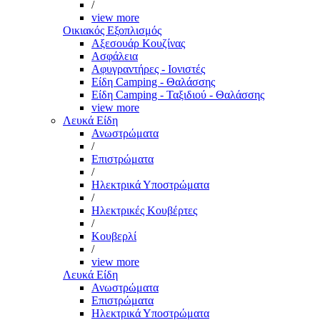
/
view more
Οικιακός Εξοπλισμός
Αξεσουάρ Κουζίνας
Ασφάλεια
Αφυγραντήρες - Ιονιστές
Είδη Camping - Θαλάσσης
Είδη Camping - Ταξιδιού - Θαλάσσης
view more
Λευκά Είδη
Ανωστρώματα
/
Επιστρώματα
/
Ηλεκτρικά Υποστρώματα
/
Ηλεκτρικές Κουβέρτες
/
Κουβερλί
/
view more
Λευκά Είδη
Ανωστρώματα
Επιστρώματα
Ηλεκτρικά Υποστρώματα