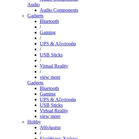
Audio
Audio Components
Gadgets
Bluetooth
/
Gaming
/
UPS & Αξεσουάρ
/
USB Sticks
/
Virtual Reality
/
view more
Gadgets
Bluetooth
Gaming
UPS & Αξεσουάρ
USB Sticks
Virtual Reality
view more
Hobby
Αθλήματα
/
Ελεύθερος Χρόνος