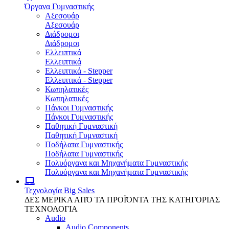
Όργανα Γυμναστικής
Αξεσουάρ
Αξεσουάρ
Διάδρομοι
Διάδρομοι
Ελλειπτικά
Ελλειπτικά
Ελλειπτικά - Stepper
Ελλειπτικά - Stepper
Κωπηλατικές
Κωπηλατικές
Πάγκοι Γυμναστικής
Πάγκοι Γυμναστικής
Παθητική Γυμναστική
Παθητική Γυμναστική
Ποδήλατα Γυμναστικής
Ποδήλατα Γυμναστικής
Πολυόργανα και Μηχανήματα Γυμναστικής
Πολυόργανα και Μηχανήματα Γυμναστικής
Τεχνολογία
Big Sales
ΔΕΣ ΜΕΡΙΚΑ ΑΠΌ ΤΑ ΠΡΟΪΌΝΤΑ ΤΗΣ ΚΑΤΗΓΟΡΙΑΣ
ΤΕΧΝΟΛΟΓΙΑ
Audio
Audio Components