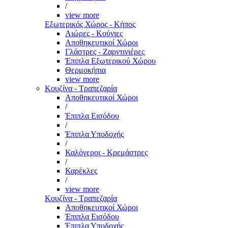
/
view more
Εξωτερικός Χώρος - Κήπος
Αιώρες - Κούνιες
Αποθηκευτικοί Χώροι
Γλάστρες - Ζαρντινιέρες
Έπιπλα Εξωτερικού Χώρου
Θερμοκήπια
view more
Κουζίνα - Τραπεζαρία
Αποθηκευτικοί Χώροι
/
Έπιπλα Εισόδου
/
Έπιπλα Υποδοχής
/
Καλόγεροι - Κρεμάστρες
/
Καρέκλες
/
view more
Κουζίνα - Τραπεζαρία
Αποθηκευτικοί Χώροι
Έπιπλα Εισόδου
Έπιπλα Υποδοχής