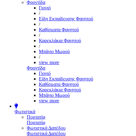
Φροντίδα
Γιογιό
/
Είδη Εκπαίδευσης Φαγητού
/
Καθίσματα Φαγητού
/
Καρεκλάκια Φαγητού
/
Μπάνιο Μωρού
/
view more
Φροντίδα
Γιογιό
Είδη Εκπαίδευσης Φαγητού
Καθίσματα Φαγητού
Καρεκλάκια Φαγητού
Μπάνιο Μωρού
view more
Φωτιστικά
Πορτατίφ
Πορτατίφ
Φωτιστικά Δαπέδου
Φωτιστικά Δαπέδου