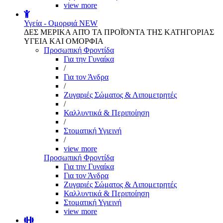
view more
Υγεία - Ομορφιά
NEW
ΔΕΣ ΜΕΡΙΚΑ ΑΠΌ ΤΑ ΠΡΟΪΌΝΤΑ ΤΗΣ ΚΑΤΗΓΟΡΙΑΣ
ΥΓΕΙΑ ΚΑΙ ΟΜΟΡΦΙΑ
Προσωπική Φροντίδα
Για την Γυναίκα
/
Για τον Άνδρα
/
Ζυγαριές Σώματος & Λιπομετρητές
/
Καλλυντικά & Περιποίηση
/
Στοματική Υγιεινή
/
view more
Προσωπική Φροντίδα
Για την Γυναίκα
Για τον Άνδρα
Ζυγαριές Σώματος & Λιπομετρητές
Καλλυντικά & Περιποίηση
Στοματική Υγιεινή
view more