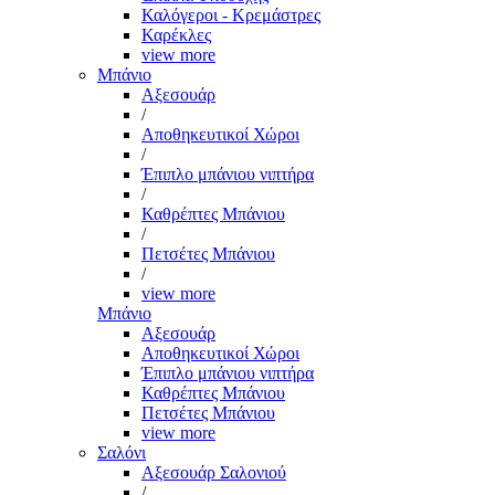
Καλόγεροι - Κρεμάστρες
Καρέκλες
view more
Μπάνιο
Αξεσουάρ
/
Αποθηκευτικοί Χώροι
/
Έπιπλο μπάνιου νιπτήρα
/
Καθρέπτες Μπάνιου
/
Πετσέτες Μπάνιου
/
view more
Μπάνιο
Αξεσουάρ
Αποθηκευτικοί Χώροι
Έπιπλο μπάνιου νιπτήρα
Καθρέπτες Μπάνιου
Πετσέτες Μπάνιου
view more
Σαλόνι
Αξεσουάρ Σαλονιού
/