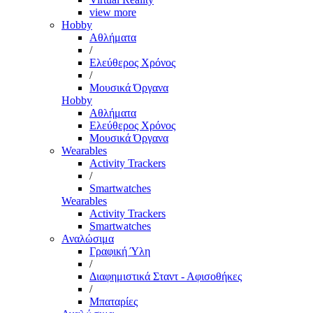
view more
Hobby
Αθλήματα
/
Ελεύθερος Χρόνος
/
Μουσικά Όργανα
Hobby
Αθλήματα
Ελεύθερος Χρόνος
Μουσικά Όργανα
Wearables
Activity Trackers
/
Smartwatches
Wearables
Activity Trackers
Smartwatches
Αναλώσιμα
Γραφική Ύλη
/
Διαφημιστικά Σταντ - Αφισοθήκες
/
Μπαταρίες