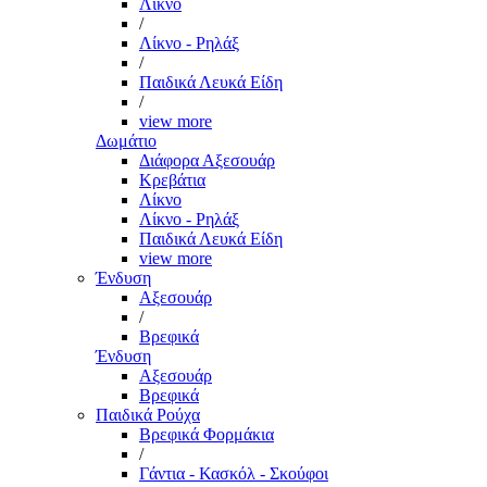
Λίκνο
/
Λίκνο - Ρηλάξ
/
Παιδικά Λευκά Είδη
/
view more
Δωμάτιο
Διάφορα Αξεσουάρ
Κρεβάτια
Λίκνο
Λίκνο - Ρηλάξ
Παιδικά Λευκά Είδη
view more
Ένδυση
Αξεσουάρ
/
Βρεφικά
Ένδυση
Αξεσουάρ
Βρεφικά
Παιδικά Ρούχα
Βρεφικά Φορμάκια
/
Γάντια - Κασκόλ - Σκούφοι