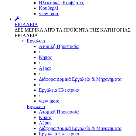
Ηλεκτρικές Κουβέρτες
Κουβερλί
view more
ΕΡΓΑΛΕΙΑ
ΔΕΣ ΜΕΡΙΚΑ ΑΠΌ ΤΑ ΠΡΟΪΌΝΤΑ ΤΗΣ ΚΑΤΗΓΟΡΙΑΣ
ΕΡΓΑΛΕΙΑ
Εργαλεία
Aτομική Προστασία
/
Kήπος
/
Αέρας
/
Διάφορα Δομικά Εργαλεία & Μηχανήματα
/
Εργαλεία Ηλεκτρικά
/
view more
Εργαλεία
Aτομική Προστασία
Kήπος
Αέρας
Διάφορα Δομικά Εργαλεία & Μηχανήματα
Εργαλεία Ηλεκτρικά