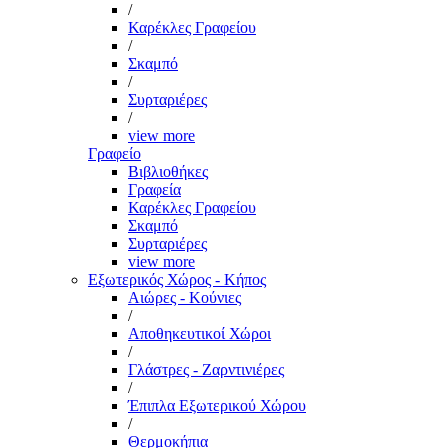
/
Καρέκλες Γραφείου
/
Σκαμπό
/
Συρταριέρες
/
view more
Γραφείο
Βιβλιοθήκες
Γραφεία
Καρέκλες Γραφείου
Σκαμπό
Συρταριέρες
view more
Εξωτερικός Χώρος - Κήπος
Αιώρες - Κούνιες
/
Αποθηκευτικοί Χώροι
/
Γλάστρες - Ζαρντινιέρες
/
Έπιπλα Εξωτερικού Χώρου
/
Θερμοκήπια