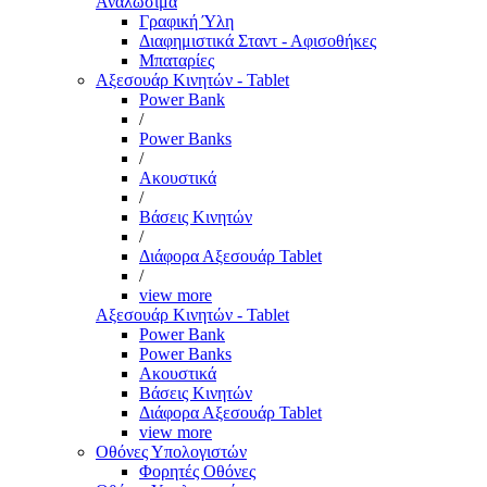
Αναλώσιμα
Γραφική Ύλη
Διαφημιστικά Σταντ - Αφισοθήκες
Μπαταρίες
Αξεσουάρ Κινητών - Tablet
Power Bank
/
Power Banks
/
Ακουστικά
/
Βάσεις Κινητών
/
Διάφορα Αξεσουάρ Tablet
/
view more
Αξεσουάρ Κινητών - Tablet
Power Bank
Power Banks
Ακουστικά
Βάσεις Κινητών
Διάφορα Αξεσουάρ Tablet
view more
Οθόνες Υπολογιστών
Φορητές Οθόνες