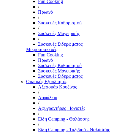
Fun Cooking
/
Πρωινό
/
Συσκευές Καθαρισμού
/
Συσκευές Μαγειρικής
/
Συσκευές Σιδερώματος
Μικροσυσκευές
Fun Cooking
Πρωινό
Συσκευές Καθαρισμού
Συσκευές Μαγειρικής
Συσκευές Σιδερώματος
Οικιακός Εξοπλισμός
Αξεσουάρ Κουζίνας
/
Ασφάλεια
/
Αφυγραντήρες - Ιονιστές
/
Είδη Camping - Θαλάσσης
/
Είδη Camping - Ταξιδιού - Θαλάσσης