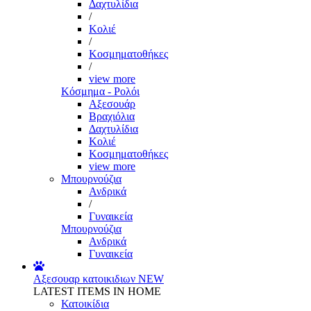
Δαχτυλίδια
/
Κολιέ
/
Κοσμηματοθήκες
/
view more
Κόσμημα - Ρολόι
Αξεσουάρ
Βραχιόλια
Δαχτυλίδια
Κολιέ
Κοσμηματοθήκες
view more
Μπουρνούζια
Ανδρικά
/
Γυναικεία
Μπουρνούζια
Ανδρικά
Γυναικεία
Αξεσουαρ κατοικιδιων
NEW
LATEST ITEMS IN HOME
Κατοικίδια