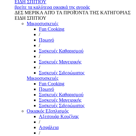
ΕΙΔΗ ΣΠΙΤΙΟΥ
βρείτε τα καλύτερα οικιακά της αγοράς
ΔΕΣ ΜΕΡΙΚΑ ΑΠΌ ΤΑ ΠΡΟΪΌΝΤΑ ΤΗΣ ΚΑΤΗΓΟΡΙΑΣ
ΕΙΔΗ ΣΠΙΤΙΟΥ
Μικροσυσκευές
Fun Cooking
/
Πρωινό
/
Συσκευές Καθαρισμού
/
Συσκευές Μαγειρικής
/
Συσκευές Σιδερώματος
Μικροσυσκευές
Fun Cooking
Πρωινό
Συσκευές Καθαρισμού
Συσκευές Μαγειρικής
Συσκευές Σιδερώματος
Οικιακός Εξοπλισμός
Αξεσουάρ Κουζίνας
/
Ασφάλεια
/