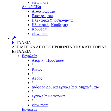
view more
Λευκά Είδη
Ανωστρώματα
Επιστρώματα
Ηλεκτρικά Υποστρώματα
Ηλεκτρικές Κουβέρτες
Κουβερλί
view more
ΕΡΓΑΛΕΙΑ
ΔΕΣ ΜΕΡΙΚΑ ΑΠΌ ΤΑ ΠΡΟΪΌΝΤΑ ΤΗΣ ΚΑΤΗΓΟΡΙΑΣ
ΕΡΓΑΛΕΙΑ
Εργαλεία
Aτομική Προστασία
/
Kήπος
/
Αέρας
/
Διάφορα Δομικά Εργαλεία & Μηχανήματα
/
Εργαλεία Ηλεκτρικά
/
view more
Εργαλεία