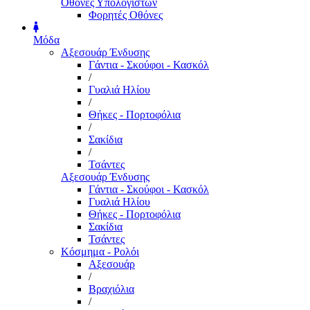
Οθόνες Υπολογιστών
Φορητές Οθόνες
Μόδα
Αξεσουάρ Ένδυσης
Γάντια - Σκούφοι - Κασκόλ
/
Γυαλιά Ηλίου
/
Θήκες - Πορτοφόλια
/
Σακίδια
/
Τσάντες
Αξεσουάρ Ένδυσης
Γάντια - Σκούφοι - Κασκόλ
Γυαλιά Ηλίου
Θήκες - Πορτοφόλια
Σακίδια
Τσάντες
Κόσμημα - Ρολόι
Αξεσουάρ
/
Βραχιόλια
/