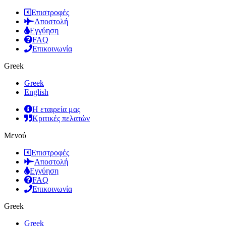
Επιστροφές
Αποστολή
Εγγύηση
FAQ
Επικοινωνία
Greek
Greek
English
Η εταιρεία μας
Κριτικές πελατών
Μενού
Επιστροφές
Αποστολή
Εγγύηση
FAQ
Επικοινωνία
Greek
Greek