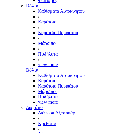
Φωτισμός
Βόλτα
Καθίσματα Αυτοκινήτου
/
Καρότσια
/
Καρότσια Περιπάτου
/
Μάρσιποι
/
Ποδήλατα
/
view more
Βόλτα
Καθίσματα Αυτοκινήτου
Καρότσια
Καρότσια Περιπάτου
Μάρσιποι
Ποδήλατα
view more
Δωμάτιο
Διάφορα Αξεσουάρ
/
Κρεβάτια
/