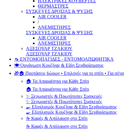
ΗΛΕΚΤΡΙΚΕΣ ΚΟΥΒΕΡΤΕΣ
ΘΕΡΜΑΣΤΡΕΣ
ΣΥΣΚΕΥΕΣ ΔΡΟΣΙΑΣ & ΨΥΞΗΣ
AIR COOLER
/
ΑΝΕΜΙΣΤΗΡΕΣ
ΣΥΣΚΕΥΕΣ ΔΡΟΣΙΑΣ & ΨΥΞΗΣ
AIR COOLER
ΑΝΕΜΙΣΤΗΡΕΣ
ΑΞΕΣΟΥΑΡ ΤΖΑΚΙΟΥ
ΑΞΕΣΟΥΑΡ ΤΖΑΚΙΟΥ
🦟 ΕΝΤΟΜΟΠΑΓΙΔΕΣ - ΕΝΤΟΜΟΑΠΩΘΗΤΙΚΑ
🍽️ Οργάνωση Κουζίνας & Είδη Σερβιρίσματος
🎁🏠 Προτάσεις δώρων • Επιλογές για το σπίτι • Για σένα
🏠 Τα Απαραίτητα για Κάθε Σπίτι
🏠 Τα Απαραίτητα για Κάθε Σπίτι
✨ Ξεχωριστές & Πρωτότυπες Συσκευές
✨ Ξεχωριστές & Πρωτότυπες Συσκευές
🍳 Εξοπλισμός Κουζίνας & Είδη Σερβιρίσματος
🍳 Εξοπλισμός Κουζίνας & Είδη Σερβιρίσματος
☕ Καφές & Απόλαυση στο Σπίτι
☕ Καφές & Απόλαυση στο Σπίτι