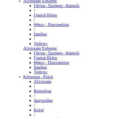
Αξεσουάρ Ένδυσης
Γάντια - Σκούφοι - Κασκόλ
/
Γυαλιά Ηλίου
/
Θήκες - Πορτοφόλια
/
Σακίδια
/
Τσάντες
Αξεσουάρ Ένδυσης
Γάντια - Σκούφοι - Κασκόλ
Γυαλιά Ηλίου
Θήκες - Πορτοφόλια
Σακίδια
Τσάντες
Κόσμημα - Ρολόι
Αξεσουάρ
/
Βραχιόλια
/
Δαχτυλίδια
/
Κολιέ
/