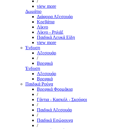
/
view more
Δωμάτιο
Διάφορα Αξεσουάρ
Κρεβάτια
Λίκνο
Λίκνο - Ρηλάξ
Παιδικά Λευκά Είδη
view more
Ένδυση
Αξεσουάρ
/
Βρεφικά
Ένδυση
Αξεσουάρ
Βρεφικά
Παιδικά Ρούχα
Βρεφικά Φορμάκια
/
Γάντια - Κασκόλ - Σκούφοι
/
Παιδικά Αξεσουάρ
/
Παιδικά Εσώρουχα
/