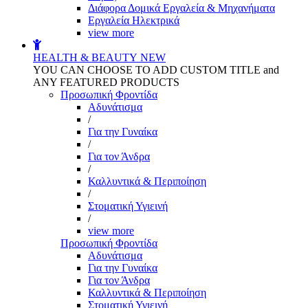
Διάφορα Δομικά Εργαλεία & Μηχανήματα
Εργαλεία Ηλεκτρικά
view more
HEALTH & BEAUTY
NEW
YOU CAN CHOOSE TO ADD CUSTOM TITLE and
ANY FEATURED PRODUCTS
Προσωπική Φροντίδα
Αδυνάτισμα
/
Για την Γυναίκα
/
Για τον Άνδρα
/
Καλλυντικά & Περιποίηση
/
Στοματική Υγιεινή
/
view more
Προσωπική Φροντίδα
Αδυνάτισμα
Για την Γυναίκα
Για τον Άνδρα
Καλλυντικά & Περιποίηση
Στοματική Υγιεινή