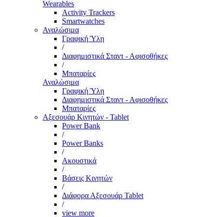
Wearables
Activity Trackers
Smartwatches
Αναλώσιμα
Γραφική Ύλη
/
Διαφημιστικά Σταντ - Αφισοθήκες
/
Μπαταρίες
Αναλώσιμα
Γραφική Ύλη
Διαφημιστικά Σταντ - Αφισοθήκες
Μπαταρίες
Αξεσουάρ Κινητών - Tablet
Power Bank
/
Power Banks
/
Ακουστικά
/
Βάσεις Κινητών
/
Διάφορα Αξεσουάρ Tablet
/
view more