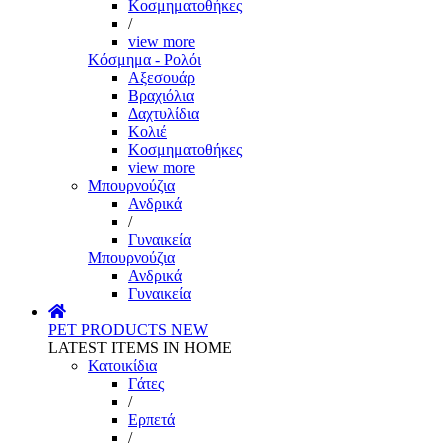
Κοσμηματοθήκες
/
view more
Κόσμημα - Ρολόι
Αξεσουάρ
Βραχιόλια
Δαχτυλίδια
Κολιέ
Κοσμηματοθήκες
view more
Μπουρνούζια
Ανδρικά
/
Γυναικεία
Μπουρνούζια
Ανδρικά
Γυναικεία
PET PRODUCTS
NEW
LATEST ITEMS IN HOME
Κατοικίδια
Γάτες
/
Ερπετά
/