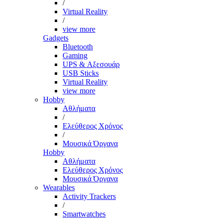
/
Virtual Reality
/
view more
Gadgets
Bluetooth
Gaming
UPS & Αξεσουάρ
USB Sticks
Virtual Reality
view more
Hobby
Αθλήματα
/
Ελεύθερος Χρόνος
/
Μουσικά Όργανα
Hobby
Αθλήματα
Ελεύθερος Χρόνος
Μουσικά Όργανα
Wearables
Activity Trackers
/
Smartwatches