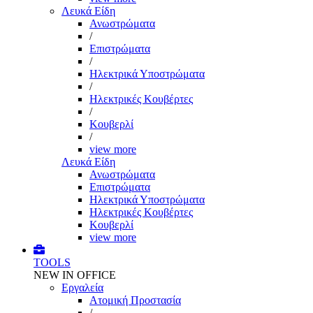
Λευκά Είδη
Ανωστρώματα
/
Επιστρώματα
/
Ηλεκτρικά Υποστρώματα
/
Ηλεκτρικές Κουβέρτες
/
Κουβερλί
/
view more
Λευκά Είδη
Ανωστρώματα
Επιστρώματα
Ηλεκτρικά Υποστρώματα
Ηλεκτρικές Κουβέρτες
Κουβερλί
view more
TOOLS
NEW IN OFFICE
Εργαλεία
Aτομική Προστασία
/