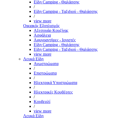
Είδη Camping - Θαλάσσης
/
Είδη Camping - Ταξιδιού - Θαλάσσης
/
view more
Οικιακός Εξοπλισμός
Αξεσουάρ Κουζίνας
Ασφάλεια
Αφυγραντήρες - Ιονιστές
Είδη Camping - Θαλάσσης
Είδη Camping - Ταξιδιού - Θαλάσσης
view more
Λευκά Είδη
Ανωστρώματα
/
Επιστρώματα
/
Ηλεκτρικά Υποστρώματα
/
Ηλεκτρικές Κουβέρτες
/
Κουβερλί
/
view more
Λευκά Είδη