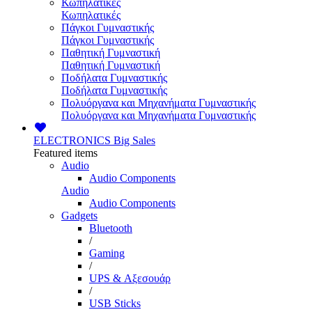
Κωπηλατικές
Κωπηλατικές
Πάγκοι Γυμναστικής
Πάγκοι Γυμναστικής
Παθητική Γυμναστική
Παθητική Γυμναστική
Ποδήλατα Γυμναστικής
Ποδήλατα Γυμναστικής
Πολυόργανα και Μηχανήματα Γυμναστικής
Πολυόργανα και Μηχανήματα Γυμναστικής
ELECTRONICS
Big Sales
Featured items
Audio
Audio Components
Audio
Audio Components
Gadgets
Bluetooth
/
Gaming
/
UPS & Αξεσουάρ
/
USB Sticks