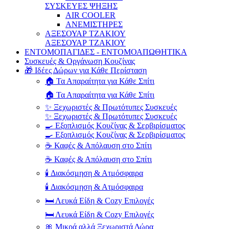
ΣΥΣΚΕΥΕΣ ΨΗΞΗΣ
AIR COOLER
ΑΝΕΜΙΣΤΗΡΕΣ
ΑΞΕΣΟΥΑΡ ΤΖΑΚΙΟΥ
ΑΞΕΣΟΥΑΡ ΤΖΑΚΙΟΥ
ΕΝΤΟΜΟΠΑΓΙΔΕΣ - ΕΝΤΟΜΟΑΠΩΘΗΤΙΚΑ
Συσκευές & Οργάνωση Κουζίνας
🎁 Ιδέες Δώρων για Κάθε Περίσταση
🏠 Τα Απαραίτητα για Κάθε Σπίτι
🏠 Τα Απαραίτητα για Κάθε Σπίτι
✨ Ξεχωριστές & Πρωτότυπες Συσκευές
✨ Ξεχωριστές & Πρωτότυπες Συσκευές
🍳 Εξοπλισμός Κουζίνας & Σερβιρίσματος
🍳 Εξοπλισμός Κουζίνας & Σερβιρίσματος
☕ Καφές & Απόλαυση στο Σπίτι
☕ Καφές & Απόλαυση στο Σπίτι
🕯️ Διακόσμηση & Ατμόσφαιρα
🕯️ Διακόσμηση & Ατμόσφαιρα
🛏️ Λευκά Είδη & Cozy Επιλογές
🛏️ Λευκά Είδη & Cozy Επιλογές
🎀 Μικρά αλλά Ξεχωριστά Δώρα