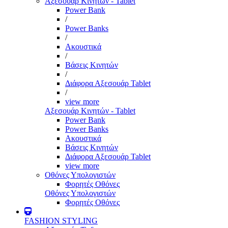
Αξεσουάρ Κινητών - Tablet
Power Bank
/
Power Banks
/
Ακουστικά
/
Βάσεις Κινητών
/
Διάφορα Αξεσουάρ Tablet
/
view more
Αξεσουάρ Κινητών - Tablet
Power Bank
Power Banks
Ακουστικά
Βάσεις Κινητών
Διάφορα Αξεσουάρ Tablet
view more
Οθόνες Υπολογιστών
Φορητές Οθόνες
Οθόνες Υπολογιστών
Φορητές Οθόνες
FASHION STYLING