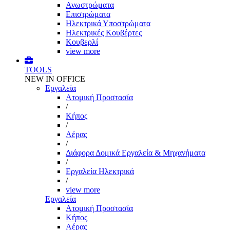
Ανωστρώματα
Επιστρώματα
Ηλεκτρικά Υποστρώματα
Ηλεκτρικές Κουβέρτες
Κουβερλί
view more
TOOLS
NEW IN OFFICE
Εργαλεία
Aτομική Προστασία
/
Kήπος
/
Αέρας
/
Διάφορα Δομικά Εργαλεία & Μηχανήματα
/
Εργαλεία Ηλεκτρικά
/
view more
Εργαλεία
Aτομική Προστασία
Kήπος
Αέρας