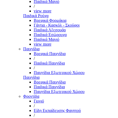
Παιδικά Μαγιό
/
view more
Παιδικά Ρούχα
Βρεφικά Φορμάκια
Γάντια - Κασκόλ - Σκούφοι
Παιδικά Αξεσουάρ
Παιδικά Εσώρουχα
Παιδικά Μαγιό
view more
Παιχνίδια
Βρεφικά Παιχνίδια
/
Παιδικά Παιχνίδια
/
Παιχνίδια Εξωτερικού Χώρου
Παιχνίδια
Βρεφικά Παιχνίδια
Παιδικά Παιχνίδια
Παιχνίδια Εξωτερικού Χώρου
Φροντίδα
Γιογιό
/
Είδη Εκπαίδευσης Φαγητού
/