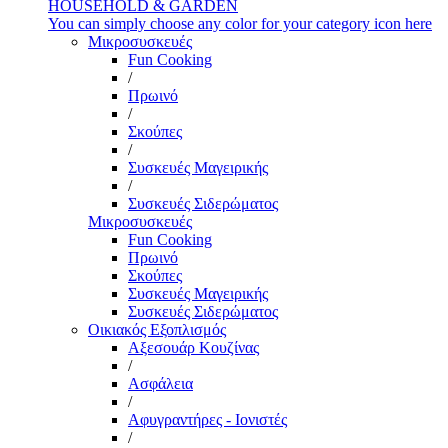
HOUSEHOLD & GARDEN
You can simply choose any color for your category icon here
Μικροσυσκευές
Fun Cooking
/
Πρωινό
/
Σκούπες
/
Συσκευές Μαγειρικής
/
Συσκευές Σιδερώματος
Μικροσυσκευές
Fun Cooking
Πρωινό
Σκούπες
Συσκευές Μαγειρικής
Συσκευές Σιδερώματος
Οικιακός Εξοπλισμός
Αξεσουάρ Κουζίνας
/
Ασφάλεια
/
Αφυγραντήρες - Ιονιστές
/