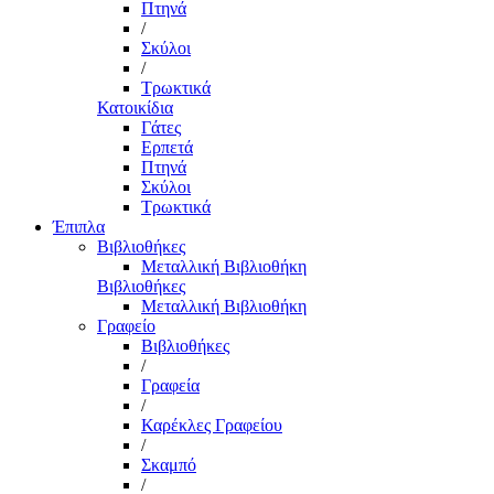
Πτηνά
/
Σκύλοι
/
Τρωκτικά
Κατοικίδια
Γάτες
Ερπετά
Πτηνά
Σκύλοι
Τρωκτικά
Έπιπλα
Βιβλιοθήκες
Μεταλλική Βιβλιοθήκη
Βιβλιοθήκες
Μεταλλική Βιβλιοθήκη
Γραφείο
Βιβλιοθήκες
/
Γραφεία
/
Καρέκλες Γραφείου
/
Σκαμπό
/