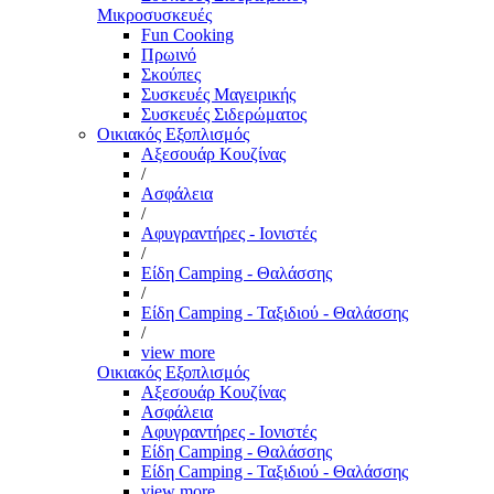
Μικροσυσκευές
Fun Cooking
Πρωινό
Σκούπες
Συσκευές Μαγειρικής
Συσκευές Σιδερώματος
Οικιακός Εξοπλισμός
Αξεσουάρ Κουζίνας
/
Ασφάλεια
/
Αφυγραντήρες - Ιονιστές
/
Είδη Camping - Θαλάσσης
/
Είδη Camping - Ταξιδιού - Θαλάσσης
/
view more
Οικιακός Εξοπλισμός
Αξεσουάρ Κουζίνας
Ασφάλεια
Αφυγραντήρες - Ιονιστές
Είδη Camping - Θαλάσσης
Είδη Camping - Ταξιδιού - Θαλάσσης
view more