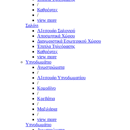
/
Καθρέφτες
/
view more
Σαλόνι
Αξεσουάρ Σαλονιού
Αποσμητικά Χώρου
Διαχωριστικά Εσωτερικού Χώρου
Έπιπλα Τηλεόρασης
Καθρέφτες
view more
Υπνοδωμάτιο
Ανωστρώματα
/
Αξεσουάρ Υπνοδωματίου
/
Κομοδίνο
/
Κρεβάτια
/
Μαξιλάρια
/
view more
Υπνοδωμάτιο
Ανωστρώματα