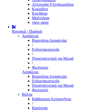
Αξεσουάρ Υπνοδωματίου
Κομοδίνο
Κρεβάτια
Μαξιλάρια
view more
Βρεφικά - Παιδικά
Ασφάλεια
Βραχιόλια Ασφαλείας
/
Ενδοεπικοινωνία
/
Προστατευτικά για Μωρά
/
Φωτισμός
Ασφάλεια
Βραχιόλια Ασφαλείας
Ενδοεπικοινωνία
Προστατευτικά για Μωρά
Φωτισμός
Βόλτα
Καθίσματα Αυτοκινήτου
/
Καρότσια