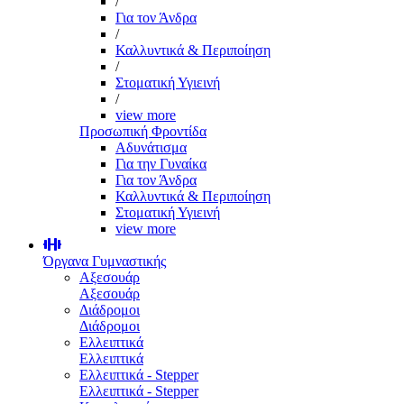
/
Για τον Άνδρα
/
Καλλυντικά & Περιποίηση
/
Στοματική Υγιεινή
/
view more
Προσωπική Φροντίδα
Αδυνάτισμα
Για την Γυναίκα
Για τον Άνδρα
Καλλυντικά & Περιποίηση
Στοματική Υγιεινή
view more
Όργανα Γυμναστικής
Αξεσουάρ
Αξεσουάρ
Διάδρομοι
Διάδρομοι
Ελλειπτικά
Ελλειπτικά
Ελλειπτικά - Stepper
Ελλειπτικά - Stepper