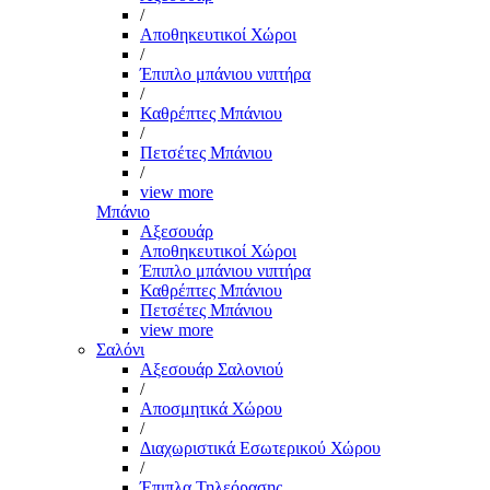
/
Αποθηκευτικοί Χώροι
/
Έπιπλο μπάνιου νιπτήρα
/
Καθρέπτες Μπάνιου
/
Πετσέτες Μπάνιου
/
view more
Μπάνιο
Αξεσουάρ
Αποθηκευτικοί Χώροι
Έπιπλο μπάνιου νιπτήρα
Καθρέπτες Μπάνιου
Πετσέτες Μπάνιου
view more
Σαλόνι
Αξεσουάρ Σαλονιού
/
Αποσμητικά Χώρου
/
Διαχωριστικά Εσωτερικού Χώρου
/
Έπιπλα Τηλεόρασης