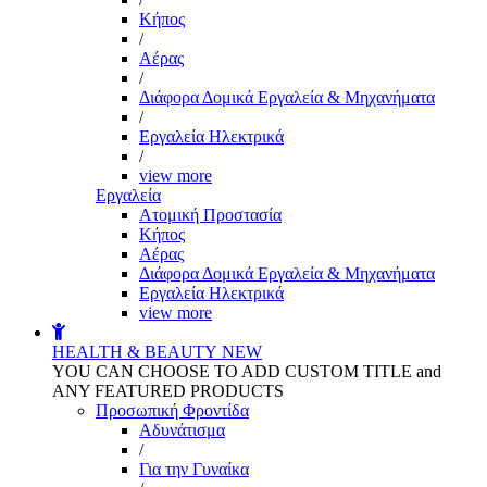
Kήπος
/
Αέρας
/
Διάφορα Δομικά Εργαλεία & Μηχανήματα
/
Εργαλεία Ηλεκτρικά
/
view more
Εργαλεία
Aτομική Προστασία
Kήπος
Αέρας
Διάφορα Δομικά Εργαλεία & Μηχανήματα
Εργαλεία Ηλεκτρικά
view more
HEALTH & BEAUTY
NEW
YOU CAN CHOOSE TO ADD CUSTOM TITLE and
ANY FEATURED PRODUCTS
Προσωπική Φροντίδα
Αδυνάτισμα
/
Για την Γυναίκα