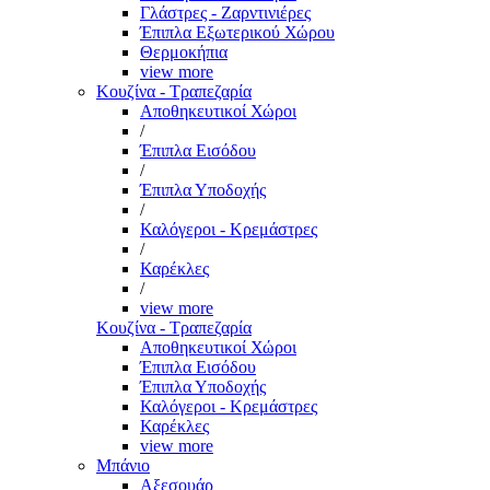
Γλάστρες - Ζαρντινιέρες
Έπιπλα Εξωτερικού Χώρου
Θερμοκήπια
view more
Κουζίνα - Τραπεζαρία
Αποθηκευτικοί Χώροι
/
Έπιπλα Εισόδου
/
Έπιπλα Υποδοχής
/
Καλόγεροι - Κρεμάστρες
/
Καρέκλες
/
view more
Κουζίνα - Τραπεζαρία
Αποθηκευτικοί Χώροι
Έπιπλα Εισόδου
Έπιπλα Υποδοχής
Καλόγεροι - Κρεμάστρες
Καρέκλες
view more
Μπάνιο
Αξεσουάρ