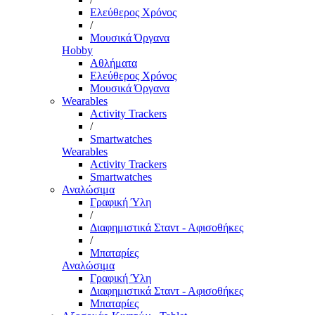
Ελεύθερος Χρόνος
/
Μουσικά Όργανα
Hobby
Αθλήματα
Ελεύθερος Χρόνος
Μουσικά Όργανα
Wearables
Activity Trackers
/
Smartwatches
Wearables
Activity Trackers
Smartwatches
Αναλώσιμα
Γραφική Ύλη
/
Διαφημιστικά Σταντ - Αφισοθήκες
/
Μπαταρίες
Αναλώσιμα
Γραφική Ύλη
Διαφημιστικά Σταντ - Αφισοθήκες
Μπαταρίες