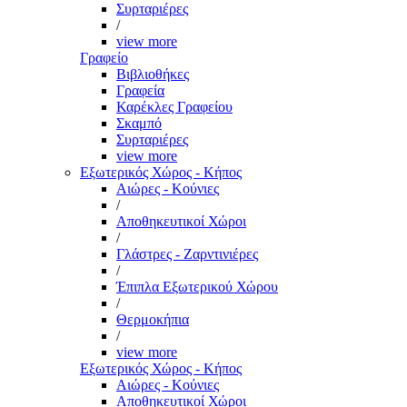
Συρταριέρες
/
view more
Γραφείο
Βιβλιοθήκες
Γραφεία
Καρέκλες Γραφείου
Σκαμπό
Συρταριέρες
view more
Εξωτερικός Χώρος - Κήπος
Αιώρες - Κούνιες
/
Αποθηκευτικοί Χώροι
/
Γλάστρες - Ζαρντινιέρες
/
Έπιπλα Εξωτερικού Χώρου
/
Θερμοκήπια
/
view more
Εξωτερικός Χώρος - Κήπος
Αιώρες - Κούνιες
Αποθηκευτικοί Χώροι