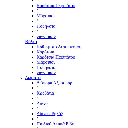
/
Καρότσια Περιπάτου
/
Μάρσιποι
/
Ποδήλατα
/
view more
Βόλτα
Καθίσματα Αυτοκινήτου
Καρότσια
Καρότσια Περιπάτου
Μάρσιποι
Ποδήλατα
view more
Δωμάτιο
Διάφορα Αξεσουάρ
/
Κρεβάτια
/
Λίκνο
/
Λίκνο - Ρηλάξ
/
Παιδικά Λευκά Είδη