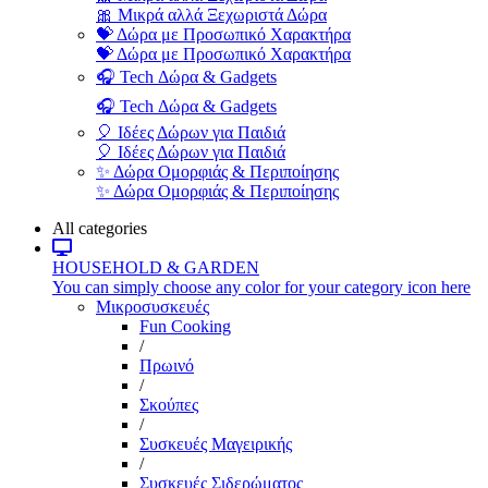
🎀 Μικρά αλλά Ξεχωριστά Δώρα
💝 Δώρα με Προσωπικό Χαρακτήρα
💝 Δώρα με Προσωπικό Χαρακτήρα
🎧 Tech Δώρα & Gadgets
🎧 Tech Δώρα & Gadgets
🎈 Ιδέες Δώρων για Παιδιά
🎈 Ιδέες Δώρων για Παιδιά
✨ Δώρα Ομορφιάς & Περιποίησης
✨ Δώρα Ομορφιάς & Περιποίησης
All categories
HOUSEHOLD & GARDEN
You can simply choose any color for your category icon here
Μικροσυσκευές
Fun Cooking
/
Πρωινό
/
Σκούπες
/
Συσκευές Μαγειρικής
/
Συσκευές Σιδερώματος