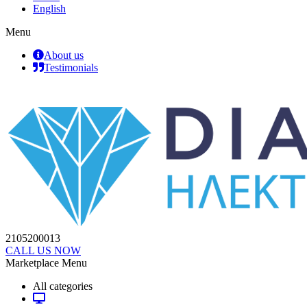
English
Menu
About us
Testimonials
2105200013
CALL US NOW
Marketplace Menu
All categories