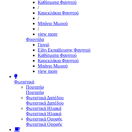
Καθίσματα Φαγητού
/
Καρεκλάκια Φαγητού
/
Μπάνιο Μωρού
/
view more
Φροντίδα
Γιογιό
Είδη Εκπαίδευσης Φαγητού
Καθίσματα Φαγητού
Καρεκλάκια Φαγητού
Μπάνιο Μωρού
view more
Φωτιστικά
Πορτατίφ
Πορτατίφ
Φωτιστικά Δαπέδου
Φωτιστικά Δαπέδου
Φωτιστικά Ηλιακά
Φωτιστικά Ηλιακά
Φωτιστικά Οροφής
Φωτιστικά Οροφής