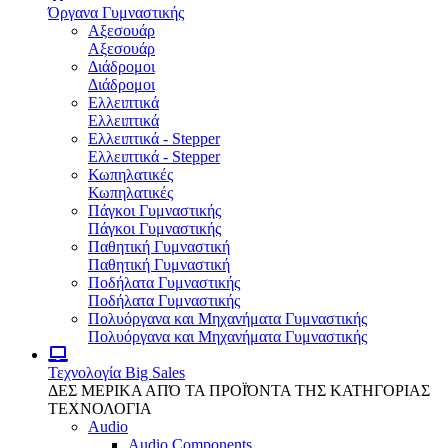
Όργανα Γυμναστικής
Αξεσουάρ
Αξεσουάρ
Διάδρομοι
Διάδρομοι
Ελλειπτικά
Ελλειπτικά
Ελλειπτικά - Stepper
Ελλειπτικά - Stepper
Κωπηλατικές
Κωπηλατικές
Πάγκοι Γυμναστικής
Πάγκοι Γυμναστικής
Παθητική Γυμναστική
Παθητική Γυμναστική
Ποδήλατα Γυμναστικής
Ποδήλατα Γυμναστικής
Πολυόργανα και Μηχανήματα Γυμναστικής
Πολυόργανα και Μηχανήματα Γυμναστικής
Τεχνολογία
Big Sales
ΔΕΣ ΜΕΡΙΚΑ ΑΠΌ ΤΑ ΠΡΟΪΌΝΤΑ ΤΗΣ ΚΑΤΗΓΟΡΙΑΣ
ΤΕΧΝΟΛΟΓΙΑ
Audio
Audio Components