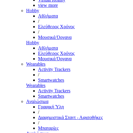
view more
Hobby
Αθλήματα
/
Ελεύθερος Χρόνος
/
Μουσικά Όργανα
Hobby
Αθλήματα
Ελεύθερος Χρόνος
Μουσικά Όργανα
Wearables
Activity Trackers
/
Smartwatches
Wearables
Activity Trackers
Smartwatches
Αναλώσιμα
Γραφική Ύλη
/
Διαφημιστικά Σταντ - Αφισοθήκες
/
Μπαταρίες