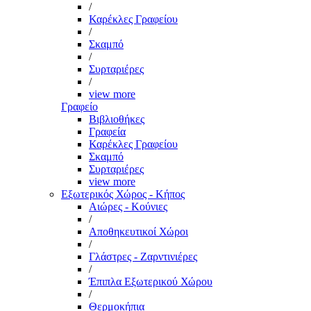
/
Καρέκλες Γραφείου
/
Σκαμπό
/
Συρταριέρες
/
view more
Γραφείο
Βιβλιοθήκες
Γραφεία
Καρέκλες Γραφείου
Σκαμπό
Συρταριέρες
view more
Εξωτερικός Χώρος - Κήπος
Αιώρες - Κούνιες
/
Αποθηκευτικοί Χώροι
/
Γλάστρες - Ζαρντινιέρες
/
Έπιπλα Εξωτερικού Χώρου
/
Θερμοκήπια