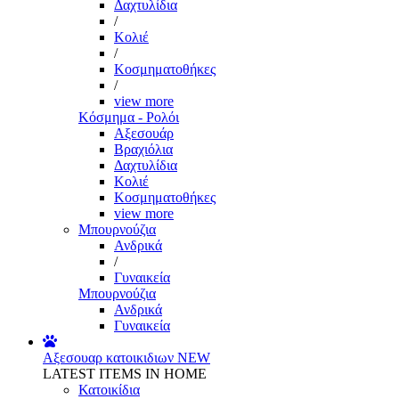
Δαχτυλίδια
/
Κολιέ
/
Κοσμηματοθήκες
/
view more
Κόσμημα - Ρολόι
Αξεσουάρ
Βραχιόλια
Δαχτυλίδια
Κολιέ
Κοσμηματοθήκες
view more
Μπουρνούζια
Ανδρικά
/
Γυναικεία
Μπουρνούζια
Ανδρικά
Γυναικεία
Αξεσουαρ κατοικιδιων
NEW
LATEST ITEMS IN HOME
Κατοικίδια