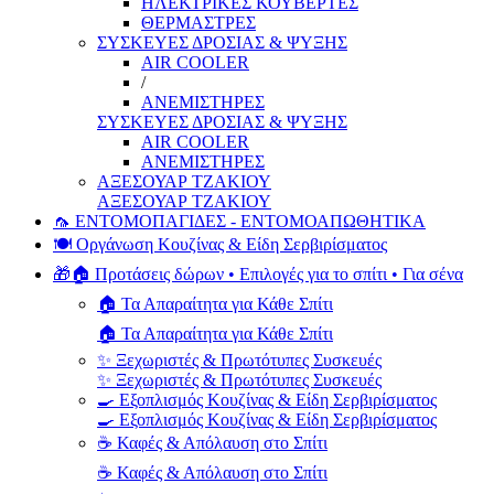
ΗΛΕΚΤΡΙΚΕΣ ΚΟΥΒΕΡΤΕΣ
ΘΕΡΜΑΣΤΡΕΣ
ΣΥΣΚΕΥΕΣ ΔΡΟΣΙΑΣ & ΨΥΞΗΣ
AIR COOLER
/
ΑΝΕΜΙΣΤΗΡΕΣ
ΣΥΣΚΕΥΕΣ ΔΡΟΣΙΑΣ & ΨΥΞΗΣ
AIR COOLER
ΑΝΕΜΙΣΤΗΡΕΣ
ΑΞΕΣΟΥΑΡ ΤΖΑΚΙΟΥ
ΑΞΕΣΟΥΑΡ ΤΖΑΚΙΟΥ
🦟 ΕΝΤΟΜΟΠΑΓΙΔΕΣ - ΕΝΤΟΜΟΑΠΩΘΗΤΙΚΑ
🍽️ Οργάνωση Κουζίνας & Είδη Σερβιρίσματος
🎁🏠 Προτάσεις δώρων • Επιλογές για το σπίτι • Για σένα
🏠 Τα Απαραίτητα για Κάθε Σπίτι
🏠 Τα Απαραίτητα για Κάθε Σπίτι
✨ Ξεχωριστές & Πρωτότυπες Συσκευές
✨ Ξεχωριστές & Πρωτότυπες Συσκευές
🍳 Εξοπλισμός Κουζίνας & Είδη Σερβιρίσματος
🍳 Εξοπλισμός Κουζίνας & Είδη Σερβιρίσματος
☕ Καφές & Απόλαυση στο Σπίτι
☕ Καφές & Απόλαυση στο Σπίτι