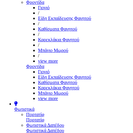
Φροντίδα
Γιογιό
/
Είδη Εκπαίδευσης Φαγητού
/
Καθίσματα Φαγητού
/
Καρεκλάκια Φαγητού
/
Μπάνιο Μωρού
/
view more
Φροντίδα
Γιογιό
Είδη Εκπαίδευσης Φαγητού
Καθίσματα Φαγητού
Καρεκλάκια Φαγητού
Μπάνιο Μωρού
view more
Φωτιστικά
Πορτατίφ
Πορτατίφ
Φωτιστικά Δαπέδου
Φωτιστικά Δαπέδου