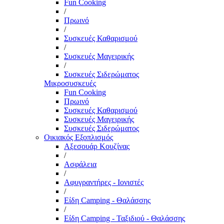
Fun Cooking
/
Πρωινό
/
Συσκευές Καθαρισμού
/
Συσκευές Μαγειρικής
/
Συσκευές Σιδερώματος
Μικροσυσκευές
Fun Cooking
Πρωινό
Συσκευές Καθαρισμού
Συσκευές Μαγειρικής
Συσκευές Σιδερώματος
Οικιακός Εξοπλισμός
Αξεσουάρ Κουζίνας
/
Ασφάλεια
/
Αφυγραντήρες - Ιονιστές
/
Είδη Camping - Θαλάσσης
/
Είδη Camping - Ταξιδιού - Θαλάσσης