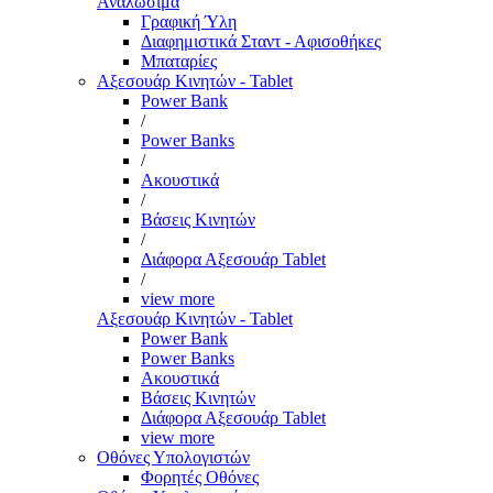
Αναλώσιμα
Γραφική Ύλη
Διαφημιστικά Σταντ - Αφισοθήκες
Μπαταρίες
Αξεσουάρ Κινητών - Tablet
Power Bank
/
Power Banks
/
Ακουστικά
/
Βάσεις Κινητών
/
Διάφορα Αξεσουάρ Tablet
/
view more
Αξεσουάρ Κινητών - Tablet
Power Bank
Power Banks
Ακουστικά
Βάσεις Κινητών
Διάφορα Αξεσουάρ Tablet
view more
Οθόνες Υπολογιστών
Φορητές Οθόνες