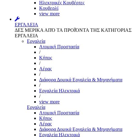
Ηλεκτρικές Κουβέρτες
Κουβερλί
view more
ΕΡΓΑΛΕΙΑ
ΔΕΣ ΜΕΡΙΚΑ ΑΠΌ ΤΑ ΠΡΟΪΌΝΤΑ ΤΗΣ ΚΑΤΗΓΟΡΙΑΣ
ΕΡΓΑΛΕΙΑ
Εργαλεία
Aτομική Προστασία
/
Kήπος
/
Αέρας
/
Διάφορα Δομικά Εργαλεία & Μηχανήματα
/
Εργαλεία Ηλεκτρικά
/
view more
Εργαλεία
Aτομική Προστασία
Kήπος
Αέρας
Διάφορα Δομικά Εργαλεία & Μηχανήματα
Εργαλεία Ηλεκτρικά