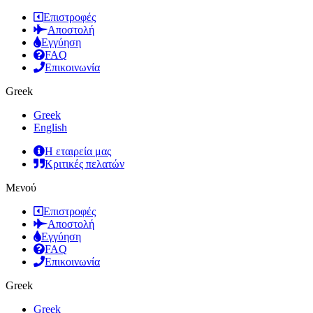
Επιστροφές
Αποστολή
Εγγύηση
FAQ
Επικοινωνία
Greek
Greek
English
Η εταιρεία μας
Κριτικές πελατών
Μενού
Επιστροφές
Αποστολή
Εγγύηση
FAQ
Επικοινωνία
Greek
Greek