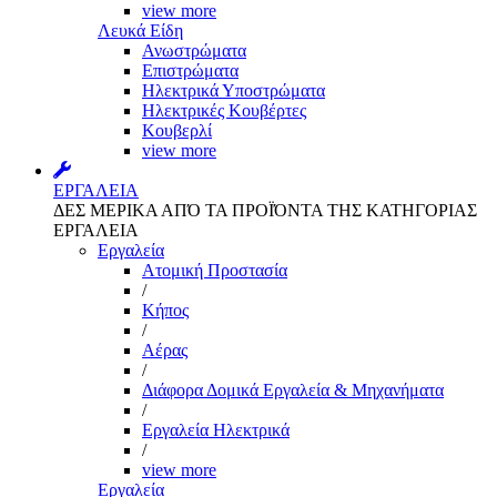
view more
Λευκά Είδη
Ανωστρώματα
Επιστρώματα
Ηλεκτρικά Υποστρώματα
Ηλεκτρικές Κουβέρτες
Κουβερλί
view more
ΕΡΓΑΛΕΙΑ
ΔΕΣ ΜΕΡΙΚΑ ΑΠΌ ΤΑ ΠΡΟΪΌΝΤΑ ΤΗΣ ΚΑΤΗΓΟΡΙΑΣ
ΕΡΓΑΛΕΙΑ
Εργαλεία
Aτομική Προστασία
/
Kήπος
/
Αέρας
/
Διάφορα Δομικά Εργαλεία & Μηχανήματα
/
Εργαλεία Ηλεκτρικά
/
view more
Εργαλεία