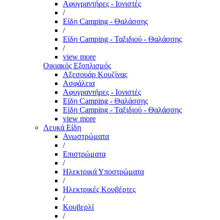
Αφυγραντήρες - Ιονιστές
/
Είδη Camping - Θαλάσσης
/
Είδη Camping - Ταξιδιού - Θαλάσσης
/
view more
Οικιακός Εξοπλισμός
Αξεσουάρ Κουζίνας
Ασφάλεια
Αφυγραντήρες - Ιονιστές
Είδη Camping - Θαλάσσης
Είδη Camping - Ταξιδιού - Θαλάσσης
view more
Λευκά Είδη
Ανωστρώματα
/
Επιστρώματα
/
Ηλεκτρικά Υποστρώματα
/
Ηλεκτρικές Κουβέρτες
/
Κουβερλί
/