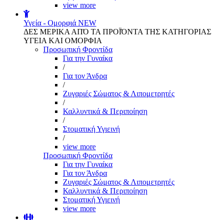
view more
Υγεία - Ομορφιά
NEW
ΔΕΣ ΜΕΡΙΚΑ ΑΠΌ ΤΑ ΠΡΟΪΌΝΤΑ ΤΗΣ ΚΑΤΗΓΟΡΙΑΣ
ΥΓΕΙΑ ΚΑΙ ΟΜΟΡΦΙΑ
Προσωπική Φροντίδα
Για την Γυναίκα
/
Για τον Άνδρα
/
Ζυγαριές Σώματος & Λιπομετρητές
/
Καλλυντικά & Περιποίηση
/
Στοματική Υγιεινή
/
view more
Προσωπική Φροντίδα
Για την Γυναίκα
Για τον Άνδρα
Ζυγαριές Σώματος & Λιπομετρητές
Καλλυντικά & Περιποίηση
Στοματική Υγιεινή
view more