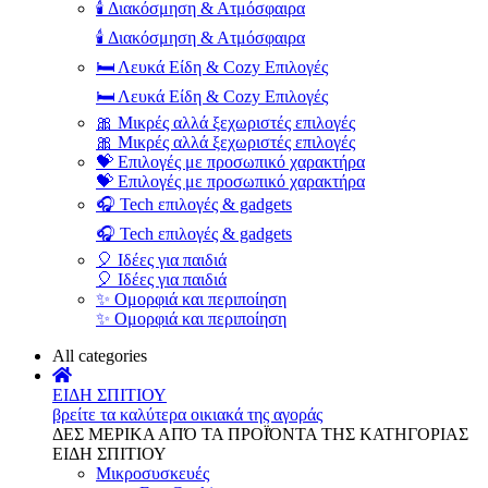
🕯️ Διακόσμηση & Ατμόσφαιρα
🕯️ Διακόσμηση & Ατμόσφαιρα
🛏️ Λευκά Είδη & Cozy Επιλογές
🛏️ Λευκά Είδη & Cozy Επιλογές
🎀 Μικρές αλλά ξεχωριστές επιλογές
🎀 Μικρές αλλά ξεχωριστές επιλογές
💝 Επιλογές με προσωπικό χαρακτήρα
💝 Επιλογές με προσωπικό χαρακτήρα
🎧 Tech επιλογές & gadgets
🎧 Tech επιλογές & gadgets
🎈 Ιδέες για παιδιά
🎈 Ιδέες για παιδιά
✨ Ομορφιά και περιποίηση
✨ Ομορφιά και περιποίηση
All categories
ΕΙΔΗ ΣΠΙΤΙΟΥ
βρείτε τα καλύτερα οικιακά της αγοράς
ΔΕΣ ΜΕΡΙΚΑ ΑΠΌ ΤΑ ΠΡΟΪΌΝΤΑ ΤΗΣ ΚΑΤΗΓΟΡΙΑΣ
ΕΙΔΗ ΣΠΙΤΙΟΥ
Μικροσυσκευές