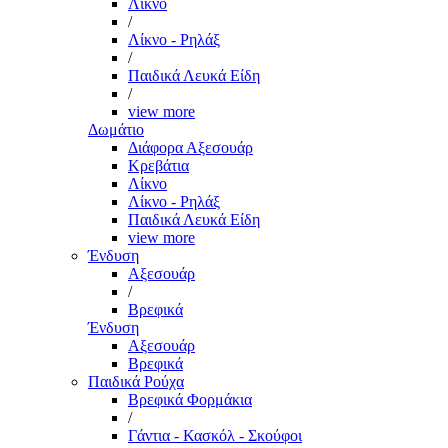
Λίκνο
/
Λίκνο - Ρηλάξ
/
Παιδικά Λευκά Είδη
/
view more
Δωμάτιο
Διάφορα Αξεσουάρ
Κρεβάτια
Λίκνο
Λίκνο - Ρηλάξ
Παιδικά Λευκά Είδη
view more
Ένδυση
Αξεσουάρ
/
Βρεφικά
Ένδυση
Αξεσουάρ
Βρεφικά
Παιδικά Ρούχα
Βρεφικά Φορμάκια
/
Γάντια - Κασκόλ - Σκούφοι