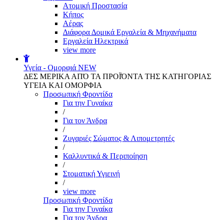
Aτομική Προστασία
Kήπος
Αέρας
Διάφορα Δομικά Εργαλεία & Μηχανήματα
Εργαλεία Ηλεκτρικά
view more
Υγεία - Ομορφιά
NEW
ΔΕΣ ΜΕΡΙΚΑ ΑΠΌ ΤΑ ΠΡΟΪΌΝΤΑ ΤΗΣ ΚΑΤΗΓΟΡΙΑΣ
ΥΓΕΙΑ ΚΑΙ ΟΜΟΡΦΙΑ
Προσωπική Φροντίδα
Για την Γυναίκα
/
Για τον Άνδρα
/
Ζυγαριές Σώματος & Λιπομετρητές
/
Καλλυντικά & Περιποίηση
/
Στοματική Υγιεινή
/
view more
Προσωπική Φροντίδα
Για την Γυναίκα
Για τον Άνδρα