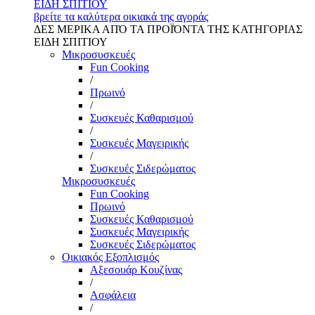
ΕΙΔΗ ΣΠΙΤΙΟΥ
βρείτε τα καλύτερα οικιακά της αγοράς
ΔΕΣ ΜΕΡΙΚΑ ΑΠΌ ΤΑ ΠΡΟΪΌΝΤΑ ΤΗΣ ΚΑΤΗΓΟΡΙΑΣ
ΕΙΔΗ ΣΠΙΤΙΟΥ
Μικροσυσκευές
Fun Cooking
/
Πρωινό
/
Συσκευές Καθαρισμού
/
Συσκευές Μαγειρικής
/
Συσκευές Σιδερώματος
Μικροσυσκευές
Fun Cooking
Πρωινό
Συσκευές Καθαρισμού
Συσκευές Μαγειρικής
Συσκευές Σιδερώματος
Οικιακός Εξοπλισμός
Αξεσουάρ Κουζίνας
/
Ασφάλεια
/