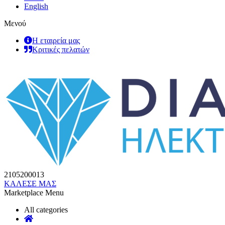
English
Μενού
Η εταιρεία μας
Κριτικές πελατών
2105200013
ΚΑΛΕΣΕ ΜΑΣ
Marketplace Menu
All categories