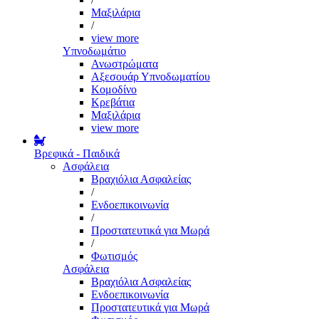
Μαξιλάρια
/
view more
Υπνοδωμάτιο
Ανωστρώματα
Αξεσουάρ Υπνοδωματίου
Κομοδίνο
Κρεβάτια
Μαξιλάρια
view more
Βρεφικά - Παιδικά
Ασφάλεια
Βραχιόλια Ασφαλείας
/
Ενδοεπικοινωνία
/
Προστατευτικά για Μωρά
/
Φωτισμός
Ασφάλεια
Βραχιόλια Ασφαλείας
Ενδοεπικοινωνία
Προστατευτικά για Μωρά