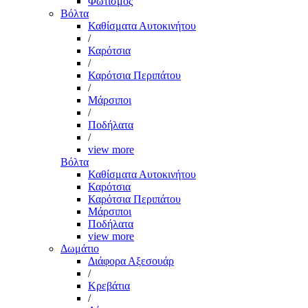
Φωτισμός
Βόλτα
Καθίσματα Αυτοκινήτου
/
Καρότσια
/
Καρότσια Περιπάτου
/
Μάρσιποι
/
Ποδήλατα
/
view more
Βόλτα
Καθίσματα Αυτοκινήτου
Καρότσια
Καρότσια Περιπάτου
Μάρσιποι
Ποδήλατα
view more
Δωμάτιο
Διάφορα Αξεσουάρ
/
Κρεβάτια
/