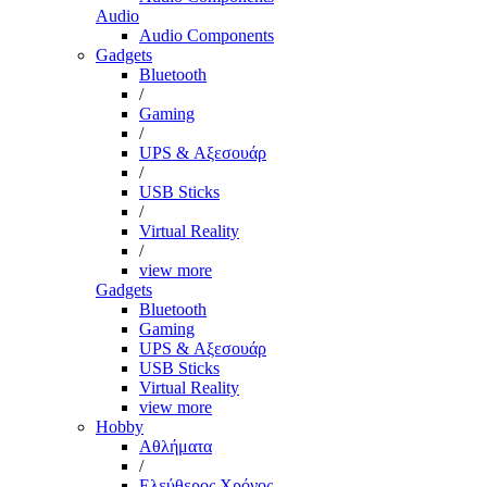
Audio
Audio Components
Gadgets
Bluetooth
/
Gaming
/
UPS & Αξεσουάρ
/
USB Sticks
/
Virtual Reality
/
view more
Gadgets
Bluetooth
Gaming
UPS & Αξεσουάρ
USB Sticks
Virtual Reality
view more
Hobby
Αθλήματα
/
Ελεύθερος Χρόνος