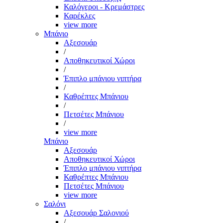
Καλόγεροι - Κρεμάστρες
Καρέκλες
view more
Μπάνιο
Αξεσουάρ
/
Αποθηκευτικοί Χώροι
/
Έπιπλο μπάνιου νιπτήρα
/
Καθρέπτες Μπάνιου
/
Πετσέτες Μπάνιου
/
view more
Μπάνιο
Αξεσουάρ
Αποθηκευτικοί Χώροι
Έπιπλο μπάνιου νιπτήρα
Καθρέπτες Μπάνιου
Πετσέτες Μπάνιου
view more
Σαλόνι
Αξεσουάρ Σαλονιού
/