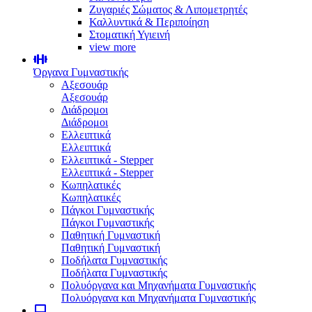
Ζυγαριές Σώματος & Λιπομετρητές
Καλλυντικά & Περιποίηση
Στοματική Υγιεινή
view more
Όργανα Γυμναστικής
Αξεσουάρ
Αξεσουάρ
Διάδρομοι
Διάδρομοι
Ελλειπτικά
Ελλειπτικά
Ελλειπτικά - Stepper
Ελλειπτικά - Stepper
Κωπηλατικές
Κωπηλατικές
Πάγκοι Γυμναστικής
Πάγκοι Γυμναστικής
Παθητική Γυμναστική
Παθητική Γυμναστική
Ποδήλατα Γυμναστικής
Ποδήλατα Γυμναστικής
Πολυόργανα και Μηχανήματα Γυμναστικής
Πολυόργανα και Μηχανήματα Γυμναστικής