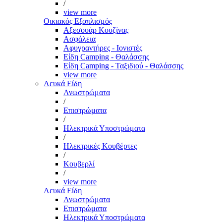
/
view more
Οικιακός Εξοπλισμός
Αξεσουάρ Κουζίνας
Ασφάλεια
Αφυγραντήρες - Ιονιστές
Είδη Camping - Θαλάσσης
Είδη Camping - Ταξιδιού - Θαλάσσης
view more
Λευκά Είδη
Ανωστρώματα
/
Επιστρώματα
/
Ηλεκτρικά Υποστρώματα
/
Ηλεκτρικές Κουβέρτες
/
Κουβερλί
/
view more
Λευκά Είδη
Ανωστρώματα
Επιστρώματα
Ηλεκτρικά Υποστρώματα