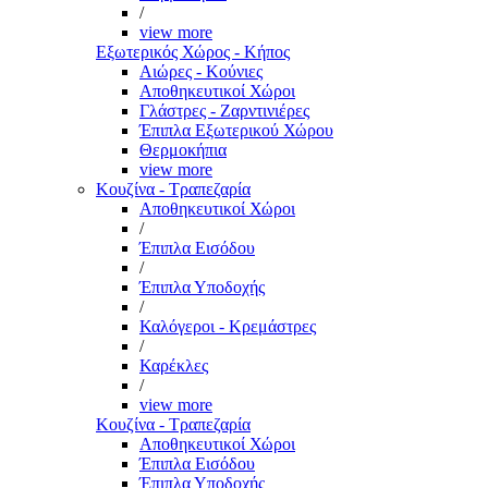
/
view more
Εξωτερικός Χώρος - Κήπος
Αιώρες - Κούνιες
Αποθηκευτικοί Χώροι
Γλάστρες - Ζαρντινιέρες
Έπιπλα Εξωτερικού Χώρου
Θερμοκήπια
view more
Κουζίνα - Τραπεζαρία
Αποθηκευτικοί Χώροι
/
Έπιπλα Εισόδου
/
Έπιπλα Υποδοχής
/
Καλόγεροι - Κρεμάστρες
/
Καρέκλες
/
view more
Κουζίνα - Τραπεζαρία
Αποθηκευτικοί Χώροι
Έπιπλα Εισόδου
Έπιπλα Υποδοχής