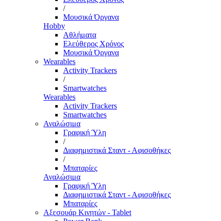
/
Μουσικά Όργανα
Hobby
Αθλήματα
Ελεύθερος Χρόνος
Μουσικά Όργανα
Wearables
Activity Trackers
/
Smartwatches
Wearables
Activity Trackers
Smartwatches
Αναλώσιμα
Γραφική Ύλη
/
Διαφημιστικά Σταντ - Αφισοθήκες
/
Μπαταρίες
Αναλώσιμα
Γραφική Ύλη
Διαφημιστικά Σταντ - Αφισοθήκες
Μπαταρίες
Αξεσουάρ Κινητών - Tablet