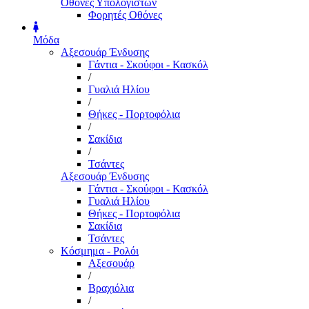
Οθόνες Υπολογιστών
Φορητές Οθόνες
Μόδα
Αξεσουάρ Ένδυσης
Γάντια - Σκούφοι - Κασκόλ
/
Γυαλιά Ηλίου
/
Θήκες - Πορτοφόλια
/
Σακίδια
/
Τσάντες
Αξεσουάρ Ένδυσης
Γάντια - Σκούφοι - Κασκόλ
Γυαλιά Ηλίου
Θήκες - Πορτοφόλια
Σακίδια
Τσάντες
Κόσμημα - Ρολόι
Αξεσουάρ
/
Βραχιόλια
/