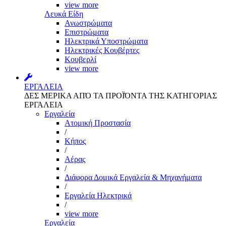
view more
Λευκά Είδη
Ανωστρώματα
Επιστρώματα
Ηλεκτρικά Υποστρώματα
Ηλεκτρικές Κουβέρτες
Κουβερλί
view more
ΕΡΓΑΛΕΙΑ
ΔΕΣ ΜΕΡΙΚΑ ΑΠΌ ΤΑ ΠΡΟΪΌΝΤΑ ΤΗΣ ΚΑΤΗΓΟΡΙΑΣ
ΕΡΓΑΛΕΙΑ
Εργαλεία
Aτομική Προστασία
/
Kήπος
/
Αέρας
/
Διάφορα Δομικά Εργαλεία & Μηχανήματα
/
Εργαλεία Ηλεκτρικά
/
view more
Εργαλεία