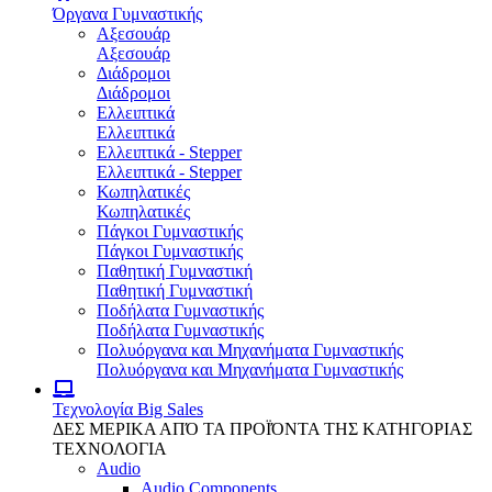
Όργανα Γυμναστικής
Αξεσουάρ
Αξεσουάρ
Διάδρομοι
Διάδρομοι
Ελλειπτικά
Ελλειπτικά
Ελλειπτικά - Stepper
Ελλειπτικά - Stepper
Κωπηλατικές
Κωπηλατικές
Πάγκοι Γυμναστικής
Πάγκοι Γυμναστικής
Παθητική Γυμναστική
Παθητική Γυμναστική
Ποδήλατα Γυμναστικής
Ποδήλατα Γυμναστικής
Πολυόργανα και Μηχανήματα Γυμναστικής
Πολυόργανα και Μηχανήματα Γυμναστικής
Τεχνολογία
Big Sales
ΔΕΣ ΜΕΡΙΚΑ ΑΠΌ ΤΑ ΠΡΟΪΌΝΤΑ ΤΗΣ ΚΑΤΗΓΟΡΙΑΣ
ΤΕΧΝΟΛΟΓΙΑ
Audio
Audio Components