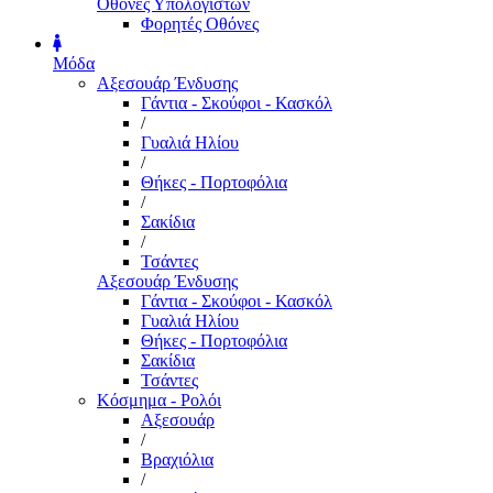
Οθόνες Υπολογιστών
Φορητές Οθόνες
Μόδα
Αξεσουάρ Ένδυσης
Γάντια - Σκούφοι - Κασκόλ
/
Γυαλιά Ηλίου
/
Θήκες - Πορτοφόλια
/
Σακίδια
/
Τσάντες
Αξεσουάρ Ένδυσης
Γάντια - Σκούφοι - Κασκόλ
Γυαλιά Ηλίου
Θήκες - Πορτοφόλια
Σακίδια
Τσάντες
Κόσμημα - Ρολόι
Αξεσουάρ
/
Βραχιόλια
/