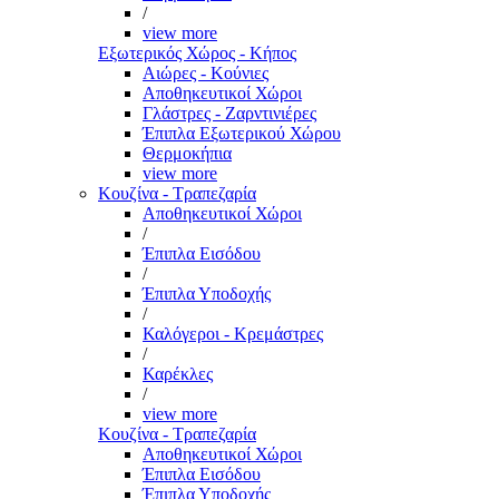
/
view more
Εξωτερικός Χώρος - Κήπος
Αιώρες - Κούνιες
Αποθηκευτικοί Χώροι
Γλάστρες - Ζαρντινιέρες
Έπιπλα Εξωτερικού Χώρου
Θερμοκήπια
view more
Κουζίνα - Τραπεζαρία
Αποθηκευτικοί Χώροι
/
Έπιπλα Εισόδου
/
Έπιπλα Υποδοχής
/
Καλόγεροι - Κρεμάστρες
/
Καρέκλες
/
view more
Κουζίνα - Τραπεζαρία
Αποθηκευτικοί Χώροι
Έπιπλα Εισόδου
Έπιπλα Υποδοχής