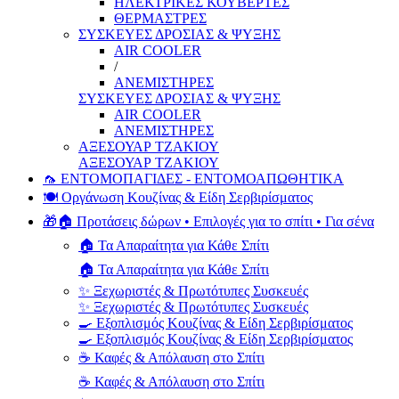
ΗΛΕΚΤΡΙΚΕΣ ΚΟΥΒΕΡΤΕΣ
ΘΕΡΜΑΣΤΡΕΣ
ΣΥΣΚΕΥΕΣ ΔΡΟΣΙΑΣ & ΨΥΞΗΣ
AIR COOLER
/
ΑΝΕΜΙΣΤΗΡΕΣ
ΣΥΣΚΕΥΕΣ ΔΡΟΣΙΑΣ & ΨΥΞΗΣ
AIR COOLER
ΑΝΕΜΙΣΤΗΡΕΣ
ΑΞΕΣΟΥΑΡ ΤΖΑΚΙΟΥ
ΑΞΕΣΟΥΑΡ ΤΖΑΚΙΟΥ
🦟 ΕΝΤΟΜΟΠΑΓΙΔΕΣ - ΕΝΤΟΜΟΑΠΩΘΗΤΙΚΑ
🍽️ Οργάνωση Κουζίνας & Είδη Σερβιρίσματος
🎁🏠 Προτάσεις δώρων • Επιλογές για το σπίτι • Για σένα
🏠 Τα Απαραίτητα για Κάθε Σπίτι
🏠 Τα Απαραίτητα για Κάθε Σπίτι
✨ Ξεχωριστές & Πρωτότυπες Συσκευές
✨ Ξεχωριστές & Πρωτότυπες Συσκευές
🍳 Εξοπλισμός Κουζίνας & Είδη Σερβιρίσματος
🍳 Εξοπλισμός Κουζίνας & Είδη Σερβιρίσματος
☕ Καφές & Απόλαυση στο Σπίτι
☕ Καφές & Απόλαυση στο Σπίτι