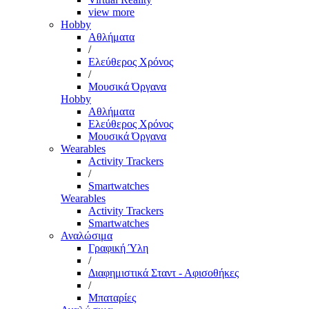
view more
Hobby
Αθλήματα
/
Ελεύθερος Χρόνος
/
Μουσικά Όργανα
Hobby
Αθλήματα
Ελεύθερος Χρόνος
Μουσικά Όργανα
Wearables
Activity Trackers
/
Smartwatches
Wearables
Activity Trackers
Smartwatches
Αναλώσιμα
Γραφική Ύλη
/
Διαφημιστικά Σταντ - Αφισοθήκες
/
Μπαταρίες