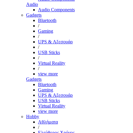
Audio
Audio Components
Gadgets
Bluetooth
/
Gaming
/
UPS & Αξεσουάρ
/
USB Sticks
/
Virtual Reality
/
view more
Gadgets
Bluetooth
Gaming
UPS & Αξεσουάρ
USB Sticks
Virtual Reality
view more
Hobby
Αθλήματα
/
Ελεύθερος Χρόνος