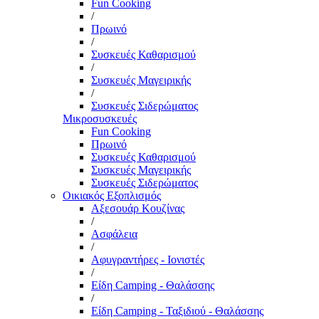
Fun Cooking
/
Πρωινό
/
Συσκευές Καθαρισμού
/
Συσκευές Μαγειρικής
/
Συσκευές Σιδερώματος
Μικροσυσκευές
Fun Cooking
Πρωινό
Συσκευές Καθαρισμού
Συσκευές Μαγειρικής
Συσκευές Σιδερώματος
Οικιακός Εξοπλισμός
Αξεσουάρ Κουζίνας
/
Ασφάλεια
/
Αφυγραντήρες - Ιονιστές
/
Είδη Camping - Θαλάσσης
/
Είδη Camping - Ταξιδιού - Θαλάσσης