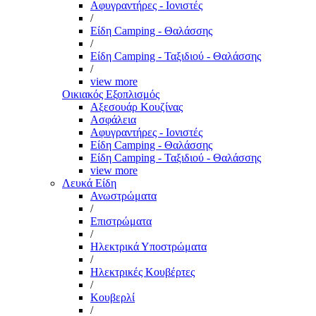
Αφυγραντήρες - Ιονιστές
/
Είδη Camping - Θαλάσσης
/
Είδη Camping - Ταξιδιού - Θαλάσσης
/
view more
Οικιακός Εξοπλισμός
Αξεσουάρ Κουζίνας
Ασφάλεια
Αφυγραντήρες - Ιονιστές
Είδη Camping - Θαλάσσης
Είδη Camping - Ταξιδιού - Θαλάσσης
view more
Λευκά Είδη
Ανωστρώματα
/
Επιστρώματα
/
Ηλεκτρικά Υποστρώματα
/
Ηλεκτρικές Κουβέρτες
/
Κουβερλί
/