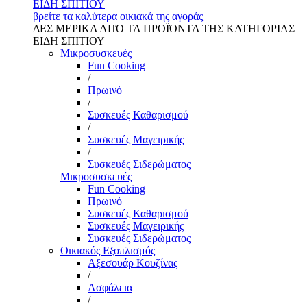
ΕΙΔΗ ΣΠΙΤΙΟΥ
βρείτε τα καλύτερα οικιακά της αγοράς
ΔΕΣ ΜΕΡΙΚΑ ΑΠΌ ΤΑ ΠΡΟΪΌΝΤΑ ΤΗΣ ΚΑΤΗΓΟΡΙΑΣ
ΕΙΔΗ ΣΠΙΤΙΟΥ
Μικροσυσκευές
Fun Cooking
/
Πρωινό
/
Συσκευές Καθαρισμού
/
Συσκευές Μαγειρικής
/
Συσκευές Σιδερώματος
Μικροσυσκευές
Fun Cooking
Πρωινό
Συσκευές Καθαρισμού
Συσκευές Μαγειρικής
Συσκευές Σιδερώματος
Οικιακός Εξοπλισμός
Αξεσουάρ Κουζίνας
/
Ασφάλεια
/