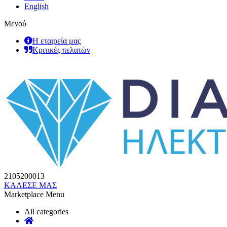
English
Μενού
Η εταιρεία μας
Κριτικές πελατών
2105200013
ΚΑΛΕΣΕ ΜΑΣ
Marketplace Menu
All categories