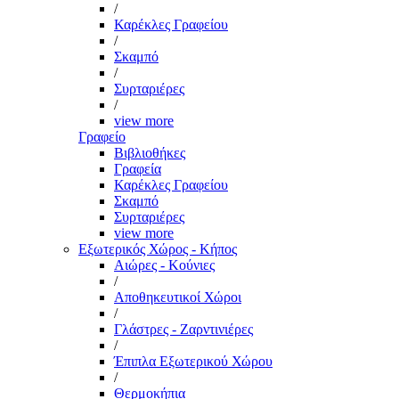
/
Καρέκλες Γραφείου
/
Σκαμπό
/
Συρταριέρες
/
view more
Γραφείο
Βιβλιοθήκες
Γραφεία
Καρέκλες Γραφείου
Σκαμπό
Συρταριέρες
view more
Εξωτερικός Χώρος - Κήπος
Αιώρες - Κούνιες
/
Αποθηκευτικοί Χώροι
/
Γλάστρες - Ζαρντινιέρες
/
Έπιπλα Εξωτερικού Χώρου
/
Θερμοκήπια