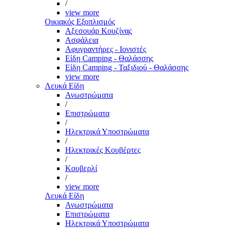
/
view more
Οικιακός Εξοπλισμός
Αξεσουάρ Κουζίνας
Ασφάλεια
Αφυγραντήρες - Ιονιστές
Είδη Camping - Θαλάσσης
Είδη Camping - Ταξιδιού - Θαλάσσης
view more
Λευκά Είδη
Ανωστρώματα
/
Επιστρώματα
/
Ηλεκτρικά Υποστρώματα
/
Ηλεκτρικές Κουβέρτες
/
Κουβερλί
/
view more
Λευκά Είδη
Ανωστρώματα
Επιστρώματα
Ηλεκτρικά Υποστρώματα