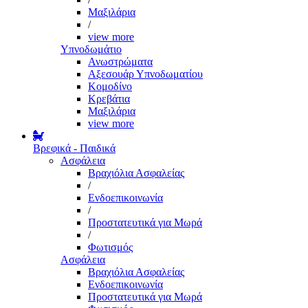
Μαξιλάρια
/
view more
Υπνοδωμάτιο
Ανωστρώματα
Αξεσουάρ Υπνοδωματίου
Κομοδίνο
Κρεβάτια
Μαξιλάρια
view more
Βρεφικά - Παιδικά
Ασφάλεια
Βραχιόλια Ασφαλείας
/
Ενδοεπικοινωνία
/
Προστατευτικά για Μωρά
/
Φωτισμός
Ασφάλεια
Βραχιόλια Ασφαλείας
Ενδοεπικοινωνία
Προστατευτικά για Μωρά