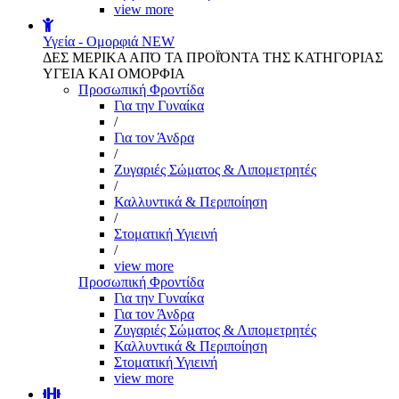
view more
Υγεία - Ομορφιά
NEW
ΔΕΣ ΜΕΡΙΚΑ ΑΠΌ ΤΑ ΠΡΟΪΌΝΤΑ ΤΗΣ ΚΑΤΗΓΟΡΙΑΣ
ΥΓΕΙΑ ΚΑΙ ΟΜΟΡΦΙΑ
Προσωπική Φροντίδα
Για την Γυναίκα
/
Για τον Άνδρα
/
Ζυγαριές Σώματος & Λιπομετρητές
/
Καλλυντικά & Περιποίηση
/
Στοματική Υγιεινή
/
view more
Προσωπική Φροντίδα
Για την Γυναίκα
Για τον Άνδρα
Ζυγαριές Σώματος & Λιπομετρητές
Καλλυντικά & Περιποίηση
Στοματική Υγιεινή
view more