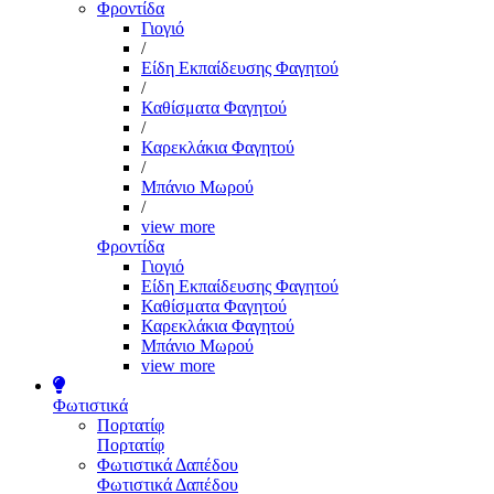
Φροντίδα
Γιογιό
/
Είδη Εκπαίδευσης Φαγητού
/
Καθίσματα Φαγητού
/
Καρεκλάκια Φαγητού
/
Μπάνιο Μωρού
/
view more
Φροντίδα
Γιογιό
Είδη Εκπαίδευσης Φαγητού
Καθίσματα Φαγητού
Καρεκλάκια Φαγητού
Μπάνιο Μωρού
view more
Φωτιστικά
Πορτατίφ
Πορτατίφ
Φωτιστικά Δαπέδου
Φωτιστικά Δαπέδου