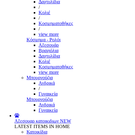
Δαχτυλίδια
/
Κολιέ
/
Κοσμηματοθήκες
/
view more
Κόσμημα - Ρολόι
Αξεσουάρ
Βραχιόλια
Δαχτυλίδια
Κολιέ
Κοσμηματοθήκες
view more
Μπουρνούζια
Ανδρικά
/
Γυναικεία
Μπουρνούζια
Ανδρικά
Γυναικεία
Αξεσουαρ κατοικιδιων
NEW
LATEST ITEMS IN HOME
Κατοικίδια