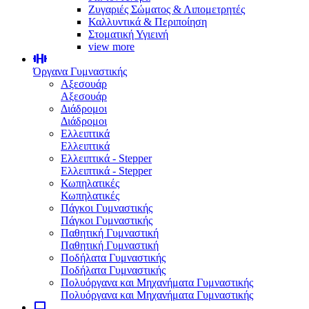
Ζυγαριές Σώματος & Λιπομετρητές
Καλλυντικά & Περιποίηση
Στοματική Υγιεινή
view more
Όργανα Γυμναστικής
Αξεσουάρ
Αξεσουάρ
Διάδρομοι
Διάδρομοι
Ελλειπτικά
Ελλειπτικά
Ελλειπτικά - Stepper
Ελλειπτικά - Stepper
Κωπηλατικές
Κωπηλατικές
Πάγκοι Γυμναστικής
Πάγκοι Γυμναστικής
Παθητική Γυμναστική
Παθητική Γυμναστική
Ποδήλατα Γυμναστικής
Ποδήλατα Γυμναστικής
Πολυόργανα και Μηχανήματα Γυμναστικής
Πολυόργανα και Μηχανήματα Γυμναστικής