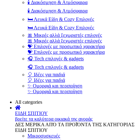
🕯️ Διακόσμηση & Ατμόσφαιρα
🕯️ Διακόσμηση & Ατμόσφαιρα
🛏️ Λευκά Είδη & Cozy Επιλογές
🛏️ Λευκά Είδη & Cozy Επιλογές
🎀 Μικρές αλλά ξεχωριστές επιλογές
🎀 Μικρές αλλά ξεχωριστές επιλογές
💝 Επιλογές με προσωπικό χαρακτήρα
💝 Επιλογές με προσωπικό χαρακτήρα
🎧 Tech επιλογές & gadgets
🎧 Tech επιλογές & gadgets
🎈 Ιδέες για παιδιά
🎈 Ιδέες για παιδιά
✨ Ομορφιά και περιποίηση
✨ Ομορφιά και περιποίηση
All categories
ΕΙΔΗ ΣΠΙΤΙΟΥ
βρείτε τα καλύτερα οικιακά της αγοράς
ΔΕΣ ΜΕΡΙΚΑ ΑΠΌ ΤΑ ΠΡΟΪΌΝΤΑ ΤΗΣ ΚΑΤΗΓΟΡΙΑΣ
ΕΙΔΗ ΣΠΙΤΙΟΥ
Μικροσυσκευές