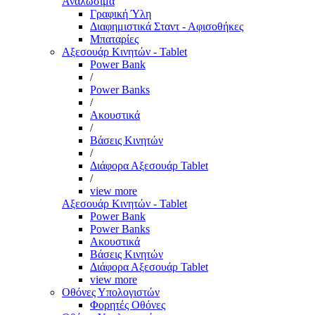
Αναλώσιμα
Γραφική Ύλη
Διαφημιστικά Σταντ - Αφισοθήκες
Μπαταρίες
Αξεσουάρ Κινητών - Tablet
Power Bank
/
Power Banks
/
Ακουστικά
/
Βάσεις Κινητών
/
Διάφορα Αξεσουάρ Tablet
/
view more
Αξεσουάρ Κινητών - Tablet
Power Bank
Power Banks
Ακουστικά
Βάσεις Κινητών
Διάφορα Αξεσουάρ Tablet
view more
Οθόνες Υπολογιστών
Φορητές Οθόνες