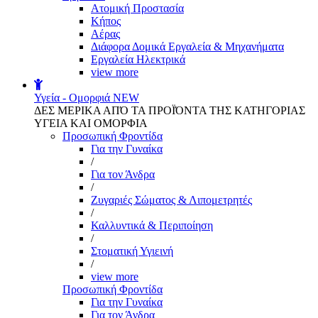
Aτομική Προστασία
Kήπος
Αέρας
Διάφορα Δομικά Εργαλεία & Μηχανήματα
Εργαλεία Ηλεκτρικά
view more
Υγεία - Ομορφιά
NEW
ΔΕΣ ΜΕΡΙΚΑ ΑΠΌ ΤΑ ΠΡΟΪΌΝΤΑ ΤΗΣ ΚΑΤΗΓΟΡΙΑΣ
ΥΓΕΙΑ ΚΑΙ ΟΜΟΡΦΙΑ
Προσωπική Φροντίδα
Για την Γυναίκα
/
Για τον Άνδρα
/
Ζυγαριές Σώματος & Λιπομετρητές
/
Καλλυντικά & Περιποίηση
/
Στοματική Υγιεινή
/
view more
Προσωπική Φροντίδα
Για την Γυναίκα
Για τον Άνδρα