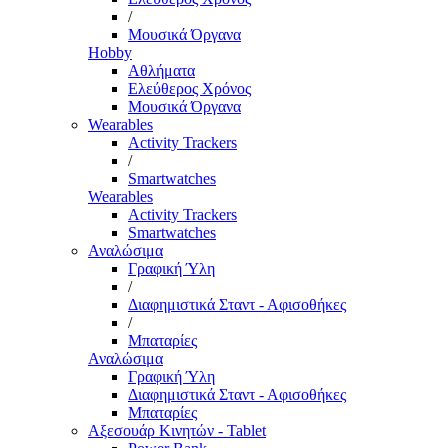
/
Μουσικά Όργανα
Hobby
Αθλήματα
Ελεύθερος Χρόνος
Μουσικά Όργανα
Wearables
Activity Trackers
/
Smartwatches
Wearables
Activity Trackers
Smartwatches
Αναλώσιμα
Γραφική Ύλη
/
Διαφημιστικά Σταντ - Αφισοθήκες
/
Μπαταρίες
Αναλώσιμα
Γραφική Ύλη
Διαφημιστικά Σταντ - Αφισοθήκες
Μπαταρίες
Αξεσουάρ Κινητών - Tablet