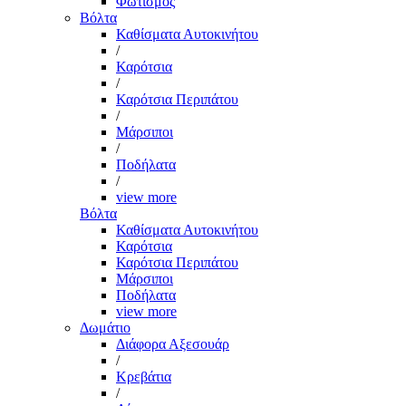
Φωτισμός
Βόλτα
Καθίσματα Αυτοκινήτου
/
Καρότσια
/
Καρότσια Περιπάτου
/
Μάρσιποι
/
Ποδήλατα
/
view more
Βόλτα
Καθίσματα Αυτοκινήτου
Καρότσια
Καρότσια Περιπάτου
Μάρσιποι
Ποδήλατα
view more
Δωμάτιο
Διάφορα Αξεσουάρ
/
Κρεβάτια
/