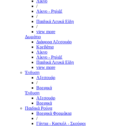
Λίκνο
/
Λίκνο - Ρηλάξ
/
Παιδικά Λευκά Είδη
/
view more
Δωμάτιο
Διάφορα Αξεσουάρ
Κρεβάτια
Λίκνο
Λίκνο - Ρηλάξ
Παιδικά Λευκά Είδη
view more
Ένδυση
Αξεσουάρ
/
Βρεφικά
Ένδυση
Αξεσουάρ
Βρεφικά
Παιδικά Ρούχα
Βρεφικά Φορμάκια
/
Γάντια - Κασκόλ - Σκούφοι