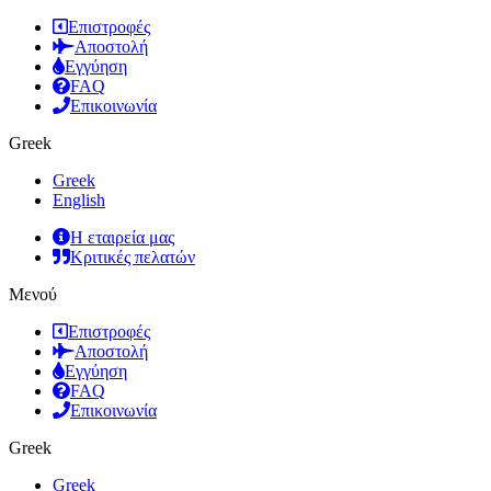
Επιστροφές
Αποστολή
Εγγύηση
FAQ
Επικοινωνία
Greek
Greek
English
Η εταιρεία μας
Κριτικές πελατών
Μενού
Επιστροφές
Αποστολή
Εγγύηση
FAQ
Επικοινωνία
Greek
Greek