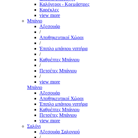
Καλόγεροι - Κρεμάστρες
Καρέκλες
view more
Μπάνιο
Αξεσουάρ
/
Αποθηκευτικοί Χώροι
/
Έπιπλο μπάνιου νιπτήρα
/
Καθρέπτες Μπάνιου
/
Πετσέτες Μπάνιου
/
view more
Μπάνιο
Αξεσουάρ
Αποθηκευτικοί Χώροι
Έπιπλο μπάνιου νιπτήρα
Καθρέπτες Μπάνιου
Πετσέτες Μπάνιου
view more
Σαλόνι
Αξεσουάρ Σαλονιού
/