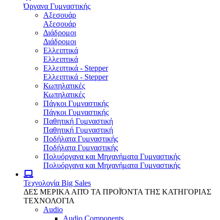
Όργανα Γυμναστικής
Αξεσουάρ
Αξεσουάρ
Διάδρομοι
Διάδρομοι
Ελλειπτικά
Ελλειπτικά
Ελλειπτικά - Stepper
Ελλειπτικά - Stepper
Κωπηλατικές
Κωπηλατικές
Πάγκοι Γυμναστικής
Πάγκοι Γυμναστικής
Παθητική Γυμναστική
Παθητική Γυμναστική
Ποδήλατα Γυμναστικής
Ποδήλατα Γυμναστικής
Πολυόργανα και Μηχανήματα Γυμναστικής
Πολυόργανα και Μηχανήματα Γυμναστικής
Τεχνολογία
Big Sales
ΔΕΣ ΜΕΡΙΚΑ ΑΠΌ ΤΑ ΠΡΟΪΌΝΤΑ ΤΗΣ ΚΑΤΗΓΟΡΙΑΣ
ΤΕΧΝΟΛΟΓΙΑ
Audio
Audio Components