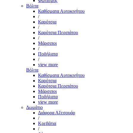
Φωτισμός
Βόλτα
Καθίσματα Αυτοκινήτου
/
Καρότσια
/
Καρότσια Περιπάτου
/
Μάρσιποι
/
Ποδήλατα
/
view more
Βόλτα
Καθίσματα Αυτοκινήτου
Καρότσια
Καρότσια Περιπάτου
Μάρσιποι
Ποδήλατα
view more
Δωμάτιο
Διάφορα Αξεσουάρ
/
Κρεβάτια
/