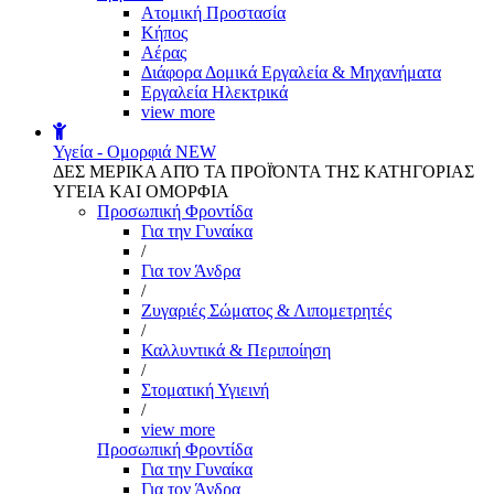
Aτομική Προστασία
Kήπος
Αέρας
Διάφορα Δομικά Εργαλεία & Μηχανήματα
Εργαλεία Ηλεκτρικά
view more
Υγεία - Ομορφιά
NEW
ΔΕΣ ΜΕΡΙΚΑ ΑΠΌ ΤΑ ΠΡΟΪΌΝΤΑ ΤΗΣ ΚΑΤΗΓΟΡΙΑΣ
ΥΓΕΙΑ ΚΑΙ ΟΜΟΡΦΙΑ
Προσωπική Φροντίδα
Για την Γυναίκα
/
Για τον Άνδρα
/
Ζυγαριές Σώματος & Λιπομετρητές
/
Καλλυντικά & Περιποίηση
/
Στοματική Υγιεινή
/
view more
Προσωπική Φροντίδα
Για την Γυναίκα
Για τον Άνδρα