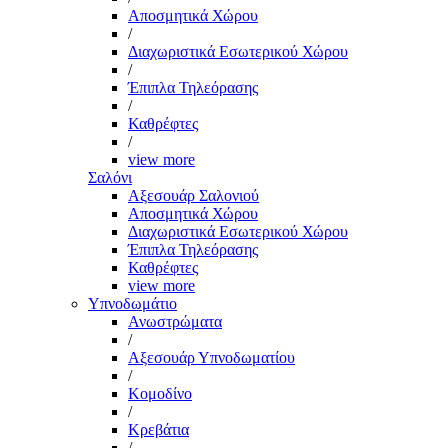
Αποσμητικά Χώρου
/
Διαχωριστικά Εσωτερικού Χώρου
/
Έπιπλα Τηλεόρασης
/
Καθρέφτες
/
view more
Σαλόνι
Αξεσουάρ Σαλονιού
Αποσμητικά Χώρου
Διαχωριστικά Εσωτερικού Χώρου
Έπιπλα Τηλεόρασης
Καθρέφτες
view more
Υπνοδωμάτιο
Ανωστρώματα
/
Αξεσουάρ Υπνοδωματίου
/
Κομοδίνο
/
Κρεβάτια
/