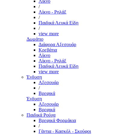
Λίκνο
/
Λίκνο - Ρηλάξ
/
Παιδικά Λευκά Είδη
/
view more
Δωμάτιο
Διάφορα Αξεσουάρ
Κρεβάτια
Λίκνο
Λίκνο - Ρηλάξ
Παιδικά Λευκά Είδη
view more
Ένδυση
Αξεσουάρ
/
Βρεφικά
Ένδυση
Αξεσουάρ
Βρεφικά
Παιδικά Ρούχα
Βρεφικά Φορμάκια
/
Γάντια - Κασκόλ - Σκούφοι