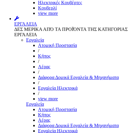
Ηλεκτρικές Κουβέρτες
Κουβερλί
view more
ΕΡΓΑΛΕΙΑ
ΔΕΣ ΜΕΡΙΚΑ ΑΠΌ ΤΑ ΠΡΟΪΌΝΤΑ ΤΗΣ ΚΑΤΗΓΟΡΙΑΣ
ΕΡΓΑΛΕΙΑ
Εργαλεία
Aτομική Προστασία
/
Kήπος
/
Αέρας
/
Διάφορα Δομικά Εργαλεία & Μηχανήματα
/
Εργαλεία Ηλεκτρικά
/
view more
Εργαλεία
Aτομική Προστασία
Kήπος
Αέρας
Διάφορα Δομικά Εργαλεία & Μηχανήματα
Εργαλεία Ηλεκτρικά