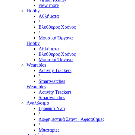
view more
Hobby
Αθλήματα
/
Ελεύθερος Χρόνος
/
Μουσικά Όργανα
Hobby
Αθλήματα
Ελεύθερος Χρόνος
Μουσικά Όργανα
Wearables
Activity Trackers
/
Smartwatches
Wearables
Activity Trackers
Smartwatches
Αναλώσιμα
Γραφική Ύλη
/
Διαφημιστικά Σταντ - Αφισοθήκες
/
Μπαταρίες