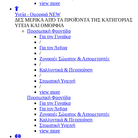
view more
Υγεία - Ομορφιά
NEW
ΔΕΣ ΜΕΡΙΚΑ ΑΠΌ ΤΑ ΠΡΟΪΌΝΤΑ ΤΗΣ ΚΑΤΗΓΟΡΙΑΣ
ΥΓΕΙΑ ΚΑΙ ΟΜΟΡΦΙΑ
Προσωπική Φροντίδα
Για την Γυναίκα
/
Για τον Άνδρα
/
Ζυγαριές Σώματος & Λιπομετρητές
/
Καλλυντικά & Περιποίηση
/
Στοματική Υγιεινή
/
view more
Προσωπική Φροντίδα
Για την Γυναίκα
Για τον Άνδρα
Ζυγαριές Σώματος & Λιπομετρητές
Καλλυντικά & Περιποίηση
Στοματική Υγιεινή
view more