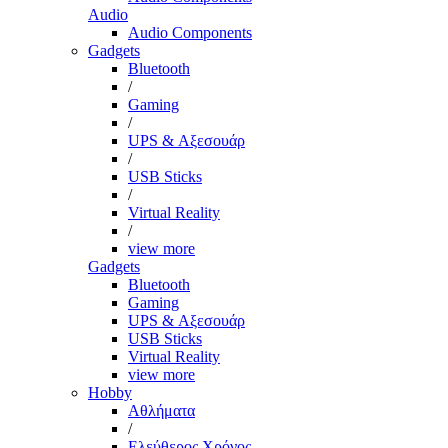
Audio
Audio Components
Gadgets
Bluetooth
/
Gaming
/
UPS & Αξεσουάρ
/
USB Sticks
/
Virtual Reality
/
view more
Gadgets
Bluetooth
Gaming
UPS & Αξεσουάρ
USB Sticks
Virtual Reality
view more
Hobby
Αθλήματα
/
Ελεύθερος Χρόνος