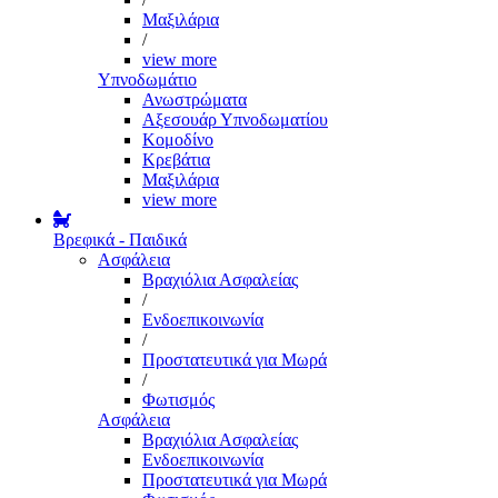
Μαξιλάρια
/
view more
Υπνοδωμάτιο
Ανωστρώματα
Αξεσουάρ Υπνοδωματίου
Κομοδίνο
Κρεβάτια
Μαξιλάρια
view more
Βρεφικά - Παιδικά
Ασφάλεια
Βραχιόλια Ασφαλείας
/
Ενδοεπικοινωνία
/
Προστατευτικά για Μωρά
/
Φωτισμός
Ασφάλεια
Βραχιόλια Ασφαλείας
Ενδοεπικοινωνία
Προστατευτικά για Μωρά