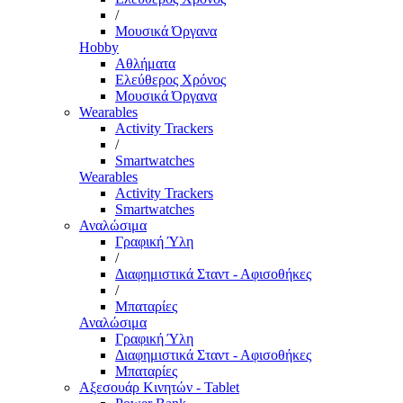
/
Μουσικά Όργανα
Hobby
Αθλήματα
Ελεύθερος Χρόνος
Μουσικά Όργανα
Wearables
Activity Trackers
/
Smartwatches
Wearables
Activity Trackers
Smartwatches
Αναλώσιμα
Γραφική Ύλη
/
Διαφημιστικά Σταντ - Αφισοθήκες
/
Μπαταρίες
Αναλώσιμα
Γραφική Ύλη
Διαφημιστικά Σταντ - Αφισοθήκες
Μπαταρίες
Αξεσουάρ Κινητών - Tablet