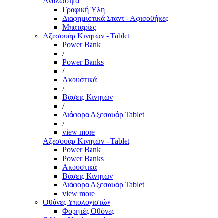
Αναλώσιμα
Γραφική Ύλη
Διαφημιστικά Σταντ - Αφισοθήκες
Μπαταρίες
Αξεσουάρ Κινητών - Tablet
Power Bank
/
Power Banks
/
Ακουστικά
/
Βάσεις Κινητών
/
Διάφορα Αξεσουάρ Tablet
/
view more
Αξεσουάρ Κινητών - Tablet
Power Bank
Power Banks
Ακουστικά
Βάσεις Κινητών
Διάφορα Αξεσουάρ Tablet
view more
Οθόνες Υπολογιστών
Φορητές Οθόνες