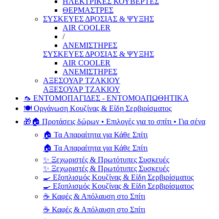
ΗΛΕΚΤΡΙΚΕΣ ΚΟΥΒΕΡΤΕΣ
ΘΕΡΜΑΣΤΡΕΣ
ΣΥΣΚΕΥΕΣ ΔΡΟΣΙΑΣ & ΨΥΞΗΣ
AIR COOLER
/
ΑΝΕΜΙΣΤΗΡΕΣ
ΣΥΣΚΕΥΕΣ ΔΡΟΣΙΑΣ & ΨΥΞΗΣ
AIR COOLER
ΑΝΕΜΙΣΤΗΡΕΣ
ΑΞΕΣΟΥΑΡ ΤΖΑΚΙΟΥ
ΑΞΕΣΟΥΑΡ ΤΖΑΚΙΟΥ
🦟 ΕΝΤΟΜΟΠΑΓΙΔΕΣ - ΕΝΤΟΜΟΑΠΩΘΗΤΙΚΑ
🍽️ Οργάνωση Κουζίνας & Είδη Σερβιρίσματος
🎁🏠 Προτάσεις δώρων • Επιλογές για το σπίτι • Για σένα
🏠 Τα Απαραίτητα για Κάθε Σπίτι
🏠 Τα Απαραίτητα για Κάθε Σπίτι
✨ Ξεχωριστές & Πρωτότυπες Συσκευές
✨ Ξεχωριστές & Πρωτότυπες Συσκευές
🍳 Εξοπλισμός Κουζίνας & Είδη Σερβιρίσματος
🍳 Εξοπλισμός Κουζίνας & Είδη Σερβιρίσματος
☕ Καφές & Απόλαυση στο Σπίτι
☕ Καφές & Απόλαυση στο Σπίτι