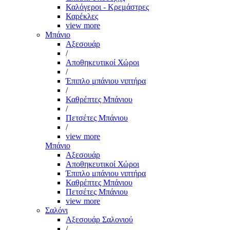
Καλόγεροι - Κρεμάστρες
Καρέκλες
view more
Μπάνιο
Αξεσουάρ
/
Αποθηκευτικοί Χώροι
/
Έπιπλο μπάνιου νιπτήρα
/
Καθρέπτες Μπάνιου
/
Πετσέτες Μπάνιου
/
view more
Μπάνιο
Αξεσουάρ
Αποθηκευτικοί Χώροι
Έπιπλο μπάνιου νιπτήρα
Καθρέπτες Μπάνιου
Πετσέτες Μπάνιου
view more
Σαλόνι
Αξεσουάρ Σαλονιού
/