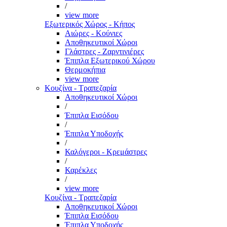
/
view more
Εξωτερικός Χώρος - Κήπος
Αιώρες - Κούνιες
Αποθηκευτικοί Χώροι
Γλάστρες - Ζαρντινιέρες
Έπιπλα Εξωτερικού Χώρου
Θερμοκήπια
view more
Κουζίνα - Τραπεζαρία
Αποθηκευτικοί Χώροι
/
Έπιπλα Εισόδου
/
Έπιπλα Υποδοχής
/
Καλόγεροι - Κρεμάστρες
/
Καρέκλες
/
view more
Κουζίνα - Τραπεζαρία
Αποθηκευτικοί Χώροι
Έπιπλα Εισόδου
Έπιπλα Υποδοχής