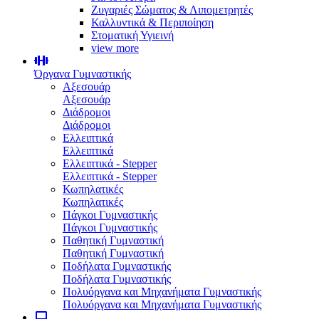
Ζυγαριές Σώματος & Λιπομετρητές
Καλλυντικά & Περιποίηση
Στοματική Υγιεινή
view more
Όργανα Γυμναστικής
Αξεσουάρ
Αξεσουάρ
Διάδρομοι
Διάδρομοι
Ελλειπτικά
Ελλειπτικά
Ελλειπτικά - Stepper
Ελλειπτικά - Stepper
Κωπηλατικές
Κωπηλατικές
Πάγκοι Γυμναστικής
Πάγκοι Γυμναστικής
Παθητική Γυμναστική
Παθητική Γυμναστική
Ποδήλατα Γυμναστικής
Ποδήλατα Γυμναστικής
Πολυόργανα και Μηχανήματα Γυμναστικής
Πολυόργανα και Μηχανήματα Γυμναστικής