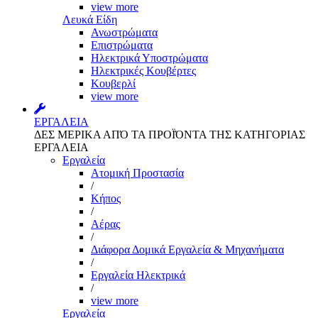
view more
Λευκά Είδη
Ανωστρώματα
Επιστρώματα
Ηλεκτρικά Υποστρώματα
Ηλεκτρικές Κουβέρτες
Κουβερλί
view more
ΕΡΓΑΛΕΙΑ
ΔΕΣ ΜΕΡΙΚΑ ΑΠΌ ΤΑ ΠΡΟΪΌΝΤΑ ΤΗΣ ΚΑΤΗΓΟΡΙΑΣ
ΕΡΓΑΛΕΙΑ
Εργαλεία
Aτομική Προστασία
/
Kήπος
/
Αέρας
/
Διάφορα Δομικά Εργαλεία & Μηχανήματα
/
Εργαλεία Ηλεκτρικά
/
view more
Εργαλεία