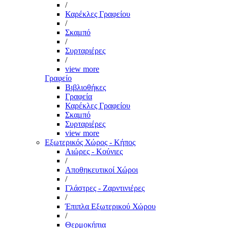
/
Καρέκλες Γραφείου
/
Σκαμπό
/
Συρταριέρες
/
view more
Γραφείο
Βιβλιοθήκες
Γραφεία
Καρέκλες Γραφείου
Σκαμπό
Συρταριέρες
view more
Εξωτερικός Χώρος - Κήπος
Αιώρες - Κούνιες
/
Αποθηκευτικοί Χώροι
/
Γλάστρες - Ζαρντινιέρες
/
Έπιπλα Εξωτερικού Χώρου
/
Θερμοκήπια