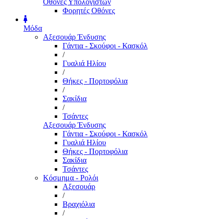
Οθόνες Υπολογιστών
Φορητές Οθόνες
Μόδα
Αξεσουάρ Ένδυσης
Γάντια - Σκούφοι - Κασκόλ
/
Γυαλιά Ηλίου
/
Θήκες - Πορτοφόλια
/
Σακίδια
/
Τσάντες
Αξεσουάρ Ένδυσης
Γάντια - Σκούφοι - Κασκόλ
Γυαλιά Ηλίου
Θήκες - Πορτοφόλια
Σακίδια
Τσάντες
Κόσμημα - Ρολόι
Αξεσουάρ
/
Βραχιόλια
/