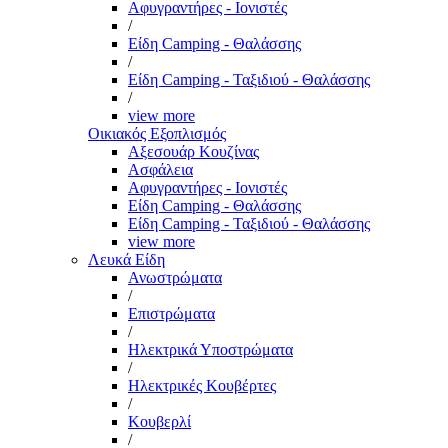
Αφυγραντήρες - Ιονιστές
/
Είδη Camping - Θαλάσσης
/
Είδη Camping - Ταξιδιού - Θαλάσσης
/
view more
Οικιακός Εξοπλισμός
Αξεσουάρ Κουζίνας
Ασφάλεια
Αφυγραντήρες - Ιονιστές
Είδη Camping - Θαλάσσης
Είδη Camping - Ταξιδιού - Θαλάσσης
view more
Λευκά Είδη
Ανωστρώματα
/
Επιστρώματα
/
Ηλεκτρικά Υποστρώματα
/
Ηλεκτρικές Κουβέρτες
/
Κουβερλί
/