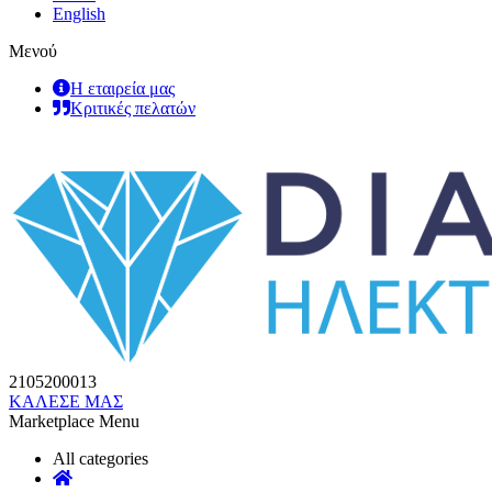
English
Μενού
Η εταιρεία μας
Κριτικές πελατών
2105200013
ΚΑΛΕΣΕ ΜΑΣ
Marketplace Menu
All categories