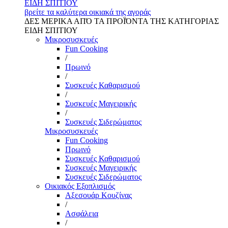
ΕΙΔΗ ΣΠΙΤΙΟΥ
βρείτε τα καλύτερα οικιακά της αγοράς
ΔΕΣ ΜΕΡΙΚΑ ΑΠΌ ΤΑ ΠΡΟΪΌΝΤΑ ΤΗΣ ΚΑΤΗΓΟΡΙΑΣ
ΕΙΔΗ ΣΠΙΤΙΟΥ
Μικροσυσκευές
Fun Cooking
/
Πρωινό
/
Συσκευές Καθαρισμού
/
Συσκευές Μαγειρικής
/
Συσκευές Σιδερώματος
Μικροσυσκευές
Fun Cooking
Πρωινό
Συσκευές Καθαρισμού
Συσκευές Μαγειρικής
Συσκευές Σιδερώματος
Οικιακός Εξοπλισμός
Αξεσουάρ Κουζίνας
/
Ασφάλεια
/