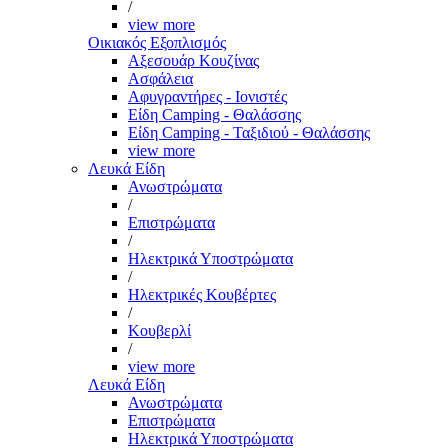
/
view more
Οικιακός Εξοπλισμός
Αξεσουάρ Κουζίνας
Ασφάλεια
Αφυγραντήρες - Ιονιστές
Είδη Camping - Θαλάσσης
Είδη Camping - Ταξιδιού - Θαλάσσης
view more
Λευκά Είδη
Ανωστρώματα
/
Επιστρώματα
/
Ηλεκτρικά Υποστρώματα
/
Ηλεκτρικές Κουβέρτες
/
Κουβερλί
/
view more
Λευκά Είδη
Ανωστρώματα
Επιστρώματα
Ηλεκτρικά Υποστρώματα