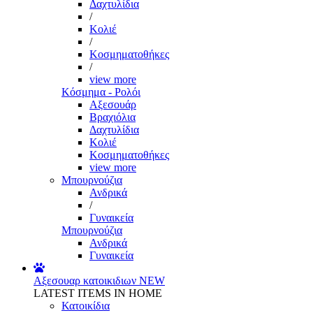
Δαχτυλίδια
/
Κολιέ
/
Κοσμηματοθήκες
/
view more
Κόσμημα - Ρολόι
Αξεσουάρ
Βραχιόλια
Δαχτυλίδια
Κολιέ
Κοσμηματοθήκες
view more
Μπουρνούζια
Ανδρικά
/
Γυναικεία
Μπουρνούζια
Ανδρικά
Γυναικεία
Αξεσουαρ κατοικιδιων
NEW
LATEST ITEMS IN HOME
Κατοικίδια