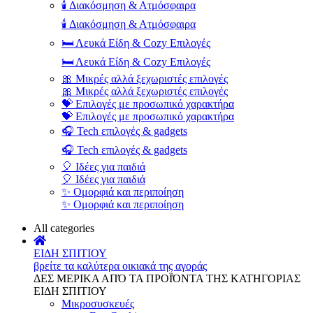
🕯️ Διακόσμηση & Ατμόσφαιρα
🕯️ Διακόσμηση & Ατμόσφαιρα
🛏️ Λευκά Είδη & Cozy Επιλογές
🛏️ Λευκά Είδη & Cozy Επιλογές
🎀 Μικρές αλλά ξεχωριστές επιλογές
🎀 Μικρές αλλά ξεχωριστές επιλογές
💝 Επιλογές με προσωπικό χαρακτήρα
💝 Επιλογές με προσωπικό χαρακτήρα
🎧 Tech επιλογές & gadgets
🎧 Tech επιλογές & gadgets
🎈 Ιδέες για παιδιά
🎈 Ιδέες για παιδιά
✨ Ομορφιά και περιποίηση
✨ Ομορφιά και περιποίηση
All categories
ΕΙΔΗ ΣΠΙΤΙΟΥ
βρείτε τα καλύτερα οικιακά της αγοράς
ΔΕΣ ΜΕΡΙΚΑ ΑΠΌ ΤΑ ΠΡΟΪΌΝΤΑ ΤΗΣ ΚΑΤΗΓΟΡΙΑΣ
ΕΙΔΗ ΣΠΙΤΙΟΥ
Μικροσυσκευές