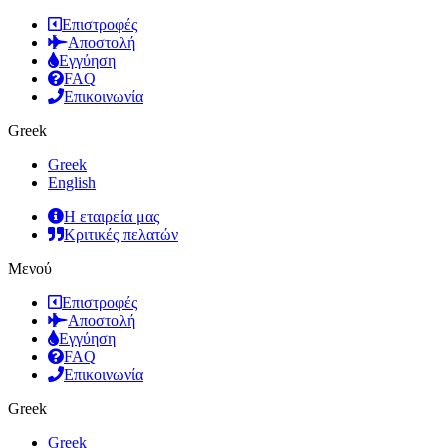
Επιστροφές
Αποστολή
Εγγύηση
FAQ
Επικοινωνία
Greek
Greek
English
Η εταιρεία μας
Κριτικές πελατών
Μενού
Επιστροφές
Αποστολή
Εγγύηση
FAQ
Επικοινωνία
Greek
Greek