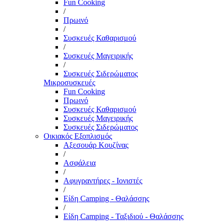
Fun Cooking
/
Πρωινό
/
Συσκευές Καθαρισμού
/
Συσκευές Μαγειρικής
/
Συσκευές Σιδερώματος
Μικροσυσκευές
Fun Cooking
Πρωινό
Συσκευές Καθαρισμού
Συσκευές Μαγειρικής
Συσκευές Σιδερώματος
Οικιακός Εξοπλισμός
Αξεσουάρ Κουζίνας
/
Ασφάλεια
/
Αφυγραντήρες - Ιονιστές
/
Είδη Camping - Θαλάσσης
/
Είδη Camping - Ταξιδιού - Θαλάσσης