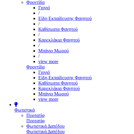
Φροντίδα
Γιογιό
/
Είδη Εκπαίδευσης Φαγητού
/
Καθίσματα Φαγητού
/
Καρεκλάκια Φαγητού
/
Μπάνιο Μωρού
/
view more
Φροντίδα
Γιογιό
Είδη Εκπαίδευσης Φαγητού
Καθίσματα Φαγητού
Καρεκλάκια Φαγητού
Μπάνιο Μωρού
view more
Φωτιστικά
Πορτατίφ
Πορτατίφ
Φωτιστικά Δαπέδου
Φωτιστικά Δαπέδου