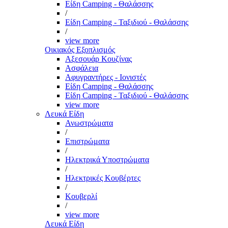
Είδη Camping - Θαλάσσης
/
Είδη Camping - Ταξιδιού - Θαλάσσης
/
view more
Οικιακός Εξοπλισμός
Αξεσουάρ Κουζίνας
Ασφάλεια
Αφυγραντήρες - Ιονιστές
Είδη Camping - Θαλάσσης
Είδη Camping - Ταξιδιού - Θαλάσσης
view more
Λευκά Είδη
Ανωστρώματα
/
Επιστρώματα
/
Ηλεκτρικά Υποστρώματα
/
Ηλεκτρικές Κουβέρτες
/
Κουβερλί
/
view more
Λευκά Είδη