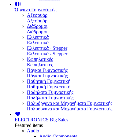
Όργανα Γυμναστικής
Αξεσουάρ
Αξεσουάρ
Διάδρομοι
Διάδρομοι
Ελλειπτικά
Ελλειπτικά
Ελλειπτικά - Stepper
Ελλειπτικά - Stepper
Κωπηλατικές
Κωπηλατικές
Πάγκοι Γυμναστικής
Πάγκοι Γυμναστικής
Παθητική Γυμναστική
Παθητική Γυμναστική
Ποδήλατα Γυμναστικής
Ποδήλατα Γυμναστικής
Πολυόργανα και Μηχανήματα Γυμναστικής
Πολυόργανα και Μηχανήματα Γυμναστικής
ELECTRONICS
Big Sales
Featured items
Audio
Audio Components