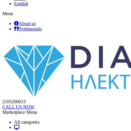
English
Menu
About us
Testimonials
2105200013
CALL US NOW
Marketplace Menu
All categories