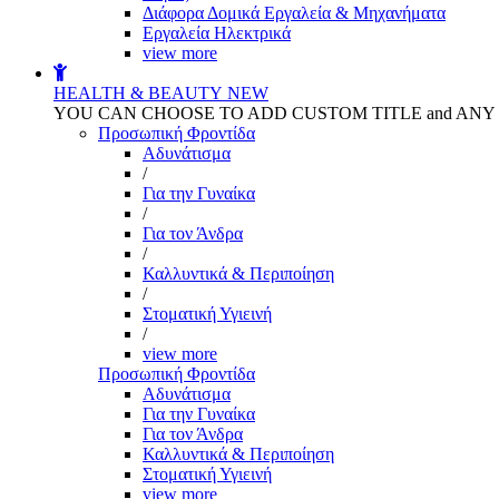
Διάφορα Δομικά Εργαλεία & Μηχανήματα
Εργαλεία Ηλεκτρικά
view more
HEALTH & BEAUTY
NEW
YOU CAN CHOOSE TO ADD CUSTOM TITLE and AN
Προσωπική Φροντίδα
Αδυνάτισμα
/
Για την Γυναίκα
/
Για τον Άνδρα
/
Καλλυντικά & Περιποίηση
/
Στοματική Υγιεινή
/
view more
Προσωπική Φροντίδα
Αδυνάτισμα
Για την Γυναίκα
Για τον Άνδρα
Καλλυντικά & Περιποίηση
Στοματική Υγιεινή
view more