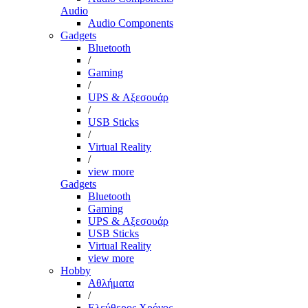
Audio
Audio Components
Gadgets
Bluetooth
/
Gaming
/
UPS & Αξεσουάρ
/
USB Sticks
/
Virtual Reality
/
view more
Gadgets
Bluetooth
Gaming
UPS & Αξεσουάρ
USB Sticks
Virtual Reality
view more
Hobby
Αθλήματα
/
Ελεύθερος Χρόνος