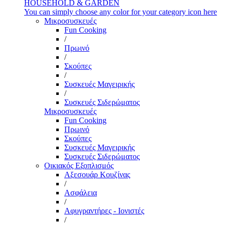
HOUSEHOLD & GARDEN
You can simply choose any color for your category icon here
Μικροσυσκευές
Fun Cooking
/
Πρωινό
/
Σκούπες
/
Συσκευές Μαγειρικής
/
Συσκευές Σιδερώματος
Μικροσυσκευές
Fun Cooking
Πρωινό
Σκούπες
Συσκευές Μαγειρικής
Συσκευές Σιδερώματος
Οικιακός Εξοπλισμός
Αξεσουάρ Κουζίνας
/
Ασφάλεια
/
Αφυγραντήρες - Ιονιστές
/