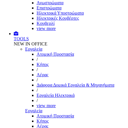
Ανωστρώματα
Επιστρώματα
Ηλεκτρικά Υποστρώματα
Ηλεκτρικές Κουβέρτες
Κουβερλί
view more
TOOLS
NEW IN OFFICE
Εργαλεία
Aτομική Προστασία
/
Kήπος
/
Αέρας
/
Διάφορα Δομικά Εργαλεία & Μηχανήματα
/
Εργαλεία Ηλεκτρικά
/
view more
Εργαλεία
Aτομική Προστασία
Kήπος
Αέρας