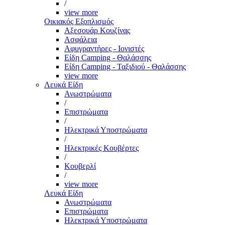
/
view more
Οικιακός Εξοπλισμός
Αξεσουάρ Κουζίνας
Ασφάλεια
Αφυγραντήρες - Ιονιστές
Είδη Camping - Θαλάσσης
Είδη Camping - Ταξιδιού - Θαλάσσης
view more
Λευκά Είδη
Ανωστρώματα
/
Επιστρώματα
/
Ηλεκτρικά Υποστρώματα
/
Ηλεκτρικές Κουβέρτες
/
Κουβερλί
/
view more
Λευκά Είδη
Ανωστρώματα
Επιστρώματα
Ηλεκτρικά Υποστρώματα