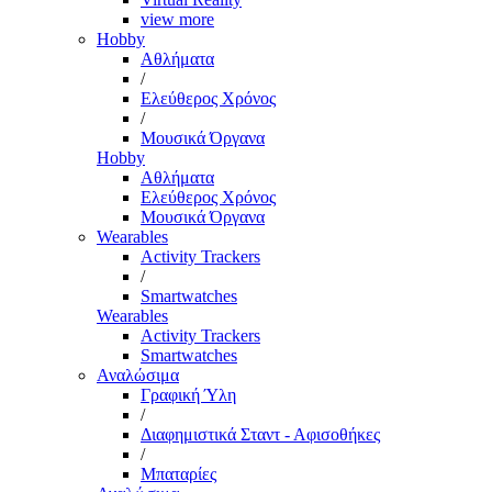
view more
Hobby
Αθλήματα
/
Ελεύθερος Χρόνος
/
Μουσικά Όργανα
Hobby
Αθλήματα
Ελεύθερος Χρόνος
Μουσικά Όργανα
Wearables
Activity Trackers
/
Smartwatches
Wearables
Activity Trackers
Smartwatches
Αναλώσιμα
Γραφική Ύλη
/
Διαφημιστικά Σταντ - Αφισοθήκες
/
Μπαταρίες