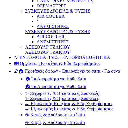
ΗΛΕΚΤΡΙΚΕΣ ΚΟΥΒΕΡΤΕΣ
ΘΕΡΜΑΣΤΡΕΣ
ΣΥΣΚΕΥΕΣ ΔΡΟΣΙΑΣ & ΨΥΞΗΣ
AIR COOLER
/
ΑΝΕΜΙΣΤΗΡΕΣ
ΣΥΣΚΕΥΕΣ ΔΡΟΣΙΑΣ & ΨΥΞΗΣ
AIR COOLER
ΑΝΕΜΙΣΤΗΡΕΣ
ΑΞΕΣΟΥΑΡ ΤΖΑΚΙΟΥ
ΑΞΕΣΟΥΑΡ ΤΖΑΚΙΟΥ
🦟 ΕΝΤΟΜΟΠΑΓΙΔΕΣ - ΕΝΤΟΜΟΑΠΩΘΗΤΙΚΑ
🍽️ Οργάνωση Κουζίνας & Είδη Σερβιρίσματος
🎁🏠 Προτάσεις δώρων • Επιλογές για το σπίτι • Για σένα
🏠 Τα Απαραίτητα για Κάθε Σπίτι
🏠 Τα Απαραίτητα για Κάθε Σπίτι
✨ Ξεχωριστές & Πρωτότυπες Συσκευές
✨ Ξεχωριστές & Πρωτότυπες Συσκευές
🍳 Εξοπλισμός Κουζίνας & Είδη Σερβιρίσματος
🍳 Εξοπλισμός Κουζίνας & Είδη Σερβιρίσματος
☕ Καφές & Απόλαυση στο Σπίτι
☕ Καφές & Απόλαυση στο Σπίτι