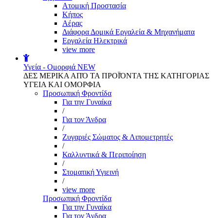
Aτομική Προστασία
Kήπος
Αέρας
Διάφορα Δομικά Εργαλεία & Μηχανήματα
Εργαλεία Ηλεκτρικά
view more
Υγεία - Ομορφιά
NEW
ΔΕΣ ΜΕΡΙΚΑ ΑΠΌ ΤΑ ΠΡΟΪΌΝΤΑ ΤΗΣ ΚΑΤΗΓΟΡΙΑΣ
ΥΓΕΙΑ ΚΑΙ ΟΜΟΡΦΙΑ
Προσωπική Φροντίδα
Για την Γυναίκα
/
Για τον Άνδρα
/
Ζυγαριές Σώματος & Λιπομετρητές
/
Καλλυντικά & Περιποίηση
/
Στοματική Υγιεινή
/
view more
Προσωπική Φροντίδα
Για την Γυναίκα
Για τον Άνδρα