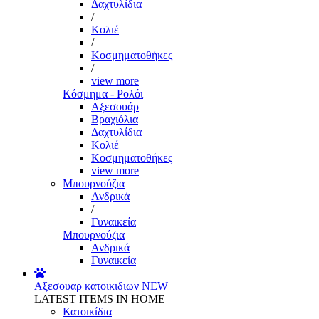
Δαχτυλίδια
/
Κολιέ
/
Κοσμηματοθήκες
/
view more
Κόσμημα - Ρολόι
Αξεσουάρ
Βραχιόλια
Δαχτυλίδια
Κολιέ
Κοσμηματοθήκες
view more
Μπουρνούζια
Ανδρικά
/
Γυναικεία
Μπουρνούζια
Ανδρικά
Γυναικεία
Αξεσουαρ κατοικιδιων
NEW
LATEST ITEMS IN HOME
Κατοικίδια