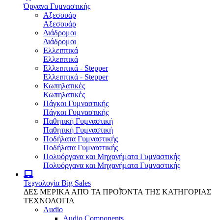
Όργανα Γυμναστικής
Αξεσουάρ
Αξεσουάρ
Διάδρομοι
Διάδρομοι
Ελλειπτικά
Ελλειπτικά
Ελλειπτικά - Stepper
Ελλειπτικά - Stepper
Κωπηλατικές
Κωπηλατικές
Πάγκοι Γυμναστικής
Πάγκοι Γυμναστικής
Παθητική Γυμναστική
Παθητική Γυμναστική
Ποδήλατα Γυμναστικής
Ποδήλατα Γυμναστικής
Πολυόργανα και Μηχανήματα Γυμναστικής
Πολυόργανα και Μηχανήματα Γυμναστικής
Τεχνολογία
Big Sales
ΔΕΣ ΜΕΡΙΚΑ ΑΠΌ ΤΑ ΠΡΟΪΌΝΤΑ ΤΗΣ ΚΑΤΗΓΟΡΙΑΣ
ΤΕΧΝΟΛΟΓΙΑ
Audio
Audio Components