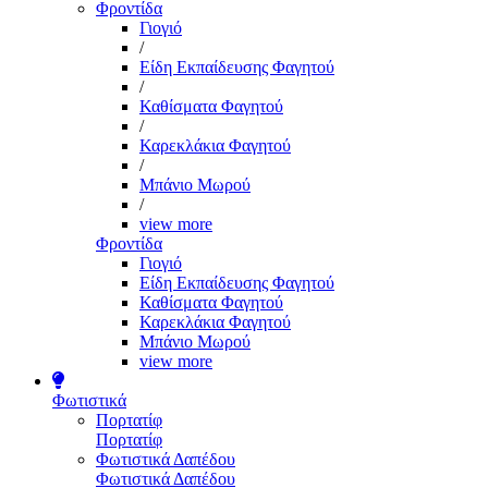
Φροντίδα
Γιογιό
/
Είδη Εκπαίδευσης Φαγητού
/
Καθίσματα Φαγητού
/
Καρεκλάκια Φαγητού
/
Μπάνιο Μωρού
/
view more
Φροντίδα
Γιογιό
Είδη Εκπαίδευσης Φαγητού
Καθίσματα Φαγητού
Καρεκλάκια Φαγητού
Μπάνιο Μωρού
view more
Φωτιστικά
Πορτατίφ
Πορτατίφ
Φωτιστικά Δαπέδου
Φωτιστικά Δαπέδου