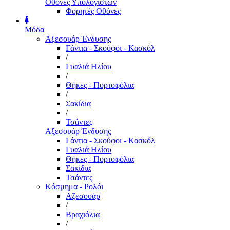
Οθόνες Υπολογιστών
Φορητές Οθόνες
Μόδα
Αξεσουάρ Ένδυσης
Γάντια - Σκούφοι - Κασκόλ
/
Γυαλιά Ηλίου
/
Θήκες - Πορτοφόλια
/
Σακίδια
/
Τσάντες
Αξεσουάρ Ένδυσης
Γάντια - Σκούφοι - Κασκόλ
Γυαλιά Ηλίου
Θήκες - Πορτοφόλια
Σακίδια
Τσάντες
Κόσμημα - Ρολόι
Αξεσουάρ
/
Βραχιόλια
/