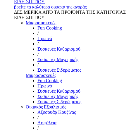
ΕΙΔΗ ΣΠΙΤΙΟΥ
βρείτε τα καλύτερα οικιακά της αγοράς
ΔΕΣ ΜΕΡΙΚΑ ΑΠΌ ΤΑ ΠΡΟΪΌΝΤΑ ΤΗΣ ΚΑΤΗΓΟΡΙΑΣ
ΕΙΔΗ ΣΠΙΤΙΟΥ
Μικροσυσκευές
Fun Cooking
/
Πρωινό
/
Συσκευές Καθαρισμού
/
Συσκευές Μαγειρικής
/
Συσκευές Σιδερώματος
Μικροσυσκευές
Fun Cooking
Πρωινό
Συσκευές Καθαρισμού
Συσκευές Μαγειρικής
Συσκευές Σιδερώματος
Οικιακός Εξοπλισμός
Αξεσουάρ Κουζίνας
/
Ασφάλεια
/