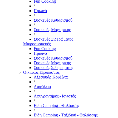
Fun Cooking
/
Πρωινό
/
Συσκευές Καθαρισμού
/
Συσκευές Μαγειρικής
/
Συσκευές Σιδερώματος
Μικροσυσκευές
Fun Cooking
Πρωινό
Συσκευές Καθαρισμού
Συσκευές Μαγειρικής
Συσκευές Σιδερώματος
Οικιακός Εξοπλισμός
Αξεσουάρ Κουζίνας
/
Ασφάλεια
/
Αφυγραντήρες - Ιονιστές
/
Είδη Camping - Θαλάσσης
/
Είδη Camping - Ταξιδιού - Θαλάσσης