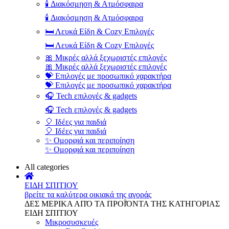
🕯️ Διακόσμηση & Ατμόσφαιρα
🕯️ Διακόσμηση & Ατμόσφαιρα
🛏️ Λευκά Είδη & Cozy Επιλογές
🛏️ Λευκά Είδη & Cozy Επιλογές
🎀 Μικρές αλλά ξεχωριστές επιλογές
🎀 Μικρές αλλά ξεχωριστές επιλογές
💝 Επιλογές με προσωπικό χαρακτήρα
💝 Επιλογές με προσωπικό χαρακτήρα
🎧 Tech επιλογές & gadgets
🎧 Tech επιλογές & gadgets
🎈 Ιδέες για παιδιά
🎈 Ιδέες για παιδιά
✨ Ομορφιά και περιποίηση
✨ Ομορφιά και περιποίηση
All categories
ΕΙΔΗ ΣΠΙΤΙΟΥ
βρείτε τα καλύτερα οικιακά της αγοράς
ΔΕΣ ΜΕΡΙΚΑ ΑΠΌ ΤΑ ΠΡΟΪΌΝΤΑ ΤΗΣ ΚΑΤΗΓΟΡΙΑΣ
ΕΙΔΗ ΣΠΙΤΙΟΥ
Μικροσυσκευές