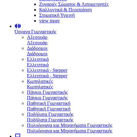
Ζυγαριές Σώματος & Λιπομετρητές
Καλλυντικά & Περιποίηση
Στοματική Υγιεινή
view more
Όργανα Γυμναστικής
Αξεσουάρ
Αξεσουάρ
Διάδρομοι
Διάδρομοι
Ελλειπτικά
Ελλειπτικά
Ελλειπτικά - Stepper
Ελλειπτικά - Stepper
Κωπηλατικές
Κωπηλατικές
Πάγκοι Γυμναστικής
Πάγκοι Γυμναστικής
Παθητική Γυμναστική
Παθητική Γυμναστική
Ποδήλατα Γυμναστικής
Ποδήλατα Γυμναστικής
Πολυόργανα και Μηχανήματα Γυμναστικής
Πολυόργανα και Μηχανήματα Γυμναστικής