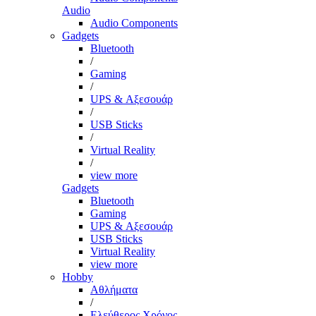
Audio
Audio Components
Gadgets
Bluetooth
/
Gaming
/
UPS & Αξεσουάρ
/
USB Sticks
/
Virtual Reality
/
view more
Gadgets
Bluetooth
Gaming
UPS & Αξεσουάρ
USB Sticks
Virtual Reality
view more
Hobby
Αθλήματα
/
Ελεύθερος Χρόνος