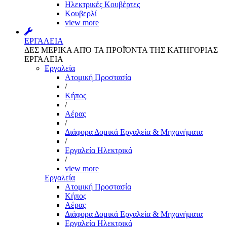
Ηλεκτρικές Κουβέρτες
Κουβερλί
view more
ΕΡΓΑΛΕΙΑ
ΔΕΣ ΜΕΡΙΚΑ ΑΠΌ ΤΑ ΠΡΟΪΌΝΤΑ ΤΗΣ ΚΑΤΗΓΟΡΙΑΣ
ΕΡΓΑΛΕΙΑ
Εργαλεία
Aτομική Προστασία
/
Kήπος
/
Αέρας
/
Διάφορα Δομικά Εργαλεία & Μηχανήματα
/
Εργαλεία Ηλεκτρικά
/
view more
Εργαλεία
Aτομική Προστασία
Kήπος
Αέρας
Διάφορα Δομικά Εργαλεία & Μηχανήματα
Εργαλεία Ηλεκτρικά