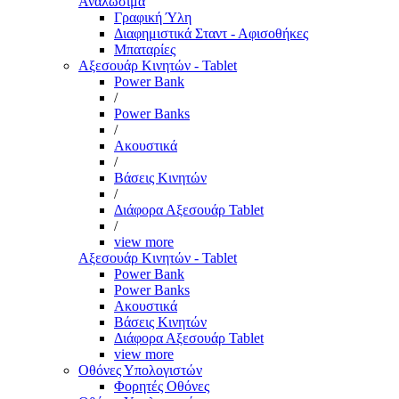
Αναλώσιμα
Γραφική Ύλη
Διαφημιστικά Σταντ - Αφισοθήκες
Μπαταρίες
Αξεσουάρ Κινητών - Tablet
Power Bank
/
Power Banks
/
Ακουστικά
/
Βάσεις Κινητών
/
Διάφορα Αξεσουάρ Tablet
/
view more
Αξεσουάρ Κινητών - Tablet
Power Bank
Power Banks
Ακουστικά
Βάσεις Κινητών
Διάφορα Αξεσουάρ Tablet
view more
Οθόνες Υπολογιστών
Φορητές Οθόνες