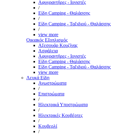
Αφυγραντήρες - Ιονιστές
/
Είδη Camping - Θαλάσσης
/
Είδη Camping - Ταξιδιού - Θαλάσσης
/
view more
Οικιακός Εξοπλισμός
Αξεσουάρ Κουζίνας
Ασφάλεια
Αφυγραντήρες - Ιονιστές
Είδη Camping - Θαλάσσης
Είδη Camping - Ταξιδιού - Θαλάσσης
view more
Λευκά Είδη
Ανωστρώματα
/
Επιστρώματα
/
Ηλεκτρικά Υποστρώματα
/
Ηλεκτρικές Κουβέρτες
/
Κουβερλί
/