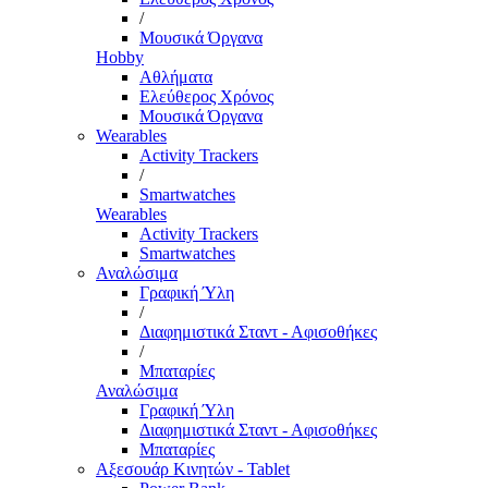
/
Μουσικά Όργανα
Hobby
Αθλήματα
Ελεύθερος Χρόνος
Μουσικά Όργανα
Wearables
Activity Trackers
/
Smartwatches
Wearables
Activity Trackers
Smartwatches
Αναλώσιμα
Γραφική Ύλη
/
Διαφημιστικά Σταντ - Αφισοθήκες
/
Μπαταρίες
Αναλώσιμα
Γραφική Ύλη
Διαφημιστικά Σταντ - Αφισοθήκες
Μπαταρίες
Αξεσουάρ Κινητών - Tablet