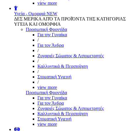
view more
Υγεία - Ομορφιά
NEW
ΔΕΣ ΜΕΡΙΚΑ ΑΠΌ ΤΑ ΠΡΟΪΌΝΤΑ ΤΗΣ ΚΑΤΗΓΟΡΙΑΣ
ΥΓΕΙΑ ΚΑΙ ΟΜΟΡΦΙΑ
Προσωπική Φροντίδα
Για την Γυναίκα
/
Για τον Άνδρα
/
Ζυγαριές Σώματος & Λιπομετρητές
/
Καλλυντικά & Περιποίηση
/
Στοματική Υγιεινή
/
view more
Προσωπική Φροντίδα
Για την Γυναίκα
Για τον Άνδρα
Ζυγαριές Σώματος & Λιπομετρητές
Καλλυντικά & Περιποίηση
Στοματική Υγιεινή
view more