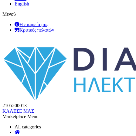
English
Μενού
Η εταιρεία μας
Κριτικές πελατών
2105200013
ΚΑΛΕΣΕ ΜΑΣ
Marketplace Menu
All categories