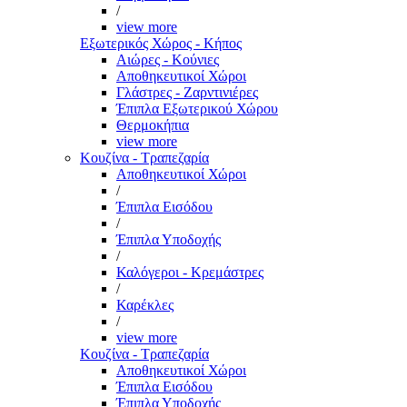
/
view more
Εξωτερικός Χώρος - Κήπος
Αιώρες - Κούνιες
Αποθηκευτικοί Χώροι
Γλάστρες - Ζαρντινιέρες
Έπιπλα Εξωτερικού Χώρου
Θερμοκήπια
view more
Κουζίνα - Τραπεζαρία
Αποθηκευτικοί Χώροι
/
Έπιπλα Εισόδου
/
Έπιπλα Υποδοχής
/
Καλόγεροι - Κρεμάστρες
/
Καρέκλες
/
view more
Κουζίνα - Τραπεζαρία
Αποθηκευτικοί Χώροι
Έπιπλα Εισόδου
Έπιπλα Υποδοχής