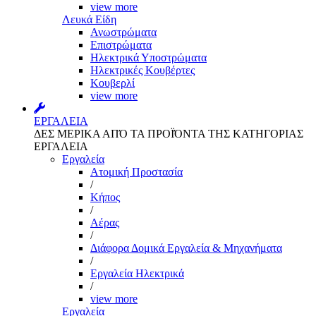
view more
Λευκά Είδη
Ανωστρώματα
Επιστρώματα
Ηλεκτρικά Υποστρώματα
Ηλεκτρικές Κουβέρτες
Κουβερλί
view more
ΕΡΓΑΛΕΙΑ
ΔΕΣ ΜΕΡΙΚΑ ΑΠΌ ΤΑ ΠΡΟΪΌΝΤΑ ΤΗΣ ΚΑΤΗΓΟΡΙΑΣ
ΕΡΓΑΛΕΙΑ
Εργαλεία
Aτομική Προστασία
/
Kήπος
/
Αέρας
/
Διάφορα Δομικά Εργαλεία & Μηχανήματα
/
Εργαλεία Ηλεκτρικά
/
view more
Εργαλεία