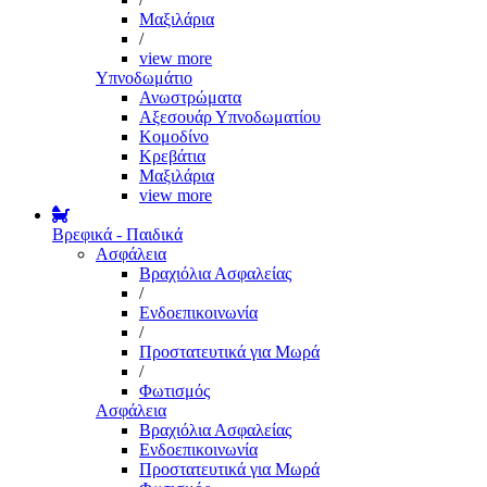
Μαξιλάρια
/
view more
Υπνοδωμάτιο
Ανωστρώματα
Αξεσουάρ Υπνοδωματίου
Κομοδίνο
Κρεβάτια
Μαξιλάρια
view more
Βρεφικά - Παιδικά
Ασφάλεια
Βραχιόλια Ασφαλείας
/
Ενδοεπικοινωνία
/
Προστατευτικά για Μωρά
/
Φωτισμός
Ασφάλεια
Βραχιόλια Ασφαλείας
Ενδοεπικοινωνία
Προστατευτικά για Μωρά