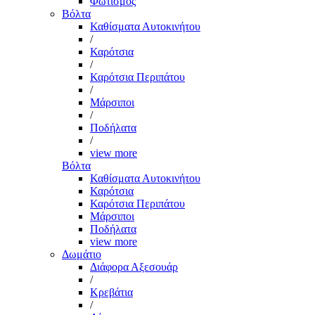
Φωτισμός
Βόλτα
Καθίσματα Αυτοκινήτου
/
Καρότσια
/
Καρότσια Περιπάτου
/
Μάρσιποι
/
Ποδήλατα
/
view more
Βόλτα
Καθίσματα Αυτοκινήτου
Καρότσια
Καρότσια Περιπάτου
Μάρσιποι
Ποδήλατα
view more
Δωμάτιο
Διάφορα Αξεσουάρ
/
Κρεβάτια
/