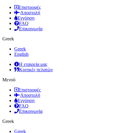
Επιστροφές
Αποστολή
Εγγύηση
FAQ
Επικοινωνία
Greek
Greek
English
Η εταιρεία μας
Κριτικές πελατών
Μενού
Επιστροφές
Αποστολή
Εγγύηση
FAQ
Επικοινωνία
Greek
Greek