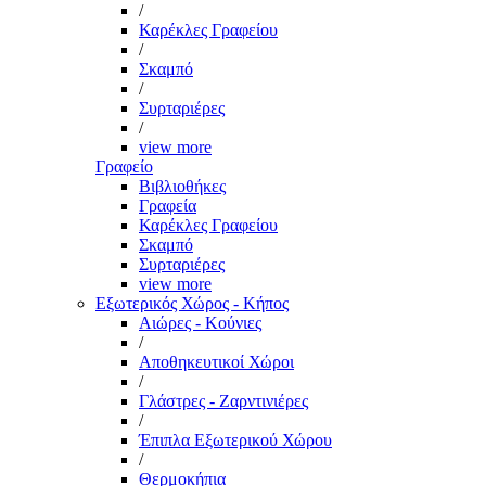
/
Καρέκλες Γραφείου
/
Σκαμπό
/
Συρταριέρες
/
view more
Γραφείο
Βιβλιοθήκες
Γραφεία
Καρέκλες Γραφείου
Σκαμπό
Συρταριέρες
view more
Εξωτερικός Χώρος - Κήπος
Αιώρες - Κούνιες
/
Αποθηκευτικοί Χώροι
/
Γλάστρες - Ζαρντινιέρες
/
Έπιπλα Εξωτερικού Χώρου
/
Θερμοκήπια