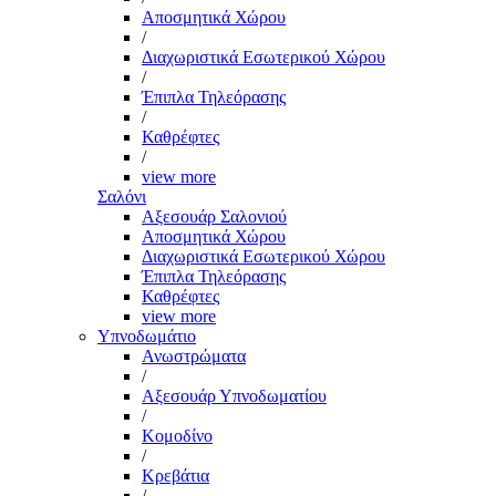
Αποσμητικά Χώρου
/
Διαχωριστικά Εσωτερικού Χώρου
/
Έπιπλα Τηλεόρασης
/
Καθρέφτες
/
view more
Σαλόνι
Αξεσουάρ Σαλονιού
Αποσμητικά Χώρου
Διαχωριστικά Εσωτερικού Χώρου
Έπιπλα Τηλεόρασης
Καθρέφτες
view more
Υπνοδωμάτιο
Ανωστρώματα
/
Αξεσουάρ Υπνοδωματίου
/
Κομοδίνο
/
Κρεβάτια
/