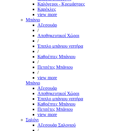
Καλόγεροι - Κρεμάστρες
Καρέκλες
view more
Μπάνιο
Αξεσουάρ
/
Αποθηκευτικοί Χώροι
/
Έπιπλο μπάνιου νιπτήρα
/
Καθρέπτες Μπάνιου
/
Πετσέτες Μπάνιου
/
view more
Μπάνιο
Αξεσουάρ
Αποθηκευτικοί Χώροι
Έπιπλο μπάνιου νιπτήρα
Καθρέπτες Μπάνιου
Πετσέτες Μπάνιου
view more
Σαλόνι
Αξεσουάρ Σαλονιού
/