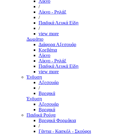
Λίκνο
/
Λίκνο - Ρηλάξ
/
Παιδικά Λευκά Είδη
/
view more
Δωμάτιο
Διάφορα Αξεσουάρ
Κρεβάτια
Λίκνο
Λίκνο - Ρηλάξ
Παιδικά Λευκά Είδη
view more
Ένδυση
Αξεσουάρ
/
Βρεφικά
Ένδυση
Αξεσουάρ
Βρεφικά
Παιδικά Ρούχα
Βρεφικά Φορμάκια
/
Γάντια - Κασκόλ - Σκούφοι