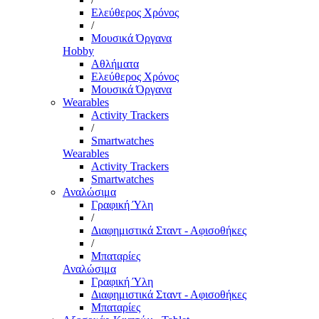
Ελεύθερος Χρόνος
/
Μουσικά Όργανα
Hobby
Αθλήματα
Ελεύθερος Χρόνος
Μουσικά Όργανα
Wearables
Activity Trackers
/
Smartwatches
Wearables
Activity Trackers
Smartwatches
Αναλώσιμα
Γραφική Ύλη
/
Διαφημιστικά Σταντ - Αφισοθήκες
/
Μπαταρίες
Αναλώσιμα
Γραφική Ύλη
Διαφημιστικά Σταντ - Αφισοθήκες
Μπαταρίες