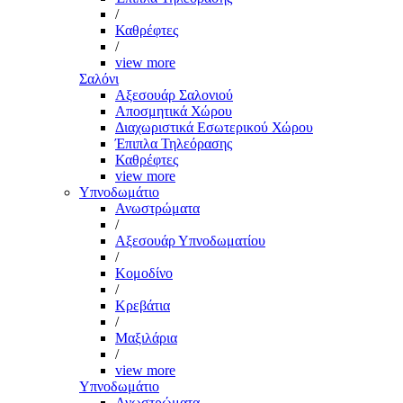
/
Καθρέφτες
/
view more
Σαλόνι
Αξεσουάρ Σαλονιού
Αποσμητικά Χώρου
Διαχωριστικά Εσωτερικού Χώρου
Έπιπλα Τηλεόρασης
Καθρέφτες
view more
Υπνοδωμάτιο
Ανωστρώματα
/
Αξεσουάρ Υπνοδωματίου
/
Κομοδίνο
/
Κρεβάτια
/
Μαξιλάρια
/
view more
Υπνοδωμάτιο
Ανωστρώματα