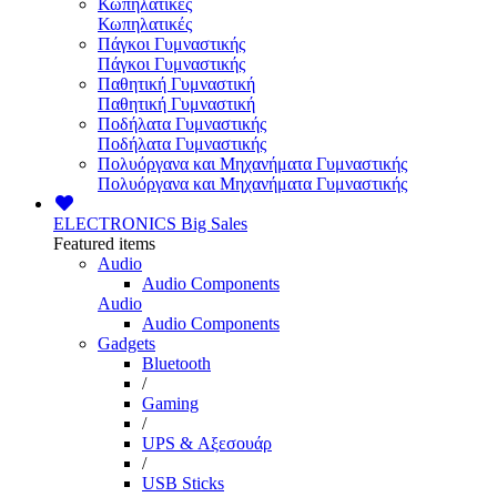
Κωπηλατικές
Κωπηλατικές
Πάγκοι Γυμναστικής
Πάγκοι Γυμναστικής
Παθητική Γυμναστική
Παθητική Γυμναστική
Ποδήλατα Γυμναστικής
Ποδήλατα Γυμναστικής
Πολυόργανα και Μηχανήματα Γυμναστικής
Πολυόργανα και Μηχανήματα Γυμναστικής
ELECTRONICS
Big Sales
Featured items
Audio
Audio Components
Audio
Audio Components
Gadgets
Bluetooth
/
Gaming
/
UPS & Αξεσουάρ
/
USB Sticks