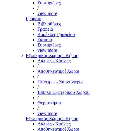
Συρταριέρες
/
view more
Γραφείο
Βιβλιοθήκες
Γραφεία
Καρέκλες Γραφείου
Σκαμπό
Συρταριέρες
view more
Εξωτερικός Χώρος - Κήπος
Αιώρες - Κούνιες
/
Αποθηκευτικοί Χώροι
/
Γλάστρες - Ζαρντινιέρες
/
Έπιπλα Εξωτερικού Χώρου
/
Θερμοκήπια
/
view more
Εξωτερικός Χώρος - Κήπος
Αιώρες - Κούνιες
Αποθηκευτικοί Χώροι