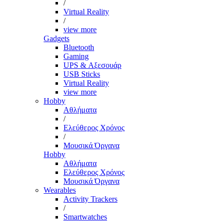
/
Virtual Reality
/
view more
Gadgets
Bluetooth
Gaming
UPS & Αξεσουάρ
USB Sticks
Virtual Reality
view more
Hobby
Αθλήματα
/
Ελεύθερος Χρόνος
/
Μουσικά Όργανα
Hobby
Αθλήματα
Ελεύθερος Χρόνος
Μουσικά Όργανα
Wearables
Activity Trackers
/
Smartwatches