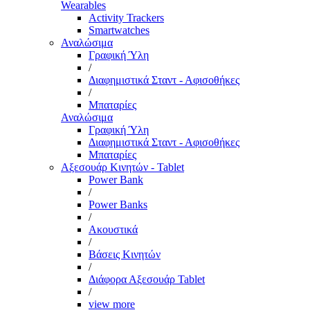
Wearables
Activity Trackers
Smartwatches
Αναλώσιμα
Γραφική Ύλη
/
Διαφημιστικά Σταντ - Αφισοθήκες
/
Μπαταρίες
Αναλώσιμα
Γραφική Ύλη
Διαφημιστικά Σταντ - Αφισοθήκες
Μπαταρίες
Αξεσουάρ Κινητών - Tablet
Power Bank
/
Power Banks
/
Ακουστικά
/
Βάσεις Κινητών
/
Διάφορα Αξεσουάρ Tablet
/
view more