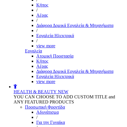
Kήπος
/
Αέρας
/
Διάφορα Δομικά Εργαλεία & Μηχανήματα
/
Εργαλεία Ηλεκτρικά
/
view more
Εργαλεία
Aτομική Προστασία
Kήπος
Αέρας
Διάφορα Δομικά Εργαλεία & Μηχανήματα
Εργαλεία Ηλεκτρικά
view more
HEALTH & BEAUTY
NEW
YOU CAN CHOOSE TO ADD CUSTOM TITLE and
ANY FEATURED PRODUCTS
Προσωπική Φροντίδα
Αδυνάτισμα
/
Για την Γυναίκα