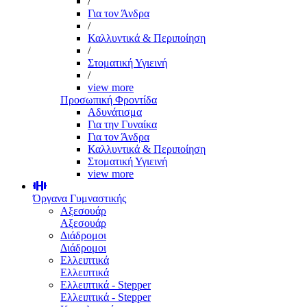
/
Για τον Άνδρα
/
Καλλυντικά & Περιποίηση
/
Στοματική Υγιεινή
/
view more
Προσωπική Φροντίδα
Αδυνάτισμα
Για την Γυναίκα
Για τον Άνδρα
Καλλυντικά & Περιποίηση
Στοματική Υγιεινή
view more
Όργανα Γυμναστικής
Αξεσουάρ
Αξεσουάρ
Διάδρομοι
Διάδρομοι
Ελλειπτικά
Ελλειπτικά
Ελλειπτικά - Stepper
Ελλειπτικά - Stepper