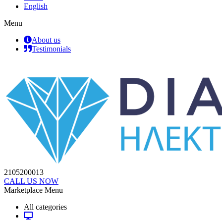
English
Menu
About us
Testimonials
2105200013
CALL US NOW
Marketplace Menu
All categories