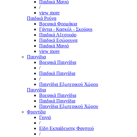
Παιδικά Μαγιό
/
view more
Παιδικά Ρούχα
Βρεφικά Φορμάκια
Γάντια - Κασκόλ - Σκούφοι
Παιδικά Αξεσουάρ
Παιδικά Εσώρουχα
Παιδικά Μαγιό
view more
Παιχνίδια
Βρεφικά Παιχνίδια
/
Παιδικά Παιχνίδια
/
Παιχνίδια Εξωτερικού Χώρου
Παιχνίδια
Βρεφικά Παιχνίδια
Παιδικά Παιχνίδια
Παιχνίδια Εξωτερικού Χώρου
Φροντίδα
Γιογιό
/
Είδη Εκπαίδευσης Φαγητού
/