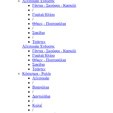
Αξεσουάρ Ένδυσης
Γάντια - Σκούφοι - Κασκόλ
/
Γυαλιά Ηλίου
/
Θήκες - Πορτοφόλια
/
Σακίδια
/
Τσάντες
Αξεσουάρ Ένδυσης
Γάντια - Σκούφοι - Κασκόλ
Γυαλιά Ηλίου
Θήκες - Πορτοφόλια
Σακίδια
Τσάντες
Κόσμημα - Ρολόι
Αξεσουάρ
/
Βραχιόλια
/
Δαχτυλίδια
/
Κολιέ
/