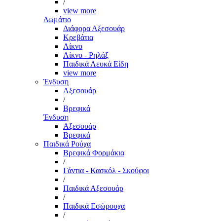
/
view more
Δωμάτιο
Διάφορα Αξεσουάρ
Κρεβάτια
Λίκνο
Λίκνο - Ρηλάξ
Παιδικά Λευκά Είδη
view more
Ένδυση
Αξεσουάρ
/
Βρεφικά
Ένδυση
Αξεσουάρ
Βρεφικά
Παιδικά Ρούχα
Βρεφικά Φορμάκια
/
Γάντια - Κασκόλ - Σκούφοι
/
Παιδικά Αξεσουάρ
/
Παιδικά Εσώρουχα
/