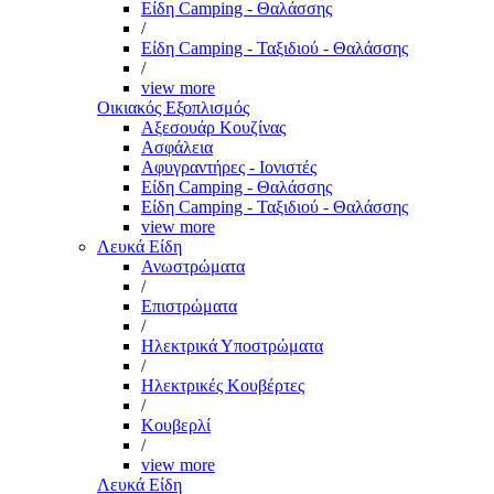
Είδη Camping - Θαλάσσης
/
Είδη Camping - Ταξιδιού - Θαλάσσης
/
view more
Οικιακός Εξοπλισμός
Αξεσουάρ Κουζίνας
Ασφάλεια
Αφυγραντήρες - Ιονιστές
Είδη Camping - Θαλάσσης
Είδη Camping - Ταξιδιού - Θαλάσσης
view more
Λευκά Είδη
Ανωστρώματα
/
Επιστρώματα
/
Ηλεκτρικά Υποστρώματα
/
Ηλεκτρικές Κουβέρτες
/
Κουβερλί
/
view more
Λευκά Είδη