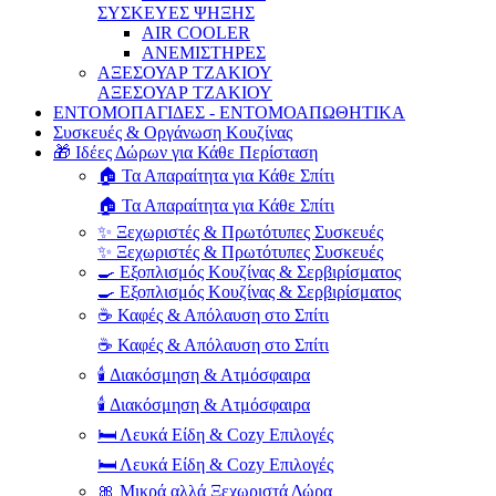
ΣΥΣΚΕΥΕΣ ΨΗΞΗΣ
AIR COOLER
ΑΝΕΜΙΣΤΗΡΕΣ
ΑΞΕΣΟΥΑΡ ΤΖΑΚΙΟΥ
ΑΞΕΣΟΥΑΡ ΤΖΑΚΙΟΥ
ΕΝΤΟΜΟΠΑΓΙΔΕΣ - ΕΝΤΟΜΟΑΠΩΘΗΤΙΚΑ
Συσκευές & Οργάνωση Κουζίνας
🎁 Ιδέες Δώρων για Κάθε Περίσταση
🏠 Τα Απαραίτητα για Κάθε Σπίτι
🏠 Τα Απαραίτητα για Κάθε Σπίτι
✨ Ξεχωριστές & Πρωτότυπες Συσκευές
✨ Ξεχωριστές & Πρωτότυπες Συσκευές
🍳 Εξοπλισμός Κουζίνας & Σερβιρίσματος
🍳 Εξοπλισμός Κουζίνας & Σερβιρίσματος
☕ Καφές & Απόλαυση στο Σπίτι
☕ Καφές & Απόλαυση στο Σπίτι
🕯️ Διακόσμηση & Ατμόσφαιρα
🕯️ Διακόσμηση & Ατμόσφαιρα
🛏️ Λευκά Είδη & Cozy Επιλογές
🛏️ Λευκά Είδη & Cozy Επιλογές
🎀 Μικρά αλλά Ξεχωριστά Δώρα