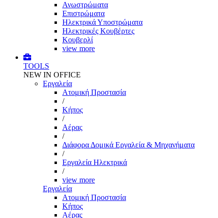
Ανωστρώματα
Επιστρώματα
Ηλεκτρικά Υποστρώματα
Ηλεκτρικές Κουβέρτες
Κουβερλί
view more
TOOLS
NEW IN OFFICE
Εργαλεία
Aτομική Προστασία
/
Kήπος
/
Αέρας
/
Διάφορα Δομικά Εργαλεία & Μηχανήματα
/
Εργαλεία Ηλεκτρικά
/
view more
Εργαλεία
Aτομική Προστασία
Kήπος
Αέρας