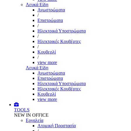
Λευκά Είδη
Ανωστρώματα
/
Επιστρώματα
/
Ηλεκτρικά Υποστρώματα
/
Ηλεκτρικές Κουβέρτες
/
Κουβερλί
/
view more
Λευκά Είδη
Ανωστρώματα
Επιστρώματα
Ηλεκτρικά Υποστρώματα
Ηλεκτρικές Κουβέρτες
Κουβερλί
view more
TOOLS
NEW IN OFFICE
Εργαλεία
Aτομική Προστασία
/