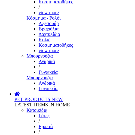
Κοσμηματοθήκες
/
view more
Κόσμημα - Ρολόι
Αξεσουάρ
Βραχιόλια
Δαχτυλίδια
Κολιέ
Κοσμηματοθήκες
view more
Μπουρνούζια
Ανδρικά
/
Γυναικεία
Μπουρνούζια
Ανδρικά
Γυναικεία
PET PRODUCTS
NEW
LATEST ITEMS IN HOME
Κατοικίδια
Γάτες
/
Ερπετά
/