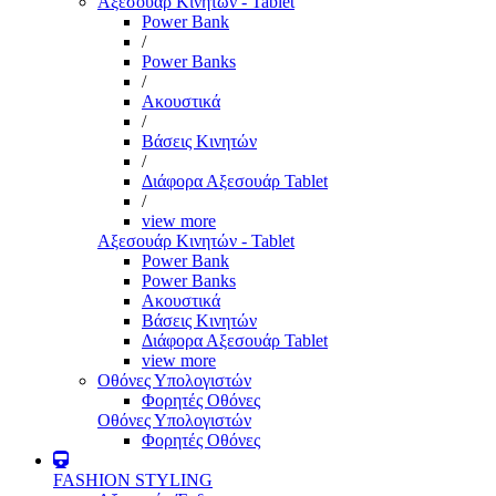
Αξεσουάρ Κινητών - Tablet
Power Bank
/
Power Banks
/
Ακουστικά
/
Βάσεις Κινητών
/
Διάφορα Αξεσουάρ Tablet
/
view more
Αξεσουάρ Κινητών - Tablet
Power Bank
Power Banks
Ακουστικά
Βάσεις Κινητών
Διάφορα Αξεσουάρ Tablet
view more
Οθόνες Υπολογιστών
Φορητές Οθόνες
Οθόνες Υπολογιστών
Φορητές Οθόνες
FASHION STYLING