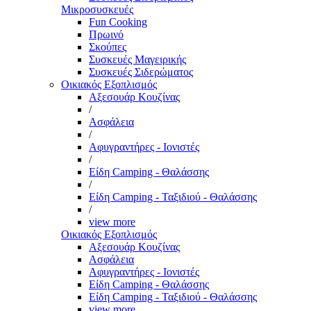
Μικροσυσκευές
Fun Cooking
Πρωινό
Σκούπες
Συσκευές Μαγειρικής
Συσκευές Σιδερώματος
Οικιακός Εξοπλισμός
Αξεσουάρ Κουζίνας
/
Ασφάλεια
/
Αφυγραντήρες - Ιονιστές
/
Είδη Camping - Θαλάσσης
/
Είδη Camping - Ταξιδιού - Θαλάσσης
/
view more
Οικιακός Εξοπλισμός
Αξεσουάρ Κουζίνας
Ασφάλεια
Αφυγραντήρες - Ιονιστές
Είδη Camping - Θαλάσσης
Είδη Camping - Ταξιδιού - Θαλάσσης
view more