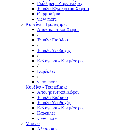
Γλάστρες - Ζαρντινιέρες
Έπιπλα Εξωτερικού Χώρου
Θερμοκήπια
view more
Κουζίνα - Τραπεζαρία
Αποθηκευτικοί Χώροι
/
Έπιπλα Εισόδου
/
Έπιπλα Υποδοχής
/
Καλόγεροι - Κρεμάστρες
/
Καρέκλες
/
view more
Κουζίνα - Τραπεζαρία
Αποθηκευτικοί Χώροι
Έπιπλα Εισόδου
Έπιπλα Υποδοχής
Καλόγεροι - Κρεμάστρες
Καρέκλες
view more
Μπάνιο
Αξεσουάρ