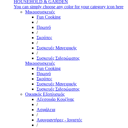
HOUSEHOLD & GARDEN
You can simply choose any color for your category icon here
Μικροσυσκευές
Fun Cooking
/
Πρωινό
/
Σκούπες
/
Συσκευές Μαγειρικής
/
Συσκευές Σιδερώματος
Μικροσυσκευές
Fun Cooking
Πρωινό
Σκούπες
Συσκευές Μαγειρικής
Συσκευές Σιδερώματος
Οικιακός Εξοπλισμός
Αξεσουάρ Κουζίνας
/
Ασφάλεια
/
Αφυγραντήρες - Ιονιστές
/