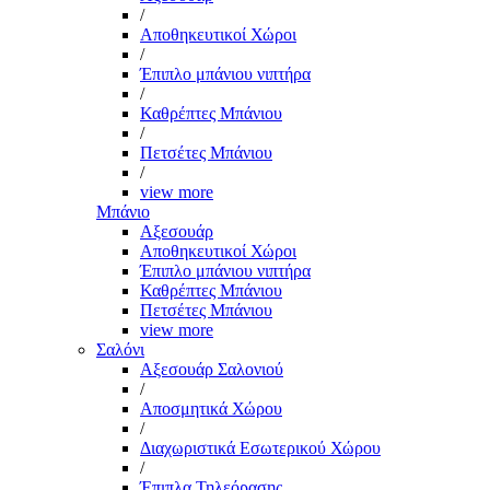
/
Αποθηκευτικοί Χώροι
/
Έπιπλο μπάνιου νιπτήρα
/
Καθρέπτες Μπάνιου
/
Πετσέτες Μπάνιου
/
view more
Μπάνιο
Αξεσουάρ
Αποθηκευτικοί Χώροι
Έπιπλο μπάνιου νιπτήρα
Καθρέπτες Μπάνιου
Πετσέτες Μπάνιου
view more
Σαλόνι
Αξεσουάρ Σαλονιού
/
Αποσμητικά Χώρου
/
Διαχωριστικά Εσωτερικού Χώρου
/
Έπιπλα Τηλεόρασης