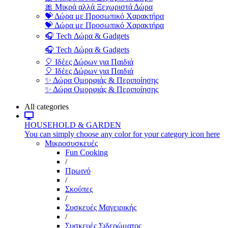
🎀 Μικρά αλλά Ξεχωριστά Δώρα
💝 Δώρα με Προσωπικό Χαρακτήρα
💝 Δώρα με Προσωπικό Χαρακτήρα
🎧 Tech Δώρα & Gadgets
🎧 Tech Δώρα & Gadgets
🎈 Ιδέες Δώρων για Παιδιά
🎈 Ιδέες Δώρων για Παιδιά
✨ Δώρα Ομορφιάς & Περιποίησης
✨ Δώρα Ομορφιάς & Περιποίησης
All categories
HOUSEHOLD & GARDEN
You can simply choose any color for your category icon here
Μικροσυσκευές
Fun Cooking
/
Πρωινό
/
Σκούπες
/
Συσκευές Μαγειρικής
/
Συσκευές Σιδερώματος