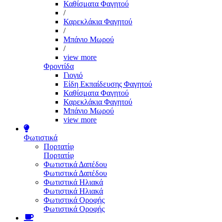
Καθίσματα Φαγητού
/
Καρεκλάκια Φαγητού
/
Μπάνιο Μωρού
/
view more
Φροντίδα
Γιογιό
Είδη Εκπαίδευσης Φαγητού
Καθίσματα Φαγητού
Καρεκλάκια Φαγητού
Μπάνιο Μωρού
view more
Φωτιστικά
Πορτατίφ
Πορτατίφ
Φωτιστικά Δαπέδου
Φωτιστικά Δαπέδου
Φωτιστικά Ηλιακά
Φωτιστικά Ηλιακά
Φωτιστικά Οροφής
Φωτιστικά Οροφής