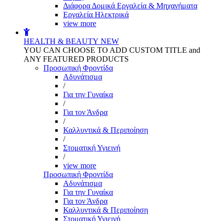
Διάφορα Δομικά Εργαλεία & Μηχανήματα
Εργαλεία Ηλεκτρικά
view more
HEALTH & BEAUTY
NEW
YOU CAN CHOOSE TO ADD CUSTOM TITLE and
ANY FEATURED PRODUCTS
Προσωπική Φροντίδα
Αδυνάτισμα
/
Για την Γυναίκα
/
Για τον Άνδρα
/
Καλλυντικά & Περιποίηση
/
Στοματική Υγιεινή
/
view more
Προσωπική Φροντίδα
Αδυνάτισμα
Για την Γυναίκα
Για τον Άνδρα
Καλλυντικά & Περιποίηση
Στοματική Υγιεινή