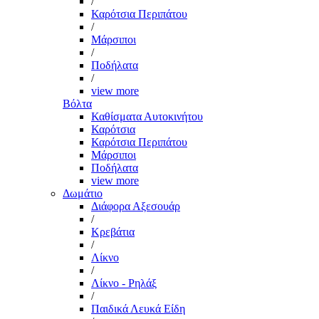
/
Καρότσια Περιπάτου
/
Μάρσιποι
/
Ποδήλατα
/
view more
Βόλτα
Καθίσματα Αυτοκινήτου
Καρότσια
Καρότσια Περιπάτου
Μάρσιποι
Ποδήλατα
view more
Δωμάτιο
Διάφορα Αξεσουάρ
/
Κρεβάτια
/
Λίκνο
/
Λίκνο - Ρηλάξ
/
Παιδικά Λευκά Είδη