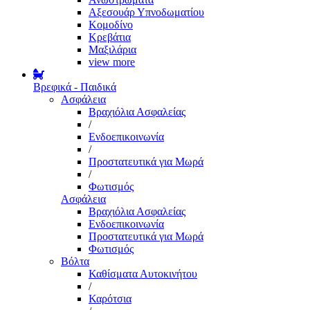
Αξεσουάρ Υπνοδωματίου
Κομοδίνο
Κρεβάτια
Μαξιλάρια
view more
Βρεφικά - Παιδικά
Ασφάλεια
Βραχιόλια Ασφαλείας
/
Ενδοεπικοινωνία
/
Προστατευτικά για Μωρά
/
Φωτισμός
Ασφάλεια
Βραχιόλια Ασφαλείας
Ενδοεπικοινωνία
Προστατευτικά για Μωρά
Φωτισμός
Βόλτα
Καθίσματα Αυτοκινήτου
/
Καρότσια