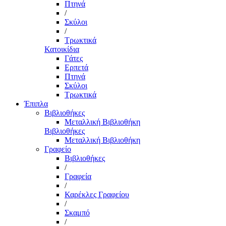
Πτηνά
/
Σκύλοι
/
Τρωκτικά
Κατοικίδια
Γάτες
Ερπετά
Πτηνά
Σκύλοι
Τρωκτικά
Έπιπλα
Βιβλιοθήκες
Μεταλλική Βιβλιοθήκη
Βιβλιοθήκες
Μεταλλική Βιβλιοθήκη
Γραφείο
Βιβλιοθήκες
/
Γραφεία
/
Καρέκλες Γραφείου
/
Σκαμπό
/