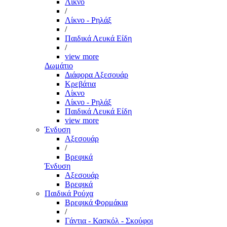
Λίκνο
/
Λίκνο - Ρηλάξ
/
Παιδικά Λευκά Είδη
/
view more
Δωμάτιο
Διάφορα Αξεσουάρ
Κρεβάτια
Λίκνο
Λίκνο - Ρηλάξ
Παιδικά Λευκά Είδη
view more
Ένδυση
Αξεσουάρ
/
Βρεφικά
Ένδυση
Αξεσουάρ
Βρεφικά
Παιδικά Ρούχα
Βρεφικά Φορμάκια
/
Γάντια - Κασκόλ - Σκούφοι