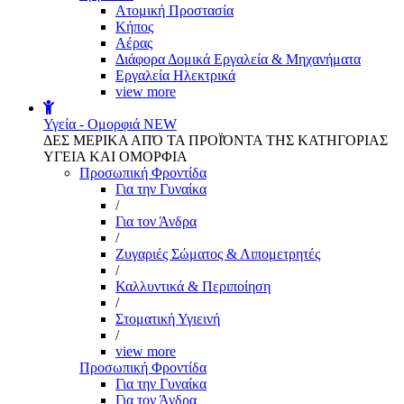
Aτομική Προστασία
Kήπος
Αέρας
Διάφορα Δομικά Εργαλεία & Μηχανήματα
Εργαλεία Ηλεκτρικά
view more
Υγεία - Ομορφιά
NEW
ΔΕΣ ΜΕΡΙΚΑ ΑΠΌ ΤΑ ΠΡΟΪΌΝΤΑ ΤΗΣ ΚΑΤΗΓΟΡΙΑΣ
ΥΓΕΙΑ ΚΑΙ ΟΜΟΡΦΙΑ
Προσωπική Φροντίδα
Για την Γυναίκα
/
Για τον Άνδρα
/
Ζυγαριές Σώματος & Λιπομετρητές
/
Καλλυντικά & Περιποίηση
/
Στοματική Υγιεινή
/
view more
Προσωπική Φροντίδα
Για την Γυναίκα
Για τον Άνδρα