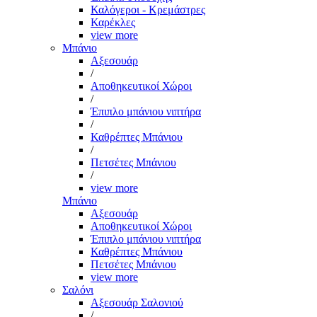
Καλόγεροι - Κρεμάστρες
Καρέκλες
view more
Μπάνιο
Αξεσουάρ
/
Αποθηκευτικοί Χώροι
/
Έπιπλο μπάνιου νιπτήρα
/
Καθρέπτες Μπάνιου
/
Πετσέτες Μπάνιου
/
view more
Μπάνιο
Αξεσουάρ
Αποθηκευτικοί Χώροι
Έπιπλο μπάνιου νιπτήρα
Καθρέπτες Μπάνιου
Πετσέτες Μπάνιου
view more
Σαλόνι
Αξεσουάρ Σαλονιού
/