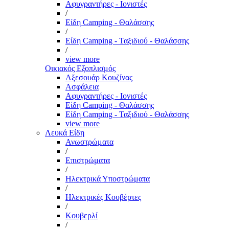
Αφυγραντήρες - Ιονιστές
/
Είδη Camping - Θαλάσσης
/
Είδη Camping - Ταξιδιού - Θαλάσσης
/
view more
Οικιακός Εξοπλισμός
Αξεσουάρ Κουζίνας
Ασφάλεια
Αφυγραντήρες - Ιονιστές
Είδη Camping - Θαλάσσης
Είδη Camping - Ταξιδιού - Θαλάσσης
view more
Λευκά Είδη
Ανωστρώματα
/
Επιστρώματα
/
Ηλεκτρικά Υποστρώματα
/
Ηλεκτρικές Κουβέρτες
/
Κουβερλί
/