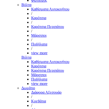
Φωτισμός
Βόλτα
Καθίσματα Αυτοκινήτου
/
Καρότσια
/
Καρότσια Περιπάτου
/
Μάρσιποι
/
Ποδήλατα
/
view more
Βόλτα
Καθίσματα Αυτοκινήτου
Καρότσια
Καρότσια Περιπάτου
Μάρσιποι
Ποδήλατα
view more
Δωμάτιο
Διάφορα Αξεσουάρ
/
Κρεβάτια
/