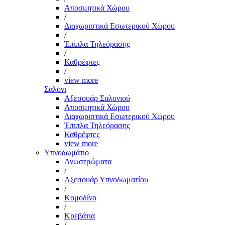
Αποσμητικά Χώρου
/
Διαχωριστικά Εσωτερικού Χώρου
/
Έπιπλα Τηλεόρασης
/
Καθρέφτες
/
view more
Σαλόνι
Αξεσουάρ Σαλονιού
Αποσμητικά Χώρου
Διαχωριστικά Εσωτερικού Χώρου
Έπιπλα Τηλεόρασης
Καθρέφτες
view more
Υπνοδωμάτιο
Ανωστρώματα
/
Αξεσουάρ Υπνοδωματίου
/
Κομοδίνο
/
Κρεβάτια
/