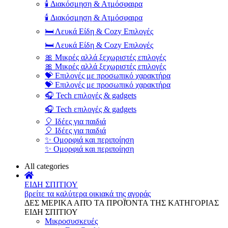
🕯️ Διακόσμηση & Ατμόσφαιρα
🕯️ Διακόσμηση & Ατμόσφαιρα
🛏️ Λευκά Είδη & Cozy Επιλογές
🛏️ Λευκά Είδη & Cozy Επιλογές
🎀 Μικρές αλλά ξεχωριστές επιλογές
🎀 Μικρές αλλά ξεχωριστές επιλογές
💝 Επιλογές με προσωπικό χαρακτήρα
💝 Επιλογές με προσωπικό χαρακτήρα
🎧 Tech επιλογές & gadgets
🎧 Tech επιλογές & gadgets
🎈 Ιδέες για παιδιά
🎈 Ιδέες για παιδιά
✨ Ομορφιά και περιποίηση
✨ Ομορφιά και περιποίηση
All categories
ΕΙΔΗ ΣΠΙΤΙΟΥ
βρείτε τα καλύτερα οικιακά της αγοράς
ΔΕΣ ΜΕΡΙΚΑ ΑΠΌ ΤΑ ΠΡΟΪΌΝΤΑ ΤΗΣ ΚΑΤΗΓΟΡΙΑΣ
ΕΙΔΗ ΣΠΙΤΙΟΥ
Μικροσυσκευές