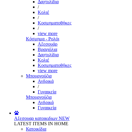
Δαχτυλίδια
/
Κολιέ
/
Κοσμηματοθήκες
/
view more
Κόσμημα - Ρολόι
Αξεσουάρ
Βραχιόλια
Δαχτυλίδια
Κολιέ
Κοσμηματοθήκες
view more
Μπουρνούζια
Ανδρικά
/
Γυναικεία
Μπουρνούζια
Ανδρικά
Γυναικεία
Αξεσουαρ κατοικιδιων
NEW
LATEST ITEMS IN HOME
Κατοικίδια