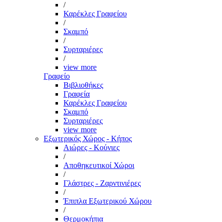
/
Καρέκλες Γραφείου
/
Σκαμπό
/
Συρταριέρες
/
view more
Γραφείο
Βιβλιοθήκες
Γραφεία
Καρέκλες Γραφείου
Σκαμπό
Συρταριέρες
view more
Εξωτερικός Χώρος - Κήπος
Αιώρες - Κούνιες
/
Αποθηκευτικοί Χώροι
/
Γλάστρες - Ζαρντινιέρες
/
Έπιπλα Εξωτερικού Χώρου
/
Θερμοκήπια