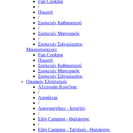
Fun Cooking
/
Πρωινό
/
Συσκευές Καθαρισμού
/
Συσκευές Μαγειρικής
/
Συσκευές Σιδερώματος
Μικροσυσκευές
Fun Cooking
Πρωινό
Συσκευές Καθαρισμού
Συσκευές Μαγειρικής
Συσκευές Σιδερώματος
Οικιακός Εξοπλισμός
Αξεσουάρ Κουζίνας
/
Ασφάλεια
/
Αφυγραντήρες - Ιονιστές
/
Είδη Camping - Θαλάσσης
/
Είδη Camping - Ταξιδιού - Θαλάσσης