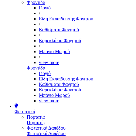
Φροντίδα
Γιογιό
/
Είδη Εκπαίδευσης Φαγητού
/
Καθίσματα Φαγητού
/
Καρεκλάκια Φαγητού
/
Μπάνιο Μωρού
/
view more
Φροντίδα
Γιογιό
Είδη Εκπαίδευσης Φαγητού
Καθίσματα Φαγητού
Καρεκλάκια Φαγητού
Μπάνιο Μωρού
view more
Φωτιστικά
Πορτατίφ
Πορτατίφ
Φωτιστικά Δαπέδου
Φωτιστικά Δαπέδου