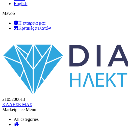
English
Μενού
Η εταιρεία μας
Κριτικές πελατών
2105200013
ΚΑΛΕΣΕ ΜΑΣ
Marketplace Menu
All categories