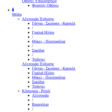
Οθόνες Υπολογιστών
Φορητές Οθόνες
Μόδα
Αξεσουάρ Ένδυσης
Γάντια - Σκούφοι - Κασκόλ
/
Γυαλιά Ηλίου
/
Θήκες - Πορτοφόλια
/
Σακίδια
/
Τσάντες
Αξεσουάρ Ένδυσης
Γάντια - Σκούφοι - Κασκόλ
Γυαλιά Ηλίου
Θήκες - Πορτοφόλια
Σακίδια
Τσάντες
Κόσμημα - Ρολόι
Αξεσουάρ
/
Βραχιόλια
/