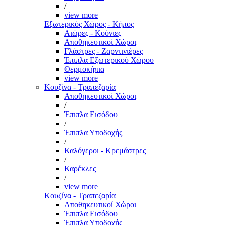
/
view more
Εξωτερικός Χώρος - Κήπος
Αιώρες - Κούνιες
Αποθηκευτικοί Χώροι
Γλάστρες - Ζαρντινιέρες
Έπιπλα Εξωτερικού Χώρου
Θερμοκήπια
view more
Κουζίνα - Τραπεζαρία
Αποθηκευτικοί Χώροι
/
Έπιπλα Εισόδου
/
Έπιπλα Υποδοχής
/
Καλόγεροι - Κρεμάστρες
/
Καρέκλες
/
view more
Κουζίνα - Τραπεζαρία
Αποθηκευτικοί Χώροι
Έπιπλα Εισόδου
Έπιπλα Υποδοχής