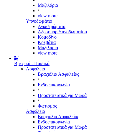
Μαξιλάρια
/
view more
Υπνοδωμάτιο
Ανωστρώματα
Αξεσουάρ Υπνοδωματίου
Κομοδίνο
Κρεβάτια
Μαξιλάρια
view more
Βρεφικά - Παιδικά
Ασφάλεια
Βραχιόλια Ασφαλείας
/
Ενδοεπικοινωνία
/
Προστατευτικά για Μωρά
/
Φωτισμός
Ασφάλεια
Βραχιόλια Ασφαλείας
Ενδοεπικοινωνία
Προστατευτικά για Μωρά