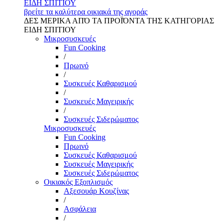
ΕΙΔΗ ΣΠΙΤΙΟΥ
βρείτε τα καλύτερα οικιακά της αγοράς
ΔΕΣ ΜΕΡΙΚΑ ΑΠΌ ΤΑ ΠΡΟΪΌΝΤΑ ΤΗΣ ΚΑΤΗΓΟΡΙΑΣ
ΕΙΔΗ ΣΠΙΤΙΟΥ
Μικροσυσκευές
Fun Cooking
/
Πρωινό
/
Συσκευές Καθαρισμού
/
Συσκευές Μαγειρικής
/
Συσκευές Σιδερώματος
Μικροσυσκευές
Fun Cooking
Πρωινό
Συσκευές Καθαρισμού
Συσκευές Μαγειρικής
Συσκευές Σιδερώματος
Οικιακός Εξοπλισμός
Αξεσουάρ Κουζίνας
/
Ασφάλεια
/