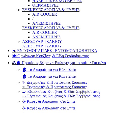
ΗΛΕΚΤΡΙΚΕΣ ΚΟΥΒΕΡΤΕΣ
ΘΕΡΜΑΣΤΡΕΣ
ΣΥΣΚΕΥΕΣ ΔΡΟΣΙΑΣ & ΨΥΞΗΣ
AIR COOLER
/
ΑΝΕΜΙΣΤΗΡΕΣ
ΣΥΣΚΕΥΕΣ ΔΡΟΣΙΑΣ & ΨΥΞΗΣ
AIR COOLER
ΑΝΕΜΙΣΤΗΡΕΣ
ΑΞΕΣΟΥΑΡ ΤΖΑΚΙΟΥ
ΑΞΕΣΟΥΑΡ ΤΖΑΚΙΟΥ
🦟 ΕΝΤΟΜΟΠΑΓΙΔΕΣ - ΕΝΤΟΜΟΑΠΩΘΗΤΙΚΑ
🍽️ Οργάνωση Κουζίνας & Είδη Σερβιρίσματος
🎁🏠 Προτάσεις δώρων • Επιλογές για το σπίτι • Για σένα
🏠 Τα Απαραίτητα για Κάθε Σπίτι
🏠 Τα Απαραίτητα για Κάθε Σπίτι
✨ Ξεχωριστές & Πρωτότυπες Συσκευές
✨ Ξεχωριστές & Πρωτότυπες Συσκευές
🍳 Εξοπλισμός Κουζίνας & Είδη Σερβιρίσματος
🍳 Εξοπλισμός Κουζίνας & Είδη Σερβιρίσματος
☕ Καφές & Απόλαυση στο Σπίτι
☕ Καφές & Απόλαυση στο Σπίτι