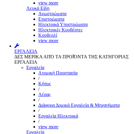
view more
Λευκά Είδη
Ανωστρώματα
Επιστρώματα
Ηλεκτρικά Υποστρώματα
Ηλεκτρικές Κουβέρτες
Κουβερλί
view more
ΕΡΓΑΛΕΙΑ
ΔΕΣ ΜΕΡΙΚΑ ΑΠΌ ΤΑ ΠΡΟΪΌΝΤΑ ΤΗΣ ΚΑΤΗΓΟΡΙΑΣ
ΕΡΓΑΛΕΙΑ
Εργαλεία
Aτομική Προστασία
/
Kήπος
/
Αέρας
/
Διάφορα Δομικά Εργαλεία & Μηχανήματα
/
Εργαλεία Ηλεκτρικά
/
view more
Εργαλεία