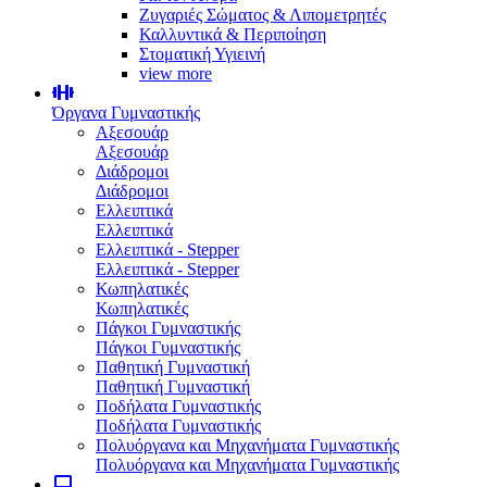
Ζυγαριές Σώματος & Λιπομετρητές
Καλλυντικά & Περιποίηση
Στοματική Υγιεινή
view more
Όργανα Γυμναστικής
Αξεσουάρ
Αξεσουάρ
Διάδρομοι
Διάδρομοι
Ελλειπτικά
Ελλειπτικά
Ελλειπτικά - Stepper
Ελλειπτικά - Stepper
Κωπηλατικές
Κωπηλατικές
Πάγκοι Γυμναστικής
Πάγκοι Γυμναστικής
Παθητική Γυμναστική
Παθητική Γυμναστική
Ποδήλατα Γυμναστικής
Ποδήλατα Γυμναστικής
Πολυόργανα και Μηχανήματα Γυμναστικής
Πολυόργανα και Μηχανήματα Γυμναστικής