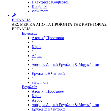
Ηλεκτρικές Κουβέρτες
Κουβερλί
view more
ΕΡΓΑΛΕΙΑ
ΔΕΣ ΜΕΡΙΚΑ ΑΠΌ ΤΑ ΠΡΟΪΌΝΤΑ ΤΗΣ ΚΑΤΗΓΟΡΙΑΣ
ΕΡΓΑΛΕΙΑ
Εργαλεία
Aτομική Προστασία
/
Kήπος
/
Αέρας
/
Διάφορα Δομικά Εργαλεία & Μηχανήματα
/
Εργαλεία Ηλεκτρικά
/
view more
Εργαλεία
Aτομική Προστασία
Kήπος
Αέρας
Διάφορα Δομικά Εργαλεία & Μηχανήματα
Εργαλεία Ηλεκτρικά