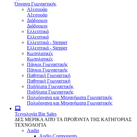
Όργανα Γυμναστικής
Αξεσουάρ
Αξεσουάρ
Διάδρομοι
Διάδρομοι
Ελλειπτικά
Ελλειπτικά
Ελλειπτικά - Stepper
Ελλειπτικά - Stepper
Κωπηλατικές
Κωπηλατικές
Πάγκοι Γυμναστικής
Πάγκοι Γυμναστικής
Παθητική Γυμναστική
Παθητική Γυμναστική
Ποδήλατα Γυμναστικής
Ποδήλατα Γυμναστικής
Πολυόργανα και Μηχανήματα Γυμναστικής
Πολυόργανα και Μηχανήματα Γυμναστικής
Τεχνολογία
Big Sales
ΔΕΣ ΜΕΡΙΚΑ ΑΠΌ ΤΑ ΠΡΟΪΌΝΤΑ ΤΗΣ ΚΑΤΗΓΟΡΙΑΣ
ΤΕΧΝΟΛΟΓΙΑ
Audio
Audio Components