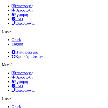
Επιστροφές
Αποστολή
Εγγύηση
FAQ
Επικοινωνία
Greek
Greek
English
Η εταιρεία μας
Κριτικές πελατών
Μενού
Επιστροφές
Αποστολή
Εγγύηση
FAQ
Επικοινωνία
Greek
Greek