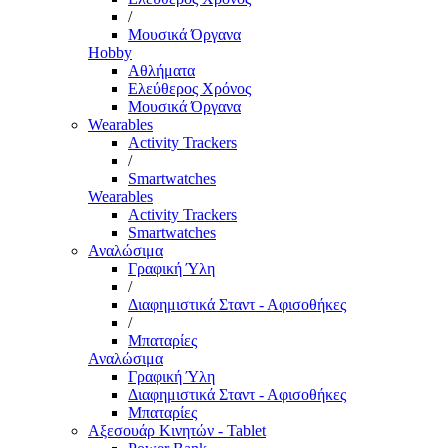
/
Μουσικά Όργανα
Hobby
Αθλήματα
Ελεύθερος Χρόνος
Μουσικά Όργανα
Wearables
Activity Trackers
/
Smartwatches
Wearables
Activity Trackers
Smartwatches
Αναλώσιμα
Γραφική Ύλη
/
Διαφημιστικά Σταντ - Αφισοθήκες
/
Μπαταρίες
Αναλώσιμα
Γραφική Ύλη
Διαφημιστικά Σταντ - Αφισοθήκες
Μπαταρίες
Αξεσουάρ Κινητών - Tablet