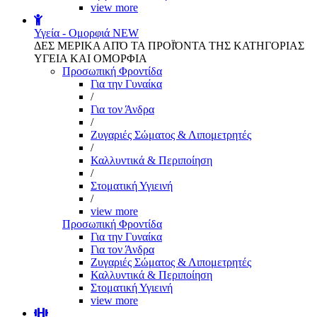
view more
Υγεία - Ομορφιά
NEW
ΔΕΣ ΜΕΡΙΚΑ ΑΠΌ ΤΑ ΠΡΟΪΌΝΤΑ ΤΗΣ ΚΑΤΗΓΟΡΙΑΣ
ΥΓΕΙΑ ΚΑΙ ΟΜΟΡΦΙΑ
Προσωπική Φροντίδα
Για την Γυναίκα
/
Για τον Άνδρα
/
Ζυγαριές Σώματος & Λιπομετρητές
/
Καλλυντικά & Περιποίηση
/
Στοματική Υγιεινή
/
view more
Προσωπική Φροντίδα
Για την Γυναίκα
Για τον Άνδρα
Ζυγαριές Σώματος & Λιπομετρητές
Καλλυντικά & Περιποίηση
Στοματική Υγιεινή
view more