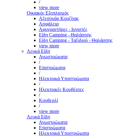
/
view more
Οικιακός Εξοπλισμός
Αξεσουάρ Κουζίνας
Ασφάλεια
Αφυγραντήρες - Ιονιστές
Είδη Camping - Θαλάσσης
Είδη Camping - Ταξιδιού - Θαλάσσης
view more
Λευκά Είδη
Ανωστρώματα
/
Επιστρώματα
/
Ηλεκτρικά Υποστρώματα
/
Ηλεκτρικές Κουβέρτες
/
Κουβερλί
/
view more
Λευκά Είδη
Ανωστρώματα
Επιστρώματα
Ηλεκτρικά Υποστρώματα