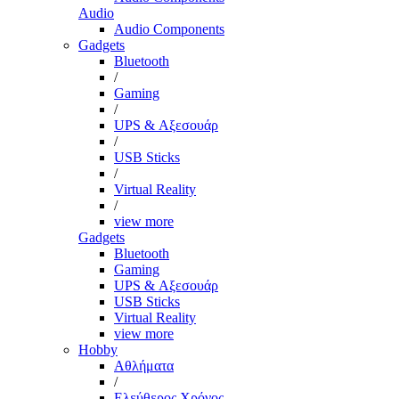
Audio
Audio Components
Gadgets
Bluetooth
/
Gaming
/
UPS & Αξεσουάρ
/
USB Sticks
/
Virtual Reality
/
view more
Gadgets
Bluetooth
Gaming
UPS & Αξεσουάρ
USB Sticks
Virtual Reality
view more
Hobby
Αθλήματα
/
Ελεύθερος Χρόνος