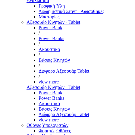
Αναλώσιμα
Γραφική Ύλη
Διαφημιστικά Σταντ - Αφισοθήκες
Μπαταρίες
Αξεσουάρ Κινητών - Tablet
Power Bank
/
Power Banks
/
Ακουστικά
/
Βάσεις Κινητών
/
Διάφορα Αξεσουάρ Tablet
/
view more
Αξεσουάρ Κινητών - Tablet
Power Bank
Power Banks
Ακουστικά
Βάσεις Κινητών
Διάφορα Αξεσουάρ Tablet
view more
Οθόνες Υπολογιστών
Φορητές Οθόνες