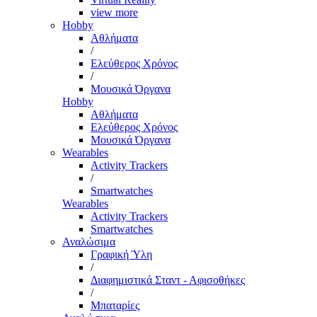
view more
Hobby
Αθλήματα
/
Ελεύθερος Χρόνος
/
Μουσικά Όργανα
Hobby
Αθλήματα
Ελεύθερος Χρόνος
Μουσικά Όργανα
Wearables
Activity Trackers
/
Smartwatches
Wearables
Activity Trackers
Smartwatches
Αναλώσιμα
Γραφική Ύλη
/
Διαφημιστικά Σταντ - Αφισοθήκες
/
Μπαταρίες