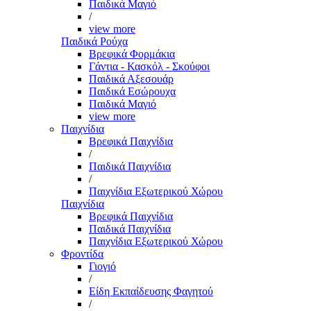
Παιδικά Μαγιό
/
view more
Παιδικά Ρούχα
Βρεφικά Φορμάκια
Γάντια - Κασκόλ - Σκούφοι
Παιδικά Αξεσουάρ
Παιδικά Εσώρουχα
Παιδικά Μαγιό
view more
Παιχνίδια
Βρεφικά Παιχνίδια
/
Παιδικά Παιχνίδια
/
Παιχνίδια Εξωτερικού Χώρου
Παιχνίδια
Βρεφικά Παιχνίδια
Παιδικά Παιχνίδια
Παιχνίδια Εξωτερικού Χώρου
Φροντίδα
Γιογιό
/
Είδη Εκπαίδευσης Φαγητού
/