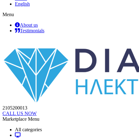
English
Menu
About us
Testimonials
2105200013
CALL US NOW
Marketplace Menu
All categories