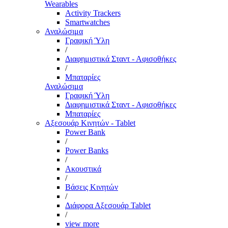
Wearables
Activity Trackers
Smartwatches
Αναλώσιμα
Γραφική Ύλη
/
Διαφημιστικά Σταντ - Αφισοθήκες
/
Μπαταρίες
Αναλώσιμα
Γραφική Ύλη
Διαφημιστικά Σταντ - Αφισοθήκες
Μπαταρίες
Αξεσουάρ Κινητών - Tablet
Power Bank
/
Power Banks
/
Ακουστικά
/
Βάσεις Κινητών
/
Διάφορα Αξεσουάρ Tablet
/
view more