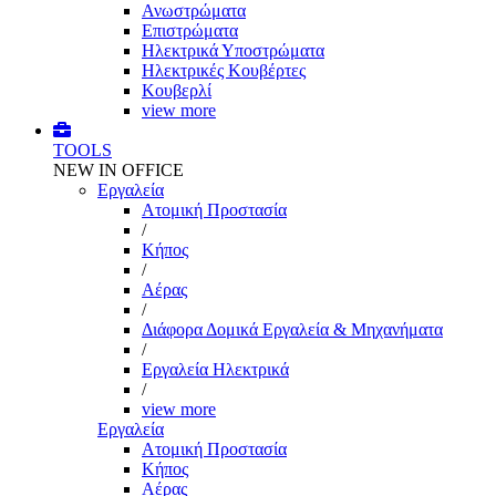
Ανωστρώματα
Επιστρώματα
Ηλεκτρικά Υποστρώματα
Ηλεκτρικές Κουβέρτες
Κουβερλί
view more
TOOLS
NEW IN OFFICE
Εργαλεία
Aτομική Προστασία
/
Kήπος
/
Αέρας
/
Διάφορα Δομικά Εργαλεία & Μηχανήματα
/
Εργαλεία Ηλεκτρικά
/
view more
Εργαλεία
Aτομική Προστασία
Kήπος
Αέρας