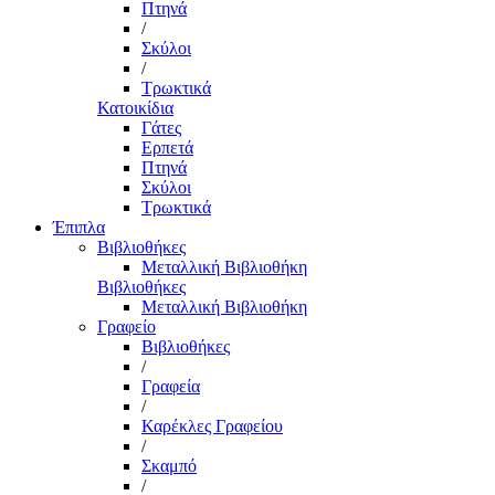
Πτηνά
/
Σκύλοι
/
Τρωκτικά
Κατοικίδια
Γάτες
Ερπετά
Πτηνά
Σκύλοι
Τρωκτικά
Έπιπλα
Βιβλιοθήκες
Μεταλλική Βιβλιοθήκη
Βιβλιοθήκες
Μεταλλική Βιβλιοθήκη
Γραφείο
Βιβλιοθήκες
/
Γραφεία
/
Καρέκλες Γραφείου
/
Σκαμπό
/