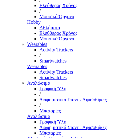
Ελεύθερος Χρόνος
/
Μουσικά Όργανα
Hobby
Αθλήματα
Ελεύθερος Χρόνος
Μουσικά Όργανα
Wearables
Activity Trackers
/
Smartwatches
Wearables
Activity Trackers
Smartwatches
Αναλώσιμα
Γραφική Ύλη
/
Διαφημιστικά Σταντ - Αφισοθήκες
/
Μπαταρίες
Αναλώσιμα
Γραφική Ύλη
Διαφημιστικά Σταντ - Αφισοθήκες
Μπαταρίες