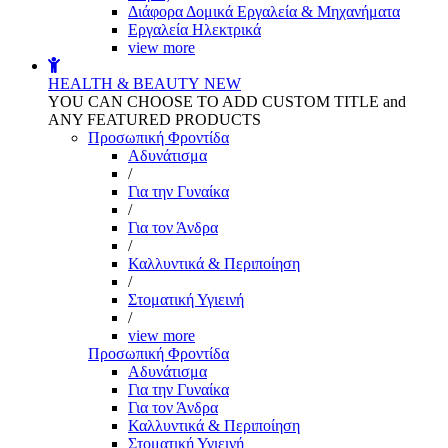
Διάφορα Δομικά Εργαλεία & Μηχανήματα
Εργαλεία Ηλεκτρικά
view more
HEALTH & BEAUTY
NEW
YOU CAN CHOOSE TO ADD CUSTOM TITLE and
ANY FEATURED PRODUCTS
Προσωπική Φροντίδα
Αδυνάτισμα
/
Για την Γυναίκα
/
Για τον Άνδρα
/
Καλλυντικά & Περιποίηση
/
Στοματική Υγιεινή
/
view more
Προσωπική Φροντίδα
Αδυνάτισμα
Για την Γυναίκα
Για τον Άνδρα
Καλλυντικά & Περιποίηση
Στοματική Υγιεινή