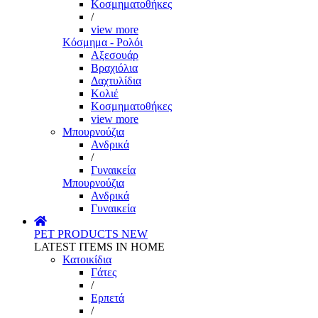
Κοσμηματοθήκες
/
view more
Κόσμημα - Ρολόι
Αξεσουάρ
Βραχιόλια
Δαχτυλίδια
Κολιέ
Κοσμηματοθήκες
view more
Μπουρνούζια
Ανδρικά
/
Γυναικεία
Μπουρνούζια
Ανδρικά
Γυναικεία
PET PRODUCTS
NEW
LATEST ITEMS IN HOME
Κατοικίδια
Γάτες
/
Ερπετά
/