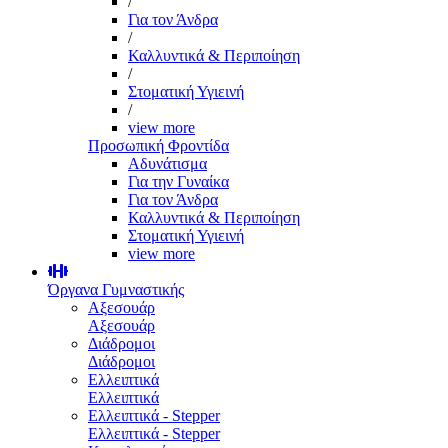
/
Για τον Άνδρα
/
Καλλυντικά & Περιποίηση
/
Στοματική Υγιεινή
/
view more
Προσωπική Φροντίδα
Αδυνάτισμα
Για την Γυναίκα
Για τον Άνδρα
Καλλυντικά & Περιποίηση
Στοματική Υγιεινή
view more
Όργανα Γυμναστικής
Αξεσουάρ
Αξεσουάρ
Διάδρομοι
Διάδρομοι
Ελλειπτικά
Ελλειπτικά
Ελλειπτικά - Stepper
Ελλειπτικά - Stepper