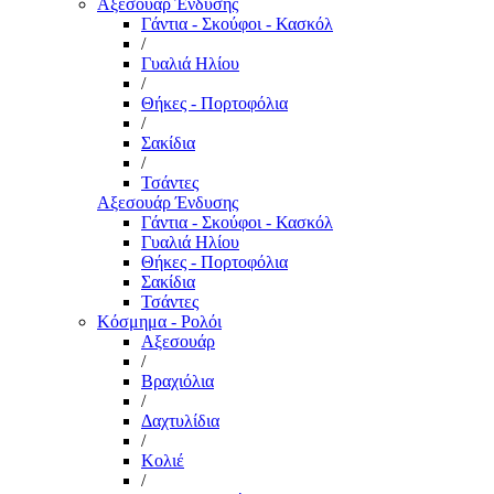
Αξεσουάρ Ένδυσης
Γάντια - Σκούφοι - Κασκόλ
/
Γυαλιά Ηλίου
/
Θήκες - Πορτοφόλια
/
Σακίδια
/
Τσάντες
Αξεσουάρ Ένδυσης
Γάντια - Σκούφοι - Κασκόλ
Γυαλιά Ηλίου
Θήκες - Πορτοφόλια
Σακίδια
Τσάντες
Κόσμημα - Ρολόι
Αξεσουάρ
/
Βραχιόλια
/
Δαχτυλίδια
/
Κολιέ
/