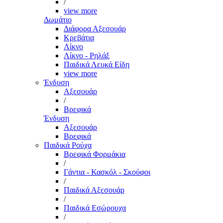
/
view more
Δωμάτιο
Διάφορα Αξεσουάρ
Κρεβάτια
Λίκνο
Λίκνο - Ρηλάξ
Παιδικά Λευκά Είδη
view more
Ένδυση
Αξεσουάρ
/
Βρεφικά
Ένδυση
Αξεσουάρ
Βρεφικά
Παιδικά Ρούχα
Βρεφικά Φορμάκια
/
Γάντια - Κασκόλ - Σκούφοι
/
Παιδικά Αξεσουάρ
/
Παιδικά Εσώρουχα
/