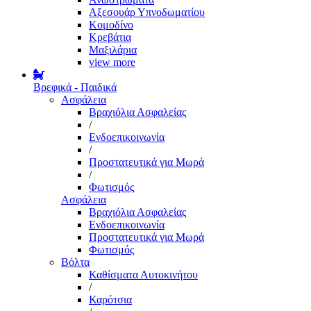
Αξεσουάρ Υπνοδωματίου
Κομοδίνο
Κρεβάτια
Μαξιλάρια
view more
Βρεφικά - Παιδικά
Ασφάλεια
Βραχιόλια Ασφαλείας
/
Ενδοεπικοινωνία
/
Προστατευτικά για Μωρά
/
Φωτισμός
Ασφάλεια
Βραχιόλια Ασφαλείας
Ενδοεπικοινωνία
Προστατευτικά για Μωρά
Φωτισμός
Βόλτα
Καθίσματα Αυτοκινήτου
/
Καρότσια