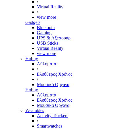
/
Virtual Reality
/
view more
Gadgets
Bluetooth
Gaming
UPS & Αξεσουάρ
USB Sticks
Virtual Reality
view more
Hobby
Αθλήματα
/
Ελεύθερος Χρόνος
/
Μουσικά Όργανα
Hobby
Αθλήματα
Ελεύθερος Χρόνος
Μουσικά Όργανα
Wearables
Activity Trackers
/
Smartwatches