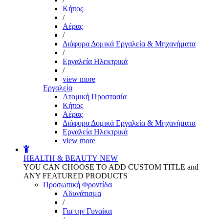
Kήπος
/
Αέρας
/
Διάφορα Δομικά Εργαλεία & Μηχανήματα
/
Εργαλεία Ηλεκτρικά
/
view more
Εργαλεία
Aτομική Προστασία
Kήπος
Αέρας
Διάφορα Δομικά Εργαλεία & Μηχανήματα
Εργαλεία Ηλεκτρικά
view more
HEALTH & BEAUTY
NEW
YOU CAN CHOOSE TO ADD CUSTOM TITLE and
ANY FEATURED PRODUCTS
Προσωπική Φροντίδα
Αδυνάτισμα
/
Για την Γυναίκα