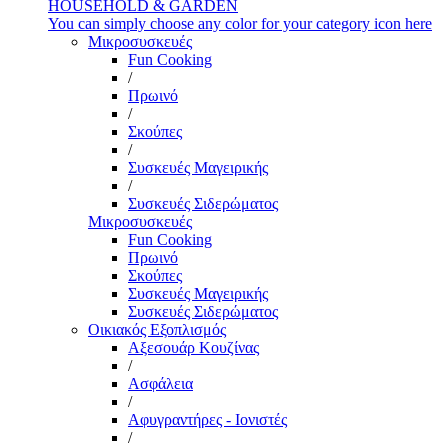
HOUSEHOLD & GARDEN
You can simply choose any color for your category icon here
Μικροσυσκευές
Fun Cooking
/
Πρωινό
/
Σκούπες
/
Συσκευές Μαγειρικής
/
Συσκευές Σιδερώματος
Μικροσυσκευές
Fun Cooking
Πρωινό
Σκούπες
Συσκευές Μαγειρικής
Συσκευές Σιδερώματος
Οικιακός Εξοπλισμός
Αξεσουάρ Κουζίνας
/
Ασφάλεια
/
Αφυγραντήρες - Ιονιστές
/