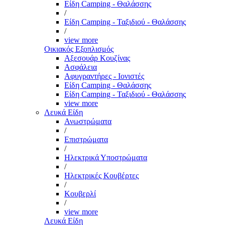
Είδη Camping - Θαλάσσης
/
Είδη Camping - Ταξιδιού - Θαλάσσης
/
view more
Οικιακός Εξοπλισμός
Αξεσουάρ Κουζίνας
Ασφάλεια
Αφυγραντήρες - Ιονιστές
Είδη Camping - Θαλάσσης
Είδη Camping - Ταξιδιού - Θαλάσσης
view more
Λευκά Είδη
Ανωστρώματα
/
Επιστρώματα
/
Ηλεκτρικά Υποστρώματα
/
Ηλεκτρικές Κουβέρτες
/
Κουβερλί
/
view more
Λευκά Είδη