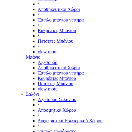
/
Αποθηκευτικοί Χώροι
/
Έπιπλο μπάνιου νιπτήρα
/
Καθρέπτες Μπάνιου
/
Πετσέτες Μπάνιου
/
view more
Μπάνιο
Αξεσουάρ
Αποθηκευτικοί Χώροι
Έπιπλο μπάνιου νιπτήρα
Καθρέπτες Μπάνιου
Πετσέτες Μπάνιου
view more
Σαλόνι
Αξεσουάρ Σαλονιού
/
Αποσμητικά Χώρου
/
Διαχωριστικά Εσωτερικού Χώρου
/
Έπιπλα Τηλεόρασης