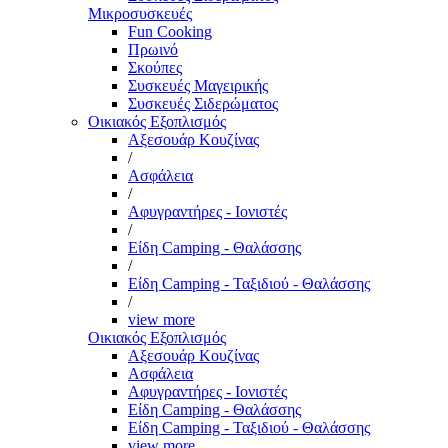
Μικροσυσκευές
Fun Cooking
Πρωινό
Σκούπες
Συσκευές Μαγειρικής
Συσκευές Σιδερώματος
Οικιακός Εξοπλισμός
Αξεσουάρ Κουζίνας
/
Ασφάλεια
/
Αφυγραντήρες - Ιονιστές
/
Είδη Camping - Θαλάσσης
/
Είδη Camping - Ταξιδιού - Θαλάσσης
/
view more
Οικιακός Εξοπλισμός
Αξεσουάρ Κουζίνας
Ασφάλεια
Αφυγραντήρες - Ιονιστές
Είδη Camping - Θαλάσσης
Είδη Camping - Ταξιδιού - Θαλάσσης
view more