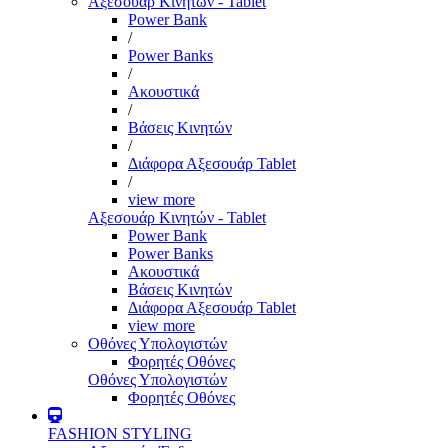
Αξεσουάρ Κινητών - Tablet
Power Bank
/
Power Banks
/
Ακουστικά
/
Βάσεις Κινητών
/
Διάφορα Αξεσουάρ Tablet
/
view more
Αξεσουάρ Κινητών - Tablet
Power Bank
Power Banks
Ακουστικά
Βάσεις Κινητών
Διάφορα Αξεσουάρ Tablet
view more
Οθόνες Υπολογιστών
Φορητές Οθόνες
Οθόνες Υπολογιστών
Φορητές Οθόνες
FASHION STYLING