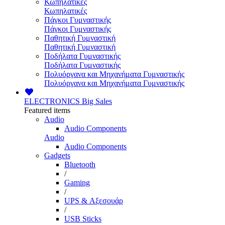
Κωπηλατικές
Κωπηλατικές
Πάγκοι Γυμναστικής
Πάγκοι Γυμναστικής
Παθητική Γυμναστική
Παθητική Γυμναστική
Ποδήλατα Γυμναστικής
Ποδήλατα Γυμναστικής
Πολυόργανα και Μηχανήματα Γυμναστικής
Πολυόργανα και Μηχανήματα Γυμναστικής
ELECTRONICS
Big Sales
Featured items
Audio
Audio Components
Audio
Audio Components
Gadgets
Bluetooth
/
Gaming
/
UPS & Αξεσουάρ
/
USB Sticks