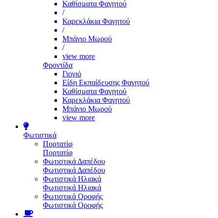
Καθίσματα Φαγητού
/
Καρεκλάκια Φαγητού
/
Μπάνιο Μωρού
/
view more
Φροντίδα
Γιογιό
Είδη Εκπαίδευσης Φαγητού
Καθίσματα Φαγητού
Καρεκλάκια Φαγητού
Μπάνιο Μωρού
view more
Φωτιστικά
Πορτατίφ
Πορτατίφ
Φωτιστικά Δαπέδου
Φωτιστικά Δαπέδου
Φωτιστικά Ηλιακά
Φωτιστικά Ηλιακά
Φωτιστικά Οροφής
Φωτιστικά Οροφής