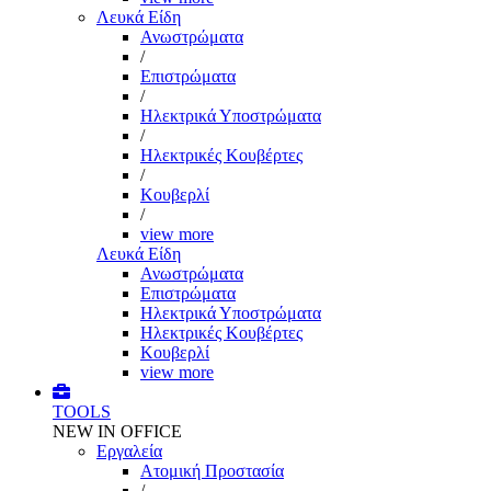
Λευκά Είδη
Ανωστρώματα
/
Επιστρώματα
/
Ηλεκτρικά Υποστρώματα
/
Ηλεκτρικές Κουβέρτες
/
Κουβερλί
/
view more
Λευκά Είδη
Ανωστρώματα
Επιστρώματα
Ηλεκτρικά Υποστρώματα
Ηλεκτρικές Κουβέρτες
Κουβερλί
view more
TOOLS
NEW IN OFFICE
Εργαλεία
Aτομική Προστασία
/