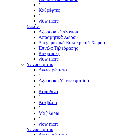
/
Καθρέφτες
/
view more
Σαλόνι
Αξεσουάρ Σαλονιού
Αποσμητικά Χώρου
Διαχωριστικά Εσωτερικού Χώρου
Έπιπλα Τηλεόρασης
Καθρέφτες
view more
Υπνοδωμάτιο
Ανωστρώματα
/
Αξεσουάρ Υπνοδωματίου
/
Κομοδίνο
/
Κρεβάτια
/
Μαξιλάρια
/
view more
Υπνοδωμάτιο
Ανωστρώματα