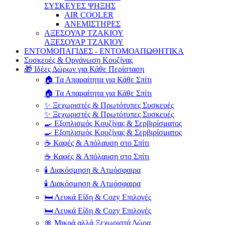
ΣΥΣΚΕΥΕΣ ΨΗΞΗΣ
AIR COOLER
ΑΝΕΜΙΣΤΗΡΕΣ
ΑΞΕΣΟΥΑΡ ΤΖΑΚΙΟΥ
ΑΞΕΣΟΥΑΡ ΤΖΑΚΙΟΥ
ΕΝΤΟΜΟΠΑΓΙΔΕΣ - ΕΝΤΟΜΟΑΠΩΘΗΤΙΚΑ
Συσκευές & Οργάνωση Κουζίνας
🎁 Ιδέες Δώρων για Κάθε Περίσταση
🏠 Τα Απαραίτητα για Κάθε Σπίτι
🏠 Τα Απαραίτητα για Κάθε Σπίτι
✨ Ξεχωριστές & Πρωτότυπες Συσκευές
✨ Ξεχωριστές & Πρωτότυπες Συσκευές
🍳 Εξοπλισμός Κουζίνας & Σερβιρίσματος
🍳 Εξοπλισμός Κουζίνας & Σερβιρίσματος
☕ Καφές & Απόλαυση στο Σπίτι
☕ Καφές & Απόλαυση στο Σπίτι
🕯️ Διακόσμηση & Ατμόσφαιρα
🕯️ Διακόσμηση & Ατμόσφαιρα
🛏️ Λευκά Είδη & Cozy Επιλογές
🛏️ Λευκά Είδη & Cozy Επιλογές
🎀 Μικρά αλλά Ξεχωριστά Δώρα