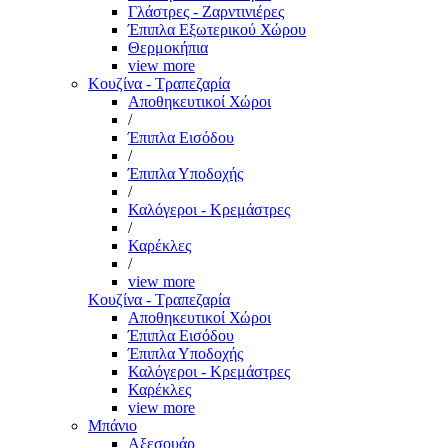
Γλάστρες - Ζαρντινιέρες
Έπιπλα Εξωτερικού Χώρου
Θερμοκήπια
view more
Κουζίνα - Τραπεζαρία
Αποθηκευτικοί Χώροι
/
Έπιπλα Εισόδου
/
Έπιπλα Υποδοχής
/
Καλόγεροι - Κρεμάστρες
/
Καρέκλες
/
view more
Κουζίνα - Τραπεζαρία
Αποθηκευτικοί Χώροι
Έπιπλα Εισόδου
Έπιπλα Υποδοχής
Καλόγεροι - Κρεμάστρες
Καρέκλες
view more
Μπάνιο
Αξεσουάρ