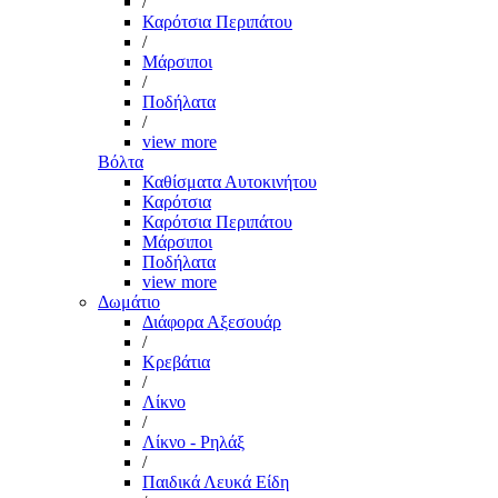
/
Καρότσια Περιπάτου
/
Μάρσιποι
/
Ποδήλατα
/
view more
Βόλτα
Καθίσματα Αυτοκινήτου
Καρότσια
Καρότσια Περιπάτου
Μάρσιποι
Ποδήλατα
view more
Δωμάτιο
Διάφορα Αξεσουάρ
/
Κρεβάτια
/
Λίκνο
/
Λίκνο - Ρηλάξ
/
Παιδικά Λευκά Είδη