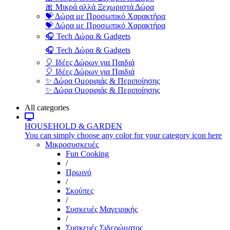
🎀 Μικρά αλλά Ξεχωριστά Δώρα
💝 Δώρα με Προσωπικό Χαρακτήρα
💝 Δώρα με Προσωπικό Χαρακτήρα
🎧 Tech Δώρα & Gadgets
🎧 Tech Δώρα & Gadgets
🎈 Ιδέες Δώρων για Παιδιά
🎈 Ιδέες Δώρων για Παιδιά
✨ Δώρα Ομορφιάς & Περιποίησης
✨ Δώρα Ομορφιάς & Περιποίησης
All categories
HOUSEHOLD & GARDEN
You can simply choose any color for your category icon here
Μικροσυσκευές
Fun Cooking
/
Πρωινό
/
Σκούπες
/
Συσκευές Μαγειρικής
/
Συσκευές Σιδερώματος