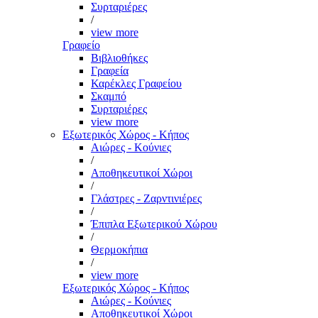
Συρταριέρες
/
view more
Γραφείο
Βιβλιοθήκες
Γραφεία
Καρέκλες Γραφείου
Σκαμπό
Συρταριέρες
view more
Εξωτερικός Χώρος - Κήπος
Αιώρες - Κούνιες
/
Αποθηκευτικοί Χώροι
/
Γλάστρες - Ζαρντινιέρες
/
Έπιπλα Εξωτερικού Χώρου
/
Θερμοκήπια
/
view more
Εξωτερικός Χώρος - Κήπος
Αιώρες - Κούνιες
Αποθηκευτικοί Χώροι