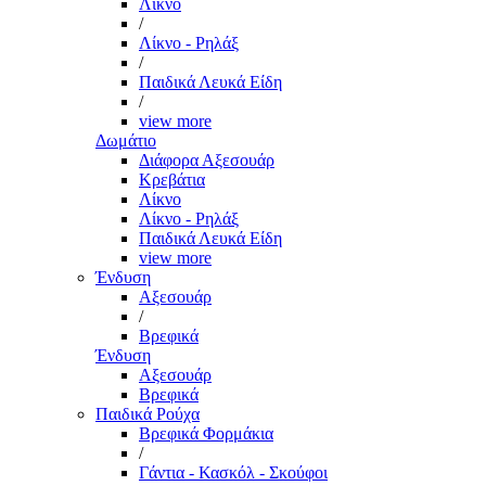
Λίκνο
/
Λίκνο - Ρηλάξ
/
Παιδικά Λευκά Είδη
/
view more
Δωμάτιο
Διάφορα Αξεσουάρ
Κρεβάτια
Λίκνο
Λίκνο - Ρηλάξ
Παιδικά Λευκά Είδη
view more
Ένδυση
Αξεσουάρ
/
Βρεφικά
Ένδυση
Αξεσουάρ
Βρεφικά
Παιδικά Ρούχα
Βρεφικά Φορμάκια
/
Γάντια - Κασκόλ - Σκούφοι