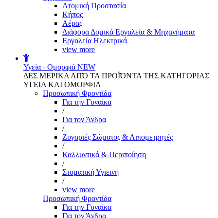
Aτομική Προστασία
Kήπος
Αέρας
Διάφορα Δομικά Εργαλεία & Μηχανήματα
Εργαλεία Ηλεκτρικά
view more
Υγεία - Ομορφιά
NEW
ΔΕΣ ΜΕΡΙΚΑ ΑΠΌ ΤΑ ΠΡΟΪΌΝΤΑ ΤΗΣ ΚΑΤΗΓΟΡΙΑΣ
ΥΓΕΙΑ ΚΑΙ ΟΜΟΡΦΙΑ
Προσωπική Φροντίδα
Για την Γυναίκα
/
Για τον Άνδρα
/
Ζυγαριές Σώματος & Λιπομετρητές
/
Καλλυντικά & Περιποίηση
/
Στοματική Υγιεινή
/
view more
Προσωπική Φροντίδα
Για την Γυναίκα
Για τον Άνδρα