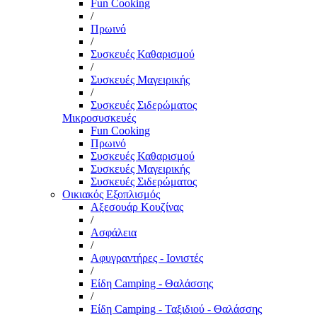
Fun Cooking
/
Πρωινό
/
Συσκευές Καθαρισμού
/
Συσκευές Μαγειρικής
/
Συσκευές Σιδερώματος
Μικροσυσκευές
Fun Cooking
Πρωινό
Συσκευές Καθαρισμού
Συσκευές Μαγειρικής
Συσκευές Σιδερώματος
Οικιακός Εξοπλισμός
Αξεσουάρ Κουζίνας
/
Ασφάλεια
/
Αφυγραντήρες - Ιονιστές
/
Είδη Camping - Θαλάσσης
/
Είδη Camping - Ταξιδιού - Θαλάσσης