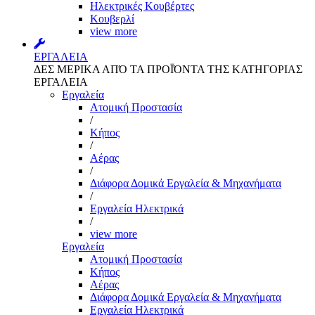
Ηλεκτρικές Κουβέρτες
Κουβερλί
view more
ΕΡΓΑΛΕΙΑ
ΔΕΣ ΜΕΡΙΚΑ ΑΠΌ ΤΑ ΠΡΟΪΌΝΤΑ ΤΗΣ ΚΑΤΗΓΟΡΙΑΣ
ΕΡΓΑΛΕΙΑ
Εργαλεία
Aτομική Προστασία
/
Kήπος
/
Αέρας
/
Διάφορα Δομικά Εργαλεία & Μηχανήματα
/
Εργαλεία Ηλεκτρικά
/
view more
Εργαλεία
Aτομική Προστασία
Kήπος
Αέρας
Διάφορα Δομικά Εργαλεία & Μηχανήματα
Εργαλεία Ηλεκτρικά