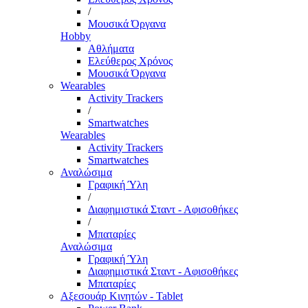
/
Μουσικά Όργανα
Hobby
Αθλήματα
Ελεύθερος Χρόνος
Μουσικά Όργανα
Wearables
Activity Trackers
/
Smartwatches
Wearables
Activity Trackers
Smartwatches
Αναλώσιμα
Γραφική Ύλη
/
Διαφημιστικά Σταντ - Αφισοθήκες
/
Μπαταρίες
Αναλώσιμα
Γραφική Ύλη
Διαφημιστικά Σταντ - Αφισοθήκες
Μπαταρίες
Αξεσουάρ Κινητών - Tablet