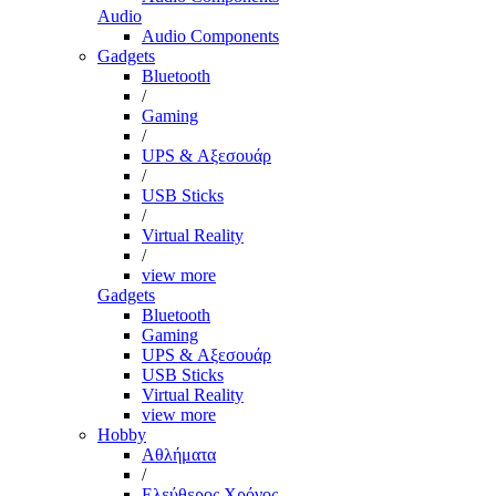
Audio
Audio Components
Gadgets
Bluetooth
/
Gaming
/
UPS & Αξεσουάρ
/
USB Sticks
/
Virtual Reality
/
view more
Gadgets
Bluetooth
Gaming
UPS & Αξεσουάρ
USB Sticks
Virtual Reality
view more
Hobby
Αθλήματα
/
Ελεύθερος Χρόνος