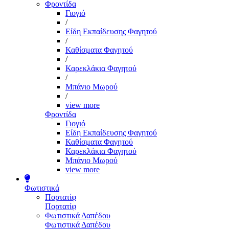
Φροντίδα
Γιογιό
/
Είδη Εκπαίδευσης Φαγητού
/
Καθίσματα Φαγητού
/
Καρεκλάκια Φαγητού
/
Μπάνιο Μωρού
/
view more
Φροντίδα
Γιογιό
Είδη Εκπαίδευσης Φαγητού
Καθίσματα Φαγητού
Καρεκλάκια Φαγητού
Μπάνιο Μωρού
view more
Φωτιστικά
Πορτατίφ
Πορτατίφ
Φωτιστικά Δαπέδου
Φωτιστικά Δαπέδου