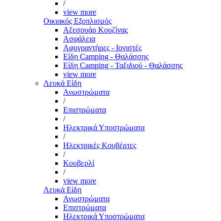
/
view more
Οικιακός Εξοπλισμός
Αξεσουάρ Κουζίνας
Ασφάλεια
Αφυγραντήρες - Ιονιστές
Είδη Camping - Θαλάσσης
Είδη Camping - Ταξιδιού - Θαλάσσης
view more
Λευκά Είδη
Ανωστρώματα
/
Επιστρώματα
/
Ηλεκτρικά Υποστρώματα
/
Ηλεκτρικές Κουβέρτες
/
Κουβερλί
/
view more
Λευκά Είδη
Ανωστρώματα
Επιστρώματα
Ηλεκτρικά Υποστρώματα