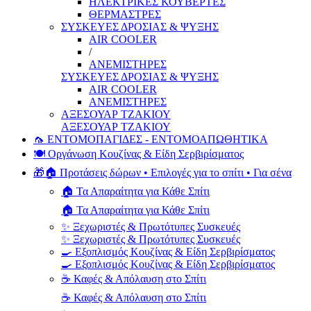
ΗΛΕΚΤΡΙΚΕΣ ΚΟΥΒΕΡΤΕΣ
ΘΕΡΜΑΣΤΡΕΣ
ΣΥΣΚΕΥΕΣ ΔΡΟΣΙΑΣ & ΨΥΞΗΣ
AIR COOLER
/
ΑΝΕΜΙΣΤΗΡΕΣ
ΣΥΣΚΕΥΕΣ ΔΡΟΣΙΑΣ & ΨΥΞΗΣ
AIR COOLER
ΑΝΕΜΙΣΤΗΡΕΣ
ΑΞΕΣΟΥΑΡ ΤΖΑΚΙΟΥ
ΑΞΕΣΟΥΑΡ ΤΖΑΚΙΟΥ
🦟 ΕΝΤΟΜΟΠΑΓΙΔΕΣ - ΕΝΤΟΜΟΑΠΩΘΗΤΙΚΑ
🍽️ Οργάνωση Κουζίνας & Είδη Σερβιρίσματος
🎁🏠 Προτάσεις δώρων • Επιλογές για το σπίτι • Για σένα
🏠 Τα Απαραίτητα για Κάθε Σπίτι
🏠 Τα Απαραίτητα για Κάθε Σπίτι
✨ Ξεχωριστές & Πρωτότυπες Συσκευές
✨ Ξεχωριστές & Πρωτότυπες Συσκευές
🍳 Εξοπλισμός Κουζίνας & Είδη Σερβιρίσματος
🍳 Εξοπλισμός Κουζίνας & Είδη Σερβιρίσματος
☕ Καφές & Απόλαυση στο Σπίτι
☕ Καφές & Απόλαυση στο Σπίτι