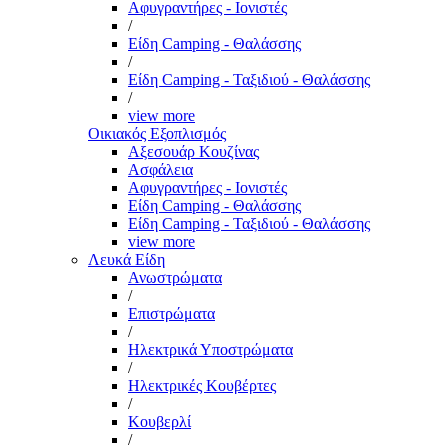
Αφυγραντήρες - Ιονιστές
/
Είδη Camping - Θαλάσσης
/
Είδη Camping - Ταξιδιού - Θαλάσσης
/
view more
Οικιακός Εξοπλισμός
Αξεσουάρ Κουζίνας
Ασφάλεια
Αφυγραντήρες - Ιονιστές
Είδη Camping - Θαλάσσης
Είδη Camping - Ταξιδιού - Θαλάσσης
view more
Λευκά Είδη
Ανωστρώματα
/
Επιστρώματα
/
Ηλεκτρικά Υποστρώματα
/
Ηλεκτρικές Κουβέρτες
/
Κουβερλί
/