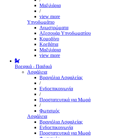
Μαξιλάρια
/
view more
Υπνοδωμάτιο
Ανωστρώματα
Αξεσουάρ Υπνοδωματίου
Κομοδίνο
Κρεβάτια
Μαξιλάρια
view more
Βρεφικά - Παιδικά
Ασφάλεια
Βραχιόλια Ασφαλείας
/
Ενδοεπικοινωνία
/
Προστατευτικά για Μωρά
/
Φωτισμός
Ασφάλεια
Βραχιόλια Ασφαλείας
Ενδοεπικοινωνία
Προστατευτικά για Μωρά