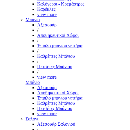
Καλόγεροι - Κρεμάστρες
Καρέκλες
view more
Μπάνιο
Αξεσουάρ
/
Αποθηκευτικοί Χώροι
/
Έπιπλο μπάνιου νιπτήρα
/
Καθρέπτες Μπάνιου
/
Πετσέτες Μπάνιου
/
view more
Μπάνιο
Αξεσουάρ
Αποθηκευτικοί Χώροι
Έπιπλο μπάνιου νιπτήρα
Καθρέπτες Μπάνιου
Πετσέτες Μπάνιου
view more
Σαλόνι
Αξεσουάρ Σαλονιού
/