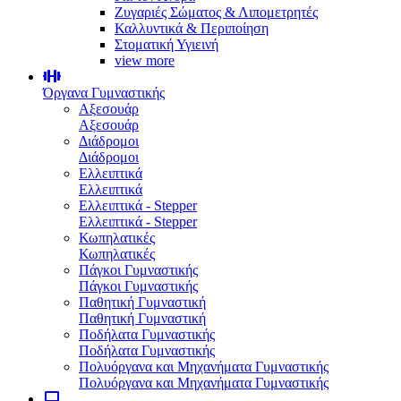
Ζυγαριές Σώματος & Λιπομετρητές
Καλλυντικά & Περιποίηση
Στοματική Υγιεινή
view more
Όργανα Γυμναστικής
Αξεσουάρ
Αξεσουάρ
Διάδρομοι
Διάδρομοι
Ελλειπτικά
Ελλειπτικά
Ελλειπτικά - Stepper
Ελλειπτικά - Stepper
Κωπηλατικές
Κωπηλατικές
Πάγκοι Γυμναστικής
Πάγκοι Γυμναστικής
Παθητική Γυμναστική
Παθητική Γυμναστική
Ποδήλατα Γυμναστικής
Ποδήλατα Γυμναστικής
Πολυόργανα και Μηχανήματα Γυμναστικής
Πολυόργανα και Μηχανήματα Γυμναστικής