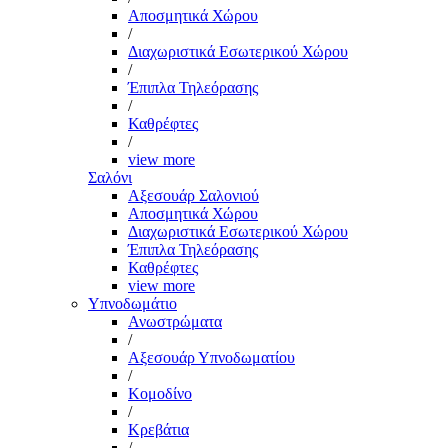
Αποσμητικά Χώρου
/
Διαχωριστικά Εσωτερικού Χώρου
/
Έπιπλα Τηλεόρασης
/
Καθρέφτες
/
view more
Σαλόνι
Αξεσουάρ Σαλονιού
Αποσμητικά Χώρου
Διαχωριστικά Εσωτερικού Χώρου
Έπιπλα Τηλεόρασης
Καθρέφτες
view more
Υπνοδωμάτιο
Ανωστρώματα
/
Αξεσουάρ Υπνοδωματίου
/
Κομοδίνο
/
Κρεβάτια
/