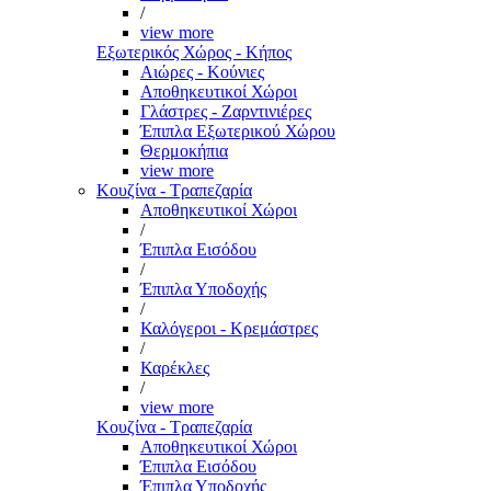
/
view more
Εξωτερικός Χώρος - Κήπος
Αιώρες - Κούνιες
Αποθηκευτικοί Χώροι
Γλάστρες - Ζαρντινιέρες
Έπιπλα Εξωτερικού Χώρου
Θερμοκήπια
view more
Κουζίνα - Τραπεζαρία
Αποθηκευτικοί Χώροι
/
Έπιπλα Εισόδου
/
Έπιπλα Υποδοχής
/
Καλόγεροι - Κρεμάστρες
/
Καρέκλες
/
view more
Κουζίνα - Τραπεζαρία
Αποθηκευτικοί Χώροι
Έπιπλα Εισόδου
Έπιπλα Υποδοχής