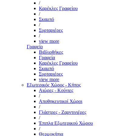
/
Καρέκλες Γραφείου
/
Σκαμπό
/
Συρταριέρες
/
view more
Γραφείο
Βιβλιοθήκες
Γραφεία
Καρέκλες Γραφείου
Σκαμπό
Συρταριέρες
view more
Εξωτερικός Χώρος - Κήπος
Αιώρες - Κούνιες
/
Αποθηκευτικοί Χώροι
/
Γλάστρες - Ζαρντινιέρες
/
Έπιπλα Εξωτερικού Χώρου
/
Θερμοκήπια