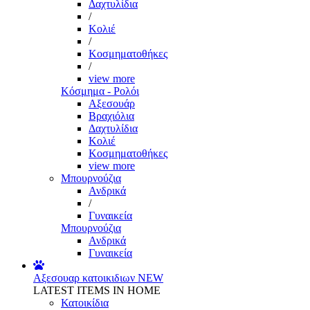
Δαχτυλίδια
/
Κολιέ
/
Κοσμηματοθήκες
/
view more
Κόσμημα - Ρολόι
Αξεσουάρ
Βραχιόλια
Δαχτυλίδια
Κολιέ
Κοσμηματοθήκες
view more
Μπουρνούζια
Ανδρικά
/
Γυναικεία
Μπουρνούζια
Ανδρικά
Γυναικεία
Αξεσουαρ κατοικιδιων
NEW
LATEST ITEMS IN HOME
Κατοικίδια