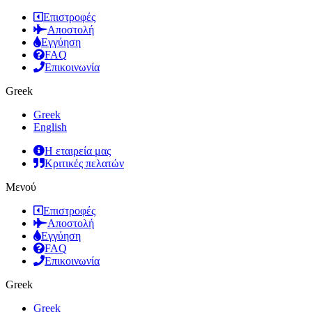
Επιστροφές
Αποστολή
Εγγύηση
FAQ
Επικοινωνία
Greek
Greek
English
Η εταιρεία μας
Κριτικές πελατών
Μενού
Επιστροφές
Αποστολή
Εγγύηση
FAQ
Επικοινωνία
Greek
Greek