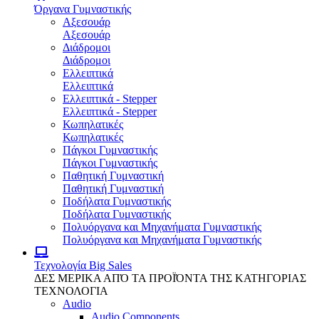
Όργανα Γυμναστικής
Αξεσουάρ
Αξεσουάρ
Διάδρομοι
Διάδρομοι
Ελλειπτικά
Ελλειπτικά
Ελλειπτικά - Stepper
Ελλειπτικά - Stepper
Κωπηλατικές
Κωπηλατικές
Πάγκοι Γυμναστικής
Πάγκοι Γυμναστικής
Παθητική Γυμναστική
Παθητική Γυμναστική
Ποδήλατα Γυμναστικής
Ποδήλατα Γυμναστικής
Πολυόργανα και Μηχανήματα Γυμναστικής
Πολυόργανα και Μηχανήματα Γυμναστικής
Τεχνολογία
Big Sales
ΔΕΣ ΜΕΡΙΚΑ ΑΠΌ ΤΑ ΠΡΟΪΌΝΤΑ ΤΗΣ ΚΑΤΗΓΟΡΙΑΣ
ΤΕΧΝΟΛΟΓΙΑ
Audio
Audio Components