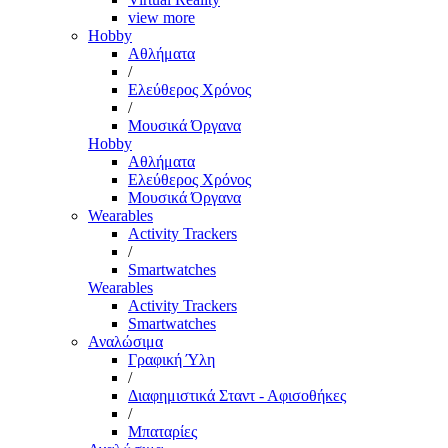
view more
Hobby
Αθλήματα
/
Ελεύθερος Χρόνος
/
Μουσικά Όργανα
Hobby
Αθλήματα
Ελεύθερος Χρόνος
Μουσικά Όργανα
Wearables
Activity Trackers
/
Smartwatches
Wearables
Activity Trackers
Smartwatches
Αναλώσιμα
Γραφική Ύλη
/
Διαφημιστικά Σταντ - Αφισοθήκες
/
Μπαταρίες