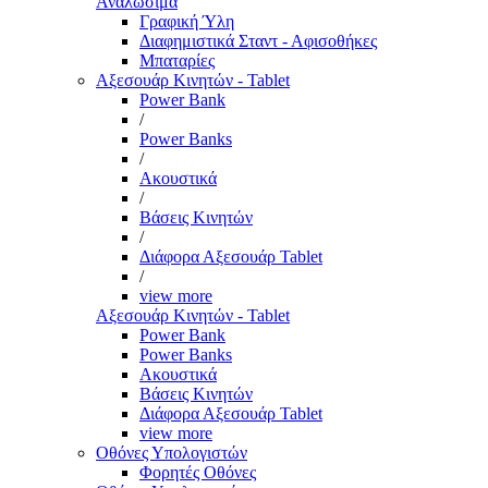
Αναλώσιμα
Γραφική Ύλη
Διαφημιστικά Σταντ - Αφισοθήκες
Μπαταρίες
Αξεσουάρ Κινητών - Tablet
Power Bank
/
Power Banks
/
Ακουστικά
/
Βάσεις Κινητών
/
Διάφορα Αξεσουάρ Tablet
/
view more
Αξεσουάρ Κινητών - Tablet
Power Bank
Power Banks
Ακουστικά
Βάσεις Κινητών
Διάφορα Αξεσουάρ Tablet
view more
Οθόνες Υπολογιστών
Φορητές Οθόνες