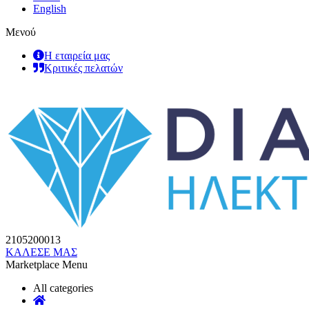
English
Μενού
Η εταιρεία μας
Κριτικές πελατών
2105200013
ΚΑΛΕΣΕ ΜΑΣ
Marketplace Menu
All categories