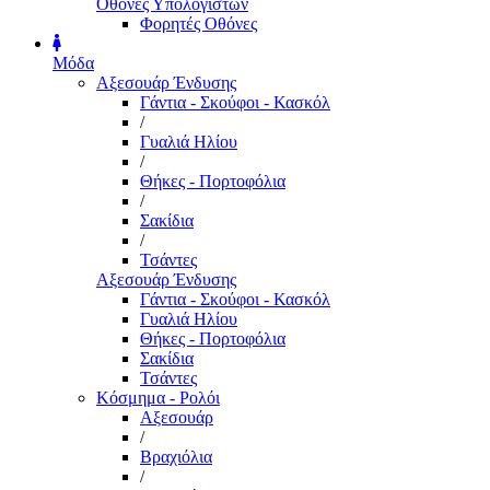
Οθόνες Υπολογιστών
Φορητές Οθόνες
Μόδα
Αξεσουάρ Ένδυσης
Γάντια - Σκούφοι - Κασκόλ
/
Γυαλιά Ηλίου
/
Θήκες - Πορτοφόλια
/
Σακίδια
/
Τσάντες
Αξεσουάρ Ένδυσης
Γάντια - Σκούφοι - Κασκόλ
Γυαλιά Ηλίου
Θήκες - Πορτοφόλια
Σακίδια
Τσάντες
Κόσμημα - Ρολόι
Αξεσουάρ
/
Βραχιόλια
/