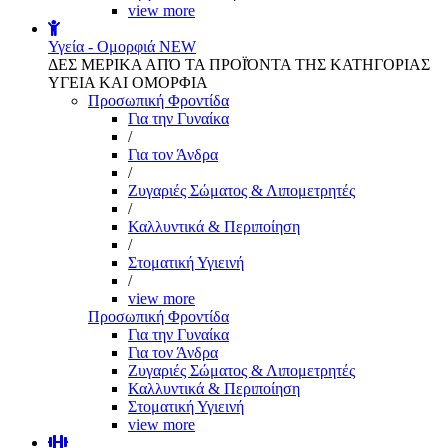
view more
Υγεία - Ομορφιά
NEW
ΔΕΣ ΜΕΡΙΚΑ ΑΠΌ ΤΑ ΠΡΟΪΌΝΤΑ ΤΗΣ ΚΑΤΗΓΟΡΙΑΣ
ΥΓΕΙΑ ΚΑΙ ΟΜΟΡΦΙΑ
Προσωπική Φροντίδα
Για την Γυναίκα
/
Για τον Άνδρα
/
Ζυγαριές Σώματος & Λιπομετρητές
/
Καλλυντικά & Περιποίηση
/
Στοματική Υγιεινή
/
view more
Προσωπική Φροντίδα
Για την Γυναίκα
Για τον Άνδρα
Ζυγαριές Σώματος & Λιπομετρητές
Καλλυντικά & Περιποίηση
Στοματική Υγιεινή
view more