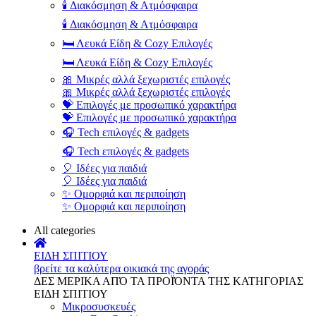
🕯️ Διακόσμηση & Ατμόσφαιρα
🕯️ Διακόσμηση & Ατμόσφαιρα
🛏️ Λευκά Είδη & Cozy Επιλογές
🛏️ Λευκά Είδη & Cozy Επιλογές
🎀 Μικρές αλλά ξεχωριστές επιλογές
🎀 Μικρές αλλά ξεχωριστές επιλογές
💝 Επιλογές με προσωπικό χαρακτήρα
💝 Επιλογές με προσωπικό χαρακτήρα
🎧 Tech επιλογές & gadgets
🎧 Tech επιλογές & gadgets
🎈 Ιδέες για παιδιά
🎈 Ιδέες για παιδιά
✨ Ομορφιά και περιποίηση
✨ Ομορφιά και περιποίηση
All categories
ΕΙΔΗ ΣΠΙΤΙΟΥ
βρείτε τα καλύτερα οικιακά της αγοράς
ΔΕΣ ΜΕΡΙΚΑ ΑΠΌ ΤΑ ΠΡΟΪΌΝΤΑ ΤΗΣ ΚΑΤΗΓΟΡΙΑΣ
ΕΙΔΗ ΣΠΙΤΙΟΥ
Μικροσυσκευές