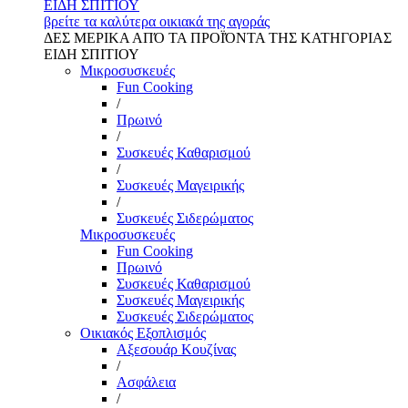
ΕΙΔΗ ΣΠΙΤΙΟΥ
βρείτε τα καλύτερα οικιακά της αγοράς
ΔΕΣ ΜΕΡΙΚΑ ΑΠΌ ΤΑ ΠΡΟΪΌΝΤΑ ΤΗΣ ΚΑΤΗΓΟΡΙΑΣ
ΕΙΔΗ ΣΠΙΤΙΟΥ
Μικροσυσκευές
Fun Cooking
/
Πρωινό
/
Συσκευές Καθαρισμού
/
Συσκευές Μαγειρικής
/
Συσκευές Σιδερώματος
Μικροσυσκευές
Fun Cooking
Πρωινό
Συσκευές Καθαρισμού
Συσκευές Μαγειρικής
Συσκευές Σιδερώματος
Οικιακός Εξοπλισμός
Αξεσουάρ Κουζίνας
/
Ασφάλεια
/