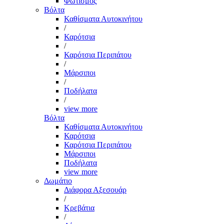
Φωτισμός
Βόλτα
Καθίσματα Αυτοκινήτου
/
Καρότσια
/
Καρότσια Περιπάτου
/
Μάρσιποι
/
Ποδήλατα
/
view more
Βόλτα
Καθίσματα Αυτοκινήτου
Καρότσια
Καρότσια Περιπάτου
Μάρσιποι
Ποδήλατα
view more
Δωμάτιο
Διάφορα Αξεσουάρ
/
Κρεβάτια
/