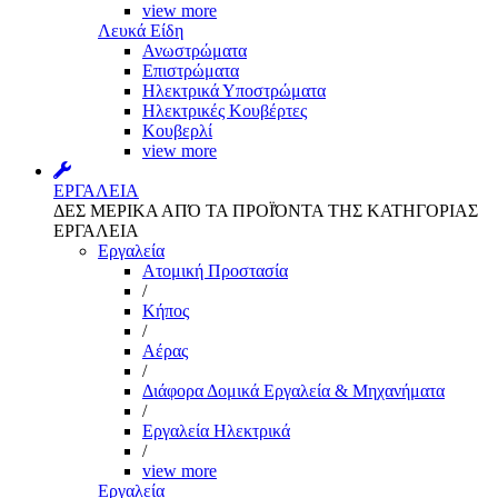
view more
Λευκά Είδη
Ανωστρώματα
Επιστρώματα
Ηλεκτρικά Υποστρώματα
Ηλεκτρικές Κουβέρτες
Κουβερλί
view more
ΕΡΓΑΛΕΙΑ
ΔΕΣ ΜΕΡΙΚΑ ΑΠΌ ΤΑ ΠΡΟΪΌΝΤΑ ΤΗΣ ΚΑΤΗΓΟΡΙΑΣ
ΕΡΓΑΛΕΙΑ
Εργαλεία
Aτομική Προστασία
/
Kήπος
/
Αέρας
/
Διάφορα Δομικά Εργαλεία & Μηχανήματα
/
Εργαλεία Ηλεκτρικά
/
view more
Εργαλεία