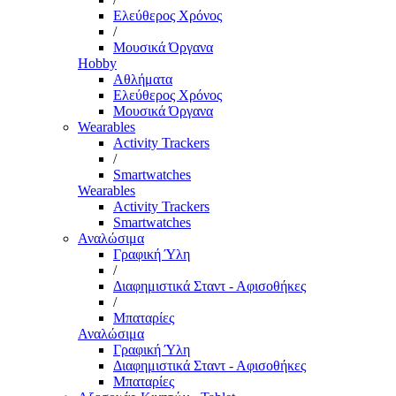
Ελεύθερος Χρόνος
/
Μουσικά Όργανα
Hobby
Αθλήματα
Ελεύθερος Χρόνος
Μουσικά Όργανα
Wearables
Activity Trackers
/
Smartwatches
Wearables
Activity Trackers
Smartwatches
Αναλώσιμα
Γραφική Ύλη
/
Διαφημιστικά Σταντ - Αφισοθήκες
/
Μπαταρίες
Αναλώσιμα
Γραφική Ύλη
Διαφημιστικά Σταντ - Αφισοθήκες
Μπαταρίες