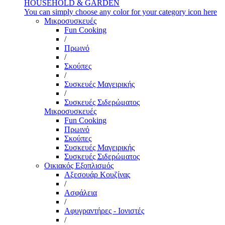
HOUSEHOLD & GARDEN
You can simply choose any color for your category icon here
Μικροσυσκευές
Fun Cooking
/
Πρωινό
/
Σκούπες
/
Συσκευές Μαγειρικής
/
Συσκευές Σιδερώματος
Μικροσυσκευές
Fun Cooking
Πρωινό
Σκούπες
Συσκευές Μαγειρικής
Συσκευές Σιδερώματος
Οικιακός Εξοπλισμός
Αξεσουάρ Κουζίνας
/
Ασφάλεια
/
Αφυγραντήρες - Ιονιστές
/