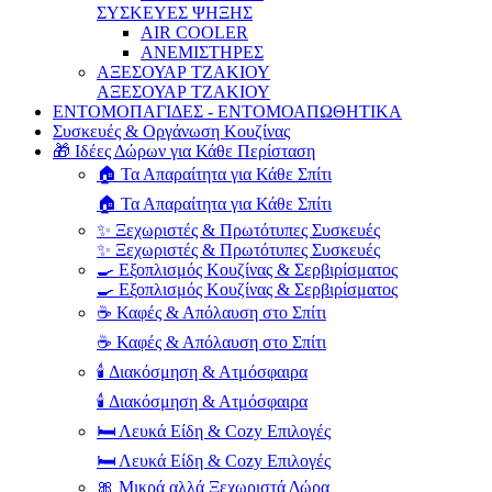
ΣΥΣΚΕΥΕΣ ΨΗΞΗΣ
AIR COOLER
ΑΝΕΜΙΣΤΗΡΕΣ
ΑΞΕΣΟΥΑΡ ΤΖΑΚΙΟΥ
ΑΞΕΣΟΥΑΡ ΤΖΑΚΙΟΥ
ΕΝΤΟΜΟΠΑΓΙΔΕΣ - ΕΝΤΟΜΟΑΠΩΘΗΤΙΚΑ
Συσκευές & Οργάνωση Κουζίνας
🎁 Ιδέες Δώρων για Κάθε Περίσταση
🏠 Τα Απαραίτητα για Κάθε Σπίτι
🏠 Τα Απαραίτητα για Κάθε Σπίτι
✨ Ξεχωριστές & Πρωτότυπες Συσκευές
✨ Ξεχωριστές & Πρωτότυπες Συσκευές
🍳 Εξοπλισμός Κουζίνας & Σερβιρίσματος
🍳 Εξοπλισμός Κουζίνας & Σερβιρίσματος
☕ Καφές & Απόλαυση στο Σπίτι
☕ Καφές & Απόλαυση στο Σπίτι
🕯️ Διακόσμηση & Ατμόσφαιρα
🕯️ Διακόσμηση & Ατμόσφαιρα
🛏️ Λευκά Είδη & Cozy Επιλογές
🛏️ Λευκά Είδη & Cozy Επιλογές
🎀 Μικρά αλλά Ξεχωριστά Δώρα