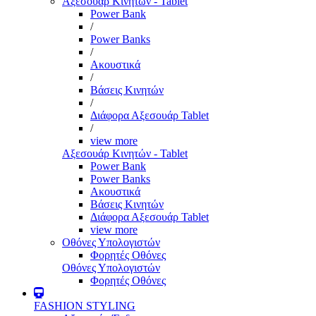
Αξεσουάρ Κινητών - Tablet
Power Bank
/
Power Banks
/
Ακουστικά
/
Βάσεις Κινητών
/
Διάφορα Αξεσουάρ Tablet
/
view more
Αξεσουάρ Κινητών - Tablet
Power Bank
Power Banks
Ακουστικά
Βάσεις Κινητών
Διάφορα Αξεσουάρ Tablet
view more
Οθόνες Υπολογιστών
Φορητές Οθόνες
Οθόνες Υπολογιστών
Φορητές Οθόνες
FASHION STYLING