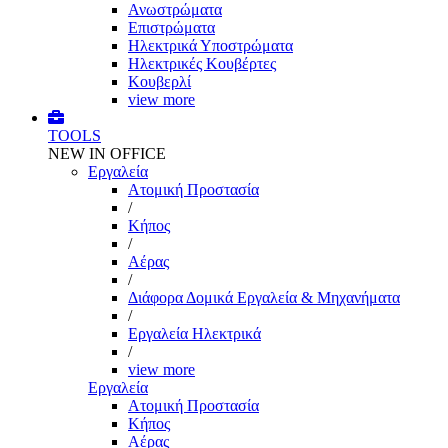
Ανωστρώματα
Επιστρώματα
Ηλεκτρικά Υποστρώματα
Ηλεκτρικές Κουβέρτες
Κουβερλί
view more
TOOLS
NEW IN OFFICE
Εργαλεία
Aτομική Προστασία
/
Kήπος
/
Αέρας
/
Διάφορα Δομικά Εργαλεία & Μηχανήματα
/
Εργαλεία Ηλεκτρικά
/
view more
Εργαλεία
Aτομική Προστασία
Kήπος
Αέρας