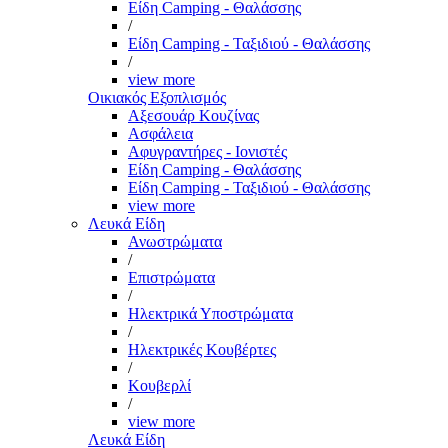
Είδη Camping - Θαλάσσης
/
Είδη Camping - Ταξιδιού - Θαλάσσης
/
view more
Οικιακός Εξοπλισμός
Αξεσουάρ Κουζίνας
Ασφάλεια
Αφυγραντήρες - Ιονιστές
Είδη Camping - Θαλάσσης
Είδη Camping - Ταξιδιού - Θαλάσσης
view more
Λευκά Είδη
Ανωστρώματα
/
Επιστρώματα
/
Ηλεκτρικά Υποστρώματα
/
Ηλεκτρικές Κουβέρτες
/
Κουβερλί
/
view more
Λευκά Είδη