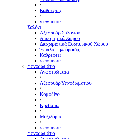
/
Καθρέφτες
/
view more
Σαλόνι
Αξεσουάρ Σαλονιού
Αποσμητικά Χώρου
Διαχωριστικά Εσωτερικού Χώρου
Έπιπλα Τηλεόρασης
Καθρέφτες
view more
Υπνοδωμάτιο
Ανωστρώματα
/
Αξεσουάρ Υπνοδωματίου
/
Κομοδίνο
/
Κρεβάτια
/
Μαξιλάρια
/
view more
Υπνοδωμάτιο
Ανωστρώματα