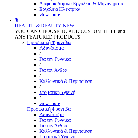
Διάφορα Δομικά Εργαλεία & Μηχανήματα
Εργαλεία Ηλεκτρικά
view more
HEALTH & BEAUTY
NEW
YOU CAN CHOOSE TO ADD CUSTOM TITLE and
ANY FEATURED PRODUCTS
Προσωπική Φροντίδα
Αδυνάτισμα
/
Για την Γυναίκα
/
Για τον Άνδρα
/
Καλλυντικά & Περιποίηση
/
Στοματική Υγιεινή
/
view more
Προσωπική Φροντίδα
Αδυνάτισμα
Για την Γυναίκα
Για τον Άνδρα
Καλλυντικά & Περιποίηση
Στοματική Υγιεινή