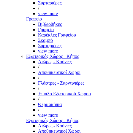
Συρταριέρες
/
view more
Γραφείο
Βιβλιοθήκες
Γραφεία
Καρέκλες Γραφείου
Σκαμπό
Συρταριέρες
view more
Εξωτερικός Χώρος - Κήπος
Αιώρες - Κούνιες
/
Αποθηκευτικοί Χώροι
/
Γλάστρες - Ζαρντινιέρες
/
Έπιπλα Εξωτερικού Χώρου
/
Θερμοκήπια
/
view more
Εξωτερικός Χώρος - Κήπος
Αιώρες - Κούνιες
Αποθηκευτικοί Χώροι