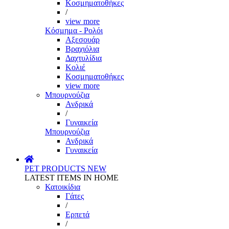
Κοσμηματοθήκες
/
view more
Κόσμημα - Ρολόι
Αξεσουάρ
Βραχιόλια
Δαχτυλίδια
Κολιέ
Κοσμηματοθήκες
view more
Μπουρνούζια
Ανδρικά
/
Γυναικεία
Μπουρνούζια
Ανδρικά
Γυναικεία
PET PRODUCTS
NEW
LATEST ITEMS IN HOME
Κατοικίδια
Γάτες
/
Ερπετά
/