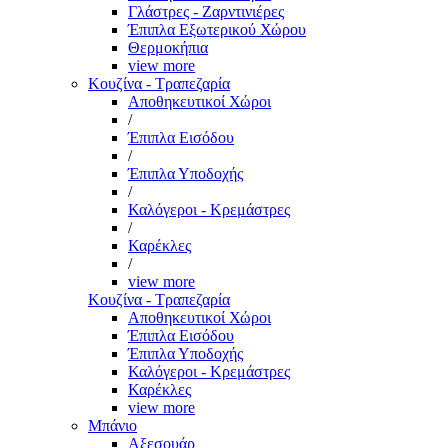
Γλάστρες - Ζαρντινιέρες
Έπιπλα Εξωτερικού Χώρου
Θερμοκήπια
view more
Κουζίνα - Τραπεζαρία
Αποθηκευτικοί Χώροι
/
Έπιπλα Εισόδου
/
Έπιπλα Υποδοχής
/
Καλόγεροι - Κρεμάστρες
/
Καρέκλες
/
view more
Κουζίνα - Τραπεζαρία
Αποθηκευτικοί Χώροι
Έπιπλα Εισόδου
Έπιπλα Υποδοχής
Καλόγεροι - Κρεμάστρες
Καρέκλες
view more
Μπάνιο
Αξεσουάρ