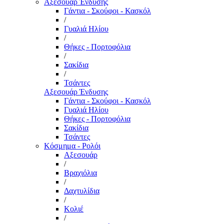
Αξεσουάρ Ένδυσης
Γάντια - Σκούφοι - Κασκόλ
/
Γυαλιά Ηλίου
/
Θήκες - Πορτοφόλια
/
Σακίδια
/
Τσάντες
Αξεσουάρ Ένδυσης
Γάντια - Σκούφοι - Κασκόλ
Γυαλιά Ηλίου
Θήκες - Πορτοφόλια
Σακίδια
Τσάντες
Κόσμημα - Ρολόι
Αξεσουάρ
/
Βραχιόλια
/
Δαχτυλίδια
/
Κολιέ
/