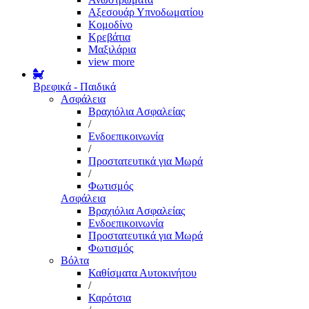
Αξεσουάρ Υπνοδωματίου
Κομοδίνο
Κρεβάτια
Μαξιλάρια
view more
Βρεφικά - Παιδικά
Ασφάλεια
Βραχιόλια Ασφαλείας
/
Ενδοεπικοινωνία
/
Προστατευτικά για Μωρά
/
Φωτισμός
Ασφάλεια
Βραχιόλια Ασφαλείας
Ενδοεπικοινωνία
Προστατευτικά για Μωρά
Φωτισμός
Βόλτα
Καθίσματα Αυτοκινήτου
/
Καρότσια