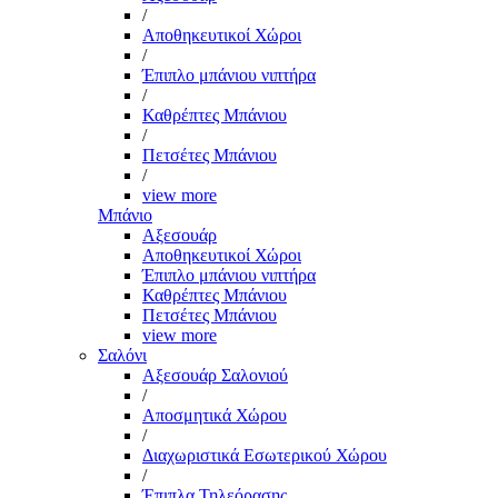
/
Αποθηκευτικοί Χώροι
/
Έπιπλο μπάνιου νιπτήρα
/
Καθρέπτες Μπάνιου
/
Πετσέτες Μπάνιου
/
view more
Μπάνιο
Αξεσουάρ
Αποθηκευτικοί Χώροι
Έπιπλο μπάνιου νιπτήρα
Καθρέπτες Μπάνιου
Πετσέτες Μπάνιου
view more
Σαλόνι
Αξεσουάρ Σαλονιού
/
Αποσμητικά Χώρου
/
Διαχωριστικά Εσωτερικού Χώρου
/
Έπιπλα Τηλεόρασης