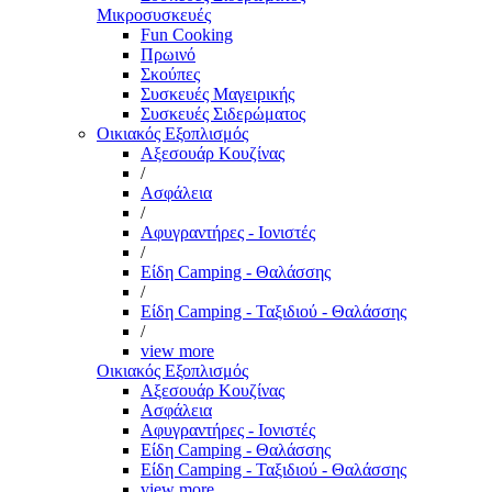
Μικροσυσκευές
Fun Cooking
Πρωινό
Σκούπες
Συσκευές Μαγειρικής
Συσκευές Σιδερώματος
Οικιακός Εξοπλισμός
Αξεσουάρ Κουζίνας
/
Ασφάλεια
/
Αφυγραντήρες - Ιονιστές
/
Είδη Camping - Θαλάσσης
/
Είδη Camping - Ταξιδιού - Θαλάσσης
/
view more
Οικιακός Εξοπλισμός
Αξεσουάρ Κουζίνας
Ασφάλεια
Αφυγραντήρες - Ιονιστές
Είδη Camping - Θαλάσσης
Είδη Camping - Ταξιδιού - Θαλάσσης
view more