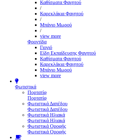
Καθίσματα Φαγητού
/
Καρεκλάκια Φαγητού
/
Μπάνιο Μωρού
/
view more
Φροντίδα
Γιογιό
Είδη Εκπαίδευσης Φαγητού
Καθίσματα Φαγητού
Καρεκλάκια Φαγητού
Μπάνιο Μωρού
view more
Φωτιστικά
Πορτατίφ
Πορτατίφ
Φωτιστικά Δαπέδου
Φωτιστικά Δαπέδου
Φωτιστικά Ηλιακά
Φωτιστικά Ηλιακά
Φωτιστικά Οροφής
Φωτιστικά Οροφής