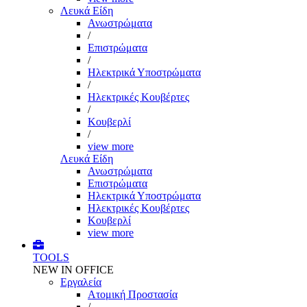
Λευκά Είδη
Ανωστρώματα
/
Επιστρώματα
/
Ηλεκτρικά Υποστρώματα
/
Ηλεκτρικές Κουβέρτες
/
Κουβερλί
/
view more
Λευκά Είδη
Ανωστρώματα
Επιστρώματα
Ηλεκτρικά Υποστρώματα
Ηλεκτρικές Κουβέρτες
Κουβερλί
view more
TOOLS
NEW IN OFFICE
Εργαλεία
Aτομική Προστασία
/