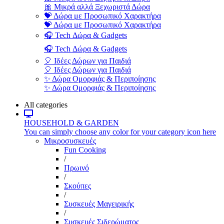
🎀 Μικρά αλλά Ξεχωριστά Δώρα
💝 Δώρα με Προσωπικό Χαρακτήρα
💝 Δώρα με Προσωπικό Χαρακτήρα
🎧 Tech Δώρα & Gadgets
🎧 Tech Δώρα & Gadgets
🎈 Ιδέες Δώρων για Παιδιά
🎈 Ιδέες Δώρων για Παιδιά
✨ Δώρα Ομορφιάς & Περιποίησης
✨ Δώρα Ομορφιάς & Περιποίησης
All categories
HOUSEHOLD & GARDEN
You can simply choose any color for your category icon here
Μικροσυσκευές
Fun Cooking
/
Πρωινό
/
Σκούπες
/
Συσκευές Μαγειρικής
/
Συσκευές Σιδερώματος