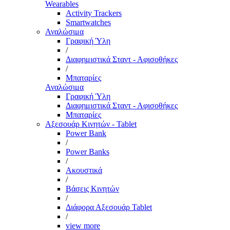
Wearables
Activity Trackers
Smartwatches
Αναλώσιμα
Γραφική Ύλη
/
Διαφημιστικά Σταντ - Αφισοθήκες
/
Μπαταρίες
Αναλώσιμα
Γραφική Ύλη
Διαφημιστικά Σταντ - Αφισοθήκες
Μπαταρίες
Αξεσουάρ Κινητών - Tablet
Power Bank
/
Power Banks
/
Ακουστικά
/
Βάσεις Κινητών
/
Διάφορα Αξεσουάρ Tablet
/
view more