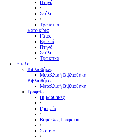
Πτηνά
/
Σκύλοι
/
Τρωκτικά
Κατοικίδια
Γάτες
Ερπετά
Πτηνά
Σκύλοι
Τρωκτικά
Έπιπλα
Βιβλιοθήκες
Μεταλλική Βιβλιοθήκη
Βιβλιοθήκες
Μεταλλική Βιβλιοθήκη
Γραφείο
Βιβλιοθήκες
/
Γραφεία
/
Καρέκλες Γραφείου
/
Σκαμπό
/