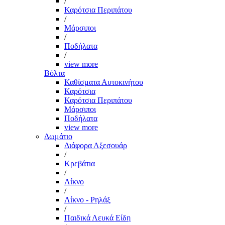
/
Καρότσια Περιπάτου
/
Μάρσιποι
/
Ποδήλατα
/
view more
Βόλτα
Καθίσματα Αυτοκινήτου
Καρότσια
Καρότσια Περιπάτου
Μάρσιποι
Ποδήλατα
view more
Δωμάτιο
Διάφορα Αξεσουάρ
/
Κρεβάτια
/
Λίκνο
/
Λίκνο - Ρηλάξ
/
Παιδικά Λευκά Είδη