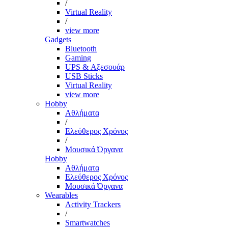
/
Virtual Reality
/
view more
Gadgets
Bluetooth
Gaming
UPS & Αξεσουάρ
USB Sticks
Virtual Reality
view more
Hobby
Αθλήματα
/
Ελεύθερος Χρόνος
/
Μουσικά Όργανα
Hobby
Αθλήματα
Ελεύθερος Χρόνος
Μουσικά Όργανα
Wearables
Activity Trackers
/
Smartwatches