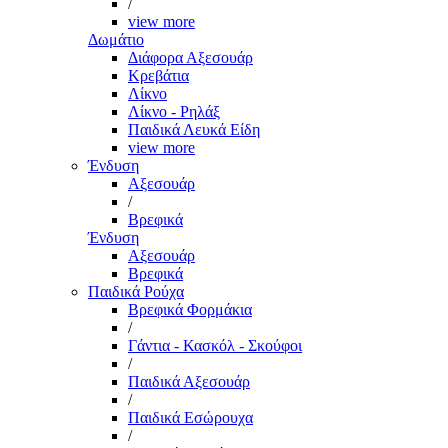
/
view more
Δωμάτιο
Διάφορα Αξεσουάρ
Κρεβάτια
Λίκνο
Λίκνο - Ρηλάξ
Παιδικά Λευκά Είδη
view more
Ένδυση
Αξεσουάρ
/
Βρεφικά
Ένδυση
Αξεσουάρ
Βρεφικά
Παιδικά Ρούχα
Βρεφικά Φορμάκια
/
Γάντια - Κασκόλ - Σκούφοι
/
Παιδικά Αξεσουάρ
/
Παιδικά Εσώρουχα
/