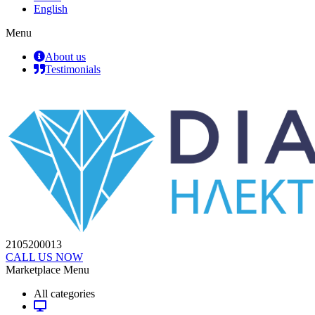
English
Menu
About us
Testimonials
2105200013
CALL US NOW
Marketplace Menu
All categories