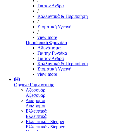
/
Για τον Άνδρα
/
Καλλυντικά & Περιποίηση
/
Στοματική Υγιεινή
/
view more
Προσωπική Φροντίδα
Αδυνάτισμα
Για την Γυναίκα
Για τον Άνδρα
Καλλυντικά & Περιποίηση
Στοματική Υγιεινή
view more
Όργανα Γυμναστικής
Αξεσουάρ
Αξεσουάρ
Διάδρομοι
Διάδρομοι
Ελλειπτικά
Ελλειπτικά
Ελλειπτικά - Stepper
Ελλειπτικά - Stepper