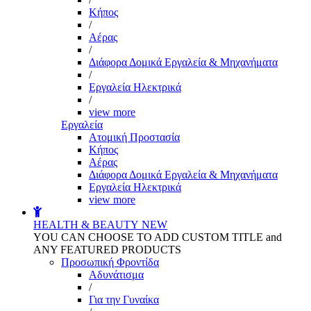
Kήπος
/
Αέρας
/
Διάφορα Δομικά Εργαλεία & Μηχανήματα
/
Εργαλεία Ηλεκτρικά
/
view more
Εργαλεία
Aτομική Προστασία
Kήπος
Αέρας
Διάφορα Δομικά Εργαλεία & Μηχανήματα
Εργαλεία Ηλεκτρικά
view more
HEALTH & BEAUTY
NEW
YOU CAN CHOOSE TO ADD CUSTOM TITLE and
ANY FEATURED PRODUCTS
Προσωπική Φροντίδα
Αδυνάτισμα
/
Για την Γυναίκα