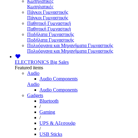
Κωπηλατικές
Κωπηλατικές
Πάγκοι Γυμναστικής
Πάγκοι Γυμναστικής
Παθητική Γυμναστική
Παθητική Γυμναστική
Ποδήλατα Γυμναστικής
Ποδήλατα Γυμναστικής
Πολυόργανα και Μηχανήματα Γυμναστικής
Πολυόργανα και Μηχανήματα Γυμναστικής
ELECTRONICS
Big Sales
Featured items
Audio
Audio Components
Audio
Audio Components
Gadgets
Bluetooth
/
Gaming
/
UPS & Αξεσουάρ
/
USB Sticks