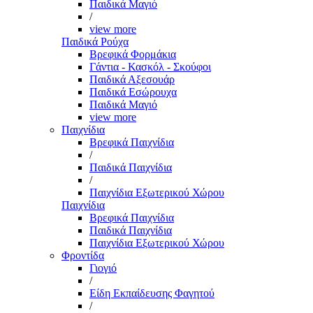
Παιδικά Μαγιό
/
view more
Παιδικά Ρούχα
Βρεφικά Φορμάκια
Γάντια - Κασκόλ - Σκούφοι
Παιδικά Αξεσουάρ
Παιδικά Εσώρουχα
Παιδικά Μαγιό
view more
Παιχνίδια
Βρεφικά Παιχνίδια
/
Παιδικά Παιχνίδια
/
Παιχνίδια Εξωτερικού Χώρου
Παιχνίδια
Βρεφικά Παιχνίδια
Παιδικά Παιχνίδια
Παιχνίδια Εξωτερικού Χώρου
Φροντίδα
Γιογιό
/
Είδη Εκπαίδευσης Φαγητού
/