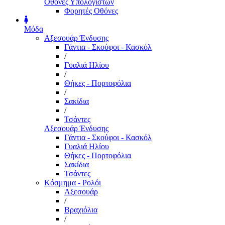
Οθόνες Υπολογιστών
Φορητές Οθόνες
Μόδα
Αξεσουάρ Ένδυσης
Γάντια - Σκούφοι - Κασκόλ
/
Γυαλιά Ηλίου
/
Θήκες - Πορτοφόλια
/
Σακίδια
/
Τσάντες
Αξεσουάρ Ένδυσης
Γάντια - Σκούφοι - Κασκόλ
Γυαλιά Ηλίου
Θήκες - Πορτοφόλια
Σακίδια
Τσάντες
Κόσμημα - Ρολόι
Αξεσουάρ
/
Βραχιόλια
/