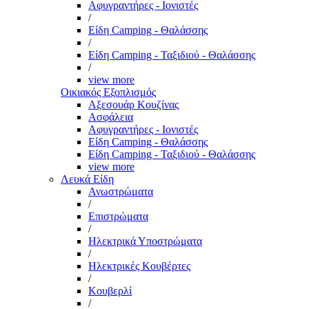
Αφυγραντήρες - Ιονιστές
/
Είδη Camping - Θαλάσσης
/
Είδη Camping - Ταξιδιού - Θαλάσσης
/
view more
Οικιακός Εξοπλισμός
Αξεσουάρ Κουζίνας
Ασφάλεια
Αφυγραντήρες - Ιονιστές
Είδη Camping - Θαλάσσης
Είδη Camping - Ταξιδιού - Θαλάσσης
view more
Λευκά Είδη
Ανωστρώματα
/
Επιστρώματα
/
Ηλεκτρικά Υποστρώματα
/
Ηλεκτρικές Κουβέρτες
/
Κουβερλί
/