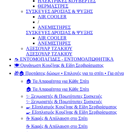
ΗΛΕΚΤΡΙΚΕΣ ΚΟΥΒΕΡΤΕΣ
ΘΕΡΜΑΣΤΡΕΣ
ΣΥΣΚΕΥΕΣ ΔΡΟΣΙΑΣ & ΨΥΞΗΣ
AIR COOLER
/
ΑΝΕΜΙΣΤΗΡΕΣ
ΣΥΣΚΕΥΕΣ ΔΡΟΣΙΑΣ & ΨΥΞΗΣ
AIR COOLER
ΑΝΕΜΙΣΤΗΡΕΣ
ΑΞΕΣΟΥΑΡ ΤΖΑΚΙΟΥ
ΑΞΕΣΟΥΑΡ ΤΖΑΚΙΟΥ
🦟 ΕΝΤΟΜΟΠΑΓΙΔΕΣ - ΕΝΤΟΜΟΑΠΩΘΗΤΙΚΑ
🍽️ Οργάνωση Κουζίνας & Είδη Σερβιρίσματος
🎁🏠 Προτάσεις δώρων • Επιλογές για το σπίτι • Για σένα
🏠 Τα Απαραίτητα για Κάθε Σπίτι
🏠 Τα Απαραίτητα για Κάθε Σπίτι
✨ Ξεχωριστές & Πρωτότυπες Συσκευές
✨ Ξεχωριστές & Πρωτότυπες Συσκευές
🍳 Εξοπλισμός Κουζίνας & Είδη Σερβιρίσματος
🍳 Εξοπλισμός Κουζίνας & Είδη Σερβιρίσματος
☕ Καφές & Απόλαυση στο Σπίτι
☕ Καφές & Απόλαυση στο Σπίτι