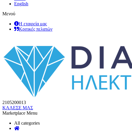
English
Μενού
Η εταιρεία μας
Κριτικές πελατών
2105200013
ΚΑΛΕΣΕ ΜΑΣ
Marketplace Menu
All categories