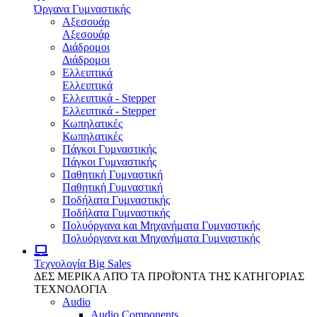
Όργανα Γυμναστικής
Αξεσουάρ
Αξεσουάρ
Διάδρομοι
Διάδρομοι
Ελλειπτικά
Ελλειπτικά
Ελλειπτικά - Stepper
Ελλειπτικά - Stepper
Κωπηλατικές
Κωπηλατικές
Πάγκοι Γυμναστικής
Πάγκοι Γυμναστικής
Παθητική Γυμναστική
Παθητική Γυμναστική
Ποδήλατα Γυμναστικής
Ποδήλατα Γυμναστικής
Πολυόργανα και Μηχανήματα Γυμναστικής
Πολυόργανα και Μηχανήματα Γυμναστικής
Τεχνολογία
Big Sales
ΔΕΣ ΜΕΡΙΚΑ ΑΠΌ ΤΑ ΠΡΟΪΌΝΤΑ ΤΗΣ ΚΑΤΗΓΟΡΙΑΣ
ΤΕΧΝΟΛΟΓΙΑ
Audio
Audio Components