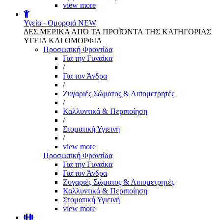
view more
Υγεία - Ομορφιά
NEW
ΔΕΣ ΜΕΡΙΚΑ ΑΠΌ ΤΑ ΠΡΟΪΌΝΤΑ ΤΗΣ ΚΑΤΗΓΟΡΙΑΣ
ΥΓΕΙΑ ΚΑΙ ΟΜΟΡΦΙΑ
Προσωπική Φροντίδα
Για την Γυναίκα
/
Για τον Άνδρα
/
Ζυγαριές Σώματος & Λιπομετρητές
/
Καλλυντικά & Περιποίηση
/
Στοματική Υγιεινή
/
view more
Προσωπική Φροντίδα
Για την Γυναίκα
Για τον Άνδρα
Ζυγαριές Σώματος & Λιπομετρητές
Καλλυντικά & Περιποίηση
Στοματική Υγιεινή
view more