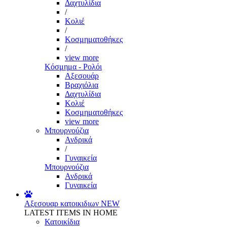
Δαχτυλίδια
/
Κολιέ
/
Κοσμηματοθήκες
/
view more
Κόσμημα - Ρολόι
Αξεσουάρ
Βραχιόλια
Δαχτυλίδια
Κολιέ
Κοσμηματοθήκες
view more
Μπουρνούζια
Ανδρικά
/
Γυναικεία
Μπουρνούζια
Ανδρικά
Γυναικεία
Αξεσουαρ κατοικιδιων
NEW
LATEST ITEMS IN HOME
Κατοικίδια