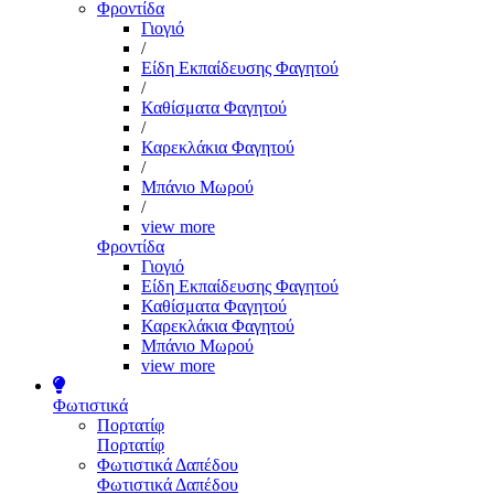
Φροντίδα
Γιογιό
/
Είδη Εκπαίδευσης Φαγητού
/
Καθίσματα Φαγητού
/
Καρεκλάκια Φαγητού
/
Μπάνιο Μωρού
/
view more
Φροντίδα
Γιογιό
Είδη Εκπαίδευσης Φαγητού
Καθίσματα Φαγητού
Καρεκλάκια Φαγητού
Μπάνιο Μωρού
view more
Φωτιστικά
Πορτατίφ
Πορτατίφ
Φωτιστικά Δαπέδου
Φωτιστικά Δαπέδου