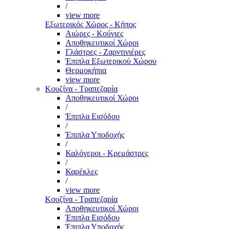
/
view more
Εξωτερικός Χώρος - Κήπος
Αιώρες - Κούνιες
Αποθηκευτικοί Χώροι
Γλάστρες - Ζαρντινιέρες
Έπιπλα Εξωτερικού Χώρου
Θερμοκήπια
view more
Κουζίνα - Τραπεζαρία
Αποθηκευτικοί Χώροι
/
Έπιπλα Εισόδου
/
Έπιπλα Υποδοχής
/
Καλόγεροι - Κρεμάστρες
/
Καρέκλες
/
view more
Κουζίνα - Τραπεζαρία
Αποθηκευτικοί Χώροι
Έπιπλα Εισόδου
Έπιπλα Υποδοχής