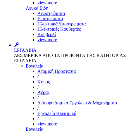
view more
Λευκά Είδη
Ανωστρώματα
Επιστρώματα
Ηλεκτρικά Υποστρώματα
Ηλεκτρικές Κουβέρτες
Κουβερλί
view more
ΕΡΓΑΛΕΙΑ
ΔΕΣ ΜΕΡΙΚΑ ΑΠΌ ΤΑ ΠΡΟΪΌΝΤΑ ΤΗΣ ΚΑΤΗΓΟΡΙΑΣ
ΕΡΓΑΛΕΙΑ
Εργαλεία
Aτομική Προστασία
/
Kήπος
/
Αέρας
/
Διάφορα Δομικά Εργαλεία & Μηχανήματα
/
Εργαλεία Ηλεκτρικά
/
view more
Εργαλεία