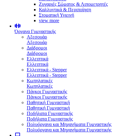
Ζυγαριές Σώματος & Λιπομετρητές
Καλλυντικά & Περιποίηση
Στοματική Υγιεινή
view more
Όργανα Γυμναστικής
Αξεσουάρ
Αξεσουάρ
Διάδρομοι
Διάδρομοι
Ελλειπτικά
Ελλειπτικά
Ελλειπτικά - Stepper
Ελλειπτικά - Stepper
Κωπηλατικές
Κωπηλατικές
Πάγκοι Γυμναστικής
Πάγκοι Γυμναστικής
Παθητική Γυμναστική
Παθητική Γυμναστική
Ποδήλατα Γυμναστικής
Ποδήλατα Γυμναστικής
Πολυόργανα και Μηχανήματα Γυμναστικής
Πολυόργανα και Μηχανήματα Γυμναστικής