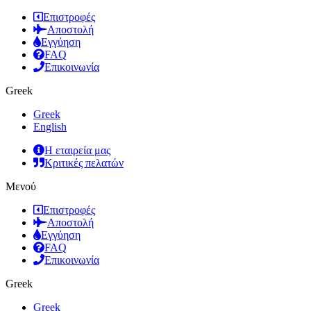
Επιστροφές
Αποστολή
Εγγύηση
FAQ
Επικοινωνία
Greek
Greek
English
Η εταιρεία μας
Κριτικές πελατών
Μενού
Επιστροφές
Αποστολή
Εγγύηση
FAQ
Επικοινωνία
Greek
Greek