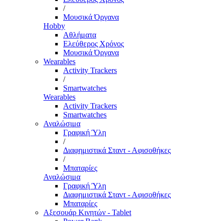
/
Μουσικά Όργανα
Hobby
Αθλήματα
Ελεύθερος Χρόνος
Μουσικά Όργανα
Wearables
Activity Trackers
/
Smartwatches
Wearables
Activity Trackers
Smartwatches
Αναλώσιμα
Γραφική Ύλη
/
Διαφημιστικά Σταντ - Αφισοθήκες
/
Μπαταρίες
Αναλώσιμα
Γραφική Ύλη
Διαφημιστικά Σταντ - Αφισοθήκες
Μπαταρίες
Αξεσουάρ Κινητών - Tablet