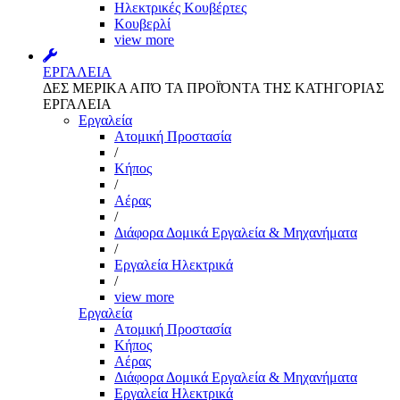
Ηλεκτρικές Κουβέρτες
Κουβερλί
view more
ΕΡΓΑΛΕΙΑ
ΔΕΣ ΜΕΡΙΚΑ ΑΠΌ ΤΑ ΠΡΟΪΌΝΤΑ ΤΗΣ ΚΑΤΗΓΟΡΙΑΣ
ΕΡΓΑΛΕΙΑ
Εργαλεία
Aτομική Προστασία
/
Kήπος
/
Αέρας
/
Διάφορα Δομικά Εργαλεία & Μηχανήματα
/
Εργαλεία Ηλεκτρικά
/
view more
Εργαλεία
Aτομική Προστασία
Kήπος
Αέρας
Διάφορα Δομικά Εργαλεία & Μηχανήματα
Εργαλεία Ηλεκτρικά