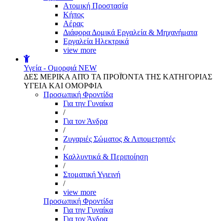
Aτομική Προστασία
Kήπος
Αέρας
Διάφορα Δομικά Εργαλεία & Μηχανήματα
Εργαλεία Ηλεκτρικά
view more
Υγεία - Ομορφιά
NEW
ΔΕΣ ΜΕΡΙΚΑ ΑΠΌ ΤΑ ΠΡΟΪΌΝΤΑ ΤΗΣ ΚΑΤΗΓΟΡΙΑΣ
ΥΓΕΙΑ ΚΑΙ ΟΜΟΡΦΙΑ
Προσωπική Φροντίδα
Για την Γυναίκα
/
Για τον Άνδρα
/
Ζυγαριές Σώματος & Λιπομετρητές
/
Καλλυντικά & Περιποίηση
/
Στοματική Υγιεινή
/
view more
Προσωπική Φροντίδα
Για την Γυναίκα
Για τον Άνδρα