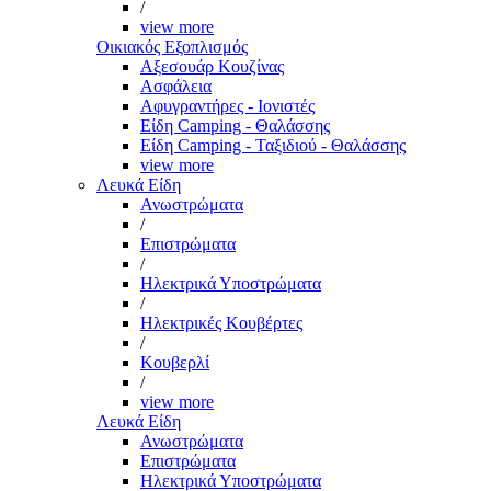
/
view more
Οικιακός Εξοπλισμός
Αξεσουάρ Κουζίνας
Ασφάλεια
Αφυγραντήρες - Ιονιστές
Είδη Camping - Θαλάσσης
Είδη Camping - Ταξιδιού - Θαλάσσης
view more
Λευκά Είδη
Ανωστρώματα
/
Επιστρώματα
/
Ηλεκτρικά Υποστρώματα
/
Ηλεκτρικές Κουβέρτες
/
Κουβερλί
/
view more
Λευκά Είδη
Ανωστρώματα
Επιστρώματα
Ηλεκτρικά Υποστρώματα