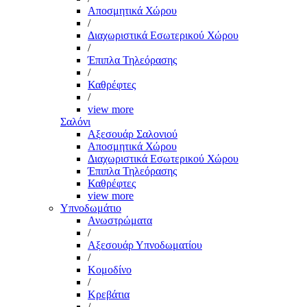
Αποσμητικά Χώρου
/
Διαχωριστικά Εσωτερικού Χώρου
/
Έπιπλα Τηλεόρασης
/
Καθρέφτες
/
view more
Σαλόνι
Αξεσουάρ Σαλονιού
Αποσμητικά Χώρου
Διαχωριστικά Εσωτερικού Χώρου
Έπιπλα Τηλεόρασης
Καθρέφτες
view more
Υπνοδωμάτιο
Ανωστρώματα
/
Αξεσουάρ Υπνοδωματίου
/
Κομοδίνο
/
Κρεβάτια
/