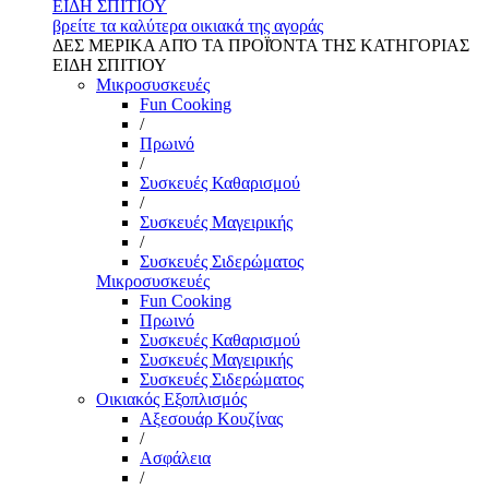
ΕΙΔΗ ΣΠΙΤΙΟΥ
βρείτε τα καλύτερα οικιακά της αγοράς
ΔΕΣ ΜΕΡΙΚΑ ΑΠΌ ΤΑ ΠΡΟΪΌΝΤΑ ΤΗΣ ΚΑΤΗΓΟΡΙΑΣ
ΕΙΔΗ ΣΠΙΤΙΟΥ
Μικροσυσκευές
Fun Cooking
/
Πρωινό
/
Συσκευές Καθαρισμού
/
Συσκευές Μαγειρικής
/
Συσκευές Σιδερώματος
Μικροσυσκευές
Fun Cooking
Πρωινό
Συσκευές Καθαρισμού
Συσκευές Μαγειρικής
Συσκευές Σιδερώματος
Οικιακός Εξοπλισμός
Αξεσουάρ Κουζίνας
/
Ασφάλεια
/