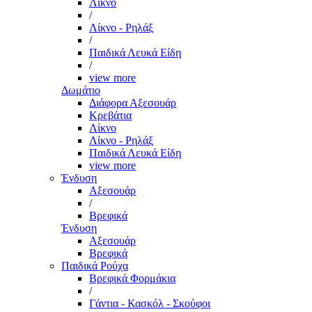
Λίκνο
/
Λίκνο - Ρηλάξ
/
Παιδικά Λευκά Είδη
/
view more
Δωμάτιο
Διάφορα Αξεσουάρ
Κρεβάτια
Λίκνο
Λίκνο - Ρηλάξ
Παιδικά Λευκά Είδη
view more
Ένδυση
Αξεσουάρ
/
Βρεφικά
Ένδυση
Αξεσουάρ
Βρεφικά
Παιδικά Ρούχα
Βρεφικά Φορμάκια
/
Γάντια - Κασκόλ - Σκούφοι