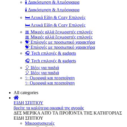
🕯️ Διακόσμηση & Ατμόσφαιρα
🕯️ Διακόσμηση & Ατμόσφαιρα
🛏️ Λευκά Είδη & Cozy Επιλογές
🛏️ Λευκά Είδη & Cozy Επιλογές
🎀 Μικρές αλλά ξεχωριστές επιλογές
🎀 Μικρές αλλά ξεχωριστές επιλογές
💝 Επιλογές με προσωπικό χαρακτήρα
💝 Επιλογές με προσωπικό χαρακτήρα
🎧 Tech επιλογές & gadgets
🎧 Tech επιλογές & gadgets
🎈 Ιδέες για παιδιά
🎈 Ιδέες για παιδιά
✨ Ομορφιά και περιποίηση
✨ Ομορφιά και περιποίηση
All categories
ΕΙΔΗ ΣΠΙΤΙΟΥ
βρείτε τα καλύτερα οικιακά της αγοράς
ΔΕΣ ΜΕΡΙΚΑ ΑΠΌ ΤΑ ΠΡΟΪΌΝΤΑ ΤΗΣ ΚΑΤΗΓΟΡΙΑΣ
ΕΙΔΗ ΣΠΙΤΙΟΥ
Μικροσυσκευές