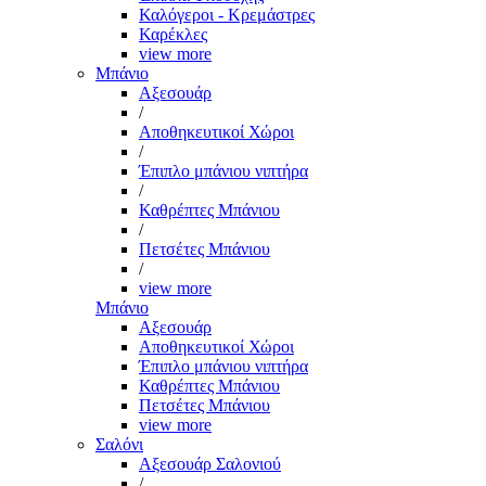
Καλόγεροι - Κρεμάστρες
Καρέκλες
view more
Μπάνιο
Αξεσουάρ
/
Αποθηκευτικοί Χώροι
/
Έπιπλο μπάνιου νιπτήρα
/
Καθρέπτες Μπάνιου
/
Πετσέτες Μπάνιου
/
view more
Μπάνιο
Αξεσουάρ
Αποθηκευτικοί Χώροι
Έπιπλο μπάνιου νιπτήρα
Καθρέπτες Μπάνιου
Πετσέτες Μπάνιου
view more
Σαλόνι
Αξεσουάρ Σαλονιού
/