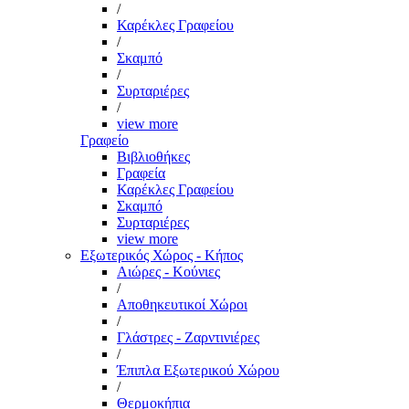
/
Καρέκλες Γραφείου
/
Σκαμπό
/
Συρταριέρες
/
view more
Γραφείο
Βιβλιοθήκες
Γραφεία
Καρέκλες Γραφείου
Σκαμπό
Συρταριέρες
view more
Εξωτερικός Χώρος - Κήπος
Αιώρες - Κούνιες
/
Αποθηκευτικοί Χώροι
/
Γλάστρες - Ζαρντινιέρες
/
Έπιπλα Εξωτερικού Χώρου
/
Θερμοκήπια