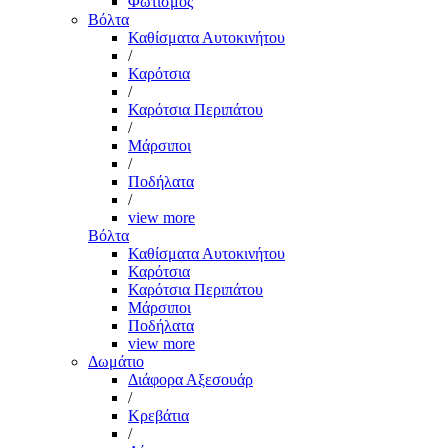
Φωτισμός
Βόλτα
Καθίσματα Αυτοκινήτου
/
Καρότσια
/
Καρότσια Περιπάτου
/
Μάρσιποι
/
Ποδήλατα
/
view more
Βόλτα
Καθίσματα Αυτοκινήτου
Καρότσια
Καρότσια Περιπάτου
Μάρσιποι
Ποδήλατα
view more
Δωμάτιο
Διάφορα Αξεσουάρ
/
Κρεβάτια
/