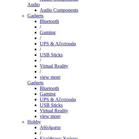
Audio
Audio Components
Gadgets
Bluetooth
/
Gaming
/
UPS & Αξεσουάρ
/
USB Sticks
/
Virtual Reality
/
view more
Gadgets
Bluetooth
Gaming
UPS & Αξεσουάρ
USB Sticks
Virtual Reality
view more
Hobby
Αθλήματα
/
Ελεύθερος Χρόνος