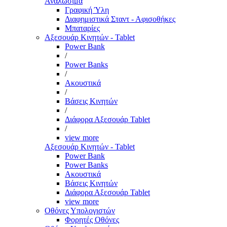
Αναλώσιμα
Γραφική Ύλη
Διαφημιστικά Σταντ - Αφισοθήκες
Μπαταρίες
Αξεσουάρ Κινητών - Tablet
Power Bank
/
Power Banks
/
Ακουστικά
/
Βάσεις Κινητών
/
Διάφορα Αξεσουάρ Tablet
/
view more
Αξεσουάρ Κινητών - Tablet
Power Bank
Power Banks
Ακουστικά
Βάσεις Κινητών
Διάφορα Αξεσουάρ Tablet
view more
Οθόνες Υπολογιστών
Φορητές Οθόνες