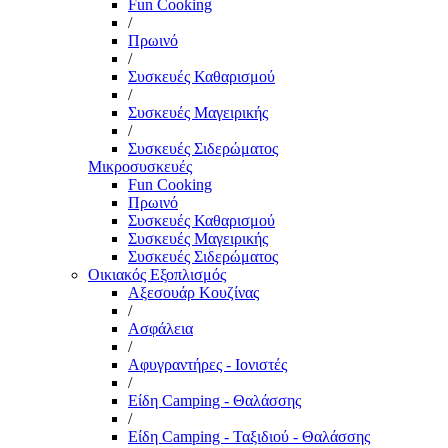
Fun Cooking
/
Πρωινό
/
Συσκευές Καθαρισμού
/
Συσκευές Μαγειρικής
/
Συσκευές Σιδερώματος
Μικροσυσκευές
Fun Cooking
Πρωινό
Συσκευές Καθαρισμού
Συσκευές Μαγειρικής
Συσκευές Σιδερώματος
Οικιακός Εξοπλισμός
Αξεσουάρ Κουζίνας
/
Ασφάλεια
/
Αφυγραντήρες - Ιονιστές
/
Είδη Camping - Θαλάσσης
/
Είδη Camping - Ταξιδιού - Θαλάσσης