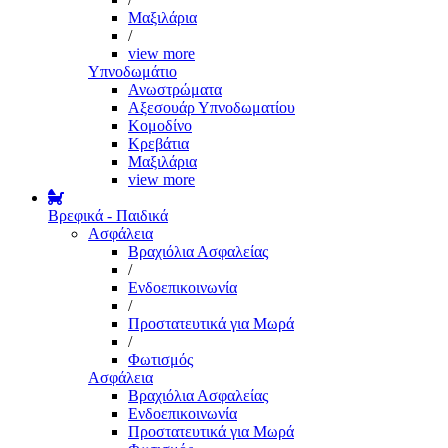
Μαξιλάρια
/
view more
Υπνοδωμάτιο
Ανωστρώματα
Αξεσουάρ Υπνοδωματίου
Κομοδίνο
Κρεβάτια
Μαξιλάρια
view more
Βρεφικά - Παιδικά
Ασφάλεια
Βραχιόλια Ασφαλείας
/
Ενδοεπικοινωνία
/
Προστατευτικά για Μωρά
/
Φωτισμός
Ασφάλεια
Βραχιόλια Ασφαλείας
Ενδοεπικοινωνία
Προστατευτικά για Μωρά