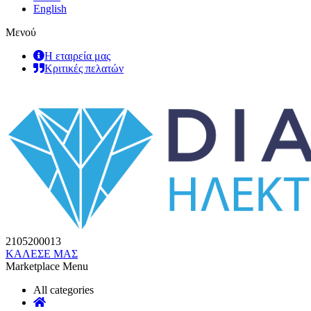
English
Μενού
Η εταιρεία μας
Κριτικές πελατών
2105200013
ΚΑΛΕΣΕ ΜΑΣ
Marketplace Menu
All categories