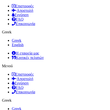
Επιστροφές
Αποστολή
Εγγύηση
FAQ
Επικοινωνία
Greek
Greek
English
Η εταιρεία μας
Κριτικές πελατών
Μενού
Επιστροφές
Αποστολή
Εγγύηση
FAQ
Επικοινωνία
Greek
Greek