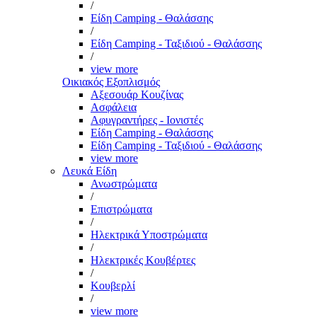
/
Είδη Camping - Θαλάσσης
/
Είδη Camping - Ταξιδιού - Θαλάσσης
/
view more
Οικιακός Εξοπλισμός
Αξεσουάρ Κουζίνας
Ασφάλεια
Αφυγραντήρες - Ιονιστές
Είδη Camping - Θαλάσσης
Είδη Camping - Ταξιδιού - Θαλάσσης
view more
Λευκά Είδη
Ανωστρώματα
/
Επιστρώματα
/
Ηλεκτρικά Υποστρώματα
/
Ηλεκτρικές Κουβέρτες
/
Κουβερλί
/
view more