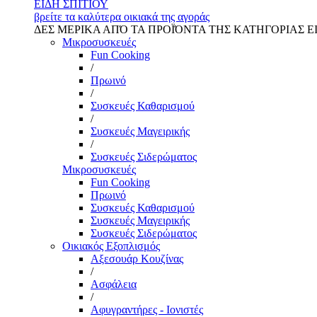
ΕΙΔΗ ΣΠΙΤΙΟΥ
βρείτε τα καλύτερα οικιακά της αγοράς
ΔΕΣ ΜΕΡΙΚΑ ΑΠΌ ΤΑ ΠΡΟΪΌΝΤΑ ΤΗΣ ΚΑΤΗΓΟΡΙΑΣ Ε
Μικροσυσκευές
Fun Cooking
/
Πρωινό
/
Συσκευές Καθαρισμού
/
Συσκευές Μαγειρικής
/
Συσκευές Σιδερώματος
Μικροσυσκευές
Fun Cooking
Πρωινό
Συσκευές Καθαρισμού
Συσκευές Μαγειρικής
Συσκευές Σιδερώματος
Οικιακός Εξοπλισμός
Αξεσουάρ Κουζίνας
/
Ασφάλεια
/
Αφυγραντήρες - Ιονιστές