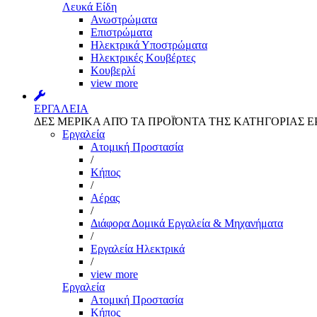
Λευκά Είδη
Ανωστρώματα
Επιστρώματα
Ηλεκτρικά Υποστρώματα
Ηλεκτρικές Κουβέρτες
Κουβερλί
view more
ΕΡΓΑΛΕΙΑ
ΔΕΣ ΜΕΡΙΚΑ ΑΠΌ ΤΑ ΠΡΟΪΌΝΤΑ ΤΗΣ ΚΑΤΗΓΟΡΙΑΣ Ε
Εργαλεία
Aτομική Προστασία
/
Kήπος
/
Αέρας
/
Διάφορα Δομικά Εργαλεία & Μηχανήματα
/
Εργαλεία Ηλεκτρικά
/
view more
Εργαλεία
Aτομική Προστασία
Kήπος