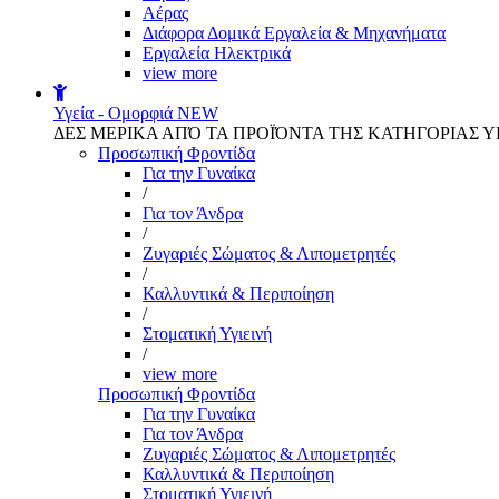
Αέρας
Διάφορα Δομικά Εργαλεία & Μηχανήματα
Εργαλεία Ηλεκτρικά
view more
Υγεία - Ομορφιά
NEW
ΔΕΣ ΜΕΡΙΚΑ ΑΠΌ ΤΑ ΠΡΟΪΌΝΤΑ ΤΗΣ ΚΑΤΗΓΟΡΙΑΣ Υ
Προσωπική Φροντίδα
Για την Γυναίκα
/
Για τον Άνδρα
/
Ζυγαριές Σώματος & Λιπομετρητές
/
Καλλυντικά & Περιποίηση
/
Στοματική Υγιεινή
/
view more
Προσωπική Φροντίδα
Για την Γυναίκα
Για τον Άνδρα
Ζυγαριές Σώματος & Λιπομετρητές
Καλλυντικά & Περιποίηση
Στοματική Υγιεινή